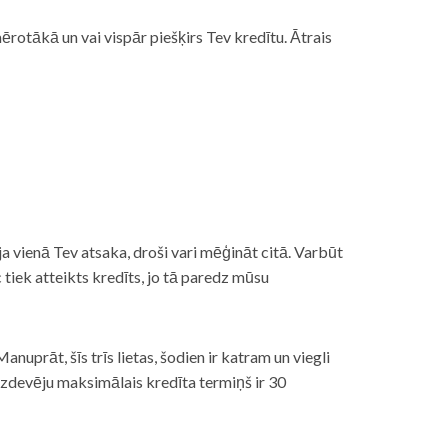
rotākā un vai vispār piešķirs Tev kredītu. Ātrais
āt, ja vienā Tev atsaka, droši vari mēģināt citā. Varbūt
iek atteikts kredīts, jo tā paredz mūsu
nuprāt, šīs trīs lietas, šodien ir katram un viegli
izdevēju maksimālais kredīta termiņš ir 30