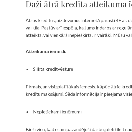
Daži ātrā kredīta atteikuma 
Ātros kredītus, aizdevumus internetā parasti 4F aizd
vai ķīla. Pastāv arī iespēja, ka Jums ir darbs ar reg
atteikts, vai vienkārši nepiešķirts, ir vairāki. Mūsu
Atteikuma iemesli:
Slikta kredītvēsture
Pirmais, un visizplatītākais iemesls, kāpēc ātrie kre
kredītu maksājumi. Šāda informācija ir pieejama visi
Nepietiekami ieņēmumi
Bieži vien, kad esam pazaudējuši darbu, pietrūkst nau