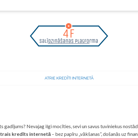
ATRIE KREDĪTI INTERNETĀ
 gadījums? Nevajag ilgi mocīties, sevi un savus tuviniekus nostādī
trais kredīts internetā
– bez papīru „vākšanas”, došanās uz fina