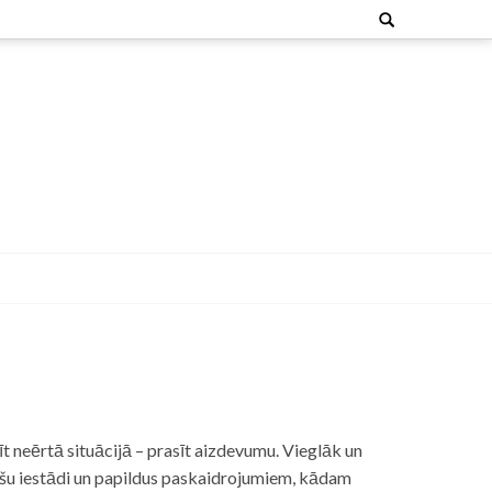
Search
for:
t neērtā situācijā – prasīt aizdevumu. Vieglāk un
nšu iestādi un papildus paskaidrojumiem, kādam