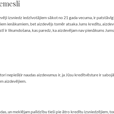
iemesli
evēji izsniedz iedzīvotājiem sākot no 21 gada vecuma, ir patstāvīg
ulāriem ienākumiem, bet aizdevējs tomēr atsaka Jums kredītu, aizde
 valstī ir likumdošana, kas paredz, ka aizdevējam nav pienākums Jum
ditori nepiešķir naudas aizdevumus ir, ja Jūsu kredītvēsture ir sab
em aizdevējiem.
das, un meklējam palīdzību tieši pie ātro kredītu izsniedzējiem, to