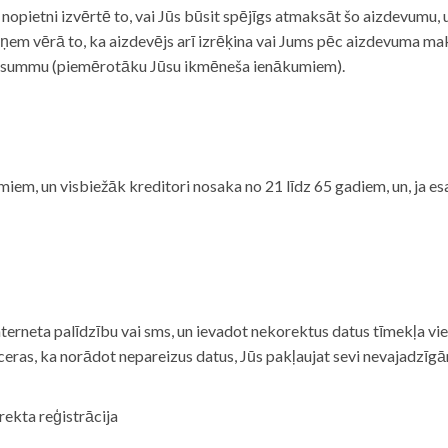
i nopietni izvērtē to, vai Jūs būsit spējīgs atmaksāt šo aizdevumu
m vērā to, ka aizdevējs arī izrēķina vai Jums pēc aizdevuma maks
 summu (piemērotāku Jūsu ikmēneša ienākumiem).
iem, un visbiežāk kreditori nosaka no 21 līdz 65 gadiem, un, ja es
nterneta palīdzību vai sms, un ievadot nekorektus datus tīmekļa vi
tceras, ka norādot nepareizus datus, Jūs pakļaujat sevi nevajadzī
rekta reģistrācija