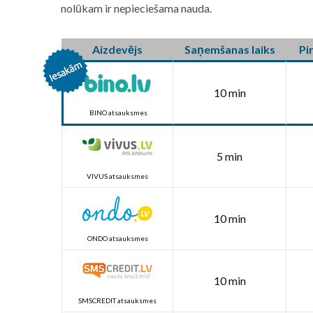
nolūkam ir nepieciešama nauda.
Aizdevējs
Saņemšanas laiks
Pi
10 min
BINO atsauksmes
5 min
VIVUS atsauksmes
10 min
ONDO atsauksmes
10 min
SMSCREDIT atsauksmes