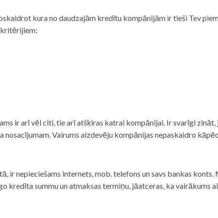
noskaidrot kura no daudzajām kredītu kompānijām ir tieši Tev piemē
 kritērijiem:
tams ir arī vēl citi, tie arī atšķiras katrai kompānijai. Ir svarīgi zin
nta nosacījumam. Vairums aizdevēju kompānijas nepaskaidro kāpēc t
ā, ir nepieciešams internets, mob. telefons un savs bankas konts. Ma
dzīgo kredīta summu un atmaksas termiņu, jāatceras, ka vairākums a