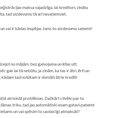
eģistrācijas maksa vajadzīga, lai kreditors zinātu
īta, tad aizdevumu tā arī nesaņemsiet.
s, un vai ir kādas iespējas Jums šo aizdevumu saņemt!
izejot no mājām, bez galvojuma un ķīlas utt.
gan lai tā nebūtu, ja zinām, ka tas ir ātri, ērti un
m, kādam tad nolūkam ir domāti ātrie kredīti
miņā atrisināt problēmas. Dažkārt cilvēki par to
lāmas triku, tad jau automātiski esam gatavi paņemt
ciešams un vai spēsim to savlaicīgi atmaksāt?