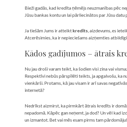
Bieži gadās, kad kredīta ņēmējs neuzmanības pēc nepar
Jūsu bankas kontu un lai pārliecinātos par Jūsu datu p
Ja tiešām Jums ir atteikt
kredīts
, aizdevums, es iete
Atcerēsimies, ka ir nepieciešams aizņemties atbildīgi
Kādos gadījumos – ātrais kre
Nu jau droši varam teikt, ka šodien visi zina vai vismaz
Respektīvi nebūs pārspīlēti teikts, ja apgalvošu, ka n
vienkārši. Protams, kā jau visam ir arī savas negatīv
internetā?
Nedrīkst aizmirst, ka pirmkārt ātrais kredīts ir domāt
nepadomā. Kāpēc gan neņemt, ja dod? Un vēl kad izd
un izmantot. Bet vai mēs esam pirms tam pārdomājuši 