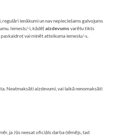
i, regulāri ienākumi un nav nepieciešams galvojums
vumu. Iemesls/-i, kādēļ
aizdevums
varētu tikts
s paskaidrot vai minēt atteikuma iemeslu/-s.
ojāta. Neatmaksāti aizdevumi, vai laikā nenomaksāti
mēr, ja Jūs neesat oficiāls darba ņēmējs, tad