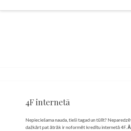
Skip
to
content
4F internetā
Nepieciešama nauda, tieši tagad un tūlīt? Neparedzēts
dažkārt pat ātrāk ir noformēt kredītu internetā 4F.
Ā