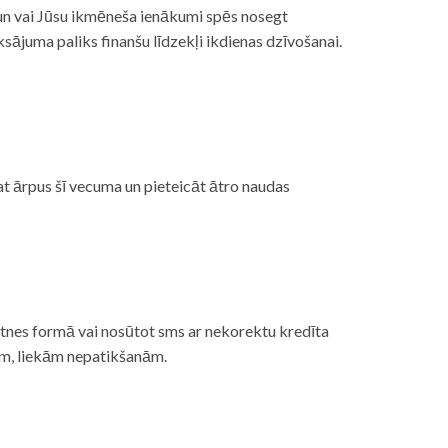
, un vai Jūsu ikmēneša ienākumi spēs nosegt
ājuma paliks finanšu līdzekļi ikdienas dzīvošanai.
at ārpus šī vecuma un pieteicāt ātro naudas
etnes formā vai nosūtot sms ar nekorektu kredīta
gām, liekām nepatikšanām.