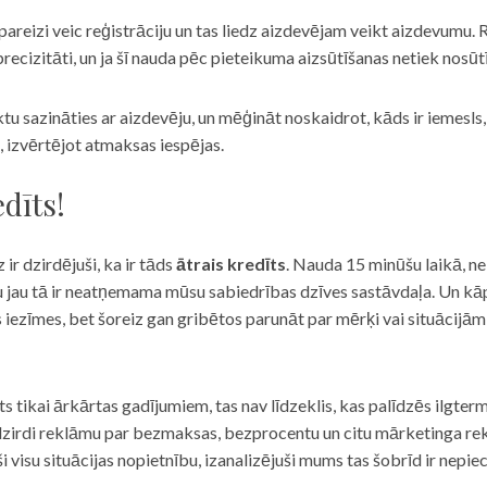
eizi veic reģistrāciju un tas liedz aizdevējam veikt aizdevumu. R
recizitāti, un ja šī nauda pēc pieteikuma aizsūtīšanas netiek nosūt
iktu sazināties ar aizdevēju, un mēģināt noskaidrot, kāds ir iemesl
, izvērtējot atmaksas iespējas.
dīts!
 ir dzirdējuši, ka ir tāds
ātrais kredīts
. Nauda 15 minūšu laikā, ne
u jau tā ir neatņemama mūsu sabiedrības dzīves sastāvdaļa. Un kāpēc 
ās iezīmes, bet šoreiz gan gribētos parunāt par mērķi vai situācijā
s tikai ārkārtas gadījumiem, tas nav līdzeklis, kas palīdzēs ilgter
zirdi reklāmu par bezmaksas, bezprocentu un citu mārketinga rek
visu situācijas nopietnību, izanalizējuši mums tas šobrīd ir nepie