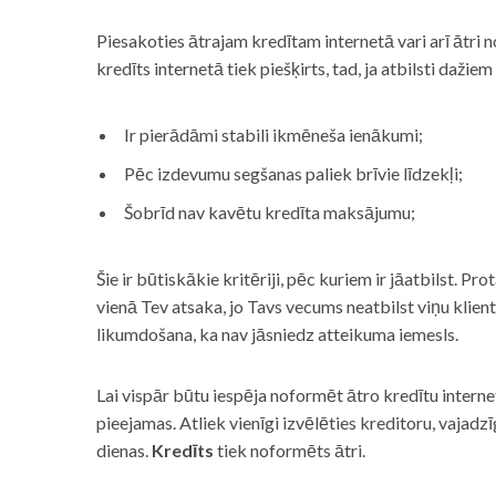
Piesakoties ātrajam kredītam internetā vari arī ātri 
kredīts internetā tiek piešķirts, tad, ja atbilsti dažiem
Ir pierādāmi stabili ikmēneša ienākumi;
Pēc izdevumu segšanas paliek brīvie līdzekļi;
Šobrīd nav kavētu kredīta maksājumu;
Šie ir būtiskākie kritēriji, pēc kuriem ir jāatbilst. Pro
vienā Tev atsaka, jo Tavs vecums neatbilst viņu klie
likumdošana, ka nav jāsniedz atteikuma iemesls.
Lai vispār būtu iespēja noformēt ātro kredītu internet
pieejamas. Atliek vienīgi izvēlēties kreditoru, vaja
dienas.
Kredīts
tiek noformēts ātri.