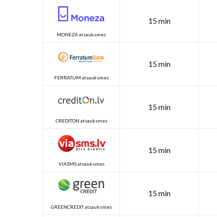
15 min
MONEZA atsauksmes
15 min
FERRATUM atsauksmes
15 min
CREDITON atsauksmes
15 min
VIASMS atsauksmes
15 min
GREENCREDIT atsauksmes