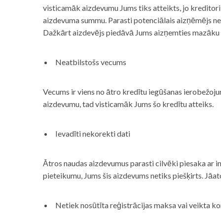
visticamāk aizdevumu Jums tiks atteikts, jo kreditor
aizdevuma summu. Parasti potenciālais aizņēmējs neņe
Dažkārt aizdevējs piedāvā Jums aizņemties mazāku
Neatbilstošs vecums
Vecums ir viens no ātro kredītu iegūšanas ierobežojum
aizdevumu, tad visticamāk Jums šo kredītu atteiks.
Ievadīti nekorekti dati
Ātros naudas aizdevumus parasti cilvēki piesaka ar i
pieteikumu, Jums šis aizdevums netiks piešķirts. Jāa
Netiek nosūtīta reģistrācijas maksa vai veikta ko