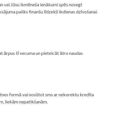
, un vai Jūsu ikmēneša ienākumi spēs nosegt
ājuma paliks finanšu līdzekļi ikdienas dzīvošanai.
at ārpus šī vecuma un pieteicāt ātro naudas
etnes formā vai nosūtot sms ar nekorektu kredīta
gām, liekām nepatikšanām.