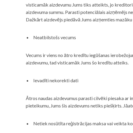
visticamāk aizdevumu Jums tiks atteikts, jo kreditor
aizdevuma summu. Parasti potenciālais aizņēmējs neņe
Dažkārt aizdevējs piedāvā Jums aizņemties mazāku
Neatbilstošs vecums
Vecums ir viens no ātro kredītu iegūšanas ierobežojum
aizdevumu, tad visticamāk Jums šo kredītu atteiks.
Ievadīti nekorekti dati
Ātros naudas aizdevumus parasti cilvēki piesaka ar i
pieteikumu, Jums šis aizdevums netiks piešķirts. Jāa
Netiek nosūtīta reģistrācijas maksa vai veikta ko