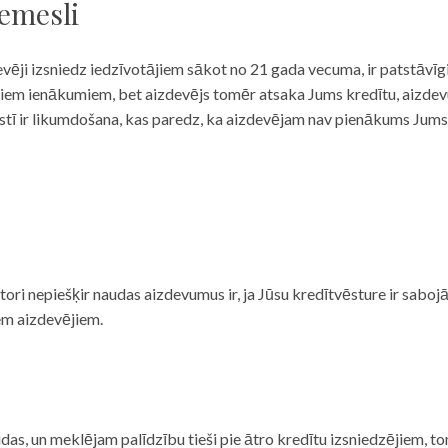
iemesli
evēji izsniedz iedzīvotājiem sākot no 21 gada vecuma, ir patstāvīg
ulāriem ienākumiem, bet aizdevējs tomēr atsaka Jums kredītu, aizde
 valstī ir likumdošana, kas paredz, ka aizdevējam nav pienākums Jum
ditori nepiešķir naudas aizdevumus ir, ja Jūsu kredītvēsture ir sab
em aizdevējiem.
das, un meklējam palīdzību tieši pie ātro kredītu izsniedzējiem, to