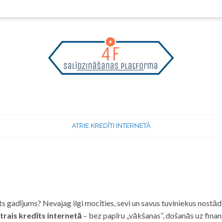
ATRIE KREDĪTI INTERNETĀ
 gadījums? Nevajag ilgi mocīties, sevi un savus tuviniekus nostādī
trais kredīts internetā
– bez papīru „vākšanas”, došanās uz fina