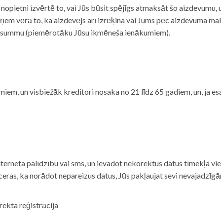
i nopietni izvērtē to, vai Jūs būsit spējīgs atmaksāt šo aizdevumu
m vērā to, ka aizdevējs arī izrēķina vai Jums pēc aizdevuma maks
 summu (piemērotāku Jūsu ikmēneša ienākumiem).
iem, un visbiežāk kreditori nosaka no 21 līdz 65 gadiem, un, ja es
nterneta palīdzību vai sms, un ievadot nekorektus datus tīmekļa vi
tceras, ka norādot nepareizus datus, Jūs pakļaujat sevi nevajadzī
rekta reģistrācija