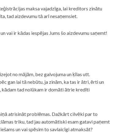
eģistrācijas maksa vajadzīga, lai kreditors zinātu
īta, tad aizdevumu tā arī nesaņemsiet.
s, un vai ir kādas iespējas Jums šo aizdevumu saņemt!
izejot no mājām, bez galvojuma un ķīlas utt.
gan lai tā nebūtu, ja zinām, ka tas ir ātri, ērti un
m, kādam tad nolūkam ir domāti ātrie kredīti
miņā atrisināt problēmas. Dažkārt cilvēki par to
lāmas triku, tad jau automātiski esam gatavi paņemt
ciešams un vai spēsim to savlaicīgi atmaksāt?