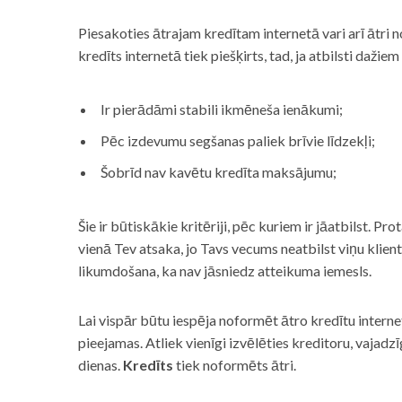
Piesakoties ātrajam kredītam internetā vari arī ātri 
kredīts internetā tiek piešķirts, tad, ja atbilsti dažiem
Ir pierādāmi stabili ikmēneša ienākumi;
Pēc izdevumu segšanas paliek brīvie līdzekļi;
Šobrīd nav kavētu kredīta maksājumu;
Šie ir būtiskākie kritēriji, pēc kuriem ir jāatbilst. Pro
vienā Tev atsaka, jo Tavs vecums neatbilst viņu klie
likumdošana, ka nav jāsniedz atteikuma iemesls.
Lai vispār būtu iespēja noformēt ātro kredītu internet
pieejamas. Atliek vienīgi izvēlēties kreditoru, vaja
dienas.
Kredīts
tiek noformēts ātri.