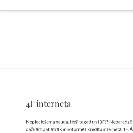
Skip
to
content
4F internetā
Nepieciešama nauda, tieši tagad un tūlīt? Neparedzēts
dažkārt pat ātrāk ir noformēt kredītu internetā 4F.
Ā