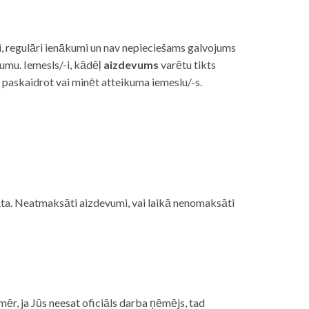
i, regulāri ienākumi un nav nepieciešams galvojums
vumu. Iemesls/-i, kādēļ
aizdevums
varētu tikts
s paskaidrot vai minēt atteikuma iemeslu/-s.
ojāta. Neatmaksāti aizdevumi, vai laikā nenomaksāti
mēr, ja Jūs neesat oficiāls darba ņēmējs, tad