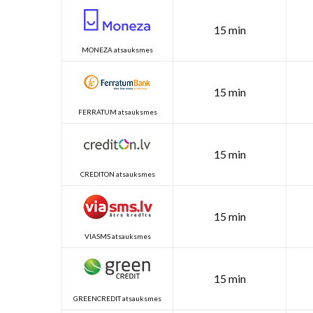
15 min
MONEZA atsauksmes
15 min
FERRATUM atsauksmes
15 min
CREDITON atsauksmes
15 min
VIASMS atsauksmes
15 min
GREENCREDIT atsauksmes