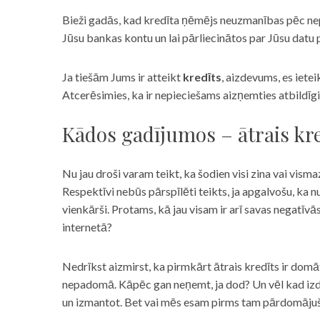
Bieži gadās, kad kredīta ņēmējs neuzmanības pēc nepar
Jūsu bankas kontu un lai pārliecinātos par Jūsu datu p
Ja tiešām Jums ir atteikt
kredīts
, aizdevums, es iete
Atcerēsimies, ka ir nepieciešams aizņemties atbildīgi
Kādos gadījumos – ātrais kre
Nu jau droši varam teikt, ka šodien visi zina vai vismaz
Respektīvi nebūs pārspīlēti teikts, ja apgalvošu, ka n
vienkārši. Protams, kā jau visam ir arī savas negatīv
internetā?
Nedrīkst aizmirst, ka pirmkārt ātrais kredīts ir domāt
nepadomā. Kāpēc gan neņemt, ja dod? Un vēl kad izd
un izmantot. Bet vai mēs esam pirms tam pārdomājuši 