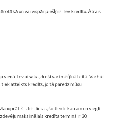
rotākā un vai vispār piešķirs Tev kredītu. Ātrais
āt, ja vienā Tev atsaka, droši vari mēģināt citā. Varbūt
iek atteikts kredīts, jo tā paredz mūsu
nuprāt, šīs trīs lietas, šodien ir katram un viegli
izdevēju maksimālais kredīta termiņš ir 30