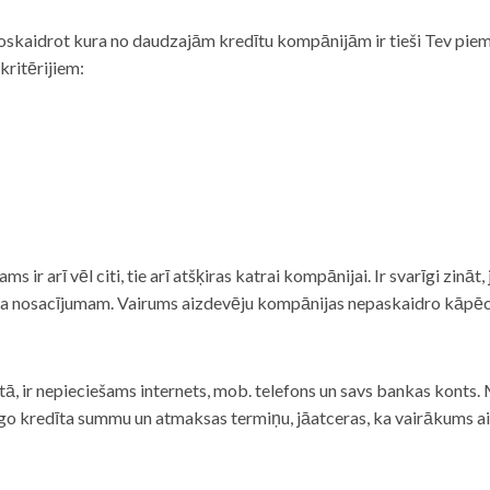
noskaidrot kura no daudzajām kredītu kompānijām ir tieši Tev piemē
 kritērijiem:
tams ir arī vēl citi, tie arī atšķiras katrai kompānijai. Ir svarīgi zin
nta nosacījumam. Vairums aizdevēju kompānijas nepaskaidro kāpēc t
ā, ir nepieciešams internets, mob. telefons un savs bankas konts. Ma
dzīgo kredīta summu un atmaksas termiņu, jāatceras, ka vairākums a