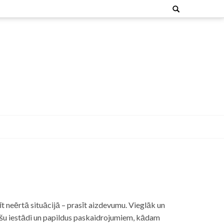
Search
for:
t neērtā situācijā – prasīt aizdevumu. Vieglāk un
nšu iestādi un papildus paskaidrojumiem, kādam