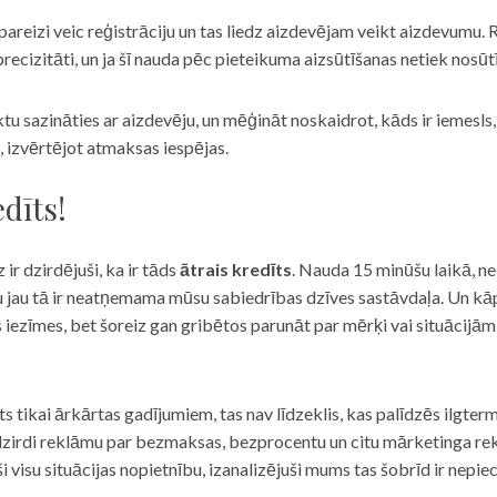
eizi veic reģistrāciju un tas liedz aizdevējam veikt aizdevumu. R
recizitāti, un ja šī nauda pēc pieteikuma aizsūtīšanas netiek nosūt
iktu sazināties ar aizdevēju, un mēģināt noskaidrot, kāds ir iemesl
, izvērtējot atmaksas iespējas.
dīts!
 ir dzirdējuši, ka ir tāds
ātrais kredīts
. Nauda 15 minūšu laikā, ne
u jau tā ir neatņemama mūsu sabiedrības dzīves sastāvdaļa. Un kāpēc 
ās iezīmes, bet šoreiz gan gribētos parunāt par mērķi vai situācijā
s tikai ārkārtas gadījumiem, tas nav līdzeklis, kas palīdzēs ilgter
zirdi reklāmu par bezmaksas, bezprocentu un citu mārketinga rek
visu situācijas nopietnību, izanalizējuši mums tas šobrīd ir nepie