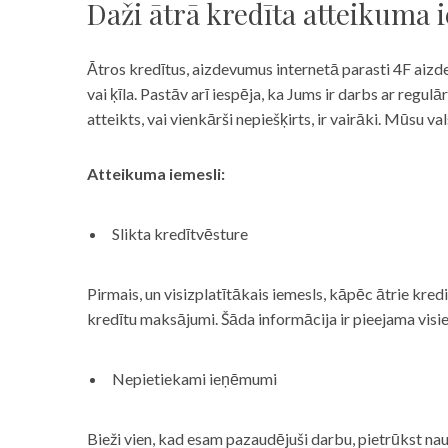
Daži ātrā kredīta atteikuma 
Ātros kredītus, aizdevumus internetā parasti 4F aizd
vai ķīla. Pastāv arī iespēja, ka Jums ir darbs ar reg
atteikts, vai vienkārši nepiešķirts, ir vairāki. Mūsu
Atteikuma iemesli:
Slikta kredītvēsture
Pirmais, un visizplatītākais iemesls, kāpēc ātrie kre
kredītu maksājumi. Šāda informācija ir pieejama visi
Nepietiekami ieņēmumi
Bieži vien, kad esam pazaudējuši darbu, pietrūkst nau