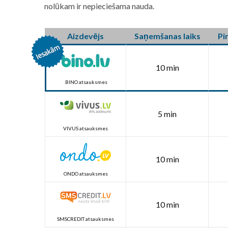
nolūkam ir nepieciešama nauda.
Aizdevējs
Saņemšanas laiks
Pi
10 min
BINO atsauksmes
5 min
VIVUS atsauksmes
10 min
ONDO atsauksmes
10 min
SMSCREDIT atsauksmes