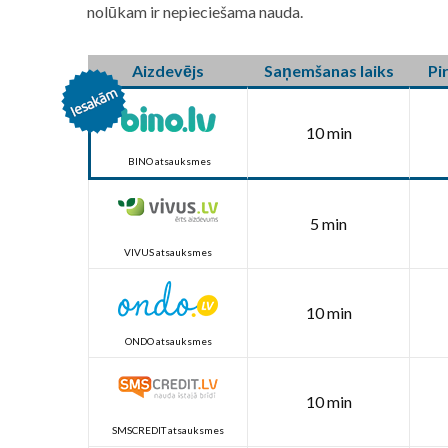
nolūkam ir nepieciešama nauda.
Aizdevējs
Saņemšanas laiks
Pi
10 min
BINO atsauksmes
5 min
VIVUS atsauksmes
10 min
ONDO atsauksmes
10 min
SMSCREDIT atsauksmes