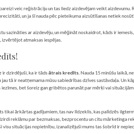
eizi veic reģistrāciju un tas liedz aizdevējam veikt aizdevumu. R
recizitāti, un ja šī nauda pēc pieteikuma aizsūtīšanas netiek nosūt
iktu sazināties ar aizdevēju, un mēģināt noskaidrot, kāds ir iemesl
, izvērtējot atmaksas iespējas.
dīts!
 ir dzirdējuši, ka ir tāds
ātrais kredīts
. Nauda 15 minūšu laikā, ne
u jau tā ir neatņemama mūsu sabiedrības dzīves sastāvdaļa. Un kāpēc 
ās iezīmes, bet šoreiz gan gribētos parunāt par mērķi vai situācijā
s tikai ārkārtas gadījumiem, tas nav līdzeklis, kas palīdzēs ilgter
zirdi reklāmu par bezmaksas, bezprocentu un citu mārketinga rek
visu situācijas nopietnību, izanalizējuši mums tas šobrīd ir nepie