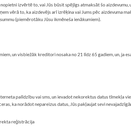
i nopietni izvērtē to, vai Jūs būsit spējīgs atmaksāt šo aizdevumu
m vērā to, ka aizdevējs arī izrēķina vai Jums pēc aizdevuma maks
 summu (piemērotāku Jūsu ikmēneša ienākumiem).
iem, un visbiežāk kreditori nosaka no 21 līdz 65 gadiem, un, ja es
nterneta palīdzību vai sms, un ievadot nekorektus datus tīmekļa vi
tceras, ka norādot nepareizus datus, Jūs pakļaujat sevi nevajadzī
rekta reģistrācija