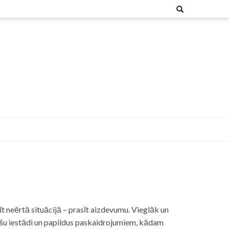
Search
for:
t neērtā situācijā – prasīt aizdevumu. Vieglāk un
nšu iestādi un papildus paskaidrojumiem, kādam