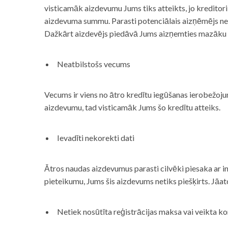
visticamāk aizdevumu Jums tiks atteikts, jo kreditor
aizdevuma summu. Parasti potenciālais aizņēmējs neņe
Dažkārt aizdevējs piedāvā Jums aizņemties mazāku
Neatbilstošs vecums
Vecums ir viens no ātro kredītu iegūšanas ierobežojum
aizdevumu, tad visticamāk Jums šo kredītu atteiks.
Ievadīti nekorekti dati
Ātros naudas aizdevumus parasti cilvēki piesaka ar i
pieteikumu, Jums šis aizdevums netiks piešķirts. Jāa
Netiek nosūtīta reģistrācijas maksa vai veikta ko