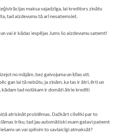
eģistrācijas maksa vajadzīga, lai kreditors zinātu
īta, tad aizdevumu tā arī nesaņemsiet.
s, un vai ir kādas iespējas Jums šo aizdevumu saņemt!
izejot no mājām, bez galvojuma un ķīlas utt.
gan lai tā nebūtu, ja zinām, ka tas ir ātri, ērti un
m, kādam tad nolūkam ir domāti ātrie kredīti
miņā atrisināt problēmas. Dažkārt cilvēki par to
lāmas triku, tad jau automātiski esam gatavi paņemt
ciešams un vai spēsim to savlaicīgi atmaksāt?