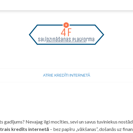
ATRIE KREDĪTI INTERNETĀ
 gadījums? Nevajag ilgi mocīties, sevi un savus tuviniekus nostādī
trais kredīts internetā
– bez papīru „vākšanas”, došanās uz fina