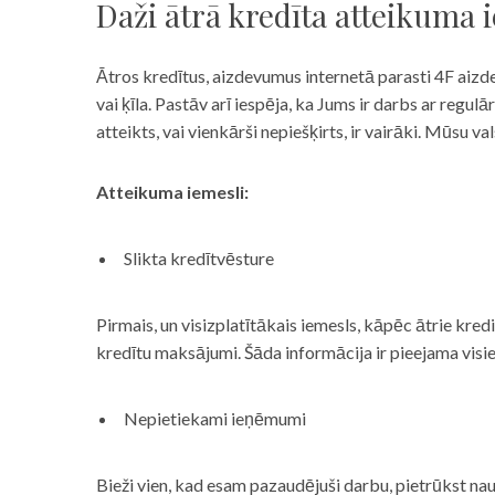
Daži ātrā kredīta atteikuma 
Ātros kredītus, aizdevumus internetā parasti 4F aizd
vai ķīla. Pastāv arī iespēja, ka Jums ir darbs ar reg
atteikts, vai vienkārši nepiešķirts, ir vairāki. Mūsu
Atteikuma iemesli:
Slikta kredītvēsture
Pirmais, un visizplatītākais iemesls, kāpēc ātrie kre
kredītu maksājumi. Šāda informācija ir pieejama visi
Nepietiekami ieņēmumi
Bieži vien, kad esam pazaudējuši darbu, pietrūkst nau