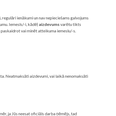
i, regulāri ienākumi un nav nepieciešams galvojums
vumu. Iemesls/-i, kādēļ
aizdevums
varētu tikts
s paskaidrot vai minēt atteikuma iemeslu/-s.
ojāta. Neatmaksāti aizdevumi, vai laikā nenomaksāti
mēr, ja Jūs neesat oficiāls darba ņēmējs, tad