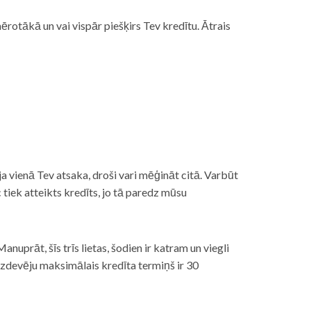
rotākā un vai vispār piešķirs Tev kredītu. Ātrais
āt, ja vienā Tev atsaka, droši vari mēģināt citā. Varbūt
iek atteikts kredīts, jo tā paredz mūsu
nuprāt, šīs trīs lietas, šodien ir katram un viegli
izdevēju maksimālais kredīta termiņš ir 30