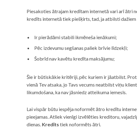
Piesakoties ātrajam kredītam internetā vari arī ātri 
kredīts internetā tiek piešķirts, tad, ja atbilsti dažiem
Ir pierādāmi stabili ikmēneša ienākumi;
Pēc izdevumu segšanas paliek brīvie līdzekļi;
Šobrīd nav kavētu kredīta maksājumu;
Šie ir būtiskākie kritēriji, pēc kuriem ir jāatbilst. Pro
vienā Tev atsaka, jo Tavs vecums neatbilst viņu klie
likumdošana, ka nav jāsniedz atteikuma iemesls.
Lai vispār būtu iespēja noformēt ātro kredītu internet
pieejamas. Atliek vienīgi izvēlēties kreditoru, vaja
dienas.
Kredīts
tiek noformēts ātri.