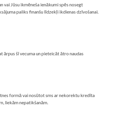
, un vai Jūsu ikmēneša ienākumi spēs nosegt
ājuma paliks finanšu līdzekļi ikdienas dzīvošanai.
at ārpus šī vecuma un pieteicāt ātro naudas
etnes formā vai nosūtot sms ar nekorektu kredīta
gām, liekām nepatikšanām.