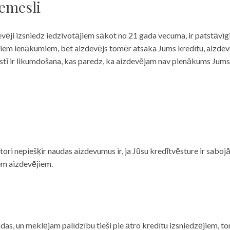
iemesli
evēji izsniedz iedzīvotājiem sākot no 21 gada vecuma, ir patstāvīg
ulāriem ienākumiem, bet aizdevējs tomēr atsaka Jums kredītu, aizde
 valstī ir likumdošana, kas paredz, ka aizdevējam nav pienākums Jum
ditori nepiešķir naudas aizdevumus ir, ja Jūsu kredītvēsture ir sab
em aizdevējiem.
das, un meklējam palīdzību tieši pie ātro kredītu izsniedzējiem, to