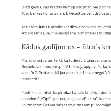
Bieži gadās, kad kredīta ņēmējs neuzmanības pēc nepar
Jūsu bankas kontu un lai pārliecinātos par Jūsu datu p
Ja tiešām Jums ir atteikt
kredīts
, aizdevums, es iete
Atcerēsimies, ka ir nepieciešams aizņemties atbildīgi
Kādos gadījumos – ātrais kre
Nu jau droši varam teikt, ka šodien visi zina vai vismaz
Respektīvi nebūs pārspīlēti teikts, ja apgalvošu, ka n
vienkārši. Protams, kā jau visam ir arī savas negatīv
internetā?
Nedrīkst aizmirst, ka pirmkārt ātrais kredīts ir domāt
nepadomā. Kāpēc gan neņemt, ja dod? Un vēl kad izd
un izmantot. Bet vai mēs esam pirms tam pārdomājuši 