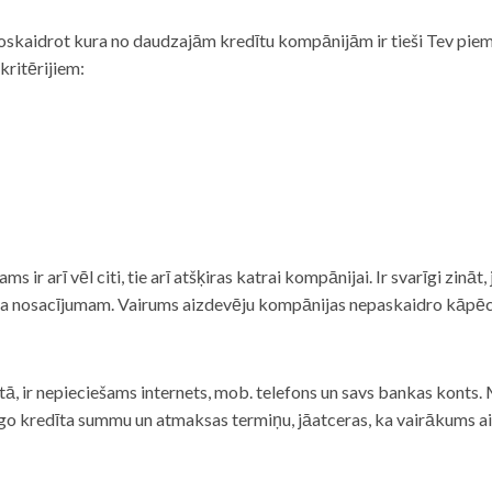
noskaidrot kura no daudzajām kredītu kompānijām ir tieši Tev piemē
 kritērijiem:
tams ir arī vēl citi, tie arī atšķiras katrai kompānijai. Ir svarīgi zin
nta nosacījumam. Vairums aizdevēju kompānijas nepaskaidro kāpēc t
ā, ir nepieciešams internets, mob. telefons un savs bankas konts. Ma
dzīgo kredīta summu un atmaksas termiņu, jāatceras, ka vairākums a