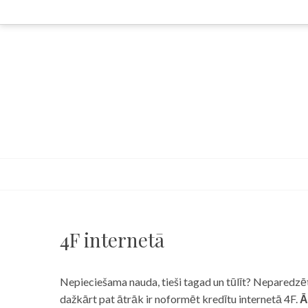
Skip
to
content
4F internetā
Nepieciešama nauda, tieši tagad un tūlīt? Neparedzēts
dažkārt pat ātrāk ir noformēt kredītu internetā 4F.
Ā