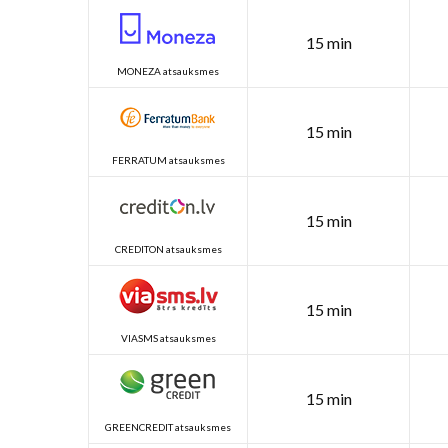
15 min
MONEZA atsauksmes
15 min
FERRATUM atsauksmes
15 min
CREDITON atsauksmes
15 min
VIASMS atsauksmes
15 min
GREENCREDIT atsauksmes