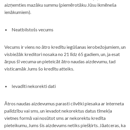
aizņemties mazāku summu (piemērotāku Jūsu ikmēneša
ienākumiem).
Neatbilstošs vecums
Vecums ir viens no ātro kredītu iegūšanas ierobežojumiem, un
visbiežāk kreditori nosaka no 21 līdz 65 gadiem, un, ja esat
ārpus šī vecuma un pieteicāt ātro naudas aizdevumu, tad
visticamāk Jums šo kredītu atteiks.
Ievadīti nekorekti dati
Ātros naudas aizdevumus parasti cilvēki piesaka ar interneta
palīdzību vai sms, un ievadot nekorektus datus tīmekļa
vietnes formā vai nosūtot sms ar nekorektu kredīta
pieteikumu, Jums šis aizdevums netiks piešķirts. Jāatceras, ka