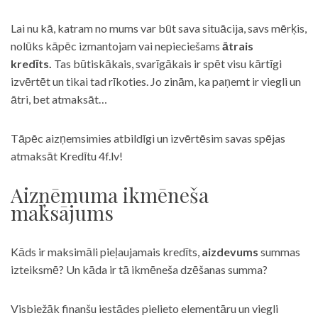
Lai nu kā, katram no mums var būt sava situācija, savs mērķis,
nolūks kāpēc izmantojam vai nepieciešams
ātrais
kredīts.
Tas būtiskākais, svarīgākais ir spēt visu kārtīgi
izvērtēt un tikai tad rīkoties. Jo zinām, ka paņemt ir viegli un
ātri, bet atmaksāt…
Tāpēc aizņemsimies atbildīgi un izvērtēsim savas spējas
atmaksāt Kredītu 4f.lv!
Aizņēmuma ikmēneša
maksājums
Kāds ir maksimāli pieļaujamais kredīts,
aizdevums
summas
izteiksmē? Un kāda ir tā ikmēneša dzēšanas summa?
Visbiežāk finanšu iestādes pielieto elementāru un viegli