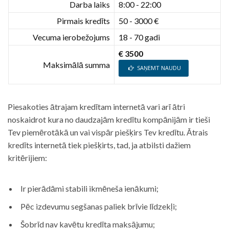
Darba laiks
8:00 - 22:00
Pirmais kredīts
50 - 3000 €
Vecuma ierobežojums
18 - 70 gadi
€ 3500
Maksimālā summa
SAŅEMT NAUDU
Piesakoties ātrajam kredītam internetā vari arī ātri
noskaidrot kura no daudzajām kredītu kompānijām ir tieši
Tev piemērotākā un vai vispār piešķirs Tev kredītu. Ātrais
kredīts internetā tiek piešķirts, tad, ja atbilsti dažiem
kritērijiem:
Ir pierādāmi stabili ikmēneša ienākumi;
Pēc izdevumu segšanas paliek brīvie līdzekļi;
Šobrīd nav kavētu kredīta maksājumu;