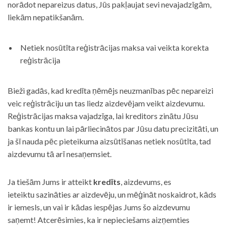
norādot nepareizus datus, Jūs pakļaujat sevi nevajadzīgām,
liekām nepatikšanām.
Netiek nosūtīta reģistrācijas maksa vai veikta korekta
reģistrācija
Bieži gadās, kad kredīta ņēmējs neuzmanības pēc nepareizi
veic reģistrāciju un tas liedz aizdevējam veikt aizdevumu.
Reģistrācijas maksa vajadzīga, lai kreditors zinātu Jūsu
bankas kontu un lai pārliecinātos par Jūsu datu precizitāti, un
ja šī nauda pēc pieteikuma aizsūtīšanas netiek nosūtīta, tad
aizdevumu tā arī nesaņemsiet.
Ja tiešām Jums ir atteikt
kredīts
, aizdevums, es
ieteiktu sazināties ar aizdevēju, un mēģināt noskaidrot, kāds
ir iemesls, un vai ir kādas iespējas Jums šo aizdevumu
saņemt! Atcerēsimies, ka ir nepieciešams aizņemties