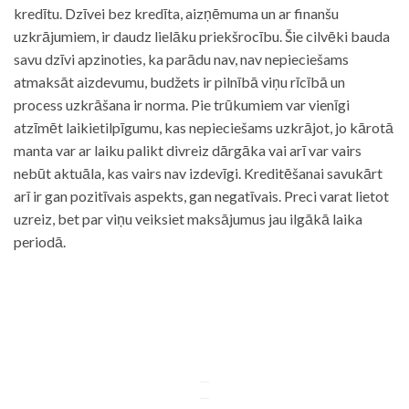
kredītu. Dzīvei bez kredīta, aizņēmuma un ar finanšu
uzkrājumiem, ir daudz lielāku priekšrocību. Šie cilvēki bauda
savu dzīvi apzinoties, ka parādu nav, nav nepieciešams
atmaksāt aizdevumu, budžets ir pilnībā viņu rīcībā un
process uzkrāšana ir norma. Pie trūkumiem var vienīgi
atzīmēt laikietilpīgumu, kas nepieciešams uzkrājot, jo kārotā
manta var ar laiku palikt divreiz dārgāka vai arī var vairs
nebūt aktuāla, kas vairs nav izdevīgi. Kreditēšanai savukārt
arī ir gan pozitīvais aspekts, gan negatīvais. Preci varat lietot
uzreiz, bet par viņu veiksiet maksājumus jau ilgākā laika
periodā.