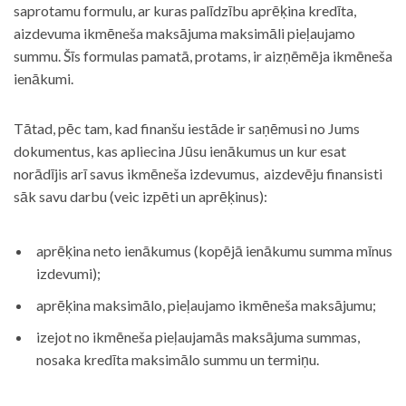
saprotamu formulu, ar kuras palīdzību aprēķina kredīta,
aizdevuma ikmēneša maksājuma maksimāli pieļaujamo
summu. Šīs formulas pamatā, protams, ir aizņēmēja ikmēneša
ienākumi.
Tātad, pēc tam, kad finanšu iestāde ir saņēmusi no Jums
dokumentus, kas apliecina Jūsu ienākumus un kur esat
norādījis arī savus ikmēneša izdevumus, aizdevēju finansisti
sāk savu darbu (veic izpēti un aprēķinus):
aprēķina neto ienākumus (kopējā ienākumu summa mīnus
izdevumi);
aprēķina maksimālo, pieļaujamo ikmēneša maksājumu;
izejot no ikmēneša pieļaujamās maksājuma summas,
nosaka kredīta maksimālo summu un termiņu.