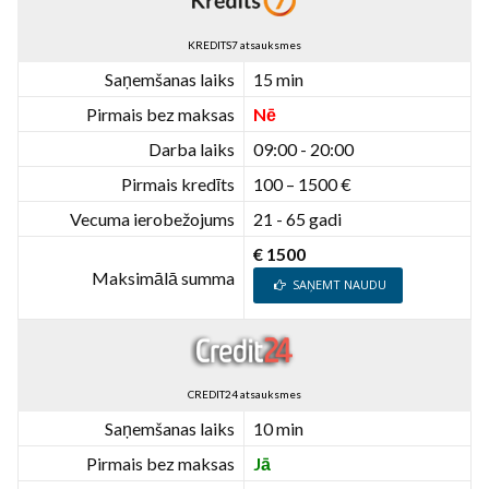
KREDITS7 atsauksmes
Saņemšanas laiks
15 min
Pirmais bez maksas
Nē
Darba laiks
09:00 - 20:00
Pirmais kredīts
100 – 1500 €
Vecuma ierobežojums
21 - 65 gadi
€ 1500
Maksimālā summa
SAŅEMT NAUDU
CREDIT24 atsauksmes
Saņemšanas laiks
10 min
Pirmais bez maksas
Jā