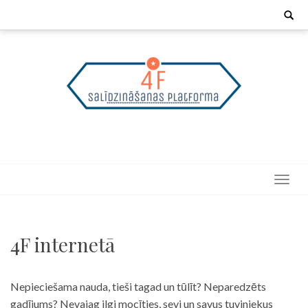
Skip
Search
for:
to
content
4F internetā
Nepieciešama nauda, tieši tagad un tūlīt? Neparedzēts
gadījums? Nevajag ilgi mocīties, sevi un savus tuviniekus