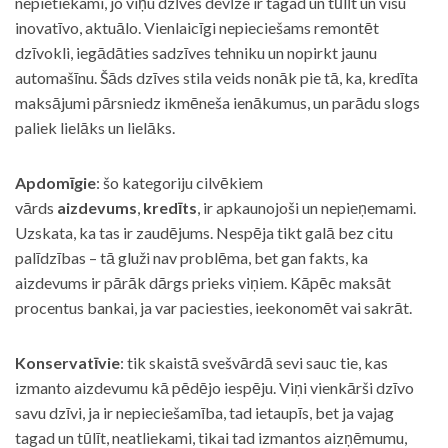
nepietiekami, jo viņu dzīves devīze ir tagad un tūlīt un visu
inovatīvo, aktuālo. Vienlaicīgi nepieciešams remontēt
dzīvokli, iegādāties sadzīves tehniku un nopirkt jaunu
automašīnu. Šāds dzīves stila veids nonāk pie tā, ka, kredīta
maksājumi pārsniedz ikmēneša ienākumus, un parādu slogs
paliek lielāks un lielāks.
Apdomīgie
: šo kategoriju cilvēkiem
vārds
aizdevums
,
kredīts
, ir apkaunojoši un nepieņemami.
Uzskata, ka tas ir zaudējums. Nespēja tikt galā bez citu
palīdzības – tā gluži nav problēma, bet gan fakts, ka
aizdevums ir pārāk dārgs prieks viņiem. Kāpēc maksāt
procentus bankai, ja var paciesties, ieekonomēt vai sakrāt.
Konservatīvie
: tik skaistā svešvārdā sevi sauc tie, kas
izmanto aizdevumu kā pēdējo iespēju. Viņi vienkārši dzīvo
savu dzīvi, ja ir nepieciešamība, tad ietaupīs, bet ja vajag
tagad un tūlīt, neatliekami, tikai tad izmantos aizņēmumu,