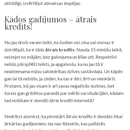
atbildīgi, izvērtējot atmaksas iespējas.
Kādos gadījumos – ātrais
kredīts!
Nu jau droši varam teikt, ka šodien visi zina vai vismaz ir
dzirdējuši, ka ir tāds
ātrais kredīts
. Nauda 15 minūšu laikā,
neizejot no mājām, bez galvojuma un ķīlas utt. Respektīvi
nebūs pārspīlēti teikts, ja apgalvošu, ka nu jau tā ir
neatņemama mūsu sabiedrības dzīves sastāvdaļa. Un kāpēc
gan lai tā nebūtu, ja zinām, ka tas ir ātri, ērti un vienkārši.
Protams, kā jau visam ir arī savas negatīvās iezīmes, bet
šoreiz gan gribētos parunāt par mērķi vai situācijām, kādam
tad nolūkam ir domāti ātrie kredīti internetā?
Nedrīkst aizmirst, ka pirmkārt ātrais kredīts ir domāts tikai
ārkārtas gadījumiem, tas nav līdzeklis, kas palīdzēs