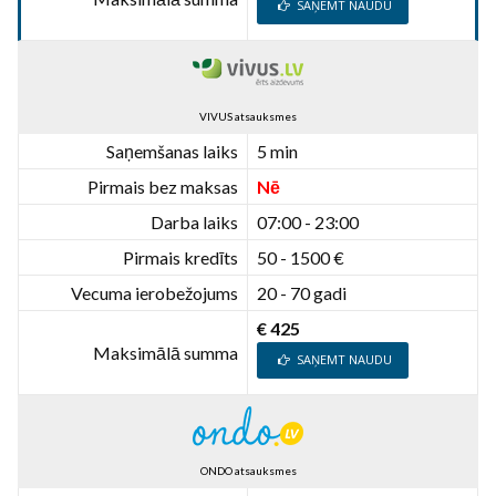
SAŅEMT NAUDU
VIVUS atsauksmes
Saņemšanas laiks
5 min
Pirmais bez maksas
Nē
Darba laiks
07:00 - 23:00
Pirmais kredīts
50 - 1500 €
Vecuma ierobežojums
20 - 70 gadi
€ 425
Maksimālā summa
SAŅEMT NAUDU
ONDO atsauksmes