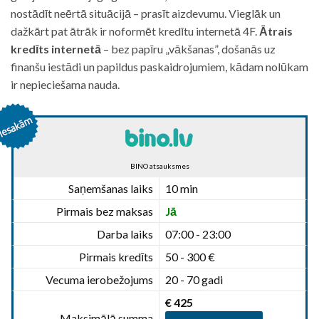
nostādīt neērtā situācijā – prasīt aizdevumu. Vieglāk un
dažkārt pat ātrāk ir noformēt kredītu internetā 4F.
Ātrais
kredīts internetā
– bez papīru „vākšanas”, došanās uz
finanšu iestādi un papildus paskaidrojumiem, kādam nolūkam
ir nepieciešama nauda.
BINO atsauksmes
Saņemšanas laiks
10 min
Pirmais bez maksas
Jā
Darba laiks
07:00 - 23:00
Pirmais kredīts
50 - 300 €
Vecuma ierobežojums
20 - 70 gadi
€ 425
Maksimālā summa