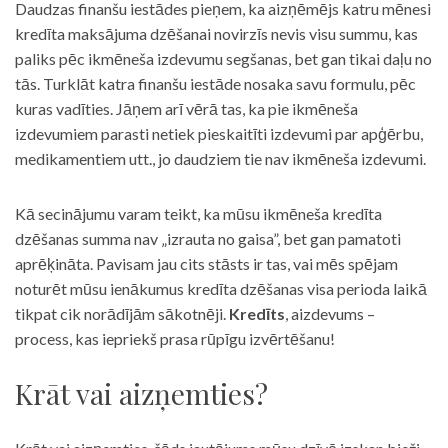
Daudzas finanšu iestādes pieņem, ka aizņēmējs katru mēnesi
kredīta maksājuma dzēšanai novirzīs nevis visu summu, kas
paliks pēc ikmēneša izdevumu segšanas, bet gan tikai daļu no
tās. Turklāt katra finanšu iestāde nosaka savu formulu, pēc
kuras vadīties. Jāņem arī vērā tas, ka pie ikmēneša
izdevumiem parasti netiek pieskaitīti izdevumi par apģērbu,
medikamentiem utt., jo daudziem tie nav ikmēneša izdevumi.
Kā secinājumu varam teikt, ka mūsu ikmēneša kredīta
dzēšanas summa nav „izrauta no gaisa”, bet gan pamatoti
aprēķināta. Pavisam jau cits stāsts ir tas, vai mēs spējam
noturēt mūsu ienākumus kredīta dzēšanas visa perioda laikā
tikpat cik norādījām sākotnēji.
Kredīts
, aizdevums –
process, kas iepriekš prasa rūpīgu izvērtēšanu!
Krāt vai aizņemties?