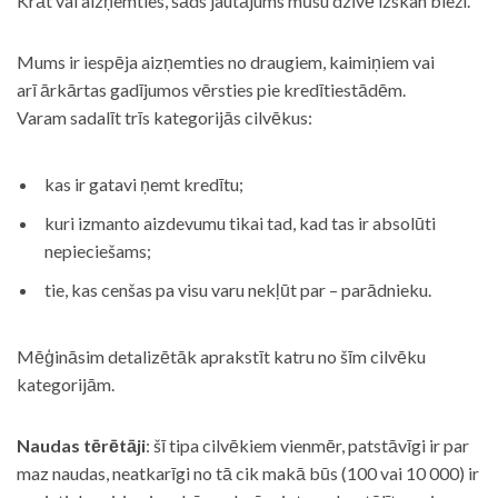
Krāt vai aizņemties, šāds jautājums mūsu dzīvē izskan bieži.
Mums ir iespēja aizņemties no draugiem, kaimiņiem vai
arī ārkārtas gadījumos vērsties pie kredītiestādēm.
Varam sadalīt trīs kategorijās cilvēkus:
kas ir gatavi ņemt kredītu;
kuri izmanto aizdevumu tikai tad, kad tas ir absolūti
nepieciešams;
tie, kas cenšas pa visu varu nekļūt par – parādnieku.
Mēģināsim detalizētāk aprakstīt katru no šīm cilvēku
kategorijām.
Naudas tērētāji
: šī tipa cilvēkiem vienmēr, patstāvīgi ir par
maz naudas, neatkarīgi no tā cik makā būs (100 vai 10 000) ir