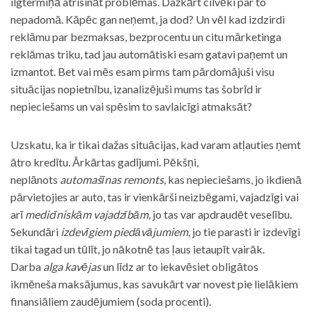
ilgtermiņā atrisināt problēmas. Dažkārt cilvēki par to
nepadomā. Kāpēc gan neņemt, ja dod? Un vēl kad izdzirdi
reklāmu par bezmaksas, bezprocentu un citu mārketinga
reklāmas triku, tad jau automātiski esam gatavi paņemt un
izmantot. Bet vai mēs esam pirms tam pārdomājuši visu
situācijas nopietnību, izanalizējuši mums tas šobrīd ir
nepieciešams un vai spēsim to savlaicīgi atmaksāt?
Uzskatu, ka ir tikai dažas situācijas, kad varam atļauties ņemt
ātro kredītu. Ārkārtas gadījumi. Pēkšņi,
neplānots
automašīnas remonts
, kas nepieciešams, jo ikdienā
pārvietojies ar auto, tas ir vienkārši neizbēgami, vajadzīgi vai
arī
medicīniskām vajadzībām
, jo tas var apdraudēt veselību.
Sekundāri
izdevīgiem piedāvājumiem
, jo tie parasti ir izdevīgi
tikai tagad un tūlīt, jo nākotnē tas ļaus ietaupīt vairāk.
Darba
alga kavējas
un līdz ar to iekavēsiet obligātos
ikmēneša maksājumus, kas savukārt var novest pie lielākiem
finansiāliem zaudējumiem (soda procenti).