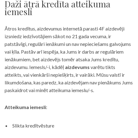
Daži ātrā kredīta atteikuma
iemesli
Ātros kredītus, aizdevumus internetā parasti 4F aizdevēji
izsniedz iedzīvotājiem sākot no 21 gada vecuma, ir
patstāvīgi, regulāri ienākumi un nav nepieciešams galvojums
vai ķīla. Pastāv arī iespēja, ka Jums ir darbs ar regulāriem
ienākumiem, bet aizdevējs tomēr atsaka Jums kredītu,
aizdevumu. Iemesls/-i, kādēļ
aizdevums
varētu tikts
atteikts, vai vienkārši nepiešķirts, ir vairāki. Mūsu valstī ir
likumdošana, kas paredz, ka aizdevējam nav pienākums Jums
paskaidrot vai minēt atteikuma iemeslu/-s.
Atteikuma iemesli:
Slikta kredītvēsture