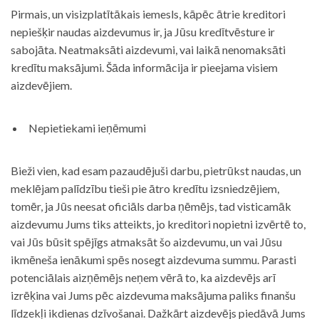
Pirmais, un visizplatītākais iemesls, kāpēc ātrie kreditori
nepiešķir naudas aizdevumus ir, ja Jūsu kredītvēsture ir
sabojāta. Neatmaksāti aizdevumi, vai laikā nenomaksāti
kredītu maksājumi. Šāda informācija ir pieejama visiem
aizdevējiem.
Nepietiekami ieņēmumi
Bieži vien, kad esam pazaudējuši darbu, pietrūkst naudas, un
meklējam palīdzību tieši pie ātro kredītu izsniedzējiem,
tomēr, ja Jūs neesat oficiāls darba ņēmējs, tad visticamāk
aizdevumu Jums tiks atteikts, jo kreditori nopietni izvērtē to,
vai Jūs būsit spējīgs atmaksāt šo aizdevumu, un vai Jūsu
ikmēneša ienākumi spēs nosegt aizdevuma summu. Parasti
potenciālais aizņēmējs neņem vērā to, ka aizdevējs arī
izrēķina vai Jums pēc aizdevuma maksājuma paliks finanšu
līdzekļi ikdienas dzīvošanai. Dažkārt aizdevējs piedāvā Jums