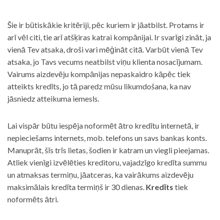
Šie ir būtiskākie kritēriji, pēc kuriem ir jāatbilst. Protams ir
arī vēl citi, tie arī atšķiras katrai kompānijai. Ir svarīgi zināt, ja
vienā Tev atsaka, droši vari mēģināt citā. Varbūt vienā Tev
atsaka, jo Tavs vecums neatbilst viņu klienta nosacījumam.
Vairums aizdevēju kompānijas nepaskaidro kāpēc tiek
atteikts kredīts, jo tā paredz mūsu likumdošana, ka nav
jāsniedz atteikuma iemesls.
Lai vispār būtu iespēja noformēt ātro kredītu internetā, ir
nepieciešams internets, mob. telefons un savs bankas konts.
Manuprāt, šīs trīs lietas, šodien ir katram un viegli pieejamas.
Atliek vienīgi izvēlēties kreditoru, vajadzīgo kredīta summu
un atmaksas termiņu, jāatceras, ka vairākums aizdevēju
maksimālais kredīta termiņš ir 30 dienas.
Kredīts
tiek
noformēts ātri.