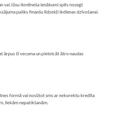
, un vai Jūsu ikmēneša ienākumi spēs nosegt
ājuma paliks finanšu līdzekļi ikdienas dzīvošanai.
at ārpus šī vecuma un pieteicāt ātro naudas
etnes formā vai nosūtot sms ar nekorektu kredīta
gām, liekām nepatikšanām.