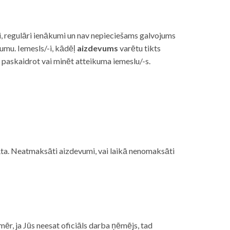
i, regulāri ienākumi un nav nepieciešams galvojums
vumu. Iemesls/-i, kādēļ
aizdevums
varētu tikts
s paskaidrot vai minēt atteikuma iemeslu/-s.
ojāta. Neatmaksāti aizdevumi, vai laikā nenomaksāti
mēr, ja Jūs neesat oficiāls darba ņēmējs, tad