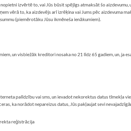
i nopietni izvērtē to, vai Jūs būsit spējīgs atmaksāt šo aizdevumu
m vērā to, ka aizdevējs arī izrēķina vai Jums pēc aizdevuma maks
 summu (piemērotāku Jūsu ikmēneša ienākumiem).
iem, un visbiežāk kreditori nosaka no 21 līdz 65 gadiem, un, ja es
nterneta palīdzību vai sms, un ievadot nekorektus datus tīmekļa vi
tceras, ka norādot nepareizus datus, Jūs pakļaujat sevi nevajadzī
rekta reģistrācija