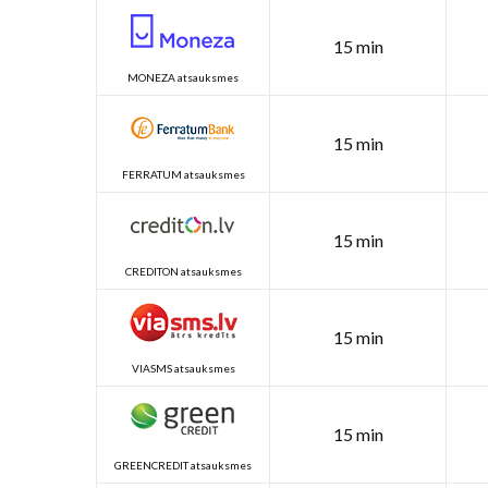
15 min
MONEZA atsauksmes
15 min
FERRATUM atsauksmes
15 min
CREDITON atsauksmes
15 min
VIASMS atsauksmes
15 min
GREENCREDIT atsauksmes