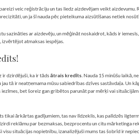
eizi veic reģistrāciju un tas liedz aizdevējam veikt aizdevumu. R
recizitāti, un ja šī nauda pēc pieteikuma aizsūtīšanas netiek nosūt
iktu sazināties ar aizdevēju, un mēģināt noskaidrot, kāds ir iemesl
, izvērtējot atmaksas iespējas.
dīts!
 ir dzirdējuši, ka ir tāds
ātrais kredīts
. Nauda 15 minūšu laikā, ne
u jau tā ir neatņemama mūsu sabiedrības dzīves sastāvdaļa. Un kāpēc 
ās iezīmes, bet šoreiz gan gribētos parunāt par mērķi vai situācijā
s tikai ārkārtas gadījumiem, tas nav līdzeklis, kas palīdzēs ilgter
zirdi reklāmu par bezmaksas, bezprocentu un citu mārketinga rek
visu situācijas nopietnību, izanalizējuši mums tas šobrīd ir nepie