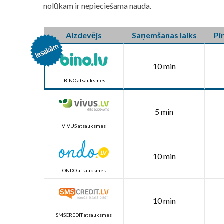
nolūkam ir nepieciešama nauda.
Aizdevējs
Saņemšanas laiks
Pi
10 min
BINO atsauksmes
5 min
VIVUS atsauksmes
10 min
ONDO atsauksmes
10 min
SMSCREDIT atsauksmes