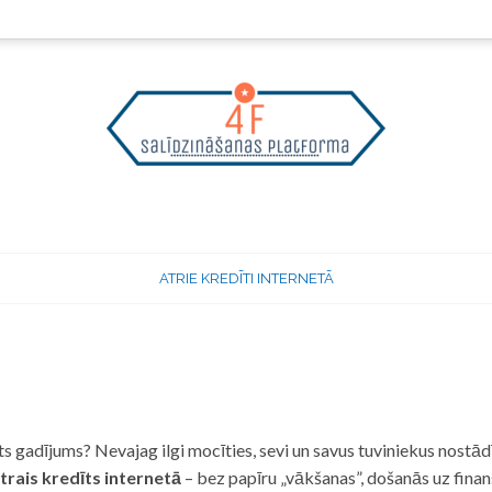
ATRIE KREDĪTI INTERNETĀ
 gadījums? Nevajag ilgi mocīties, sevi un savus tuviniekus nostādī
trais kredīts internetā
– bez papīru „vākšanas”, došanās uz fina