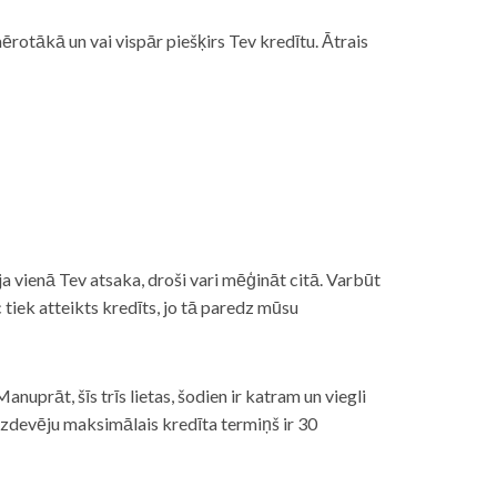
rotākā un vai vispār piešķirs Tev kredītu. Ātrais
āt, ja vienā Tev atsaka, droši vari mēģināt citā. Varbūt
iek atteikts kredīts, jo tā paredz mūsu
nuprāt, šīs trīs lietas, šodien ir katram un viegli
izdevēju maksimālais kredīta termiņš ir 30