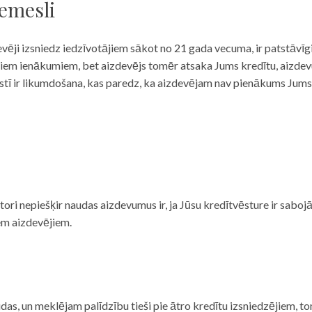
iemesli
evēji izsniedz iedzīvotājiem sākot no 21 gada vecuma, ir patstāvīg
ulāriem ienākumiem, bet aizdevējs tomēr atsaka Jums kredītu, aizde
 valstī ir likumdošana, kas paredz, ka aizdevējam nav pienākums Jum
ditori nepiešķir naudas aizdevumus ir, ja Jūsu kredītvēsture ir sab
em aizdevējiem.
das, un meklējam palīdzību tieši pie ātro kredītu izsniedzējiem, to