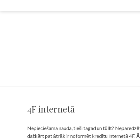
Skip
to
content
4F internetā
Nepieciešama nauda, tieši tagad un tūlīt? Neparedzēts
dažkārt pat ātrāk ir noformēt kredītu internetā 4F.
Ā