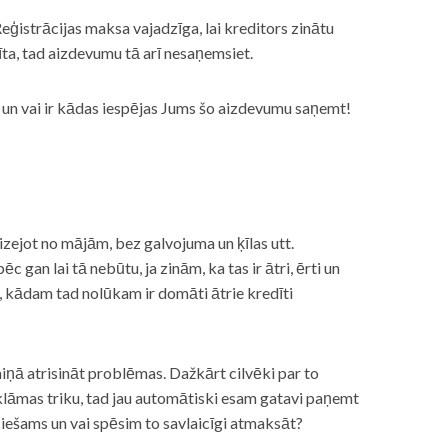
eģistrācijas maksa vajadzīga, lai kreditors zinātu
īta, tad aizdevumu tā arī nesaņemsiet.
s, un vai ir kādas iespējas Jums šo aizdevumu saņemt!
izejot no mājām, bez galvojuma un ķīlas utt.
gan lai tā nebūtu, ja zinām, ka tas ir ātri, ērti un
m, kādam tad nolūkam ir domāti ātrie kredīti
miņā atrisināt problēmas. Dažkārt cilvēki par to
lāmas triku, tad jau automātiski esam gatavi paņemt
ciešams un vai spēsim to savlaicīgi atmaksāt?