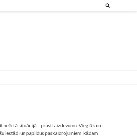
Search
for:
t neērtā situācijā – prasīt aizdevumu. Vieglāk un
nšu iestādi un papildus paskaidrojumiem, kādam