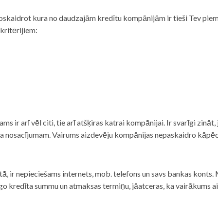
noskaidrot kura no daudzajām kredītu kompānijām ir tieši Tev piemē
 kritērijiem:
tams ir arī vēl citi, tie arī atšķiras katrai kompānijai. Ir svarīgi zin
nta nosacījumam. Vairums aizdevēju kompānijas nepaskaidro kāpēc t
ā, ir nepieciešams internets, mob. telefons un savs bankas konts. Ma
dzīgo kredīta summu un atmaksas termiņu, jāatceras, ka vairākums a