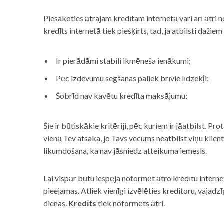
Piesakoties ātrajam kredītam internetā vari arī ātri 
kredīts internetā tiek piešķirts, tad, ja atbilsti dažiem
Ir pierādāmi stabili ikmēneša ienākumi;
Pēc izdevumu segšanas paliek brīvie līdzekļi;
Šobrīd nav kavētu kredīta maksājumu;
Šie ir būtiskākie kritēriji, pēc kuriem ir jāatbilst. Pro
vienā Tev atsaka, jo Tavs vecums neatbilst viņu klie
likumdošana, ka nav jāsniedz atteikuma iemesls.
Lai vispār būtu iespēja noformēt ātro kredītu internet
pieejamas. Atliek vienīgi izvēlēties kreditoru, vaja
dienas.
Kredīts
tiek noformēts ātri.