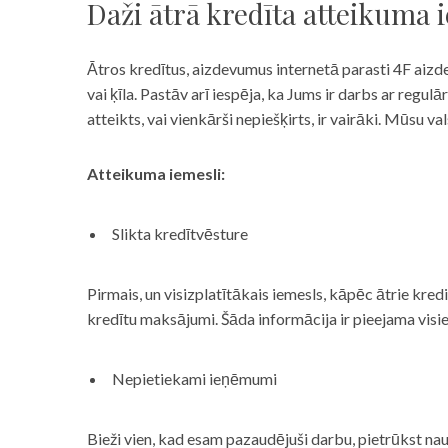
Daži ātrā kredīta atteikuma 
Ātros kredītus, aizdevumus internetā parasti 4F aizd
vai ķīla. Pastāv arī iespēja, ka Jums ir darbs ar reg
atteikts, vai vienkārši nepiešķirts, ir vairāki. Mūsu
Atteikuma iemesli:
Slikta kredītvēsture
Pirmais, un visizplatītākais iemesls, kāpēc ātrie kre
kredītu maksājumi. Šāda informācija ir pieejama visi
Nepietiekami ieņēmumi
Bieži vien, kad esam pazaudējuši darbu, pietrūkst nau