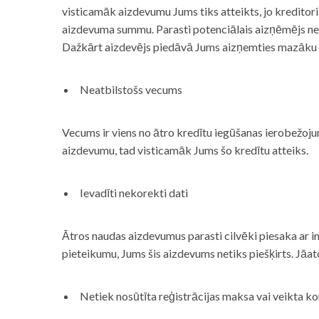
visticamāk aizdevumu Jums tiks atteikts, jo kreditor
aizdevuma summu. Parasti potenciālais aizņēmējs neņe
Dažkārt aizdevējs piedāvā Jums aizņemties mazāku
Neatbilstošs vecums
Vecums ir viens no ātro kredītu iegūšanas ierobežojum
aizdevumu, tad visticamāk Jums šo kredītu atteiks.
Ievadīti nekorekti dati
Ātros naudas aizdevumus parasti cilvēki piesaka ar i
pieteikumu, Jums šis aizdevums netiks piešķirts. Jāa
Netiek nosūtīta reģistrācijas maksa vai veikta ko