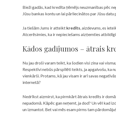
Bieži gadās, kad kredīta ņēmējs neuzmanības pēc nepar
Jūsu bankas kontu un lai pārliecinātos par Jūsu datu p
Ja tiešām Jums ir atteikt
kredīts
, aizdevums, es iete
Atcerēsimies, ka ir nepieciešams aizņemties atbildīgi
Kādos gadījumos – ātrais kre
Nu jau droši varam teikt, ka šodien visi zina vai vismaz
Respektīvi nebūs pārspīlēti teikts, ja apgalvošu, ka n
vienkārši. Protams, kā jau visam ir arī savas negatīv
internetā?
Nedrīkst aizmirst, ka pirmkārt ātrais kredīts ir domāt
nepadomā. Kāpēc gan neņemt, ja dod? Un vēl kad izd
un izmantot. Bet vai mēs esam pirms tam pārdomājuši 