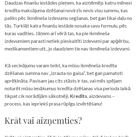
Daudzas finanšu iestādes pieņem, ka aizņēmējs katru mēnesi
kredīta maksājuma dzēšanai novirzīs nevis visu summu, kas
paliks pēc ikmēneša izdevumu segšanas, bet gan tikai daļu no
tās. Turklāt katra finanšu iestāde nosaka savu formulu, pēc
kuras vadīties. Jāņem arī vērā tas, ka pie ikmēneša
izdevumiem parasti netiek pieskaitīti izdevumi par apģērbu,
medikamentiem utt., jo daudziem tie nav ikmēneša izdevumi.
Kā secinājumu varam teikt, ka mūsu ikmēneša kredīta
dzēšanas summa nav „izrauta no gaisa”, bet gan pamatoti
aprēķināta. Pavisam jau cits stāsts ir tas, vai mēs spējam
noturēt mūsu ienākumus kredīta dzēšanas visa perioda laikā
tikpat cik norādījām sākotnēji.
Kredīts
, aizdevums –
process, kas iepriekš prasa rūpīgu izvērtēšanu!
Krāt vai aizņemties?