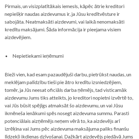
Pirmais, un visizplatītākais iemesls, kāpēc ātrie kreditori
nepiešķir naudas aizdevumus ir, ja Jūsu kredītvēsture ir
sabojāta. Neatmaksāti aizdevumi, vai laikā nenomaksāti
kredītu maksājumi. Šāda informācija ir pieejama visiem
aizdevējiem.
Nepietiekami ieņēmumi
Bieži vien, kad esam pazaudējuši darbu, pietrūkst naudas, un
meklējam palīdzību tieši pie ātro kredītu izsniedzējiem,
tomēr, ja Jūs neesat oficiāls darba ņēmējs, tad visticamāk
aizdevumu Jums tiks atteikts, jo kreditori nopietni izvērtē to,
vai Jūs būsit spējīgs atmaksāt šo aizdevumu, un vai Jūsu
ikmēneša ienākumi spēs nosegt aizdevuma summu. Parasti
potenciālais aizņēmējs neņem vērā to, ka aizdevējs arī
izrēķina vai Jums pēc aizdevuma maksājuma paliks finanšu
līdzekļi ikdienas dzīvošanai. Dažkārt aizdevējs piedāvā Jums