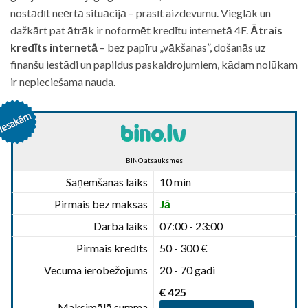
nostādīt neērtā situācijā – prasīt aizdevumu. Vieglāk un
dažkārt pat ātrāk ir noformēt kredītu internetā 4F.
Ātrais
kredīts internetā
– bez papīru „vākšanas”, došanās uz
finanšu iestādi un papildus paskaidrojumiem, kādam nolūkam
ir nepieciešama nauda.
BINO atsauksmes
Saņemšanas laiks
10 min
Pirmais bez maksas
Jā
Darba laiks
07:00 - 23:00
Pirmais kredīts
50 - 300 €
Vecuma ierobežojums
20 - 70 gadi
€ 425
Maksimālā summa