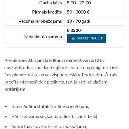
Darba laiks
8:00 - 22:00
Pirmais kredīts
50 - 3000 €
Vecuma ierobežojums
18 - 70 gadi
€ 3500
Maksimālā summa
SAŅEMT NAUDU
Piesakoties ātrajam kredītam internetā vari arī ātri
noskaidrot kura no daudzajām kredītu kompānijām ir tieši
Tev piemērotākā un vai vispār piešķirs Tev kredītu. Ātrais
kredīts internetā tiek piešķirts, tad, ja atbilsti dažiem
kritērijiem:
Ir pierādāmi stabili ikmēneša ienākumi;
Pēc izdevumu segšanas paliek brīvie līdzekļi;
Šobrīd nav kavētu kredīta maksājumu;