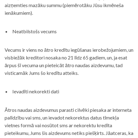
aizņemties mazāku summu (piemērotāku Jūsu ikmēneša
ienākumiem).
Neatbilstošs vecums
Vecums ir viens no ātro kredītu iegūšanas ierobežojumiem, un
visbiežāk kreditori nosaka no 21 līdz 65 gadiem, un, ja esat
ārpus šī vecuma un pieteicāt ātro naudas aizdevumu, tad
visticamāk Jums šo kredītu atteiks.
Ievadīti nekorekti dati
Ātros naudas aizdevumus parasti cilvēki piesaka ar interneta
palīdzību vai sms, un ievadot nekorektus datus tīmekļa
vietnes formā vai nosūtot sms ar nekorektu kredīta
pieteikumu, Jums šis aizdevums netiks piešķirts. Jāatceras, ka