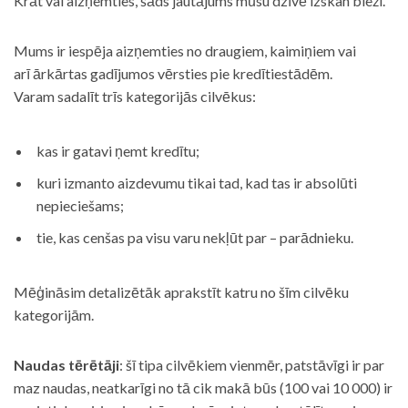
Krāt vai aizņemties, šāds jautājums mūsu dzīvē izskan bieži.
Mums ir iespēja aizņemties no draugiem, kaimiņiem vai
arī ārkārtas gadījumos vērsties pie kredītiestādēm.
Varam sadalīt trīs kategorijās cilvēkus:
kas ir gatavi ņemt kredītu;
kuri izmanto aizdevumu tikai tad, kad tas ir absolūti
nepieciešams;
tie, kas cenšas pa visu varu nekļūt par – parādnieku.
Mēģināsim detalizētāk aprakstīt katru no šīm cilvēku
kategorijām.
Naudas tērētāji
: šī tipa cilvēkiem vienmēr, patstāvīgi ir par
maz naudas, neatkarīgi no tā cik makā būs (100 vai 10 000) ir