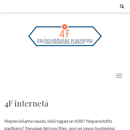
Skip
Search
for:
to
content
4F internetā
Nepieciešama nauda, tieši tagad un tūlīt? Neparedzēts
gadījums? Nevajag ilgi mocīties, sevi un savus tuviniekus