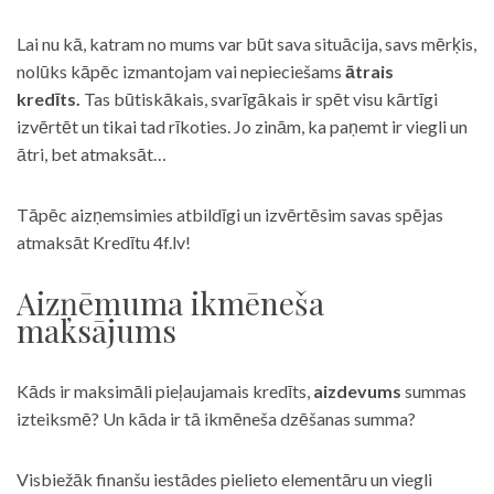
Lai nu kā, katram no mums var būt sava situācija, savs mērķis,
nolūks kāpēc izmantojam vai nepieciešams
ātrais
kredīts.
Tas būtiskākais, svarīgākais ir spēt visu kārtīgi
izvērtēt un tikai tad rīkoties. Jo zinām, ka paņemt ir viegli un
ātri, bet atmaksāt…
Tāpēc aizņemsimies atbildīgi un izvērtēsim savas spējas
atmaksāt Kredītu 4f.lv!
Aizņēmuma ikmēneša
maksājums
Kāds ir maksimāli pieļaujamais kredīts,
aizdevums
summas
izteiksmē? Un kāda ir tā ikmēneša dzēšanas summa?
Visbiežāk finanšu iestādes pielieto elementāru un viegli