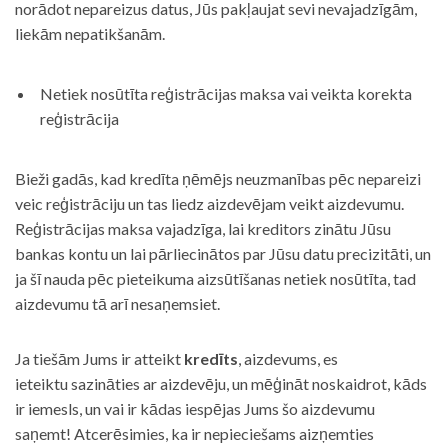
norādot nepareizus datus, Jūs pakļaujat sevi nevajadzīgām,
liekām nepatikšanām.
Netiek nosūtīta reģistrācijas maksa vai veikta korekta
reģistrācija
Bieži gadās, kad kredīta ņēmējs neuzmanības pēc nepareizi
veic reģistrāciju un tas liedz aizdevējam veikt aizdevumu.
Reģistrācijas maksa vajadzīga, lai kreditors zinātu Jūsu
bankas kontu un lai pārliecinātos par Jūsu datu precizitāti, un
ja šī nauda pēc pieteikuma aizsūtīšanas netiek nosūtīta, tad
aizdevumu tā arī nesaņemsiet.
Ja tiešām Jums ir atteikt
kredīts
, aizdevums, es
ieteiktu sazināties ar aizdevēju, un mēģināt noskaidrot, kāds
ir iemesls, un vai ir kādas iespējas Jums šo aizdevumu
saņemt! Atcerēsimies, ka ir nepieciešams aizņemties