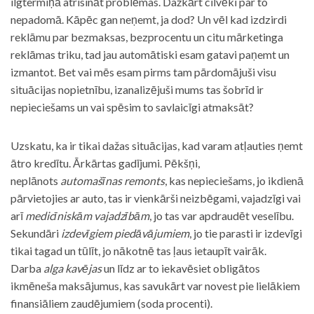
ilgtermiņā atrisināt problēmas. Dažkārt cilvēki par to
nepadomā. Kāpēc gan neņemt, ja dod? Un vēl kad izdzirdi
reklāmu par bezmaksas, bezprocentu un citu mārketinga
reklāmas triku, tad jau automātiski esam gatavi paņemt un
izmantot. Bet vai mēs esam pirms tam pārdomājuši visu
situācijas nopietnību, izanalizējuši mums tas šobrīd ir
nepieciešams un vai spēsim to savlaicīgi atmaksāt?
Uzskatu, ka ir tikai dažas situācijas, kad varam atļauties ņemt
ātro kredītu. Ārkārtas gadījumi. Pēkšņi,
neplānots
automašīnas remonts
, kas nepieciešams, jo ikdienā
pārvietojies ar auto, tas ir vienkārši neizbēgami, vajadzīgi vai
arī
medicīniskām vajadzībām
, jo tas var apdraudēt veselību.
Sekundāri
izdevīgiem piedāvājumiem
, jo tie parasti ir izdevīgi
tikai tagad un tūlīt, jo nākotnē tas ļaus ietaupīt vairāk.
Darba
alga kavējas
un līdz ar to iekavēsiet obligātos
ikmēneša maksājumus, kas savukārt var novest pie lielākiem
finansiāliem zaudējumiem (soda procenti).