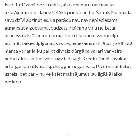
kredītu. Dzīvei bez kredīta, aizņēmuma un ar finanšu
uzkrājumiem, ir daudz lielāku priekšrocību. Šie cilvēki bauda
savu dzīvi apzinoties, ka parādu nav, nav nepieciešams
atmaksāt aizdevumu, budžets ir pilnībā viņu rīcībā un
process uzkrāšana ir norma. Pie trūkumiem var vienīgi
atzīmēt laikietilpīgumu, kas nepieciešams uzkrājot, jo kārotā
manta var ar laiku palikt divreiz dārgāka vai arī var vairs
nebūt aktuāla, kas vairs nav izdevīgi. Kreditēšanai savukārt
arī ir gan pozitīvais aspekts, gan negatīvais. Preci varat lietot
uzreiz, bet par viņu veiksiet maksājumus jau ilgākā laika
periodā.