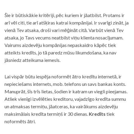
Šie ir būtiskākie kritēriji, pēc kuriem ir jāatbilst. Protams ir
arī vēl citi, tie arī atšķiras katrai kompānijai. Ir svarīgi zināt, ja
vienā Tev atsaka, droši vari mēģināt citā. Varbūt vienā Tev
atsaka, jo Tavs vecums neatbilst viņu klienta nosacījumam.
Vairums aizdevēju kompānijas nepaskaidro kāpēc tiek
atteikts kredīts, jo tā paredz mūsu likumdošana, ka nav
jāsniedz atteikuma iemesls.
Lai vispār būtu iespēja noformēt ātro kredītu internetā, ir
nepieciešams internets, mob. telefons un savs bankas konts.
Manuprāt, šīs trīs lietas, šodien ir katram un viegli pieejamas.
Atliek vienīgi izvēlēties kreditoru, vajadzīgo kredīta summu
un atmaksas termiņu, jāatceras, ka vairākums aizdevēju
maksimālais kredīta termiņš ir 30 dienas.
Kredīts
tiek
noformēts ātri.