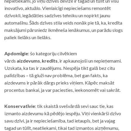
nepietiekami, jo viņu dzīves devīze ir tagad un tūlīt un visu
inovatīvo, aktuālo. Vienlaicīgi nepieciešams remontēt
dzīvokli, iegādāties sadzīves tehniku un nopirkt jaunu
automašīnu. Šāds dzīves stila veids nonāk pie tā, ka, kredīta
maksājumi pārsniedz ikmēneša ienākumus, un parādu slogs
paliek lielāks un lielāks.
Apdomīgie
: šo kategoriju cilvēkiem
vārds
aizdevums
,
kredīts
, ir apkaunojoši un nepieņemami.
Uzskata, ka tas ir zaudējums. Nespēja tikt galā bez citu
palīdzības – tā gluži nav problēma, bet gan fakts, ka
aizdevums ir pārāk dārgs prieks viņiem. Kāpēc maksāt
procentus bankai, ja var paciesties, ieekonomēt vai sakrāt.
Konservatīvie
: tik skaistā svešvārdā sevi sauc tie, kas
izmanto aizdevumu kā pēdējo iespēju. Viņi vienkārši dzīvo
savu dzīvi, ja ir nepieciešamība, tad ietaupīs, bet ja vajag
tagad un tūlīt, neatliekami, tikai tad izmantos aizņēmumu,