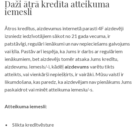
Daži ātrā kredīta atteikuma
iemesli
Ātros kredītus, aizdevumus internetā parasti 4F aizdevēji
izsniedz iedzīvotājiem sākot no 21 gada vecuma, ir
patstāvīgi, regulāri ienākumi un nav nepieciešams galvojums
vai ķīla. Pastāv arī iespēja, ka Jums ir darbs ar regulāriem
ienākumiem, bet aizdevējs tomēr atsaka Jums kredītu,
aizdevumu. Iemesls/-i, kādēļ
aizdevums
varētu tikts
atteikts, vai vienkārši nepiešķirts, ir vairāki. Mūsu valstī ir
likumdošana, kas paredz, ka aizdevējam nav pienākums Jums
paskaidrot vai minēt atteikuma iemeslu/-s.
Atteikuma iemesli:
Slikta kredītvēsture