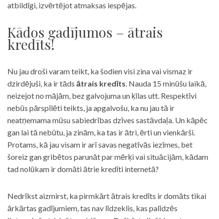
atbildīgi, izvērtējot atmaksas iespējas.
Kādos gadījumos – ātrais
kredīts!
Nu jau droši varam teikt, ka šodien visi zina vai vismaz ir
dzirdējuši, ka ir tāds
ātrais kredīts
. Nauda 15 minūšu laikā,
neizejot no mājām, bez galvojuma un ķīlas utt. Respektīvi
nebūs pārspīlēti teikts, ja apgalvošu, ka nu jau tā ir
neatņemama mūsu sabiedrības dzīves sastāvdaļa. Un kāpēc
gan lai tā nebūtu, ja zinām, ka tas ir ātri, ērti un vienkārši.
Protams, kā jau visam ir arī savas negatīvās iezīmes, bet
šoreiz gan gribētos parunāt par mērķi vai situācijām, kādam
tad nolūkam ir domāti ātrie kredīti internetā?
Nedrīkst aizmirst, ka pirmkārt ātrais kredīts ir domāts tikai
ārkārtas gadījumiem, tas nav līdzeklis, kas palīdzēs