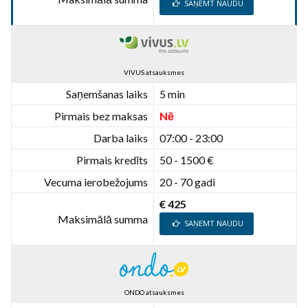
SAŅEMT NAUDU
VIVUS atsauksmes
Saņemšanas laiks
5 min
Pirmais bez maksas
Nē
Darba laiks
07:00 - 23:00
Pirmais kredīts
50 - 1500 €
Vecuma ierobežojums
20 - 70 gadi
€ 425
Maksimālā summa
SAŅEMT NAUDU
ONDO atsauksmes