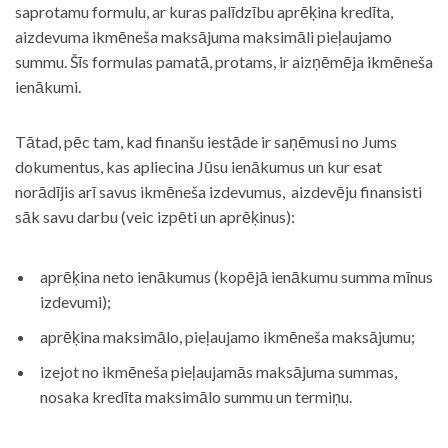
saprotamu formulu, ar kuras palīdzību aprēķina kredīta,
aizdevuma ikmēneša maksājuma maksimāli pieļaujamo
summu. Šīs formulas pamatā, protams, ir aizņēmēja ikmēneša
ienākumi.
Tātad, pēc tam, kad finanšu iestāde ir saņēmusi no Jums
dokumentus, kas apliecina Jūsu ienākumus un kur esat
norādījis arī savus ikmēneša izdevumus, aizdevēju finansisti
sāk savu darbu (veic izpēti un aprēķinus):
aprēķina neto ienākumus (kopējā ienākumu summa mīnus
izdevumi);
aprēķina maksimālo, pieļaujamo ikmēneša maksājumu;
izejot no ikmēneša pieļaujamās maksājuma summas,
nosaka kredīta maksimālo summu un termiņu.