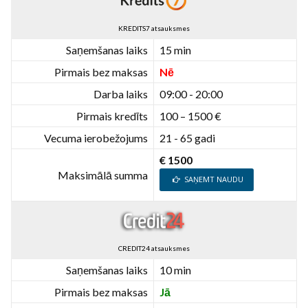
KREDITS7 atsauksmes
Saņemšanas laiks
15 min
Pirmais bez maksas
Nē
Darba laiks
09:00 - 20:00
Pirmais kredīts
100 – 1500 €
Vecuma ierobežojums
21 - 65 gadi
€ 1500
Maksimālā summa
SAŅEMT NAUDU
CREDIT24 atsauksmes
Saņemšanas laiks
10 min
Pirmais bez maksas
Jā