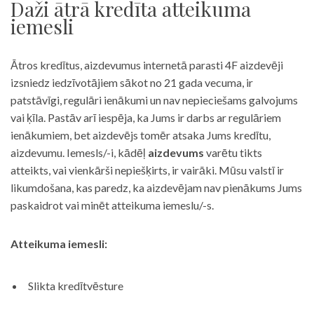
Daži ātrā kredīta atteikuma
iemesli
Ātros kredītus, aizdevumus internetā parasti 4F aizdevēji
izsniedz iedzīvotājiem sākot no 21 gada vecuma, ir
patstāvīgi, regulāri ienākumi un nav nepieciešams galvojums
vai ķīla. Pastāv arī iespēja, ka Jums ir darbs ar regulāriem
ienākumiem, bet aizdevējs tomēr atsaka Jums kredītu,
aizdevumu. Iemesls/-i, kādēļ
aizdevums
varētu tikts
atteikts, vai vienkārši nepiešķirts, ir vairāki. Mūsu valstī ir
likumdošana, kas paredz, ka aizdevējam nav pienākums Jums
paskaidrot vai minēt atteikuma iemeslu/-s.
Atteikuma iemesli:
Slikta kredītvēsture