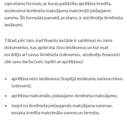
saprotamu formulu, ar kuras palīdzību aprēķina kredīta,
aizdevuma ikmēneša maksājuma maksimāli pieļaujamo
summu. Šīs formulas pamatā, protams, ir aizņēmēja ikmēneša
ienākumi.
Tātad, pēc tam, kad finanšu iestāde ir saņēmusi no Jums
dokumentus, kas apliecina Jūsu ienākumus un kur esat
norādījis arī savus ikmēneša izdevumus, aizdevēju finansisti
sāk savu darbu (veic izpēti un aprēķinus):
aprēķina neto ienākumus (kopējā ienākumu summa mīnus
izdevumi);
aprēķina maksimālo, pieļaujamo ikmēneša maksājumu;
izejot no ikmēneša pieļaujamās maksājuma summas,
nosaka kredīta maksimālo summu un termiņu.