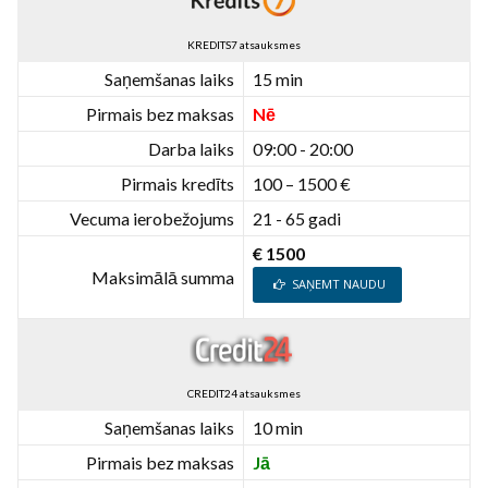
KREDITS7 atsauksmes
Saņemšanas laiks
15 min
Pirmais bez maksas
Nē
Darba laiks
09:00 - 20:00
Pirmais kredīts
100 – 1500 €
Vecuma ierobežojums
21 - 65 gadi
€ 1500
Maksimālā summa
SAŅEMT NAUDU
CREDIT24 atsauksmes
Saņemšanas laiks
10 min
Pirmais bez maksas
Jā