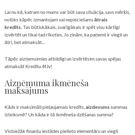
Lai nu kā, katram no mums var būt sava situācija, savs mērķis,
nolūks kāpēc izmantojam vai nepieciešams
ātrais
kredīts.
Tas būtiskākais, svarīgākais ir spēt visu kārtīgi
izvērtēt un tikai tad rīkoties. Jo zinām, ka paņemt ir viegli un
ātri, bet atmaksāt…
Tāpēc aizņemsimies atbildīgi un izvērtēsim savas spējas
atmaksāt Kredītu 4f.lv!
Aizņēmuma ikmēneša
maksājums
Kāds ir maksimāli pieļaujamais kredīts,
aizdevums
summas
izteiksmē? Un kāda ir tā ikmēneša dzēšanas summa?
Visbiežāk finanšu iestādes pielieto elementāru un viegli