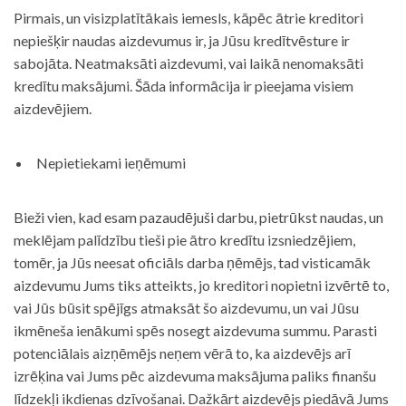
Pirmais, un visizplatītākais iemesls, kāpēc ātrie kreditori
nepiešķir naudas aizdevumus ir, ja Jūsu kredītvēsture ir
sabojāta. Neatmaksāti aizdevumi, vai laikā nenomaksāti
kredītu maksājumi. Šāda informācija ir pieejama visiem
aizdevējiem.
Nepietiekami ieņēmumi
Bieži vien, kad esam pazaudējuši darbu, pietrūkst naudas, un
meklējam palīdzību tieši pie ātro kredītu izsniedzējiem,
tomēr, ja Jūs neesat oficiāls darba ņēmējs, tad visticamāk
aizdevumu Jums tiks atteikts, jo kreditori nopietni izvērtē to,
vai Jūs būsit spējīgs atmaksāt šo aizdevumu, un vai Jūsu
ikmēneša ienākumi spēs nosegt aizdevuma summu. Parasti
potenciālais aizņēmējs neņem vērā to, ka aizdevējs arī
izrēķina vai Jums pēc aizdevuma maksājuma paliks finanšu
līdzekļi ikdienas dzīvošanai. Dažkārt aizdevējs piedāvā Jums