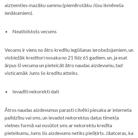
aizņemties mazāku summu (piemērotāku Jūsu ikmēneša
ienākumiem).
Neatbilstošs vecums
Vecums ir viens no ātro kredītu iegūšanas ierobežojumiem, un
visbiežāk kreditori nosaka no 21 līdz 65 gadiem, un, ja esat
ārpus šī vecuma un pieteicāt ātro naudas aizdevumu, tad
visticamāk Jums šo kredītu atteiks.
Ievadīti nekorekti dati
Ātros naudas aizdevumus parasti cilvēki piesaka ar interneta
palīdzību vai sms, un ievadot nekorektus datus tīmekļa
vietnes formā vai nosūtot sms ar nekorektu kredīta
pieteikumu, Jums šis aizdevums netiks piešķirts. Jāatceras, ka