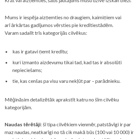
Krāt vai aizņemties, šāds jautājums mūsu dzīvē izskan bieži.
Mums ir iespēja aizņemties no draugiem, kaimiņiem vai
arī ārkārtas gadījumos vērsties pie kredītiestādēm.
Varam sadalīt trīs kategorijās cilvēkus:
kas ir gatavi ņemt kredītu;
kuri izmanto aizdevumu tikai tad, kad tas ir absolūti
nepieciešams;
tie, kas cenšas pa visu varu nekļūt par – parādnieku.
Mēģināsim detalizētāk aprakstīt katru no šīm cilvēku
kategorijām.
Naudas tērētāji
: šī tipa cilvēkiem vienmēr, patstāvīgi ir par
maz naudas, neatkarīgi no tā cik makā būs (100 vai 10 000) ir