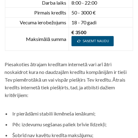
Darba laiks
8:00 - 22:00
Pirmais kredīts
50 - 3000 €
Vecuma ierobežojums
18 - 70 gadi
€ 3500
Maksimālā summa
SAŅEMT NAUDU
Piesakoties ātrajam kredītam internetā vari arī ātri
noskaidrot kura no daudzajām kredītu kompānijām ir tieši
Tev piemērotākā un vai vispār piešķirs Tev kredītu. Ātrais
kredīts internetā tiek piešķirts, tad, ja atbilsti dažiem
kritērijiem:
Ir pierādāmi stabili ikmēneša ienākumi;
Pēc izdevumu segšanas paliek brīvie līdzekļi;
Šobrīd nav kavētu kredīta maksājumu;