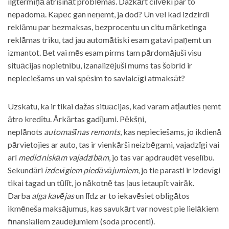
ilgtermiņā atrisināt problēmas. Dažkārt cilvēki par to
nepadomā. Kāpēc gan neņemt, ja dod? Un vēl kad izdzirdi
reklāmu par bezmaksas, bezprocentu un citu mārketinga
reklāmas triku, tad jau automātiski esam gatavi paņemt un
izmantot. Bet vai mēs esam pirms tam pārdomājuši visu
situācijas nopietnību, izanalizējuši mums tas šobrīd ir
nepieciešams un vai spēsim to savlaicīgi atmaksāt?
Uzskatu, ka ir tikai dažas situācijas, kad varam atļauties ņemt
ātro kredītu. Ārkārtas gadījumi. Pēkšņi,
neplānots
automašīnas remonts
, kas nepieciešams, jo ikdienā
pārvietojies ar auto, tas ir vienkārši neizbēgami, vajadzīgi vai
arī
medicīniskām vajadzībām
, jo tas var apdraudēt veselību.
Sekundāri
izdevīgiem piedāvājumiem
, jo tie parasti ir izdevīgi
tikai tagad un tūlīt, jo nākotnē tas ļaus ietaupīt vairāk.
Darba
alga kavējas
un līdz ar to iekavēsiet obligātos
ikmēneša maksājumus, kas savukārt var novest pie lielākiem
finansiāliem zaudējumiem (soda procenti).