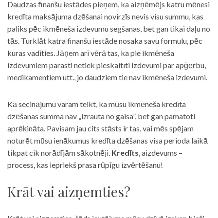
Daudzas finanšu iestādes pieņem, ka aizņēmējs katru mēnesi
kredīta maksājuma dzēšanai novirzīs nevis visu summu, kas
paliks pēc ikmēneša izdevumu segšanas, bet gan tikai daļu no
tās. Turklāt katra finanšu iestāde nosaka savu formulu, pēc
kuras vadīties. Jāņem arī vērā tas, ka pie ikmēneša
izdevumiem parasti netiek pieskaitīti izdevumi par apģērbu,
medikamentiem utt., jo daudziem tie nav ikmēneša izdevumi.
Kā secinājumu varam teikt, ka mūsu ikmēneša kredīta
dzēšanas summa nav „izrauta no gaisa”, bet gan pamatoti
aprēķināta. Pavisam jau cits stāsts ir tas, vai mēs spējam
noturēt mūsu ienākumus kredīta dzēšanas visa perioda laikā
tikpat cik norādījām sākotnēji.
Kredīts
, aizdevums –
process, kas iepriekš prasa rūpīgu izvērtēšanu!
Krāt vai aizņemties?