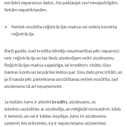
norādot nepareizus datus, Jūs pakļaujat sevi nevajadzīgām,
liekām nepatikšanām.
Netiek nosūtīta reģistrācijas maksa vai veikta korekta
reģistrācija
Bieži gadās, kad kredīta ņēmējs neuzmanības pēc nepareizi
veic reģistrāciju un tas liedz aizdevējam veikt aizdevumu.
Reģistrācijas maksa vajadzīga, lai kreditors zinātu Jūsu
bankas kontu un lai pārliecinātos par Jūsu datu precizitāti, un
ja šī nauda pēc pieteikuma aizsūtīšanas netiek nosūtīta, tad
aizdevumu tā arī nesaņemsiet.
Ja tiešām Jums ir atteikt
kredīts
, aizdevums, es
ieteiktu sazināties ar aizdevēju, un mēģināt noskaidrot, kāds
ir iemesls, un vai ir kādas iespējas Jums šo aizdevumu
saņemt! Atcerēsimies, ka ir nepieciešams aizņemties