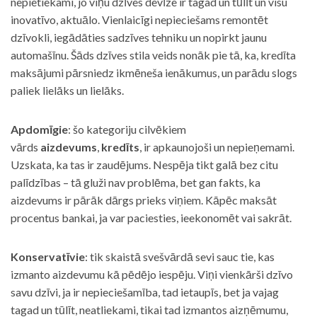
nepietiekami, jo viņu dzīves devīze ir tagad un tūlīt un visu
inovatīvo, aktuālo. Vienlaicīgi nepieciešams remontēt
dzīvokli, iegādāties sadzīves tehniku un nopirkt jaunu
automašīnu. Šāds dzīves stila veids nonāk pie tā, ka, kredīta
maksājumi pārsniedz ikmēneša ienākumus, un parādu slogs
paliek lielāks un lielāks.
Apdomīgie
: šo kategoriju cilvēkiem
vārds
aizdevums
,
kredīts
, ir apkaunojoši un nepieņemami.
Uzskata, ka tas ir zaudējums. Nespēja tikt galā bez citu
palīdzības – tā gluži nav problēma, bet gan fakts, ka
aizdevums ir pārāk dārgs prieks viņiem. Kāpēc maksāt
procentus bankai, ja var paciesties, ieekonomēt vai sakrāt.
Konservatīvie
: tik skaistā svešvārdā sevi sauc tie, kas
izmanto aizdevumu kā pēdējo iespēju. Viņi vienkārši dzīvo
savu dzīvi, ja ir nepieciešamība, tad ietaupīs, bet ja vajag
tagad un tūlīt, neatliekami, tikai tad izmantos aizņēmumu,