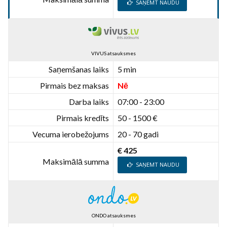
SAŅEMT NAUDU
VIVUS atsauksmes
Saņemšanas laiks
5 min
Pirmais bez maksas
Nē
Darba laiks
07:00 - 23:00
Pirmais kredīts
50 - 1500 €
Vecuma ierobežojums
20 - 70 gadi
€ 425
Maksimālā summa
SAŅEMT NAUDU
ONDO atsauksmes