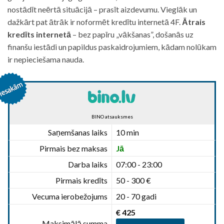
nostādīt neērtā situācijā – prasīt aizdevumu. Vieglāk un
dažkārt pat ātrāk ir noformēt kredītu internetā 4F.
Ātrais
kredīts internetā
– bez papīru „vākšanas”, došanās uz
finanšu iestādi un papildus paskaidrojumiem, kādam nolūkam
ir nepieciešama nauda.
BINO atsauksmes
Saņemšanas laiks
10 min
Pirmais bez maksas
Jā
Darba laiks
07:00 - 23:00
Pirmais kredīts
50 - 300 €
Vecuma ierobežojums
20 - 70 gadi
€ 425
Maksimālā summa