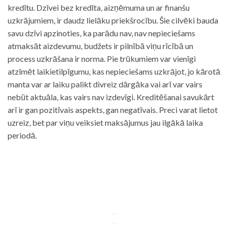
kredītu. Dzīvei bez kredīta, aizņēmuma un ar finanšu
uzkrājumiem, ir daudz lielāku priekšrocību. Šie cilvēki bauda
savu dzīvi apzinoties, ka parādu nav, nav nepieciešams
atmaksāt aizdevumu, budžets ir pilnībā viņu rīcībā un
process uzkrāšana ir norma. Pie trūkumiem var vienīgi
atzīmēt laikietilpīgumu, kas nepieciešams uzkrājot, jo kārotā
manta var ar laiku palikt divreiz dārgāka vai arī var vairs
nebūt aktuāla, kas vairs nav izdevīgi. Kreditēšanai savukārt
arī ir gan pozitīvais aspekts, gan negatīvais. Preci varat lietot
uzreiz, bet par viņu veiksiet maksājumus jau ilgākā laika
periodā.