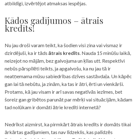
atbildīgi, izvērtējot atmaksas iespējas.
Kādos gadījumos – ātrais
kredīts!
Nu jau droši varam teikt, ka šodien visi zina vai vismaz ir
dzirdējuši, ka ir tāds
ātrais kredīts
. Nauda 15 minūšu laikā,
neizejot no mājām, bez galvojuma un ķīlas utt. Respektīvi
nebūs pārspīlēti teikts, ja apgalvošu, ka nu jau tā ir
neatņemama mūsu sabiedrības dzīves sastāvdaļa. Un kāpēc
gan lai tā nebūtu, ja zinām, ka tas ir ātri, ērti un vienkārši.
Protams, kā jau visam ir arī savas negatīvās iezīmes, bet
šoreiz gan gribētos parunāt par mērķi vai situācijām, kādam
tad nolūkam ir domāti ātrie kredīti internetā?
Nedrīkst aizmirst, ka pirmkārt ātrais kredīts ir domāts tikai
ārkārtas gadījumiem, tas nav līdzeklis, kas palīdzēs