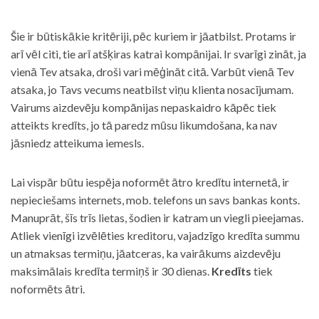
Šie ir būtiskākie kritēriji, pēc kuriem ir jāatbilst. Protams ir
arī vēl citi, tie arī atšķiras katrai kompānijai. Ir svarīgi zināt, ja
vienā Tev atsaka, droši vari mēģināt citā. Varbūt vienā Tev
atsaka, jo Tavs vecums neatbilst viņu klienta nosacījumam.
Vairums aizdevēju kompānijas nepaskaidro kāpēc tiek
atteikts kredīts, jo tā paredz mūsu likumdošana, ka nav
jāsniedz atteikuma iemesls.
Lai vispār būtu iespēja noformēt ātro kredītu internetā, ir
nepieciešams internets, mob. telefons un savs bankas konts.
Manuprāt, šīs trīs lietas, šodien ir katram un viegli pieejamas.
Atliek vienīgi izvēlēties kreditoru, vajadzīgo kredīta summu
un atmaksas termiņu, jāatceras, ka vairākums aizdevēju
maksimālais kredīta termiņš ir 30 dienas.
Kredīts
tiek
noformēts ātri.