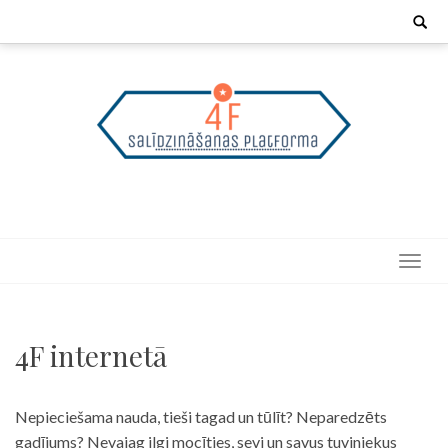
Skip
Search
for:
to
content
4F internetā
Nepieciešama nauda, tieši tagad un tūlīt? Neparedzēts
gadījums? Nevajag ilgi mocīties, sevi un savus tuviniekus