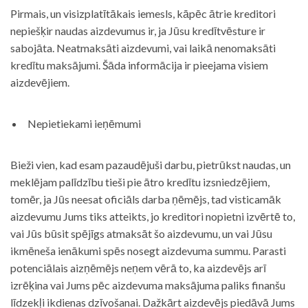
Pirmais, un visizplatītākais iemesls, kāpēc ātrie kreditori
nepiešķir naudas aizdevumus ir, ja Jūsu kredītvēsture ir
sabojāta. Neatmaksāti aizdevumi, vai laikā nenomaksāti
kredītu maksājumi. Šāda informācija ir pieejama visiem
aizdevējiem.
Nepietiekami ieņēmumi
Bieži vien, kad esam pazaudējuši darbu, pietrūkst naudas, un
meklējam palīdzību tieši pie ātro kredītu izsniedzējiem,
tomēr, ja Jūs neesat oficiāls darba ņēmējs, tad visticamāk
aizdevumu Jums tiks atteikts, jo kreditori nopietni izvērtē to,
vai Jūs būsit spējīgs atmaksāt šo aizdevumu, un vai Jūsu
ikmēneša ienākumi spēs nosegt aizdevuma summu. Parasti
potenciālais aizņēmējs neņem vērā to, ka aizdevējs arī
izrēķina vai Jums pēc aizdevuma maksājuma paliks finanšu
līdzekļi ikdienas dzīvošanai. Dažkārt aizdevējs piedāvā Jums