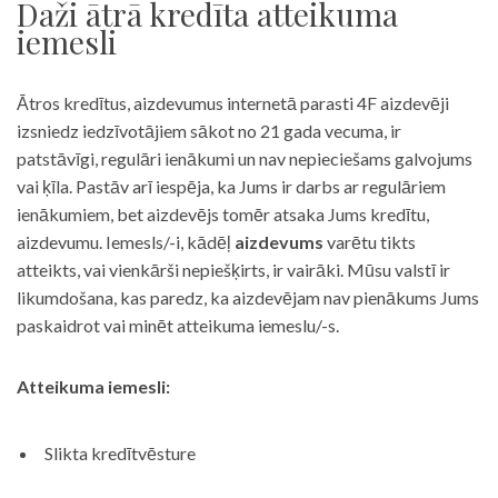
Daži ātrā kredīta atteikuma
iemesli
Ātros kredītus, aizdevumus internetā parasti 4F aizdevēji
izsniedz iedzīvotājiem sākot no 21 gada vecuma, ir
patstāvīgi, regulāri ienākumi un nav nepieciešams galvojums
vai ķīla. Pastāv arī iespēja, ka Jums ir darbs ar regulāriem
ienākumiem, bet aizdevējs tomēr atsaka Jums kredītu,
aizdevumu. Iemesls/-i, kādēļ
aizdevums
varētu tikts
atteikts, vai vienkārši nepiešķirts, ir vairāki. Mūsu valstī ir
likumdošana, kas paredz, ka aizdevējam nav pienākums Jums
paskaidrot vai minēt atteikuma iemeslu/-s.
Atteikuma iemesli:
Slikta kredītvēsture