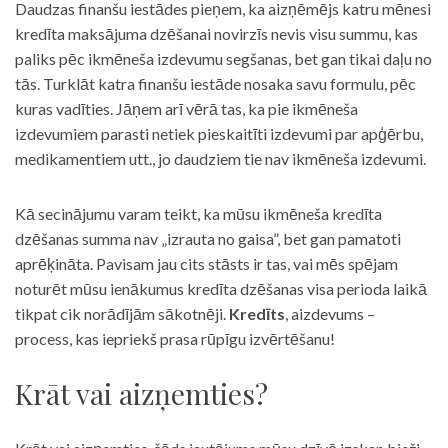
Daudzas finanšu iestādes pieņem, ka aizņēmējs katru mēnesi
kredīta maksājuma dzēšanai novirzīs nevis visu summu, kas
paliks pēc ikmēneša izdevumu segšanas, bet gan tikai daļu no
tās. Turklāt katra finanšu iestāde nosaka savu formulu, pēc
kuras vadīties. Jāņem arī vērā tas, ka pie ikmēneša
izdevumiem parasti netiek pieskaitīti izdevumi par apģērbu,
medikamentiem utt., jo daudziem tie nav ikmēneša izdevumi.
Kā secinājumu varam teikt, ka mūsu ikmēneša kredīta
dzēšanas summa nav „izrauta no gaisa”, bet gan pamatoti
aprēķināta. Pavisam jau cits stāsts ir tas, vai mēs spējam
noturēt mūsu ienākumus kredīta dzēšanas visa perioda laikā
tikpat cik norādījām sākotnēji.
Kredīts
, aizdevums –
process, kas iepriekš prasa rūpīgu izvērtēšanu!
Krāt vai aizņemties?