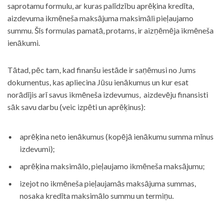
saprotamu formulu, ar kuras palīdzību aprēķina kredīta,
aizdevuma ikmēneša maksājuma maksimāli pieļaujamo
summu. Šīs formulas pamatā, protams, ir aizņēmēja ikmēneša
ienākumi.
Tātad, pēc tam, kad finanšu iestāde ir saņēmusi no Jums
dokumentus, kas apliecina Jūsu ienākumus un kur esat
norādījis arī savus ikmēneša izdevumus, aizdevēju finansisti
sāk savu darbu (veic izpēti un aprēķinus):
aprēķina neto ienākumus (kopējā ienākumu summa mīnus
izdevumi);
aprēķina maksimālo, pieļaujamo ikmēneša maksājumu;
izejot no ikmēneša pieļaujamās maksājuma summas,
nosaka kredīta maksimālo summu un termiņu.