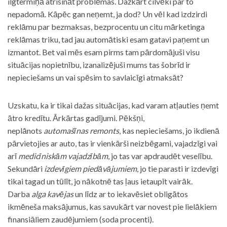
ilgtermiņā atrisināt problēmas. Dažkārt cilvēki par to
nepadomā. Kāpēc gan neņemt, ja dod? Un vēl kad izdzirdi
reklāmu par bezmaksas, bezprocentu un citu mārketinga
reklāmas triku, tad jau automātiski esam gatavi paņemt un
izmantot. Bet vai mēs esam pirms tam pārdomājuši visu
situācijas nopietnību, izanalizējuši mums tas šobrīd ir
nepieciešams un vai spēsim to savlaicīgi atmaksāt?
Uzskatu, ka ir tikai dažas situācijas, kad varam atļauties ņemt
ātro kredītu. Ārkārtas gadījumi. Pēkšņi,
neplānots
automašīnas remonts
, kas nepieciešams, jo ikdienā
pārvietojies ar auto, tas ir vienkārši neizbēgami, vajadzīgi vai
arī
medicīniskām vajadzībām
, jo tas var apdraudēt veselību.
Sekundāri
izdevīgiem piedāvājumiem
, jo tie parasti ir izdevīgi
tikai tagad un tūlīt, jo nākotnē tas ļaus ietaupīt vairāk.
Darba
alga kavējas
un līdz ar to iekavēsiet obligātos
ikmēneša maksājumus, kas savukārt var novest pie lielākiem
finansiāliem zaudējumiem (soda procenti).