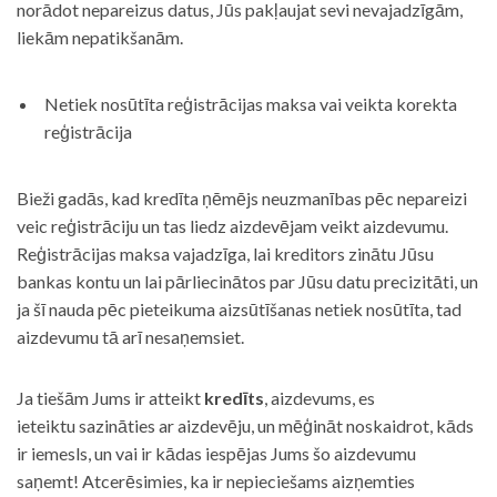
norādot nepareizus datus, Jūs pakļaujat sevi nevajadzīgām,
liekām nepatikšanām.
Netiek nosūtīta reģistrācijas maksa vai veikta korekta
reģistrācija
Bieži gadās, kad kredīta ņēmējs neuzmanības pēc nepareizi
veic reģistrāciju un tas liedz aizdevējam veikt aizdevumu.
Reģistrācijas maksa vajadzīga, lai kreditors zinātu Jūsu
bankas kontu un lai pārliecinātos par Jūsu datu precizitāti, un
ja šī nauda pēc pieteikuma aizsūtīšanas netiek nosūtīta, tad
aizdevumu tā arī nesaņemsiet.
Ja tiešām Jums ir atteikt
kredīts
, aizdevums, es
ieteiktu sazināties ar aizdevēju, un mēģināt noskaidrot, kāds
ir iemesls, un vai ir kādas iespējas Jums šo aizdevumu
saņemt! Atcerēsimies, ka ir nepieciešams aizņemties