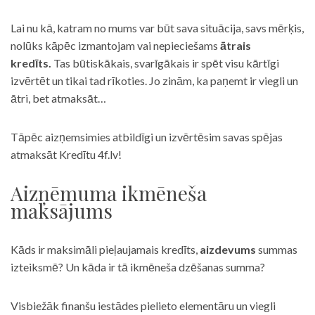
Lai nu kā, katram no mums var būt sava situācija, savs mērķis,
nolūks kāpēc izmantojam vai nepieciešams
ātrais
kredīts.
Tas būtiskākais, svarīgākais ir spēt visu kārtīgi
izvērtēt un tikai tad rīkoties. Jo zinām, ka paņemt ir viegli un
ātri, bet atmaksāt…
Tāpēc aizņemsimies atbildīgi un izvērtēsim savas spējas
atmaksāt Kredītu 4f.lv!
Aizņēmuma ikmēneša
maksājums
Kāds ir maksimāli pieļaujamais kredīts,
aizdevums
summas
izteiksmē? Un kāda ir tā ikmēneša dzēšanas summa?
Visbiežāk finanšu iestādes pielieto elementāru un viegli