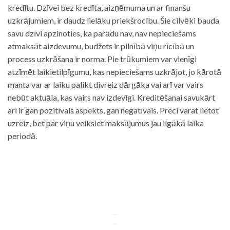
kredītu. Dzīvei bez kredīta, aizņēmuma un ar finanšu
uzkrājumiem, ir daudz lielāku priekšrocību. Šie cilvēki bauda
savu dzīvi apzinoties, ka parādu nav, nav nepieciešams
atmaksāt aizdevumu, budžets ir pilnībā viņu rīcībā un
process uzkrāšana ir norma. Pie trūkumiem var vienīgi
atzīmēt laikietilpīgumu, kas nepieciešams uzkrājot, jo kārotā
manta var ar laiku palikt divreiz dārgāka vai arī var vairs
nebūt aktuāla, kas vairs nav izdevīgi. Kreditēšanai savukārt
arī ir gan pozitīvais aspekts, gan negatīvais. Preci varat lietot
uzreiz, bet par viņu veiksiet maksājumus jau ilgākā laika
periodā.