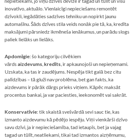
nepietiekami, jo viņu dzīves devīze ir tagad un tūlīt un visu
inovatīvo, aktuālo. Vienlaicīgi nepieciešams remontēt
dzīvokli, iegādāties sadzīves tehniku un nopirkt jaunu
automašīnu. Šāds dzīves stila veids nonāk pie tā, ka, kredīta
maksājumi pārsniedz ikmēneša ienākumus, un parādu slogs
paliek lielāks un lielāks.
Apdomīgie
: šo kategoriju cilvēkiem
vārds
aizdevums
,
kredīts
, ir apkaunojoši un nepieņemami.
Uzskata, ka tas ir zaudējums. Nespēja tikt galā bez citu
palīdzības – tā gluži nav problēma, bet gan fakts, ka
aizdevums ir pārāk dārgs prieks viņiem. Kāpēc maksāt
procentus bankai, ja var paciesties, ieekonomēt vai sakrāt.
Konservatīvie
: tik skaistā svešvārdā sevi sauc tie, kas
izmanto aizdevumu kā pēdējo iespēju. Viņi vienkārši dzīvo
savu dzīvi, ja ir nepieciešamība, tad ietaupīs, bet ja vajag
tagad un tūlīt, neatliekami, tikai tad izmantos aizņēmumu,