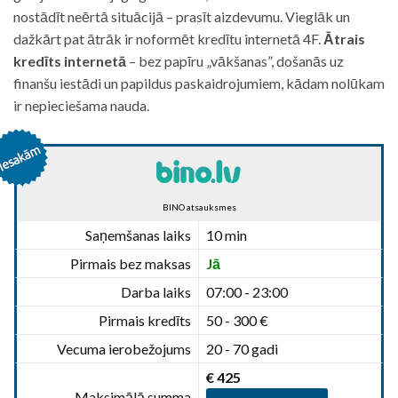
nostādīt neērtā situācijā – prasīt aizdevumu. Vieglāk un
dažkārt pat ātrāk ir noformēt kredītu internetā 4F.
Ātrais
kredīts internetā
– bez papīru „vākšanas”, došanās uz
finanšu iestādi un papildus paskaidrojumiem, kādam nolūkam
ir nepieciešama nauda.
BINO atsauksmes
Saņemšanas laiks
10 min
Pirmais bez maksas
Jā
Darba laiks
07:00 - 23:00
Pirmais kredīts
50 - 300 €
Vecuma ierobežojums
20 - 70 gadi
€ 425
Maksimālā summa