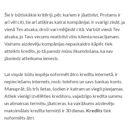
Šie ir būtiskākie kritēriji, pēc kuriem ir jāatbilst. Protams ir
arī vēl citi, tie arī atšķiras katrai kompānijai. Ir svarīgi zināt, ja
vienā Tev atsaka, droši vari mēģināt citā. Varbūt vienā Tev
atsaka, jo Tavs vecums neatbilst viņu klienta nosacījumam.
Vairums aizdevēju kompānijas nepaskaidro kāpēc tiek
atteikts kredīts, jo tā paredz mūsu likumdošana, ka nav
jāsniedz atteikuma iemesls.
Lai vispār būtu iespēja noformēt ātro kredītu internetā, ir
nepieciešams internets, mob. telefons un savs bankas konts.
Manuprāt, šīs trīs lietas, šodien ir katram un viegli pieejamas.
Atliek vienīgi izvēlēties kreditoru, vajadzīgo kredīta summu
un atmaksas termiņu, jāatceras, ka vairākums aizdevēju
maksimālais kredīta termiņš ir 30 dienas.
Kredīts
tiek
noformēts ātri.