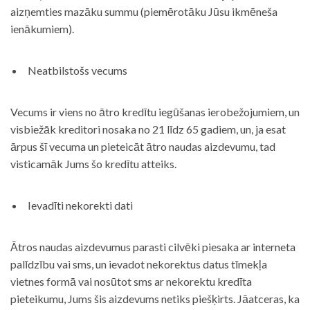
aizņemties mazāku summu (piemērotāku Jūsu ikmēneša
ienākumiem).
Neatbilstošs vecums
Vecums ir viens no ātro kredītu iegūšanas ierobežojumiem, un
visbiežāk kreditori nosaka no 21 līdz 65 gadiem, un, ja esat
ārpus šī vecuma un pieteicāt ātro naudas aizdevumu, tad
visticamāk Jums šo kredītu atteiks.
Ievadīti nekorekti dati
Ātros naudas aizdevumus parasti cilvēki piesaka ar interneta
palīdzību vai sms, un ievadot nekorektus datus tīmekļa
vietnes formā vai nosūtot sms ar nekorektu kredīta
pieteikumu, Jums šis aizdevums netiks piešķirts. Jāatceras, ka