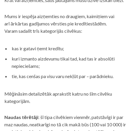
Krāt vai aizņemties, šāds jautājums mūsu dzīvē izskan bieži.
Mums ir iespēja aizņemties no draugiem, kaimiņiem vai
arī ārkārtas gadījumos vērsties pie kredītiestādēm.
Varam sadalīt trīs kategorijās cilvēkus:
kas ir gatavi ņemt kredītu;
kuri izmanto aizdevumu tikai tad, kad tas ir absolūti
nepieciešams;
tie, kas cenšas pa visu varu nekļūt par – parādnieku.
Mēģināsim detalizētāk aprakstīt katru no šīm cilvēku
kategorijām.
Naudas tērētāji
: šī tipa cilvēkiem vienmēr, patstāvīgi ir par
maz naudas, neatkarīgi no tā cik makā būs (100 vai 10 000) ir