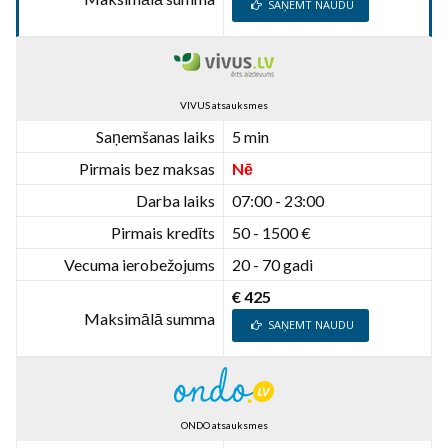
SAŅEMT NAUDU
VIVUS atsauksmes
Saņemšanas laiks
5 min
Pirmais bez maksas
Nē
Darba laiks
07:00 - 23:00
Pirmais kredīts
50 - 1500 €
Vecuma ierobežojums
20 - 70 gadi
€ 425
Maksimālā summa
SAŅEMT NAUDU
ONDO atsauksmes