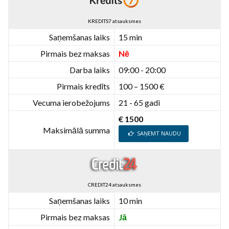
KREDITS7 atsauksmes
Saņemšanas laiks
15 min
Pirmais bez maksas
Nē
Darba laiks
09:00 - 20:00
Pirmais kredīts
100 – 1500 €
Vecuma ierobežojums
21 - 65 gadi
€ 1500
Maksimālā summa
SAŅEMT NAUDU
CREDIT24 atsauksmes
Saņemšanas laiks
10 min
Pirmais bez maksas
Jā