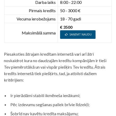
Darba laiks
8:00 - 22:00
Pirmais kredīts
50 - 3000 €
Vecuma ierobežojums
18 - 70 gadi
€ 3500
Maksimālā summa
SAŅEMT NAUDU
Piesakoties ātrajam kredītam internetā vari arī ātri
noskaidrot kura no daudzajām kredītu kompānijām ir tieši
Tev piemērotākā un vai vispār piešķirs Tev kredītu. Ātrais
kredīts internetā tiek piešķirts, tad, ja atbilsti dažiem
kritērijiem:
Ir pierādāmi stabili ikmēneša ienākumi;
Pēc izdevumu segšanas paliek brīvie līdzekļi;
Šobrīd nav kavētu kredīta maksājumu;