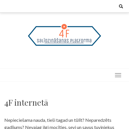
Skip
Search
for:
to
content
4F internetā
Nepieciešama nauda, tieši tagad un tūlīt? Neparedzēts
gadījums? Nevajag ilgi mocīties, sevi un savus tuviniekus