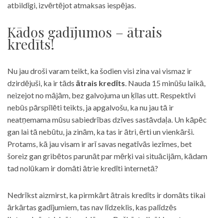
atbildīgi, izvērtējot atmaksas iespējas.
Kādos gadījumos – ātrais
kredīts!
Nu jau droši varam teikt, ka šodien visi zina vai vismaz ir
dzirdējuši, ka ir tāds
ātrais kredīts
. Nauda 15 minūšu laikā,
neizejot no mājām, bez galvojuma un ķīlas utt. Respektīvi
nebūs pārspīlēti teikts, ja apgalvošu, ka nu jau tā ir
neatņemama mūsu sabiedrības dzīves sastāvdaļa. Un kāpēc
gan lai tā nebūtu, ja zinām, ka tas ir ātri, ērti un vienkārši.
Protams, kā jau visam ir arī savas negatīvās iezīmes, bet
šoreiz gan gribētos parunāt par mērķi vai situācijām, kādam
tad nolūkam ir domāti ātrie kredīti internetā?
Nedrīkst aizmirst, ka pirmkārt ātrais kredīts ir domāts tikai
ārkārtas gadījumiem, tas nav līdzeklis, kas palīdzēs