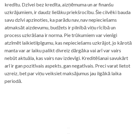
kredītu. Dzīvei bez kredīta, aizņēmuma un ar finanšu
uzkrājumiem, ir daudz lielāku priekšrocību. Šie cilvēki bauda
savu dzīvi apzinoties, ka parādu nav, nav nepieciešams
atmaksāt aizdevumu, budžets ir pilnībā viņu rīcībā un
process uzkrāšana ir norma. Pie trūkumiem var vienīgi
atzīmēt laikietilpīgumu, kas nepieciešams uzkrājot, jo kārotā
manta var ar laiku palikt divreiz dārgāka vai arī var vairs
nebūt aktuāla, kas vairs nav izdevīgi. Kreditēšanai savukārt
arī ir gan pozitīvais aspekts, gan negatīvais. Preci varat lietot
uzreiz, bet par viņu veiksiet maksājumus jau ilgākā laika
periodā.