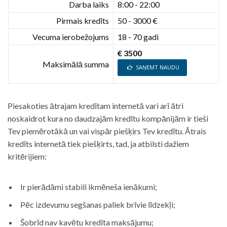
Darba laiks
8:00 - 22:00
Pirmais kredīts
50 - 3000 €
Vecuma ierobežojums
18 - 70 gadi
€ 3500
Maksimālā summa
SAŅEMT NAUDU
Piesakoties ātrajam kredītam internetā vari arī ātri
noskaidrot kura no daudzajām kredītu kompānijām ir tieši
Tev piemērotākā un vai vispār piešķirs Tev kredītu. Ātrais
kredīts internetā tiek piešķirts, tad, ja atbilsti dažiem
kritērijiem:
Ir pierādāmi stabili ikmēneša ienākumi;
Pēc izdevumu segšanas paliek brīvie līdzekļi;
Šobrīd nav kavētu kredīta maksājumu;