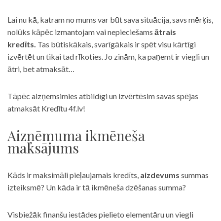
Lai nu kā, katram no mums var būt sava situācija, savs mērķis,
nolūks kāpēc izmantojam vai nepieciešams
ātrais
kredīts.
Tas būtiskākais, svarīgākais ir spēt visu kārtīgi
izvērtēt un tikai tad rīkoties. Jo zinām, ka paņemt ir viegli un
ātri, bet atmaksāt…
Tāpēc aizņemsimies atbildīgi un izvērtēsim savas spējas
atmaksāt Kredītu 4f.lv!
Aizņēmuma ikmēneša
maksājums
Kāds ir maksimāli pieļaujamais kredīts,
aizdevums
summas
izteiksmē? Un kāda ir tā ikmēneša dzēšanas summa?
Visbiežāk finanšu iestādes pielieto elementāru un viegli