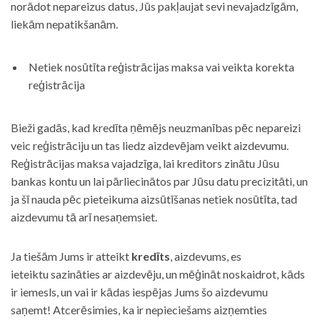
norādot nepareizus datus, Jūs pakļaujat sevi nevajadzīgām,
liekām nepatikšanām.
Netiek nosūtīta reģistrācijas maksa vai veikta korekta
reģistrācija
Bieži gadās, kad kredīta ņēmējs neuzmanības pēc nepareizi
veic reģistrāciju un tas liedz aizdevējam veikt aizdevumu.
Reģistrācijas maksa vajadzīga, lai kreditors zinātu Jūsu
bankas kontu un lai pārliecinātos par Jūsu datu precizitāti, un
ja šī nauda pēc pieteikuma aizsūtīšanas netiek nosūtīta, tad
aizdevumu tā arī nesaņemsiet.
Ja tiešām Jums ir atteikt
kredīts
, aizdevums, es
ieteiktu sazināties ar aizdevēju, un mēģināt noskaidrot, kāds
ir iemesls, un vai ir kādas iespējas Jums šo aizdevumu
saņemt! Atcerēsimies, ka ir nepieciešams aizņemties