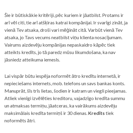
Šie ir būtiskākie kritēriji, pēc kuriem ir jāatbilst. Protams ir
arī vēl citi, tie arī atšķiras katrai kompānijai. Ir svarīgi zināt, ja
vienā Tev atsaka, droši vari mēģināt citā. Varbūt vienā Tev
atsaka, jo Tavs vecums neatbilst viņu klienta nosacījumam.
Vairums aizdevēju kompānijas nepaskaidro kāpēc tiek
atteikts kredīts, jo tā paredz mūsu likumdošana, ka nav
jāsniedz atteikuma iemesls.
Lai vispār būtu iespēja noformēt ātro kredītu internetā, ir
nepieciešams internets, mob. telefons un savs bankas konts.
Manuprāt, šīs trīs lietas, šodien ir katram un viegli pieejamas.
Atliek vienīgi izvēlēties kreditoru, vajadzīgo kredīta summu
un atmaksas termiņu, jāatceras, ka vairākums aizdevēju
maksimālais kredīta termiņš ir 30 dienas.
Kredīts
tiek
noformēts ātri.