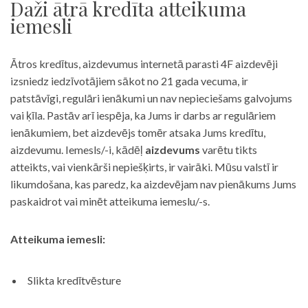
Daži ātrā kredīta atteikuma
iemesli
Ātros kredītus, aizdevumus internetā parasti 4F aizdevēji
izsniedz iedzīvotājiem sākot no 21 gada vecuma, ir
patstāvīgi, regulāri ienākumi un nav nepieciešams galvojums
vai ķīla. Pastāv arī iespēja, ka Jums ir darbs ar regulāriem
ienākumiem, bet aizdevējs tomēr atsaka Jums kredītu,
aizdevumu. Iemesls/-i, kādēļ
aizdevums
varētu tikts
atteikts, vai vienkārši nepiešķirts, ir vairāki. Mūsu valstī ir
likumdošana, kas paredz, ka aizdevējam nav pienākums Jums
paskaidrot vai minēt atteikuma iemeslu/-s.
Atteikuma iemesli:
Slikta kredītvēsture