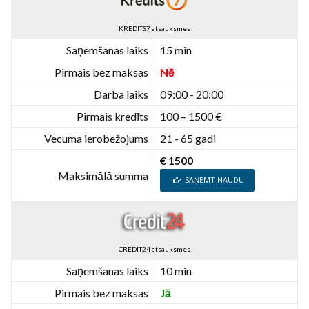
KREDITS7 atsauksmes
Saņemšanas laiks
15 min
Pirmais bez maksas
Nē
Darba laiks
09:00 - 20:00
Pirmais kredīts
100 – 1500 €
Vecuma ierobežojums
21 - 65 gadi
€ 1500
Maksimālā summa
SAŅEMT NAUDU
CREDIT24 atsauksmes
Saņemšanas laiks
10 min
Pirmais bez maksas
Jā