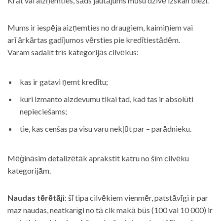
Krāt vai aizņemties, šāds jautājums mūsu dzīvē izskan bieži.
Mums ir iespēja aizņemties no draugiem, kaimiņiem vai
arī ārkārtas gadījumos vērsties pie kredītiestādēm.
Varam sadalīt trīs kategorijās cilvēkus:
kas ir gatavi ņemt kredītu;
kuri izmanto aizdevumu tikai tad, kad tas ir absolūti
nepieciešams;
tie, kas cenšas pa visu varu nekļūt par – parādnieku.
Mēģināsim detalizētāk aprakstīt katru no šīm cilvēku
kategorijām.
Naudas tērētāji
: šī tipa cilvēkiem vienmēr, patstāvīgi ir par
maz naudas, neatkarīgi no tā cik makā būs (100 vai 10 000) ir