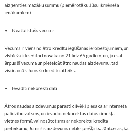
aizņemties mazāku summu (piemērotāku Jūsu ikmēneša
ienākumiem).
Neatbilstošs vecums
Vecums ir viens no ātro kredītu iegūšanas ierobežojumiem, un
visbiežāk kreditori nosaka no 21 līdz 65 gadiem, un, ja esat
ārpus šī vecuma un pieteicāt ātro naudas aizdevumu, tad
visticamāk Jums šo kredītu atteiks.
Ievadīti nekorekti dati
Ātros naudas aizdevumus parasti cilvēki piesaka ar interneta
palīdzību vai sms, un ievadot nekorektus datus tīmekļa
vietnes formā vai nosūtot sms ar nekorektu kredīta
pieteikumu, Jums šis aizdevums netiks piešķirts. Jāatceras, ka