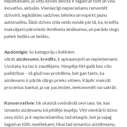
nepietiekami, jo viņu dzīves devīze ir tagad un tūlīt un visu
inovatīvo, aktuālo. Vienlaicīgi nepieciešams remontēt
dzīvokli, iegādāties sadzīves tehniku un nopirkt jaunu
automašīnu. Šāds dzīves stila veids nonāk pie tā, ka, kredīta
maksājumi pārsniedz ikmēneša ienākumus, un parādu slogs
paliek lielāks un lielāks.
Apdomīgie
: šo kategoriju cilvēkiem
vārds
aizdevums
,
kredīts
, ir apkaunojoši un nepieņemami.
Uzskata, ka tas ir zaudējums. Nespēja tikt galā bez citu
palīdzības – tā gluži nav problēma, bet gan fakts, ka
aizdevums ir pārāk dārgs prieks viņiem. Kāpēc maksāt
procentus bankai, ja var paciesties, ieekonomēt vai sakrāt.
Konservatīvie
: tik skaistā svešvārdā sevi sauc tie, kas
izmanto aizdevumu kā pēdējo iespēju. Viņi vienkārši dzīvo
savu dzīvi, ja ir nepieciešamība, tad ietaupīs, bet ja vajag
tagad un tūlīt, neatliekami, tikai tad izmantos aizņēmumu,