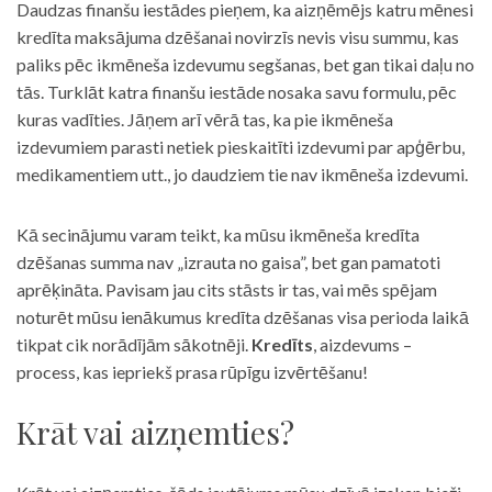
Daudzas finanšu iestādes pieņem, ka aizņēmējs katru mēnesi
kredīta maksājuma dzēšanai novirzīs nevis visu summu, kas
paliks pēc ikmēneša izdevumu segšanas, bet gan tikai daļu no
tās. Turklāt katra finanšu iestāde nosaka savu formulu, pēc
kuras vadīties. Jāņem arī vērā tas, ka pie ikmēneša
izdevumiem parasti netiek pieskaitīti izdevumi par apģērbu,
medikamentiem utt., jo daudziem tie nav ikmēneša izdevumi.
Kā secinājumu varam teikt, ka mūsu ikmēneša kredīta
dzēšanas summa nav „izrauta no gaisa”, bet gan pamatoti
aprēķināta. Pavisam jau cits stāsts ir tas, vai mēs spējam
noturēt mūsu ienākumus kredīta dzēšanas visa perioda laikā
tikpat cik norādījām sākotnēji.
Kredīts
, aizdevums –
process, kas iepriekš prasa rūpīgu izvērtēšanu!
Krāt vai aizņemties?