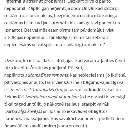
ilgtermiņā atrisināt problēmas. Dažkārt cilvēki par to
nepadomā. Kāpēc gan neņemt, ja dod? Un vēl kad izdzirdi
reklāmu par bezmaksas, bezprocentu un citu mārketinga
reklāmas triku, tad jau automātiski esam gatavi paņemt un
izmantot. Bet vai mēs esam pirms tam pārdomājuši visu
situācijas nopietnību, izanalizējuši mums tas šobrīd ir
nepieciešams un vai spēsim to savlaicīgi atmaksāt?
Uzskatu, ka ir tikai dažas situācijas, kad varam atļauties ņemt
ātro kredītu. Ārkārtas gadījumi. Pēkšņi,
neplānots
automašīnas remonts
, kas nepieciešams, jo ikdienā
pārvietojies ar auto, tas ir vienkārši neizbēgami, vajadzīgi vai
arī
medicīniskām vajadzībām
, jo tas var apdraudēt veselību.
Sekundāri
izdevīgiem piedāvājumiem
, jo tie parasti ir izdevīgi
tikai tagad un tūlīt, jo nākotnē tas ļaus ietaupīt vairāk.
Darba
alga kavējas
un līdz ar to iekavēsiet obligātos
ikmēneša maksājumus, kas savukārt var novest pie lielākiem
finansiāliem zaudējumiem (soda procenti).