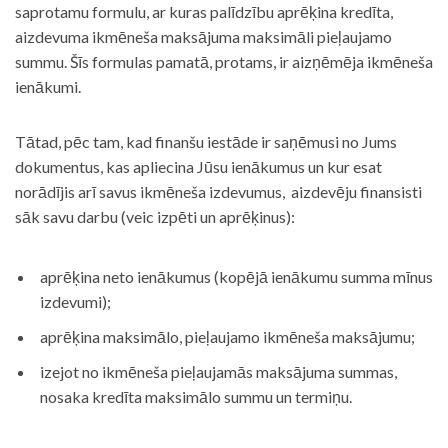
saprotamu formulu, ar kuras palīdzību aprēķina kredīta,
aizdevuma ikmēneša maksājuma maksimāli pieļaujamo
summu. Šīs formulas pamatā, protams, ir aizņēmēja ikmēneša
ienākumi.
Tātad, pēc tam, kad finanšu iestāde ir saņēmusi no Jums
dokumentus, kas apliecina Jūsu ienākumus un kur esat
norādījis arī savus ikmēneša izdevumus, aizdevēju finansisti
sāk savu darbu (veic izpēti un aprēķinus):
aprēķina neto ienākumus (kopējā ienākumu summa mīnus
izdevumi);
aprēķina maksimālo, pieļaujamo ikmēneša maksājumu;
izejot no ikmēneša pieļaujamās maksājuma summas,
nosaka kredīta maksimālo summu un termiņu.