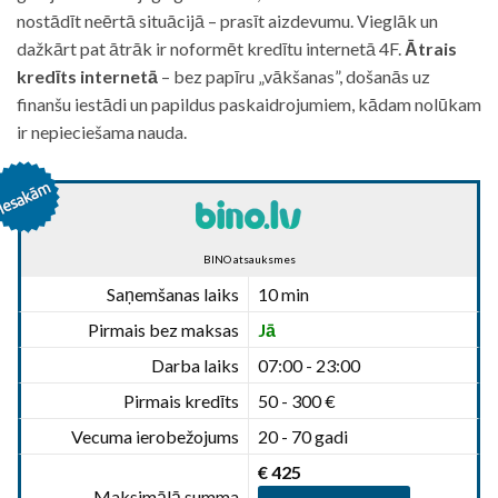
nostādīt neērtā situācijā – prasīt aizdevumu. Vieglāk un
dažkārt pat ātrāk ir noformēt kredītu internetā 4F.
Ātrais
kredīts internetā
– bez papīru „vākšanas”, došanās uz
finanšu iestādi un papildus paskaidrojumiem, kādam nolūkam
ir nepieciešama nauda.
BINO atsauksmes
Saņemšanas laiks
10 min
Pirmais bez maksas
Jā
Darba laiks
07:00 - 23:00
Pirmais kredīts
50 - 300 €
Vecuma ierobežojums
20 - 70 gadi
€ 425
Maksimālā summa