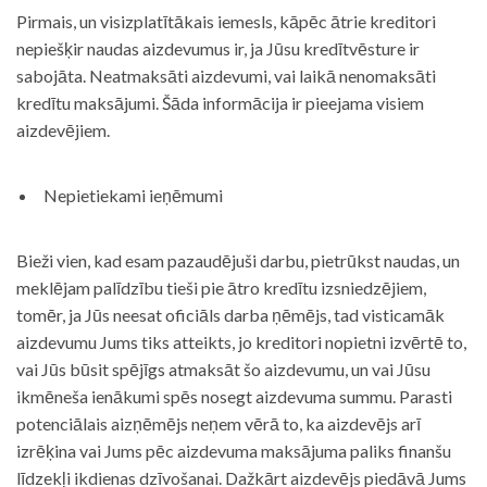
Pirmais, un visizplatītākais iemesls, kāpēc ātrie kreditori
nepiešķir naudas aizdevumus ir, ja Jūsu kredītvēsture ir
sabojāta. Neatmaksāti aizdevumi, vai laikā nenomaksāti
kredītu maksājumi. Šāda informācija ir pieejama visiem
aizdevējiem.
Nepietiekami ieņēmumi
Bieži vien, kad esam pazaudējuši darbu, pietrūkst naudas, un
meklējam palīdzību tieši pie ātro kredītu izsniedzējiem,
tomēr, ja Jūs neesat oficiāls darba ņēmējs, tad visticamāk
aizdevumu Jums tiks atteikts, jo kreditori nopietni izvērtē to,
vai Jūs būsit spējīgs atmaksāt šo aizdevumu, un vai Jūsu
ikmēneša ienākumi spēs nosegt aizdevuma summu. Parasti
potenciālais aizņēmējs neņem vērā to, ka aizdevējs arī
izrēķina vai Jums pēc aizdevuma maksājuma paliks finanšu
līdzekļi ikdienas dzīvošanai. Dažkārt aizdevējs piedāvā Jums