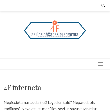
Skip
Search
for:
to
content
4F internetā
Nepieciešama nauda, tieši tagad un tūlīt? Neparedzēts
gadījums? Nevajag ilgi mocīties, sevi un savus tuviniekus