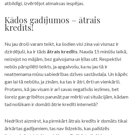
atbildīgi, izvērtējot atmaksas iespējas.
Kādos gadījumos – ātrais
kredīts!
Nu jau droši varam teikt, ka šodien visi zina vai vismaz ir
dzirdējuši, ka ir tāds
ātrais kredīts
. Nauda 15 minūšu laikā,
neizejot no mājām, bez galvojuma un ķīlas utt. Respektīvi
nebūs pārspīlēti teikts, ja apgalvošu, ka nu jau tā ir
neatņemama mūsu sabiedrības dzīves sastāvdaļa. Un kāpēc
gan lai tā nebūtu, ja zinām, ka tas ir ātri, ērti un vienkārši.
Protams, kā jau visam ir arī savas negatīvās iezīmes, bet
šoreiz gan gribētos parunāt par mērķi vai situācijām, kādam
tad nolūkam ir domāti ātrie kredīti internetā?
Nedrīkst aizmirst, ka pirmkārt ātrais kredīts ir domāts tikai
ārkārtas gadījumiem, tas nav līdzeklis, kas palīdzēs