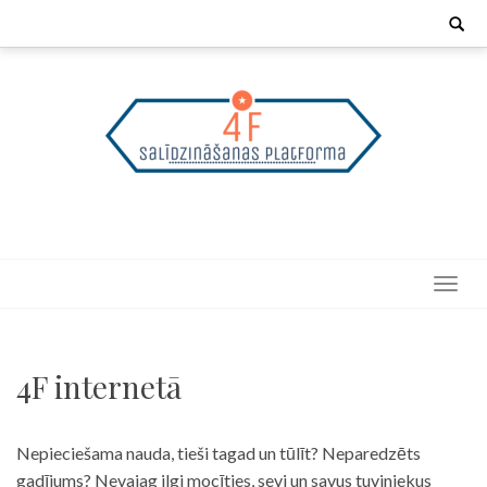
Skip
Search
for:
to
content
4F internetā
Nepieciešama nauda, tieši tagad un tūlīt? Neparedzēts
gadījums? Nevajag ilgi mocīties, sevi un savus tuviniekus