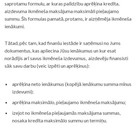
saprotamu formulu, ar kuras palīdzību aprēķina kredīta,
aizdevuma ikmēneša maksājuma maksimāli pieļaujamo
summu. Šīs formulas pamatā, protams, ir aizņēmēja ikmēneša
ienākumi.
Tātad, pēc tam, kad finanšu iestāde ir saņēmusi no Jums
dokumentus, kas apliecina Jūsu ienākumus un kur esat
norādījis arī savus ikmēneša izdevumus, aizdevēju finansisti
sāk savu darbu (veic izpēti un aprēķinus):
aprēķina neto ienākumus (kopējā ienākumu summa mīnus
izdevumi);
aprēķina maksimālo, pieļaujamo ikmēneša maksājumu;
izejot no ikmēneša pieļaujamās maksājuma summas,
nosaka kredīta maksimālo summu un termiņu.