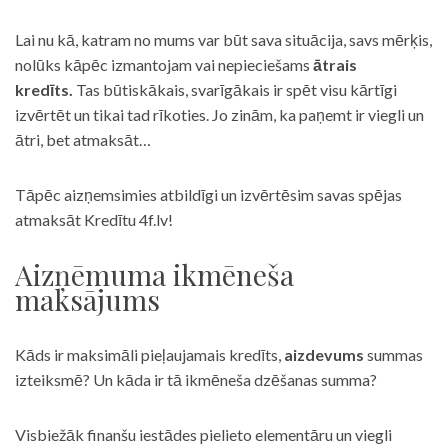
Lai nu kā, katram no mums var būt sava situācija, savs mērķis,
nolūks kāpēc izmantojam vai nepieciešams
ātrais
kredīts.
Tas būtiskākais, svarīgākais ir spēt visu kārtīgi
izvērtēt un tikai tad rīkoties. Jo zinām, ka paņemt ir viegli un
ātri, bet atmaksāt…
Tāpēc aizņemsimies atbildīgi un izvērtēsim savas spējas
atmaksāt Kredītu 4f.lv!
Aizņēmuma ikmēneša
maksājums
Kāds ir maksimāli pieļaujamais kredīts,
aizdevums
summas
izteiksmē? Un kāda ir tā ikmēneša dzēšanas summa?
Visbiežāk finanšu iestādes pielieto elementāru un viegli