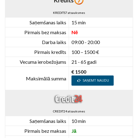
KREDITS7 atsauksmes
Saņemšanas laiks
15 min
Pirmais bez maksas
Nē
Darba laiks
09:00 - 20:00
Pirmais kredīts
100 – 1500 €
Vecuma ierobežojums
21 - 65 gadi
€ 1500
Maksimālā summa
SAŅEMT NAUDU
CREDIT24 atsauksmes
Saņemšanas laiks
10 min
Pirmais bez maksas
Jā