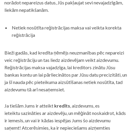
norādot nepareizus datus, Jūs pakļaujat sevi nevajadzīgām,
liekām nepatikšanām.
Netiek nosūtīta reģistrācijas maksa vai veikta korekta
reģistrācija
Bieži gadās, kad kredīta ņēmējs neuzmanības pēc nepareizi
veic reģistrāciju un tas liedz aizdevējam veikt aizdevumu.
Reģistrācijas maksa vajadzīga, lai kreditors zinātu Jūsu
bankas kontu un lai pārliecinātos par Jūsu datu precizitāti, un
ja šī nauda pēc pieteikuma aizsūtīšanas netiek nosūtīta, tad
aizdevumu tā arī nesaņemsiet.
Ja tiešām Jums ir atteikt
kredīts
, aizdevums, es
ieteiktu sazināties ar aizdevēju, un mēģināt noskaidrot, kāds
ir iemesls, un vai ir kādas iespējas Jums šo aizdevumu
saņemt! Atcerēsimies, ka ir nepieciešams aizņemties