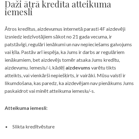
Daži ātrā kredīta atteikuma
iemesli
Ātros kredītus, aizdevumus internetā parasti 4F aizdevēji
izsniedz iedzīvotājiem sākot no 21 gada vecuma, ir
patstāvīgi, regulāri ienākumi un nav nepieciešams galvojums
vai ķīla. Pastāv arī iespēja, ka Jums ir darbs ar regulāriem
ienākumiem, bet aizdevējs tomēr atsaka Jums kredītu,
aizdevumu. Iemesls/-i, kādēļ
aizdevums
varētu tikts
atteikts, vai vienkārši nepiešķirts, ir vairāki. Mūsu valstī ir
likumdošana, kas paredz, ka aizdevējam nav pienākums Jums
paskaidrot vai minēt atteikuma iemeslu/-s.
Atteikuma iemesli:
Slikta kredītvēsture