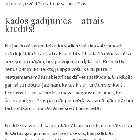
atbildīgi, izvērtējot atmaksas iespējas.
Kādos gadījumos – ātrais
kredīts!
Nu jau droši varam teikt, ka šodien visi zina vai vismaz ir
dzirdējuši, ka ir tāds
ātrais kredīts
. Nauda 15 minūšu laikā,
neizejot no mājām, bez galvojuma un ķīlas utt. Respektīvi
nebūs pārspīlēti teikts, ja apgalvošu, ka nu jau tā ir
neatņemama mūsu sabiedrības dzīves sastāvdaļa. Un kāpēc
gan lai tā nebūtu, ja zinām, ka tas ir ātri, ērti un vienkārši.
Protams, kā jau visam ir arī savas negatīvās iezīmes, bet
šoreiz gan gribētos parunāt par mērķi vai situācijām, kādam
tad nolūkam ir domāti ātrie kredīti internetā?
Nedrīkst aizmirst, ka pirmkārt ātrais kredīts ir domāts tikai
ārkārtas gadījumiem, tas nav līdzeklis, kas palīdzēs