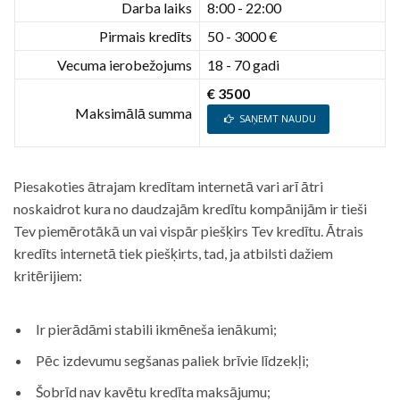
Darba laiks
8:00 - 22:00
Pirmais kredīts
50 - 3000 €
Vecuma ierobežojums
18 - 70 gadi
€ 3500
Maksimālā summa
SAŅEMT NAUDU
Piesakoties ātrajam kredītam internetā vari arī ātri
noskaidrot kura no daudzajām kredītu kompānijām ir tieši
Tev piemērotākā un vai vispār piešķirs Tev kredītu. Ātrais
kredīts internetā tiek piešķirts, tad, ja atbilsti dažiem
kritērijiem:
Ir pierādāmi stabili ikmēneša ienākumi;
Pēc izdevumu segšanas paliek brīvie līdzekļi;
Šobrīd nav kavētu kredīta maksājumu;