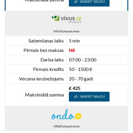
SAŅEMT NAUDU
VIVUS atsauksmes
Saņemšanas laiks
5 min
Pirmais bez maksas
Nē
Darba laiks
07:00 - 23:00
Pirmais kredīts
50 - 1500 €
Vecuma ierobežojums
20 - 70 gadi
€ 425
Maksimālā summa
SAŅEMT NAUDU
ONDO atsauksmes