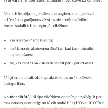
Krāt vai aizņemties, šāds jautājums mūsu dzīvē izskan bieži.
Mums ir iespēja aizņemties no draugiem, kaimiņiem vai
arī ārkārtas gadījumos vērsties pie kredītiestādēm.
Varam sadalīt trīs kategorijās cilvēkus:
kas ir gatavi ņemt kredītu;
kuri izmanto aizdevumu tikai tad, kad tas ir absolūti
nepieciešams;
tie, kas cenšas pa visu varu nekļūt par – parādnieku.
Mēģināsim detalizētāk aprakstīt katru no šīm cilvēku
kategorijām.
Naudas tērētāji
: šī tipa cilvēkiem vienmēr, patstāvīgi ir par
maz naudas, neatkarīgi no tā cik makā būs (100 vai 10 000) ir