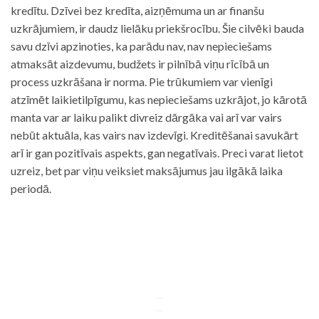
kredītu. Dzīvei bez kredīta, aizņēmuma un ar finanšu
uzkrājumiem, ir daudz lielāku priekšrocību. Šie cilvēki bauda
savu dzīvi apzinoties, ka parādu nav, nav nepieciešams
atmaksāt aizdevumu, budžets ir pilnībā viņu rīcībā un
process uzkrāšana ir norma. Pie trūkumiem var vienīgi
atzīmēt laikietilpīgumu, kas nepieciešams uzkrājot, jo kārotā
manta var ar laiku palikt divreiz dārgāka vai arī var vairs
nebūt aktuāla, kas vairs nav izdevīgi. Kreditēšanai savukārt
arī ir gan pozitīvais aspekts, gan negatīvais. Preci varat lietot
uzreiz, bet par viņu veiksiet maksājumus jau ilgākā laika
periodā.