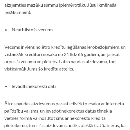
aizņemties mazāku summu (piemērotāku Jūsu ikmēneša
ienākumiem).
Neatbilstošs vecums
Vecums ir viens no ātro kredītu iegūšanas ierobežojumiem, un
visbiežāk kreditori nosaka no 21 līdz 65 gadiem, un, ja esat
ārpus šī vecuma un pieteicāt ātro naudas aizdevumu, tad
visticamāk Jums šo kredītu atteiks.
Ievadīti nekorekti dati
Ātros naudas aizdevumus parasti cilvēki piesaka ar interneta
palīdzību vai sms, un ievadot nekorektus datus tīmekļa
vietnes formā vai nosūtot sms ar nekorektu kredīta
pieteikumu, Jums šis aizdevums netiks piešķirts. Jāatceras, ka