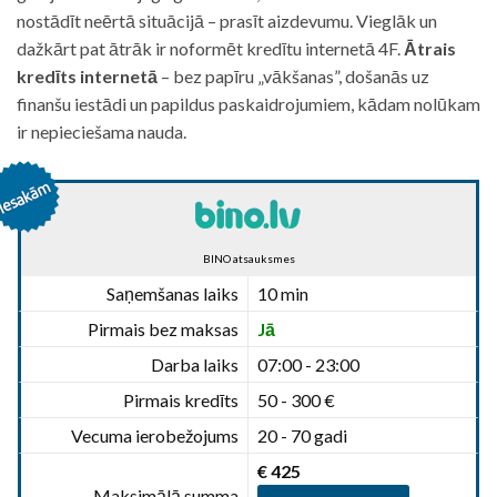
nostādīt neērtā situācijā – prasīt aizdevumu. Vieglāk un
dažkārt pat ātrāk ir noformēt kredītu internetā 4F.
Ātrais
kredīts internetā
– bez papīru „vākšanas”, došanās uz
finanšu iestādi un papildus paskaidrojumiem, kādam nolūkam
ir nepieciešama nauda.
BINO atsauksmes
Saņemšanas laiks
10 min
Pirmais bez maksas
Jā
Darba laiks
07:00 - 23:00
Pirmais kredīts
50 - 300 €
Vecuma ierobežojums
20 - 70 gadi
€ 425
Maksimālā summa