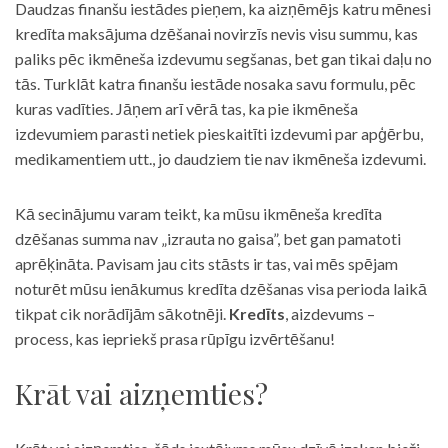
Daudzas finanšu iestādes pieņem, ka aizņēmējs katru mēnesi
kredīta maksājuma dzēšanai novirzīs nevis visu summu, kas
paliks pēc ikmēneša izdevumu segšanas, bet gan tikai daļu no
tās. Turklāt katra finanšu iestāde nosaka savu formulu, pēc
kuras vadīties. Jāņem arī vērā tas, ka pie ikmēneša
izdevumiem parasti netiek pieskaitīti izdevumi par apģērbu,
medikamentiem utt., jo daudziem tie nav ikmēneša izdevumi.
Kā secinājumu varam teikt, ka mūsu ikmēneša kredīta
dzēšanas summa nav „izrauta no gaisa”, bet gan pamatoti
aprēķināta. Pavisam jau cits stāsts ir tas, vai mēs spējam
noturēt mūsu ienākumus kredīta dzēšanas visa perioda laikā
tikpat cik norādījām sākotnēji.
Kredīts
, aizdevums –
process, kas iepriekš prasa rūpīgu izvērtēšanu!
Krāt vai aizņemties?