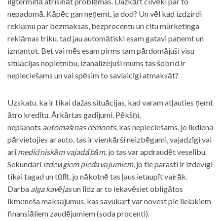
ilgtermiņā atrisināt problēmas. Dažkārt cilvēki par to
nepadomā. Kāpēc gan neņemt, ja dod? Un vēl kad izdzirdi
reklāmu par bezmaksas, bezprocentu un citu mārketinga
reklāmas triku, tad jau automātiski esam gatavi paņemt un
izmantot. Bet vai mēs esam pirms tam pārdomājuši visu
situācijas nopietnību, izanalizējuši mums tas šobrīd ir
nepieciešams un vai spēsim to savlaicīgi atmaksāt?
Uzskatu, ka ir tikai dažas situācijas, kad varam atļauties ņemt
ātro kredītu. Ārkārtas gadījumi. Pēkšņi,
neplānots
automašīnas remonts
, kas nepieciešams, jo ikdienā
pārvietojies ar auto, tas ir vienkārši neizbēgami, vajadzīgi vai
arī
medicīniskām vajadzībām
, jo tas var apdraudēt veselību.
Sekundāri
izdevīgiem piedāvājumiem
, jo tie parasti ir izdevīgi
tikai tagad un tūlīt, jo nākotnē tas ļaus ietaupīt vairāk.
Darba
alga kavējas
un līdz ar to iekavēsiet obligātos
ikmēneša maksājumus, kas savukārt var novest pie lielākiem
finansiāliem zaudējumiem (soda procenti).