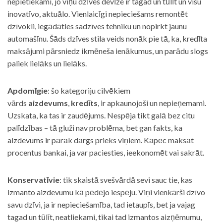
nepietiekami, jo viņu dzīves devīze ir tagad un tūlīt un visu
inovatīvo, aktuālo. Vienlaicīgi nepieciešams remontēt
dzīvokli, iegādāties sadzīves tehniku un nopirkt jaunu
automašīnu. Šāds dzīves stila veids nonāk pie tā, ka, kredīta
maksājumi pārsniedz ikmēneša ienākumus, un parādu slogs
paliek lielāks un lielāks.
Apdomīgie
: šo kategoriju cilvēkiem
vārds
aizdevums
,
kredīts
, ir apkaunojoši un nepieņemami.
Uzskata, ka tas ir zaudējums. Nespēja tikt galā bez citu
palīdzības – tā gluži nav problēma, bet gan fakts, ka
aizdevums ir pārāk dārgs prieks viņiem. Kāpēc maksāt
procentus bankai, ja var paciesties, ieekonomēt vai sakrāt.
Konservatīvie
: tik skaistā svešvārdā sevi sauc tie, kas
izmanto aizdevumu kā pēdējo iespēju. Viņi vienkārši dzīvo
savu dzīvi, ja ir nepieciešamība, tad ietaupīs, bet ja vajag
tagad un tūlīt, neatliekami, tikai tad izmantos aizņēmumu,