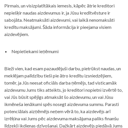
Pirmais, un visizplatītākais iemesls, kāpēc ātrie kreditori
nepiešķir naudas aizdevumus ir, ja Jūsu kredītvēsture ir
sabojāta. Neatmaksāti aizdevumi, vai laikā nenomaksāti
kredītu maksājumi. Šāda informācija ir pieejama visiem
aizdevējiem.
Nepietiekami ieņēmumi
Bieži vien, kad esam pazaudējuši darbu, pietrūkst naudas, un
meklējam palīdzību tieši pie ātro kredītu izsniedzējiem,
tomēr, ja Jūs neesat oficiāls darba ņēmējs, tad visticamāk
aizdevumu Jums tiks atteikts, jo kreditori nopietni izvērtē to,
vai Jūs būsit spējīgs atmaksāt šo aizdevumu, un vai Jūsu
ikmēneša ienākumi spēs nosegt aizdevuma summu. Parasti
potenciālais aizņēmējs neņem vērā to, ka aizdevējs arī
izrēķina vai Jums pēc aizdevuma maksājuma paliks finanšu
līdzekļi ikdienas dzīvošanai. Dažkārt aizdevējs piedāvā Jums