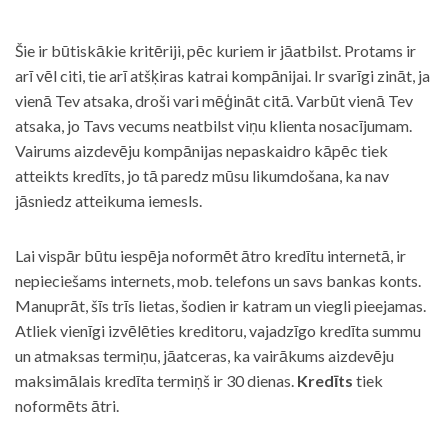
Šie ir būtiskākie kritēriji, pēc kuriem ir jāatbilst. Protams ir
arī vēl citi, tie arī atšķiras katrai kompānijai. Ir svarīgi zināt, ja
vienā Tev atsaka, droši vari mēģināt citā. Varbūt vienā Tev
atsaka, jo Tavs vecums neatbilst viņu klienta nosacījumam.
Vairums aizdevēju kompānijas nepaskaidro kāpēc tiek
atteikts kredīts, jo tā paredz mūsu likumdošana, ka nav
jāsniedz atteikuma iemesls.
Lai vispār būtu iespēja noformēt ātro kredītu internetā, ir
nepieciešams internets, mob. telefons un savs bankas konts.
Manuprāt, šīs trīs lietas, šodien ir katram un viegli pieejamas.
Atliek vienīgi izvēlēties kreditoru, vajadzīgo kredīta summu
un atmaksas termiņu, jāatceras, ka vairākums aizdevēju
maksimālais kredīta termiņš ir 30 dienas.
Kredīts
tiek
noformēts ātri.