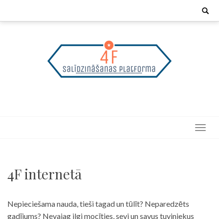
Skip
Search
for:
to
content
4F internetā
Nepieciešama nauda, tieši tagad un tūlīt? Neparedzēts
gadījums? Nevajag ilgi mocīties, sevi un savus tuviniekus