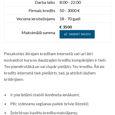
Darba laiks
8:00 - 22:00
Pirmais kredīts
50 - 3000 €
Vecuma ierobežojums
18 - 70 gadi
€ 3500
Maksimālā summa
SAŅEMT NAUDU
Piesakoties ātrajam kredītam internetā vari arī ātri
noskaidrot kura no daudzajām kredītu kompānijām ir tieši
Tev piemērotākā un vai vispār piešķirs Tev kredītu. Ātrais
kredīts internetā tiek piešķirts, tad, ja atbilsti dažiem
kritērijiem:
Ir pierādāmi stabili ikmēneša ienākumi;
Pēc izdevumu segšanas paliek brīvie līdzekļi;
Šobrīd nav kavētu kredīta maksājumu;