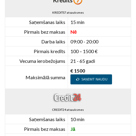
KREDITS7 atsauksmes
Saņemšanas laiks
15 min
Pirmais bez maksas
Nē
Darba laiks
09:00 - 20:00
Pirmais kredīts
100 – 1500 €
Vecuma ierobežojums
21 - 65 gadi
€ 1500
Maksimālā summa
SAŅEMT NAUDU
CREDIT24 atsauksmes
Saņemšanas laiks
10 min
Pirmais bez maksas
Jā