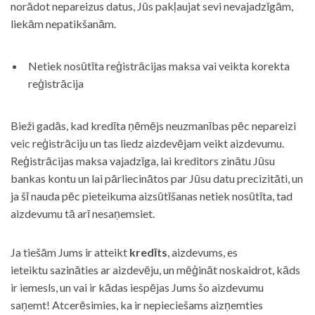
norādot nepareizus datus, Jūs pakļaujat sevi nevajadzīgām,
liekām nepatikšanām.
Netiek nosūtīta reģistrācijas maksa vai veikta korekta
reģistrācija
Bieži gadās, kad kredīta ņēmējs neuzmanības pēc nepareizi
veic reģistrāciju un tas liedz aizdevējam veikt aizdevumu.
Reģistrācijas maksa vajadzīga, lai kreditors zinātu Jūsu
bankas kontu un lai pārliecinātos par Jūsu datu precizitāti, un
ja šī nauda pēc pieteikuma aizsūtīšanas netiek nosūtīta, tad
aizdevumu tā arī nesaņemsiet.
Ja tiešām Jums ir atteikt
kredīts
, aizdevums, es
ieteiktu sazināties ar aizdevēju, un mēģināt noskaidrot, kāds
ir iemesls, un vai ir kādas iespējas Jums šo aizdevumu
saņemt! Atcerēsimies, ka ir nepieciešams aizņemties