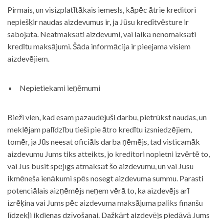
Pirmais, un visizplatītākais iemesls, kāpēc ātrie kreditori
nepiešķir naudas aizdevumus ir, ja Jūsu kredītvēsture ir
sabojāta. Neatmaksāti aizdevumi, vai laikā nenomaksāti
kredītu maksājumi. Šāda informācija ir pieejama visiem
aizdevējiem.
Nepietiekami ieņēmumi
Bieži vien, kad esam pazaudējuši darbu, pietrūkst naudas, un
meklējam palīdzību tieši pie ātro kredītu izsniedzējiem,
tomēr, ja Jūs neesat oficiāls darba ņēmējs, tad visticamāk
aizdevumu Jums tiks atteikts, jo kreditori nopietni izvērtē to,
vai Jūs būsit spējīgs atmaksāt šo aizdevumu, un vai Jūsu
ikmēneša ienākumi spēs nosegt aizdevuma summu. Parasti
potenciālais aizņēmējs neņem vērā to, ka aizdevējs arī
izrēķina vai Jums pēc aizdevuma maksājuma paliks finanšu
līdzekļi ikdienas dzīvošanai. Dažkārt aizdevējs piedāvā Jums