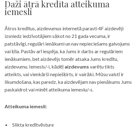
Daži ātrā kredīta atteikuma
iemesli
Ātros kredītus, aizdevumus internetā parasti 4F aizdevēji
izsniedz iedzīvotājiem sākot no 21 gada vecuma, ir
patstāvīgi, regulāri ienākumi un nav nepieciešams galvojums
vai ķīla. Pastāv arī iespēja, ka Jums ir darbs ar regulāriem
ienākumiem, bet aizdevējs tomēr atsaka Jums kredītu,
aizdevumu. Iemesls/-i, kādēļ
aizdevums
varētu tikts
atteikts, vai vienkārši nepiešķirts, ir vairāki. Mūsu valstī ir
likumdošana, kas paredz, ka aizdevējam nav pienākums Jums
paskaidrot vai minēt atteikuma iemeslu/-s.
Atteikuma iemesli:
Slikta kredītvēsture