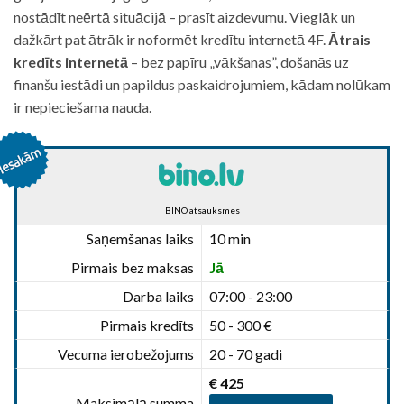
nostādīt neērtā situācijā – prasīt aizdevumu. Vieglāk un
dažkārt pat ātrāk ir noformēt kredītu internetā 4F.
Ātrais
kredīts internetā
– bez papīru „vākšanas”, došanās uz
finanšu iestādi un papildus paskaidrojumiem, kādam nolūkam
ir nepieciešama nauda.
BINO atsauksmes
Saņemšanas laiks
10 min
Pirmais bez maksas
Jā
Darba laiks
07:00 - 23:00
Pirmais kredīts
50 - 300 €
Vecuma ierobežojums
20 - 70 gadi
€ 425
Maksimālā summa