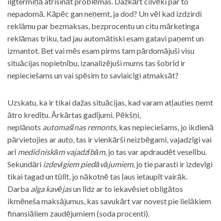
ilgtermiņā atrisināt problēmas. Dažkārt cilvēki par to
nepadomā. Kāpēc gan neņemt, ja dod? Un vēl kad izdzirdi
reklāmu par bezmaksas, bezprocentu un citu mārketinga
reklāmas triku, tad jau automātiski esam gatavi paņemt un
izmantot. Bet vai mēs esam pirms tam pārdomājuši visu
situācijas nopietnību, izanalizējuši mums tas šobrīd ir
nepieciešams un vai spēsim to savlaicīgi atmaksāt?
Uzskatu, ka ir tikai dažas situācijas, kad varam atļauties ņemt
ātro kredītu. Ārkārtas gadījumi. Pēkšņi,
neplānots
automašīnas remonts
, kas nepieciešams, jo ikdienā
pārvietojies ar auto, tas ir vienkārši neizbēgami, vajadzīgi vai
arī
medicīniskām vajadzībām
, jo tas var apdraudēt veselību.
Sekundāri
izdevīgiem piedāvājumiem
, jo tie parasti ir izdevīgi
tikai tagad un tūlīt, jo nākotnē tas ļaus ietaupīt vairāk.
Darba
alga kavējas
un līdz ar to iekavēsiet obligātos
ikmēneša maksājumus, kas savukārt var novest pie lielākiem
finansiāliem zaudējumiem (soda procenti).