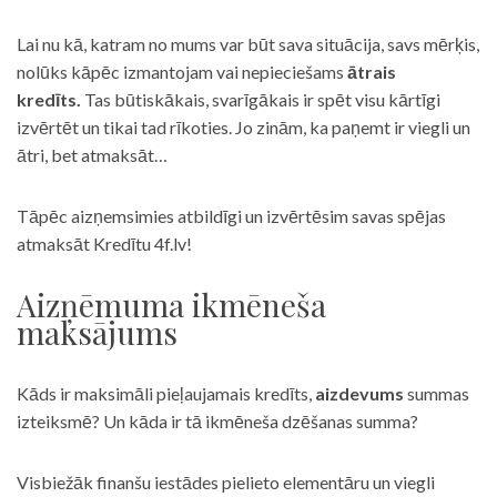
Lai nu kā, katram no mums var būt sava situācija, savs mērķis,
nolūks kāpēc izmantojam vai nepieciešams
ātrais
kredīts.
Tas būtiskākais, svarīgākais ir spēt visu kārtīgi
izvērtēt un tikai tad rīkoties. Jo zinām, ka paņemt ir viegli un
ātri, bet atmaksāt…
Tāpēc aizņemsimies atbildīgi un izvērtēsim savas spējas
atmaksāt Kredītu 4f.lv!
Aizņēmuma ikmēneša
maksājums
Kāds ir maksimāli pieļaujamais kredīts,
aizdevums
summas
izteiksmē? Un kāda ir tā ikmēneša dzēšanas summa?
Visbiežāk finanšu iestādes pielieto elementāru un viegli