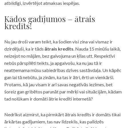
atbildīgi, izvērtējot atmaksas iespējas.
Kādos gadījumos – ātrais
kredīts!
Nu jau droši varam teikt, ka šodien visi zina vai vismaz ir
dzirdējuši, ka ir tāds
ātrais kredīts
. Nauda 15 minūšu laikā,
neizejot no mājām, bez galvojuma un ķīlas utt. Respektīvi
nebūs pārspīlēti teikts, ja apgalvošu, ka nu jau tā ir
neatņemama mūsu sabiedrības dzīves sastāvdaļa. Un kāpēc
gan lai tā nebūtu, ja zinām, ka tas ir ātri, ērti un vienkārši.
Protams, kā jau visam ir arī savas negatīvās iezīmes, bet
šoreiz gan gribētos parunāt par mērķi vai situācijām, kādam
tad nolūkam ir domāti ātrie kredīti internetā?
Nedrīkst aizmirst, ka pirmkārt ātrais kredīts ir domāts tikai
ārkārtas gadījumiem, tas nav līdzeklis, kas palīdzēs