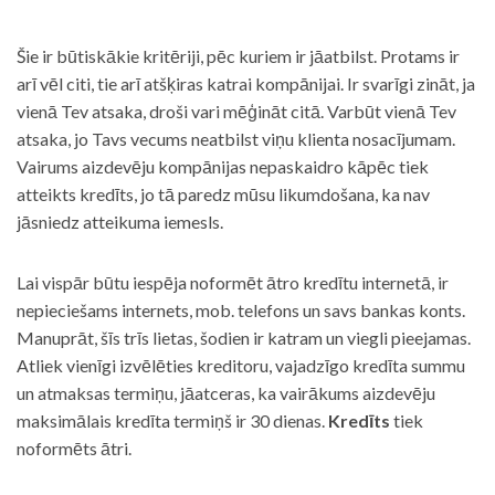
Šie ir būtiskākie kritēriji, pēc kuriem ir jāatbilst. Protams ir
arī vēl citi, tie arī atšķiras katrai kompānijai. Ir svarīgi zināt, ja
vienā Tev atsaka, droši vari mēģināt citā. Varbūt vienā Tev
atsaka, jo Tavs vecums neatbilst viņu klienta nosacījumam.
Vairums aizdevēju kompānijas nepaskaidro kāpēc tiek
atteikts kredīts, jo tā paredz mūsu likumdošana, ka nav
jāsniedz atteikuma iemesls.
Lai vispār būtu iespēja noformēt ātro kredītu internetā, ir
nepieciešams internets, mob. telefons un savs bankas konts.
Manuprāt, šīs trīs lietas, šodien ir katram un viegli pieejamas.
Atliek vienīgi izvēlēties kreditoru, vajadzīgo kredīta summu
un atmaksas termiņu, jāatceras, ka vairākums aizdevēju
maksimālais kredīta termiņš ir 30 dienas.
Kredīts
tiek
noformēts ātri.