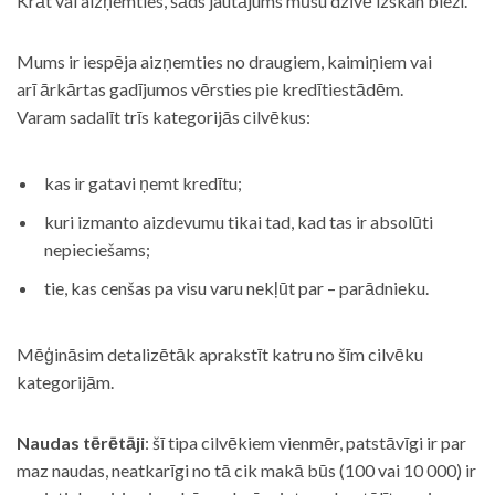
Krāt vai aizņemties, šāds jautājums mūsu dzīvē izskan bieži.
Mums ir iespēja aizņemties no draugiem, kaimiņiem vai
arī ārkārtas gadījumos vērsties pie kredītiestādēm.
Varam sadalīt trīs kategorijās cilvēkus:
kas ir gatavi ņemt kredītu;
kuri izmanto aizdevumu tikai tad, kad tas ir absolūti
nepieciešams;
tie, kas cenšas pa visu varu nekļūt par – parādnieku.
Mēģināsim detalizētāk aprakstīt katru no šīm cilvēku
kategorijām.
Naudas tērētāji
: šī tipa cilvēkiem vienmēr, patstāvīgi ir par
maz naudas, neatkarīgi no tā cik makā būs (100 vai 10 000) ir