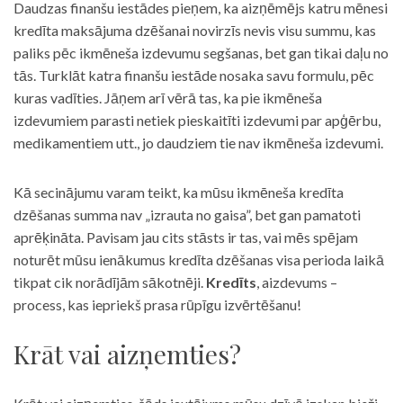
Daudzas finanšu iestādes pieņem, ka aizņēmējs katru mēnesi
kredīta maksājuma dzēšanai novirzīs nevis visu summu, kas
paliks pēc ikmēneša izdevumu segšanas, bet gan tikai daļu no
tās. Turklāt katra finanšu iestāde nosaka savu formulu, pēc
kuras vadīties. Jāņem arī vērā tas, ka pie ikmēneša
izdevumiem parasti netiek pieskaitīti izdevumi par apģērbu,
medikamentiem utt., jo daudziem tie nav ikmēneša izdevumi.
Kā secinājumu varam teikt, ka mūsu ikmēneša kredīta
dzēšanas summa nav „izrauta no gaisa”, bet gan pamatoti
aprēķināta. Pavisam jau cits stāsts ir tas, vai mēs spējam
noturēt mūsu ienākumus kredīta dzēšanas visa perioda laikā
tikpat cik norādījām sākotnēji.
Kredīts
, aizdevums –
process, kas iepriekš prasa rūpīgu izvērtēšanu!
Krāt vai aizņemties?