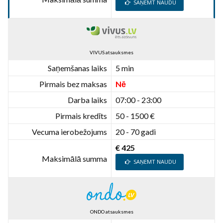
SAŅEMT NAUDU
VIVUS atsauksmes
Saņemšanas laiks
5 min
Pirmais bez maksas
Nē
Darba laiks
07:00 - 23:00
Pirmais kredīts
50 - 1500 €
Vecuma ierobežojums
20 - 70 gadi
€ 425
Maksimālā summa
SAŅEMT NAUDU
ONDO atsauksmes