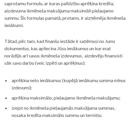
saprotamu formulu, ar kuras palīdzību aprēķina kredīta,
aizdevuma ikmēneša maksājuma maksimāli pieļaujamo
summu. Šīs formulas pamatā, protams, ir aizņēmēja ikmēneša
ienākumi.
Tātad, pēc tam, kad finanšu iestāde ir saņēmusi no Jums
dokumentus, kas apliecina Jūsu ienākumus un kur esat
norādījis arī savus ikmēneša izdevumus, aizdevēju finansisti
sāk savu darbu (veic izpēti un aprēķinus):
aprēķina neto ienākumus (kopējā ienākumu summa mīnus
izdevumi);
aprēķina maksimālo, pieļaujamo ikmēneša maksājumu;
izejot no ikmēneša pieļaujamās maksājuma summas,
nosaka kredīta maksimālo summu un termiņu.