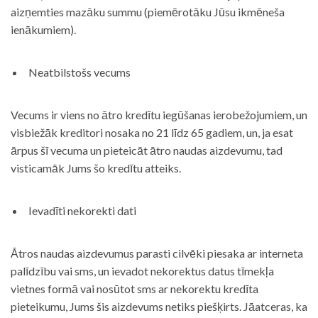
aizņemties mazāku summu (piemērotāku Jūsu ikmēneša
ienākumiem).
Neatbilstošs vecums
Vecums ir viens no ātro kredītu iegūšanas ierobežojumiem, un
visbiežāk kreditori nosaka no 21 līdz 65 gadiem, un, ja esat
ārpus šī vecuma un pieteicāt ātro naudas aizdevumu, tad
visticamāk Jums šo kredītu atteiks.
Ievadīti nekorekti dati
Ātros naudas aizdevumus parasti cilvēki piesaka ar interneta
palīdzību vai sms, un ievadot nekorektus datus tīmekļa
vietnes formā vai nosūtot sms ar nekorektu kredīta
pieteikumu, Jums šis aizdevums netiks piešķirts. Jāatceras, ka