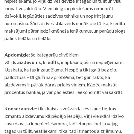
nepietiekami, jo viņu dzīves devīze ir tagad un tūlīt un visu
inovatīvo, aktuālo. Vienlaicīgi nepieciešams remontēt
dzīvokli, iegādāties sadzīves tehniku un nopirkt jaunu
automašīnu. Šāds dzīves stila veids nonāk pie tā, ka, kredīta
maksājumi pārsniedz ikmēneša ienākumus, un parādu slogs
paliek lielāks un lielāks.
Apdomīgie
: šo kategoriju cilvēkiem
vārds
aizdevums
,
kredīts
, ir apkaunojoši un nepieņemami.
Uzskata, ka tas ir zaudējums. Nespēja tikt galā bez citu
palīdzības – tā gluži nav problēma, bet gan fakts, ka
aizdevums ir pārāk dārgs prieks viņiem. Kāpēc maksāt
procentus bankai, ja var paciesties, ieekonomēt vai sakrāt.
Konservatīvie
: tik skaistā svešvārdā sevi sauc tie, kas
izmanto aizdevumu kā pēdējo iespēju. Viņi vienkārši dzīvo
savu dzīvi, ja ir nepieciešamība, tad ietaupīs, bet ja vajag
tagad un tūlīt, neatliekami, tikai tad izmantos aizņēmumu,