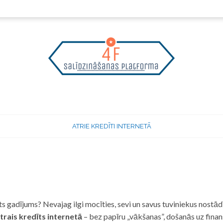
ATRIE KREDĪTI INTERNETĀ
 gadījums? Nevajag ilgi mocīties, sevi un savus tuviniekus nostādī
trais kredīts internetā
– bez papīru „vākšanas”, došanās uz fina