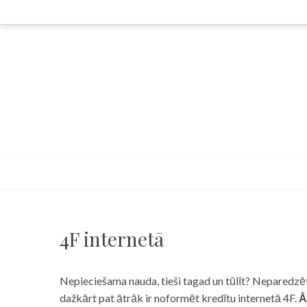
Skip
to
content
4F internetā
Nepieciešama nauda, tieši tagad un tūlīt? Neparedzēts
dažkārt pat ātrāk ir noformēt kredītu internetā 4F.
Ā