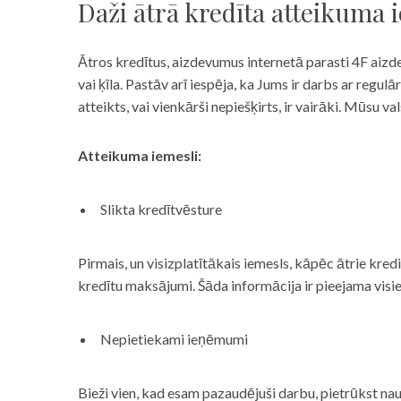
Daži ātrā kredīta atteikuma 
Ātros kredītus, aizdevumus internetā parasti 4F aizd
vai ķīla. Pastāv arī iespēja, ka Jums ir darbs ar reg
atteikts, vai vienkārši nepiešķirts, ir vairāki. Mūsu
Atteikuma iemesli:
Slikta kredītvēsture
Pirmais, un visizplatītākais iemesls, kāpēc ātrie kre
kredītu maksājumi. Šāda informācija ir pieejama visi
Nepietiekami ieņēmumi
Bieži vien, kad esam pazaudējuši darbu, pietrūkst nau