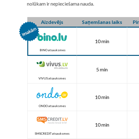
nolūkam ir nepieciešama nauda.
Aizdevējs
Saņemšanas laiks
Pi
10 min
BINO atsauksmes
5 min
VIVUS atsauksmes
10 min
ONDO atsauksmes
10 min
SMSCREDIT atsauksmes