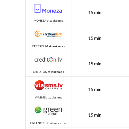
15 min
MONEZA atsauksmes
15 min
FERRATUM atsauksmes
15 min
CREDITON atsauksmes
15 min
VIASMS atsauksmes
15 min
GREENCREDIT atsauksmes