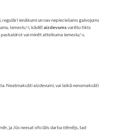
i, regulāri ienākumi un nav nepieciešams galvojums
vumu. Iemesls/-i, kādēļ
aizdevums
varētu tikts
s paskaidrot vai minēt atteikuma iemeslu/-s.
ojāta. Neatmaksāti aizdevumi, vai laikā nenomaksāti
mēr, ja Jūs neesat oficiāls darba ņēmējs, tad