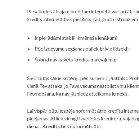
Piesakoties ātrajam kredītam internetā vari arī ātri 
kredīts internetā tiek piešķirts, tad, ja atbilsti dažiem
Ir pierādāmi stabili ikmēneša ienākumi;
Pēc izdevumu segšanas paliek brīvie līdzekļi;
Šobrīd nav kavētu kredīta maksājumu;
Šie ir būtiskākie kritēriji, pēc kuriem ir jāatbilst. Pro
vienā Tev atsaka, jo Tavs vecums neatbilst viņu klie
likumdošana, ka nav jāsniedz atteikuma iemesls.
Lai vispār būtu iespēja noformēt ātro kredītu internet
pieejamas. Atliek vienīgi izvēlēties kreditoru, vaja
dienas.
Kredīts
tiek noformēts ātri.