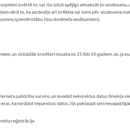
i nopietni izvērtē to, vai Jūs būsit spējīgs atmaksāt šo aizdevumu
m vērā to, ka aizdevējs arī izrēķina vai Jums pēc aizdevuma maks
 summu (piemērotāku Jūsu ikmēneša ienākumiem).
iem, un visbiežāk kreditori nosaka no 21 līdz 65 gadiem, un, ja es
nterneta palīdzību vai sms, un ievadot nekorektus datus tīmekļa vi
tceras, ka norādot nepareizus datus, Jūs pakļaujat sevi nevajadzī
rekta reģistrācija