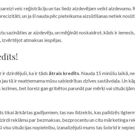
eizi veic reģistrāciju un tas liedz aizdevējam veikt aizdevumu. R
recizitāti, un ja šī nauda pēc pieteikuma aizsūtīšanas netiek nosūt
iktu sazināties ar aizdevēju, un mēģināt noskaidrot, kāds ir iemesl
, izvērtējot atmaksas iespējas.
dīts!
 ir dzirdējuši, ka ir tāds
ātrais kredīts
. Nauda 15 minūšu laikā, ne
u jau tā ir neatņemama mūsu sabiedrības dzīves sastāvdaļa. Un kāpēc 
ās iezīmes, bet šoreiz gan gribētos parunāt par mērķi vai situācijā
s tikai ārkārtas gadījumiem, tas nav līdzeklis, kas palīdzēs ilgter
zirdi reklāmu par bezmaksas, bezprocentu un citu mārketinga rek
visu situācijas nopietnību, izanalizējuši mums tas šobrīd ir nepie