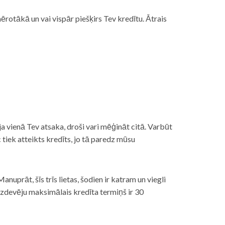
rotākā un vai vispār piešķirs Tev kredītu. Ātrais
āt, ja vienā Tev atsaka, droši vari mēģināt citā. Varbūt
iek atteikts kredīts, jo tā paredz mūsu
nuprāt, šīs trīs lietas, šodien ir katram un viegli
izdevēju maksimālais kredīta termiņš ir 30