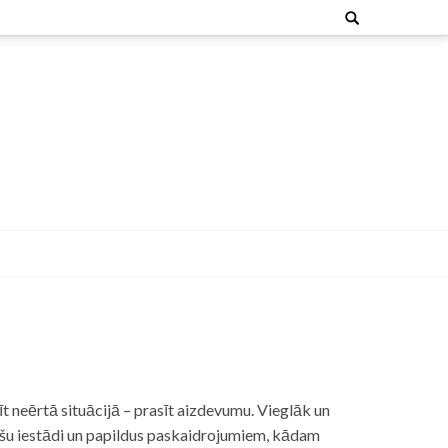
Search
for:
t neērtā situācijā – prasīt aizdevumu. Vieglāk un
nšu iestādi un papildus paskaidrojumiem, kādam