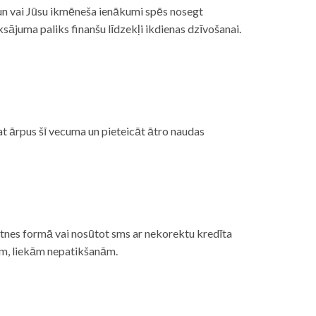
, un vai Jūsu ikmēneša ienākumi spēs nosegt
ājuma paliks finanšu līdzekļi ikdienas dzīvošanai.
at ārpus šī vecuma un pieteicāt ātro naudas
etnes formā vai nosūtot sms ar nekorektu kredīta
gām, liekām nepatikšanām.