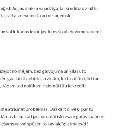
eģistrācijas maksa vajadzīga, lai kreditors zinātu
īta, tad aizdevumu tā arī nesaņemsiet.
s, un vai ir kādas iespējas Jums šo aizdevumu saņemt!
izejot no mājām, bez galvojuma un ķīlas utt.
gan lai tā nebūtu, ja zinām, ka tas ir ātri, ērti un
m, kādam tad nolūkam ir domāti ātrie kredīti
miņā atrisināt problēmas. Dažkārt cilvēki par to
lāmas triku, tad jau automātiski esam gatavi paņemt
ciešams un vai spēsim to savlaicīgi atmaksāt?