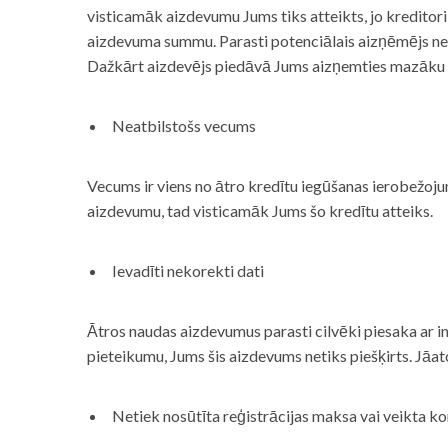
visticamāk aizdevumu Jums tiks atteikts, jo kreditor
aizdevuma summu. Parasti potenciālais aizņēmējs neņe
Dažkārt aizdevējs piedāvā Jums aizņemties mazāku
Neatbilstošs vecums
Vecums ir viens no ātro kredītu iegūšanas ierobežojum
aizdevumu, tad visticamāk Jums šo kredītu atteiks.
Ievadīti nekorekti dati
Ātros naudas aizdevumus parasti cilvēki piesaka ar i
pieteikumu, Jums šis aizdevums netiks piešķirts. Jāa
Netiek nosūtīta reģistrācijas maksa vai veikta ko