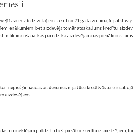
iemesli
evēji izsniedz iedzīvotājiem sākot no 21 gada vecuma, ir patstāvīg
ulāriem ienākumiem, bet aizdevējs tomēr atsaka Jums kredītu, aizde
 valstī ir likumdošana, kas paredz, ka aizdevējam nav pienākums Jum
ditori nepiešķir naudas aizdevumus ir, ja Jūsu kredītvēsture ir sab
em aizdevējiem.
das, un meklējam palīdzību tieši pie ātro kredītu izsniedzējiem, to