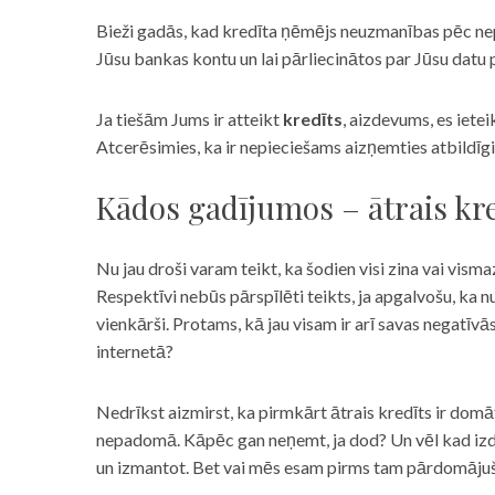
Bieži gadās, kad kredīta ņēmējs neuzmanības pēc nepar
Jūsu bankas kontu un lai pārliecinātos par Jūsu datu p
Ja tiešām Jums ir atteikt
kredīts
, aizdevums, es iete
Atcerēsimies, ka ir nepieciešams aizņemties atbildīgi
Kādos gadījumos – ātrais kre
Nu jau droši varam teikt, ka šodien visi zina vai vismaz
Respektīvi nebūs pārspīlēti teikts, ja apgalvošu, ka n
vienkārši. Protams, kā jau visam ir arī savas negatīv
internetā?
Nedrīkst aizmirst, ka pirmkārt ātrais kredīts ir domāt
nepadomā. Kāpēc gan neņemt, ja dod? Un vēl kad izd
un izmantot. Bet vai mēs esam pirms tam pārdomājuši 