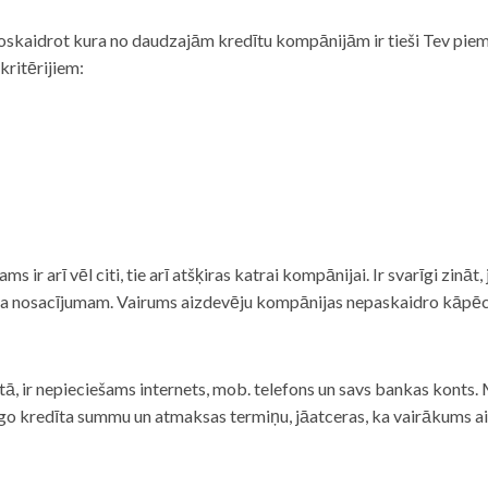
noskaidrot kura no daudzajām kredītu kompānijām ir tieši Tev piemē
 kritērijiem:
tams ir arī vēl citi, tie arī atšķiras katrai kompānijai. Ir svarīgi zin
nta nosacījumam. Vairums aizdevēju kompānijas nepaskaidro kāpēc t
ā, ir nepieciešams internets, mob. telefons un savs bankas konts. Ma
dzīgo kredīta summu un atmaksas termiņu, jāatceras, ka vairākums a