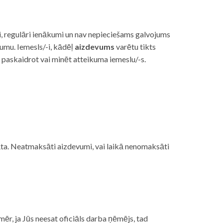
i, regulāri ienākumi un nav nepieciešams galvojums
vumu. Iemesls/-i, kādēļ
aizdevums
varētu tikts
s paskaidrot vai minēt atteikuma iemeslu/-s.
ojāta. Neatmaksāti aizdevumi, vai laikā nenomaksāti
mēr, ja Jūs neesat oficiāls darba ņēmējs, tad