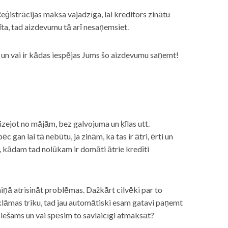
eģistrācijas maksa vajadzīga, lai kreditors zinātu
īta, tad aizdevumu tā arī nesaņemsiet.
s, un vai ir kādas iespējas Jums šo aizdevumu saņemt!
izejot no mājām, bez galvojuma un ķīlas utt.
gan lai tā nebūtu, ja zinām, ka tas ir ātri, ērti un
m, kādam tad nolūkam ir domāti ātrie kredīti
miņā atrisināt problēmas. Dažkārt cilvēki par to
lāmas triku, tad jau automātiski esam gatavi paņemt
ciešams un vai spēsim to savlaicīgi atmaksāt?