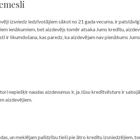
iemesli
evēji izsniedz iedzīvotājiem sākot no 21 gada vecuma, ir patstāvīg
ulāriem ienākumiem, bet aizdevējs tomēr atsaka Jums kredītu, aizde
 valstī ir likumdošana, kas paredz, ka aizdevējam nav pienākums Jum
ditori nepiešķir naudas aizdevumus ir, ja Jūsu kredītvēsture ir sab
em aizdevējiem.
das, un meklējam palīdzību tieši pie ātro kredītu izsniedzējiem, to