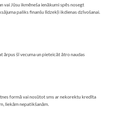
, un vai Jūsu ikmēneša ienākumi spēs nosegt
ājuma paliks finanšu līdzekļi ikdienas dzīvošanai.
at ārpus šī vecuma un pieteicāt ātro naudas
etnes formā vai nosūtot sms ar nekorektu kredīta
gām, liekām nepatikšanām.