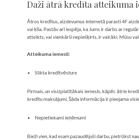
Daži ātrā kredīta atteikuma 
Ātros kredītus, aizdevumus internetā parasti 4F aizd
vai ķīla. Pastāv arī iespēja, ka Jums ir darbs ar reg
atteikts, vai vienkārši nepiešķirts, ir vairāki. Mūsu
Atteikuma iemesli:
Slikta kredītvēsture
Pirmais, un visizplatītākais iemesls, kāpēc ātrie kre
kredītu maksājumi. Šāda informācija ir pieejama visi
Nepietiekami ieņēmumi
Bieži vien, kad esam pazaudējuši darbu, pietrūkst nau