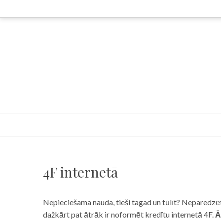
Skip
to
content
4F internetā
Nepieciešama nauda, tieši tagad un tūlīt? Neparedzēts
dažkārt pat ātrāk ir noformēt kredītu internetā 4F.
Ā