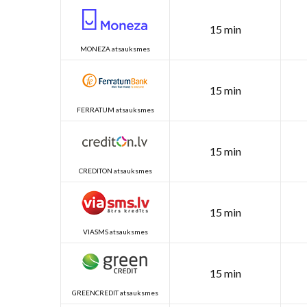
15 min
MONEZA atsauksmes
15 min
FERRATUM atsauksmes
15 min
CREDITON atsauksmes
15 min
VIASMS atsauksmes
15 min
GREENCREDIT atsauksmes