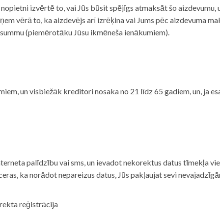
i nopietni izvērtē to, vai Jūs būsit spējīgs atmaksāt šo aizdevumu
m vērā to, ka aizdevējs arī izrēķina vai Jums pēc aizdevuma maks
 summu (piemērotāku Jūsu ikmēneša ienākumiem).
iem, un visbiežāk kreditori nosaka no 21 līdz 65 gadiem, un, ja es
nterneta palīdzību vai sms, un ievadot nekorektus datus tīmekļa vi
tceras, ka norādot nepareizus datus, Jūs pakļaujat sevi nevajadzī
rekta reģistrācija