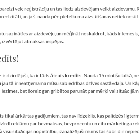
eizi veic reģistrāciju un tas liedz aizdevējam veikt aizdevumu. R
recizitāti, un ja šī nauda pēc pieteikuma aizsūtīšanas netiek nosūt
iktu sazināties ar aizdevēju, un mēģināt noskaidrot, kāds ir iemesl
, izvērtējot atmaksas iespējas.
dīts!
 ir dzirdējuši, ka ir tāds
ātrais kredīts
. Nauda 15 minūšu laikā, ne
u jau tā ir neatņemama mūsu sabiedrības dzīves sastāvdaļa. Un kāpēc 
ās iezīmes, bet šoreiz gan gribētos parunāt par mērķi vai situācijā
s tikai ārkārtas gadījumiem, tas nav līdzeklis, kas palīdzēs ilgter
zirdi reklāmu par bezmaksas, bezprocentu un citu mārketinga rek
visu situācijas nopietnību, izanalizējuši mums tas šobrīd ir nepie