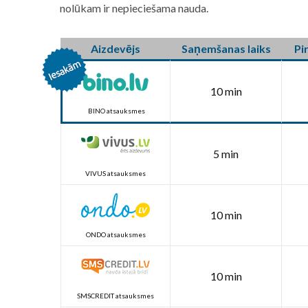
nolūkam ir nepieciešama nauda.
Aizdevējs
Saņemšanas laiks
Pi
10 min
BINO atsauksmes
5 min
VIVUS atsauksmes
10 min
ONDO atsauksmes
10 min
SMSCREDIT atsauksmes