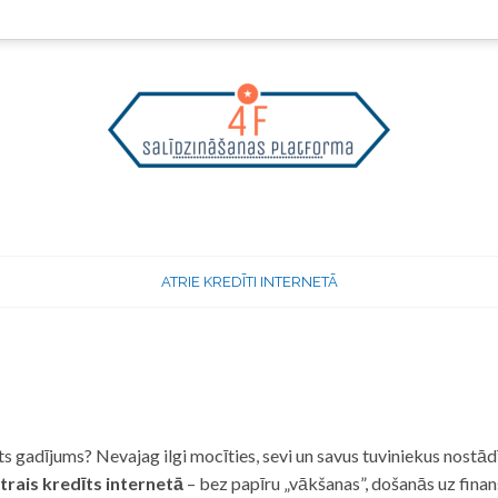
ATRIE KREDĪTI INTERNETĀ
 gadījums? Nevajag ilgi mocīties, sevi un savus tuviniekus nostādī
trais kredīts internetā
– bez papīru „vākšanas”, došanās uz fina