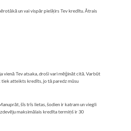
rotākā un vai vispār piešķirs Tev kredītu. Ātrais
āt, ja vienā Tev atsaka, droši vari mēģināt citā. Varbūt
iek atteikts kredīts, jo tā paredz mūsu
nuprāt, šīs trīs lietas, šodien ir katram un viegli
izdevēju maksimālais kredīta termiņš ir 30