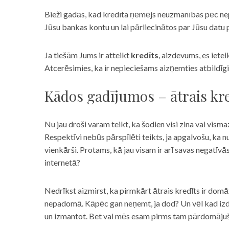
Bieži gadās, kad kredīta ņēmējs neuzmanības pēc nepar
Jūsu bankas kontu un lai pārliecinātos par Jūsu datu p
Ja tiešām Jums ir atteikt
kredīts
, aizdevums, es iete
Atcerēsimies, ka ir nepieciešams aizņemties atbildīgi
Kādos gadījumos – ātrais kre
Nu jau droši varam teikt, ka šodien visi zina vai vismaz
Respektīvi nebūs pārspīlēti teikts, ja apgalvošu, ka n
vienkārši. Protams, kā jau visam ir arī savas negatīv
internetā?
Nedrīkst aizmirst, ka pirmkārt ātrais kredīts ir domāt
nepadomā. Kāpēc gan neņemt, ja dod? Un vēl kad izd
un izmantot. Bet vai mēs esam pirms tam pārdomājuši 