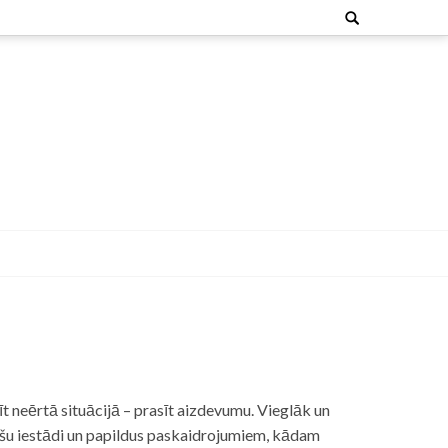
Search
for:
t neērtā situācijā – prasīt aizdevumu. Vieglāk un
nšu iestādi un papildus paskaidrojumiem, kādam