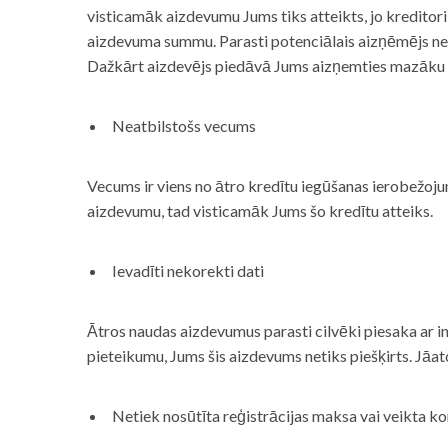
visticamāk aizdevumu Jums tiks atteikts, jo kreditor
aizdevuma summu. Parasti potenciālais aizņēmējs neņe
Dažkārt aizdevējs piedāvā Jums aizņemties mazāku
Neatbilstošs vecums
Vecums ir viens no ātro kredītu iegūšanas ierobežojum
aizdevumu, tad visticamāk Jums šo kredītu atteiks.
Ievadīti nekorekti dati
Ātros naudas aizdevumus parasti cilvēki piesaka ar i
pieteikumu, Jums šis aizdevums netiks piešķirts. Jāa
Netiek nosūtīta reģistrācijas maksa vai veikta ko