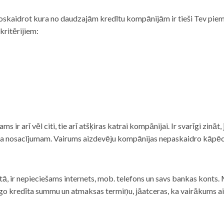
noskaidrot kura no daudzajām kredītu kompānijām ir tieši Tev piemē
 kritērijiem:
tams ir arī vēl citi, tie arī atšķiras katrai kompānijai. Ir svarīgi zin
nta nosacījumam. Vairums aizdevēju kompānijas nepaskaidro kāpēc t
ā, ir nepieciešams internets, mob. telefons un savs bankas konts. Ma
dzīgo kredīta summu un atmaksas termiņu, jāatceras, ka vairākums a