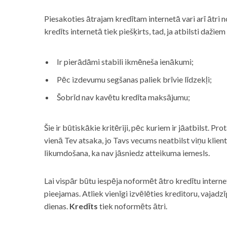
Piesakoties ātrajam kredītam internetā vari arī ātri 
kredīts internetā tiek piešķirts, tad, ja atbilsti dažiem
Ir pierādāmi stabili ikmēneša ienākumi;
Pēc izdevumu segšanas paliek brīvie līdzekļi;
Šobrīd nav kavētu kredīta maksājumu;
Šie ir būtiskākie kritēriji, pēc kuriem ir jāatbilst. Pro
vienā Tev atsaka, jo Tavs vecums neatbilst viņu klie
likumdošana, ka nav jāsniedz atteikuma iemesls.
Lai vispār būtu iespēja noformēt ātro kredītu internet
pieejamas. Atliek vienīgi izvēlēties kreditoru, vaja
dienas.
Kredīts
tiek noformēts ātri.