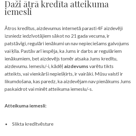
Daži ātrā kredīta atteikuma
iemesli
Ātros kredītus, aizdevumus internetā parasti 4F aizdevēji
izsniedz iedzīvotājiem sākot no 21 gada vecuma, ir
patstāvīgi, regulāri ienākumi un nav nepieciešams galvojums
vai ķīla. Pastāv arī iespēja, ka Jums ir darbs ar regulāriem
ienākumiem, bet aizdevējs tomēr atsaka Jums kredītu,
aizdevumu. Iemesls/-i, kādēļ
aizdevums
varētu tikts
atteikts, vai vienkārši nepiešķirts, ir vairāki. Mūsu valstī ir
likumdošana, kas paredz, ka aizdevējam nav pienākums Jums
paskaidrot vai minēt atteikuma iemeslu/-s.
Atteikuma iemesli:
Slikta kredītvēsture