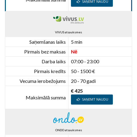
SAŅEMT NAUDU
VIVUS atsauksmes
Saņemšanas laiks
5 min
Pirmais bez maksas
Nē
Darba laiks
07:00 - 23:00
Pirmais kredīts
50 - 1500 €
Vecuma ierobežojums
20 - 70 gadi
€ 425
Maksimālā summa
SAŅEMT NAUDU
ONDO atsauksmes