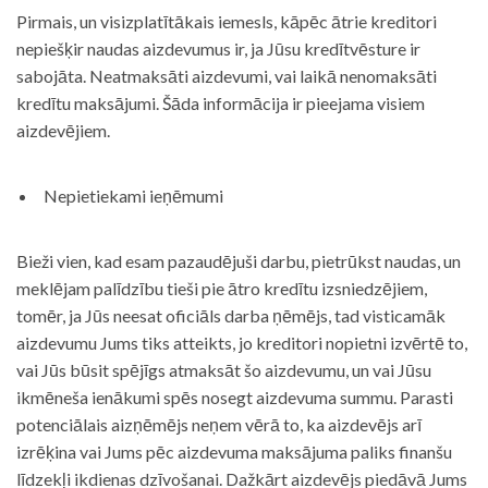
Pirmais, un visizplatītākais iemesls, kāpēc ātrie kreditori
nepiešķir naudas aizdevumus ir, ja Jūsu kredītvēsture ir
sabojāta. Neatmaksāti aizdevumi, vai laikā nenomaksāti
kredītu maksājumi. Šāda informācija ir pieejama visiem
aizdevējiem.
Nepietiekami ieņēmumi
Bieži vien, kad esam pazaudējuši darbu, pietrūkst naudas, un
meklējam palīdzību tieši pie ātro kredītu izsniedzējiem,
tomēr, ja Jūs neesat oficiāls darba ņēmējs, tad visticamāk
aizdevumu Jums tiks atteikts, jo kreditori nopietni izvērtē to,
vai Jūs būsit spējīgs atmaksāt šo aizdevumu, un vai Jūsu
ikmēneša ienākumi spēs nosegt aizdevuma summu. Parasti
potenciālais aizņēmējs neņem vērā to, ka aizdevējs arī
izrēķina vai Jums pēc aizdevuma maksājuma paliks finanšu
līdzekļi ikdienas dzīvošanai. Dažkārt aizdevējs piedāvā Jums