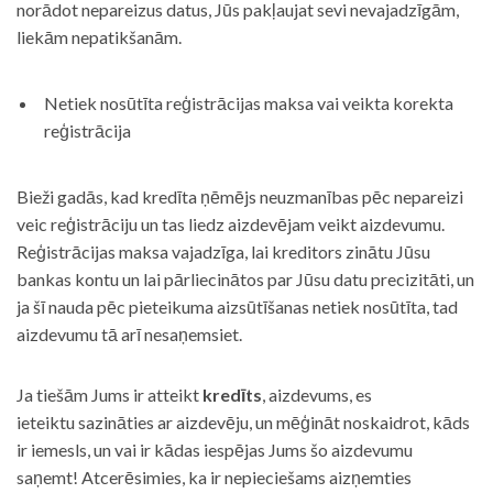
norādot nepareizus datus, Jūs pakļaujat sevi nevajadzīgām,
liekām nepatikšanām.
Netiek nosūtīta reģistrācijas maksa vai veikta korekta
reģistrācija
Bieži gadās, kad kredīta ņēmējs neuzmanības pēc nepareizi
veic reģistrāciju un tas liedz aizdevējam veikt aizdevumu.
Reģistrācijas maksa vajadzīga, lai kreditors zinātu Jūsu
bankas kontu un lai pārliecinātos par Jūsu datu precizitāti, un
ja šī nauda pēc pieteikuma aizsūtīšanas netiek nosūtīta, tad
aizdevumu tā arī nesaņemsiet.
Ja tiešām Jums ir atteikt
kredīts
, aizdevums, es
ieteiktu sazināties ar aizdevēju, un mēģināt noskaidrot, kāds
ir iemesls, un vai ir kādas iespējas Jums šo aizdevumu
saņemt! Atcerēsimies, ka ir nepieciešams aizņemties