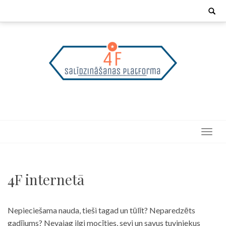
Skip
Search
for:
to
content
4F internetā
Nepieciešama nauda, tieši tagad un tūlīt? Neparedzēts
gadījums? Nevajag ilgi mocīties, sevi un savus tuviniekus