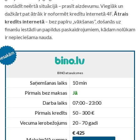
nostādīt neērtā situācijā – prasīt aizdevumu. Vieglāk un
dažkārt pat ātrāk ir noformēt kredītu internetā 4F.
Ātrais
kredīts internetā
– bez papīru „vākšanas”, došanās uz
finanšu iestādi un papildus paskaidrojumiem, kādam nolūkam
ir nepieciešama nauda.
BINO atsauksmes
Saņemšanas laiks
10 min
Pirmais bez maksas
Jā
Darba laiks
07:00 - 23:00
Pirmais kredīts
50 - 300 €
Vecuma ierobežojums
20 - 70 gadi
€ 425
Maksimālā summa