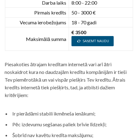
Darba laiks
8:00 - 22:00
Pirmais kredīts
50 - 3000 €
Vecuma ierobežojums
18 - 70 gadi
€ 3500
Maksimālā summa
SAŅEMT NAUDU
Piesakoties ātrajam kredītam internetā vari arī ātri
noskaidrot kura no daudzajām kredītu kompānijām ir tieši
Tev piemērotākā un vai vispār piešķirs Tev kredītu. Ātrais
kredīts internetā tiek piešķirts, tad, ja atbilsti dažiem
kritērijiem:
Ir pierādāmi stabili ikmēneša ienākumi;
Pēc izdevumu segšanas paliek brīvie līdzekļi;
Šobrīd nav kavētu kredīta maksājumu;