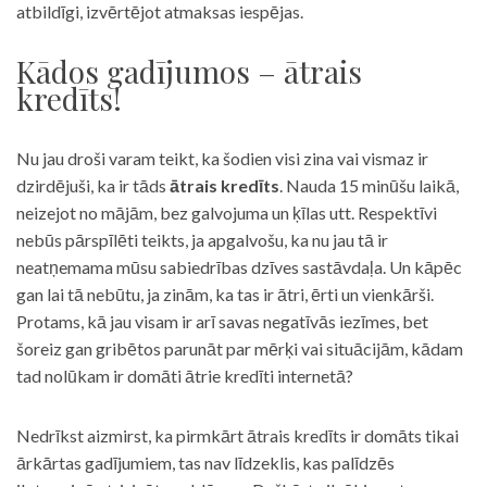
atbildīgi, izvērtējot atmaksas iespējas.
Kādos gadījumos – ātrais
kredīts!
Nu jau droši varam teikt, ka šodien visi zina vai vismaz ir
dzirdējuši, ka ir tāds
ātrais kredīts
. Nauda 15 minūšu laikā,
neizejot no mājām, bez galvojuma un ķīlas utt. Respektīvi
nebūs pārspīlēti teikts, ja apgalvošu, ka nu jau tā ir
neatņemama mūsu sabiedrības dzīves sastāvdaļa. Un kāpēc
gan lai tā nebūtu, ja zinām, ka tas ir ātri, ērti un vienkārši.
Protams, kā jau visam ir arī savas negatīvās iezīmes, bet
šoreiz gan gribētos parunāt par mērķi vai situācijām, kādam
tad nolūkam ir domāti ātrie kredīti internetā?
Nedrīkst aizmirst, ka pirmkārt ātrais kredīts ir domāts tikai
ārkārtas gadījumiem, tas nav līdzeklis, kas palīdzēs