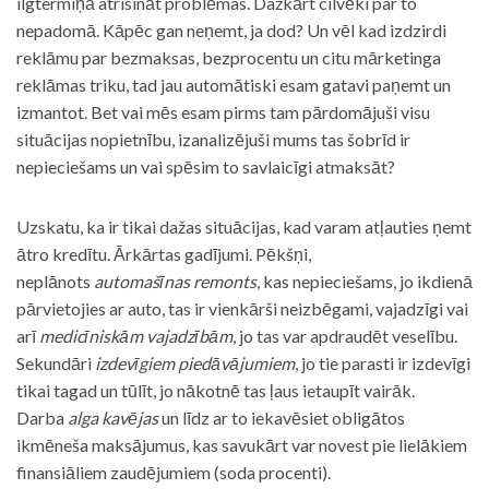
ilgtermiņā atrisināt problēmas. Dažkārt cilvēki par to
nepadomā. Kāpēc gan neņemt, ja dod? Un vēl kad izdzirdi
reklāmu par bezmaksas, bezprocentu un citu mārketinga
reklāmas triku, tad jau automātiski esam gatavi paņemt un
izmantot. Bet vai mēs esam pirms tam pārdomājuši visu
situācijas nopietnību, izanalizējuši mums tas šobrīd ir
nepieciešams un vai spēsim to savlaicīgi atmaksāt?
Uzskatu, ka ir tikai dažas situācijas, kad varam atļauties ņemt
ātro kredītu. Ārkārtas gadījumi. Pēkšņi,
neplānots
automašīnas remonts
, kas nepieciešams, jo ikdienā
pārvietojies ar auto, tas ir vienkārši neizbēgami, vajadzīgi vai
arī
medicīniskām vajadzībām
, jo tas var apdraudēt veselību.
Sekundāri
izdevīgiem piedāvājumiem
, jo tie parasti ir izdevīgi
tikai tagad un tūlīt, jo nākotnē tas ļaus ietaupīt vairāk.
Darba
alga kavējas
un līdz ar to iekavēsiet obligātos
ikmēneša maksājumus, kas savukārt var novest pie lielākiem
finansiāliem zaudējumiem (soda procenti).