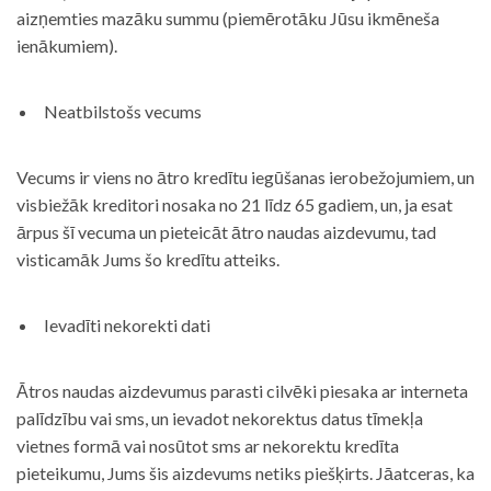
aizņemties mazāku summu (piemērotāku Jūsu ikmēneša
ienākumiem).
Neatbilstošs vecums
Vecums ir viens no ātro kredītu iegūšanas ierobežojumiem, un
visbiežāk kreditori nosaka no 21 līdz 65 gadiem, un, ja esat
ārpus šī vecuma un pieteicāt ātro naudas aizdevumu, tad
visticamāk Jums šo kredītu atteiks.
Ievadīti nekorekti dati
Ātros naudas aizdevumus parasti cilvēki piesaka ar interneta
palīdzību vai sms, un ievadot nekorektus datus tīmekļa
vietnes formā vai nosūtot sms ar nekorektu kredīta
pieteikumu, Jums šis aizdevums netiks piešķirts. Jāatceras, ka