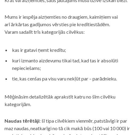
Krāt vai aizņemties, šāds jautājums mūsu dzīvē izskan bieži.
Mums ir iespēja aizņemties no draugiem, kaimiņiem vai
arī ārkārtas gadījumos vērsties pie kredītiestādēm.
Varam sadalīt trīs kategorijās cilvēkus:
kas ir gatavi ņemt kredītu;
kuri izmanto aizdevumu tikai tad, kad tas ir absolūti
nepieciešams;
tie, kas cenšas pa visu varu nekļūt par – parādnieku.
Mēģināsim detalizētāk aprakstīt katru no šīm cilvēku
kategorijām.
Naudas tērētāji
: šī tipa cilvēkiem vienmēr, patstāvīgi ir par
maz naudas, neatkarīgi no tā cik makā būs (100 vai 10 000) ir