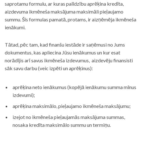
saprotamu formulu, ar kuras palīdzību aprēķina kredīta,
aizdevuma ikmēneša maksājuma maksimāli pieļaujamo
summu. Šīs formulas pamatā, protams, ir aizņēmēja ikmēneša
ienākumi.
Tātad, pēc tam, kad finanšu iestāde ir saņēmusi no Jums
dokumentus, kas apliecina Jūsu ienākumus un kur esat
norādījis arī savus ikmēneša izdevumus, aizdevēju finansisti
sāk savu darbu (veic izpēti un aprēķinus):
aprēķina neto ienākumus (kopējā ienākumu summa mīnus
izdevumi);
aprēķina maksimālo, pieļaujamo ikmēneša maksājumu;
izejot no ikmēneša pieļaujamās maksājuma summas,
nosaka kredīta maksimālo summu un termiņu.