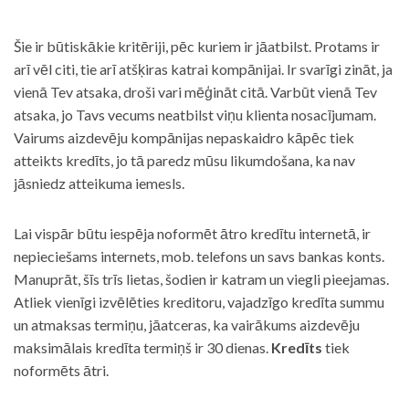
Šie ir būtiskākie kritēriji, pēc kuriem ir jāatbilst. Protams ir
arī vēl citi, tie arī atšķiras katrai kompānijai. Ir svarīgi zināt, ja
vienā Tev atsaka, droši vari mēģināt citā. Varbūt vienā Tev
atsaka, jo Tavs vecums neatbilst viņu klienta nosacījumam.
Vairums aizdevēju kompānijas nepaskaidro kāpēc tiek
atteikts kredīts, jo tā paredz mūsu likumdošana, ka nav
jāsniedz atteikuma iemesls.
Lai vispār būtu iespēja noformēt ātro kredītu internetā, ir
nepieciešams internets, mob. telefons un savs bankas konts.
Manuprāt, šīs trīs lietas, šodien ir katram un viegli pieejamas.
Atliek vienīgi izvēlēties kreditoru, vajadzīgo kredīta summu
un atmaksas termiņu, jāatceras, ka vairākums aizdevēju
maksimālais kredīta termiņš ir 30 dienas.
Kredīts
tiek
noformēts ātri.