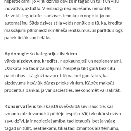
nepietiekami, jo viņu dzīves devīze ir tagad un tūlīt un visu
inovatīvo, aktuālo. Vienlaicīgi nepieciešams remontēt
dzīvokli, iegādāties sadzīves tehniku un nopirkt jaunu
automašīnu. Šāds dzīves stila veids nonāk pie tā, ka, kredīta
maksājumi pārsniedz ikmēneša ienākumus, un parādu slogs
paliek lielāks un lielāks.
Apdomīgie
: šo kategoriju cilvēkiem
vārds
aizdevums
,
kredīts
, ir apkaunojoši un nepieņemami.
Uzskata, ka tas ir zaudējums. Nespēja tikt galā bez citu
palīdzības – tā gluži nav problēma, bet gan fakts, ka
aizdevums ir pārāk dārgs prieks viņiem. Kāpēc maksāt
procentus bankai, ja var paciesties, ieekonomēt vai sakrāt.
Konservatīvie
: tik skaistā svešvārdā sevi sauc tie, kas
izmanto aizdevumu kā pēdējo iespēju. Viņi vienkārši dzīvo
savu dzīvi, ja ir nepieciešamība, tad ietaupīs, bet ja vajag
tagad un tūlīt, neatliekami, tikai tad izmantos aizņēmumu,