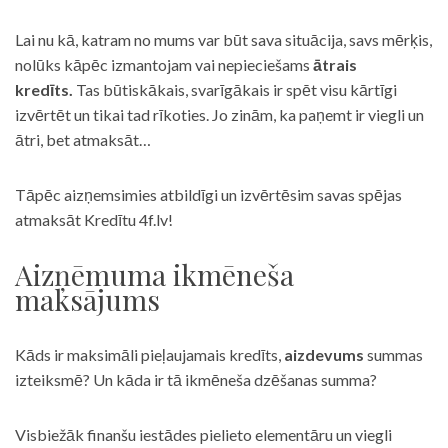
Lai nu kā, katram no mums var būt sava situācija, savs mērķis,
nolūks kāpēc izmantojam vai nepieciešams
ātrais
kredīts.
Tas būtiskākais, svarīgākais ir spēt visu kārtīgi
izvērtēt un tikai tad rīkoties. Jo zinām, ka paņemt ir viegli un
ātri, bet atmaksāt…
Tāpēc aizņemsimies atbildīgi un izvērtēsim savas spējas
atmaksāt Kredītu 4f.lv!
Aizņēmuma ikmēneša
maksājums
Kāds ir maksimāli pieļaujamais kredīts,
aizdevums
summas
izteiksmē? Un kāda ir tā ikmēneša dzēšanas summa?
Visbiežāk finanšu iestādes pielieto elementāru un viegli