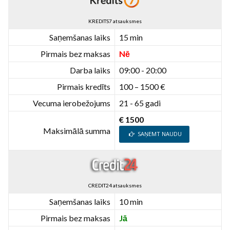
KREDITS7 atsauksmes
Saņemšanas laiks
15 min
Pirmais bez maksas
Nē
Darba laiks
09:00 - 20:00
Pirmais kredīts
100 – 1500 €
Vecuma ierobežojums
21 - 65 gadi
€ 1500
Maksimālā summa
SAŅEMT NAUDU
CREDIT24 atsauksmes
Saņemšanas laiks
10 min
Pirmais bez maksas
Jā