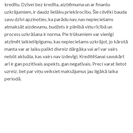
kredītu. Dzīvei bez kredīta, aizņēmuma un ar finanšu
uzkrājumiem, ir daudz lielāku priekšrocību. Šie cilvēki bauda
savu dzīvi apzinoties, ka parādu nav, nav nepieciešams
atmaksāt aizdevumu, budžets ir pilnībā viņu rīcībā un
process uzkrāšana ir norma. Pie trūkumiem var vienīgi
atzīmēt laikietilpīgumu, kas nepieciešams uzkrājot, jo kārotā
manta var ar laiku palikt divreiz dārgāka vai arī var vairs
nebūt aktuāla, kas vairs nav izdevīgi. Kreditēšanai savukārt
arī ir gan pozitīvais aspekts, gan negatīvais. Preci varat lietot
uzreiz, bet par viņu veiksiet maksājumus jau ilgākā laika
periodā.