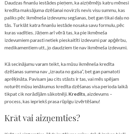
Daudzas finanšu iestādes pieņem, ka aizņēmējs katru mēnesi
kredīta maksājuma dzēšanai novirzīs nevis visu summu, kas
paliks pēc ikmēneša izdevumu segšanas, bet gan tikai daļu no
tās. Turklāt katra finanšu iestāde nosaka savu formulu, pēc
kuras vadīties. Jāņem arī vērā tas, ka pie ikmēneša
izdevumiem parasti netiek pieskaitīti izdevumi par apģērbu,
medikamentiem utt., jo daudziem tie nav ikmēneša izdevumi.
Kā secinājumu varam teikt, ka mūsu ikmēneša kredīta
dzēšanas summa nav „izrauta no gaisa”, bet gan pamatoti
aprēķināta. Pavisam jau cits stāsts ir tas, vai mēs spējam
noturēt mūsu ienākumus kredīta dzēšanas visa perioda laikā
tikpat cik norādījām sākotnēji.
Kredīts
, aizdevums –
process, kas iepriekš prasa rūpīgu izvērtēšanu!
Krāt vai aizņemties?