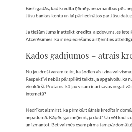
Bieži gadās, kad kredīta ņēmējs neuzmanības pēc nepar
Jūsu bankas kontu un lai pārliecinātos par Jūsu datu p
Ja tiešām Jums ir atteikt
kredīts
, aizdevums, es iete
Atcerēsimies, ka ir nepieciešams aizņemties atbildīgi
Kādos gadījumos – ātrais kre
Nu jau droši varam teikt, ka šodien visi zina vai vismaz
Respektīvi nebūs pārspīlēti teikts, ja apgalvošu, ka n
vienkārši. Protams, kā jau visam ir arī savas negatīv
internetā?
Nedrīkst aizmirst, ka pirmkārt ātrais kredīts ir domāt
nepadomā. Kāpēc gan neņemt, ja dod? Un vēl kad izd
un izmantot. Bet vai mēs esam pirms tam pārdomājuši 