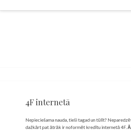
Skip
to
content
4F internetā
Nepieciešama nauda, tieši tagad un tūlīt? Neparedzēts
dažkārt pat ātrāk ir noformēt kredītu internetā 4F.
Ā