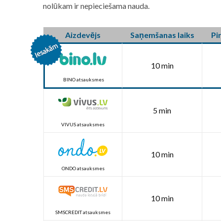
nolūkam ir nepieciešama nauda.
Aizdevējs
Saņemšanas laiks
Pi
10 min
BINO atsauksmes
5 min
VIVUS atsauksmes
10 min
ONDO atsauksmes
10 min
SMSCREDIT atsauksmes