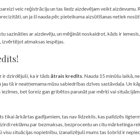
eizi veic reģistrāciju un tas liedz aizdevējam veikt aizdevumu. R
recizitāti, un ja šī nauda pēc pieteikuma aizsūtīšanas netiek nosūt
iktu sazināties ar aizdevēju, un mēģināt noskaidrot, kāds ir iemesl
, izvērtējot atmaksas iespējas.
dīts!
 ir dzirdējuši, ka ir tāds
ātrais kredīts
. Nauda 15 minūšu laikā, ne
u jau tā ir neatņemama mūsu sabiedrības dzīves sastāvdaļa. Un kāpēc 
ās iezīmes, bet šoreiz gan gribētos parunāt par mērķi vai situācijā
s tikai ārkārtas gadījumiem, tas nav līdzeklis, kas palīdzēs ilgter
zirdi reklāmu par bezmaksas, bezprocentu un citu mārketinga rek
visu situācijas nopietnību, izanalizējuši mums tas šobrīd ir nepie