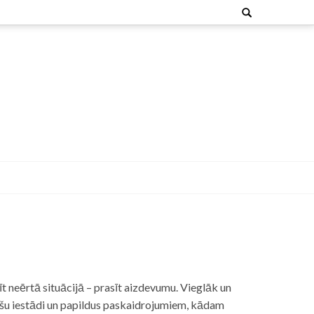
Search
for:
t neērtā situācijā – prasīt aizdevumu. Vieglāk un
nšu iestādi un papildus paskaidrojumiem, kādam