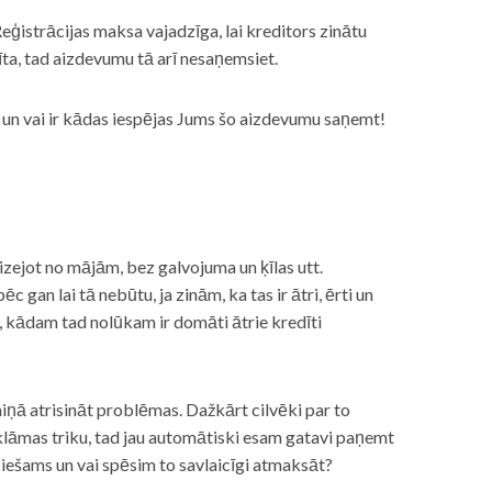
eģistrācijas maksa vajadzīga, lai kreditors zinātu
īta, tad aizdevumu tā arī nesaņemsiet.
s, un vai ir kādas iespējas Jums šo aizdevumu saņemt!
izejot no mājām, bez galvojuma un ķīlas utt.
gan lai tā nebūtu, ja zinām, ka tas ir ātri, ērti un
m, kādam tad nolūkam ir domāti ātrie kredīti
miņā atrisināt problēmas. Dažkārt cilvēki par to
lāmas triku, tad jau automātiski esam gatavi paņemt
ciešams un vai spēsim to savlaicīgi atmaksāt?