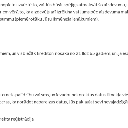
i nopietni izvērtē to, vai Jūs būsit spējīgs atmaksāt šo aizdevumu
m vērā to, ka aizdevējs arī izrēķina vai Jums pēc aizdevuma maks
 summu (piemērotāku Jūsu ikmēneša ienākumiem).
iem, un visbiežāk kreditori nosaka no 21 līdz 65 gadiem, un, ja es
nterneta palīdzību vai sms, un ievadot nekorektus datus tīmekļa vi
tceras, ka norādot nepareizus datus, Jūs pakļaujat sevi nevajadzī
rekta reģistrācija