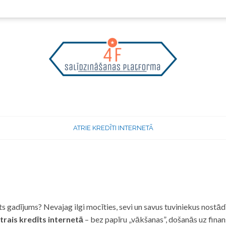
ATRIE KREDĪTI INTERNETĀ
 gadījums? Nevajag ilgi mocīties, sevi un savus tuviniekus nostādī
trais kredīts internetā
– bez papīru „vākšanas”, došanās uz fina