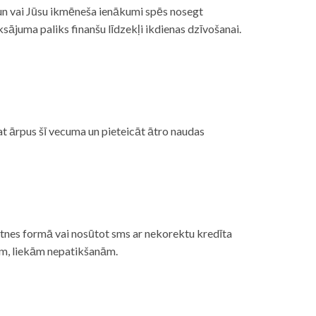
, un vai Jūsu ikmēneša ienākumi spēs nosegt
ājuma paliks finanšu līdzekļi ikdienas dzīvošanai.
at ārpus šī vecuma un pieteicāt ātro naudas
etnes formā vai nosūtot sms ar nekorektu kredīta
gām, liekām nepatikšanām.