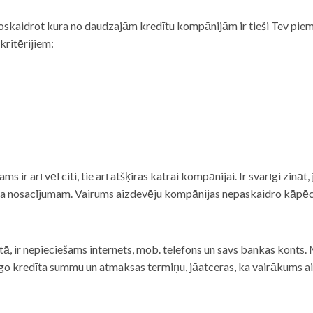
noskaidrot kura no daudzajām kredītu kompānijām ir tieši Tev piemē
 kritērijiem:
tams ir arī vēl citi, tie arī atšķiras katrai kompānijai. Ir svarīgi zin
nta nosacījumam. Vairums aizdevēju kompānijas nepaskaidro kāpēc t
ā, ir nepieciešams internets, mob. telefons un savs bankas konts. Ma
dzīgo kredīta summu un atmaksas termiņu, jāatceras, ka vairākums a