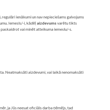
i, regulāri ienākumi un nav nepieciešams galvojums
vumu. Iemesls/-i, kādēļ
aizdevums
varētu tikts
s paskaidrot vai minēt atteikuma iemeslu/-s.
ojāta. Neatmaksāti aizdevumi, vai laikā nenomaksāti
mēr, ja Jūs neesat oficiāls darba ņēmējs, tad