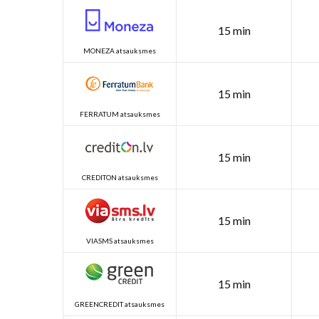
15 min
MONEZA atsauksmes
15 min
FERRATUM atsauksmes
15 min
CREDITON atsauksmes
15 min
VIASMS atsauksmes
15 min
GREENCREDIT atsauksmes