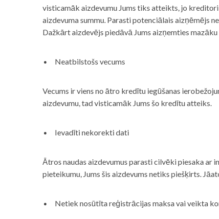
visticamāk aizdevumu Jums tiks atteikts, jo kreditor
aizdevuma summu. Parasti potenciālais aizņēmējs neņe
Dažkārt aizdevējs piedāvā Jums aizņemties mazāku
Neatbilstošs vecums
Vecums ir viens no ātro kredītu iegūšanas ierobežojum
aizdevumu, tad visticamāk Jums šo kredītu atteiks.
Ievadīti nekorekti dati
Ātros naudas aizdevumus parasti cilvēki piesaka ar i
pieteikumu, Jums šis aizdevums netiks piešķirts. Jāa
Netiek nosūtīta reģistrācijas maksa vai veikta ko