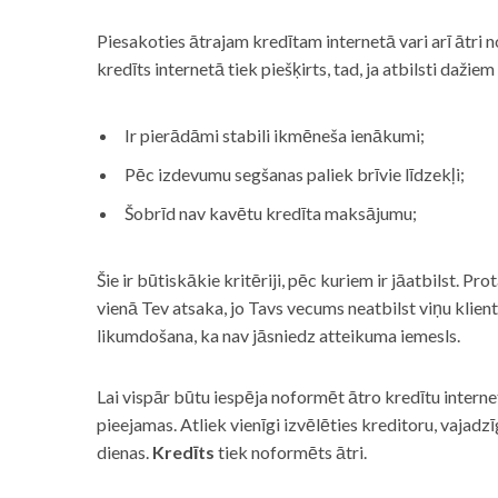
Piesakoties ātrajam kredītam internetā vari arī ātri 
kredīts internetā tiek piešķirts, tad, ja atbilsti dažiem
Ir pierādāmi stabili ikmēneša ienākumi;
Pēc izdevumu segšanas paliek brīvie līdzekļi;
Šobrīd nav kavētu kredīta maksājumu;
Šie ir būtiskākie kritēriji, pēc kuriem ir jāatbilst. Pro
vienā Tev atsaka, jo Tavs vecums neatbilst viņu klie
likumdošana, ka nav jāsniedz atteikuma iemesls.
Lai vispār būtu iespēja noformēt ātro kredītu internet
pieejamas. Atliek vienīgi izvēlēties kreditoru, vaja
dienas.
Kredīts
tiek noformēts ātri.