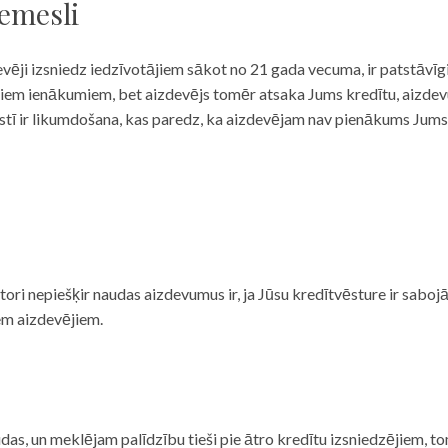
iemesli
evēji izsniedz iedzīvotājiem sākot no 21 gada vecuma, ir patstāvīg
ulāriem ienākumiem, bet aizdevējs tomēr atsaka Jums kredītu, aizde
 valstī ir likumdošana, kas paredz, ka aizdevējam nav pienākums Jum
ditori nepiešķir naudas aizdevumus ir, ja Jūsu kredītvēsture ir sab
em aizdevējiem.
das, un meklējam palīdzību tieši pie ātro kredītu izsniedzējiem, to