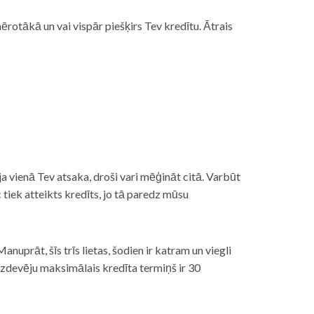
rotākā un vai vispār piešķirs Tev kredītu. Ātrais
āt, ja vienā Tev atsaka, droši vari mēģināt citā. Varbūt
iek atteikts kredīts, jo tā paredz mūsu
nuprāt, šīs trīs lietas, šodien ir katram un viegli
izdevēju maksimālais kredīta termiņš ir 30