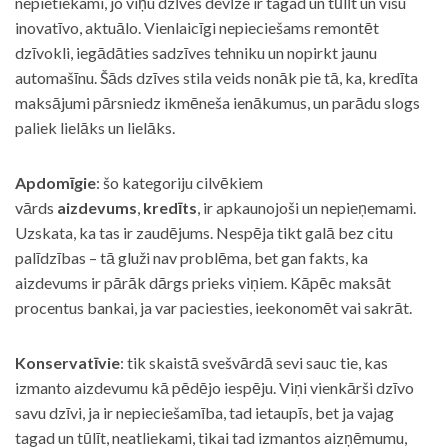
nepietiekami, jo viņu dzīves devīze ir tagad un tūlīt un visu
inovatīvo, aktuālo. Vienlaicīgi nepieciešams remontēt
dzīvokli, iegādāties sadzīves tehniku un nopirkt jaunu
automašīnu. Šāds dzīves stila veids nonāk pie tā, ka, kredīta
maksājumi pārsniedz ikmēneša ienākumus, un parādu slogs
paliek lielāks un lielāks.
Apdomīgie
: šo kategoriju cilvēkiem
vārds
aizdevums
,
kredīts
, ir apkaunojoši un nepieņemami.
Uzskata, ka tas ir zaudējums. Nespēja tikt galā bez citu
palīdzības – tā gluži nav problēma, bet gan fakts, ka
aizdevums ir pārāk dārgs prieks viņiem. Kāpēc maksāt
procentus bankai, ja var paciesties, ieekonomēt vai sakrāt.
Konservatīvie
: tik skaistā svešvārdā sevi sauc tie, kas
izmanto aizdevumu kā pēdējo iespēju. Viņi vienkārši dzīvo
savu dzīvi, ja ir nepieciešamība, tad ietaupīs, bet ja vajag
tagad un tūlīt, neatliekami, tikai tad izmantos aizņēmumu,