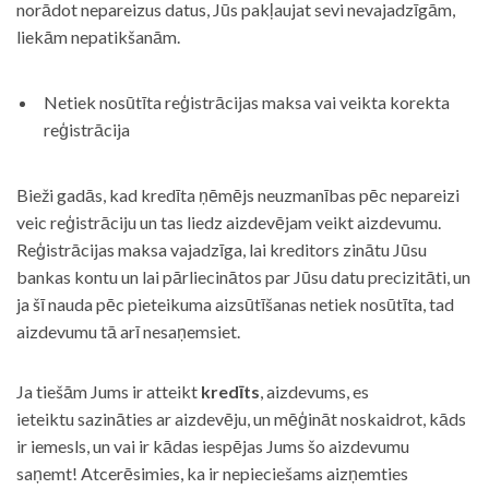
norādot nepareizus datus, Jūs pakļaujat sevi nevajadzīgām,
liekām nepatikšanām.
Netiek nosūtīta reģistrācijas maksa vai veikta korekta
reģistrācija
Bieži gadās, kad kredīta ņēmējs neuzmanības pēc nepareizi
veic reģistrāciju un tas liedz aizdevējam veikt aizdevumu.
Reģistrācijas maksa vajadzīga, lai kreditors zinātu Jūsu
bankas kontu un lai pārliecinātos par Jūsu datu precizitāti, un
ja šī nauda pēc pieteikuma aizsūtīšanas netiek nosūtīta, tad
aizdevumu tā arī nesaņemsiet.
Ja tiešām Jums ir atteikt
kredīts
, aizdevums, es
ieteiktu sazināties ar aizdevēju, un mēģināt noskaidrot, kāds
ir iemesls, un vai ir kādas iespējas Jums šo aizdevumu
saņemt! Atcerēsimies, ka ir nepieciešams aizņemties