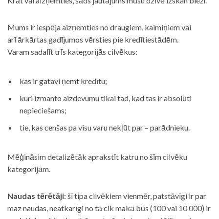
Krāt vai aizņemties, šāds jautājums mūsu dzīvē izskan bieži.
Mums ir iespēja aizņemties no draugiem, kaimiņiem vai
arī ārkārtas gadījumos vērsties pie kredītiestādēm.
Varam sadalīt trīs kategorijās cilvēkus:
kas ir gatavi ņemt kredītu;
kuri izmanto aizdevumu tikai tad, kad tas ir absolūti
nepieciešams;
tie, kas cenšas pa visu varu nekļūt par – parādnieku.
Mēģināsim detalizētāk aprakstīt katru no šīm cilvēku
kategorijām.
Naudas tērētāji
: šī tipa cilvēkiem vienmēr, patstāvīgi ir par
maz naudas, neatkarīgi no tā cik makā būs (100 vai 10 000) ir