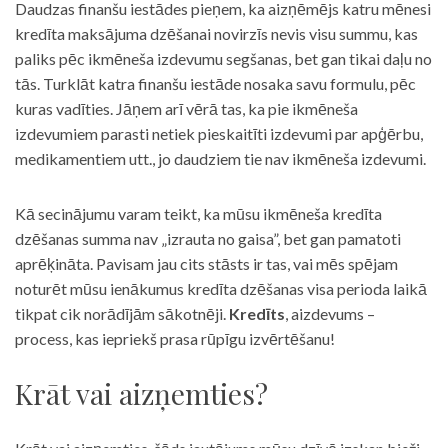
Daudzas finanšu iestādes pieņem, ka aizņēmējs katru mēnesi
kredīta maksājuma dzēšanai novirzīs nevis visu summu, kas
paliks pēc ikmēneša izdevumu segšanas, bet gan tikai daļu no
tās. Turklāt katra finanšu iestāde nosaka savu formulu, pēc
kuras vadīties. Jāņem arī vērā tas, ka pie ikmēneša
izdevumiem parasti netiek pieskaitīti izdevumi par apģērbu,
medikamentiem utt., jo daudziem tie nav ikmēneša izdevumi.
Kā secinājumu varam teikt, ka mūsu ikmēneša kredīta
dzēšanas summa nav „izrauta no gaisa”, bet gan pamatoti
aprēķināta. Pavisam jau cits stāsts ir tas, vai mēs spējam
noturēt mūsu ienākumus kredīta dzēšanas visa perioda laikā
tikpat cik norādījām sākotnēji.
Kredīts
, aizdevums –
process, kas iepriekš prasa rūpīgu izvērtēšanu!
Krāt vai aizņemties?