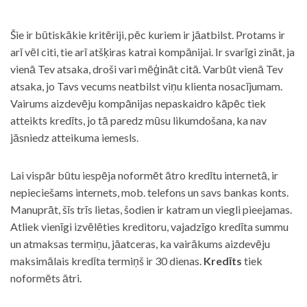
Šie ir būtiskākie kritēriji, pēc kuriem ir jāatbilst. Protams ir
arī vēl citi, tie arī atšķiras katrai kompānijai. Ir svarīgi zināt, ja
vienā Tev atsaka, droši vari mēģināt citā. Varbūt vienā Tev
atsaka, jo Tavs vecums neatbilst viņu klienta nosacījumam.
Vairums aizdevēju kompānijas nepaskaidro kāpēc tiek
atteikts kredīts, jo tā paredz mūsu likumdošana, ka nav
jāsniedz atteikuma iemesls.
Lai vispār būtu iespēja noformēt ātro kredītu internetā, ir
nepieciešams internets, mob. telefons un savs bankas konts.
Manuprāt, šīs trīs lietas, šodien ir katram un viegli pieejamas.
Atliek vienīgi izvēlēties kreditoru, vajadzīgo kredīta summu
un atmaksas termiņu, jāatceras, ka vairākums aizdevēju
maksimālais kredīta termiņš ir 30 dienas.
Kredīts
tiek
noformēts ātri.