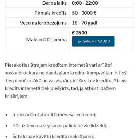
Darba laiks
8:00 - 22:00
Pirmais kredīts
50 - 3000 €
Vecuma ierobežojums
18 - 70 gadi
€ 3500
Maksimālā summa
SAŅEMT NAUDU
Piesakoties ātrajam kredītam internetā vari arī ātri
noskaidrot kura no daudzajām kredītu kompānijām ir tieši
Tev piemērotākā un vai vispār piešķirs Tev kredītu. Ātrais
kredīts internetā tiek piešķirts, tad, ja atbilsti dažiem
kritērijiem:
Ir pierādāmi stabili ikmēneša ienākumi;
Pēc izdevumu segšanas paliek brīvie līdzekļi;
Šobrīd nav kavētu kredīta maksājumu;