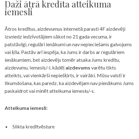
Daži ātrā kredīta atteikuma
iemesli
Ātros kredītus, aizdevumus internetā parasti 4F aizdevēji
izsniedz iedzīvotājiem sākot no 21 gada vecuma, ir
patstāvīgi, regulāri ienākumi un nav nepieciešams galvojums
vai ķīla. Pastāv arī iespēja, ka Jums ir darbs ar regulāriem
ienākumiem, bet aizdevējs tomēr atsaka Jums kredītu,
aizdevumu. Iemesls/-i, kādēļ
aizdevums
varētu tikts
atteikts, vai vienkārši nepiešķirts, ir vairāki. Mūsu valstī ir
likumdošana, kas paredz, ka aizdevējam nav pienākums Jums
paskaidrot vai minēt atteikuma iemeslu/-s.
Atteikuma iemesli:
Slikta kredītvēsture