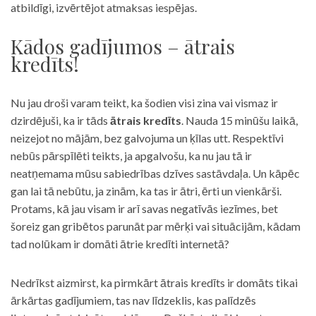
atbildīgi, izvērtējot atmaksas iespējas.
Kādos gadījumos – ātrais
kredīts!
Nu jau droši varam teikt, ka šodien visi zina vai vismaz ir
dzirdējuši, ka ir tāds
ātrais kredīts
. Nauda 15 minūšu laikā,
neizejot no mājām, bez galvojuma un ķīlas utt. Respektīvi
nebūs pārspīlēti teikts, ja apgalvošu, ka nu jau tā ir
neatņemama mūsu sabiedrības dzīves sastāvdaļa. Un kāpēc
gan lai tā nebūtu, ja zinām, ka tas ir ātri, ērti un vienkārši.
Protams, kā jau visam ir arī savas negatīvās iezīmes, bet
šoreiz gan gribētos parunāt par mērķi vai situācijām, kādam
tad nolūkam ir domāti ātrie kredīti internetā?
Nedrīkst aizmirst, ka pirmkārt ātrais kredīts ir domāts tikai
ārkārtas gadījumiem, tas nav līdzeklis, kas palīdzēs