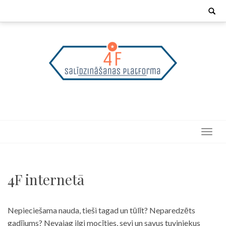
Skip
Search
for:
to
content
4F internetā
Nepieciešama nauda, tieši tagad un tūlīt? Neparedzēts
gadījums? Nevajag ilgi mocīties, sevi un savus tuviniekus