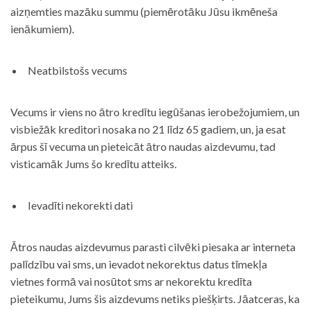
aizņemties mazāku summu (piemērotāku Jūsu ikmēneša
ienākumiem).
Neatbilstošs vecums
Vecums ir viens no ātro kredītu iegūšanas ierobežojumiem, un
visbiežāk kreditori nosaka no 21 līdz 65 gadiem, un, ja esat
ārpus šī vecuma un pieteicāt ātro naudas aizdevumu, tad
visticamāk Jums šo kredītu atteiks.
Ievadīti nekorekti dati
Ātros naudas aizdevumus parasti cilvēki piesaka ar interneta
palīdzību vai sms, un ievadot nekorektus datus tīmekļa
vietnes formā vai nosūtot sms ar nekorektu kredīta
pieteikumu, Jums šis aizdevums netiks piešķirts. Jāatceras, ka