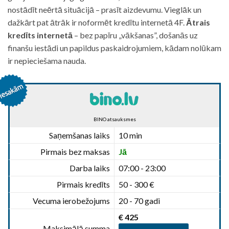
nostādīt neērtā situācijā – prasīt aizdevumu. Vieglāk un
dažkārt pat ātrāk ir noformēt kredītu internetā 4F.
Ātrais
kredīts internetā
– bez papīru „vākšanas”, došanās uz
finanšu iestādi un papildus paskaidrojumiem, kādam nolūkam
ir nepieciešama nauda.
BINO atsauksmes
Saņemšanas laiks
10 min
Pirmais bez maksas
Jā
Darba laiks
07:00 - 23:00
Pirmais kredīts
50 - 300 €
Vecuma ierobežojums
20 - 70 gadi
€ 425
Maksimālā summa