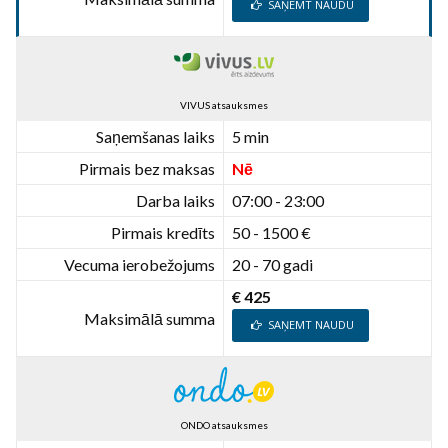
SAŅEMT NAUDU
VIVUS atsauksmes
Saņemšanas laiks
5 min
Pirmais bez maksas
Nē
Darba laiks
07:00 - 23:00
Pirmais kredīts
50 - 1500 €
Vecuma ierobežojums
20 - 70 gadi
€ 425
Maksimālā summa
SAŅEMT NAUDU
ONDO atsauksmes