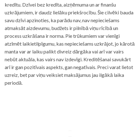
kredītu. Dzīvei bez kredīta, aizņēmuma un ar finanšu
uzkrājumiem, ir daudz lielāku priekšrocību. Šie cilvēki bauda
savu dzīvi apzinoties, ka parādu nav, nav nepieciešams
atmaksāt aizdevumu, budžets ir pilnībā viņu rīcībā un
process uzkrāšana ir norma. Pie trūkumiem var vienīgi
atzīmēt laikietilpīgumu, kas nepieciešams uzkrājot, jo kārotā
manta var ar laiku palikt divreiz dārgāka vai arī var vairs
nebūt aktuāla, kas vairs nav izdevīgi. Kreditēšanai savukārt
arī ir gan pozitīvais aspekts, gan negatīvais. Preci varat lietot
uzreiz, bet par viņu veiksiet maksājumus jau ilgākā laika
periodā.