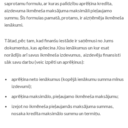
saprotamu formulu, ar kuras palīdzību aprēķina kredīta,
aizdevuma ikmēneša maksājuma maksimāli pieļaujamo
summu. Šīs formulas pamatā, protams, ir aizņēmēja ikmēneša
ienākumi.
Tātad, pēc tam, kad finanšu iestāde ir saņēmusi no Jums
dokumentus, kas apliecina Jūsu ienākumus un kur esat
norādījis arī savus ikmēneša izdevumus, aizdevēju finansisti
sāk savu darbu (veic izpēti un aprēķinus):
aprēķina neto ienākumus (kopējā ienākumu summa mīnus
izdevumi);
aprēķina maksimālo, pieļaujamo ikmēneša maksājumu;
izejot no ikmēneša pieļaujamās maksājuma summas,
nosaka kredīta maksimālo summu un termiņu.