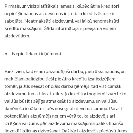
Pirmais, un visizplatītākais iemesls, kāpēc ātrie kreditori
nepiešķir naudas aizdevumus ir, ja Jūsu kredītvēsture ir
sabojāta. Neatmaksāti aizdevumi, vai laikā nenomaksāti
kredītu maksājumi. Šāda informācija ir pieejama visiem
aizdevējiem.
Nepietiekami ieņēmumi
Bieži vien, kad esam pazaudējuši darbu, pietrūkst naudas, un
meklējam palīdzību tieši pie ātro kredītu izsniedzējiem,
tomēr, ja Jūs neesat oficiāls darba ņēmējs, tad visticamāk
aizdevumu Jums tiks atteikts, jo kreditori nopietni izvērtē to,
vai Jūs būsit spējīgs atmaksāt šo aizdevumu, un vai Jūsu
ikmēneša ienākumi spēs nosegt aizdevuma summu. Parasti
potenciālais aizņēmējs neņem vērā to, ka aizdevējs arī
izrēķina vai Jums pēc aizdevuma maksājuma paliks finanšu
līdzekļi ikdienas dzīvošanai. Dažkārt aizdevējs piedāvā Jums