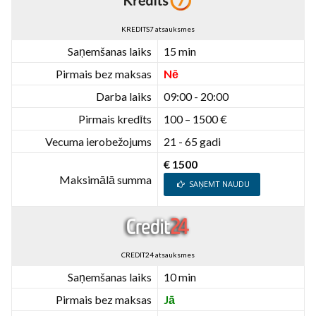
KREDITS7 atsauksmes
Saņemšanas laiks
15 min
Pirmais bez maksas
Nē
Darba laiks
09:00 - 20:00
Pirmais kredīts
100 – 1500 €
Vecuma ierobežojums
21 - 65 gadi
€ 1500
Maksimālā summa
SAŅEMT NAUDU
CREDIT24 atsauksmes
Saņemšanas laiks
10 min
Pirmais bez maksas
Jā