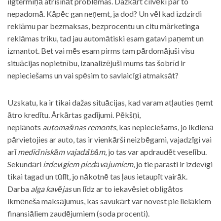
ilgtermiņā atrisināt problēmas. Dažkārt cilvēki par to
nepadomā. Kāpēc gan neņemt, ja dod? Un vēl kad izdzirdi
reklāmu par bezmaksas, bezprocentu un citu mārketinga
reklāmas triku, tad jau automātiski esam gatavi paņemt un
izmantot. Bet vai mēs esam pirms tam pārdomājuši visu
situācijas nopietnību, izanalizējuši mums tas šobrīd ir
nepieciešams un vai spēsim to savlaicīgi atmaksāt?
Uzskatu, ka ir tikai dažas situācijas, kad varam atļauties ņemt
ātro kredītu. Ārkārtas gadījumi. Pēkšņi,
neplānots
automašīnas remonts
, kas nepieciešams, jo ikdienā
pārvietojies ar auto, tas ir vienkārši neizbēgami, vajadzīgi vai
arī
medicīniskām vajadzībām
, jo tas var apdraudēt veselību.
Sekundāri
izdevīgiem piedāvājumiem
, jo tie parasti ir izdevīgi
tikai tagad un tūlīt, jo nākotnē tas ļaus ietaupīt vairāk.
Darba
alga kavējas
un līdz ar to iekavēsiet obligātos
ikmēneša maksājumus, kas savukārt var novest pie lielākiem
finansiāliem zaudējumiem (soda procenti).