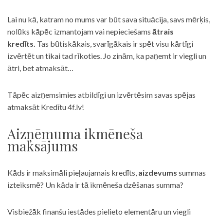
Lai nu kā, katram no mums var būt sava situācija, savs mērķis,
nolūks kāpēc izmantojam vai nepieciešams
ātrais
kredīts.
Tas būtiskākais, svarīgākais ir spēt visu kārtīgi
izvērtēt un tikai tad rīkoties. Jo zinām, ka paņemt ir viegli un
ātri, bet atmaksāt…
Tāpēc aizņemsimies atbildīgi un izvērtēsim savas spējas
atmaksāt Kredītu 4f.lv!
Aizņēmuma ikmēneša
maksājums
Kāds ir maksimāli pieļaujamais kredīts,
aizdevums
summas
izteiksmē? Un kāda ir tā ikmēneša dzēšanas summa?
Visbiežāk finanšu iestādes pielieto elementāru un viegli