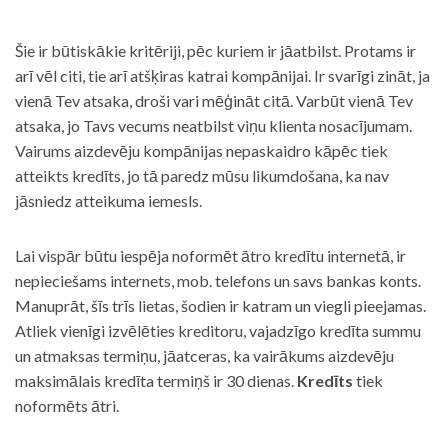
Šie ir būtiskākie kritēriji, pēc kuriem ir jāatbilst. Protams ir
arī vēl citi, tie arī atšķiras katrai kompānijai. Ir svarīgi zināt, ja
vienā Tev atsaka, droši vari mēģināt citā. Varbūt vienā Tev
atsaka, jo Tavs vecums neatbilst viņu klienta nosacījumam.
Vairums aizdevēju kompānijas nepaskaidro kāpēc tiek
atteikts kredīts, jo tā paredz mūsu likumdošana, ka nav
jāsniedz atteikuma iemesls.
Lai vispār būtu iespēja noformēt ātro kredītu internetā, ir
nepieciešams internets, mob. telefons un savs bankas konts.
Manuprāt, šīs trīs lietas, šodien ir katram un viegli pieejamas.
Atliek vienīgi izvēlēties kreditoru, vajadzīgo kredīta summu
un atmaksas termiņu, jāatceras, ka vairākums aizdevēju
maksimālais kredīta termiņš ir 30 dienas.
Kredīts
tiek
noformēts ātri.