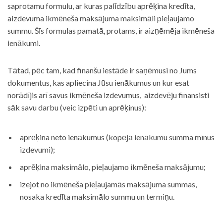
saprotamu formulu, ar kuras palīdzību aprēķina kredīta,
aizdevuma ikmēneša maksājuma maksimāli pieļaujamo
summu. Šīs formulas pamatā, protams, ir aizņēmēja ikmēneša
ienākumi.
Tātad, pēc tam, kad finanšu iestāde ir saņēmusi no Jums
dokumentus, kas apliecina Jūsu ienākumus un kur esat
norādījis arī savus ikmēneša izdevumus, aizdevēju finansisti
sāk savu darbu (veic izpēti un aprēķinus):
aprēķina neto ienākumus (kopējā ienākumu summa mīnus
izdevumi);
aprēķina maksimālo, pieļaujamo ikmēneša maksājumu;
izejot no ikmēneša pieļaujamās maksājuma summas,
nosaka kredīta maksimālo summu un termiņu.