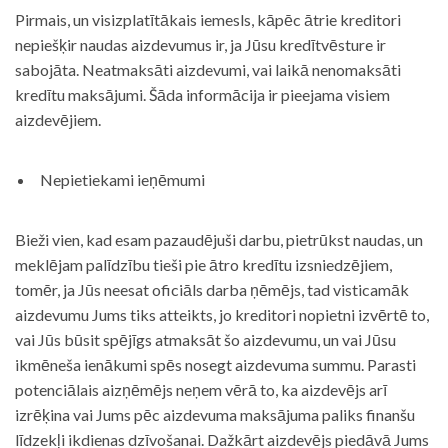
Pirmais, un visizplatītākais iemesls, kāpēc ātrie kreditori
nepiešķir naudas aizdevumus ir, ja Jūsu kredītvēsture ir
sabojāta. Neatmaksāti aizdevumi, vai laikā nenomaksāti
kredītu maksājumi. Šāda informācija ir pieejama visiem
aizdevējiem.
Nepietiekami ieņēmumi
Bieži vien, kad esam pazaudējuši darbu, pietrūkst naudas, un
meklējam palīdzību tieši pie ātro kredītu izsniedzējiem,
tomēr, ja Jūs neesat oficiāls darba ņēmējs, tad visticamāk
aizdevumu Jums tiks atteikts, jo kreditori nopietni izvērtē to,
vai Jūs būsit spējīgs atmaksāt šo aizdevumu, un vai Jūsu
ikmēneša ienākumi spēs nosegt aizdevuma summu. Parasti
potenciālais aizņēmējs neņem vērā to, ka aizdevējs arī
izrēķina vai Jums pēc aizdevuma maksājuma paliks finanšu
līdzekļi ikdienas dzīvošanai. Dažkārt aizdevējs piedāvā Jums