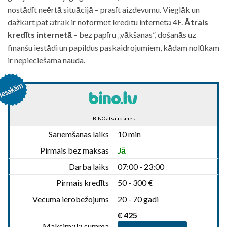
nostādīt neērtā situācijā – prasīt aizdevumu. Vieglāk un
dažkārt pat ātrāk ir noformēt kredītu internetā 4F.
Ātrais
kredīts internetā
– bez papīru „vākšanas”, došanās uz
finanšu iestādi un papildus paskaidrojumiem, kādam nolūkam
ir nepieciešama nauda.
BINO atsauksmes
Saņemšanas laiks
10 min
Pirmais bez maksas
Jā
Darba laiks
07:00 - 23:00
Pirmais kredīts
50 - 300 €
Vecuma ierobežojums
20 - 70 gadi
€ 425
Maksimālā summa