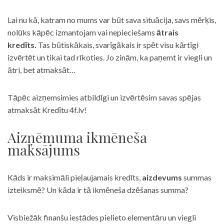
Lai nu kā, katram no mums var būt sava situācija, savs mērķis,
nolūks kāpēc izmantojam vai nepieciešams
ātrais
kredīts.
Tas būtiskākais, svarīgākais ir spēt visu kārtīgi
izvērtēt un tikai tad rīkoties. Jo zinām, ka paņemt ir viegli un
ātri, bet atmaksāt…
Tāpēc aizņemsimies atbildīgi un izvērtēsim savas spējas
atmaksāt Kredītu 4f.lv!
Aizņēmuma ikmēneša
maksājums
Kāds ir maksimāli pieļaujamais kredīts,
aizdevums
summas
izteiksmē? Un kāda ir tā ikmēneša dzēšanas summa?
Visbiežāk finanšu iestādes pielieto elementāru un viegli