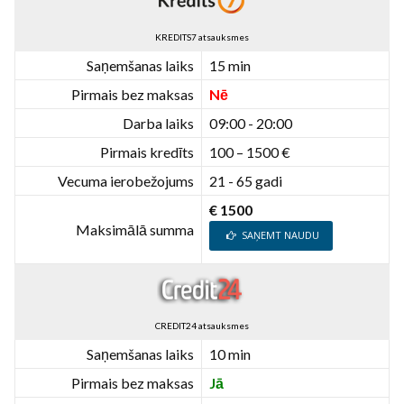
KREDITS7 atsauksmes
Saņemšanas laiks
15 min
Pirmais bez maksas
Nē
Darba laiks
09:00 - 20:00
Pirmais kredīts
100 – 1500 €
Vecuma ierobežojums
21 - 65 gadi
€ 1500
Maksimālā summa
SAŅEMT NAUDU
CREDIT24 atsauksmes
Saņemšanas laiks
10 min
Pirmais bez maksas
Jā