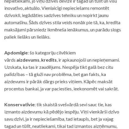
nepietiekami, jo viņu dzīves devīze ir tagad un tūlīt un visu
inovatīvo, aktuālo. Vienlaicīgi nepieciešams remontēt
dzīvokli, iegādāties sadzīves tehniku un nopirkt jaunu
automašīnu. Šāds dzīves stila veids nonāk pie tā, ka, kredīta
maksājumi pārsniedz ikmēneša ienākumus, un parādu slogs
paliek lielāks un lielāks.
Apdomīgie
: šo kategoriju cilvēkiem
vārds
aizdevums
,
kredīts
, ir apkaunojoši un nepieņemami.
Uzskata, ka tas ir zaudējums. Nespēja tikt galā bez citu
palīdzības – tā gluži nav problēma, bet gan fakts, ka
aizdevums ir pārāk dārgs prieks viņiem. Kāpēc maksāt
procentus bankai, ja var paciesties, ieekonomēt vai sakrāt.
Konservatīvie
: tik skaistā svešvārdā sevi sauc tie, kas
izmanto aizdevumu kā pēdējo iespēju. Viņi vienkārši dzīvo
savu dzīvi, ja ir nepieciešamība, tad ietaupīs, bet ja vajag
tagad un tūlīt, neatliekami, tikai tad izmantos aizņēmumu,