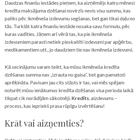
Daudzas finanšu iestādes pieņem, ka aizņēmējs katru mēnesi
kredīta maksājuma dzēšanai novirzīs nevis visu summu, kas
paliks pēc ikmēneša izdevumu segšanas, bet gan tikai daļu no
tās. Turklāt katra finanšu iestāde nosaka savu formulu, pēc
kuras vadīties. Jāņem arī vērā tas, ka pie ikmēneša
izdevumiem parasti netiek pieskaitīti izdevumi par apģērbu,
medikamentiem utt., jo daudziem tie nav ikmēneša izdevumi.
Kā secinājumu varam teikt, ka mūsu ikmēneša kredīta
dzēšanas summa nav „izrauta no gaisa”, bet gan pamatoti
aprēķināta. Pavisam jau cits stāsts ir tas, vai mēs spējam
noturēt mūsu ienākumus kredīta dzēšanas visa perioda laikā
tikpat cik norādījām sākotnēji.
Kredīts
, aizdevums –
process, kas iepriekš prasa rūpīgu izvērtēšanu!
Krāt vai aizņemties?