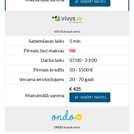
SAŅEMT NAUDU
VIVUS atsauksmes
Saņemšanas laiks
5 min
Pirmais bez maksas
Nē
Darba laiks
07:00 - 23:00
Pirmais kredīts
50 - 1500 €
Vecuma ierobežojums
20 - 70 gadi
€ 425
Maksimālā summa
SAŅEMT NAUDU
ONDO atsauksmes