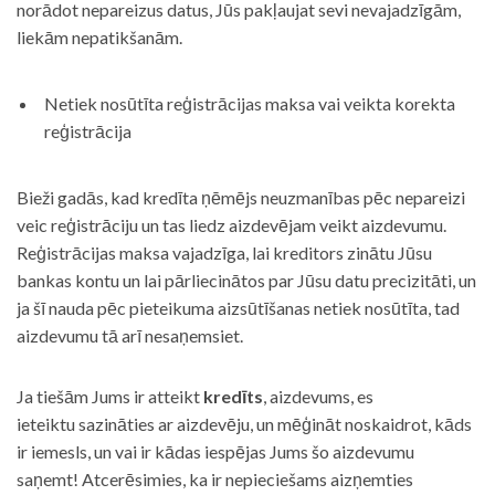
norādot nepareizus datus, Jūs pakļaujat sevi nevajadzīgām,
liekām nepatikšanām.
Netiek nosūtīta reģistrācijas maksa vai veikta korekta
reģistrācija
Bieži gadās, kad kredīta ņēmējs neuzmanības pēc nepareizi
veic reģistrāciju un tas liedz aizdevējam veikt aizdevumu.
Reģistrācijas maksa vajadzīga, lai kreditors zinātu Jūsu
bankas kontu un lai pārliecinātos par Jūsu datu precizitāti, un
ja šī nauda pēc pieteikuma aizsūtīšanas netiek nosūtīta, tad
aizdevumu tā arī nesaņemsiet.
Ja tiešām Jums ir atteikt
kredīts
, aizdevums, es
ieteiktu sazināties ar aizdevēju, un mēģināt noskaidrot, kāds
ir iemesls, un vai ir kādas iespējas Jums šo aizdevumu
saņemt! Atcerēsimies, ka ir nepieciešams aizņemties