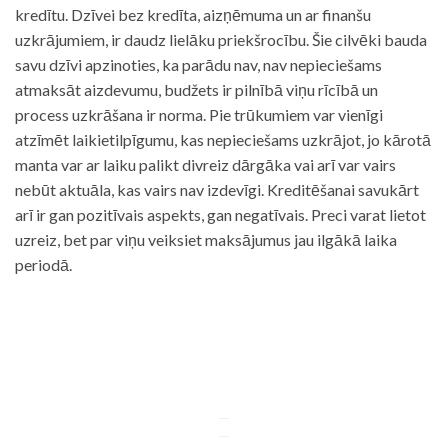
kredītu. Dzīvei bez kredīta, aizņēmuma un ar finanšu
uzkrājumiem, ir daudz lielāku priekšrocību. Šie cilvēki bauda
savu dzīvi apzinoties, ka parādu nav, nav nepieciešams
atmaksāt aizdevumu, budžets ir pilnībā viņu rīcībā un
process uzkrāšana ir norma. Pie trūkumiem var vienīgi
atzīmēt laikietilpīgumu, kas nepieciešams uzkrājot, jo kārotā
manta var ar laiku palikt divreiz dārgāka vai arī var vairs
nebūt aktuāla, kas vairs nav izdevīgi. Kreditēšanai savukārt
arī ir gan pozitīvais aspekts, gan negatīvais. Preci varat lietot
uzreiz, bet par viņu veiksiet maksājumus jau ilgākā laika
periodā.