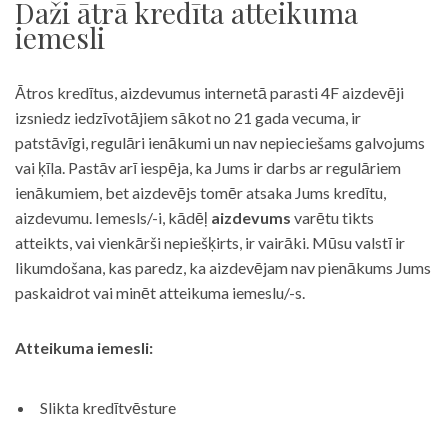
Daži ātrā kredīta atteikuma
iemesli
Ātros kredītus, aizdevumus internetā parasti 4F aizdevēji
izsniedz iedzīvotājiem sākot no 21 gada vecuma, ir
patstāvīgi, regulāri ienākumi un nav nepieciešams galvojums
vai ķīla. Pastāv arī iespēja, ka Jums ir darbs ar regulāriem
ienākumiem, bet aizdevējs tomēr atsaka Jums kredītu,
aizdevumu. Iemesls/-i, kādēļ
aizdevums
varētu tikts
atteikts, vai vienkārši nepiešķirts, ir vairāki. Mūsu valstī ir
likumdošana, kas paredz, ka aizdevējam nav pienākums Jums
paskaidrot vai minēt atteikuma iemeslu/-s.
Atteikuma iemesli:
Slikta kredītvēsture