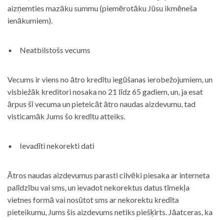
aizņemties mazāku summu (piemērotāku Jūsu ikmēneša
ienākumiem).
Neatbilstošs vecums
Vecums ir viens no ātro kredītu iegūšanas ierobežojumiem, un
visbiežāk kreditori nosaka no 21 līdz 65 gadiem, un, ja esat
ārpus šī vecuma un pieteicāt ātro naudas aizdevumu, tad
visticamāk Jums šo kredītu atteiks.
Ievadīti nekorekti dati
Ātros naudas aizdevumus parasti cilvēki piesaka ar interneta
palīdzību vai sms, un ievadot nekorektus datus tīmekļa
vietnes formā vai nosūtot sms ar nekorektu kredīta
pieteikumu, Jums šis aizdevums netiks piešķirts. Jāatceras, ka