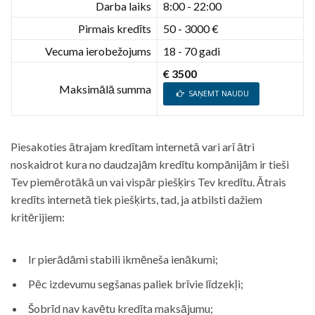
Darba laiks
8:00 - 22:00
Pirmais kredīts
50 - 3000 €
Vecuma ierobežojums
18 - 70 gadi
€ 3500
Maksimālā summa
SAŅEMT NAUDU
Piesakoties ātrajam kredītam internetā vari arī ātri
noskaidrot kura no daudzajām kredītu kompānijām ir tieši
Tev piemērotākā un vai vispār piešķirs Tev kredītu. Ātrais
kredīts internetā tiek piešķirts, tad, ja atbilsti dažiem
kritērijiem:
Ir pierādāmi stabili ikmēneša ienākumi;
Pēc izdevumu segšanas paliek brīvie līdzekļi;
Šobrīd nav kavētu kredīta maksājumu;