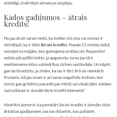
atbildīgi, izvērtējot atmaksas iespējas.
Kādos gadījumos – ātrais
kredīts!
Nu jau droši varam teikt, ka šodien visi zina vai vismaz ir
dzirdējuši, ka ir tāds
ātrais kredīts
. Nauda 15 minūšu laikā,
neizejot no mājām, bez galvojuma un ķīlas utt. Respektīvi
nebūs pārspīlēti teikts, ja apgalvošu, ka nu jau tā ir
neatņemama mūsu sabiedrības dzīves sastāvdaļa. Un kāpēc
gan lai tā nebūtu, ja zinām, ka tas ir ātri, ērti un vienkārši.
Protams, kā jau visam ir arī savas negatīvās iezīmes, bet
šoreiz gan gribētos parunāt par mērķi vai situācijām, kādam
tad nolūkam ir domāti ātrie kredīti internetā?
Nedrīkst aizmirst, ka pirmkārt ātrais kredīts ir domāts tikai
ārkārtas gadījumiem, tas nav līdzeklis, kas palīdzēs