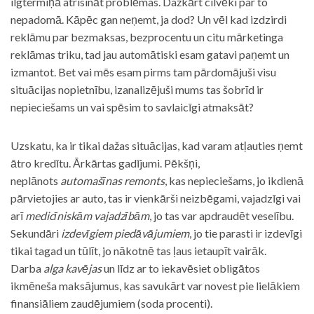
ilgtermiņā atrisināt problēmas. Dažkārt cilvēki par to
nepadomā. Kāpēc gan neņemt, ja dod? Un vēl kad izdzirdi
reklāmu par bezmaksas, bezprocentu un citu mārketinga
reklāmas triku, tad jau automātiski esam gatavi paņemt un
izmantot. Bet vai mēs esam pirms tam pārdomājuši visu
situācijas nopietnību, izanalizējuši mums tas šobrīd ir
nepieciešams un vai spēsim to savlaicīgi atmaksāt?
Uzskatu, ka ir tikai dažas situācijas, kad varam atļauties ņemt
ātro kredītu. Ārkārtas gadījumi. Pēkšņi,
neplānots
automašīnas remonts
, kas nepieciešams, jo ikdienā
pārvietojies ar auto, tas ir vienkārši neizbēgami, vajadzīgi vai
arī
medicīniskām vajadzībām
, jo tas var apdraudēt veselību.
Sekundāri
izdevīgiem piedāvājumiem
, jo tie parasti ir izdevīgi
tikai tagad un tūlīt, jo nākotnē tas ļaus ietaupīt vairāk.
Darba
alga kavējas
un līdz ar to iekavēsiet obligātos
ikmēneša maksājumus, kas savukārt var novest pie lielākiem
finansiāliem zaudējumiem (soda procenti).