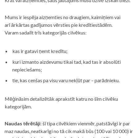
Krāt vai aizņemties, šāds jautājums mūsu dzīvē izskan bieži.
Mums ir iespēja aizņemties no draugiem, kaimiņiem vai
arī ārkārtas gadījumos vērsties pie kredītiestādēm.
Varam sadalīt trīs kategorijās cilvēkus:
kas ir gatavi ņemt kredītu;
kuri izmanto aizdevumu tikai tad, kad tas ir absolūti
nepieciešams;
tie, kas cenšas pa visu varu nekļūt par – parādnieku.
Mēģināsim detalizētāk aprakstīt katru no šīm cilvēku
kategorijām.
Naudas tērētāji
: šī tipa cilvēkiem vienmēr, patstāvīgi ir par
maz naudas, neatkarīgi no tā cik makā būs (100 vai 10 000) ir