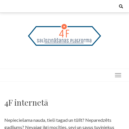
Skip
Search
for:
to
content
4F internetā
Nepieciešama nauda, tieši tagad un tūlīt? Neparedzēts
gadījums? Nevajag ilgi mocīties, sevi un savus tuviniekus