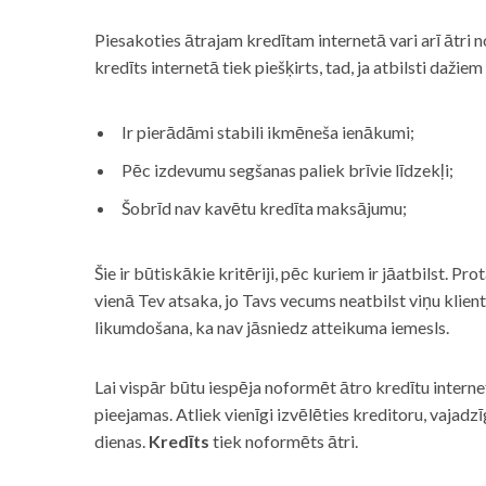
Piesakoties ātrajam kredītam internetā vari arī ātri 
kredīts internetā tiek piešķirts, tad, ja atbilsti dažiem
Ir pierādāmi stabili ikmēneša ienākumi;
Pēc izdevumu segšanas paliek brīvie līdzekļi;
Šobrīd nav kavētu kredīta maksājumu;
Šie ir būtiskākie kritēriji, pēc kuriem ir jāatbilst. Pro
vienā Tev atsaka, jo Tavs vecums neatbilst viņu klie
likumdošana, ka nav jāsniedz atteikuma iemesls.
Lai vispār būtu iespēja noformēt ātro kredītu internet
pieejamas. Atliek vienīgi izvēlēties kreditoru, vaja
dienas.
Kredīts
tiek noformēts ātri.