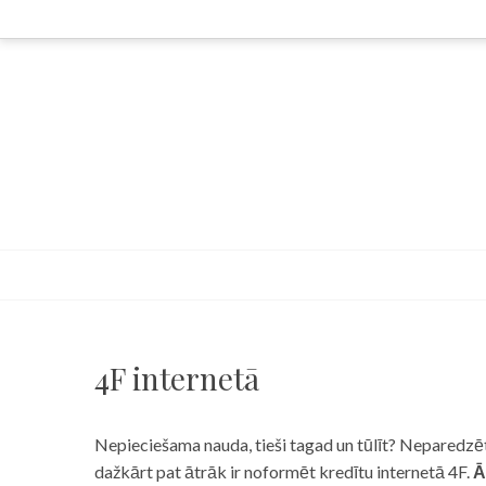
Skip
to
content
4F internetā
Nepieciešama nauda, tieši tagad un tūlīt? Neparedzēts
dažkārt pat ātrāk ir noformēt kredītu internetā 4F.
Ā