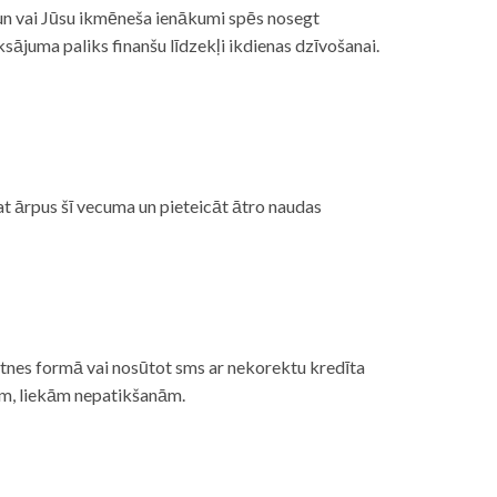
, un vai Jūsu ikmēneša ienākumi spēs nosegt
ājuma paliks finanšu līdzekļi ikdienas dzīvošanai.
at ārpus šī vecuma un pieteicāt ātro naudas
etnes formā vai nosūtot sms ar nekorektu kredīta
gām, liekām nepatikšanām.