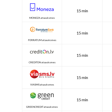
15 min
MONEZA atsauksmes
15 min
FERRATUM atsauksmes
15 min
CREDITON atsauksmes
15 min
VIASMS atsauksmes
15 min
GREENCREDIT atsauksmes