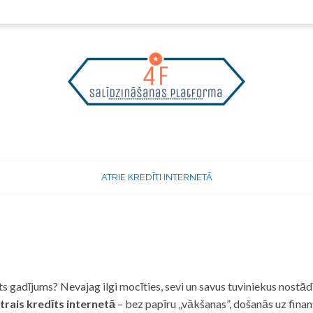
ATRIE KREDĪTI INTERNETĀ
 gadījums? Nevajag ilgi mocīties, sevi un savus tuviniekus nostādī
trais kredīts internetā
– bez papīru „vākšanas”, došanās uz fina