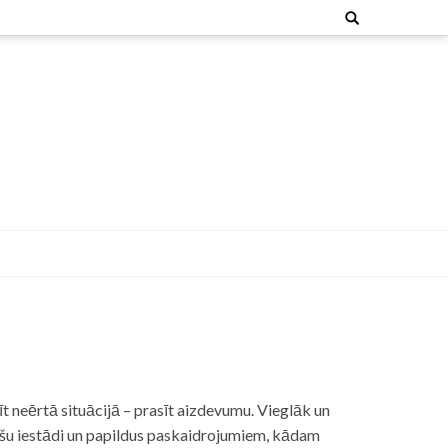
Search
for:
t neērtā situācijā – prasīt aizdevumu. Vieglāk un
nšu iestādi un papildus paskaidrojumiem, kādam