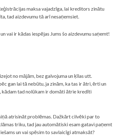
eģistrācijas maksa vajadzīga, lai kreditors zinātu
īta, tad aizdevumu tā arī nesaņemsiet.
s, un vai ir kādas iespējas Jums šo aizdevumu saņemt!
izejot no mājām, bez galvojuma un ķīlas utt.
gan lai tā nebūtu, ja zinām, ka tas ir ātri, ērti un
m, kādam tad nolūkam ir domāti ātrie kredīti
miņā atrisināt problēmas. Dažkārt cilvēki par to
lāmas triku, tad jau automātiski esam gatavi paņemt
ciešams un vai spēsim to savlaicīgi atmaksāt?