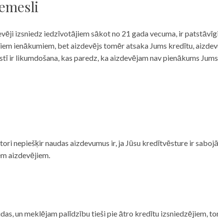
iemesli
evēji izsniedz iedzīvotājiem sākot no 21 gada vecuma, ir patstāvīg
ulāriem ienākumiem, bet aizdevējs tomēr atsaka Jums kredītu, aizde
 valstī ir likumdošana, kas paredz, ka aizdevējam nav pienākums Jum
ditori nepiešķir naudas aizdevumus ir, ja Jūsu kredītvēsture ir sab
em aizdevējiem.
das, un meklējam palīdzību tieši pie ātro kredītu izsniedzējiem, to