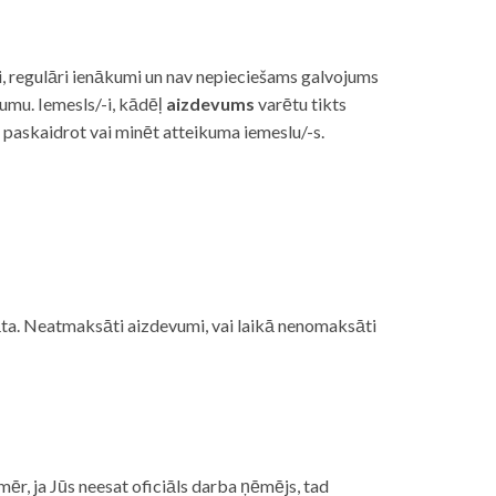
i, regulāri ienākumi un nav nepieciešams galvojums
vumu. Iemesls/-i, kādēļ
aizdevums
varētu tikts
s paskaidrot vai minēt atteikuma iemeslu/-s.
ojāta. Neatmaksāti aizdevumi, vai laikā nenomaksāti
mēr, ja Jūs neesat oficiāls darba ņēmējs, tad