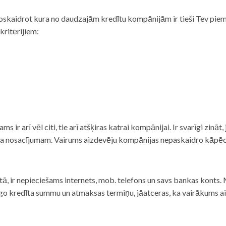
noskaidrot kura no daudzajām kredītu kompānijām ir tieši Tev piemē
 kritērijiem:
tams ir arī vēl citi, tie arī atšķiras katrai kompānijai. Ir svarīgi zin
nta nosacījumam. Vairums aizdevēju kompānijas nepaskaidro kāpēc t
ā, ir nepieciešams internets, mob. telefons un savs bankas konts. Ma
dzīgo kredīta summu un atmaksas termiņu, jāatceras, ka vairākums a