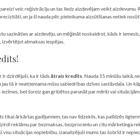
eizi veic reģistrāciju un tas liedz aizdevējam veikt aizdevumu. R
recizitāti, un ja šī nauda pēc pieteikuma aizsūtīšanas netiek nosūt
iktu sazināties ar aizdevēju, un mēģināt noskaidrot, kāds ir iemesl
, izvērtējot atmaksas iespējas.
dīts!
 ir dzirdējuši, ka ir tāds
ātrais kredīts
. Nauda 15 minūšu laikā, ne
u jau tā ir neatņemama mūsu sabiedrības dzīves sastāvdaļa. Un kāpēc 
ās iezīmes, bet šoreiz gan gribētos parunāt par mērķi vai situācijā
s tikai ārkārtas gadījumiem, tas nav līdzeklis, kas palīdzēs ilgter
zirdi reklāmu par bezmaksas, bezprocentu un citu mārketinga rek
visu situācijas nopietnību, izanalizējuši mums tas šobrīd ir nepie