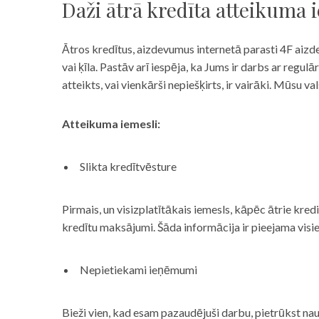
Daži ātrā kredīta atteikuma 
Ātros kredītus, aizdevumus internetā parasti 4F aizd
vai ķīla. Pastāv arī iespēja, ka Jums ir darbs ar reg
atteikts, vai vienkārši nepiešķirts, ir vairāki. Mūsu
Atteikuma iemesli:
Slikta kredītvēsture
Pirmais, un visizplatītākais iemesls, kāpēc ātrie kre
kredītu maksājumi. Šāda informācija ir pieejama visi
Nepietiekami ieņēmumi
Bieži vien, kad esam pazaudējuši darbu, pietrūkst nau