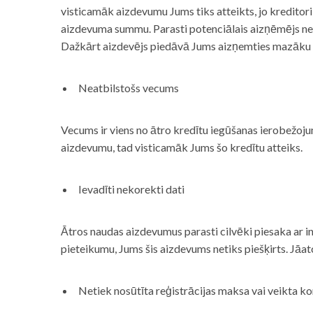
visticamāk aizdevumu Jums tiks atteikts, jo kreditor
aizdevuma summu. Parasti potenciālais aizņēmējs neņe
Dažkārt aizdevējs piedāvā Jums aizņemties mazāku
Neatbilstošs vecums
Vecums ir viens no ātro kredītu iegūšanas ierobežojum
aizdevumu, tad visticamāk Jums šo kredītu atteiks.
Ievadīti nekorekti dati
Ātros naudas aizdevumus parasti cilvēki piesaka ar i
pieteikumu, Jums šis aizdevums netiks piešķirts. Jāa
Netiek nosūtīta reģistrācijas maksa vai veikta ko