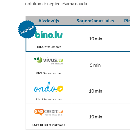
nolūkam ir nepieciešama nauda.
Aizdevējs
Saņemšanas laiks
Pi
10 min
BINO atsauksmes
5 min
VIVUS atsauksmes
10 min
ONDO atsauksmes
10 min
SMSCREDIT atsauksmes