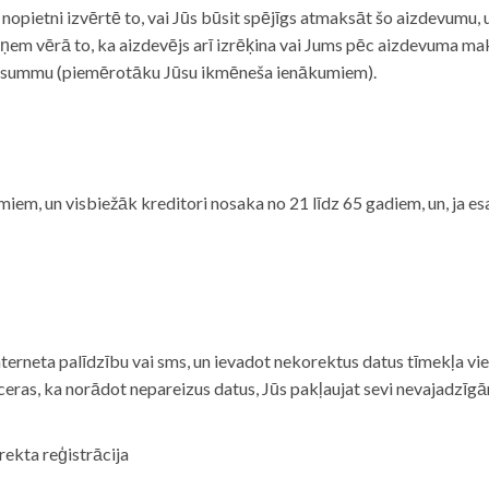
i nopietni izvērtē to, vai Jūs būsit spējīgs atmaksāt šo aizdevumu
m vērā to, ka aizdevējs arī izrēķina vai Jums pēc aizdevuma maks
 summu (piemērotāku Jūsu ikmēneša ienākumiem).
iem, un visbiežāk kreditori nosaka no 21 līdz 65 gadiem, un, ja es
nterneta palīdzību vai sms, un ievadot nekorektus datus tīmekļa vi
tceras, ka norādot nepareizus datus, Jūs pakļaujat sevi nevajadzī
rekta reģistrācija