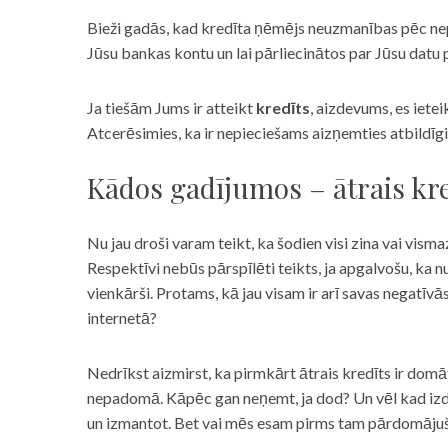
Bieži gadās, kad kredīta ņēmējs neuzmanības pēc nepar
Jūsu bankas kontu un lai pārliecinātos par Jūsu datu p
Ja tiešām Jums ir atteikt
kredīts
, aizdevums, es iete
Atcerēsimies, ka ir nepieciešams aizņemties atbildīgi
Kādos gadījumos – ātrais kre
Nu jau droši varam teikt, ka šodien visi zina vai vismaz
Respektīvi nebūs pārspīlēti teikts, ja apgalvošu, ka n
vienkārši. Protams, kā jau visam ir arī savas negatīv
internetā?
Nedrīkst aizmirst, ka pirmkārt ātrais kredīts ir domāt
nepadomā. Kāpēc gan neņemt, ja dod? Un vēl kad izd
un izmantot. Bet vai mēs esam pirms tam pārdomājuši 