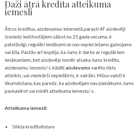
Daži ātrā kredīta atteikuma
iemesli
Ātros kredītus, aizdevumus internetā parasti 4F aizdevēji
izsniedz iedzīvotājiem sākot no 21 gada vecuma, ir
patstāvīgi, regulāri ienākumi un nav nepieciešams galvojums
vai ķīla. Pastāv arī iespēja, ka Jums ir darbs ar regulāriem
ienākumiem, bet aizdevējs tomēr atsaka Jums kredītu,
aizdevumu. Iemesls/-i, kādēļ
aizdevums
varētu tikts
atteikts, vai vienkārši nepiešķirts, ir vairāki. Mūsu valstī ir
likumdošana, kas paredz, ka aizdevējam nav pienākums Jums
paskaidrot vai minēt atteikuma iemeslu/-s.
Atteikuma iemesli:
Slikta kredītvēsture