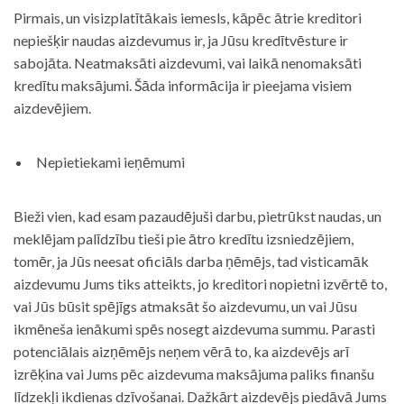
Pirmais, un visizplatītākais iemesls, kāpēc ātrie kreditori
nepiešķir naudas aizdevumus ir, ja Jūsu kredītvēsture ir
sabojāta. Neatmaksāti aizdevumi, vai laikā nenomaksāti
kredītu maksājumi. Šāda informācija ir pieejama visiem
aizdevējiem.
Nepietiekami ieņēmumi
Bieži vien, kad esam pazaudējuši darbu, pietrūkst naudas, un
meklējam palīdzību tieši pie ātro kredītu izsniedzējiem,
tomēr, ja Jūs neesat oficiāls darba ņēmējs, tad visticamāk
aizdevumu Jums tiks atteikts, jo kreditori nopietni izvērtē to,
vai Jūs būsit spējīgs atmaksāt šo aizdevumu, un vai Jūsu
ikmēneša ienākumi spēs nosegt aizdevuma summu. Parasti
potenciālais aizņēmējs neņem vērā to, ka aizdevējs arī
izrēķina vai Jums pēc aizdevuma maksājuma paliks finanšu
līdzekļi ikdienas dzīvošanai. Dažkārt aizdevējs piedāvā Jums