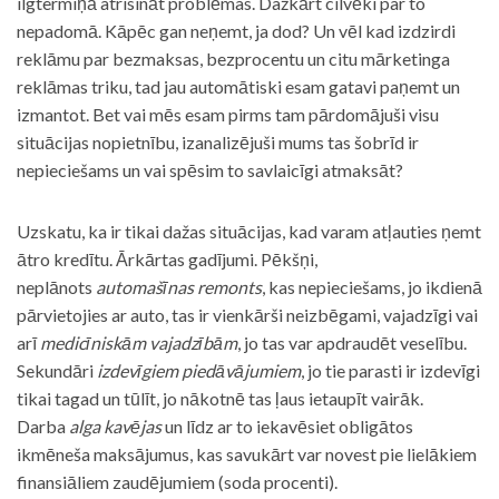
ilgtermiņā atrisināt problēmas. Dažkārt cilvēki par to
nepadomā. Kāpēc gan neņemt, ja dod? Un vēl kad izdzirdi
reklāmu par bezmaksas, bezprocentu un citu mārketinga
reklāmas triku, tad jau automātiski esam gatavi paņemt un
izmantot. Bet vai mēs esam pirms tam pārdomājuši visu
situācijas nopietnību, izanalizējuši mums tas šobrīd ir
nepieciešams un vai spēsim to savlaicīgi atmaksāt?
Uzskatu, ka ir tikai dažas situācijas, kad varam atļauties ņemt
ātro kredītu. Ārkārtas gadījumi. Pēkšņi,
neplānots
automašīnas remonts
, kas nepieciešams, jo ikdienā
pārvietojies ar auto, tas ir vienkārši neizbēgami, vajadzīgi vai
arī
medicīniskām vajadzībām
, jo tas var apdraudēt veselību.
Sekundāri
izdevīgiem piedāvājumiem
, jo tie parasti ir izdevīgi
tikai tagad un tūlīt, jo nākotnē tas ļaus ietaupīt vairāk.
Darba
alga kavējas
un līdz ar to iekavēsiet obligātos
ikmēneša maksājumus, kas savukārt var novest pie lielākiem
finansiāliem zaudējumiem (soda procenti).