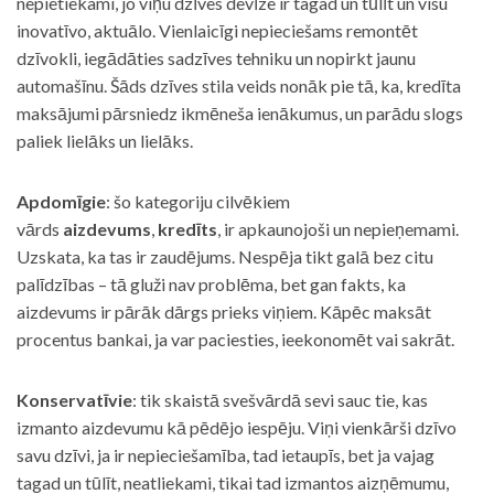
nepietiekami, jo viņu dzīves devīze ir tagad un tūlīt un visu
inovatīvo, aktuālo. Vienlaicīgi nepieciešams remontēt
dzīvokli, iegādāties sadzīves tehniku un nopirkt jaunu
automašīnu. Šāds dzīves stila veids nonāk pie tā, ka, kredīta
maksājumi pārsniedz ikmēneša ienākumus, un parādu slogs
paliek lielāks un lielāks.
Apdomīgie
: šo kategoriju cilvēkiem
vārds
aizdevums
,
kredīts
, ir apkaunojoši un nepieņemami.
Uzskata, ka tas ir zaudējums. Nespēja tikt galā bez citu
palīdzības – tā gluži nav problēma, bet gan fakts, ka
aizdevums ir pārāk dārgs prieks viņiem. Kāpēc maksāt
procentus bankai, ja var paciesties, ieekonomēt vai sakrāt.
Konservatīvie
: tik skaistā svešvārdā sevi sauc tie, kas
izmanto aizdevumu kā pēdējo iespēju. Viņi vienkārši dzīvo
savu dzīvi, ja ir nepieciešamība, tad ietaupīs, bet ja vajag
tagad un tūlīt, neatliekami, tikai tad izmantos aizņēmumu,