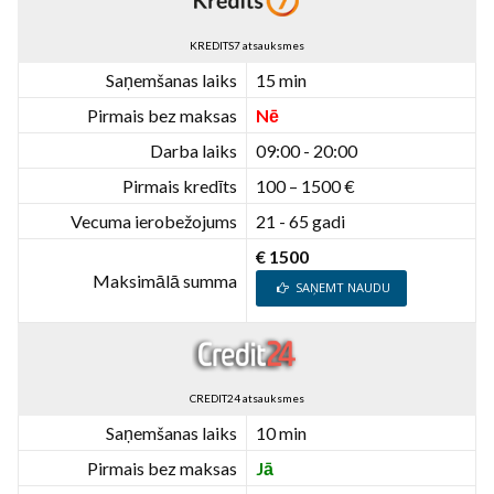
KREDITS7 atsauksmes
Saņemšanas laiks
15 min
Pirmais bez maksas
Nē
Darba laiks
09:00 - 20:00
Pirmais kredīts
100 – 1500 €
Vecuma ierobežojums
21 - 65 gadi
€ 1500
Maksimālā summa
SAŅEMT NAUDU
CREDIT24 atsauksmes
Saņemšanas laiks
10 min
Pirmais bez maksas
Jā