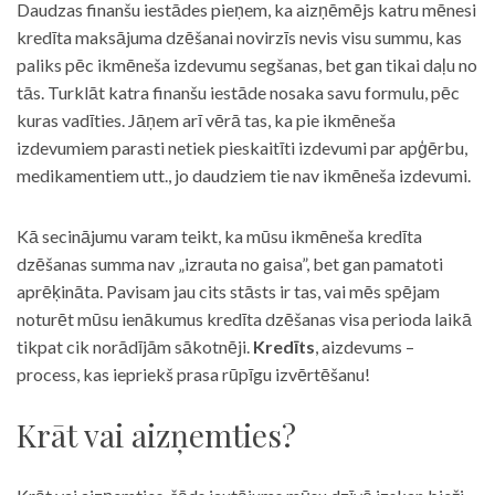
Daudzas finanšu iestādes pieņem, ka aizņēmējs katru mēnesi
kredīta maksājuma dzēšanai novirzīs nevis visu summu, kas
paliks pēc ikmēneša izdevumu segšanas, bet gan tikai daļu no
tās. Turklāt katra finanšu iestāde nosaka savu formulu, pēc
kuras vadīties. Jāņem arī vērā tas, ka pie ikmēneša
izdevumiem parasti netiek pieskaitīti izdevumi par apģērbu,
medikamentiem utt., jo daudziem tie nav ikmēneša izdevumi.
Kā secinājumu varam teikt, ka mūsu ikmēneša kredīta
dzēšanas summa nav „izrauta no gaisa”, bet gan pamatoti
aprēķināta. Pavisam jau cits stāsts ir tas, vai mēs spējam
noturēt mūsu ienākumus kredīta dzēšanas visa perioda laikā
tikpat cik norādījām sākotnēji.
Kredīts
, aizdevums –
process, kas iepriekš prasa rūpīgu izvērtēšanu!
Krāt vai aizņemties?