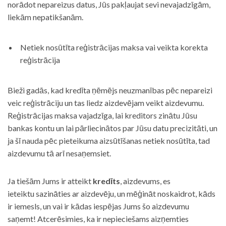
norādot nepareizus datus, Jūs pakļaujat sevi nevajadzīgām,
liekām nepatikšanām.
Netiek nosūtīta reģistrācijas maksa vai veikta korekta
reģistrācija
Bieži gadās, kad kredīta ņēmējs neuzmanības pēc nepareizi
veic reģistrāciju un tas liedz aizdevējam veikt aizdevumu.
Reģistrācijas maksa vajadzīga, lai kreditors zinātu Jūsu
bankas kontu un lai pārliecinātos par Jūsu datu precizitāti, un
ja šī nauda pēc pieteikuma aizsūtīšanas netiek nosūtīta, tad
aizdevumu tā arī nesaņemsiet.
Ja tiešām Jums ir atteikt
kredīts
, aizdevums, es
ieteiktu sazināties ar aizdevēju, un mēģināt noskaidrot, kāds
ir iemesls, un vai ir kādas iespējas Jums šo aizdevumu
saņemt! Atcerēsimies, ka ir nepieciešams aizņemties