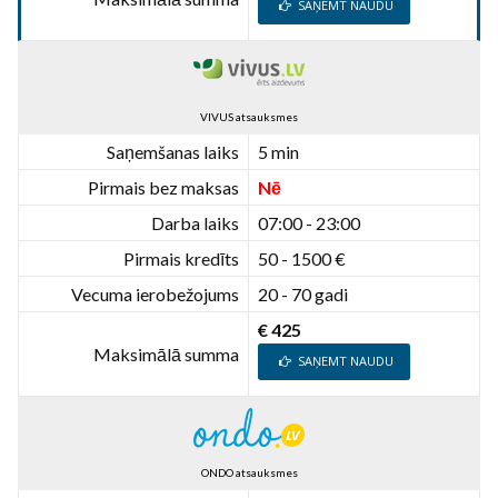
SAŅEMT NAUDU
VIVUS atsauksmes
Saņemšanas laiks
5 min
Pirmais bez maksas
Nē
Darba laiks
07:00 - 23:00
Pirmais kredīts
50 - 1500 €
Vecuma ierobežojums
20 - 70 gadi
€ 425
Maksimālā summa
SAŅEMT NAUDU
ONDO atsauksmes