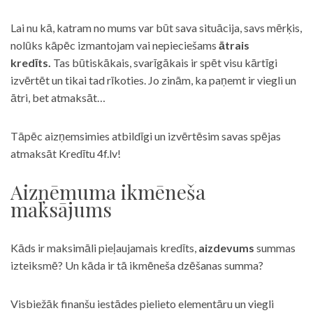
Lai nu kā, katram no mums var būt sava situācija, savs mērķis,
nolūks kāpēc izmantojam vai nepieciešams
ātrais
kredīts.
Tas būtiskākais, svarīgākais ir spēt visu kārtīgi
izvērtēt un tikai tad rīkoties. Jo zinām, ka paņemt ir viegli un
ātri, bet atmaksāt…
Tāpēc aizņemsimies atbildīgi un izvērtēsim savas spējas
atmaksāt Kredītu 4f.lv!
Aizņēmuma ikmēneša
maksājums
Kāds ir maksimāli pieļaujamais kredīts,
aizdevums
summas
izteiksmē? Un kāda ir tā ikmēneša dzēšanas summa?
Visbiežāk finanšu iestādes pielieto elementāru un viegli