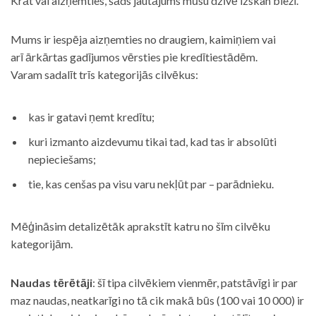
Krāt vai aizņemties, šāds jautājums mūsu dzīvē izskan bieži.
Mums ir iespēja aizņemties no draugiem, kaimiņiem vai
arī ārkārtas gadījumos vērsties pie kredītiestādēm.
Varam sadalīt trīs kategorijās cilvēkus:
kas ir gatavi ņemt kredītu;
kuri izmanto aizdevumu tikai tad, kad tas ir absolūti
nepieciešams;
tie, kas cenšas pa visu varu nekļūt par – parādnieku.
Mēģināsim detalizētāk aprakstīt katru no šīm cilvēku
kategorijām.
Naudas tērētāji
: šī tipa cilvēkiem vienmēr, patstāvīgi ir par
maz naudas, neatkarīgi no tā cik makā būs (100 vai 10 000) ir