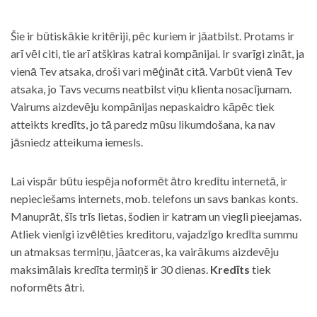
Šie ir būtiskākie kritēriji, pēc kuriem ir jāatbilst. Protams ir
arī vēl citi, tie arī atšķiras katrai kompānijai. Ir svarīgi zināt, ja
vienā Tev atsaka, droši vari mēģināt citā. Varbūt vienā Tev
atsaka, jo Tavs vecums neatbilst viņu klienta nosacījumam.
Vairums aizdevēju kompānijas nepaskaidro kāpēc tiek
atteikts kredīts, jo tā paredz mūsu likumdošana, ka nav
jāsniedz atteikuma iemesls.
Lai vispār būtu iespēja noformēt ātro kredītu internetā, ir
nepieciešams internets, mob. telefons un savs bankas konts.
Manuprāt, šīs trīs lietas, šodien ir katram un viegli pieejamas.
Atliek vienīgi izvēlēties kreditoru, vajadzīgo kredīta summu
un atmaksas termiņu, jāatceras, ka vairākums aizdevēju
maksimālais kredīta termiņš ir 30 dienas.
Kredīts
tiek
noformēts ātri.