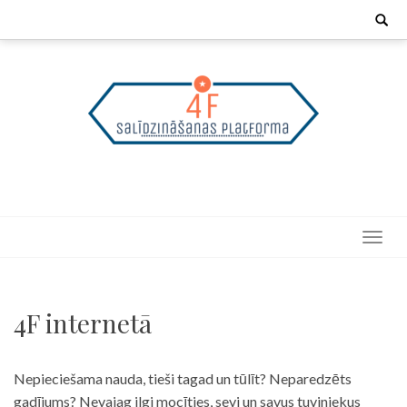
Skip
Search
for:
to
content
4F internetā
Nepieciešama nauda, tieši tagad un tūlīt? Neparedzēts
gadījums? Nevajag ilgi mocīties, sevi un savus tuviniekus