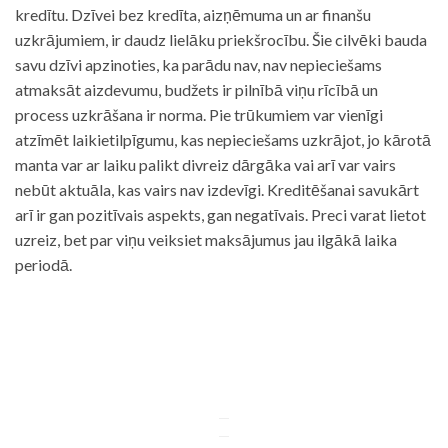
kredītu. Dzīvei bez kredīta, aizņēmuma un ar finanšu
uzkrājumiem, ir daudz lielāku priekšrocību. Šie cilvēki bauda
savu dzīvi apzinoties, ka parādu nav, nav nepieciešams
atmaksāt aizdevumu, budžets ir pilnībā viņu rīcībā un
process uzkrāšana ir norma. Pie trūkumiem var vienīgi
atzīmēt laikietilpīgumu, kas nepieciešams uzkrājot, jo kārotā
manta var ar laiku palikt divreiz dārgāka vai arī var vairs
nebūt aktuāla, kas vairs nav izdevīgi. Kreditēšanai savukārt
arī ir gan pozitīvais aspekts, gan negatīvais. Preci varat lietot
uzreiz, bet par viņu veiksiet maksājumus jau ilgākā laika
periodā.