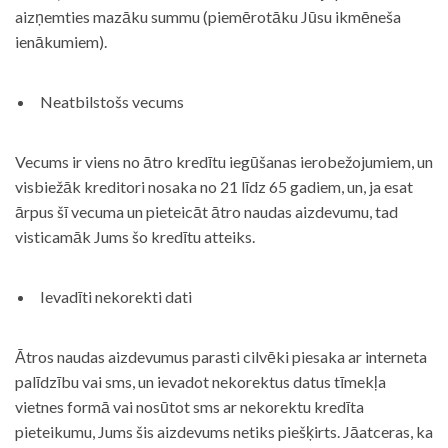
aizņemties mazāku summu (piemērotāku Jūsu ikmēneša
ienākumiem).
Neatbilstošs vecums
Vecums ir viens no ātro kredītu iegūšanas ierobežojumiem, un
visbiežāk kreditori nosaka no 21 līdz 65 gadiem, un, ja esat
ārpus šī vecuma un pieteicāt ātro naudas aizdevumu, tad
visticamāk Jums šo kredītu atteiks.
Ievadīti nekorekti dati
Ātros naudas aizdevumus parasti cilvēki piesaka ar interneta
palīdzību vai sms, un ievadot nekorektus datus tīmekļa
vietnes formā vai nosūtot sms ar nekorektu kredīta
pieteikumu, Jums šis aizdevums netiks piešķirts. Jāatceras, ka