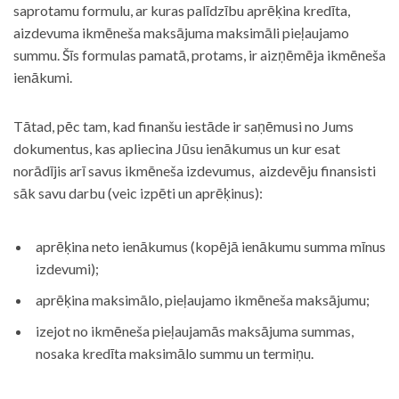
saprotamu formulu, ar kuras palīdzību aprēķina kredīta,
aizdevuma ikmēneša maksājuma maksimāli pieļaujamo
summu. Šīs formulas pamatā, protams, ir aizņēmēja ikmēneša
ienākumi.
Tātad, pēc tam, kad finanšu iestāde ir saņēmusi no Jums
dokumentus, kas apliecina Jūsu ienākumus un kur esat
norādījis arī savus ikmēneša izdevumus, aizdevēju finansisti
sāk savu darbu (veic izpēti un aprēķinus):
aprēķina neto ienākumus (kopējā ienākumu summa mīnus
izdevumi);
aprēķina maksimālo, pieļaujamo ikmēneša maksājumu;
izejot no ikmēneša pieļaujamās maksājuma summas,
nosaka kredīta maksimālo summu un termiņu.