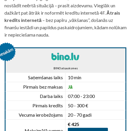
nostādīt neērtā situācijā – prasīt aizdevumu. Vieglāk un
dažkārt pat ātrāk ir noformēt kredītu internetā 4F.
Ātrais
kredīts internetā
– bez papīru „vākšanas”, došanās uz
finanšu iestādi un papildus paskaidrojumiem, kādam nolūkam
ir nepieciešama nauda.
BINO atsauksmes
Saņemšanas laiks
10 min
Pirmais bez maksas
Jā
Darba laiks
07:00 - 23:00
Pirmais kredīts
50 - 300 €
Vecuma ierobežojums
20 - 70 gadi
€ 425
Maksimālā summa