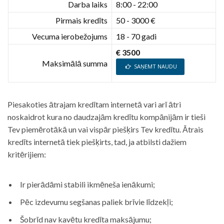
Darba laiks
8:00 - 22:00
Pirmais kredīts
50 - 3000 €
Vecuma ierobežojums
18 - 70 gadi
€ 3500
Maksimālā summa
SAŅEMT NAUDU
Piesakoties ātrajam kredītam internetā vari arī ātri
noskaidrot kura no daudzajām kredītu kompānijām ir tieši
Tev piemērotākā un vai vispār piešķirs Tev kredītu. Ātrais
kredīts internetā tiek piešķirts, tad, ja atbilsti dažiem
kritērijiem:
Ir pierādāmi stabili ikmēneša ienākumi;
Pēc izdevumu segšanas paliek brīvie līdzekļi;
Šobrīd nav kavētu kredīta maksājumu;