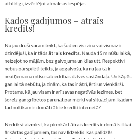
atbildīgi, izvērtējot atmaksas iespējas.
Kādos gadījumos – ātrais
kredīts!
Nu jau droši varam teikt, ka šodien visi zina vai vismaz ir
dzirdējuši, ka ir tāds
ātrais kredīts
. Nauda 15 minūšu laikā,
neizejot no mājām, bez galvojuma un ķīlas utt. Respektīvi
nebūs pārspīlēti teikts, ja apgalvošu, ka nu jau tā ir
neatņemama mūsu sabiedrības dzīves sastāvdaļa. Un kāpēc
gan lai tā nebūtu, ja zinām, ka tas ir ātri, ērti un vienkārši.
Protams, kā jau visam ir arī savas negatīvās iezīmes, bet
šoreiz gan gribētos parunāt par mērķi vai situācijām, kādam
tad nolūkam ir domāti ātrie kredīti internetā?
Nedrīkst aizmirst, ka pirmkārt ātrais kredīts ir domāts tikai
ārkārtas gadījumiem, tas nav līdzeklis, kas palīdzēs