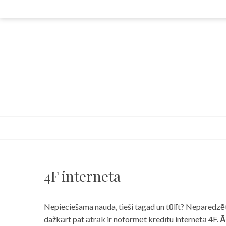
Skip
to
content
4F internetā
Nepieciešama nauda, tieši tagad un tūlīt? Neparedzēts
dažkārt pat ātrāk ir noformēt kredītu internetā 4F.
Ā