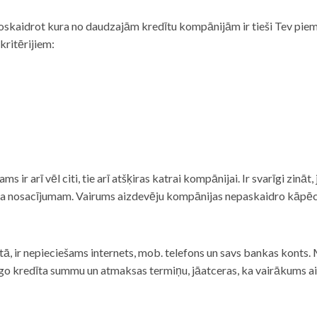
noskaidrot kura no daudzajām kredītu kompānijām ir tieši Tev piemē
 kritērijiem:
tams ir arī vēl citi, tie arī atšķiras katrai kompānijai. Ir svarīgi zin
nta nosacījumam. Vairums aizdevēju kompānijas nepaskaidro kāpēc t
ā, ir nepieciešams internets, mob. telefons un savs bankas konts. Ma
dzīgo kredīta summu un atmaksas termiņu, jāatceras, ka vairākums a