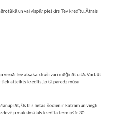
rotākā un vai vispār piešķirs Tev kredītu. Ātrais
āt, ja vienā Tev atsaka, droši vari mēģināt citā. Varbūt
iek atteikts kredīts, jo tā paredz mūsu
nuprāt, šīs trīs lietas, šodien ir katram un viegli
izdevēju maksimālais kredīta termiņš ir 30