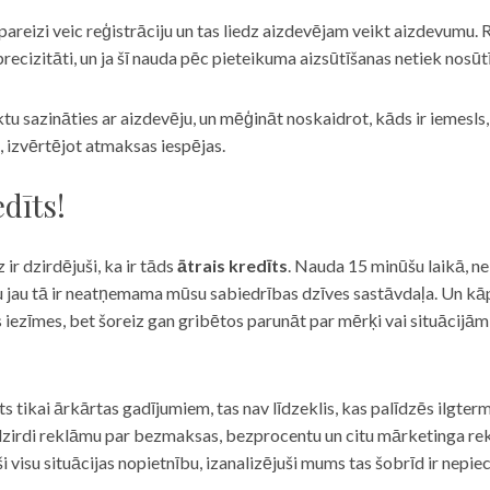
eizi veic reģistrāciju un tas liedz aizdevējam veikt aizdevumu. R
recizitāti, un ja šī nauda pēc pieteikuma aizsūtīšanas netiek nosūt
iktu sazināties ar aizdevēju, un mēģināt noskaidrot, kāds ir iemesl
, izvērtējot atmaksas iespējas.
dīts!
 ir dzirdējuši, ka ir tāds
ātrais kredīts
. Nauda 15 minūšu laikā, ne
u jau tā ir neatņemama mūsu sabiedrības dzīves sastāvdaļa. Un kāpēc 
ās iezīmes, bet šoreiz gan gribētos parunāt par mērķi vai situācijā
s tikai ārkārtas gadījumiem, tas nav līdzeklis, kas palīdzēs ilgter
zirdi reklāmu par bezmaksas, bezprocentu un citu mārketinga rek
visu situācijas nopietnību, izanalizējuši mums tas šobrīd ir nepie