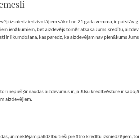
iemesli
evēji izsniedz iedzīvotājiem sākot no 21 gada vecuma, ir patstāvīg
ulāriem ienākumiem, bet aizdevējs tomēr atsaka Jums kredītu, aizde
 valstī ir likumdošana, kas paredz, ka aizdevējam nav pienākums Jum
ditori nepiešķir naudas aizdevumus ir, ja Jūsu kredītvēsture ir sab
em aizdevējiem.
das, un meklējam palīdzību tieši pie ātro kredītu izsniedzējiem, to