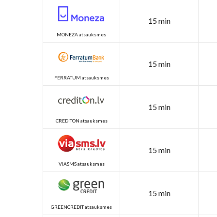
15 min
MONEZA atsauksmes
15 min
FERRATUM atsauksmes
15 min
CREDITON atsauksmes
15 min
VIASMS atsauksmes
15 min
GREENCREDIT atsauksmes