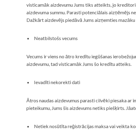
visticamāk aizdevumu Jums tiks atteikts, jo kreditor
aizdevuma summu. Parasti potenciālais aizņēmējs neņe
Dažkārt aizdevējs piedāvā Jums aizņemties mazāku
Neatbilstošs vecums
Vecums ir viens no ātro kredītu iegūšanas ierobežojum
aizdevumu, tad visticamāk Jums šo kredītu atteiks.
Ievadīti nekorekti dati
Ātros naudas aizdevumus parasti cilvēki piesaka ar i
pieteikumu, Jums šis aizdevums netiks piešķirts. Jāa
Netiek nosūtīta reģistrācijas maksa vai veikta ko