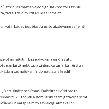
eģistrācijas maksa vajadzīga, lai kreditors zinātu
īta, tad aizdevumu tā arī nesaņemsiet.
s, un vai ir kādas iespējas Jums šo aizdevumu saņemt!
izejot no mājām, bez galvojuma un ķīlas utt.
gan lai tā nebūtu, ja zinām, ka tas ir ātri, ērti un
m, kādam tad nolūkam ir domāti ātrie kredīti
miņā atrisināt problēmas. Dažkārt cilvēki par to
lāmas triku, tad jau automātiski esam gatavi paņemt
ciešams un vai spēsim to savlaicīgi atmaksāt?