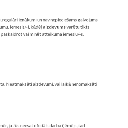
i, regulāri ienākumi un nav nepieciešams galvojums
vumu. Iemesls/-i, kādēļ
aizdevums
varētu tikts
s paskaidrot vai minēt atteikuma iemeslu/-s.
ojāta. Neatmaksāti aizdevumi, vai laikā nenomaksāti
mēr, ja Jūs neesat oficiāls darba ņēmējs, tad