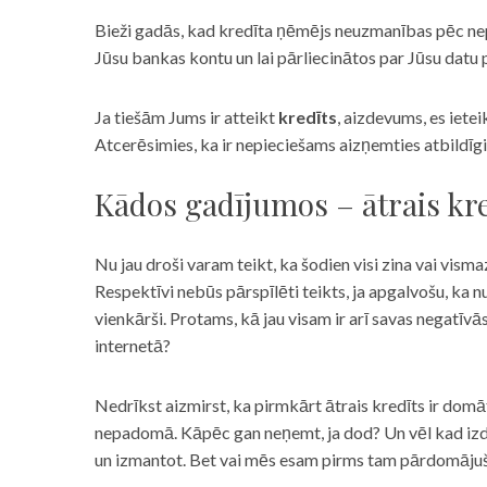
Bieži gadās, kad kredīta ņēmējs neuzmanības pēc nepar
Jūsu bankas kontu un lai pārliecinātos par Jūsu datu p
Ja tiešām Jums ir atteikt
kredīts
, aizdevums, es iete
Atcerēsimies, ka ir nepieciešams aizņemties atbildīgi
Kādos gadījumos – ātrais kre
Nu jau droši varam teikt, ka šodien visi zina vai vismaz
Respektīvi nebūs pārspīlēti teikts, ja apgalvošu, ka n
vienkārši. Protams, kā jau visam ir arī savas negatīv
internetā?
Nedrīkst aizmirst, ka pirmkārt ātrais kredīts ir domāt
nepadomā. Kāpēc gan neņemt, ja dod? Un vēl kad izd
un izmantot. Bet vai mēs esam pirms tam pārdomājuši 