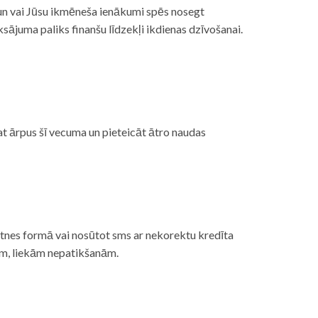
, un vai Jūsu ikmēneša ienākumi spēs nosegt
ājuma paliks finanšu līdzekļi ikdienas dzīvošanai.
at ārpus šī vecuma un pieteicāt ātro naudas
etnes formā vai nosūtot sms ar nekorektu kredīta
gām, liekām nepatikšanām.