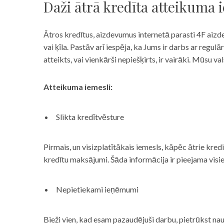
Daži ātrā kredīta atteikuma 
Ātros kredītus, aizdevumus internetā parasti 4F aizd
vai ķīla. Pastāv arī iespēja, ka Jums ir darbs ar reg
atteikts, vai vienkārši nepiešķirts, ir vairāki. Mūsu
Atteikuma iemesli:
Slikta kredītvēsture
Pirmais, un visizplatītākais iemesls, kāpēc ātrie kre
kredītu maksājumi. Šāda informācija ir pieejama visi
Nepietiekami ieņēmumi
Bieži vien, kad esam pazaudējuši darbu, pietrūkst nau