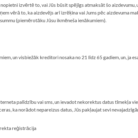
i nopietni izvērtē to, vai Jūs būsit spējīgs atmaksāt šo aizdevumu
m vērā to, ka aizdevējs arī izrēķina vai Jums pēc aizdevuma maks
 summu (piemērotāku Jūsu ikmēneša ienākumiem).
iem, un visbiežāk kreditori nosaka no 21 līdz 65 gadiem, un, ja es
nterneta palīdzību vai sms, un ievadot nekorektus datus tīmekļa vi
tceras, ka norādot nepareizus datus, Jūs pakļaujat sevi nevajadzī
rekta reģistrācija