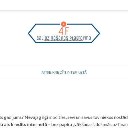
ATRIE KREDĪTI INTERNETĀ
 gadījums? Nevajag ilgi mocīties, sevi un savus tuviniekus nostādī
trais kredīts internetā
– bez papīru „vākšanas”, došanās uz fina