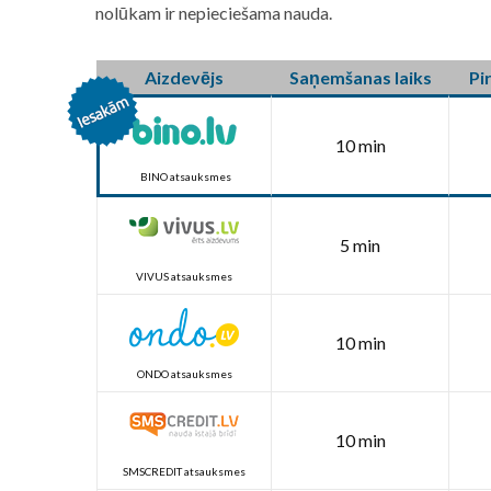
nolūkam ir nepieciešama nauda.
Aizdevējs
Saņemšanas laiks
Pi
10 min
BINO atsauksmes
5 min
VIVUS atsauksmes
10 min
ONDO atsauksmes
10 min
SMSCREDIT atsauksmes