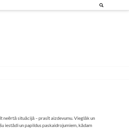
Search
for:
t neērtā situācijā – prasīt aizdevumu. Vieglāk un
nšu iestādi un papildus paskaidrojumiem, kādam