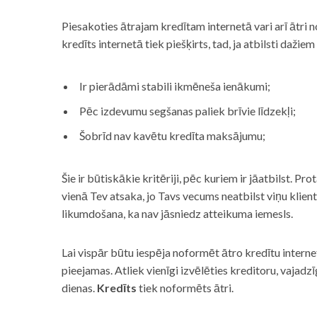
Piesakoties ātrajam kredītam internetā vari arī ātri 
kredīts internetā tiek piešķirts, tad, ja atbilsti dažiem
Ir pierādāmi stabili ikmēneša ienākumi;
Pēc izdevumu segšanas paliek brīvie līdzekļi;
Šobrīd nav kavētu kredīta maksājumu;
Šie ir būtiskākie kritēriji, pēc kuriem ir jāatbilst. Pro
vienā Tev atsaka, jo Tavs vecums neatbilst viņu klie
likumdošana, ka nav jāsniedz atteikuma iemesls.
Lai vispār būtu iespēja noformēt ātro kredītu internet
pieejamas. Atliek vienīgi izvēlēties kreditoru, vaja
dienas.
Kredīts
tiek noformēts ātri.