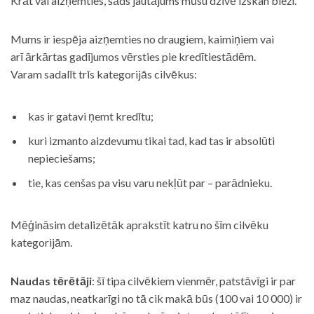
Krāt vai aizņemties, šāds jautājums mūsu dzīvē izskan bieži.
Mums ir iespēja aizņemties no draugiem, kaimiņiem vai
arī ārkārtas gadījumos vērsties pie kredītiestādēm.
Varam sadalīt trīs kategorijās cilvēkus:
kas ir gatavi ņemt kredītu;
kuri izmanto aizdevumu tikai tad, kad tas ir absolūti
nepieciešams;
tie, kas cenšas pa visu varu nekļūt par – parādnieku.
Mēģināsim detalizētāk aprakstīt katru no šīm cilvēku
kategorijām.
Naudas tērētāji
: šī tipa cilvēkiem vienmēr, patstāvīgi ir par
maz naudas, neatkarīgi no tā cik makā būs (100 vai 10 000) ir