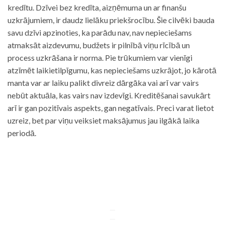
kredītu. Dzīvei bez kredīta, aizņēmuma un ar finanšu
uzkrājumiem, ir daudz lielāku priekšrocību. Šie cilvēki bauda
savu dzīvi apzinoties, ka parādu nav, nav nepieciešams
atmaksāt aizdevumu, budžets ir pilnībā viņu rīcībā un
process uzkrāšana ir norma. Pie trūkumiem var vienīgi
atzīmēt laikietilpīgumu, kas nepieciešams uzkrājot, jo kārotā
manta var ar laiku palikt divreiz dārgāka vai arī var vairs
nebūt aktuāla, kas vairs nav izdevīgi. Kreditēšanai savukārt
arī ir gan pozitīvais aspekts, gan negatīvais. Preci varat lietot
uzreiz, bet par viņu veiksiet maksājumus jau ilgākā laika
periodā.