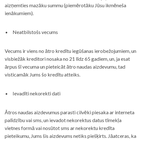
aizņemties mazāku summu (piemērotāku Jūsu ikmēneša
ienākumiem).
Neatbilstošs vecums
Vecums ir viens no ātro kredītu iegūšanas ierobežojumiem, un
visbiežāk kreditori nosaka no 21 līdz 65 gadiem, un, ja esat
ārpus šī vecuma un pieteicāt ātro naudas aizdevumu, tad
visticamāk Jums šo kredītu atteiks.
Ievadīti nekorekti dati
Ātros naudas aizdevumus parasti cilvēki piesaka ar interneta
palīdzību vai sms, un ievadot nekorektus datus tīmekļa
vietnes formā vai nosūtot sms ar nekorektu kredīta
pieteikumu, Jums šis aizdevums netiks piešķirts. Jāatceras, ka