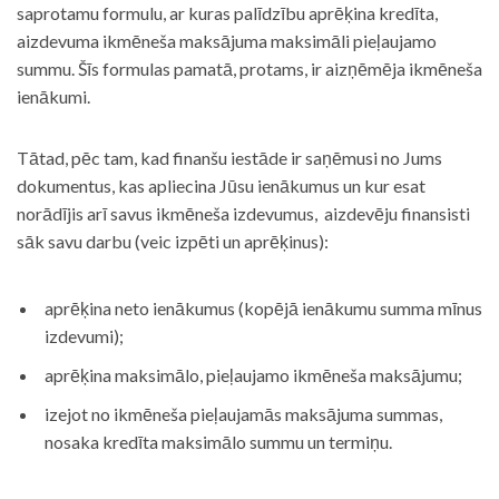
saprotamu formulu, ar kuras palīdzību aprēķina kredīta,
aizdevuma ikmēneša maksājuma maksimāli pieļaujamo
summu. Šīs formulas pamatā, protams, ir aizņēmēja ikmēneša
ienākumi.
Tātad, pēc tam, kad finanšu iestāde ir saņēmusi no Jums
dokumentus, kas apliecina Jūsu ienākumus un kur esat
norādījis arī savus ikmēneša izdevumus, aizdevēju finansisti
sāk savu darbu (veic izpēti un aprēķinus):
aprēķina neto ienākumus (kopējā ienākumu summa mīnus
izdevumi);
aprēķina maksimālo, pieļaujamo ikmēneša maksājumu;
izejot no ikmēneša pieļaujamās maksājuma summas,
nosaka kredīta maksimālo summu un termiņu.