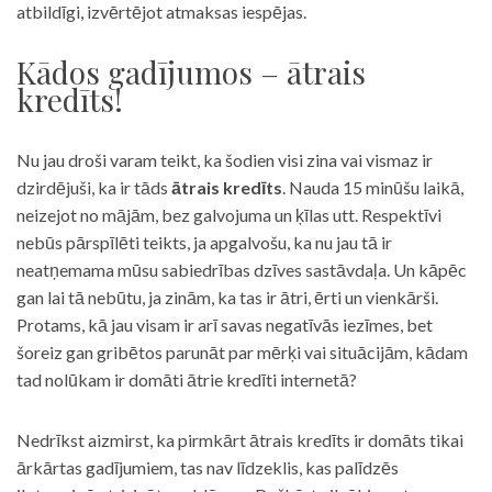
atbildīgi, izvērtējot atmaksas iespējas.
Kādos gadījumos – ātrais
kredīts!
Nu jau droši varam teikt, ka šodien visi zina vai vismaz ir
dzirdējuši, ka ir tāds
ātrais kredīts
. Nauda 15 minūšu laikā,
neizejot no mājām, bez galvojuma un ķīlas utt. Respektīvi
nebūs pārspīlēti teikts, ja apgalvošu, ka nu jau tā ir
neatņemama mūsu sabiedrības dzīves sastāvdaļa. Un kāpēc
gan lai tā nebūtu, ja zinām, ka tas ir ātri, ērti un vienkārši.
Protams, kā jau visam ir arī savas negatīvās iezīmes, bet
šoreiz gan gribētos parunāt par mērķi vai situācijām, kādam
tad nolūkam ir domāti ātrie kredīti internetā?
Nedrīkst aizmirst, ka pirmkārt ātrais kredīts ir domāts tikai
ārkārtas gadījumiem, tas nav līdzeklis, kas palīdzēs