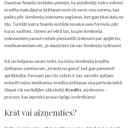
Daudzas finanšu iestādes pieņem, ka aizņēmējs katru mēnesi
kredīta maksājuma dzēšanai novirzīs nevis visu summu, kas
paliks pēc ikmēneša izdevumu segšanas, bet gan tikai daļu no
tās. Turklāt katra finanšu iestāde nosaka savu formulu, pēc
kuras vadīties. Jāņem arī vērā tas, ka pie ikmēneša
izdevumiem parasti netiek pieskaitīti izdevumi par apģērbu,
medikamentiem utt., jo daudziem tie nav ikmēneša izdevumi.
Kā secinājumu varam teikt, ka mūsu ikmēneša kredīta
dzēšanas summa nav „izrauta no gaisa”, bet gan pamatoti
aprēķināta. Pavisam jau cits stāsts ir tas, vai mēs spējam
noturēt mūsu ienākumus kredīta dzēšanas visa perioda laikā
tikpat cik norādījām sākotnēji.
Kredīts
, aizdevums –
process, kas iepriekš prasa rūpīgu izvērtēšanu!
Krāt vai aizņemties?