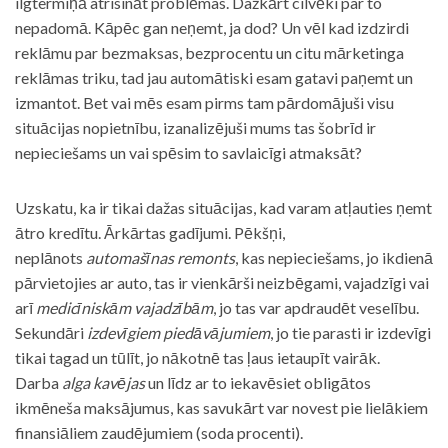
ilgtermiņā atrisināt problēmas. Dažkārt cilvēki par to
nepadomā. Kāpēc gan neņemt, ja dod? Un vēl kad izdzirdi
reklāmu par bezmaksas, bezprocentu un citu mārketinga
reklāmas triku, tad jau automātiski esam gatavi paņemt un
izmantot. Bet vai mēs esam pirms tam pārdomājuši visu
situācijas nopietnību, izanalizējuši mums tas šobrīd ir
nepieciešams un vai spēsim to savlaicīgi atmaksāt?
Uzskatu, ka ir tikai dažas situācijas, kad varam atļauties ņemt
ātro kredītu. Ārkārtas gadījumi. Pēkšņi,
neplānots
automašīnas remonts
, kas nepieciešams, jo ikdienā
pārvietojies ar auto, tas ir vienkārši neizbēgami, vajadzīgi vai
arī
medicīniskām vajadzībām
, jo tas var apdraudēt veselību.
Sekundāri
izdevīgiem piedāvājumiem
, jo tie parasti ir izdevīgi
tikai tagad un tūlīt, jo nākotnē tas ļaus ietaupīt vairāk.
Darba
alga kavējas
un līdz ar to iekavēsiet obligātos
ikmēneša maksājumus, kas savukārt var novest pie lielākiem
finansiāliem zaudējumiem (soda procenti).