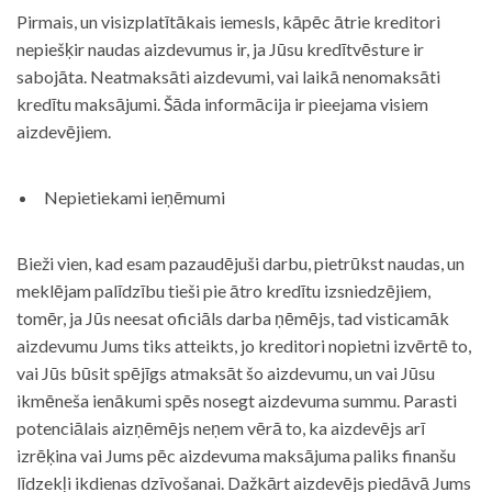
Pirmais, un visizplatītākais iemesls, kāpēc ātrie kreditori
nepiešķir naudas aizdevumus ir, ja Jūsu kredītvēsture ir
sabojāta. Neatmaksāti aizdevumi, vai laikā nenomaksāti
kredītu maksājumi. Šāda informācija ir pieejama visiem
aizdevējiem.
Nepietiekami ieņēmumi
Bieži vien, kad esam pazaudējuši darbu, pietrūkst naudas, un
meklējam palīdzību tieši pie ātro kredītu izsniedzējiem,
tomēr, ja Jūs neesat oficiāls darba ņēmējs, tad visticamāk
aizdevumu Jums tiks atteikts, jo kreditori nopietni izvērtē to,
vai Jūs būsit spējīgs atmaksāt šo aizdevumu, un vai Jūsu
ikmēneša ienākumi spēs nosegt aizdevuma summu. Parasti
potenciālais aizņēmējs neņem vērā to, ka aizdevējs arī
izrēķina vai Jums pēc aizdevuma maksājuma paliks finanšu
līdzekļi ikdienas dzīvošanai. Dažkārt aizdevējs piedāvā Jums