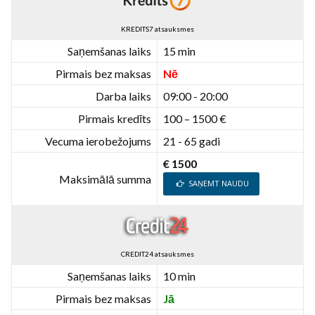
KREDITS7 atsauksmes
Saņemšanas laiks
15 min
Pirmais bez maksas
Nē
Darba laiks
09:00 - 20:00
Pirmais kredīts
100 – 1500 €
Vecuma ierobežojums
21 - 65 gadi
€ 1500
Maksimālā summa
SAŅEMT NAUDU
CREDIT24 atsauksmes
Saņemšanas laiks
10 min
Pirmais bez maksas
Jā