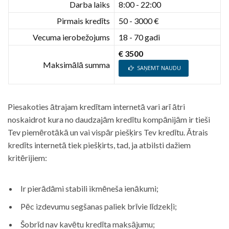
Darba laiks
8:00 - 22:00
Pirmais kredīts
50 - 3000 €
Vecuma ierobežojums
18 - 70 gadi
€ 3500
Maksimālā summa
SAŅEMT NAUDU
Piesakoties ātrajam kredītam internetā vari arī ātri
noskaidrot kura no daudzajām kredītu kompānijām ir tieši
Tev piemērotākā un vai vispār piešķirs Tev kredītu. Ātrais
kredīts internetā tiek piešķirts, tad, ja atbilsti dažiem
kritērijiem:
Ir pierādāmi stabili ikmēneša ienākumi;
Pēc izdevumu segšanas paliek brīvie līdzekļi;
Šobrīd nav kavētu kredīta maksājumu;