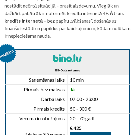
nostādīt neērtā situācijā – prasīt aizdevumu. Vieglāk un
dažkārt pat ātrāk ir noformēt kredītu internetā 4F.
Ātrais
kredīts internetā
– bez papīru „vākšanas”, došanās uz
finanšu iestādi un papildus paskaidrojumiem, kādam nolūkam
ir nepieciešama nauda.
BINO atsauksmes
Saņemšanas laiks
10 min
Pirmais bez maksas
Jā
Darba laiks
07:00 - 23:00
Pirmais kredīts
50 - 300 €
Vecuma ierobežojums
20 - 70 gadi
€ 425
Maksimālā summa