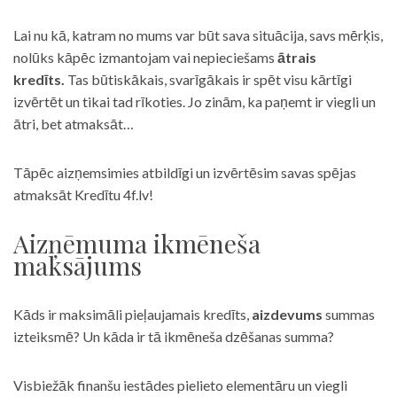
Lai nu kā, katram no mums var būt sava situācija, savs mērķis,
nolūks kāpēc izmantojam vai nepieciešams
ātrais
kredīts.
Tas būtiskākais, svarīgākais ir spēt visu kārtīgi
izvērtēt un tikai tad rīkoties. Jo zinām, ka paņemt ir viegli un
ātri, bet atmaksāt…
Tāpēc aizņemsimies atbildīgi un izvērtēsim savas spējas
atmaksāt Kredītu 4f.lv!
Aizņēmuma ikmēneša
maksājums
Kāds ir maksimāli pieļaujamais kredīts,
aizdevums
summas
izteiksmē? Un kāda ir tā ikmēneša dzēšanas summa?
Visbiežāk finanšu iestādes pielieto elementāru un viegli