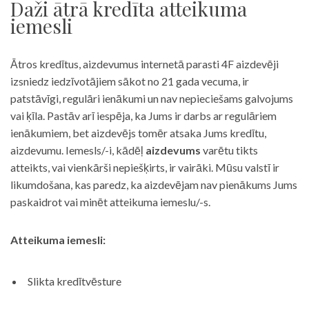
Daži ātrā kredīta atteikuma
iemesli
Ātros kredītus, aizdevumus internetā parasti 4F aizdevēji
izsniedz iedzīvotājiem sākot no 21 gada vecuma, ir
patstāvīgi, regulāri ienākumi un nav nepieciešams galvojums
vai ķīla. Pastāv arī iespēja, ka Jums ir darbs ar regulāriem
ienākumiem, bet aizdevējs tomēr atsaka Jums kredītu,
aizdevumu. Iemesls/-i, kādēļ
aizdevums
varētu tikts
atteikts, vai vienkārši nepiešķirts, ir vairāki. Mūsu valstī ir
likumdošana, kas paredz, ka aizdevējam nav pienākums Jums
paskaidrot vai minēt atteikuma iemeslu/-s.
Atteikuma iemesli:
Slikta kredītvēsture