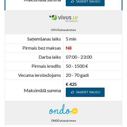
SAŅEMT NAUDU
VIVUS atsauksmes
Saņemšanas laiks
5 min
Pirmais bez maksas
Nē
Darba laiks
07:00 - 23:00
Pirmais kredīts
50 - 1500 €
Vecuma ierobežojums
20 - 70 gadi
€ 425
Maksimālā summa
SAŅEMT NAUDU
ONDO atsauksmes