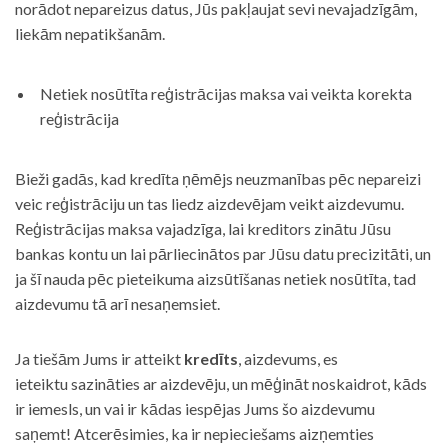
norādot nepareizus datus, Jūs pakļaujat sevi nevajadzīgām,
liekām nepatikšanām.
Netiek nosūtīta reģistrācijas maksa vai veikta korekta
reģistrācija
Bieži gadās, kad kredīta ņēmējs neuzmanības pēc nepareizi
veic reģistrāciju un tas liedz aizdevējam veikt aizdevumu.
Reģistrācijas maksa vajadzīga, lai kreditors zinātu Jūsu
bankas kontu un lai pārliecinātos par Jūsu datu precizitāti, un
ja šī nauda pēc pieteikuma aizsūtīšanas netiek nosūtīta, tad
aizdevumu tā arī nesaņemsiet.
Ja tiešām Jums ir atteikt
kredīts
, aizdevums, es
ieteiktu sazināties ar aizdevēju, un mēģināt noskaidrot, kāds
ir iemesls, un vai ir kādas iespējas Jums šo aizdevumu
saņemt! Atcerēsimies, ka ir nepieciešams aizņemties