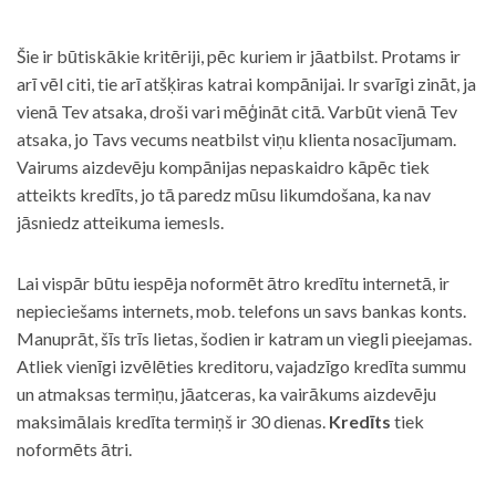
Šie ir būtiskākie kritēriji, pēc kuriem ir jāatbilst. Protams ir
arī vēl citi, tie arī atšķiras katrai kompānijai. Ir svarīgi zināt, ja
vienā Tev atsaka, droši vari mēģināt citā. Varbūt vienā Tev
atsaka, jo Tavs vecums neatbilst viņu klienta nosacījumam.
Vairums aizdevēju kompānijas nepaskaidro kāpēc tiek
atteikts kredīts, jo tā paredz mūsu likumdošana, ka nav
jāsniedz atteikuma iemesls.
Lai vispār būtu iespēja noformēt ātro kredītu internetā, ir
nepieciešams internets, mob. telefons un savs bankas konts.
Manuprāt, šīs trīs lietas, šodien ir katram un viegli pieejamas.
Atliek vienīgi izvēlēties kreditoru, vajadzīgo kredīta summu
un atmaksas termiņu, jāatceras, ka vairākums aizdevēju
maksimālais kredīta termiņš ir 30 dienas.
Kredīts
tiek
noformēts ātri.