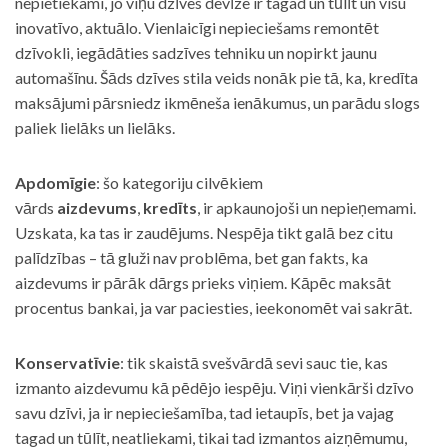
nepietiekami, jo viņu dzīves devīze ir tagad un tūlīt un visu
inovatīvo, aktuālo. Vienlaicīgi nepieciešams remontēt
dzīvokli, iegādāties sadzīves tehniku un nopirkt jaunu
automašīnu. Šāds dzīves stila veids nonāk pie tā, ka, kredīta
maksājumi pārsniedz ikmēneša ienākumus, un parādu slogs
paliek lielāks un lielāks.
Apdomīgie
: šo kategoriju cilvēkiem
vārds
aizdevums
,
kredīts
, ir apkaunojoši un nepieņemami.
Uzskata, ka tas ir zaudējums. Nespēja tikt galā bez citu
palīdzības – tā gluži nav problēma, bet gan fakts, ka
aizdevums ir pārāk dārgs prieks viņiem. Kāpēc maksāt
procentus bankai, ja var paciesties, ieekonomēt vai sakrāt.
Konservatīvie
: tik skaistā svešvārdā sevi sauc tie, kas
izmanto aizdevumu kā pēdējo iespēju. Viņi vienkārši dzīvo
savu dzīvi, ja ir nepieciešamība, tad ietaupīs, bet ja vajag
tagad un tūlīt, neatliekami, tikai tad izmantos aizņēmumu,