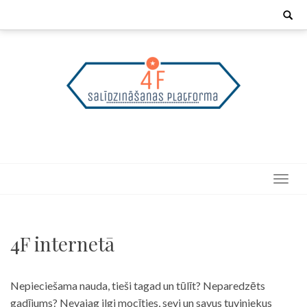
Skip
Search
for:
to
content
4F internetā
Nepieciešama nauda, tieši tagad un tūlīt? Neparedzēts
gadījums? Nevajag ilgi mocīties, sevi un savus tuviniekus