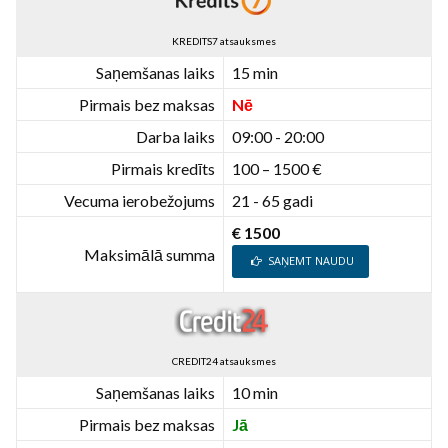
KREDITS7 atsauksmes
Saņemšanas laiks
15 min
Pirmais bez maksas
Nē
Darba laiks
09:00 - 20:00
Pirmais kredīts
100 – 1500 €
Vecuma ierobežojums
21 - 65 gadi
€ 1500
Maksimālā summa
SAŅEMT NAUDU
CREDIT24 atsauksmes
Saņemšanas laiks
10 min
Pirmais bez maksas
Jā