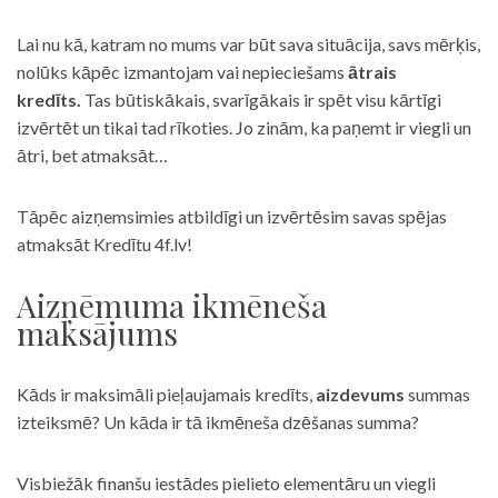
Lai nu kā, katram no mums var būt sava situācija, savs mērķis,
nolūks kāpēc izmantojam vai nepieciešams
ātrais
kredīts.
Tas būtiskākais, svarīgākais ir spēt visu kārtīgi
izvērtēt un tikai tad rīkoties. Jo zinām, ka paņemt ir viegli un
ātri, bet atmaksāt…
Tāpēc aizņemsimies atbildīgi un izvērtēsim savas spējas
atmaksāt Kredītu 4f.lv!
Aizņēmuma ikmēneša
maksājums
Kāds ir maksimāli pieļaujamais kredīts,
aizdevums
summas
izteiksmē? Un kāda ir tā ikmēneša dzēšanas summa?
Visbiežāk finanšu iestādes pielieto elementāru un viegli