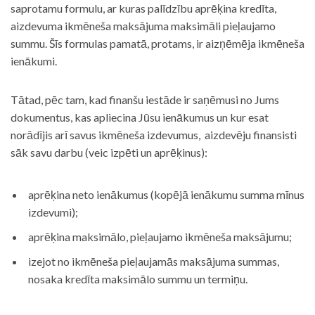
saprotamu formulu, ar kuras palīdzību aprēķina kredīta,
aizdevuma ikmēneša maksājuma maksimāli pieļaujamo
summu. Šīs formulas pamatā, protams, ir aizņēmēja ikmēneša
ienākumi.
Tātad, pēc tam, kad finanšu iestāde ir saņēmusi no Jums
dokumentus, kas apliecina Jūsu ienākumus un kur esat
norādījis arī savus ikmēneša izdevumus, aizdevēju finansisti
sāk savu darbu (veic izpēti un aprēķinus):
aprēķina neto ienākumus (kopējā ienākumu summa mīnus
izdevumi);
aprēķina maksimālo, pieļaujamo ikmēneša maksājumu;
izejot no ikmēneša pieļaujamās maksājuma summas,
nosaka kredīta maksimālo summu un termiņu.