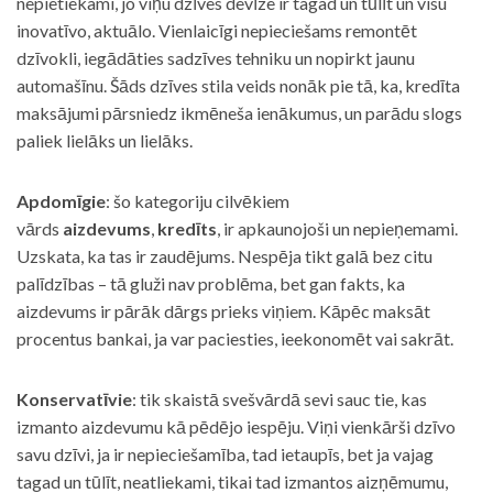
nepietiekami, jo viņu dzīves devīze ir tagad un tūlīt un visu
inovatīvo, aktuālo. Vienlaicīgi nepieciešams remontēt
dzīvokli, iegādāties sadzīves tehniku un nopirkt jaunu
automašīnu. Šāds dzīves stila veids nonāk pie tā, ka, kredīta
maksājumi pārsniedz ikmēneša ienākumus, un parādu slogs
paliek lielāks un lielāks.
Apdomīgie
: šo kategoriju cilvēkiem
vārds
aizdevums
,
kredīts
, ir apkaunojoši un nepieņemami.
Uzskata, ka tas ir zaudējums. Nespēja tikt galā bez citu
palīdzības – tā gluži nav problēma, bet gan fakts, ka
aizdevums ir pārāk dārgs prieks viņiem. Kāpēc maksāt
procentus bankai, ja var paciesties, ieekonomēt vai sakrāt.
Konservatīvie
: tik skaistā svešvārdā sevi sauc tie, kas
izmanto aizdevumu kā pēdējo iespēju. Viņi vienkārši dzīvo
savu dzīvi, ja ir nepieciešamība, tad ietaupīs, bet ja vajag
tagad un tūlīt, neatliekami, tikai tad izmantos aizņēmumu,