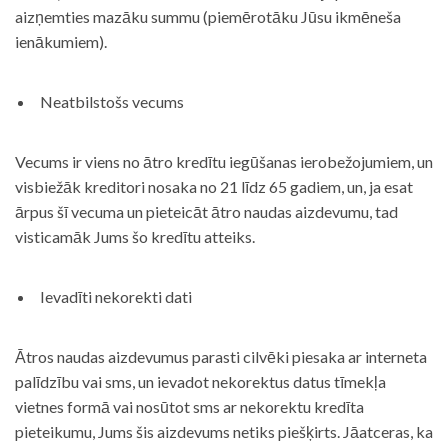
aizņemties mazāku summu (piemērotāku Jūsu ikmēneša
ienākumiem).
Neatbilstošs vecums
Vecums ir viens no ātro kredītu iegūšanas ierobežojumiem, un
visbiežāk kreditori nosaka no 21 līdz 65 gadiem, un, ja esat
ārpus šī vecuma un pieteicāt ātro naudas aizdevumu, tad
visticamāk Jums šo kredītu atteiks.
Ievadīti nekorekti dati
Ātros naudas aizdevumus parasti cilvēki piesaka ar interneta
palīdzību vai sms, un ievadot nekorektus datus tīmekļa
vietnes formā vai nosūtot sms ar nekorektu kredīta
pieteikumu, Jums šis aizdevums netiks piešķirts. Jāatceras, ka