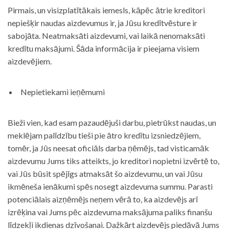
Pirmais, un visizplatītākais iemesls, kāpēc ātrie kreditori
nepiešķir naudas aizdevumus ir, ja Jūsu kredītvēsture ir
sabojāta. Neatmaksāti aizdevumi, vai laikā nenomaksāti
kredītu maksājumi. Šāda informācija ir pieejama visiem
aizdevējiem.
Nepietiekami ieņēmumi
Bieži vien, kad esam pazaudējuši darbu, pietrūkst naudas, un
meklējam palīdzību tieši pie ātro kredītu izsniedzējiem,
tomēr, ja Jūs neesat oficiāls darba ņēmējs, tad visticamāk
aizdevumu Jums tiks atteikts, jo kreditori nopietni izvērtē to,
vai Jūs būsit spējīgs atmaksāt šo aizdevumu, un vai Jūsu
ikmēneša ienākumi spēs nosegt aizdevuma summu. Parasti
potenciālais aizņēmējs neņem vērā to, ka aizdevējs arī
izrēķina vai Jums pēc aizdevuma maksājuma paliks finanšu
līdzekļi ikdienas dzīvošanai. Dažkārt aizdevējs piedāvā Jums