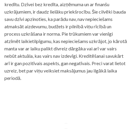
kredītu. Dzīvei bez kredīta, aizņēmuma un ar finanšu
uzkrājumiem, ir daudz lielāku priekšrocību. Šie cilvēki bauda
savu dzīvi apzinoties, ka parādu nav, nav nepieciešams
atmaksāt aizdevumu, budžets ir pilnībā viņu rīcībā un
process uzkrāšana ir norma. Pie trūkumiem var vienīgi
atzīmēt laikietilpīgumu, kas nepieciešams uzkrājot, jo kārotā
manta var ar laiku palikt divreiz dārgāka vai arī var vairs
nebūt aktuāla, kas vairs nav izdevīgi. Kreditēšanai savukārt
arī ir gan pozitīvais aspekts, gan negatīvais. Preci varat lietot
uzreiz, bet par viņu veiksiet maksājumus jau ilgākā laika
periodā.