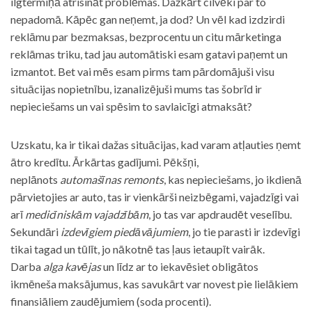
ilgtermiņā atrisināt problēmas. Dažkārt cilvēki par to
nepadomā. Kāpēc gan neņemt, ja dod? Un vēl kad izdzirdi
reklāmu par bezmaksas, bezprocentu un citu mārketinga
reklāmas triku, tad jau automātiski esam gatavi paņemt un
izmantot. Bet vai mēs esam pirms tam pārdomājuši visu
situācijas nopietnību, izanalizējuši mums tas šobrīd ir
nepieciešams un vai spēsim to savlaicīgi atmaksāt?
Uzskatu, ka ir tikai dažas situācijas, kad varam atļauties ņemt
ātro kredītu. Ārkārtas gadījumi. Pēkšņi,
neplānots
automašīnas remonts
, kas nepieciešams, jo ikdienā
pārvietojies ar auto, tas ir vienkārši neizbēgami, vajadzīgi vai
arī
medicīniskām vajadzībām
, jo tas var apdraudēt veselību.
Sekundāri
izdevīgiem piedāvājumiem
, jo tie parasti ir izdevīgi
tikai tagad un tūlīt, jo nākotnē tas ļaus ietaupīt vairāk.
Darba
alga kavējas
un līdz ar to iekavēsiet obligātos
ikmēneša maksājumus, kas savukārt var novest pie lielākiem
finansiāliem zaudējumiem (soda procenti).