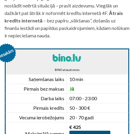
nostādīt neērtā situācijā – prasīt aizdevumu. Vieglāk un
dažkārt pat ātrāk ir noformēt kredītu internetā 4F.
Ātrais
kredīts internetā
– bez papīru „vākšanas”, došanās uz
finanšu iestādi un papildus paskaidrojumiem, kādam nolūkam
ir nepieciešama nauda.
BINO atsauksmes
Saņemšanas laiks
10 min
Pirmais bez maksas
Jā
Darba laiks
07:00 - 23:00
Pirmais kredīts
50 - 300 €
Vecuma ierobežojums
20 - 70 gadi
€ 425
Maksimālā summa