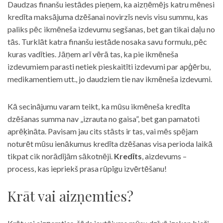
Daudzas finanšu iestādes pieņem, ka aizņēmējs katru mēnesi
kredīta maksājuma dzēšanai novirzīs nevis visu summu, kas
paliks pēc ikmēneša izdevumu segšanas, bet gan tikai daļu no
tās. Turklāt katra finanšu iestāde nosaka savu formulu, pēc
kuras vadīties. Jāņem arī vērā tas, ka pie ikmēneša
izdevumiem parasti netiek pieskaitīti izdevumi par apģērbu,
medikamentiem utt., jo daudziem tie nav ikmēneša izdevumi.
Kā secinājumu varam teikt, ka mūsu ikmēneša kredīta
dzēšanas summa nav „izrauta no gaisa”, bet gan pamatoti
aprēķināta. Pavisam jau cits stāsts ir tas, vai mēs spējam
noturēt mūsu ienākumus kredīta dzēšanas visa perioda laikā
tikpat cik norādījām sākotnēji.
Kredīts
, aizdevums –
process, kas iepriekš prasa rūpīgu izvērtēšanu!
Krāt vai aizņemties?