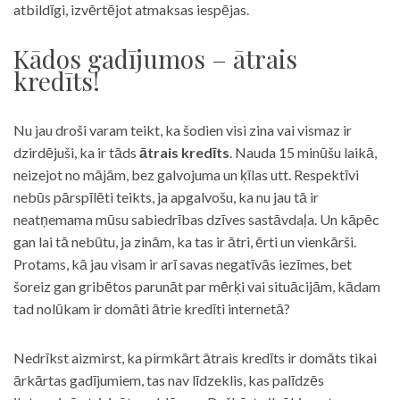
atbildīgi, izvērtējot atmaksas iespējas.
Kādos gadījumos – ātrais
kredīts!
Nu jau droši varam teikt, ka šodien visi zina vai vismaz ir
dzirdējuši, ka ir tāds
ātrais kredīts
. Nauda 15 minūšu laikā,
neizejot no mājām, bez galvojuma un ķīlas utt. Respektīvi
nebūs pārspīlēti teikts, ja apgalvošu, ka nu jau tā ir
neatņemama mūsu sabiedrības dzīves sastāvdaļa. Un kāpēc
gan lai tā nebūtu, ja zinām, ka tas ir ātri, ērti un vienkārši.
Protams, kā jau visam ir arī savas negatīvās iezīmes, bet
šoreiz gan gribētos parunāt par mērķi vai situācijām, kādam
tad nolūkam ir domāti ātrie kredīti internetā?
Nedrīkst aizmirst, ka pirmkārt ātrais kredīts ir domāts tikai
ārkārtas gadījumiem, tas nav līdzeklis, kas palīdzēs