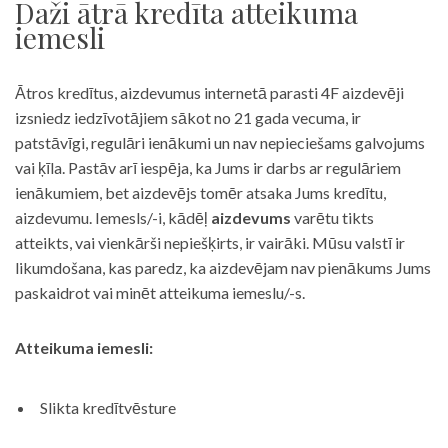
Daži ātrā kredīta atteikuma
iemesli
Ātros kredītus, aizdevumus internetā parasti 4F aizdevēji
izsniedz iedzīvotājiem sākot no 21 gada vecuma, ir
patstāvīgi, regulāri ienākumi un nav nepieciešams galvojums
vai ķīla. Pastāv arī iespēja, ka Jums ir darbs ar regulāriem
ienākumiem, bet aizdevējs tomēr atsaka Jums kredītu,
aizdevumu. Iemesls/-i, kādēļ
aizdevums
varētu tikts
atteikts, vai vienkārši nepiešķirts, ir vairāki. Mūsu valstī ir
likumdošana, kas paredz, ka aizdevējam nav pienākums Jums
paskaidrot vai minēt atteikuma iemeslu/-s.
Atteikuma iemesli:
Slikta kredītvēsture