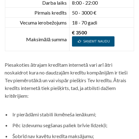
Darba laiks
8:00 - 22:00
Pirmais kredīts
50 - 3000 €
Vecuma ierobežojums
18 - 70 gadi
€ 3500
Maksimālā summa
SAŅEMT NAUDU
Piesakoties ātrajam kredītam internetā vari arī ātri
noskaidrot kura no daudzajām kredītu kompānijām ir tieši
Tev piemērotākā un vai vispār piešķirs Tev kredītu. Ātrais
kredīts internetā tiek piešķirts, tad, ja atbilsti dažiem
kritērijiem:
Ir pierādāmi stabili ikmēneša ienākumi;
Pēc izdevumu segšanas paliek brīvie līdzekļi;
Šobrīd nav kavētu kredīta maksājumu;