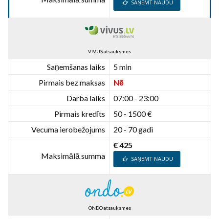
SAŅEMT NAUDU
VIVUS atsauksmes
Saņemšanas laiks
5 min
Pirmais bez maksas
Nē
Darba laiks
07:00 - 23:00
Pirmais kredīts
50 - 1500 €
Vecuma ierobežojums
20 - 70 gadi
€ 425
Maksimālā summa
SAŅEMT NAUDU
ONDO atsauksmes