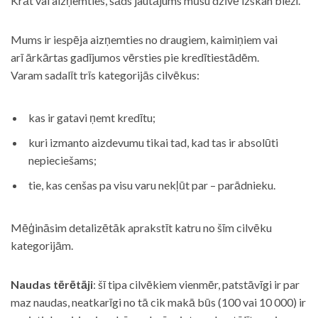
Krāt vai aizņemties, šāds jautājums mūsu dzīvē izskan bieži.
Mums ir iespēja aizņemties no draugiem, kaimiņiem vai
arī ārkārtas gadījumos vērsties pie kredītiestādēm.
Varam sadalīt trīs kategorijās cilvēkus:
kas ir gatavi ņemt kredītu;
kuri izmanto aizdevumu tikai tad, kad tas ir absolūti
nepieciešams;
tie, kas cenšas pa visu varu nekļūt par – parādnieku.
Mēģināsim detalizētāk aprakstīt katru no šīm cilvēku
kategorijām.
Naudas tērētāji
: šī tipa cilvēkiem vienmēr, patstāvīgi ir par
maz naudas, neatkarīgi no tā cik makā būs (100 vai 10 000) ir