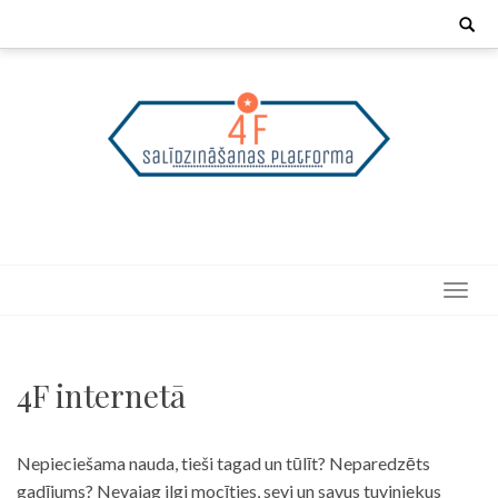
Skip
Search
for:
to
content
4F internetā
Nepieciešama nauda, tieši tagad un tūlīt? Neparedzēts
gadījums? Nevajag ilgi mocīties, sevi un savus tuviniekus