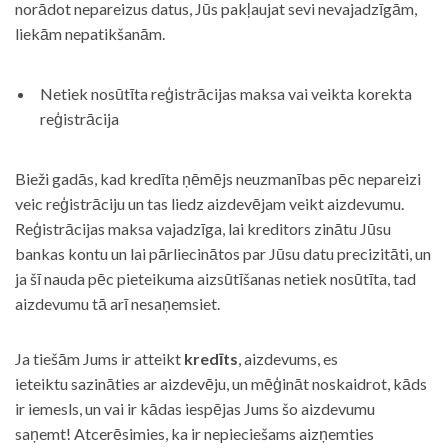
norādot nepareizus datus, Jūs pakļaujat sevi nevajadzīgām,
liekām nepatikšanām.
Netiek nosūtīta reģistrācijas maksa vai veikta korekta
reģistrācija
Bieži gadās, kad kredīta ņēmējs neuzmanības pēc nepareizi
veic reģistrāciju un tas liedz aizdevējam veikt aizdevumu.
Reģistrācijas maksa vajadzīga, lai kreditors zinātu Jūsu
bankas kontu un lai pārliecinātos par Jūsu datu precizitāti, un
ja šī nauda pēc pieteikuma aizsūtīšanas netiek nosūtīta, tad
aizdevumu tā arī nesaņemsiet.
Ja tiešām Jums ir atteikt
kredīts
, aizdevums, es
ieteiktu sazināties ar aizdevēju, un mēģināt noskaidrot, kāds
ir iemesls, un vai ir kādas iespējas Jums šo aizdevumu
saņemt! Atcerēsimies, ka ir nepieciešams aizņemties