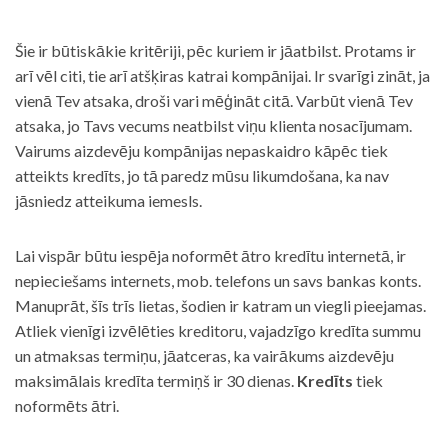
Šie ir būtiskākie kritēriji, pēc kuriem ir jāatbilst. Protams ir
arī vēl citi, tie arī atšķiras katrai kompānijai. Ir svarīgi zināt, ja
vienā Tev atsaka, droši vari mēģināt citā. Varbūt vienā Tev
atsaka, jo Tavs vecums neatbilst viņu klienta nosacījumam.
Vairums aizdevēju kompānijas nepaskaidro kāpēc tiek
atteikts kredīts, jo tā paredz mūsu likumdošana, ka nav
jāsniedz atteikuma iemesls.
Lai vispār būtu iespēja noformēt ātro kredītu internetā, ir
nepieciešams internets, mob. telefons un savs bankas konts.
Manuprāt, šīs trīs lietas, šodien ir katram un viegli pieejamas.
Atliek vienīgi izvēlēties kreditoru, vajadzīgo kredīta summu
un atmaksas termiņu, jāatceras, ka vairākums aizdevēju
maksimālais kredīta termiņš ir 30 dienas.
Kredīts
tiek
noformēts ātri.