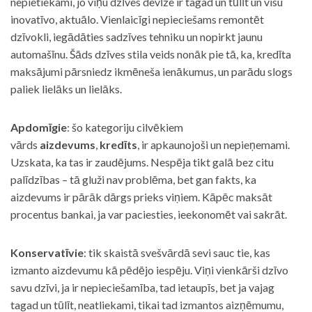
nepietiekami, jo viņu dzīves devīze ir tagad un tūlīt un visu
inovatīvo, aktuālo. Vienlaicīgi nepieciešams remontēt
dzīvokli, iegādāties sadzīves tehniku un nopirkt jaunu
automašīnu. Šāds dzīves stila veids nonāk pie tā, ka, kredīta
maksājumi pārsniedz ikmēneša ienākumus, un parādu slogs
paliek lielāks un lielāks.
Apdomīgie
: šo kategoriju cilvēkiem
vārds
aizdevums
,
kredīts
, ir apkaunojoši un nepieņemami.
Uzskata, ka tas ir zaudējums. Nespēja tikt galā bez citu
palīdzības – tā gluži nav problēma, bet gan fakts, ka
aizdevums ir pārāk dārgs prieks viņiem. Kāpēc maksāt
procentus bankai, ja var paciesties, ieekonomēt vai sakrāt.
Konservatīvie
: tik skaistā svešvārdā sevi sauc tie, kas
izmanto aizdevumu kā pēdējo iespēju. Viņi vienkārši dzīvo
savu dzīvi, ja ir nepieciešamība, tad ietaupīs, bet ja vajag
tagad un tūlīt, neatliekami, tikai tad izmantos aizņēmumu,