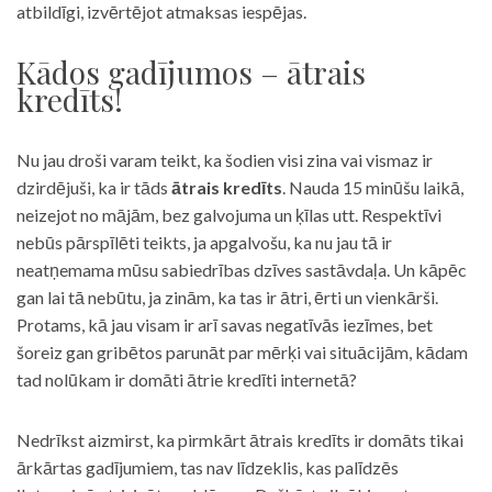
atbildīgi, izvērtējot atmaksas iespējas.
Kādos gadījumos – ātrais
kredīts!
Nu jau droši varam teikt, ka šodien visi zina vai vismaz ir
dzirdējuši, ka ir tāds
ātrais kredīts
. Nauda 15 minūšu laikā,
neizejot no mājām, bez galvojuma un ķīlas utt. Respektīvi
nebūs pārspīlēti teikts, ja apgalvošu, ka nu jau tā ir
neatņemama mūsu sabiedrības dzīves sastāvdaļa. Un kāpēc
gan lai tā nebūtu, ja zinām, ka tas ir ātri, ērti un vienkārši.
Protams, kā jau visam ir arī savas negatīvās iezīmes, bet
šoreiz gan gribētos parunāt par mērķi vai situācijām, kādam
tad nolūkam ir domāti ātrie kredīti internetā?
Nedrīkst aizmirst, ka pirmkārt ātrais kredīts ir domāts tikai
ārkārtas gadījumiem, tas nav līdzeklis, kas palīdzēs