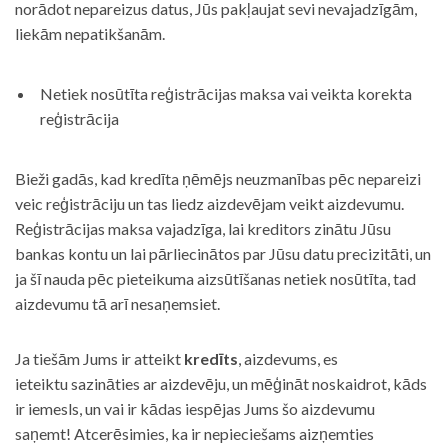
norādot nepareizus datus, Jūs pakļaujat sevi nevajadzīgām,
liekām nepatikšanām.
Netiek nosūtīta reģistrācijas maksa vai veikta korekta
reģistrācija
Bieži gadās, kad kredīta ņēmējs neuzmanības pēc nepareizi
veic reģistrāciju un tas liedz aizdevējam veikt aizdevumu.
Reģistrācijas maksa vajadzīga, lai kreditors zinātu Jūsu
bankas kontu un lai pārliecinātos par Jūsu datu precizitāti, un
ja šī nauda pēc pieteikuma aizsūtīšanas netiek nosūtīta, tad
aizdevumu tā arī nesaņemsiet.
Ja tiešām Jums ir atteikt
kredīts
, aizdevums, es
ieteiktu sazināties ar aizdevēju, un mēģināt noskaidrot, kāds
ir iemesls, un vai ir kādas iespējas Jums šo aizdevumu
saņemt! Atcerēsimies, ka ir nepieciešams aizņemties