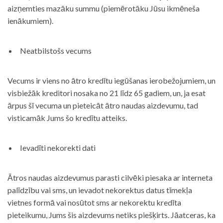
aizņemties mazāku summu (piemērotāku Jūsu ikmēneša
ienākumiem).
Neatbilstošs vecums
Vecums ir viens no ātro kredītu iegūšanas ierobežojumiem, un
visbiežāk kreditori nosaka no 21 līdz 65 gadiem, un, ja esat
ārpus šī vecuma un pieteicāt ātro naudas aizdevumu, tad
visticamāk Jums šo kredītu atteiks.
Ievadīti nekorekti dati
Ātros naudas aizdevumus parasti cilvēki piesaka ar interneta
palīdzību vai sms, un ievadot nekorektus datus tīmekļa
vietnes formā vai nosūtot sms ar nekorektu kredīta
pieteikumu, Jums šis aizdevums netiks piešķirts. Jāatceras, ka