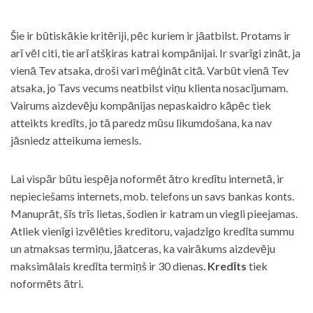
Šie ir būtiskākie kritēriji, pēc kuriem ir jāatbilst. Protams ir
arī vēl citi, tie arī atšķiras katrai kompānijai. Ir svarīgi zināt, ja
vienā Tev atsaka, droši vari mēģināt citā. Varbūt vienā Tev
atsaka, jo Tavs vecums neatbilst viņu klienta nosacījumam.
Vairums aizdevēju kompānijas nepaskaidro kāpēc tiek
atteikts kredīts, jo tā paredz mūsu likumdošana, ka nav
jāsniedz atteikuma iemesls.
Lai vispār būtu iespēja noformēt ātro kredītu internetā, ir
nepieciešams internets, mob. telefons un savs bankas konts.
Manuprāt, šīs trīs lietas, šodien ir katram un viegli pieejamas.
Atliek vienīgi izvēlēties kreditoru, vajadzīgo kredīta summu
un atmaksas termiņu, jāatceras, ka vairākums aizdevēju
maksimālais kredīta termiņš ir 30 dienas.
Kredīts
tiek
noformēts ātri.