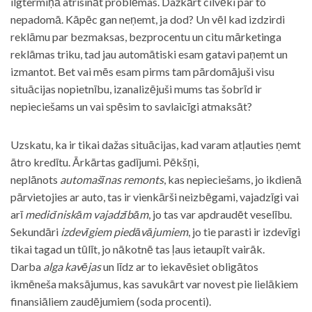
ilgtermiņā atrisināt problēmas. Dažkārt cilvēki par to
nepadomā. Kāpēc gan neņemt, ja dod? Un vēl kad izdzirdi
reklāmu par bezmaksas, bezprocentu un citu mārketinga
reklāmas triku, tad jau automātiski esam gatavi paņemt un
izmantot. Bet vai mēs esam pirms tam pārdomājuši visu
situācijas nopietnību, izanalizējuši mums tas šobrīd ir
nepieciešams un vai spēsim to savlaicīgi atmaksāt?
Uzskatu, ka ir tikai dažas situācijas, kad varam atļauties ņemt
ātro kredītu. Ārkārtas gadījumi. Pēkšņi,
neplānots
automašīnas remonts
, kas nepieciešams, jo ikdienā
pārvietojies ar auto, tas ir vienkārši neizbēgami, vajadzīgi vai
arī
medicīniskām vajadzībām
, jo tas var apdraudēt veselību.
Sekundāri
izdevīgiem piedāvājumiem
, jo tie parasti ir izdevīgi
tikai tagad un tūlīt, jo nākotnē tas ļaus ietaupīt vairāk.
Darba
alga kavējas
un līdz ar to iekavēsiet obligātos
ikmēneša maksājumus, kas savukārt var novest pie lielākiem
finansiāliem zaudējumiem (soda procenti).