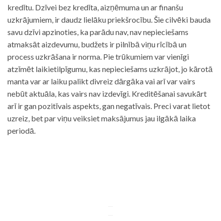
kredītu. Dzīvei bez kredīta, aizņēmuma un ar finanšu
uzkrājumiem, ir daudz lielāku priekšrocību. Šie cilvēki bauda
savu dzīvi apzinoties, ka parādu nav, nav nepieciešams
atmaksāt aizdevumu, budžets ir pilnībā viņu rīcībā un
process uzkrāšana ir norma. Pie trūkumiem var vienīgi
atzīmēt laikietilpīgumu, kas nepieciešams uzkrājot, jo kārotā
manta var ar laiku palikt divreiz dārgāka vai arī var vairs
nebūt aktuāla, kas vairs nav izdevīgi. Kreditēšanai savukārt
arī ir gan pozitīvais aspekts, gan negatīvais. Preci varat lietot
uzreiz, bet par viņu veiksiet maksājumus jau ilgākā laika
periodā.