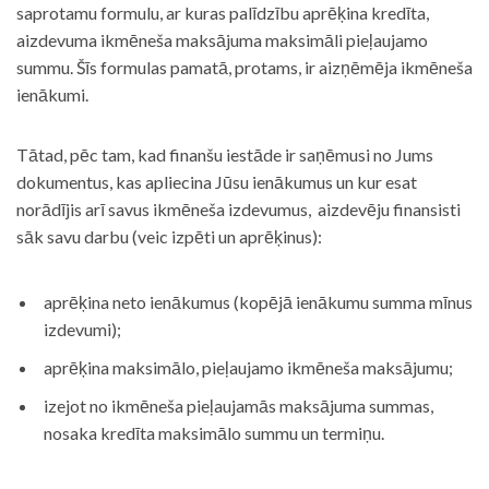
saprotamu formulu, ar kuras palīdzību aprēķina kredīta,
aizdevuma ikmēneša maksājuma maksimāli pieļaujamo
summu. Šīs formulas pamatā, protams, ir aizņēmēja ikmēneša
ienākumi.
Tātad, pēc tam, kad finanšu iestāde ir saņēmusi no Jums
dokumentus, kas apliecina Jūsu ienākumus un kur esat
norādījis arī savus ikmēneša izdevumus, aizdevēju finansisti
sāk savu darbu (veic izpēti un aprēķinus):
aprēķina neto ienākumus (kopējā ienākumu summa mīnus
izdevumi);
aprēķina maksimālo, pieļaujamo ikmēneša maksājumu;
izejot no ikmēneša pieļaujamās maksājuma summas,
nosaka kredīta maksimālo summu un termiņu.