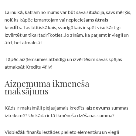
Lai nu kā, katram no mums var būt sava situācija, savs mērķis,
nolūks kāpēc izmantojam vai nepieciešams
ātrais
kredīts.
Tas būtiskākais, svarīgākais ir spēt visu kārtīgi
izvērtēt un tikai tad rīkoties. Jo zinām, ka paņemt ir viegli un
ātri, bet atmaksāt…
Tāpēc aizņemsimies atbildīgi un izvērtēsim savas spējas
atmaksāt Kredītu 4f.lv!
Aizņēmuma ikmēneša
maksājums
Kāds ir maksimāli pieļaujamais kredīts,
aizdevums
summas
izteiksmē? Un kāda ir tā ikmēneša dzēšanas summa?
Visbiežāk finanšu iestādes pielieto elementāru un viegli