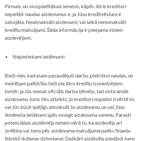
Pirmais, un visizplatītākais iemesls, kāpēc ātrie kreditori
nepiešķir naudas aizdevumus ir, ja Jūsu kredītvēsture ir
sabojāta. Neatmaksāti aizdevumi, vai laikā nenomaksāti
kredītu maksājumi. Šāda informācija ir pieejama visiem
aizdevējiem.
Nepietiekami ieņēmumi
Bieži vien, kad esam pazaudējuši darbu, pietrūkst naudas, un
meklējam palīdzību tieši pie ātro kredītu izsniedzējiem,
tomēr, ja Jūs neesat oficiāls darba ņēmējs, tad visticamāk
aizdevumu Jums tiks atteikts, jo kreditori nopietni izvērtē to,
vai Jūs būsit spējīgs atmaksāt šo aizdevumu, un vai Jūsu
ikmēneša ienākumi spēs nosegt aizdevuma summu. Parasti
potenciālais aizņēmējs neņem vērā to, ka aizdevējs arī
izrēķina vai Jums pēc aizdevuma maksājuma paliks finanšu
līdzekļi ikdienas dzīvošanai. Dažkārt aizdevējs piedāvā Jums