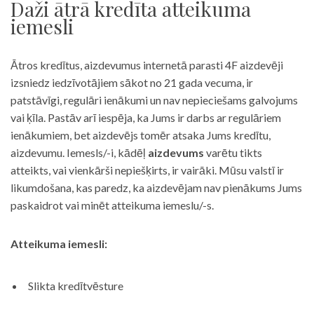
Daži ātrā kredīta atteikuma
iemesli
Ātros kredītus, aizdevumus internetā parasti 4F aizdevēji
izsniedz iedzīvotājiem sākot no 21 gada vecuma, ir
patstāvīgi, regulāri ienākumi un nav nepieciešams galvojums
vai ķīla. Pastāv arī iespēja, ka Jums ir darbs ar regulāriem
ienākumiem, bet aizdevējs tomēr atsaka Jums kredītu,
aizdevumu. Iemesls/-i, kādēļ
aizdevums
varētu tikts
atteikts, vai vienkārši nepiešķirts, ir vairāki. Mūsu valstī ir
likumdošana, kas paredz, ka aizdevējam nav pienākums Jums
paskaidrot vai minēt atteikuma iemeslu/-s.
Atteikuma iemesli:
Slikta kredītvēsture