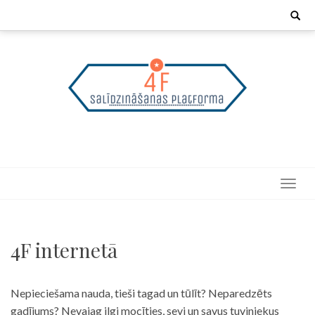
Skip
Search
for:
to
content
4F internetā
Nepieciešama nauda, tieši tagad un tūlīt? Neparedzēts
gadījums? Nevajag ilgi mocīties, sevi un savus tuviniekus