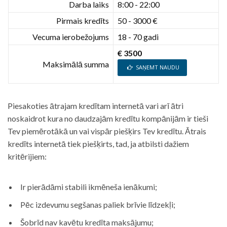
Darba laiks
8:00 - 22:00
Pirmais kredīts
50 - 3000 €
Vecuma ierobežojums
18 - 70 gadi
€ 3500
Maksimālā summa
SAŅEMT NAUDU
Piesakoties ātrajam kredītam internetā vari arī ātri
noskaidrot kura no daudzajām kredītu kompānijām ir tieši
Tev piemērotākā un vai vispār piešķirs Tev kredītu. Ātrais
kredīts internetā tiek piešķirts, tad, ja atbilsti dažiem
kritērijiem:
Ir pierādāmi stabili ikmēneša ienākumi;
Pēc izdevumu segšanas paliek brīvie līdzekļi;
Šobrīd nav kavētu kredīta maksājumu;