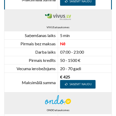
SAŅEMT NAUDU
VIVUS atsauksmes
Saņemšanas laiks
5 min
Pirmais bez maksas
Nē
Darba laiks
07:00 - 23:00
Pirmais kredīts
50 - 1500 €
Vecuma ierobežojums
20 - 70 gadi
€ 425
Maksimālā summa
SAŅEMT NAUDU
ONDO atsauksmes