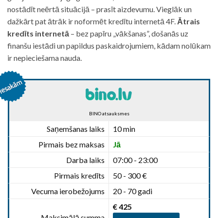
nostādīt neērtā situācijā – prasīt aizdevumu. Vieglāk un
dažkārt pat ātrāk ir noformēt kredītu internetā 4F.
Ātrais
kredīts internetā
– bez papīru „vākšanas”, došanās uz
finanšu iestādi un papildus paskaidrojumiem, kādam nolūkam
ir nepieciešama nauda.
BINO atsauksmes
Saņemšanas laiks
10 min
Pirmais bez maksas
Jā
Darba laiks
07:00 - 23:00
Pirmais kredīts
50 - 300 €
Vecuma ierobežojums
20 - 70 gadi
€ 425
Maksimālā summa