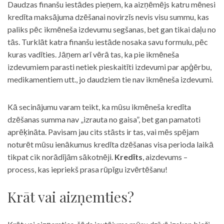
Daudzas finanšu iestādes pieņem, ka aizņēmējs katru mēnesi
kredīta maksājuma dzēšanai novirzīs nevis visu summu, kas
paliks pēc ikmēneša izdevumu segšanas, bet gan tikai daļu no
tās. Turklāt katra finanšu iestāde nosaka savu formulu, pēc
kuras vadīties. Jāņem arī vērā tas, ka pie ikmēneša
izdevumiem parasti netiek pieskaitīti izdevumi par apģērbu,
medikamentiem utt., jo daudziem tie nav ikmēneša izdevumi.
Kā secinājumu varam teikt, ka mūsu ikmēneša kredīta
dzēšanas summa nav „izrauta no gaisa”, bet gan pamatoti
aprēķināta. Pavisam jau cits stāsts ir tas, vai mēs spējam
noturēt mūsu ienākumus kredīta dzēšanas visa perioda laikā
tikpat cik norādījām sākotnēji.
Kredīts
, aizdevums –
process, kas iepriekš prasa rūpīgu izvērtēšanu!
Krāt vai aizņemties?