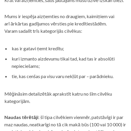
Krāt vai aizņemties, šāds jautājums mūsu dzīvē izskan bieži.
Mums ir iespēja aizņemties no draugiem, kaimiņiem vai
arī ārkārtas gadījumos vērsties pie kredītiestādēm.
Varam sadalīt trīs kategorijās cilvēkus:
kas ir gatavi ņemt kredītu;
kuri izmanto aizdevumu tikai tad, kad tas ir absolūti
nepieciešams;
tie, kas cenšas pa visu varu nekļūt par – parādnieku.
Mēģināsim detalizētāk aprakstīt katru no šīm cilvēku
kategorijām.
Naudas tērētāji
: šī tipa cilvēkiem vienmēr, patstāvīgi ir par
maz naudas, neatkarīgi no tā cik makā būs (100 vai 10 000) ir