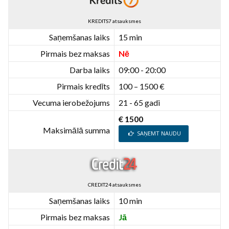
KREDITS7 atsauksmes
Saņemšanas laiks
15 min
Pirmais bez maksas
Nē
Darba laiks
09:00 - 20:00
Pirmais kredīts
100 – 1500 €
Vecuma ierobežojums
21 - 65 gadi
€ 1500
Maksimālā summa
SAŅEMT NAUDU
CREDIT24 atsauksmes
Saņemšanas laiks
10 min
Pirmais bez maksas
Jā