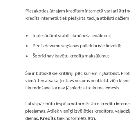
Piesakoties ātrajam kredītam internetā vari arī ātri 
kredīts internetā tiek piešķirts, tad, ja atbilsti dažiem
Ir pierādāmi stabili ikmēneša ienākumi;
Pēc izdevumu segšanas paliek brīvie līdzekļi;
Šobrīd nav kavētu kredīta maksājumu;
Šie ir būtiskākie kritēriji, pēc kuriem ir jāatbilst. Pro
vienā Tev atsaka, jo Tavs vecums neatbilst viņu klie
likumdošana, ka nav jāsniedz atteikuma iemesls.
Lai vispār būtu iespēja noformēt ātro kredītu internet
pieejamas. Atliek vienīgi izvēlēties kreditoru, vaja
dienas.
Kredīts
tiek noformēts ātri.