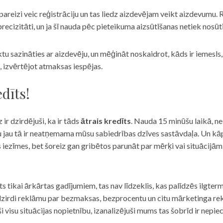
eizi veic reģistrāciju un tas liedz aizdevējam veikt aizdevumu. R
recizitāti, un ja šī nauda pēc pieteikuma aizsūtīšanas netiek nosūt
iktu sazināties ar aizdevēju, un mēģināt noskaidrot, kāds ir iemesl
, izvērtējot atmaksas iespējas.
dīts!
 ir dzirdējuši, ka ir tāds
ātrais kredīts
. Nauda 15 minūšu laikā, ne
u jau tā ir neatņemama mūsu sabiedrības dzīves sastāvdaļa. Un kāpēc 
ās iezīmes, bet šoreiz gan gribētos parunāt par mērķi vai situācijā
s tikai ārkārtas gadījumiem, tas nav līdzeklis, kas palīdzēs ilgter
zirdi reklāmu par bezmaksas, bezprocentu un citu mārketinga rek
visu situācijas nopietnību, izanalizējuši mums tas šobrīd ir nepie