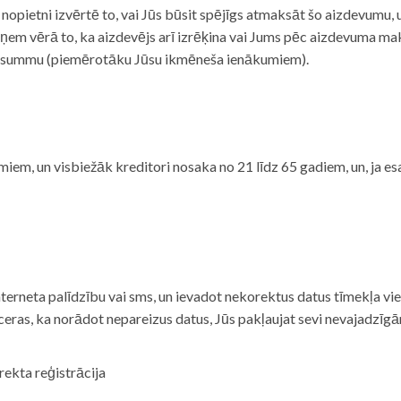
i nopietni izvērtē to, vai Jūs būsit spējīgs atmaksāt šo aizdevumu
m vērā to, ka aizdevējs arī izrēķina vai Jums pēc aizdevuma maks
 summu (piemērotāku Jūsu ikmēneša ienākumiem).
iem, un visbiežāk kreditori nosaka no 21 līdz 65 gadiem, un, ja es
nterneta palīdzību vai sms, un ievadot nekorektus datus tīmekļa vi
tceras, ka norādot nepareizus datus, Jūs pakļaujat sevi nevajadzī
rekta reģistrācija