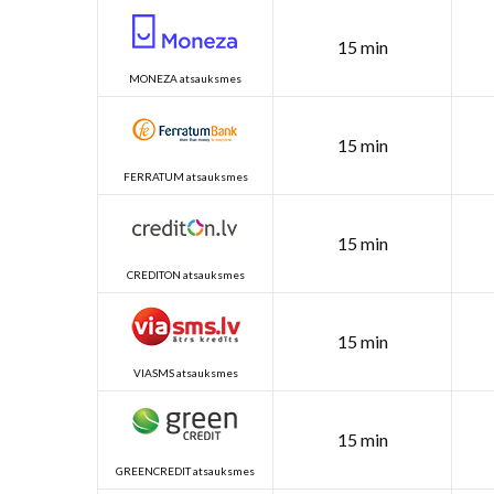
15 min
MONEZA atsauksmes
15 min
FERRATUM atsauksmes
15 min
CREDITON atsauksmes
15 min
VIASMS atsauksmes
15 min
GREENCREDIT atsauksmes