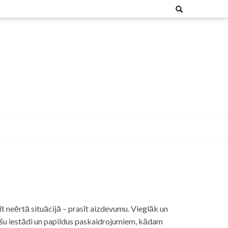
Search
for:
t neērtā situācijā – prasīt aizdevumu. Vieglāk un
nšu iestādi un papildus paskaidrojumiem, kādam