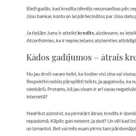
Bieži gadās, kad kredīta ņēmējs neuzmanības pēc nepar
Jūsu bankas kontu un lai pārliecinātos par Jūsu datu p
Ja tiešām Jums ir atteikt
kredīts
, aizdevums, es iete
Atcerēsimies, ka ir nepieciešams aizņemties atbildīgi
Kādos gadījumos – ātrais kre
Nu jau droši varam teikt, ka šodien visi zina vai vismaz
Respektīvi nebūs pārspīlēti teikts, ja apgalvošu, ka n
vienkārši. Protams, kā jau visam ir arī savas negatīv
internetā?
Nedrīkst aizmirst, ka pirmkārt ātrais kredīts ir domāt
nepadomā. Kāpēc gan neņemt, ja dod? Un vēl kad izd
un izmantot. Bet vai mēs esam pirms tam pārdomājuši 