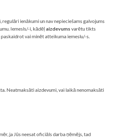
i, regulāri ienākumi un nav nepieciešams galvojums
vumu. Iemesls/-i, kādēļ
aizdevums
varētu tikts
s paskaidrot vai minēt atteikuma iemeslu/-s.
ojāta. Neatmaksāti aizdevumi, vai laikā nenomaksāti
mēr, ja Jūs neesat oficiāls darba ņēmējs, tad