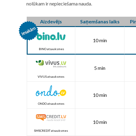
nolūkam ir nepieciešama nauda.
Aizdevējs
Saņemšanas laiks
Pi
10 min
BINO atsauksmes
5 min
VIVUS atsauksmes
10 min
ONDO atsauksmes
10 min
SMSCREDIT atsauksmes