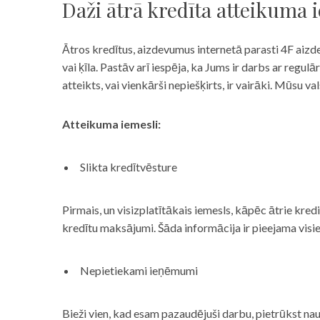
Daži ātrā kredīta atteikuma 
Ātros kredītus, aizdevumus internetā parasti 4F aizd
vai ķīla. Pastāv arī iespēja, ka Jums ir darbs ar reg
atteikts, vai vienkārši nepiešķirts, ir vairāki. Mūsu
Atteikuma iemesli:
Slikta kredītvēsture
Pirmais, un visizplatītākais iemesls, kāpēc ātrie kre
kredītu maksājumi. Šāda informācija ir pieejama visi
Nepietiekami ieņēmumi
Bieži vien, kad esam pazaudējuši darbu, pietrūkst nau