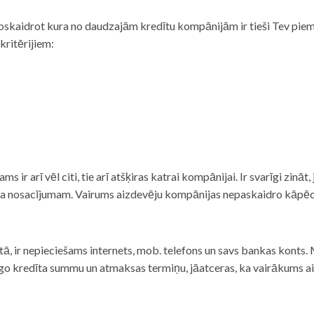
noskaidrot kura no daudzajām kredītu kompānijām ir tieši Tev piemē
 kritērijiem:
tams ir arī vēl citi, tie arī atšķiras katrai kompānijai. Ir svarīgi zin
nta nosacījumam. Vairums aizdevēju kompānijas nepaskaidro kāpēc t
ā, ir nepieciešams internets, mob. telefons un savs bankas konts. Ma
dzīgo kredīta summu un atmaksas termiņu, jāatceras, ka vairākums a