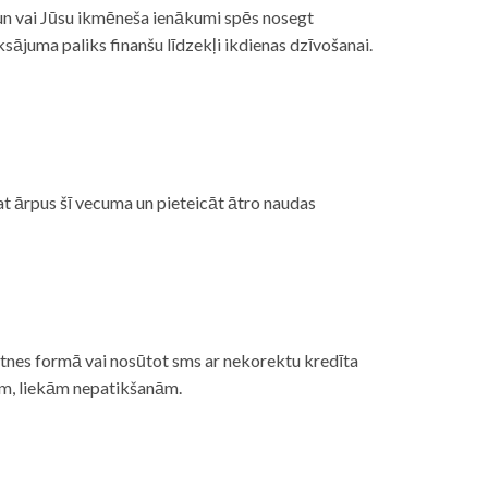
, un vai Jūsu ikmēneša ienākumi spēs nosegt
ājuma paliks finanšu līdzekļi ikdienas dzīvošanai.
at ārpus šī vecuma un pieteicāt ātro naudas
etnes formā vai nosūtot sms ar nekorektu kredīta
gām, liekām nepatikšanām.