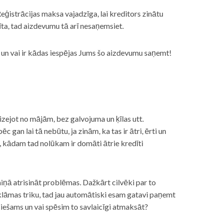
eģistrācijas maksa vajadzīga, lai kreditors zinātu
īta, tad aizdevumu tā arī nesaņemsiet.
s, un vai ir kādas iespējas Jums šo aizdevumu saņemt!
izejot no mājām, bez galvojuma un ķīlas utt.
gan lai tā nebūtu, ja zinām, ka tas ir ātri, ērti un
m, kādam tad nolūkam ir domāti ātrie kredīti
miņā atrisināt problēmas. Dažkārt cilvēki par to
lāmas triku, tad jau automātiski esam gatavi paņemt
ciešams un vai spēsim to savlaicīgi atmaksāt?