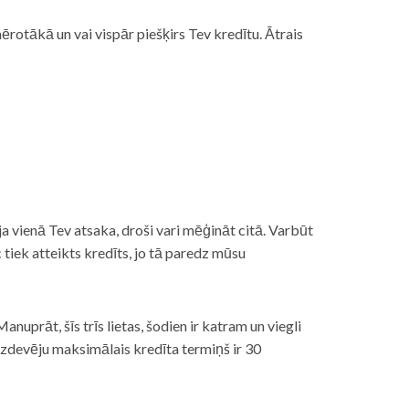
rotākā un vai vispār piešķirs Tev kredītu. Ātrais
āt, ja vienā Tev atsaka, droši vari mēģināt citā. Varbūt
iek atteikts kredīts, jo tā paredz mūsu
nuprāt, šīs trīs lietas, šodien ir katram un viegli
izdevēju maksimālais kredīta termiņš ir 30