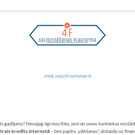
ATRIE KREDĪTI INTERNETĀ
 gadījums? Nevajag ilgi mocīties, sevi un savus tuviniekus nostādī
trais kredīts internetā
– bez papīru „vākšanas”, došanās uz fina