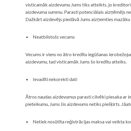
visticamāk aizdevumu Jums tiks atteikts, jo kreditor
aizdevuma summu. Parasti potenciālais aizņēmējs neņe
Dažkārt aizdevējs piedāvā Jums aizņemties mazāku
Neatbilstošs vecums
Vecums ir viens no ātro kredītu iegūšanas ierobežojum
aizdevumu, tad visticamāk Jums šo kredītu atteiks.
Ievadīti nekorekti dati
Ātros naudas aizdevumus parasti cilvēki piesaka ar i
pieteikumu, Jums šis aizdevums netiks piešķirts. Jāa
Netiek nosūtīta reģistrācijas maksa vai veikta ko