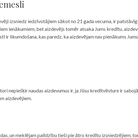
iemesli
evēji izsniedz iedzīvotājiem sākot no 21 gada vecuma, ir patstāvīg
ulāriem ienākumiem, bet aizdevējs tomēr atsaka Jums kredītu, aizde
 valstī ir likumdošana, kas paredz, ka aizdevējam nav pienākums Jum
ditori nepiešķir naudas aizdevumus ir, ja Jūsu kredītvēsture ir sab
em aizdevējiem.
das, un meklējam palīdzību tieši pie ātro kredītu izsniedzējiem, to