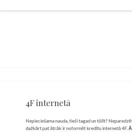
Skip
to
content
4F internetā
Nepieciešama nauda, tieši tagad un tūlīt? Neparedzēts
dažkārt pat ātrāk ir noformēt kredītu internetā 4F.
Ā