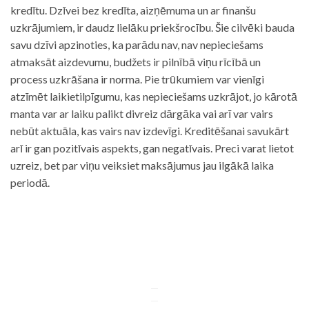
kredītu. Dzīvei bez kredīta, aizņēmuma un ar finanšu
uzkrājumiem, ir daudz lielāku priekšrocību. Šie cilvēki bauda
savu dzīvi apzinoties, ka parādu nav, nav nepieciešams
atmaksāt aizdevumu, budžets ir pilnībā viņu rīcībā un
process uzkrāšana ir norma. Pie trūkumiem var vienīgi
atzīmēt laikietilpīgumu, kas nepieciešams uzkrājot, jo kārotā
manta var ar laiku palikt divreiz dārgāka vai arī var vairs
nebūt aktuāla, kas vairs nav izdevīgi. Kreditēšanai savukārt
arī ir gan pozitīvais aspekts, gan negatīvais. Preci varat lietot
uzreiz, bet par viņu veiksiet maksājumus jau ilgākā laika
periodā.