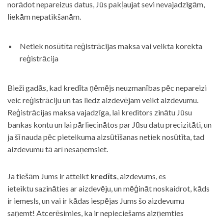
norādot nepareizus datus, Jūs pakļaujat sevi nevajadzīgām,
liekām nepatikšanām.
Netiek nosūtīta reģistrācijas maksa vai veikta korekta
reģistrācija
Bieži gadās, kad kredīta ņēmējs neuzmanības pēc nepareizi
veic reģistrāciju un tas liedz aizdevējam veikt aizdevumu.
Reģistrācijas maksa vajadzīga, lai kreditors zinātu Jūsu
bankas kontu un lai pārliecinātos par Jūsu datu precizitāti, un
ja šī nauda pēc pieteikuma aizsūtīšanas netiek nosūtīta, tad
aizdevumu tā arī nesaņemsiet.
Ja tiešām Jums ir atteikt
kredīts
, aizdevums, es
ieteiktu sazināties ar aizdevēju, un mēģināt noskaidrot, kāds
ir iemesls, un vai ir kādas iespējas Jums šo aizdevumu
saņemt! Atcerēsimies, ka ir nepieciešams aizņemties