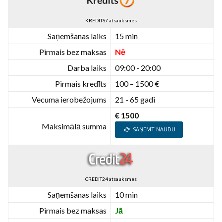
KREDITS7 atsauksmes
Saņemšanas laiks
15 min
Pirmais bez maksas
Nē
Darba laiks
09:00 - 20:00
Pirmais kredīts
100 – 1500 €
Vecuma ierobežojums
21 - 65 gadi
€ 1500
Maksimālā summa
SAŅEMT NAUDU
CREDIT24 atsauksmes
Saņemšanas laiks
10 min
Pirmais bez maksas
Jā