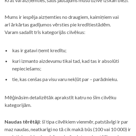
Krāt vai aizņemties, šāds jautājums mūsu dzīvē izskan bieži.
Mums ir iespēja aizņemties no draugiem, kaimiņiem vai
arī ārkārtas gadījumos vērsties pie kredītiestādēm.
Varam sadalīt trīs kategorijās cilvēkus:
kas ir gatavi ņemt kredītu;
kuri izmanto aizdevumu tikai tad, kad tas ir absolūti
nepieciešams;
tie, kas cenšas pa visu varu nekļūt par – parādnieku.
Mēģināsim detalizētāk aprakstīt katru no šīm cilvēku
kategorijām.
Naudas tērētāji
: šī tipa cilvēkiem vienmēr, patstāvīgi ir par
maz naudas, neatkarīgi no tā cik makā būs (100 vai 10 000) ir