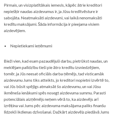
Pirmais, un visizplatītākais iemesls, kāpēc ātrie kreditori
nepiešķir naudas aizdevumus ir, ja Jūsu kredītvēsture ir
sabojāta. Neatmaksāti aizdevumi, vai laikā nenomaksāti
kredītu maksājumi. Šāda informācija ir pieejama visiem
aizdevējiem.
Nepietiekami ieņēmumi
Bieži vien, kad esam pazaudējuši darbu, pietrūkst naudas, un
meklējam palīdzību tieši pie ātro kredītu izsniedzējiem,
tomēr, ja Jūs neesat oficiāls darba ņēmējs, tad visticamāk
aizdevumu Jums tiks atteikts, jo kreditori nopietni izvērtē to,
vai Jūs būsit spējīgs atmaksāt šo aizdevumu, un vai Jūsu
ikmēneša ienākumi spēs nosegt aizdevuma summu. Parasti
potenciālais aizņēmējs neņem vērā to, ka aizdevējs arī
izrēķina vai Jums pēc aizdevuma maksājuma paliks finanšu
līdzekļi ikdienas dzīvošanai. Dažkārt aizdevējs piedāvā Jums