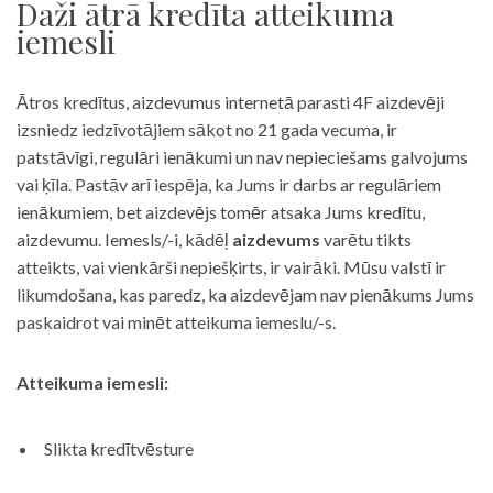
Daži ātrā kredīta atteikuma
iemesli
Ātros kredītus, aizdevumus internetā parasti 4F aizdevēji
izsniedz iedzīvotājiem sākot no 21 gada vecuma, ir
patstāvīgi, regulāri ienākumi un nav nepieciešams galvojums
vai ķīla. Pastāv arī iespēja, ka Jums ir darbs ar regulāriem
ienākumiem, bet aizdevējs tomēr atsaka Jums kredītu,
aizdevumu. Iemesls/-i, kādēļ
aizdevums
varētu tikts
atteikts, vai vienkārši nepiešķirts, ir vairāki. Mūsu valstī ir
likumdošana, kas paredz, ka aizdevējam nav pienākums Jums
paskaidrot vai minēt atteikuma iemeslu/-s.
Atteikuma iemesli:
Slikta kredītvēsture