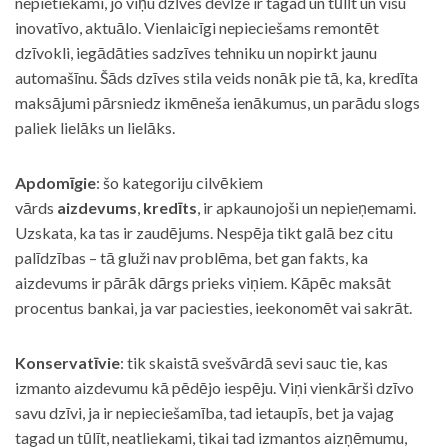
nepietiekami, jo viņu dzīves devīze ir tagad un tūlīt un visu
inovatīvo, aktuālo. Vienlaicīgi nepieciešams remontēt
dzīvokli, iegādāties sadzīves tehniku un nopirkt jaunu
automašīnu. Šāds dzīves stila veids nonāk pie tā, ka, kredīta
maksājumi pārsniedz ikmēneša ienākumus, un parādu slogs
paliek lielāks un lielāks.
Apdomīgie
: šo kategoriju cilvēkiem
vārds
aizdevums
,
kredīts
, ir apkaunojoši un nepieņemami.
Uzskata, ka tas ir zaudējums. Nespēja tikt galā bez citu
palīdzības – tā gluži nav problēma, bet gan fakts, ka
aizdevums ir pārāk dārgs prieks viņiem. Kāpēc maksāt
procentus bankai, ja var paciesties, ieekonomēt vai sakrāt.
Konservatīvie
: tik skaistā svešvārdā sevi sauc tie, kas
izmanto aizdevumu kā pēdējo iespēju. Viņi vienkārši dzīvo
savu dzīvi, ja ir nepieciešamība, tad ietaupīs, bet ja vajag
tagad un tūlīt, neatliekami, tikai tad izmantos aizņēmumu,