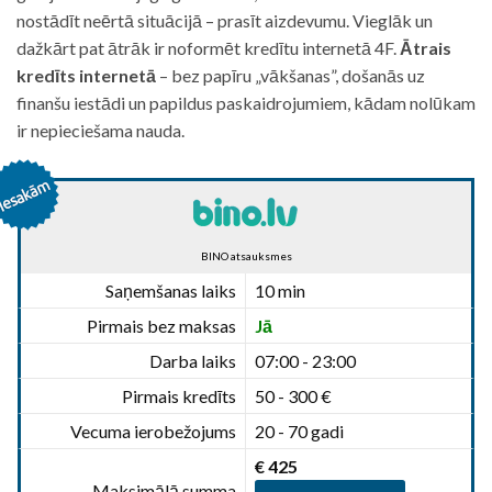
nostādīt neērtā situācijā – prasīt aizdevumu. Vieglāk un
dažkārt pat ātrāk ir noformēt kredītu internetā 4F.
Ātrais
kredīts internetā
– bez papīru „vākšanas”, došanās uz
finanšu iestādi un papildus paskaidrojumiem, kādam nolūkam
ir nepieciešama nauda.
BINO atsauksmes
Saņemšanas laiks
10 min
Pirmais bez maksas
Jā
Darba laiks
07:00 - 23:00
Pirmais kredīts
50 - 300 €
Vecuma ierobežojums
20 - 70 gadi
€ 425
Maksimālā summa