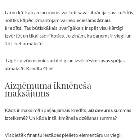
Lai nu kā, katram no mums var būt sava situācija, savs mērķis,
nolūks kāpēc izmantojam vai nepieciešams
ātrais
kredīts.
Tas būtiskākais, svarīgākais ir spēt visu kārtīgi
izvērtēt un tikai tad rīkoties. Jo zinām, ka paņemt ir viegli un
ātri, bet atmaksāt…
Tāpēc aizņemsimies atbildīgi un izvērtēsim savas spējas
atmaksāt Kredītu 4f.lv!
Aizņēmuma ikmēneša
maksājums
Kāds ir maksimāli pieļaujamais kredīts,
aizdevums
summas
izteiksmē? Un kāda ir tā ikmēneša dzēšanas summa?
Visbiežāk finanšu iestādes pielieto elementāru un viegli