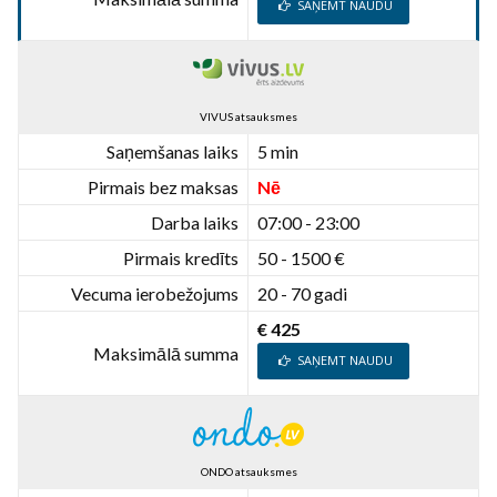
SAŅEMT NAUDU
VIVUS atsauksmes
Saņemšanas laiks
5 min
Pirmais bez maksas
Nē
Darba laiks
07:00 - 23:00
Pirmais kredīts
50 - 1500 €
Vecuma ierobežojums
20 - 70 gadi
€ 425
Maksimālā summa
SAŅEMT NAUDU
ONDO atsauksmes