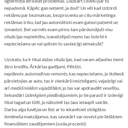
ilgtermiņā atrisināt problēmas. Dažkārt cilvēki par to
nepadomā. Kāpēc gan neņemt, ja dod? Un vēl kad izdzirdi
reklāmu par bezmaksas, bezprocentu un citu mārketinga
reklāmas triku, tad jau automātiski esam gatavi paņemt un
izmantot. Bet vai mēs esam pirms tam pārdomājuši visu
situācijas nopietnību, izanalizējuši mums tas šobrīd ir
nepieciešams un vai spēsim to savlaicīgi atmaksāt?
Uzskatu, ka ir tikai dažas situācijas, kad varam atļauties ņemt
ātro kredītu. Ārkārtas gadījumi. Pēkšņi,
neplānots
automašīnas remonts
, kas nepieciešams, jo ikdienā
pārvietojies ar auto, tas ir vienkārši neizbēgami, vajadzīgi vai
arī
medicīniskām vajadzībām
, jo tas var apdraudēt veselību.
Sekundāri
izdevīgiem piedāvājumiem
, jo tie parasti ir izdevīgi
tikai tagad un tūlīt, jo nākotnē tas ļaus ietaupīt vairāk.
Darba
alga kavējas
un līdz ar to iekavēsiet obligātos
ikmēneša maksājumus, kas savukārt var novest pie lielākiem
finansiāliem zaudējumiem (soda procenti).