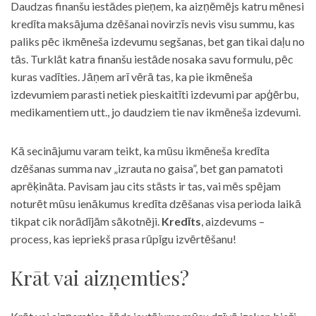
Daudzas finanšu iestādes pieņem, ka aizņēmējs katru mēnesi
kredīta maksājuma dzēšanai novirzīs nevis visu summu, kas
paliks pēc ikmēneša izdevumu segšanas, bet gan tikai daļu no
tās. Turklāt katra finanšu iestāde nosaka savu formulu, pēc
kuras vadīties. Jāņem arī vērā tas, ka pie ikmēneša
izdevumiem parasti netiek pieskaitīti izdevumi par apģērbu,
medikamentiem utt., jo daudziem tie nav ikmēneša izdevumi.
Kā secinājumu varam teikt, ka mūsu ikmēneša kredīta
dzēšanas summa nav „izrauta no gaisa”, bet gan pamatoti
aprēķināta. Pavisam jau cits stāsts ir tas, vai mēs spējam
noturēt mūsu ienākumus kredīta dzēšanas visa perioda laikā
tikpat cik norādījām sākotnēji.
Kredīts
, aizdevums –
process, kas iepriekš prasa rūpīgu izvērtēšanu!
Krāt vai aizņemties?