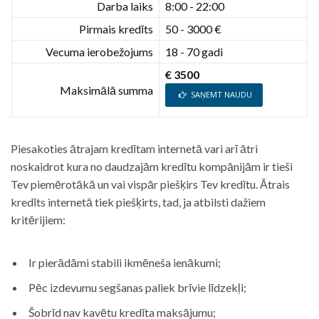
Darba laiks
8:00 - 22:00
Pirmais kredīts
50 - 3000 €
Vecuma ierobežojums
18 - 70 gadi
€ 3500
Maksimālā summa
SAŅEMT NAUDU
Piesakoties ātrajam kredītam internetā vari arī ātri
noskaidrot kura no daudzajām kredītu kompānijām ir tieši
Tev piemērotākā un vai vispār piešķirs Tev kredītu. Ātrais
kredīts internetā tiek piešķirts, tad, ja atbilsti dažiem
kritērijiem:
Ir pierādāmi stabili ikmēneša ienākumi;
Pēc izdevumu segšanas paliek brīvie līdzekļi;
Šobrīd nav kavētu kredīta maksājumu;