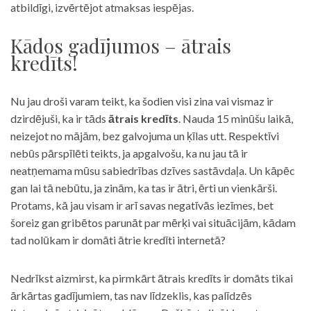
atbildīgi, izvērtējot atmaksas iespējas.
Kādos gadījumos – ātrais
kredīts!
Nu jau droši varam teikt, ka šodien visi zina vai vismaz ir
dzirdējuši, ka ir tāds
ātrais kredīts
. Nauda 15 minūšu laikā,
neizejot no mājām, bez galvojuma un ķīlas utt. Respektīvi
nebūs pārspīlēti teikts, ja apgalvošu, ka nu jau tā ir
neatņemama mūsu sabiedrības dzīves sastāvdaļa. Un kāpēc
gan lai tā nebūtu, ja zinām, ka tas ir ātri, ērti un vienkārši.
Protams, kā jau visam ir arī savas negatīvās iezīmes, bet
šoreiz gan gribētos parunāt par mērķi vai situācijām, kādam
tad nolūkam ir domāti ātrie kredīti internetā?
Nedrīkst aizmirst, ka pirmkārt ātrais kredīts ir domāts tikai
ārkārtas gadījumiem, tas nav līdzeklis, kas palīdzēs