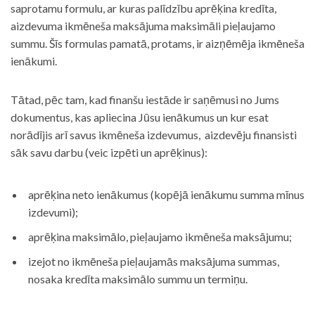
saprotamu formulu, ar kuras palīdzību aprēķina kredīta,
aizdevuma ikmēneša maksājuma maksimāli pieļaujamo
summu. Šīs formulas pamatā, protams, ir aizņēmēja ikmēneša
ienākumi.
Tātad, pēc tam, kad finanšu iestāde ir saņēmusi no Jums
dokumentus, kas apliecina Jūsu ienākumus un kur esat
norādījis arī savus ikmēneša izdevumus, aizdevēju finansisti
sāk savu darbu (veic izpēti un aprēķinus):
aprēķina neto ienākumus (kopējā ienākumu summa mīnus
izdevumi);
aprēķina maksimālo, pieļaujamo ikmēneša maksājumu;
izejot no ikmēneša pieļaujamās maksājuma summas,
nosaka kredīta maksimālo summu un termiņu.