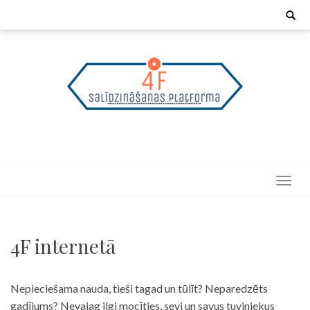
Skip
Search
for:
to
content
4F internetā
Nepieciešama nauda, tieši tagad un tūlīt? Neparedzēts
gadījums? Nevajag ilgi mocīties, sevi un savus tuviniekus