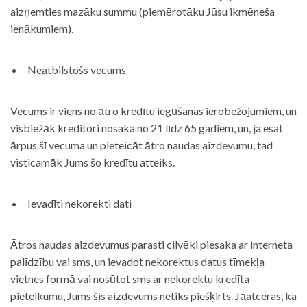
aizņemties mazāku summu (piemērotāku Jūsu ikmēneša
ienākumiem).
Neatbilstošs vecums
Vecums ir viens no ātro kredītu iegūšanas ierobežojumiem, un
visbiežāk kreditori nosaka no 21 līdz 65 gadiem, un, ja esat
ārpus šī vecuma un pieteicāt ātro naudas aizdevumu, tad
visticamāk Jums šo kredītu atteiks.
Ievadīti nekorekti dati
Ātros naudas aizdevumus parasti cilvēki piesaka ar interneta
palīdzību vai sms, un ievadot nekorektus datus tīmekļa
vietnes formā vai nosūtot sms ar nekorektu kredīta
pieteikumu, Jums šis aizdevums netiks piešķirts. Jāatceras, ka