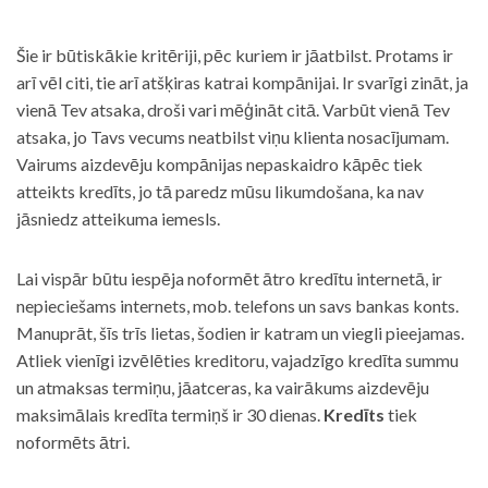
Šie ir būtiskākie kritēriji, pēc kuriem ir jāatbilst. Protams ir
arī vēl citi, tie arī atšķiras katrai kompānijai. Ir svarīgi zināt, ja
vienā Tev atsaka, droši vari mēģināt citā. Varbūt vienā Tev
atsaka, jo Tavs vecums neatbilst viņu klienta nosacījumam.
Vairums aizdevēju kompānijas nepaskaidro kāpēc tiek
atteikts kredīts, jo tā paredz mūsu likumdošana, ka nav
jāsniedz atteikuma iemesls.
Lai vispār būtu iespēja noformēt ātro kredītu internetā, ir
nepieciešams internets, mob. telefons un savs bankas konts.
Manuprāt, šīs trīs lietas, šodien ir katram un viegli pieejamas.
Atliek vienīgi izvēlēties kreditoru, vajadzīgo kredīta summu
un atmaksas termiņu, jāatceras, ka vairākums aizdevēju
maksimālais kredīta termiņš ir 30 dienas.
Kredīts
tiek
noformēts ātri.