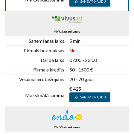
SAŅEMT NAUDU
VIVUS atsauksmes
Saņemšanas laiks
5 min
Pirmais bez maksas
Nē
Darba laiks
07:00 - 23:00
Pirmais kredīts
50 - 1500 €
Vecuma ierobežojums
20 - 70 gadi
€ 425
Maksimālā summa
SAŅEMT NAUDU
ONDO atsauksmes