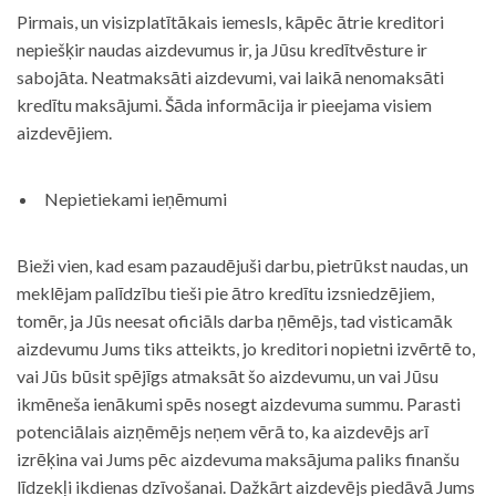
Pirmais, un visizplatītākais iemesls, kāpēc ātrie kreditori
nepiešķir naudas aizdevumus ir, ja Jūsu kredītvēsture ir
sabojāta. Neatmaksāti aizdevumi, vai laikā nenomaksāti
kredītu maksājumi. Šāda informācija ir pieejama visiem
aizdevējiem.
Nepietiekami ieņēmumi
Bieži vien, kad esam pazaudējuši darbu, pietrūkst naudas, un
meklējam palīdzību tieši pie ātro kredītu izsniedzējiem,
tomēr, ja Jūs neesat oficiāls darba ņēmējs, tad visticamāk
aizdevumu Jums tiks atteikts, jo kreditori nopietni izvērtē to,
vai Jūs būsit spējīgs atmaksāt šo aizdevumu, un vai Jūsu
ikmēneša ienākumi spēs nosegt aizdevuma summu. Parasti
potenciālais aizņēmējs neņem vērā to, ka aizdevējs arī
izrēķina vai Jums pēc aizdevuma maksājuma paliks finanšu
līdzekļi ikdienas dzīvošanai. Dažkārt aizdevējs piedāvā Jums