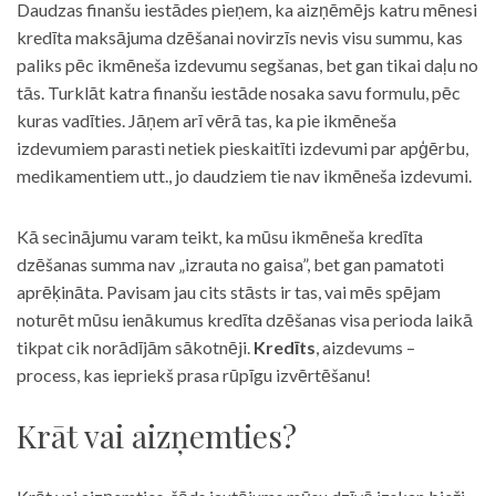
Daudzas finanšu iestādes pieņem, ka aizņēmējs katru mēnesi
kredīta maksājuma dzēšanai novirzīs nevis visu summu, kas
paliks pēc ikmēneša izdevumu segšanas, bet gan tikai daļu no
tās. Turklāt katra finanšu iestāde nosaka savu formulu, pēc
kuras vadīties. Jāņem arī vērā tas, ka pie ikmēneša
izdevumiem parasti netiek pieskaitīti izdevumi par apģērbu,
medikamentiem utt., jo daudziem tie nav ikmēneša izdevumi.
Kā secinājumu varam teikt, ka mūsu ikmēneša kredīta
dzēšanas summa nav „izrauta no gaisa”, bet gan pamatoti
aprēķināta. Pavisam jau cits stāsts ir tas, vai mēs spējam
noturēt mūsu ienākumus kredīta dzēšanas visa perioda laikā
tikpat cik norādījām sākotnēji.
Kredīts
, aizdevums –
process, kas iepriekš prasa rūpīgu izvērtēšanu!
Krāt vai aizņemties?