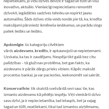
nepietiekami, jo viņu dzīves devīze ir tagad un tūlīt un visu
inovatīvo, aktuālo. Vienlaicīgi nepieciešams remontēt
dzīvokli, iegādāties sadzīves tehniku un nopirkt jaunu
automašīnu. Šāds dzīves stila veids nonāk pie tā, ka, kredīta
maksājumi pārsniedz ikmēneša ienākumus, un parādu slogs
paliek lielāks un lielāks.
Apdomīgie
: šo kategoriju cilvēkiem
vārds
aizdevums
,
kredīts
, ir apkaunojoši un nepieņemami.
Uzskata, ka tas ir zaudējums. Nespēja tikt galā bez citu
palīdzības – tā gluži nav problēma, bet gan fakts, ka
aizdevums ir pārāk dārgs prieks viņiem. Kāpēc maksāt
procentus bankai, ja var paciesties, ieekonomēt vai sakrāt.
Konservatīvie
: tik skaistā svešvārdā sevi sauc tie, kas
izmanto aizdevumu kā pēdējo iespēju. Viņi vienkārši dzīvo
savu dzīvi, ja ir nepieciešamība, tad ietaupīs, bet ja vajag
tagad un tūlīt, neatliekami, tikai tad izmantos aizņēmumu,