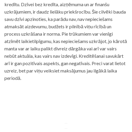
kredītu. Dzīvei bez kredīta, aizņēmuma un ar finanšu
uzkrājumiem, ir daudz lielāku priekšrocību. Šie cilvēki bauda
savu dzīvi apzinoties, ka parādu nav, nav nepieciešams
atmaksāt aizdevumu, budžets ir pilnībā viņu rīcībā un
process uzkrāšana ir norma. Pie trūkumiem var vienīgi
atzīmēt laikietilpīgumu, kas nepieciešams uzkrājot, jo kārotā
manta var ar laiku palikt divreiz dārgāka vai arī var vairs
nebūt aktuāla, kas vairs nav izdevīgi. Kreditēšanai savukārt
arī ir gan pozitīvais aspekts, gan negatīvais. Preci varat lietot
uzreiz, bet par viņu veiksiet maksājumus jau ilgākā laika
periodā.