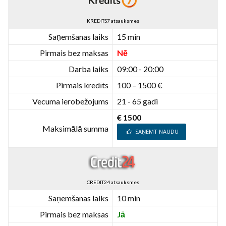
KREDITS7 atsauksmes
Saņemšanas laiks
15 min
Pirmais bez maksas
Nē
Darba laiks
09:00 - 20:00
Pirmais kredīts
100 – 1500 €
Vecuma ierobežojums
21 - 65 gadi
€ 1500
Maksimālā summa
SAŅEMT NAUDU
CREDIT24 atsauksmes
Saņemšanas laiks
10 min
Pirmais bez maksas
Jā