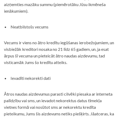
aizņemties mazāku summu (piemērotāku Jūsu ikmēneša
ienākumiem).
Neatbilstošs vecums
Vecums ir viens no ātro kredītu iegūšanas ierobežojumiem, un
visbiežāk kreditori nosaka no 21 līdz 65 gadiem, un, ja esat
ārpus šī vecuma un pieteicāt ātro naudas aizdevumu, tad
visticamāk Jums šo kredītu atteiks.
Ievadīti nekorekti dati
Ātros naudas aizdevumus parasti cilvēki piesaka ar interneta
palīdzību vai sms, un ievadot nekorektus datus tīmekļa
vietnes formā vai nosūtot sms ar nekorektu kredīta
pieteikumu, Jums šis aizdevums netiks piešķirts. Jāatceras, ka