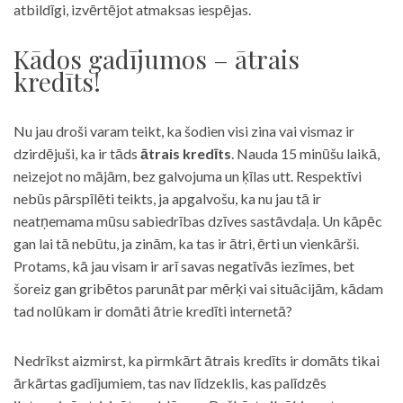
atbildīgi, izvērtējot atmaksas iespējas.
Kādos gadījumos – ātrais
kredīts!
Nu jau droši varam teikt, ka šodien visi zina vai vismaz ir
dzirdējuši, ka ir tāds
ātrais kredīts
. Nauda 15 minūšu laikā,
neizejot no mājām, bez galvojuma un ķīlas utt. Respektīvi
nebūs pārspīlēti teikts, ja apgalvošu, ka nu jau tā ir
neatņemama mūsu sabiedrības dzīves sastāvdaļa. Un kāpēc
gan lai tā nebūtu, ja zinām, ka tas ir ātri, ērti un vienkārši.
Protams, kā jau visam ir arī savas negatīvās iezīmes, bet
šoreiz gan gribētos parunāt par mērķi vai situācijām, kādam
tad nolūkam ir domāti ātrie kredīti internetā?
Nedrīkst aizmirst, ka pirmkārt ātrais kredīts ir domāts tikai
ārkārtas gadījumiem, tas nav līdzeklis, kas palīdzēs