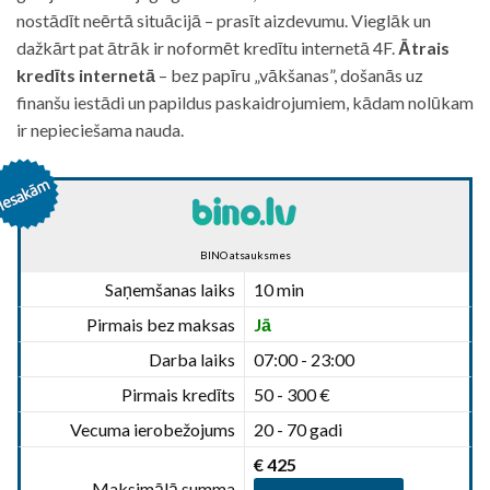
nostādīt neērtā situācijā – prasīt aizdevumu. Vieglāk un
dažkārt pat ātrāk ir noformēt kredītu internetā 4F.
Ātrais
kredīts internetā
– bez papīru „vākšanas”, došanās uz
finanšu iestādi un papildus paskaidrojumiem, kādam nolūkam
ir nepieciešama nauda.
BINO atsauksmes
Saņemšanas laiks
10 min
Pirmais bez maksas
Jā
Darba laiks
07:00 - 23:00
Pirmais kredīts
50 - 300 €
Vecuma ierobežojums
20 - 70 gadi
€ 425
Maksimālā summa