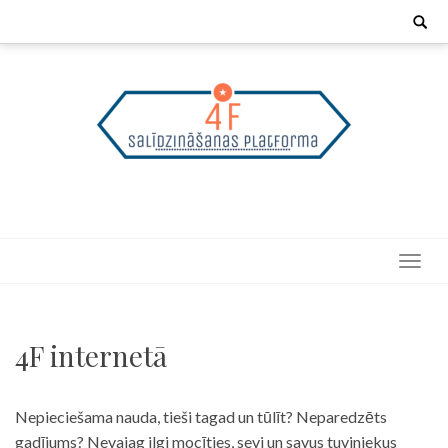
Skip
Search
for:
to
content
4F internetā
Nepieciešama nauda, tieši tagad un tūlīt? Neparedzēts
gadījums? Nevajag ilgi mocīties, sevi un savus tuviniekus