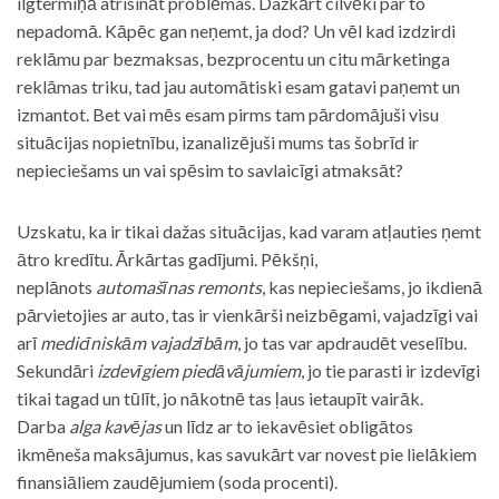
ilgtermiņā atrisināt problēmas. Dažkārt cilvēki par to
nepadomā. Kāpēc gan neņemt, ja dod? Un vēl kad izdzirdi
reklāmu par bezmaksas, bezprocentu un citu mārketinga
reklāmas triku, tad jau automātiski esam gatavi paņemt un
izmantot. Bet vai mēs esam pirms tam pārdomājuši visu
situācijas nopietnību, izanalizējuši mums tas šobrīd ir
nepieciešams un vai spēsim to savlaicīgi atmaksāt?
Uzskatu, ka ir tikai dažas situācijas, kad varam atļauties ņemt
ātro kredītu. Ārkārtas gadījumi. Pēkšņi,
neplānots
automašīnas remonts
, kas nepieciešams, jo ikdienā
pārvietojies ar auto, tas ir vienkārši neizbēgami, vajadzīgi vai
arī
medicīniskām vajadzībām
, jo tas var apdraudēt veselību.
Sekundāri
izdevīgiem piedāvājumiem
, jo tie parasti ir izdevīgi
tikai tagad un tūlīt, jo nākotnē tas ļaus ietaupīt vairāk.
Darba
alga kavējas
un līdz ar to iekavēsiet obligātos
ikmēneša maksājumus, kas savukārt var novest pie lielākiem
finansiāliem zaudējumiem (soda procenti).