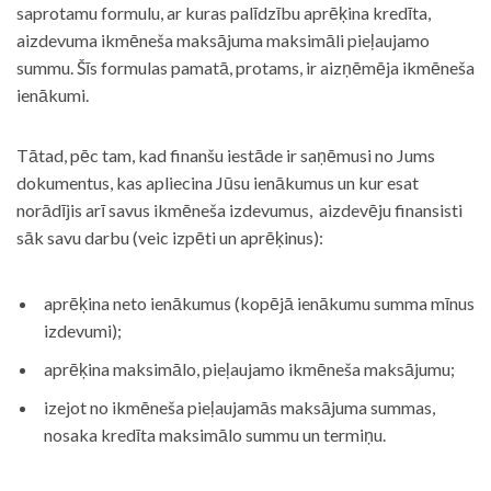
saprotamu formulu, ar kuras palīdzību aprēķina kredīta,
aizdevuma ikmēneša maksājuma maksimāli pieļaujamo
summu. Šīs formulas pamatā, protams, ir aizņēmēja ikmēneša
ienākumi.
Tātad, pēc tam, kad finanšu iestāde ir saņēmusi no Jums
dokumentus, kas apliecina Jūsu ienākumus un kur esat
norādījis arī savus ikmēneša izdevumus, aizdevēju finansisti
sāk savu darbu (veic izpēti un aprēķinus):
aprēķina neto ienākumus (kopējā ienākumu summa mīnus
izdevumi);
aprēķina maksimālo, pieļaujamo ikmēneša maksājumu;
izejot no ikmēneša pieļaujamās maksājuma summas,
nosaka kredīta maksimālo summu un termiņu.