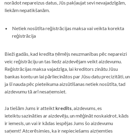
norādot nepareizus datus, Jūs pakļaujat sevi nevajadzīgām,
liekām nepatikšanām.
Netiek nosūtīta reģistrācijas maksa vai veikta korekta
reģistrācija
Bieži gadās, kad kredīta ņēmējs neuzmanības pēc nepareizi
veic reģistrāciju un tas liedz aizdevējam veikt aizdevumu.
Reģistrācijas maksa vajadzīga, lai kreditors zinātu Jūsu
bankas kontu un lai pārliecinātos par Jūsu datu precizitāti, un
ja šī nauda pēc pieteikuma aizsūtīšanas netiek nosūtīta, tad
aizdevumu tā arī nesaņemsiet.
Ja tiešām Jums ir atteikt
kredīts
, aizdevums, es
ieteiktu sazināties ar aizdevēju, un mēģināt noskaidrot, kāds
ir iemesls, un vai ir kādas iespējas Jums šo aizdevumu
saņemt! Atcerēsimies, ka ir nepieciešams aizņemties