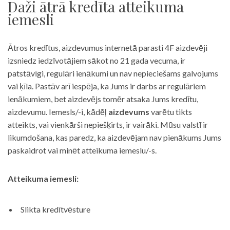
Daži ātrā kredīta atteikuma
iemesli
Ātros kredītus, aizdevumus internetā parasti 4F aizdevēji
izsniedz iedzīvotājiem sākot no 21 gada vecuma, ir
patstāvīgi, regulāri ienākumi un nav nepieciešams galvojums
vai ķīla. Pastāv arī iespēja, ka Jums ir darbs ar regulāriem
ienākumiem, bet aizdevējs tomēr atsaka Jums kredītu,
aizdevumu. Iemesls/-i, kādēļ
aizdevums
varētu tikts
atteikts, vai vienkārši nepiešķirts, ir vairāki. Mūsu valstī ir
likumdošana, kas paredz, ka aizdevējam nav pienākums Jums
paskaidrot vai minēt atteikuma iemeslu/-s.
Atteikuma iemesli:
Slikta kredītvēsture