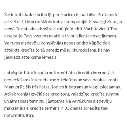
Šie ir būtiskākie kritēriji, pēc kuriem ir jāatbilst. Protams ir
arī vēl citi, tie arī atšķiras katrai kompānijai. Ir svarīgi zināt, ja
vienā Tev atsaka, droši vari mēģināt citā. Varbūt vienā Tev
atsaka, jo Tavs vecums neatbilst viņu klienta nosacījumam.
Vairums aizdevēju kompānijas nepaskaidro kāpēc tiek
atteikts kredīts, jo tā paredz mūsu likumdošana, ka nav
jāsniedz atteikuma iemesls.
Lai vispār būtu iespēja noformēt ātro kredītu internetā, ir
nepieciešams internets, mob. telefons un savs bankas konts.
Manuprāt, šīs trīs lietas, šodien ir katram un viegli pieejamas.
Atliek vienīgi izvēlēties kreditoru, vajadzīgo kredīta summu
un atmaksas termiņu, jāatceras, ka vairākums aizdevēju
maksimālais kredīta termiņš ir 30 dienas.
Kredīts
tiek
noformēts ātri.