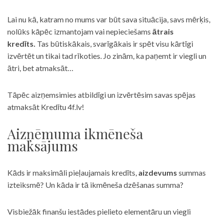
Lai nu kā, katram no mums var būt sava situācija, savs mērķis,
nolūks kāpēc izmantojam vai nepieciešams
ātrais
kredīts.
Tas būtiskākais, svarīgākais ir spēt visu kārtīgi
izvērtēt un tikai tad rīkoties. Jo zinām, ka paņemt ir viegli un
ātri, bet atmaksāt…
Tāpēc aizņemsimies atbildīgi un izvērtēsim savas spējas
atmaksāt Kredītu 4f.lv!
Aizņēmuma ikmēneša
maksājums
Kāds ir maksimāli pieļaujamais kredīts,
aizdevums
summas
izteiksmē? Un kāda ir tā ikmēneša dzēšanas summa?
Visbiežāk finanšu iestādes pielieto elementāru un viegli