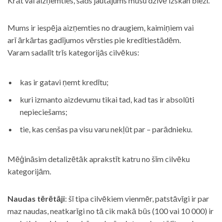
Krāt vai aizņemties, šāds jautājums mūsu dzīvē izskan bieži.
Mums ir iespēja aizņemties no draugiem, kaimiņiem vai
arī ārkārtas gadījumos vērsties pie kredītiestādēm.
Varam sadalīt trīs kategorijās cilvēkus:
kas ir gatavi ņemt kredītu;
kuri izmanto aizdevumu tikai tad, kad tas ir absolūti
nepieciešams;
tie, kas cenšas pa visu varu nekļūt par – parādnieku.
Mēģināsim detalizētāk aprakstīt katru no šīm cilvēku
kategorijām.
Naudas tērētāji
: šī tipa cilvēkiem vienmēr, patstāvīgi ir par
maz naudas, neatkarīgi no tā cik makā būs (100 vai 10 000) ir