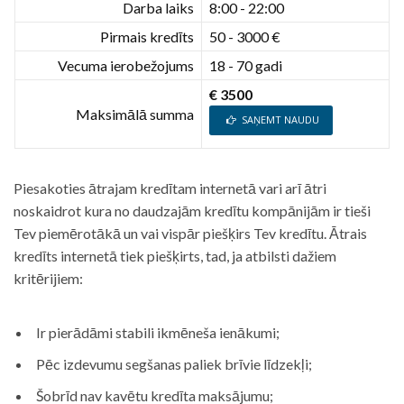
Darba laiks
8:00 - 22:00
Pirmais kredīts
50 - 3000 €
Vecuma ierobežojums
18 - 70 gadi
€ 3500
Maksimālā summa
SAŅEMT NAUDU
Piesakoties ātrajam kredītam internetā vari arī ātri
noskaidrot kura no daudzajām kredītu kompānijām ir tieši
Tev piemērotākā un vai vispār piešķirs Tev kredītu. Ātrais
kredīts internetā tiek piešķirts, tad, ja atbilsti dažiem
kritērijiem:
Ir pierādāmi stabili ikmēneša ienākumi;
Pēc izdevumu segšanas paliek brīvie līdzekļi;
Šobrīd nav kavētu kredīta maksājumu;