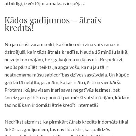
atbildīgi, izvērtējot atmaksas iespējas.
Kādos gadījumos – ātrais
kredīts!
Nu jau droši varam teikt, ka šodien visi zina vai vismaz ir
dzirdējuši, ka ir tāds
ātrais kredīts
. Nauda 15 minūšu laikā,
neizejot no mājām, bez galvojuma un ķīlas utt. Respektīvi
nebūs pārspīlēti teikts, ja apgalvošu, ka nu jau tā ir
neatņemama mūsu sabiedrības dzīves sastāvdaļa. Un kāpēc
gan lai tā nebūtu, ja zinām, ka tas ir ātri, ērti un vienkārši.
Protams, kā jau visam ir arī savas negatīvās iezīmes, bet
šoreiz gan gribētos parunāt par mērķi vai situācijām, kādam
tad nolūkam ir domāti ātrie kredīti internetā?
Nedrīkst aizmirst, ka pirmkārt ātrais kredīts ir domāts tikai
ārkārtas gadījumiem, tas nav līdzeklis, kas palīdzēs