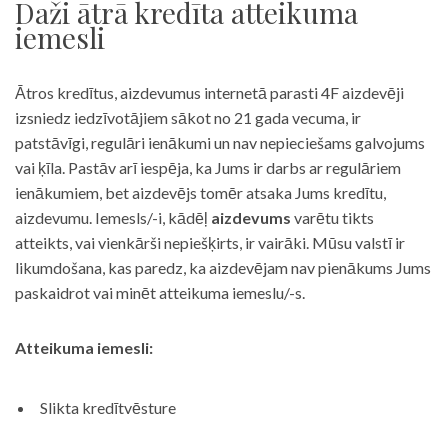
Daži ātrā kredīta atteikuma
iemesli
Ātros kredītus, aizdevumus internetā parasti 4F aizdevēji
izsniedz iedzīvotājiem sākot no 21 gada vecuma, ir
patstāvīgi, regulāri ienākumi un nav nepieciešams galvojums
vai ķīla. Pastāv arī iespēja, ka Jums ir darbs ar regulāriem
ienākumiem, bet aizdevējs tomēr atsaka Jums kredītu,
aizdevumu. Iemesls/-i, kādēļ
aizdevums
varētu tikts
atteikts, vai vienkārši nepiešķirts, ir vairāki. Mūsu valstī ir
likumdošana, kas paredz, ka aizdevējam nav pienākums Jums
paskaidrot vai minēt atteikuma iemeslu/-s.
Atteikuma iemesli:
Slikta kredītvēsture