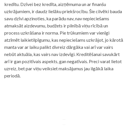
kredītu. Dzīvei bez kredīta, aizņēmuma un ar finanšu
uzkrājumiem, ir daudz lielāku priekšrocību. Šie cilvēki bauda
savu dzīvi apzinoties, ka parādu nav, nav nepieciešams
atmaksāt aizdevumu, budžets ir pilnībā viņu rīcībā un
process uzkrāšana ir norma. Pie trūkumiem var vienīgi
atzīmēt laikietilpīgumu, kas nepieciešams uzkrājot, jo kārotā
manta var ar laiku palikt divreiz dārgāka vai arī var vairs
nebūt aktuāla, kas vairs nav izdevīgi. Kreditēšanai savukārt
arī ir gan pozitīvais aspekts, gan negatīvais. Preci varat lietot
uzreiz, bet par viņu veiksiet maksājumus jau ilgākā laika
periodā.