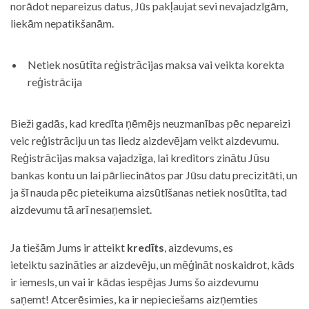
norādot nepareizus datus, Jūs pakļaujat sevi nevajadzīgām,
liekām nepatikšanām.
Netiek nosūtīta reģistrācijas maksa vai veikta korekta
reģistrācija
Bieži gadās, kad kredīta ņēmējs neuzmanības pēc nepareizi
veic reģistrāciju un tas liedz aizdevējam veikt aizdevumu.
Reģistrācijas maksa vajadzīga, lai kreditors zinātu Jūsu
bankas kontu un lai pārliecinātos par Jūsu datu precizitāti, un
ja šī nauda pēc pieteikuma aizsūtīšanas netiek nosūtīta, tad
aizdevumu tā arī nesaņemsiet.
Ja tiešām Jums ir atteikt
kredīts
, aizdevums, es
ieteiktu sazināties ar aizdevēju, un mēģināt noskaidrot, kāds
ir iemesls, un vai ir kādas iespējas Jums šo aizdevumu
saņemt! Atcerēsimies, ka ir nepieciešams aizņemties