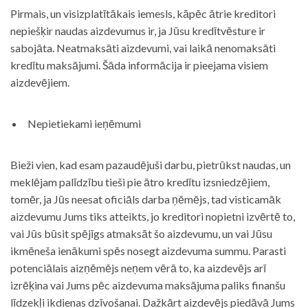
Pirmais, un visizplatītākais iemesls, kāpēc ātrie kreditori
nepiešķir naudas aizdevumus ir, ja Jūsu kredītvēsture ir
sabojāta. Neatmaksāti aizdevumi, vai laikā nenomaksāti
kredītu maksājumi. Šāda informācija ir pieejama visiem
aizdevējiem.
Nepietiekami ieņēmumi
Bieži vien, kad esam pazaudējuši darbu, pietrūkst naudas, un
meklējam palīdzību tieši pie ātro kredītu izsniedzējiem,
tomēr, ja Jūs neesat oficiāls darba ņēmējs, tad visticamāk
aizdevumu Jums tiks atteikts, jo kreditori nopietni izvērtē to,
vai Jūs būsit spējīgs atmaksāt šo aizdevumu, un vai Jūsu
ikmēneša ienākumi spēs nosegt aizdevuma summu. Parasti
potenciālais aizņēmējs neņem vērā to, ka aizdevējs arī
izrēķina vai Jums pēc aizdevuma maksājuma paliks finanšu
līdzekļi ikdienas dzīvošanai. Dažkārt aizdevējs piedāvā Jums