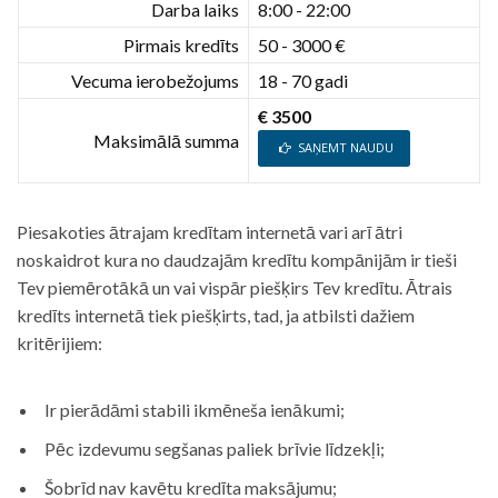
Darba laiks
8:00 - 22:00
Pirmais kredīts
50 - 3000 €
Vecuma ierobežojums
18 - 70 gadi
€ 3500
Maksimālā summa
SAŅEMT NAUDU
Piesakoties ātrajam kredītam internetā vari arī ātri
noskaidrot kura no daudzajām kredītu kompānijām ir tieši
Tev piemērotākā un vai vispār piešķirs Tev kredītu. Ātrais
kredīts internetā tiek piešķirts, tad, ja atbilsti dažiem
kritērijiem:
Ir pierādāmi stabili ikmēneša ienākumi;
Pēc izdevumu segšanas paliek brīvie līdzekļi;
Šobrīd nav kavētu kredīta maksājumu;