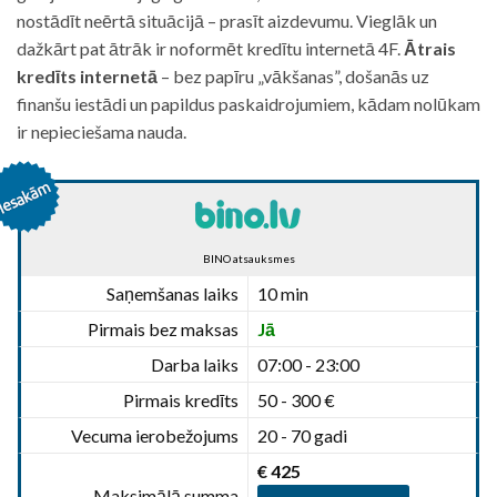
nostādīt neērtā situācijā – prasīt aizdevumu. Vieglāk un
dažkārt pat ātrāk ir noformēt kredītu internetā 4F.
Ātrais
kredīts internetā
– bez papīru „vākšanas”, došanās uz
finanšu iestādi un papildus paskaidrojumiem, kādam nolūkam
ir nepieciešama nauda.
BINO atsauksmes
Saņemšanas laiks
10 min
Pirmais bez maksas
Jā
Darba laiks
07:00 - 23:00
Pirmais kredīts
50 - 300 €
Vecuma ierobežojums
20 - 70 gadi
€ 425
Maksimālā summa