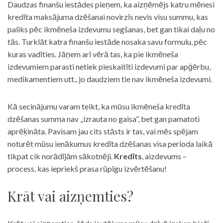
Daudzas finanšu iestādes pieņem, ka aizņēmējs katru mēnesi
kredīta maksājuma dzēšanai novirzīs nevis visu summu, kas
paliks pēc ikmēneša izdevumu segšanas, bet gan tikai daļu no
tās. Turklāt katra finanšu iestāde nosaka savu formulu, pēc
kuras vadīties. Jāņem arī vērā tas, ka pie ikmēneša
izdevumiem parasti netiek pieskaitīti izdevumi par apģērbu,
medikamentiem utt., jo daudziem tie nav ikmēneša izdevumi.
Kā secinājumu varam teikt, ka mūsu ikmēneša kredīta
dzēšanas summa nav „izrauta no gaisa”, bet gan pamatoti
aprēķināta. Pavisam jau cits stāsts ir tas, vai mēs spējam
noturēt mūsu ienākumus kredīta dzēšanas visa perioda laikā
tikpat cik norādījām sākotnēji.
Kredīts
, aizdevums –
process, kas iepriekš prasa rūpīgu izvērtēšanu!
Krāt vai aizņemties?