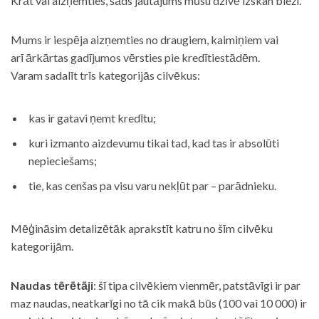
Krāt vai aizņemties, šāds jautājums mūsu dzīvē izskan bieži.
Mums ir iespēja aizņemties no draugiem, kaimiņiem vai
arī ārkārtas gadījumos vērsties pie kredītiestādēm.
Varam sadalīt trīs kategorijās cilvēkus:
kas ir gatavi ņemt kredītu;
kuri izmanto aizdevumu tikai tad, kad tas ir absolūti
nepieciešams;
tie, kas cenšas pa visu varu nekļūt par – parādnieku.
Mēģināsim detalizētāk aprakstīt katru no šīm cilvēku
kategorijām.
Naudas tērētāji
: šī tipa cilvēkiem vienmēr, patstāvīgi ir par
maz naudas, neatkarīgi no tā cik makā būs (100 vai 10 000) ir