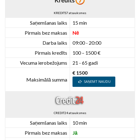
KREDITS7 atsauksmes
Saņemšanas laiks
15 min
Pirmais bez maksas
Nē
Darba laiks
09:00 - 20:00
Pirmais kredīts
100 – 1500 €
Vecuma ierobežojums
21 - 65 gadi
€ 1500
Maksimālā summa
SAŅEMT NAUDU
CREDIT24 atsauksmes
Saņemšanas laiks
10 min
Pirmais bez maksas
Jā