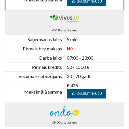
SAŅEMT NAUDU
VIVUS atsauksmes
Saņemšanas laiks
5 min
Pirmais bez maksas
Nē
Darba laiks
07:00 - 23:00
Pirmais kredīts
50 - 1500 €
Vecuma ierobežojums
20 - 70 gadi
€ 425
Maksimālā summa
SAŅEMT NAUDU
ONDO atsauksmes