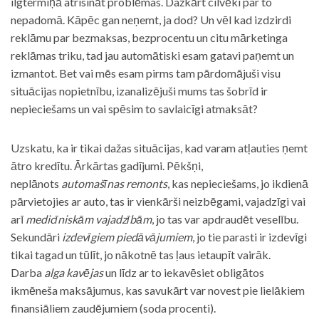
ilgtermiņā atrisināt problēmas. Dažkārt cilvēki par to
nepadomā. Kāpēc gan neņemt, ja dod? Un vēl kad izdzirdi
reklāmu par bezmaksas, bezprocentu un citu mārketinga
reklāmas triku, tad jau automātiski esam gatavi paņemt un
izmantot. Bet vai mēs esam pirms tam pārdomājuši visu
situācijas nopietnību, izanalizējuši mums tas šobrīd ir
nepieciešams un vai spēsim to savlaicīgi atmaksāt?
Uzskatu, ka ir tikai dažas situācijas, kad varam atļauties ņemt
ātro kredītu. Ārkārtas gadījumi. Pēkšņi,
neplānots
automašīnas remonts
, kas nepieciešams, jo ikdienā
pārvietojies ar auto, tas ir vienkārši neizbēgami, vajadzīgi vai
arī
medicīniskām vajadzībām
, jo tas var apdraudēt veselību.
Sekundāri
izdevīgiem piedāvājumiem
, jo tie parasti ir izdevīgi
tikai tagad un tūlīt, jo nākotnē tas ļaus ietaupīt vairāk.
Darba
alga kavējas
un līdz ar to iekavēsiet obligātos
ikmēneša maksājumus, kas savukārt var novest pie lielākiem
finansiāliem zaudējumiem (soda procenti).