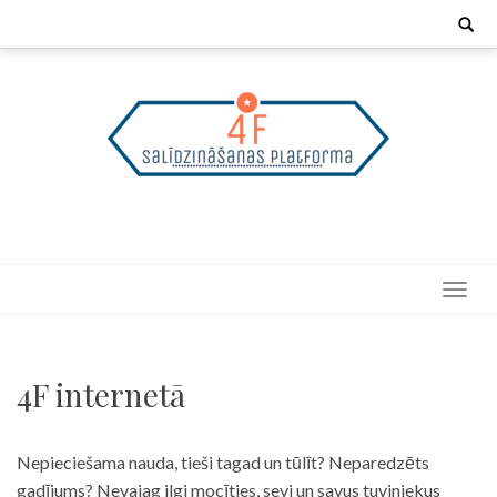
Skip
Search
for:
to
content
4F internetā
Nepieciešama nauda, tieši tagad un tūlīt? Neparedzēts
gadījums? Nevajag ilgi mocīties, sevi un savus tuviniekus