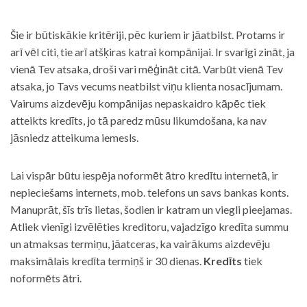
Šie ir būtiskākie kritēriji, pēc kuriem ir jāatbilst. Protams ir
arī vēl citi, tie arī atšķiras katrai kompānijai. Ir svarīgi zināt, ja
vienā Tev atsaka, droši vari mēģināt citā. Varbūt vienā Tev
atsaka, jo Tavs vecums neatbilst viņu klienta nosacījumam.
Vairums aizdevēju kompānijas nepaskaidro kāpēc tiek
atteikts kredīts, jo tā paredz mūsu likumdošana, ka nav
jāsniedz atteikuma iemesls.
Lai vispār būtu iespēja noformēt ātro kredītu internetā, ir
nepieciešams internets, mob. telefons un savs bankas konts.
Manuprāt, šīs trīs lietas, šodien ir katram un viegli pieejamas.
Atliek vienīgi izvēlēties kreditoru, vajadzīgo kredīta summu
un atmaksas termiņu, jāatceras, ka vairākums aizdevēju
maksimālais kredīta termiņš ir 30 dienas.
Kredīts
tiek
noformēts ātri.