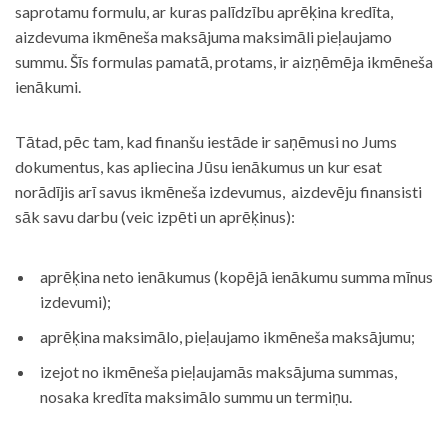
saprotamu formulu, ar kuras palīdzību aprēķina kredīta,
aizdevuma ikmēneša maksājuma maksimāli pieļaujamo
summu. Šīs formulas pamatā, protams, ir aizņēmēja ikmēneša
ienākumi.
Tātad, pēc tam, kad finanšu iestāde ir saņēmusi no Jums
dokumentus, kas apliecina Jūsu ienākumus un kur esat
norādījis arī savus ikmēneša izdevumus, aizdevēju finansisti
sāk savu darbu (veic izpēti un aprēķinus):
aprēķina neto ienākumus (kopējā ienākumu summa mīnus
izdevumi);
aprēķina maksimālo, pieļaujamo ikmēneša maksājumu;
izejot no ikmēneša pieļaujamās maksājuma summas,
nosaka kredīta maksimālo summu un termiņu.