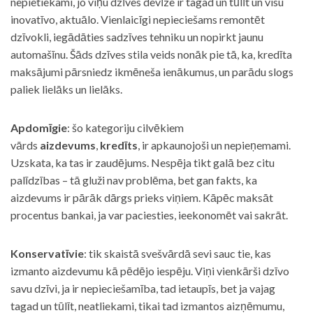
nepietiekami, jo viņu dzīves devīze ir tagad un tūlīt un visu
inovatīvo, aktuālo. Vienlaicīgi nepieciešams remontēt
dzīvokli, iegādāties sadzīves tehniku un nopirkt jaunu
automašīnu. Šāds dzīves stila veids nonāk pie tā, ka, kredīta
maksājumi pārsniedz ikmēneša ienākumus, un parādu slogs
paliek lielāks un lielāks.
Apdomīgie
: šo kategoriju cilvēkiem
vārds
aizdevums
,
kredīts
, ir apkaunojoši un nepieņemami.
Uzskata, ka tas ir zaudējums. Nespēja tikt galā bez citu
palīdzības – tā gluži nav problēma, bet gan fakts, ka
aizdevums ir pārāk dārgs prieks viņiem. Kāpēc maksāt
procentus bankai, ja var paciesties, ieekonomēt vai sakrāt.
Konservatīvie
: tik skaistā svešvārdā sevi sauc tie, kas
izmanto aizdevumu kā pēdējo iespēju. Viņi vienkārši dzīvo
savu dzīvi, ja ir nepieciešamība, tad ietaupīs, bet ja vajag
tagad un tūlīt, neatliekami, tikai tad izmantos aizņēmumu,