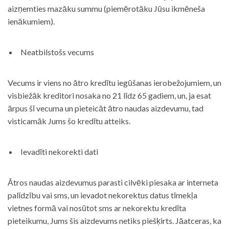
aizņemties mazāku summu (piemērotāku Jūsu ikmēneša
ienākumiem).
Neatbilstošs vecums
Vecums ir viens no ātro kredītu iegūšanas ierobežojumiem, un
visbiežāk kreditori nosaka no 21 līdz 65 gadiem, un, ja esat
ārpus šī vecuma un pieteicāt ātro naudas aizdevumu, tad
visticamāk Jums šo kredītu atteiks.
Ievadīti nekorekti dati
Ātros naudas aizdevumus parasti cilvēki piesaka ar interneta
palīdzību vai sms, un ievadot nekorektus datus tīmekļa
vietnes formā vai nosūtot sms ar nekorektu kredīta
pieteikumu, Jums šis aizdevums netiks piešķirts. Jāatceras, ka