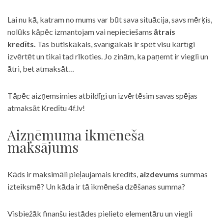
Lai nu kā, katram no mums var būt sava situācija, savs mērķis,
nolūks kāpēc izmantojam vai nepieciešams
ātrais
kredīts.
Tas būtiskākais, svarīgākais ir spēt visu kārtīgi
izvērtēt un tikai tad rīkoties. Jo zinām, ka paņemt ir viegli un
ātri, bet atmaksāt…
Tāpēc aizņemsimies atbildīgi un izvērtēsim savas spējas
atmaksāt Kredītu 4f.lv!
Aizņēmuma ikmēneša
maksājums
Kāds ir maksimāli pieļaujamais kredīts,
aizdevums
summas
izteiksmē? Un kāda ir tā ikmēneša dzēšanas summa?
Visbiežāk finanšu iestādes pielieto elementāru un viegli