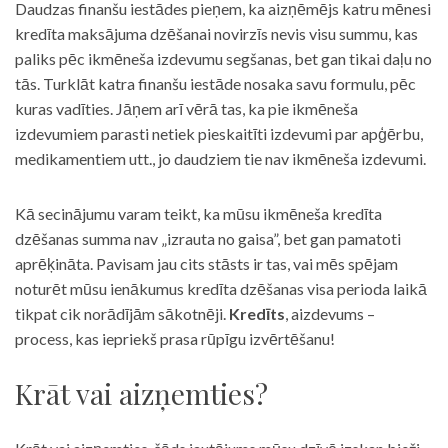
Daudzas finanšu iestādes pieņem, ka aizņēmējs katru mēnesi
kredīta maksājuma dzēšanai novirzīs nevis visu summu, kas
paliks pēc ikmēneša izdevumu segšanas, bet gan tikai daļu no
tās. Turklāt katra finanšu iestāde nosaka savu formulu, pēc
kuras vadīties. Jāņem arī vērā tas, ka pie ikmēneša
izdevumiem parasti netiek pieskaitīti izdevumi par apģērbu,
medikamentiem utt., jo daudziem tie nav ikmēneša izdevumi.
Kā secinājumu varam teikt, ka mūsu ikmēneša kredīta
dzēšanas summa nav „izrauta no gaisa”, bet gan pamatoti
aprēķināta. Pavisam jau cits stāsts ir tas, vai mēs spējam
noturēt mūsu ienākumus kredīta dzēšanas visa perioda laikā
tikpat cik norādījām sākotnēji.
Kredīts
, aizdevums –
process, kas iepriekš prasa rūpīgu izvērtēšanu!
Krāt vai aizņemties?