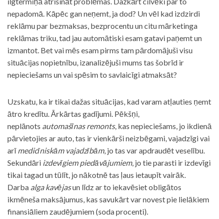
ilgtermiņā atrisināt problēmas. Dažkārt cilvēki par to
nepadomā. Kāpēc gan neņemt, ja dod? Un vēl kad izdzirdi
reklāmu par bezmaksas, bezprocentu un citu mārketinga
reklāmas triku, tad jau automātiski esam gatavi paņemt un
izmantot. Bet vai mēs esam pirms tam pārdomājuši visu
situācijas nopietnību, izanalizējuši mums tas šobrīd ir
nepieciešams un vai spēsim to savlaicīgi atmaksāt?
Uzskatu, ka ir tikai dažas situācijas, kad varam atļauties ņemt
ātro kredītu. Ārkārtas gadījumi. Pēkšņi,
neplānots
automašīnas remonts
, kas nepieciešams, jo ikdienā
pārvietojies ar auto, tas ir vienkārši neizbēgami, vajadzīgi vai
arī
medicīniskām vajadzībām
, jo tas var apdraudēt veselību.
Sekundāri
izdevīgiem piedāvājumiem
, jo tie parasti ir izdevīgi
tikai tagad un tūlīt, jo nākotnē tas ļaus ietaupīt vairāk.
Darba
alga kavējas
un līdz ar to iekavēsiet obligātos
ikmēneša maksājumus, kas savukārt var novest pie lielākiem
finansiāliem zaudējumiem (soda procenti).