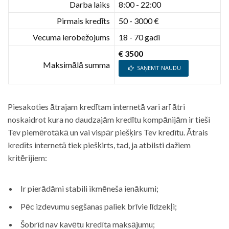
Darba laiks
8:00 - 22:00
Pirmais kredīts
50 - 3000 €
Vecuma ierobežojums
18 - 70 gadi
€ 3500
Maksimālā summa
SAŅEMT NAUDU
Piesakoties ātrajam kredītam internetā vari arī ātri
noskaidrot kura no daudzajām kredītu kompānijām ir tieši
Tev piemērotākā un vai vispār piešķirs Tev kredītu. Ātrais
kredīts internetā tiek piešķirts, tad, ja atbilsti dažiem
kritērijiem:
Ir pierādāmi stabili ikmēneša ienākumi;
Pēc izdevumu segšanas paliek brīvie līdzekļi;
Šobrīd nav kavētu kredīta maksājumu;