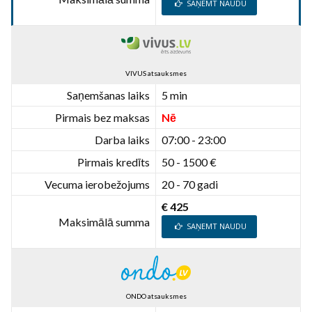
SAŅEMT NAUDU
VIVUS atsauksmes
Saņemšanas laiks
5 min
Pirmais bez maksas
Nē
Darba laiks
07:00 - 23:00
Pirmais kredīts
50 - 1500 €
Vecuma ierobežojums
20 - 70 gadi
€ 425
Maksimālā summa
SAŅEMT NAUDU
ONDO atsauksmes