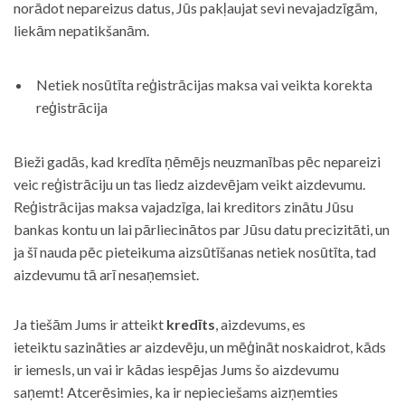
norādot nepareizus datus, Jūs pakļaujat sevi nevajadzīgām,
liekām nepatikšanām.
Netiek nosūtīta reģistrācijas maksa vai veikta korekta
reģistrācija
Bieži gadās, kad kredīta ņēmējs neuzmanības pēc nepareizi
veic reģistrāciju un tas liedz aizdevējam veikt aizdevumu.
Reģistrācijas maksa vajadzīga, lai kreditors zinātu Jūsu
bankas kontu un lai pārliecinātos par Jūsu datu precizitāti, un
ja šī nauda pēc pieteikuma aizsūtīšanas netiek nosūtīta, tad
aizdevumu tā arī nesaņemsiet.
Ja tiešām Jums ir atteikt
kredīts
, aizdevums, es
ieteiktu sazināties ar aizdevēju, un mēģināt noskaidrot, kāds
ir iemesls, un vai ir kādas iespējas Jums šo aizdevumu
saņemt! Atcerēsimies, ka ir nepieciešams aizņemties