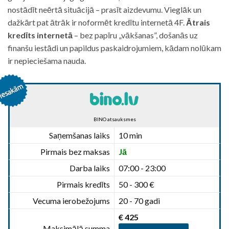
nostādīt neērtā situācijā – prasīt aizdevumu. Vieglāk un
dažkārt pat ātrāk ir noformēt kredītu internetā 4F.
Ātrais
kredīts internetā
– bez papīru „vākšanas”, došanās uz
finanšu iestādi un papildus paskaidrojumiem, kādam nolūkam
ir nepieciešama nauda.
BINO atsauksmes
Saņemšanas laiks
10 min
Pirmais bez maksas
Jā
Darba laiks
07:00 - 23:00
Pirmais kredīts
50 - 300 €
Vecuma ierobežojums
20 - 70 gadi
€ 425
Maksimālā summa