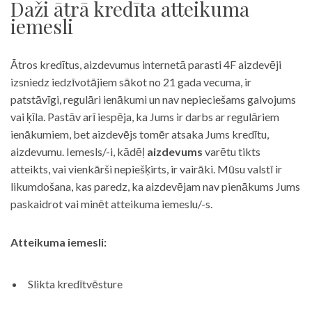
Daži ātrā kredīta atteikuma
iemesli
Ātros kredītus, aizdevumus internetā parasti 4F aizdevēji
izsniedz iedzīvotājiem sākot no 21 gada vecuma, ir
patstāvīgi, regulāri ienākumi un nav nepieciešams galvojums
vai ķīla. Pastāv arī iespēja, ka Jums ir darbs ar regulāriem
ienākumiem, bet aizdevējs tomēr atsaka Jums kredītu,
aizdevumu. Iemesls/-i, kādēļ
aizdevums
varētu tikts
atteikts, vai vienkārši nepiešķirts, ir vairāki. Mūsu valstī ir
likumdošana, kas paredz, ka aizdevējam nav pienākums Jums
paskaidrot vai minēt atteikuma iemeslu/-s.
Atteikuma iemesli:
Slikta kredītvēsture