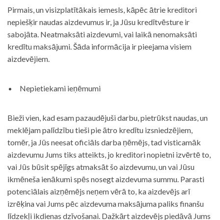
Pirmais, un visizplatītākais iemesls, kāpēc ātrie kreditori
nepiešķir naudas aizdevumus ir, ja Jūsu kredītvēsture ir
sabojāta. Neatmaksāti aizdevumi, vai laikā nenomaksāti
kredītu maksājumi. Šāda informācija ir pieejama visiem
aizdevējiem.
Nepietiekami ieņēmumi
Bieži vien, kad esam pazaudējuši darbu, pietrūkst naudas, un
meklējam palīdzību tieši pie ātro kredītu izsniedzējiem,
tomēr, ja Jūs neesat oficiāls darba ņēmējs, tad visticamāk
aizdevumu Jums tiks atteikts, jo kreditori nopietni izvērtē to,
vai Jūs būsit spējīgs atmaksāt šo aizdevumu, un vai Jūsu
ikmēneša ienākumi spēs nosegt aizdevuma summu. Parasti
potenciālais aizņēmējs neņem vērā to, ka aizdevējs arī
izrēķina vai Jums pēc aizdevuma maksājuma paliks finanšu
līdzekļi ikdienas dzīvošanai. Dažkārt aizdevējs piedāvā Jums