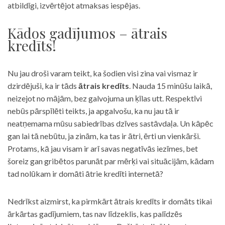
atbildīgi, izvērtējot atmaksas iespējas.
Kādos gadījumos – ātrais
kredīts!
Nu jau droši varam teikt, ka šodien visi zina vai vismaz ir
dzirdējuši, ka ir tāds
ātrais kredīts
. Nauda 15 minūšu laikā,
neizejot no mājām, bez galvojuma un ķīlas utt. Respektīvi
nebūs pārspīlēti teikts, ja apgalvošu, ka nu jau tā ir
neatņemama mūsu sabiedrības dzīves sastāvdaļa. Un kāpēc
gan lai tā nebūtu, ja zinām, ka tas ir ātri, ērti un vienkārši.
Protams, kā jau visam ir arī savas negatīvās iezīmes, bet
šoreiz gan gribētos parunāt par mērķi vai situācijām, kādam
tad nolūkam ir domāti ātrie kredīti internetā?
Nedrīkst aizmirst, ka pirmkārt ātrais kredīts ir domāts tikai
ārkārtas gadījumiem, tas nav līdzeklis, kas palīdzēs