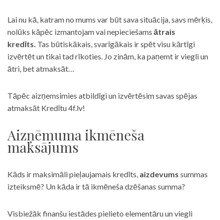
Lai nu kā, katram no mums var būt sava situācija, savs mērķis,
nolūks kāpēc izmantojam vai nepieciešams
ātrais
kredīts.
Tas būtiskākais, svarīgākais ir spēt visu kārtīgi
izvērtēt un tikai tad rīkoties. Jo zinām, ka paņemt ir viegli un
ātri, bet atmaksāt…
Tāpēc aizņemsimies atbildīgi un izvērtēsim savas spējas
atmaksāt Kredītu 4f.lv!
Aizņēmuma ikmēneša
maksājums
Kāds ir maksimāli pieļaujamais kredīts,
aizdevums
summas
izteiksmē? Un kāda ir tā ikmēneša dzēšanas summa?
Visbiežāk finanšu iestādes pielieto elementāru un viegli