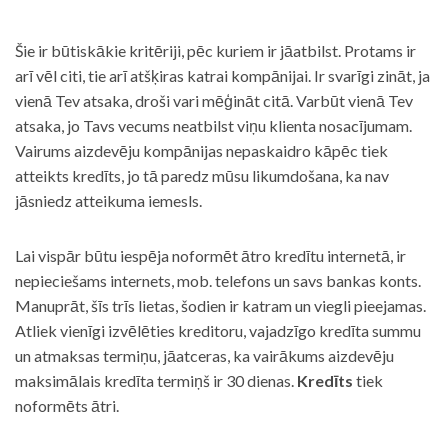
Šie ir būtiskākie kritēriji, pēc kuriem ir jāatbilst. Protams ir
arī vēl citi, tie arī atšķiras katrai kompānijai. Ir svarīgi zināt, ja
vienā Tev atsaka, droši vari mēģināt citā. Varbūt vienā Tev
atsaka, jo Tavs vecums neatbilst viņu klienta nosacījumam.
Vairums aizdevēju kompānijas nepaskaidro kāpēc tiek
atteikts kredīts, jo tā paredz mūsu likumdošana, ka nav
jāsniedz atteikuma iemesls.
Lai vispār būtu iespēja noformēt ātro kredītu internetā, ir
nepieciešams internets, mob. telefons un savs bankas konts.
Manuprāt, šīs trīs lietas, šodien ir katram un viegli pieejamas.
Atliek vienīgi izvēlēties kreditoru, vajadzīgo kredīta summu
un atmaksas termiņu, jāatceras, ka vairākums aizdevēju
maksimālais kredīta termiņš ir 30 dienas.
Kredīts
tiek
noformēts ātri.