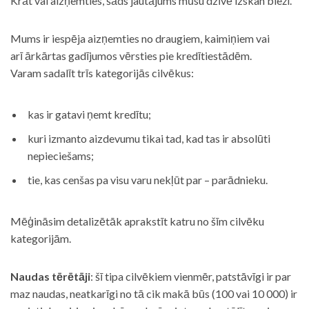
Krāt vai aizņemties, šāds jautājums mūsu dzīvē izskan bieži.
Mums ir iespēja aizņemties no draugiem, kaimiņiem vai
arī ārkārtas gadījumos vērsties pie kredītiestādēm.
Varam sadalīt trīs kategorijās cilvēkus:
kas ir gatavi ņemt kredītu;
kuri izmanto aizdevumu tikai tad, kad tas ir absolūti
nepieciešams;
tie, kas cenšas pa visu varu nekļūt par – parādnieku.
Mēģināsim detalizētāk aprakstīt katru no šīm cilvēku
kategorijām.
Naudas tērētāji
: šī tipa cilvēkiem vienmēr, patstāvīgi ir par
maz naudas, neatkarīgi no tā cik makā būs (100 vai 10 000) ir