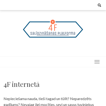
Skip
Search
for:
to
content
4F internetā
Nepieciešama nauda, tieši tagad un tūlīt? Neparedzēts
gadījums? Nevajag ilgi mocīties, sevi un savus tuviniekus