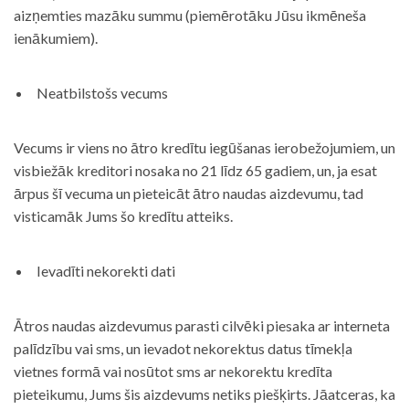
aizņemties mazāku summu (piemērotāku Jūsu ikmēneša
ienākumiem).
Neatbilstošs vecums
Vecums ir viens no ātro kredītu iegūšanas ierobežojumiem, un
visbiežāk kreditori nosaka no 21 līdz 65 gadiem, un, ja esat
ārpus šī vecuma un pieteicāt ātro naudas aizdevumu, tad
visticamāk Jums šo kredītu atteiks.
Ievadīti nekorekti dati
Ātros naudas aizdevumus parasti cilvēki piesaka ar interneta
palīdzību vai sms, un ievadot nekorektus datus tīmekļa
vietnes formā vai nosūtot sms ar nekorektu kredīta
pieteikumu, Jums šis aizdevums netiks piešķirts. Jāatceras, ka