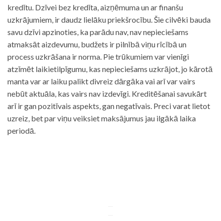
kredītu. Dzīvei bez kredīta, aizņēmuma un ar finanšu
uzkrājumiem, ir daudz lielāku priekšrocību. Šie cilvēki bauda
savu dzīvi apzinoties, ka parādu nav, nav nepieciešams
atmaksāt aizdevumu, budžets ir pilnībā viņu rīcībā un
process uzkrāšana ir norma. Pie trūkumiem var vienīgi
atzīmēt laikietilpīgumu, kas nepieciešams uzkrājot, jo kārotā
manta var ar laiku palikt divreiz dārgāka vai arī var vairs
nebūt aktuāla, kas vairs nav izdevīgi. Kreditēšanai savukārt
arī ir gan pozitīvais aspekts, gan negatīvais. Preci varat lietot
uzreiz, bet par viņu veiksiet maksājumus jau ilgākā laika
periodā.