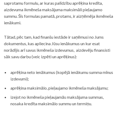
saprotamu formulu, ar kuras palīdzību aprēķina kredīta,
aizdevuma ikmēneša maksājuma maksimāli pieļaujamo
summu. Šīs formulas pamatā, protams, ir aizņēmēja ikmēneša
ienākumi.
Tātad, pēc tam, kad finanšu iestāde ir saņēmusi no Jums
dokumentus, kas apliecina Jūsu ienākumus un kur esat
norādījis arī savus ikmēneša izdevumus, aizdevēju finansisti
sāk savu darbu (veic izpēti un aprēķinus):
aprēķina neto ienākumus (kopējā ienākumu summa mīnus
izdevumi);
aprēķina maksimālo, pieļaujamo ikmēneša maksājumu;
izejot no ikmēneša pieļaujamās maksājuma summas,
nosaka kredīta maksimālo summu un termiņu.