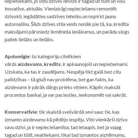
nepietiekami, jo viņu dzīves devīze ir tagad un tūlīt un visu
inovatīvo, aktuālo. Vienlaicīgi nepieciešams remontēt
dzīvokli, iegādāties sadzīves tehniku un nopirkt jaunu
automašīnu. Šāds dzīves stila veids nonāk pie tā, ka, kredīta
maksājumi pārsniedz ikmēneša ienākumus, un parādu slogs
paliek lielāks un lielāks.
Apdomīgie
: šo kategoriju cilvēkiem
vārds
aizdevums
,
kredīts
, ir apkaunojoši un nepieņemami.
Uzskata, ka tas ir zaudējums. Nespēja tikt galā bez citu
palīdzības – tā gluži nav problēma, bet gan fakts, ka
aizdevums ir pārāk dārgs prieks viņiem. Kāpēc maksāt
procentus bankai, ja var paciesties, ieekonomēt vai sakrāt.
Konservatīvie
: tik skaistā svešvārdā sevi sauc tie, kas
izmanto aizdevumu kā pēdējo iespēju. Viņi vienkārši dzīvo
savu dzīvi, ja ir nepieciešamība, tad ietaupīs, bet ja vajag
tagad un tūlīt, neatliekami, tikai tad izmantos aizņēmumu,