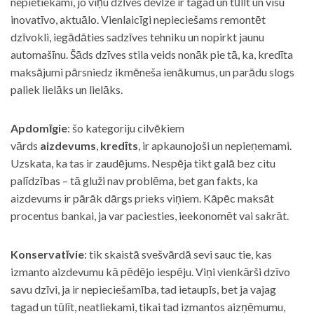
nepietiekami, jo viņu dzīves devīze ir tagad un tūlīt un visu
inovatīvo, aktuālo. Vienlaicīgi nepieciešams remontēt
dzīvokli, iegādāties sadzīves tehniku un nopirkt jaunu
automašīnu. Šāds dzīves stila veids nonāk pie tā, ka, kredīta
maksājumi pārsniedz ikmēneša ienākumus, un parādu slogs
paliek lielāks un lielāks.
Apdomīgie
: šo kategoriju cilvēkiem
vārds
aizdevums
,
kredīts
, ir apkaunojoši un nepieņemami.
Uzskata, ka tas ir zaudējums. Nespēja tikt galā bez citu
palīdzības – tā gluži nav problēma, bet gan fakts, ka
aizdevums ir pārāk dārgs prieks viņiem. Kāpēc maksāt
procentus bankai, ja var paciesties, ieekonomēt vai sakrāt.
Konservatīvie
: tik skaistā svešvārdā sevi sauc tie, kas
izmanto aizdevumu kā pēdējo iespēju. Viņi vienkārši dzīvo
savu dzīvi, ja ir nepieciešamība, tad ietaupīs, bet ja vajag
tagad un tūlīt, neatliekami, tikai tad izmantos aizņēmumu,