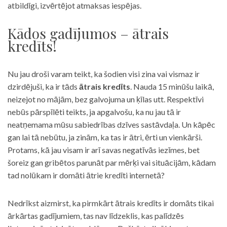
atbildīgi, izvērtējot atmaksas iespējas.
Kādos gadījumos – ātrais
kredīts!
Nu jau droši varam teikt, ka šodien visi zina vai vismaz ir
dzirdējuši, ka ir tāds
ātrais kredīts
. Nauda 15 minūšu laikā,
neizejot no mājām, bez galvojuma un ķīlas utt. Respektīvi
nebūs pārspīlēti teikts, ja apgalvošu, ka nu jau tā ir
neatņemama mūsu sabiedrības dzīves sastāvdaļa. Un kāpēc
gan lai tā nebūtu, ja zinām, ka tas ir ātri, ērti un vienkārši.
Protams, kā jau visam ir arī savas negatīvās iezīmes, bet
šoreiz gan gribētos parunāt par mērķi vai situācijām, kādam
tad nolūkam ir domāti ātrie kredīti internetā?
Nedrīkst aizmirst, ka pirmkārt ātrais kredīts ir domāts tikai
ārkārtas gadījumiem, tas nav līdzeklis, kas palīdzēs