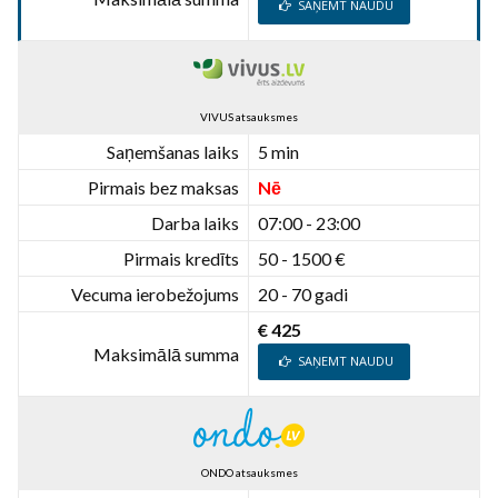
SAŅEMT NAUDU
VIVUS atsauksmes
Saņemšanas laiks
5 min
Pirmais bez maksas
Nē
Darba laiks
07:00 - 23:00
Pirmais kredīts
50 - 1500 €
Vecuma ierobežojums
20 - 70 gadi
€ 425
Maksimālā summa
SAŅEMT NAUDU
ONDO atsauksmes