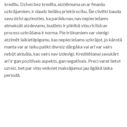
kredītu. Dzīvei bez kredīta, aizņēmuma un ar finanšu
uzkrājumiem, ir daudz lielāku priekšrocību. Šie cilvēki bauda
savu dzīvi apzinoties, ka parādu nav, nav nepieciešams
atmaksāt aizdevumu, budžets ir pilnībā viņu rīcībā un
process uzkrāšana ir norma. Pie trūkumiem var vienīgi
atzīmēt laikietilpīgumu, kas nepieciešams uzkrājot, jo kārotā
manta var ar laiku palikt divreiz dārgāka vai arī var vairs
nebūt aktuāla, kas vairs nav izdevīgi. Kreditēšanai savukārt
arī ir gan pozitīvais aspekts, gan negatīvais. Preci varat lietot
uzreiz, bet par viņu veiksiet maksājumus jau ilgākā laika
periodā.