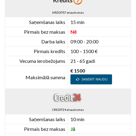
KREDITS7 atsauksmes
Saņemšanas laiks
15 min
Pirmais bez maksas
Nē
Darba laiks
09:00 - 20:00
Pirmais kredīts
100 – 1500 €
Vecuma ierobežojums
21 - 65 gadi
€ 1500
Maksimālā summa
SAŅEMT NAUDU
CREDIT24 atsauksmes
Saņemšanas laiks
10 min
Pirmais bez maksas
Jā