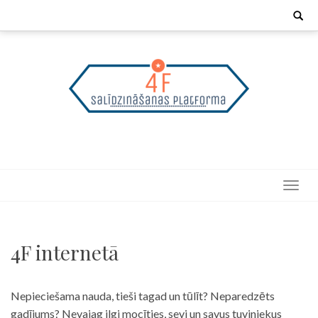
Skip
Search
for:
to
content
4F internetā
Nepieciešama nauda, tieši tagad un tūlīt? Neparedzēts
gadījums? Nevajag ilgi mocīties, sevi un savus tuviniekus