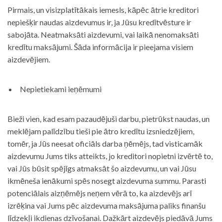
Pirmais, un visizplatītākais iemesls, kāpēc ātrie kreditori
nepiešķir naudas aizdevumus ir, ja Jūsu kredītvēsture ir
sabojāta. Neatmaksāti aizdevumi, vai laikā nenomaksāti
kredītu maksājumi. Šāda informācija ir pieejama visiem
aizdevējiem.
Nepietiekami ieņēmumi
Bieži vien, kad esam pazaudējuši darbu, pietrūkst naudas, un
meklējam palīdzību tieši pie ātro kredītu izsniedzējiem,
tomēr, ja Jūs neesat oficiāls darba ņēmējs, tad visticamāk
aizdevumu Jums tiks atteikts, jo kreditori nopietni izvērtē to,
vai Jūs būsit spējīgs atmaksāt šo aizdevumu, un vai Jūsu
ikmēneša ienākumi spēs nosegt aizdevuma summu. Parasti
potenciālais aizņēmējs neņem vērā to, ka aizdevējs arī
izrēķina vai Jums pēc aizdevuma maksājuma paliks finanšu
līdzekļi ikdienas dzīvošanai. Dažkārt aizdevējs piedāvā Jums