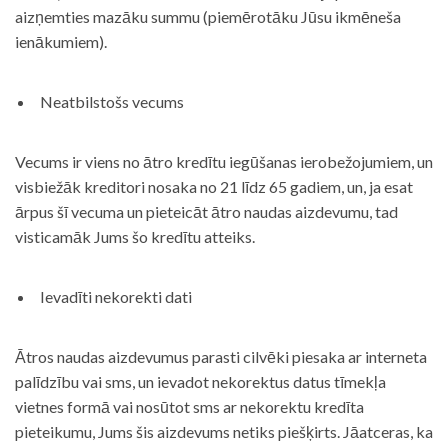
aizņemties mazāku summu (piemērotāku Jūsu ikmēneša
ienākumiem).
Neatbilstošs vecums
Vecums ir viens no ātro kredītu iegūšanas ierobežojumiem, un
visbiežāk kreditori nosaka no 21 līdz 65 gadiem, un, ja esat
ārpus šī vecuma un pieteicāt ātro naudas aizdevumu, tad
visticamāk Jums šo kredītu atteiks.
Ievadīti nekorekti dati
Ātros naudas aizdevumus parasti cilvēki piesaka ar interneta
palīdzību vai sms, un ievadot nekorektus datus tīmekļa
vietnes formā vai nosūtot sms ar nekorektu kredīta
pieteikumu, Jums šis aizdevums netiks piešķirts. Jāatceras, ka