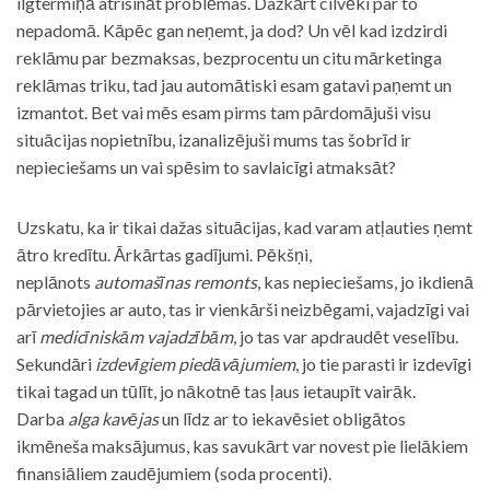
ilgtermiņā atrisināt problēmas. Dažkārt cilvēki par to
nepadomā. Kāpēc gan neņemt, ja dod? Un vēl kad izdzirdi
reklāmu par bezmaksas, bezprocentu un citu mārketinga
reklāmas triku, tad jau automātiski esam gatavi paņemt un
izmantot. Bet vai mēs esam pirms tam pārdomājuši visu
situācijas nopietnību, izanalizējuši mums tas šobrīd ir
nepieciešams un vai spēsim to savlaicīgi atmaksāt?
Uzskatu, ka ir tikai dažas situācijas, kad varam atļauties ņemt
ātro kredītu. Ārkārtas gadījumi. Pēkšņi,
neplānots
automašīnas remonts
, kas nepieciešams, jo ikdienā
pārvietojies ar auto, tas ir vienkārši neizbēgami, vajadzīgi vai
arī
medicīniskām vajadzībām
, jo tas var apdraudēt veselību.
Sekundāri
izdevīgiem piedāvājumiem
, jo tie parasti ir izdevīgi
tikai tagad un tūlīt, jo nākotnē tas ļaus ietaupīt vairāk.
Darba
alga kavējas
un līdz ar to iekavēsiet obligātos
ikmēneša maksājumus, kas savukārt var novest pie lielākiem
finansiāliem zaudējumiem (soda procenti).