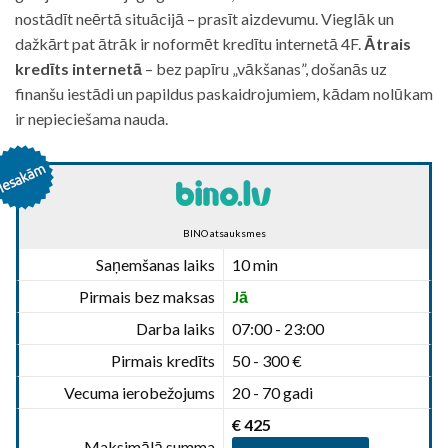
nostādīt neērtā situācijā – prasīt aizdevumu. Vieglāk un
dažkārt pat ātrāk ir noformēt kredītu internetā 4F.
Ātrais
kredīts internetā
– bez papīru „vākšanas”, došanās uz
finanšu iestādi un papildus paskaidrojumiem, kādam nolūkam
ir nepieciešama nauda.
BINO atsauksmes
Saņemšanas laiks
10 min
Pirmais bez maksas
Jā
Darba laiks
07:00 - 23:00
Pirmais kredīts
50 - 300 €
Vecuma ierobežojums
20 - 70 gadi
€ 425
Maksimālā summa