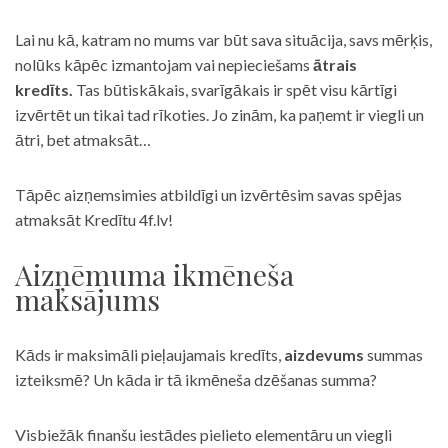
Lai nu kā, katram no mums var būt sava situācija, savs mērķis,
nolūks kāpēc izmantojam vai nepieciešams
ātrais
kredīts.
Tas būtiskākais, svarīgākais ir spēt visu kārtīgi
izvērtēt un tikai tad rīkoties. Jo zinām, ka paņemt ir viegli un
ātri, bet atmaksāt…
Tāpēc aizņemsimies atbildīgi un izvērtēsim savas spējas
atmaksāt Kredītu 4f.lv!
Aizņēmuma ikmēneša
maksājums
Kāds ir maksimāli pieļaujamais kredīts,
aizdevums
summas
izteiksmē? Un kāda ir tā ikmēneša dzēšanas summa?
Visbiežāk finanšu iestādes pielieto elementāru un viegli