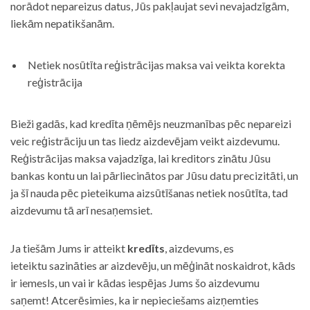
norādot nepareizus datus, Jūs pakļaujat sevi nevajadzīgām,
liekām nepatikšanām.
Netiek nosūtīta reģistrācijas maksa vai veikta korekta
reģistrācija
Bieži gadās, kad kredīta ņēmējs neuzmanības pēc nepareizi
veic reģistrāciju un tas liedz aizdevējam veikt aizdevumu.
Reģistrācijas maksa vajadzīga, lai kreditors zinātu Jūsu
bankas kontu un lai pārliecinātos par Jūsu datu precizitāti, un
ja šī nauda pēc pieteikuma aizsūtīšanas netiek nosūtīta, tad
aizdevumu tā arī nesaņemsiet.
Ja tiešām Jums ir atteikt
kredīts
, aizdevums, es
ieteiktu sazināties ar aizdevēju, un mēģināt noskaidrot, kāds
ir iemesls, un vai ir kādas iespējas Jums šo aizdevumu
saņemt! Atcerēsimies, ka ir nepieciešams aizņemties