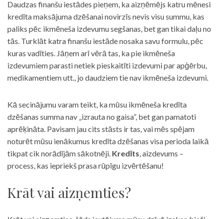
Daudzas finanšu iestādes pieņem, ka aizņēmējs katru mēnesi
kredīta maksājuma dzēšanai novirzīs nevis visu summu, kas
paliks pēc ikmēneša izdevumu segšanas, bet gan tikai daļu no
tās. Turklāt katra finanšu iestāde nosaka savu formulu, pēc
kuras vadīties. Jāņem arī vērā tas, ka pie ikmēneša
izdevumiem parasti netiek pieskaitīti izdevumi par apģērbu,
medikamentiem utt., jo daudziem tie nav ikmēneša izdevumi.
Kā secinājumu varam teikt, ka mūsu ikmēneša kredīta
dzēšanas summa nav „izrauta no gaisa”, bet gan pamatoti
aprēķināta. Pavisam jau cits stāsts ir tas, vai mēs spējam
noturēt mūsu ienākumus kredīta dzēšanas visa perioda laikā
tikpat cik norādījām sākotnēji.
Kredīts
, aizdevums –
process, kas iepriekš prasa rūpīgu izvērtēšanu!
Krāt vai aizņemties?