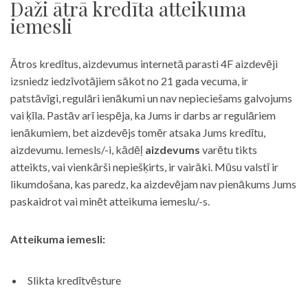
Daži ātrā kredīta atteikuma
iemesli
Ātros kredītus, aizdevumus internetā parasti 4F aizdevēji
izsniedz iedzīvotājiem sākot no 21 gada vecuma, ir
patstāvīgi, regulāri ienākumi un nav nepieciešams galvojums
vai ķīla. Pastāv arī iespēja, ka Jums ir darbs ar regulāriem
ienākumiem, bet aizdevējs tomēr atsaka Jums kredītu,
aizdevumu. Iemesls/-i, kādēļ
aizdevums
varētu tikts
atteikts, vai vienkārši nepiešķirts, ir vairāki. Mūsu valstī ir
likumdošana, kas paredz, ka aizdevējam nav pienākums Jums
paskaidrot vai minēt atteikuma iemeslu/-s.
Atteikuma iemesli:
Slikta kredītvēsture