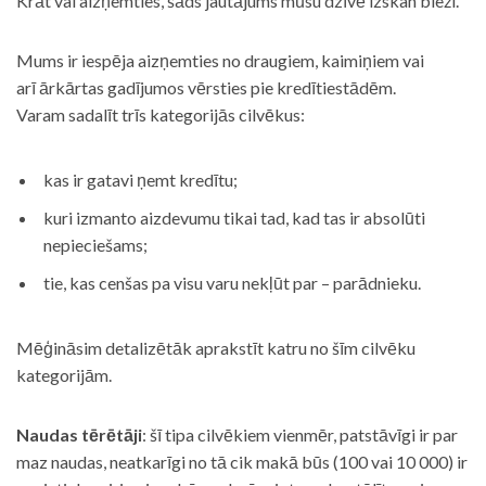
Krāt vai aizņemties, šāds jautājums mūsu dzīvē izskan bieži.
Mums ir iespēja aizņemties no draugiem, kaimiņiem vai
arī ārkārtas gadījumos vērsties pie kredītiestādēm.
Varam sadalīt trīs kategorijās cilvēkus:
kas ir gatavi ņemt kredītu;
kuri izmanto aizdevumu tikai tad, kad tas ir absolūti
nepieciešams;
tie, kas cenšas pa visu varu nekļūt par – parādnieku.
Mēģināsim detalizētāk aprakstīt katru no šīm cilvēku
kategorijām.
Naudas tērētāji
: šī tipa cilvēkiem vienmēr, patstāvīgi ir par
maz naudas, neatkarīgi no tā cik makā būs (100 vai 10 000) ir