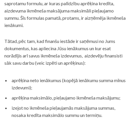
saprotamu formulu, ar kuras palīdzību aprēķina kredīta,
aizdevuma ikmēneša maksājuma maksimāli pieļaujamo
summu. Šīs formulas pamatā, protams, ir aizņēmēja ikmēneša
ienākumi.
Tātad, pēc tam, kad finanšu iestāde ir saņēmusi no Jums
dokumentus, kas apliecina Jūsu ienākumus un kur esat
norādījis arī savus ikmēneša izdevumus, aizdevēju finansisti
sāk savu darbu (veic izpēti un aprēķinus):
aprēķina neto ienākumus (kopējā ienākumu summa mīnus
izdevumi);
aprēķina maksimālo, pieļaujamo ikmēneša maksājumu;
izejot no ikmēneša pieļaujamās maksājuma summas,
nosaka kredīta maksimālo summu un termiņu.