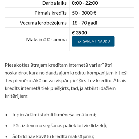
Darba laiks
8:00 - 22:00
Pirmais kredīts
50 - 3000 €
Vecuma ierobežojums
18 - 70 gadi
€ 3500
Maksimālā summa
SAŅEMT NAUDU
Piesakoties ātrajam kredītam internetā vari arī ātri
noskaidrot kura no daudzajām kredītu kompānijām ir tieši
Tev piemērotākā un vai vispār piešķirs Tev kredītu. Ātrais
kredīts internetā tiek piešķirts, tad, ja atbilsti dažiem
kritērijiem:
Ir pierādāmi stabili ikmēneša ienākumi;
Pēc izdevumu segšanas paliek brīvie līdzekļi;
Šobrīd nav kavētu kredīta maksājumu;