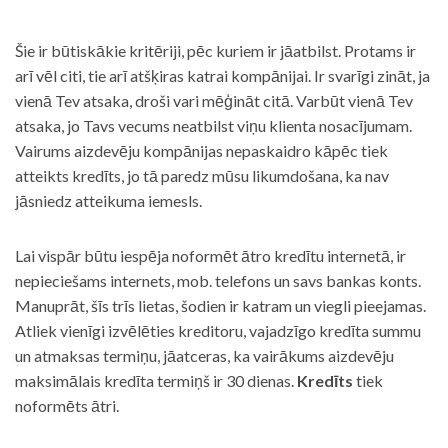
Šie ir būtiskākie kritēriji, pēc kuriem ir jāatbilst. Protams ir
arī vēl citi, tie arī atšķiras katrai kompānijai. Ir svarīgi zināt, ja
vienā Tev atsaka, droši vari mēģināt citā. Varbūt vienā Tev
atsaka, jo Tavs vecums neatbilst viņu klienta nosacījumam.
Vairums aizdevēju kompānijas nepaskaidro kāpēc tiek
atteikts kredīts, jo tā paredz mūsu likumdošana, ka nav
jāsniedz atteikuma iemesls.
Lai vispār būtu iespēja noformēt ātro kredītu internetā, ir
nepieciešams internets, mob. telefons un savs bankas konts.
Manuprāt, šīs trīs lietas, šodien ir katram un viegli pieejamas.
Atliek vienīgi izvēlēties kreditoru, vajadzīgo kredīta summu
un atmaksas termiņu, jāatceras, ka vairākums aizdevēju
maksimālais kredīta termiņš ir 30 dienas.
Kredīts
tiek
noformēts ātri.