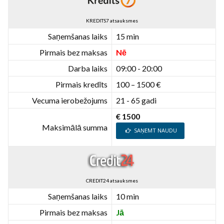
KREDITS7 atsauksmes
Saņemšanas laiks
15 min
Pirmais bez maksas
Nē
Darba laiks
09:00 - 20:00
Pirmais kredīts
100 – 1500 €
Vecuma ierobežojums
21 - 65 gadi
€ 1500
Maksimālā summa
SAŅEMT NAUDU
CREDIT24 atsauksmes
Saņemšanas laiks
10 min
Pirmais bez maksas
Jā