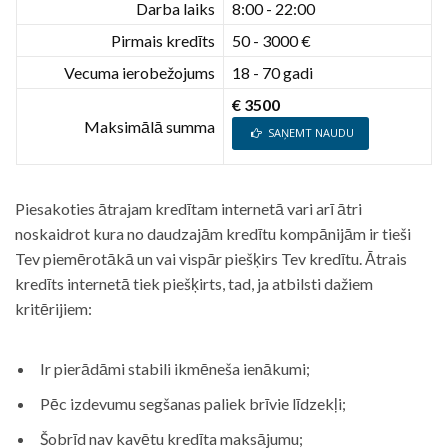
Darba laiks
8:00 - 22:00
Pirmais kredīts
50 - 3000 €
Vecuma ierobežojums
18 - 70 gadi
€ 3500
Maksimālā summa
SAŅEMT NAUDU
Piesakoties ātrajam kredītam internetā vari arī ātri
noskaidrot kura no daudzajām kredītu kompānijām ir tieši
Tev piemērotākā un vai vispār piešķirs Tev kredītu. Ātrais
kredīts internetā tiek piešķirts, tad, ja atbilsti dažiem
kritērijiem:
Ir pierādāmi stabili ikmēneša ienākumi;
Pēc izdevumu segšanas paliek brīvie līdzekļi;
Šobrīd nav kavētu kredīta maksājumu;