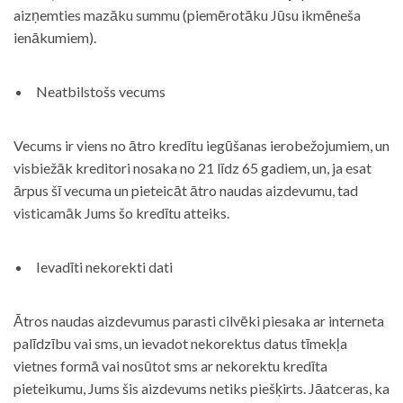
aizņemties mazāku summu (piemērotāku Jūsu ikmēneša
ienākumiem).
Neatbilstošs vecums
Vecums ir viens no ātro kredītu iegūšanas ierobežojumiem, un
visbiežāk kreditori nosaka no 21 līdz 65 gadiem, un, ja esat
ārpus šī vecuma un pieteicāt ātro naudas aizdevumu, tad
visticamāk Jums šo kredītu atteiks.
Ievadīti nekorekti dati
Ātros naudas aizdevumus parasti cilvēki piesaka ar interneta
palīdzību vai sms, un ievadot nekorektus datus tīmekļa
vietnes formā vai nosūtot sms ar nekorektu kredīta
pieteikumu, Jums šis aizdevums netiks piešķirts. Jāatceras, ka