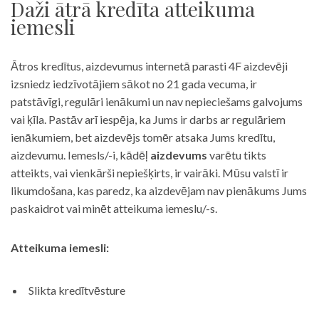
Daži ātrā kredīta atteikuma
iemesli
Ātros kredītus, aizdevumus internetā parasti 4F aizdevēji
izsniedz iedzīvotājiem sākot no 21 gada vecuma, ir
patstāvīgi, regulāri ienākumi un nav nepieciešams galvojums
vai ķīla. Pastāv arī iespēja, ka Jums ir darbs ar regulāriem
ienākumiem, bet aizdevējs tomēr atsaka Jums kredītu,
aizdevumu. Iemesls/-i, kādēļ
aizdevums
varētu tikts
atteikts, vai vienkārši nepiešķirts, ir vairāki. Mūsu valstī ir
likumdošana, kas paredz, ka aizdevējam nav pienākums Jums
paskaidrot vai minēt atteikuma iemeslu/-s.
Atteikuma iemesli:
Slikta kredītvēsture