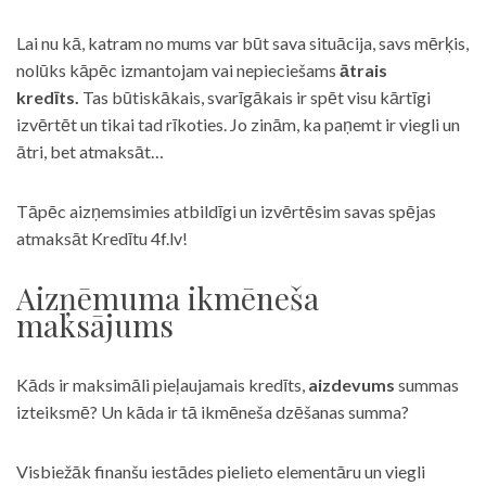
Lai nu kā, katram no mums var būt sava situācija, savs mērķis,
nolūks kāpēc izmantojam vai nepieciešams
ātrais
kredīts.
Tas būtiskākais, svarīgākais ir spēt visu kārtīgi
izvērtēt un tikai tad rīkoties. Jo zinām, ka paņemt ir viegli un
ātri, bet atmaksāt…
Tāpēc aizņemsimies atbildīgi un izvērtēsim savas spējas
atmaksāt Kredītu 4f.lv!
Aizņēmuma ikmēneša
maksājums
Kāds ir maksimāli pieļaujamais kredīts,
aizdevums
summas
izteiksmē? Un kāda ir tā ikmēneša dzēšanas summa?
Visbiežāk finanšu iestādes pielieto elementāru un viegli