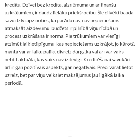
kredītu. Dzīvei bez kredīta, aizņēmuma un ar finanšu
uzkrājumiem, ir daudz lielāku priekšrocību. Šie cilvēki bauda
savu dzīvi apzinoties, ka parādu nav, nav nepieciešams
atmaksāt aizdevumu, budžets ir pilnībā viņu rīcībā un
process uzkrāšana ir norma. Pie trūkumiem var vienīgi
atzīmēt laikietilpīgumu, kas nepieciešams uzkrājot, jo kārotā
manta var ar laiku palikt divreiz dārgāka vai arī var vairs
nebūt aktuāla, kas vairs nav izdevīgi. Kreditēšanai savukārt
arī ir gan pozitīvais aspekts, gan negatīvais. Preci varat lietot
uzreiz, bet par viņu veiksiet maksājumus jau ilgākā laika
periodā.