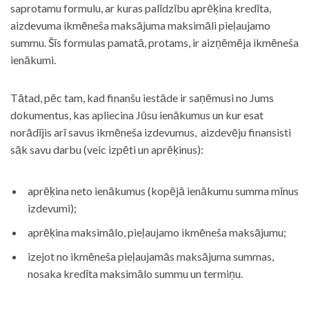
saprotamu formulu, ar kuras palīdzību aprēķina kredīta,
aizdevuma ikmēneša maksājuma maksimāli pieļaujamo
summu. Šīs formulas pamatā, protams, ir aizņēmēja ikmēneša
ienākumi.
Tātad, pēc tam, kad finanšu iestāde ir saņēmusi no Jums
dokumentus, kas apliecina Jūsu ienākumus un kur esat
norādījis arī savus ikmēneša izdevumus, aizdevēju finansisti
sāk savu darbu (veic izpēti un aprēķinus):
aprēķina neto ienākumus (kopējā ienākumu summa mīnus
izdevumi);
aprēķina maksimālo, pieļaujamo ikmēneša maksājumu;
izejot no ikmēneša pieļaujamās maksājuma summas,
nosaka kredīta maksimālo summu un termiņu.