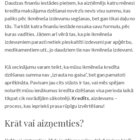
Daudzas finanšu iestādes pieņem, ka aizņēmējs katru mēnesi
kredīta maksājuma dzēšanai novirzīs nevis visu summu, kas
paliks pēc ikmēneša izdevumu segšanas, bet gan tikai daļu no
tās. Turklāt katra finanšu iestāde nosaka savu formulu, pēc
kuras vadīties. Jāņem arī vērā tas, ka pie ikmēneša
izdevumiem parasti netiek pieskaitīti izdevumi par apģērbu,
medikamentiem utt., jo daudziem tie nav ikmēneša izdevumi.
Kā secinājumu varam teikt, ka mūsu ikmēneša kredīta
dzēšanas summa nav „izrauta no gaisa”, bet gan pamatoti
aprēķināta. Pavisam jau cits stāsts ir tas, vai mēs spējam
noturēt mūsu ienākumus kredīta dzēšanas visa perioda laikā
tikpat cik norādījām sākotnēji.
Kredīts
, aizdevums –
process, kas iepriekš prasa rūpīgu izvērtēšanu!
Krāt vai aizņemties?