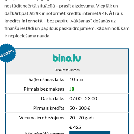
nostādīt neērtā situācijā – prasīt aizdevumu. Vieglāk un
dažkārt pat ātrāk ir noformēt kredītu internetā 4F.
Ātrais
kredīts internetā
– bez papīru „vākšanas”, došanās uz
finanšu iestādi un papildus paskaidrojumiem, kādam nolūkam
ir nepieciešama nauda.
BINO atsauksmes
Saņemšanas laiks
10 min
Pirmais bez maksas
Jā
Darba laiks
07:00 - 23:00
Pirmais kredīts
50 - 300 €
Vecuma ierobežojums
20 - 70 gadi
€ 425
Maksimālā summa