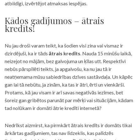
atbildīgi, izvērtējot atmaksas iespējas.
Kādos gadījumos – ātrais
kredīts!
Nu jau droši varam teikt, ka šodien visi zina vai vismaz ir
dzirdējuši, ka ir tāds
ātrais kredīts
. Nauda 15 minūšu laikā,
neizejot no mājām, bez galvojuma un ķīlas utt. Respektīvi
nebūs pārspīlēti teikts, ja apgalvošu, ka nu jau tā ir
neatņemama mūsu sabiedrības dzīves sastāvdaļa. Un kāpēc
gan lai tā nebūtu, ja zinām, ka tas ir ātri, ērti un vienkārši.
Protams, kā jau visam ir arī savas negatīvās iezīmes, bet
šoreiz gan gribētos parunāt par mērķi vai situācijām, kādam
tad nolūkam ir domāti ātrie kredīti internetā?
Nedrīkst aizmirst, ka pirmkārt ātrais kredīts ir domāts tikai
ārkārtas gadījumiem, tas nav līdzeklis, kas palīdzēs