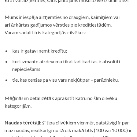
Krāt vai aizņemties, šāds jautājums mūsu dzīvē izskan bieži.
Mums ir iespēja aizņemties no draugiem, kaimiņiem vai
arī ārkārtas gadījumos vērsties pie kredītiestādēm.
Varam sadalīt trīs kategorijās cilvēkus:
kas ir gatavi ņemt kredītu;
kuri izmanto aizdevumu tikai tad, kad tas ir absolūti
nepieciešams;
tie, kas cenšas pa visu varu nekļūt par – parādnieku.
Mēģināsim detalizētāk aprakstīt katru no šīm cilvēku
kategorijām.
Naudas tērētāji
: šī tipa cilvēkiem vienmēr, patstāvīgi ir par
maz naudas, neatkarīgi no tā cik makā būs (100 vai 10 000) ir