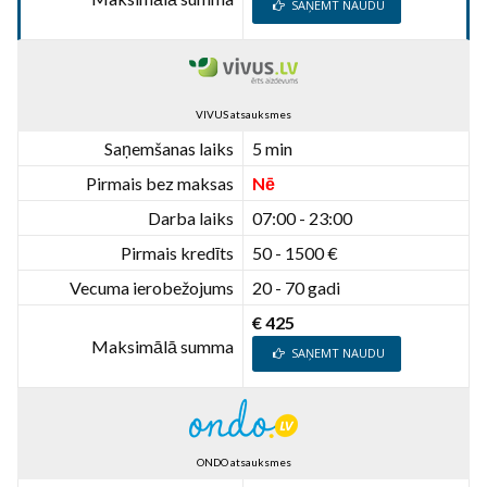
SAŅEMT NAUDU
VIVUS atsauksmes
Saņemšanas laiks
5 min
Pirmais bez maksas
Nē
Darba laiks
07:00 - 23:00
Pirmais kredīts
50 - 1500 €
Vecuma ierobežojums
20 - 70 gadi
€ 425
Maksimālā summa
SAŅEMT NAUDU
ONDO atsauksmes