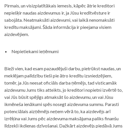
Pirmais, un visizplatītākais iemesls, kāpēc ātrie kreditori
nepiešķir naudas aizdevumus ir, ja Jūsu kredītvēsture ir
sabojāta. Neatmaksāti aizdevumi, vai laikā nenomaksāti
kredītu maksājumi. Šāda informācija ir pieejama visiem
aizdevējiem.
Nepietiekami ieņēmumi
Bieži vien, kad esam pazaudējuši darbu, pietrūkst naudas, un
meklējam palīdzību tieši pie ātro kredītu izsniedzējiem,
tomēr, ja Jūs neesat oficiāls darba ņēmējs, tad visticamāk
aizdevumu Jums tiks atteikts, jo kreditori nopietni izvērtē to,
vai Jūs būsit spējīgs atmaksāt šo aizdevumu, un vai Jūsu
ikmēneša ienākumi spēs nosegt aizdevuma summu. Parasti
potenciālais aizņēmējs neņem vērā to, ka aizdevējs arī
izrēķina vai Jums pēc aizdevuma maksājuma paliks finanšu
līdzekļi ikdienas dzīvošanai. Dažkārt aizdevējs piedāvā Jums