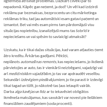
ilgtermiņā atrisināt problēmas. Dažkārt cilvēki par to
nepadomā. Kāpēc gan neņemt, ja dod? Un vēl kad izdzirdi
reklāmu par bezmaksas, bezprocentu un citu mārketinga
reklāmas triku, tad jau automātiski esam gatavi paņemt un
izmantot. Bet vai mēs esam pirms tam pārdomājuši visu
situācijas nopietnību, izanalizējuši mums tas šobrīd ir
nepieciešams un vai spēsim to savlaicīgi atmaksāt?
Uzskatu, ka ir tikai dažas situācijas, kad varam atļauties ņemt
ātro kredītu. Ārkārtas gadījumi. Pēkšņi,
neplānots
automašīnas remonts
, kas nepieciešams, jo ikdienā
pārvietojies ar auto, tas ir vienkārši neizbēgami, vajadzīgi vai
arī
medicīniskām vajadzībām
, jo tas var apdraudēt veselību.
Sekundāri
izdevīgiem piedāvājumiem
, jo tie parasti ir izdevīgi
tikai tagad un tūlīt, jo nākotnē tas ļaus ietaupīt vairāk.
Darba
alga kavējas
un līdz ar to iekavēsiet obligātos
ikmēneša maksājumus, kas savukārt var novest pie lielākiem
finansiāliem zaudējumiem (soda procenti).