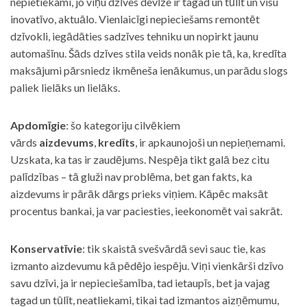
nepietiekami, jo viņu dzīves devīze ir tagad un tūlīt un visu
inovatīvo, aktuālo. Vienlaicīgi nepieciešams remontēt
dzīvokli, iegādāties sadzīves tehniku un nopirkt jaunu
automašīnu. Šāds dzīves stila veids nonāk pie tā, ka, kredīta
maksājumi pārsniedz ikmēneša ienākumus, un parādu slogs
paliek lielāks un lielāks.
Apdomīgie
: šo kategoriju cilvēkiem
vārds
aizdevums
,
kredīts
, ir apkaunojoši un nepieņemami.
Uzskata, ka tas ir zaudējums. Nespēja tikt galā bez citu
palīdzības – tā gluži nav problēma, bet gan fakts, ka
aizdevums ir pārāk dārgs prieks viņiem. Kāpēc maksāt
procentus bankai, ja var paciesties, ieekonomēt vai sakrāt.
Konservatīvie
: tik skaistā svešvārdā sevi sauc tie, kas
izmanto aizdevumu kā pēdējo iespēju. Viņi vienkārši dzīvo
savu dzīvi, ja ir nepieciešamība, tad ietaupīs, bet ja vajag
tagad un tūlīt, neatliekami, tikai tad izmantos aizņēmumu,