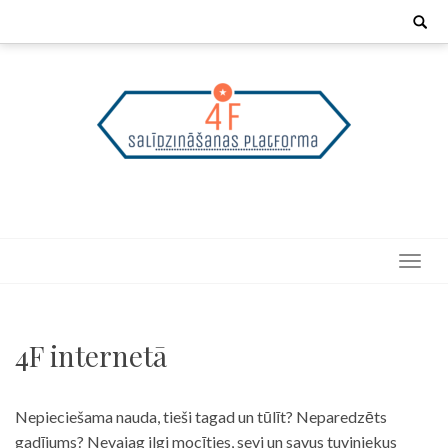
Skip
Search
for:
to
content
4F internetā
Nepieciešama nauda, tieši tagad un tūlīt? Neparedzēts
gadījums? Nevajag ilgi mocīties, sevi un savus tuviniekus