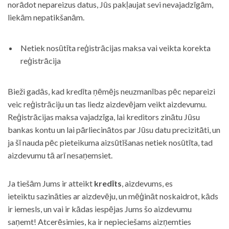
norādot nepareizus datus, Jūs pakļaujat sevi nevajadzīgām,
liekām nepatikšanām.
Netiek nosūtīta reģistrācijas maksa vai veikta korekta
reģistrācija
Bieži gadās, kad kredīta ņēmējs neuzmanības pēc nepareizi
veic reģistrāciju un tas liedz aizdevējam veikt aizdevumu.
Reģistrācijas maksa vajadzīga, lai kreditors zinātu Jūsu
bankas kontu un lai pārliecinātos par Jūsu datu precizitāti, un
ja šī nauda pēc pieteikuma aizsūtīšanas netiek nosūtīta, tad
aizdevumu tā arī nesaņemsiet.
Ja tiešām Jums ir atteikt
kredīts
, aizdevums, es
ieteiktu sazināties ar aizdevēju, un mēģināt noskaidrot, kāds
ir iemesls, un vai ir kādas iespējas Jums šo aizdevumu
saņemt! Atcerēsimies, ka ir nepieciešams aizņemties