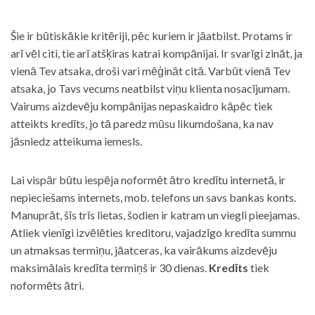
Šie ir būtiskākie kritēriji, pēc kuriem ir jāatbilst. Protams ir
arī vēl citi, tie arī atšķiras katrai kompānijai. Ir svarīgi zināt, ja
vienā Tev atsaka, droši vari mēģināt citā. Varbūt vienā Tev
atsaka, jo Tavs vecums neatbilst viņu klienta nosacījumam.
Vairums aizdevēju kompānijas nepaskaidro kāpēc tiek
atteikts kredīts, jo tā paredz mūsu likumdošana, ka nav
jāsniedz atteikuma iemesls.
Lai vispār būtu iespēja noformēt ātro kredītu internetā, ir
nepieciešams internets, mob. telefons un savs bankas konts.
Manuprāt, šīs trīs lietas, šodien ir katram un viegli pieejamas.
Atliek vienīgi izvēlēties kreditoru, vajadzīgo kredīta summu
un atmaksas termiņu, jāatceras, ka vairākums aizdevēju
maksimālais kredīta termiņš ir 30 dienas.
Kredīts
tiek
noformēts ātri.