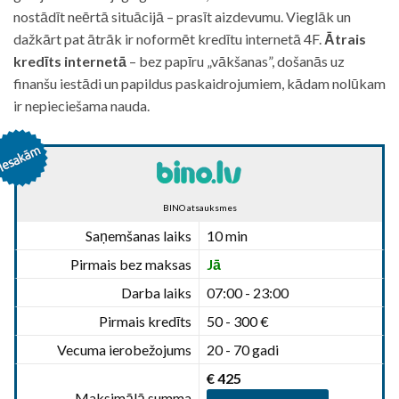
nostādīt neērtā situācijā – prasīt aizdevumu. Vieglāk un
dažkārt pat ātrāk ir noformēt kredītu internetā 4F.
Ātrais
kredīts internetā
– bez papīru „vākšanas”, došanās uz
finanšu iestādi un papildus paskaidrojumiem, kādam nolūkam
ir nepieciešama nauda.
BINO atsauksmes
Saņemšanas laiks
10 min
Pirmais bez maksas
Jā
Darba laiks
07:00 - 23:00
Pirmais kredīts
50 - 300 €
Vecuma ierobežojums
20 - 70 gadi
€ 425
Maksimālā summa