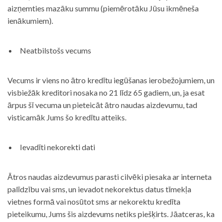
aizņemties mazāku summu (piemērotāku Jūsu ikmēneša
ienākumiem).
Neatbilstošs vecums
Vecums ir viens no ātro kredītu iegūšanas ierobežojumiem, un
visbiežāk kreditori nosaka no 21 līdz 65 gadiem, un, ja esat
ārpus šī vecuma un pieteicāt ātro naudas aizdevumu, tad
visticamāk Jums šo kredītu atteiks.
Ievadīti nekorekti dati
Ātros naudas aizdevumus parasti cilvēki piesaka ar interneta
palīdzību vai sms, un ievadot nekorektus datus tīmekļa
vietnes formā vai nosūtot sms ar nekorektu kredīta
pieteikumu, Jums šis aizdevums netiks piešķirts. Jāatceras, ka