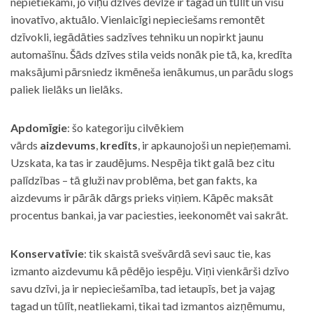
nepietiekami, jo viņu dzīves devīze ir tagad un tūlīt un visu
inovatīvo, aktuālo. Vienlaicīgi nepieciešams remontēt
dzīvokli, iegādāties sadzīves tehniku un nopirkt jaunu
automašīnu. Šāds dzīves stila veids nonāk pie tā, ka, kredīta
maksājumi pārsniedz ikmēneša ienākumus, un parādu slogs
paliek lielāks un lielāks.
Apdomīgie
: šo kategoriju cilvēkiem
vārds
aizdevums
,
kredīts
, ir apkaunojoši un nepieņemami.
Uzskata, ka tas ir zaudējums. Nespēja tikt galā bez citu
palīdzības – tā gluži nav problēma, bet gan fakts, ka
aizdevums ir pārāk dārgs prieks viņiem. Kāpēc maksāt
procentus bankai, ja var paciesties, ieekonomēt vai sakrāt.
Konservatīvie
: tik skaistā svešvārdā sevi sauc tie, kas
izmanto aizdevumu kā pēdējo iespēju. Viņi vienkārši dzīvo
savu dzīvi, ja ir nepieciešamība, tad ietaupīs, bet ja vajag
tagad un tūlīt, neatliekami, tikai tad izmantos aizņēmumu,