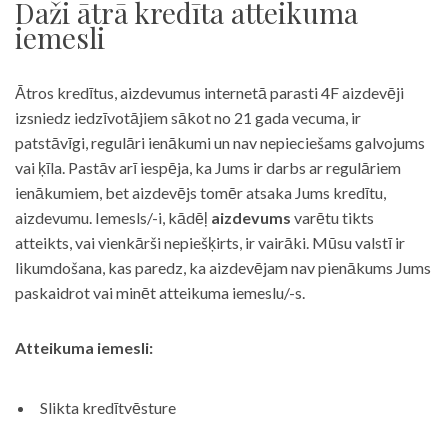
Daži ātrā kredīta atteikuma
iemesli
Ātros kredītus, aizdevumus internetā parasti 4F aizdevēji
izsniedz iedzīvotājiem sākot no 21 gada vecuma, ir
patstāvīgi, regulāri ienākumi un nav nepieciešams galvojums
vai ķīla. Pastāv arī iespēja, ka Jums ir darbs ar regulāriem
ienākumiem, bet aizdevējs tomēr atsaka Jums kredītu,
aizdevumu. Iemesls/-i, kādēļ
aizdevums
varētu tikts
atteikts, vai vienkārši nepiešķirts, ir vairāki. Mūsu valstī ir
likumdošana, kas paredz, ka aizdevējam nav pienākums Jums
paskaidrot vai minēt atteikuma iemeslu/-s.
Atteikuma iemesli:
Slikta kredītvēsture