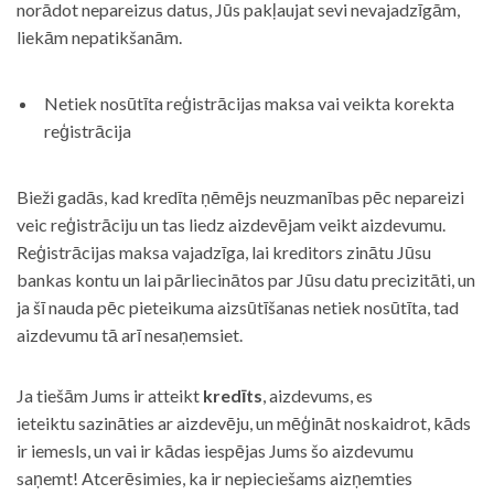
norādot nepareizus datus, Jūs pakļaujat sevi nevajadzīgām,
liekām nepatikšanām.
Netiek nosūtīta reģistrācijas maksa vai veikta korekta
reģistrācija
Bieži gadās, kad kredīta ņēmējs neuzmanības pēc nepareizi
veic reģistrāciju un tas liedz aizdevējam veikt aizdevumu.
Reģistrācijas maksa vajadzīga, lai kreditors zinātu Jūsu
bankas kontu un lai pārliecinātos par Jūsu datu precizitāti, un
ja šī nauda pēc pieteikuma aizsūtīšanas netiek nosūtīta, tad
aizdevumu tā arī nesaņemsiet.
Ja tiešām Jums ir atteikt
kredīts
, aizdevums, es
ieteiktu sazināties ar aizdevēju, un mēģināt noskaidrot, kāds
ir iemesls, un vai ir kādas iespējas Jums šo aizdevumu
saņemt! Atcerēsimies, ka ir nepieciešams aizņemties