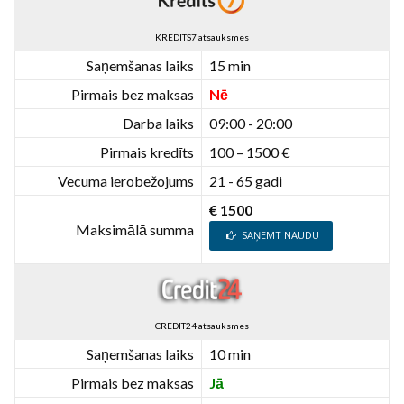
KREDITS7 atsauksmes
Saņemšanas laiks
15 min
Pirmais bez maksas
Nē
Darba laiks
09:00 - 20:00
Pirmais kredīts
100 – 1500 €
Vecuma ierobežojums
21 - 65 gadi
€ 1500
Maksimālā summa
SAŅEMT NAUDU
CREDIT24 atsauksmes
Saņemšanas laiks
10 min
Pirmais bez maksas
Jā