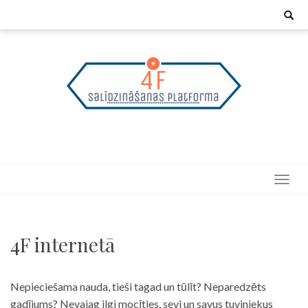
Skip
Search
for:
to
content
4F internetā
Nepieciešama nauda, tieši tagad un tūlīt? Neparedzēts
gadījums? Nevajag ilgi mocīties, sevi un savus tuviniekus