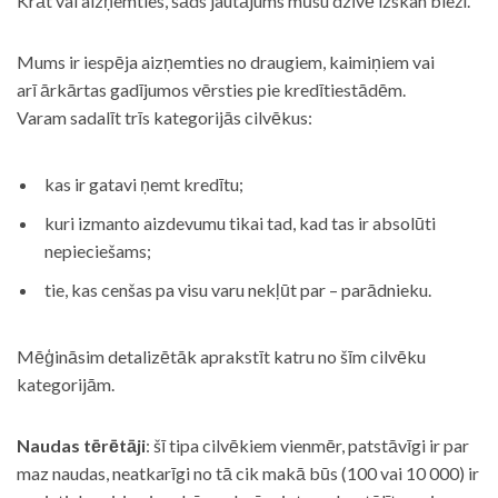
Krāt vai aizņemties, šāds jautājums mūsu dzīvē izskan bieži.
Mums ir iespēja aizņemties no draugiem, kaimiņiem vai
arī ārkārtas gadījumos vērsties pie kredītiestādēm.
Varam sadalīt trīs kategorijās cilvēkus:
kas ir gatavi ņemt kredītu;
kuri izmanto aizdevumu tikai tad, kad tas ir absolūti
nepieciešams;
tie, kas cenšas pa visu varu nekļūt par – parādnieku.
Mēģināsim detalizētāk aprakstīt katru no šīm cilvēku
kategorijām.
Naudas tērētāji
: šī tipa cilvēkiem vienmēr, patstāvīgi ir par
maz naudas, neatkarīgi no tā cik makā būs (100 vai 10 000) ir