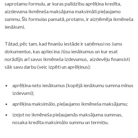
saprotamu formulu, ar kuras palīdzību aprēķina kredīta,
aizdevuma ikmēneša maksājuma maksimāli pieļaujamo
summu. Šīs formulas pamatā, protams, ir aizņēmēja ikmēneša
ienākumi.
Tātad, pēc tam, kad finanšu iestāde ir saņēmusi no Jums
dokumentus, kas apliecina Jūsu ienākumus un kur esat
norādījis arī savus ikmēneša izdevumus, aizdevēju finansisti
sāk savu darbu (veic izpēti un aprēķinus):
aprēķina neto ienākumus (kopējā ienākumu summa mīnus
izdevumi);
aprēķina maksimālo, pieļaujamo ikmēneša maksājumu;
izejot no ikmēneša pieļaujamās maksājuma summas,
nosaka kredīta maksimālo summu un termiņu.