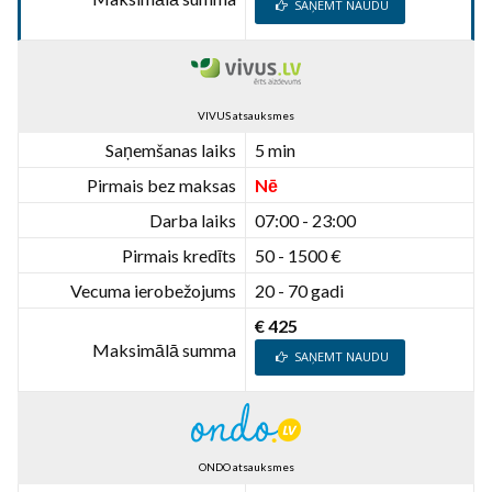
SAŅEMT NAUDU
VIVUS atsauksmes
Saņemšanas laiks
5 min
Pirmais bez maksas
Nē
Darba laiks
07:00 - 23:00
Pirmais kredīts
50 - 1500 €
Vecuma ierobežojums
20 - 70 gadi
€ 425
Maksimālā summa
SAŅEMT NAUDU
ONDO atsauksmes