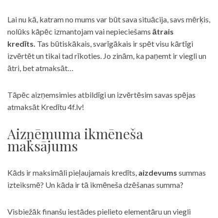
Lai nu kā, katram no mums var būt sava situācija, savs mērķis,
nolūks kāpēc izmantojam vai nepieciešams
ātrais
kredīts.
Tas būtiskākais, svarīgākais ir spēt visu kārtīgi
izvērtēt un tikai tad rīkoties. Jo zinām, ka paņemt ir viegli un
ātri, bet atmaksāt…
Tāpēc aizņemsimies atbildīgi un izvērtēsim savas spējas
atmaksāt Kredītu 4f.lv!
Aizņēmuma ikmēneša
maksājums
Kāds ir maksimāli pieļaujamais kredīts,
aizdevums
summas
izteiksmē? Un kāda ir tā ikmēneša dzēšanas summa?
Visbiežāk finanšu iestādes pielieto elementāru un viegli