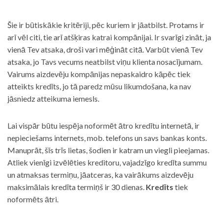
Šie ir būtiskākie kritēriji, pēc kuriem ir jāatbilst. Protams ir
arī vēl citi, tie arī atšķiras katrai kompānijai. Ir svarīgi zināt, ja
vienā Tev atsaka, droši vari mēģināt citā. Varbūt vienā Tev
atsaka, jo Tavs vecums neatbilst viņu klienta nosacījumam.
Vairums aizdevēju kompānijas nepaskaidro kāpēc tiek
atteikts kredīts, jo tā paredz mūsu likumdošana, ka nav
jāsniedz atteikuma iemesls.
Lai vispār būtu iespēja noformēt ātro kredītu internetā, ir
nepieciešams internets, mob. telefons un savs bankas konts.
Manuprāt, šīs trīs lietas, šodien ir katram un viegli pieejamas.
Atliek vienīgi izvēlēties kreditoru, vajadzīgo kredīta summu
un atmaksas termiņu, jāatceras, ka vairākums aizdevēju
maksimālais kredīta termiņš ir 30 dienas.
Kredīts
tiek
noformēts ātri.