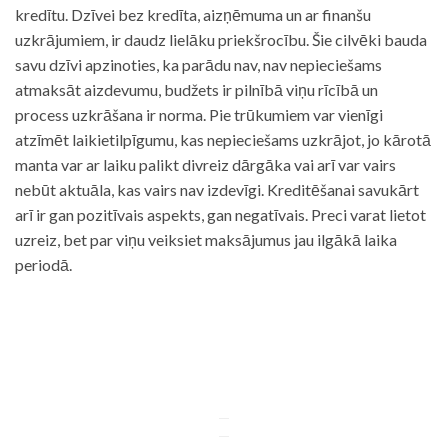
kredītu. Dzīvei bez kredīta, aizņēmuma un ar finanšu
uzkrājumiem, ir daudz lielāku priekšrocību. Šie cilvēki bauda
savu dzīvi apzinoties, ka parādu nav, nav nepieciešams
atmaksāt aizdevumu, budžets ir pilnībā viņu rīcībā un
process uzkrāšana ir norma. Pie trūkumiem var vienīgi
atzīmēt laikietilpīgumu, kas nepieciešams uzkrājot, jo kārotā
manta var ar laiku palikt divreiz dārgāka vai arī var vairs
nebūt aktuāla, kas vairs nav izdevīgi. Kreditēšanai savukārt
arī ir gan pozitīvais aspekts, gan negatīvais. Preci varat lietot
uzreiz, bet par viņu veiksiet maksājumus jau ilgākā laika
periodā.