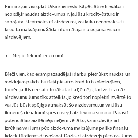
Pirmais, un visizplatītākais iemesls, kāpēc ātrie kreditori
nepiešķir naudas aizdevumus ir, ja Jūsu kredītvēsture ir
sabojāta. Neatmaksāti aizdevumi, vai laikā nenomaksāti
kredītu maksājumi. Šāda informācija ir pieejama visiem
aizdevējiem.
Nepietiekami ieņēmumi
Bieži vien, kad esam pazaudējuši darbu, pietrūkst naudas, un
meklējam palīdzību tieši pie ātro kredītu izsniedzējiem,
tomēr, ja Jūs neesat oficiāls darba ņēmējs, tad visticamāk
aizdevumu Jums tiks atteikts, jo kreditori nopietni izvērtē to,
vai Jūs būsit spējīgs atmaksāt šo aizdevumu, un vai Jūsu
ikmēneša ienākumi spēs nosegt aizdevuma summu. Parasti
potenciālais aizņēmējs neņem vērā to, ka aizdevējs arī
izrēķina vai Jums pēc aizdevuma maksājuma paliks finanšu
līdzekļi ikdienas dzīvošanai. Dažkārt aizdevējs piedāvā Jums