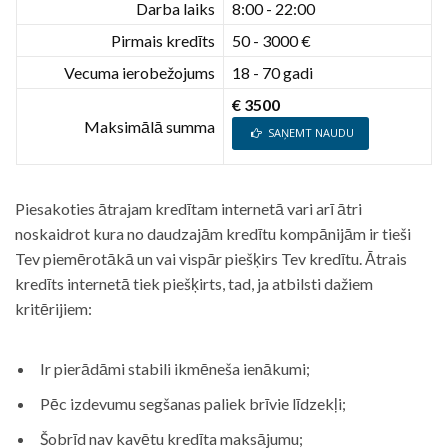
Darba laiks
8:00 - 22:00
Pirmais kredīts
50 - 3000 €
Vecuma ierobežojums
18 - 70 gadi
€ 3500
Maksimālā summa
SAŅEMT NAUDU
Piesakoties ātrajam kredītam internetā vari arī ātri
noskaidrot kura no daudzajām kredītu kompānijām ir tieši
Tev piemērotākā un vai vispār piešķirs Tev kredītu. Ātrais
kredīts internetā tiek piešķirts, tad, ja atbilsti dažiem
kritērijiem:
Ir pierādāmi stabili ikmēneša ienākumi;
Pēc izdevumu segšanas paliek brīvie līdzekļi;
Šobrīd nav kavētu kredīta maksājumu;