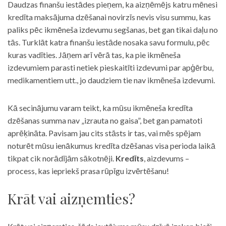
Daudzas finanšu iestādes pieņem, ka aizņēmējs katru mēnesi
kredīta maksājuma dzēšanai novirzīs nevis visu summu, kas
paliks pēc ikmēneša izdevumu segšanas, bet gan tikai daļu no
tās. Turklāt katra finanšu iestāde nosaka savu formulu, pēc
kuras vadīties. Jāņem arī vērā tas, ka pie ikmēneša
izdevumiem parasti netiek pieskaitīti izdevumi par apģērbu,
medikamentiem utt., jo daudziem tie nav ikmēneša izdevumi.
Kā secinājumu varam teikt, ka mūsu ikmēneša kredīta
dzēšanas summa nav „izrauta no gaisa”, bet gan pamatoti
aprēķināta. Pavisam jau cits stāsts ir tas, vai mēs spējam
noturēt mūsu ienākumus kredīta dzēšanas visa perioda laikā
tikpat cik norādījām sākotnēji.
Kredīts
, aizdevums –
process, kas iepriekš prasa rūpīgu izvērtēšanu!
Krāt vai aizņemties?