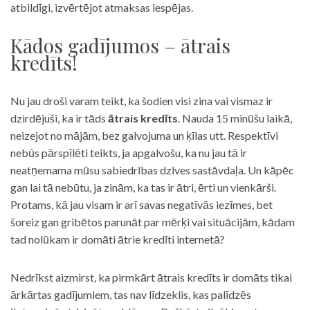
atbildīgi, izvērtējot atmaksas iespējas.
Kādos gadījumos – ātrais
kredīts!
Nu jau droši varam teikt, ka šodien visi zina vai vismaz ir
dzirdējuši, ka ir tāds
ātrais kredīts
. Nauda 15 minūšu laikā,
neizejot no mājām, bez galvojuma un ķīlas utt. Respektīvi
nebūs pārspīlēti teikts, ja apgalvošu, ka nu jau tā ir
neatņemama mūsu sabiedrības dzīves sastāvdaļa. Un kāpēc
gan lai tā nebūtu, ja zinām, ka tas ir ātri, ērti un vienkārši.
Protams, kā jau visam ir arī savas negatīvās iezīmes, bet
šoreiz gan gribētos parunāt par mērķi vai situācijām, kādam
tad nolūkam ir domāti ātrie kredīti internetā?
Nedrīkst aizmirst, ka pirmkārt ātrais kredīts ir domāts tikai
ārkārtas gadījumiem, tas nav līdzeklis, kas palīdzēs