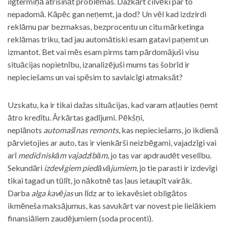
ilgtermiņā atrisināt problēmas. Dažkārt cilvēki par to
nepadomā. Kāpēc gan neņemt, ja dod? Un vēl kad izdzirdi
reklāmu par bezmaksas, bezprocentu un citu mārketinga
reklāmas triku, tad jau automātiski esam gatavi paņemt un
izmantot. Bet vai mēs esam pirms tam pārdomājuši visu
situācijas nopietnību, izanalizējuši mums tas šobrīd ir
nepieciešams un vai spēsim to savlaicīgi atmaksāt?
Uzskatu, ka ir tikai dažas situācijas, kad varam atļauties ņemt
ātro kredītu. Ārkārtas gadījumi. Pēkšņi,
neplānots
automašīnas remonts
, kas nepieciešams, jo ikdienā
pārvietojies ar auto, tas ir vienkārši neizbēgami, vajadzīgi vai
arī
medicīniskām vajadzībām
, jo tas var apdraudēt veselību.
Sekundāri
izdevīgiem piedāvājumiem
, jo tie parasti ir izdevīgi
tikai tagad un tūlīt, jo nākotnē tas ļaus ietaupīt vairāk.
Darba
alga kavējas
un līdz ar to iekavēsiet obligātos
ikmēneša maksājumus, kas savukārt var novest pie lielākiem
finansiāliem zaudējumiem (soda procenti).