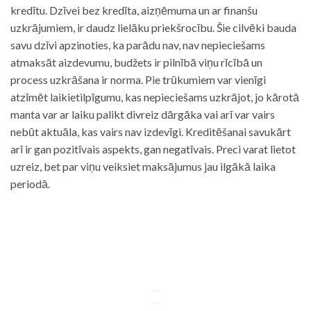
kredītu. Dzīvei bez kredīta, aizņēmuma un ar finanšu
uzkrājumiem, ir daudz lielāku priekšrocību. Šie cilvēki bauda
savu dzīvi apzinoties, ka parādu nav, nav nepieciešams
atmaksāt aizdevumu, budžets ir pilnībā viņu rīcībā un
process uzkrāšana ir norma. Pie trūkumiem var vienīgi
atzīmēt laikietilpīgumu, kas nepieciešams uzkrājot, jo kārotā
manta var ar laiku palikt divreiz dārgāka vai arī var vairs
nebūt aktuāla, kas vairs nav izdevīgi. Kreditēšanai savukārt
arī ir gan pozitīvais aspekts, gan negatīvais. Preci varat lietot
uzreiz, bet par viņu veiksiet maksājumus jau ilgākā laika
periodā.