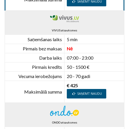
SAŅEMT NAUDU
VIVUS atsauksmes
Saņemšanas laiks
5 min
Pirmais bez maksas
Nē
Darba laiks
07:00 - 23:00
Pirmais kredīts
50 - 1500 €
Vecuma ierobežojums
20 - 70 gadi
€ 425
Maksimālā summa
SAŅEMT NAUDU
ONDO atsauksmes