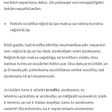
norādot nepareizus datus, Jūs pakļaujat sevi nevajadzīgām,
liekām nepatikšanām.
Netiek nosūtīta reģistrācijas maksa vai veikta korekta
reģistrācija
Bieži gadās, kad kredīta ņēmējs neuzmanības pēc nepareizi
veic reģistrāciju un tas liedz aizdevējam veikt aizdevumu.
Reģistrācijas maksa vajadzīga, lai kreditors zinātu Jūsu
bankas kontu un lai pārliecinātos par Jūsu datu precizitāti, un
ja šī nauda pēc pieteikuma aizsūtīšanas netiek nosūtīta, tad
aizdevumu tā arī nesaņemsiet.
Ja tiešām Jums ir atteikt
kredīts
, aizdevums, es
ieteiktu sazināties ar aizdevēju, un mēģināt noskaidrot, kāds
ir iemesls, un vai ir kādas iespējas Jums šo aizdevumu
saņemt! Atcerēsimies, ka ir nepieciešams aizņemties