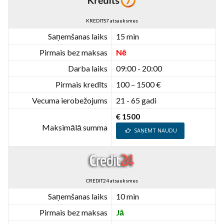
KREDITS7 atsauksmes
Saņemšanas laiks
15 min
Pirmais bez maksas
Nē
Darba laiks
09:00 - 20:00
Pirmais kredīts
100 – 1500 €
Vecuma ierobežojums
21 - 65 gadi
€ 1500
Maksimālā summa
SAŅEMT NAUDU
CREDIT24 atsauksmes
Saņemšanas laiks
10 min
Pirmais bez maksas
Jā