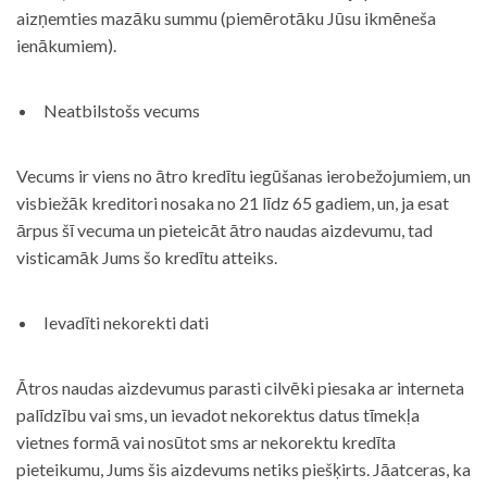
aizņemties mazāku summu (piemērotāku Jūsu ikmēneša
ienākumiem).
Neatbilstošs vecums
Vecums ir viens no ātro kredītu iegūšanas ierobežojumiem, un
visbiežāk kreditori nosaka no 21 līdz 65 gadiem, un, ja esat
ārpus šī vecuma un pieteicāt ātro naudas aizdevumu, tad
visticamāk Jums šo kredītu atteiks.
Ievadīti nekorekti dati
Ātros naudas aizdevumus parasti cilvēki piesaka ar interneta
palīdzību vai sms, un ievadot nekorektus datus tīmekļa
vietnes formā vai nosūtot sms ar nekorektu kredīta
pieteikumu, Jums šis aizdevums netiks piešķirts. Jāatceras, ka