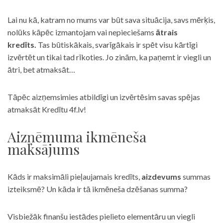
Lai nu kā, katram no mums var būt sava situācija, savs mērķis,
nolūks kāpēc izmantojam vai nepieciešams
ātrais
kredīts.
Tas būtiskākais, svarīgākais ir spēt visu kārtīgi
izvērtēt un tikai tad rīkoties. Jo zinām, ka paņemt ir viegli un
ātri, bet atmaksāt…
Tāpēc aizņemsimies atbildīgi un izvērtēsim savas spējas
atmaksāt Kredītu 4f.lv!
Aizņēmuma ikmēneša
maksājums
Kāds ir maksimāli pieļaujamais kredīts,
aizdevums
summas
izteiksmē? Un kāda ir tā ikmēneša dzēšanas summa?
Visbiežāk finanšu iestādes pielieto elementāru un viegli