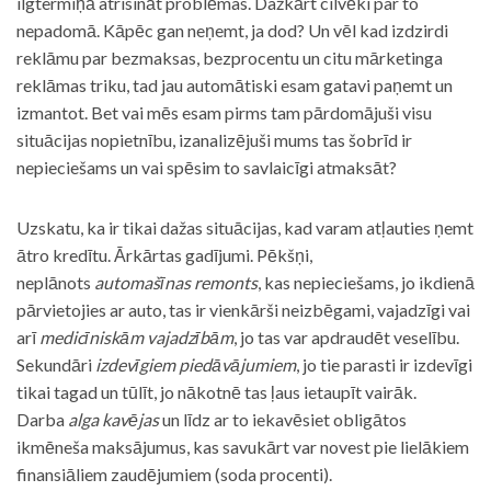
ilgtermiņā atrisināt problēmas. Dažkārt cilvēki par to
nepadomā. Kāpēc gan neņemt, ja dod? Un vēl kad izdzirdi
reklāmu par bezmaksas, bezprocentu un citu mārketinga
reklāmas triku, tad jau automātiski esam gatavi paņemt un
izmantot. Bet vai mēs esam pirms tam pārdomājuši visu
situācijas nopietnību, izanalizējuši mums tas šobrīd ir
nepieciešams un vai spēsim to savlaicīgi atmaksāt?
Uzskatu, ka ir tikai dažas situācijas, kad varam atļauties ņemt
ātro kredītu. Ārkārtas gadījumi. Pēkšņi,
neplānots
automašīnas remonts
, kas nepieciešams, jo ikdienā
pārvietojies ar auto, tas ir vienkārši neizbēgami, vajadzīgi vai
arī
medicīniskām vajadzībām
, jo tas var apdraudēt veselību.
Sekundāri
izdevīgiem piedāvājumiem
, jo tie parasti ir izdevīgi
tikai tagad un tūlīt, jo nākotnē tas ļaus ietaupīt vairāk.
Darba
alga kavējas
un līdz ar to iekavēsiet obligātos
ikmēneša maksājumus, kas savukārt var novest pie lielākiem
finansiāliem zaudējumiem (soda procenti).