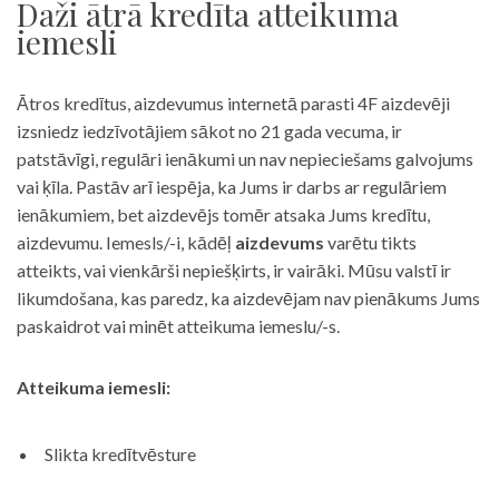
Daži ātrā kredīta atteikuma
iemesli
Ātros kredītus, aizdevumus internetā parasti 4F aizdevēji
izsniedz iedzīvotājiem sākot no 21 gada vecuma, ir
patstāvīgi, regulāri ienākumi un nav nepieciešams galvojums
vai ķīla. Pastāv arī iespēja, ka Jums ir darbs ar regulāriem
ienākumiem, bet aizdevējs tomēr atsaka Jums kredītu,
aizdevumu. Iemesls/-i, kādēļ
aizdevums
varētu tikts
atteikts, vai vienkārši nepiešķirts, ir vairāki. Mūsu valstī ir
likumdošana, kas paredz, ka aizdevējam nav pienākums Jums
paskaidrot vai minēt atteikuma iemeslu/-s.
Atteikuma iemesli:
Slikta kredītvēsture