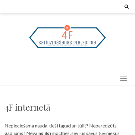
Skip
Search
for:
to
content
4F internetā
Nepieciešama nauda, tieši tagad un tūlīt? Neparedzēts
gadījums? Nevajag ilgi mocīties, sevi un savus tuviniekus