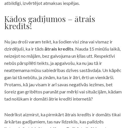
atbildīgi, izvērtējot atmaksas iespējas.
Kādos gadījumos – ātrais
kredīts!
Nu jau droši varam teikt, ka šodien visi zina vai vismaz ir
dzirdējuši, ka ir tāds
ātrais kredīts
. Nauda 15 minūšu laikā,
neizejot no mājām, bez galvojuma un ķīlas utt. Respektīvi
nebūs pārspīlēti teikts, ja apgalvošu, ka nu jau tā ir
neatņemama mūsu sabiedrības dzīves sastāvdaļa. Un kāpēc
gan lai tā nebūtu, ja zinām, ka tas ir ātri, ērti un vienkārši.
Protams, kā jau visam ir arī savas negatīvās iezīmes, bet
šoreiz gan gribētos parunāt par mērķi vai situācijām, kādam
tad nolūkam ir domāti ātrie kredīti internetā?
Nedrīkst aizmirst, ka pirmkārt ātrais kredīts ir domāts tikai
ārkārtas gadījumiem, tas nav līdzeklis, kas palīdzēs