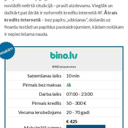
nostādīt neērtā situācijā – prasīt aizdevumu. Vieglāk un
dažkārt pat ātrāk ir noformēt kredītu internetā 4F.
Ātrais
kredīts internetā
– bez papīru „vākšanas”, došanās uz
finanšu iestādi un papildus paskaidrojumiem, kādam nolūkam
ir nepieciešama nauda.
BINO atsauksmes
Saņemšanas laiks
10 min
Pirmais bez maksas
Jā
Darba laiks
07:00 - 23:00
Pirmais kredīts
50 - 300 €
Vecuma ierobežojums
20 - 70 gadi
€ 425
Maksimālā summa