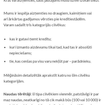
Krāt vai aizņemties, šāds jautājums mūsu dzīvē izskan bieži.
Mums ir iespēja aizņemties no draugiem, kaimiņiem vai
arī ārkārtas gadījumos vērsties pie kredītiestādēm.
Varam sadalīt trīs kategorijās cilvēkus:
kas ir gatavi ņemt kredītu;
kuri izmanto aizdevumu tikai tad, kad tas ir absolūti
nepieciešams;
tie, kas cenšas pa visu varu nekļūt par – parādnieku.
Mēģināsim detalizētāk aprakstīt katru no šīm cilvēku
kategorijām.
Naudas tērētāji
: šī tipa cilvēkiem vienmēr, patstāvīgi ir par
maz naudas, neatkarīgi no tā cik makā būs (100 vai 10 000) ir