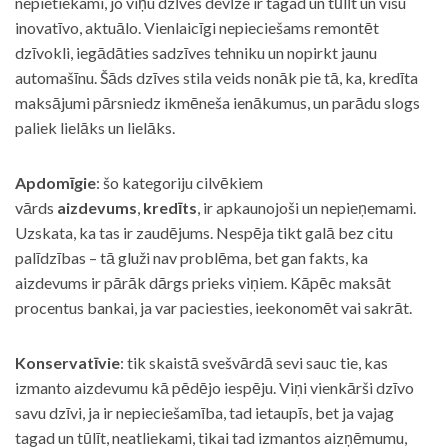
nepietiekami, jo viņu dzīves devīze ir tagad un tūlīt un visu
inovatīvo, aktuālo. Vienlaicīgi nepieciešams remontēt
dzīvokli, iegādāties sadzīves tehniku un nopirkt jaunu
automašīnu. Šāds dzīves stila veids nonāk pie tā, ka, kredīta
maksājumi pārsniedz ikmēneša ienākumus, un parādu slogs
paliek lielāks un lielāks.
Apdomīgie
: šo kategoriju cilvēkiem
vārds
aizdevums
,
kredīts
, ir apkaunojoši un nepieņemami.
Uzskata, ka tas ir zaudējums. Nespēja tikt galā bez citu
palīdzības – tā gluži nav problēma, bet gan fakts, ka
aizdevums ir pārāk dārgs prieks viņiem. Kāpēc maksāt
procentus bankai, ja var paciesties, ieekonomēt vai sakrāt.
Konservatīvie
: tik skaistā svešvārdā sevi sauc tie, kas
izmanto aizdevumu kā pēdējo iespēju. Viņi vienkārši dzīvo
savu dzīvi, ja ir nepieciešamība, tad ietaupīs, bet ja vajag
tagad un tūlīt, neatliekami, tikai tad izmantos aizņēmumu,