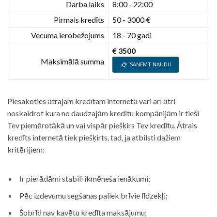
Darba laiks
8:00 - 22:00
Pirmais kredīts
50 - 3000 €
Vecuma ierobežojums
18 - 70 gadi
€ 3500
Maksimālā summa
SAŅEMT NAUDU
Piesakoties ātrajam kredītam internetā vari arī ātri
noskaidrot kura no daudzajām kredītu kompānijām ir tieši
Tev piemērotākā un vai vispār piešķirs Tev kredītu. Ātrais
kredīts internetā tiek piešķirts, tad, ja atbilsti dažiem
kritērijiem:
Ir pierādāmi stabili ikmēneša ienākumi;
Pēc izdevumu segšanas paliek brīvie līdzekļi;
Šobrīd nav kavētu kredīta maksājumu;