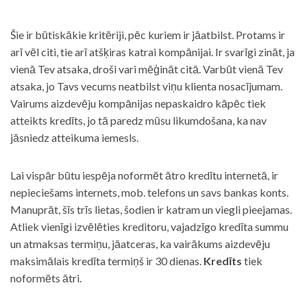
Šie ir būtiskākie kritēriji, pēc kuriem ir jāatbilst. Protams ir
arī vēl citi, tie arī atšķiras katrai kompānijai. Ir svarīgi zināt, ja
vienā Tev atsaka, droši vari mēģināt citā. Varbūt vienā Tev
atsaka, jo Tavs vecums neatbilst viņu klienta nosacījumam.
Vairums aizdevēju kompānijas nepaskaidro kāpēc tiek
atteikts kredīts, jo tā paredz mūsu likumdošana, ka nav
jāsniedz atteikuma iemesls.
Lai vispār būtu iespēja noformēt ātro kredītu internetā, ir
nepieciešams internets, mob. telefons un savs bankas konts.
Manuprāt, šīs trīs lietas, šodien ir katram un viegli pieejamas.
Atliek vienīgi izvēlēties kreditoru, vajadzīgo kredīta summu
un atmaksas termiņu, jāatceras, ka vairākums aizdevēju
maksimālais kredīta termiņš ir 30 dienas.
Kredīts
tiek
noformēts ātri.