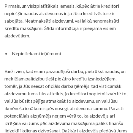
Pirmais, un visizplatītākais iemesls, kāpēc ātrie kreditori
nepiešķir naudas aizdevumus ir, ja Jūsu kredītvēsture ir
sabojāta. Neatmaksāti aizdevumi, vai laikā nenomaksāti
kredītu maksājumi. Šāda informācija ir pieejama visiem
aizdevējiem.
Nepietiekami ieņēmumi
Bieži vien, kad esam pazaudējuši darbu, pietrūkst naudas, un
meklējam palīdzību tieši pie ātro kredītu izsniedzējiem,
tomēr, ja Jūs neesat oficiāls darba ņēmējs, tad visticamāk
aizdevumu Jums tiks atteikts, jo kreditori nopietni izvērtē to,
vai Jūs būsit spējīgs atmaksāt šo aizdevumu, un vai Jūsu
ikmēneša ienākumi spēs nosegt aizdevuma summu. Parasti
potenciālais aizņēmējs neņem vērā to, ka aizdevējs arī
izrēķina vai Jums pēc aizdevuma maksājuma paliks finanšu
līdzekļi ikdienas dzīvošanai. Dažkārt aizdevējs piedāvā Jums