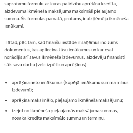
saprotamu formulu, ar kuras palīdzību aprēķina kredīta,
aizdevuma ikmēneša maksājuma maksimāli pieļaujamo
summu. Šīs formulas pamatā, protams, ir aizņēmēja ikmēneša
ienākumi.
Tātad, pēc tam, kad finanšu iestāde ir saņēmusi no Jums
dokumentus, kas apliecina Jūsu ienākumus un kur esat
norādījis arī savus ikmēneša izdevumus, aizdevēju finansisti
sāk savu darbu (veic izpēti un aprēķinus):
aprēķina neto ienākumus (kopējā ienākumu summa mīnus
izdevumi);
aprēķina maksimālo, pieļaujamo ikmēneša maksājumu;
izejot no ikmēneša pieļaujamās maksājuma summas,
nosaka kredīta maksimālo summu un termiņu.