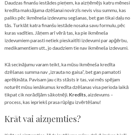
Daudzas finanšu iestādes pieņem, ka aizņēmējs katru mēnesi
kredīta maksājuma dzēšanai novirzīs nevis visu summu, kas
paliks pēc ikmēneša izdevumu segšanas, bet gan tikai daļu no
tās. Turklāt katra finanšu iestāde nosaka savu formulu, pēc
kuras vadīties. Jāņem arī vērā tas, ka pie ikmēneša
izdevumiem parasti netiek pieskaitīti izdevumi par apģērbu,
medikamentiem utt., jo daudziem tie nav ikmēneša izdevumi.
Kā secinājumu varam teikt, ka mūsu ikmēneša kredīta
dzēšanas summa nav „izrauta no gaisa”, bet gan pamatoti
aprēķināta. Pavisam jau cits stāsts ir tas, vai mēs spējam
noturēt mūsu ienākumus kredīta dzēšanas visa perioda laikā
tikpat cik norādījām sākotnēji.
Kredīts
, aizdevums –
process, kas iepriekš prasa rūpīgu izvērtēšanu!
Krāt vai aizņemties?