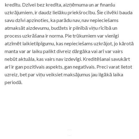
kredītu. Dzīvei bez kredīta, aizņēmuma un ar finanšu
uzkrājumiem, ir daudz lielāku priekšrocību. Šie cilvēki bauda
savu dzīvi apzinoties, ka parādu nav, nav nepieciešams
atmaksāt aizdevumu, budžets ir pilnībā viņu rīcībā un
process uzkrāšana ir norma. Pie trūkumiem var vienīgi
atzīmēt laikietilpīgumu, kas nepieciešams uzkrājot, jo kārotā
manta var ar laiku palikt divreiz dārgāka vai arī var vairs
nebūt aktuāla, kas vairs nav izdevīgi. Kreditēšanai savukārt
arī ir gan pozitīvais aspekts, gan negatīvais. Preci varat lietot
uzreiz, bet par viņu veiksiet maksājumus jau ilgākā laika
periodā.