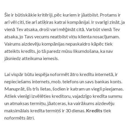
Šie ir būtiskākie kritēriji, pēc kuriem ir jāatbilst. Protams ir
arī vēl citi, tie arī atšķiras katrai kompānijai. Ir svarīgi zināt, ja
vienā Tev atsaka, droši vari mēģināt citā. Varbūt vienā Tev
atsaka, jo Tavs vecums neatbilst viņu klienta nosacījumam.
Vairums aizdevēju kompānijas nepaskaidro kāpēc tiek
atteikts kredīts, jo tā paredz mūsu likumdošana, ka nav
jāsniedz atteikuma iemesls.
Lai vispār būtu iespēja noformēt ātro kredītu internetā, ir
nepieciešams internets, mob. telefons un savs bankas konts.
Manuprāt, šīs trīs lietas, šodien ir katram un viegli pieejamas.
Atliek vienīgi izvēlēties kreditoru, vajadzīgo kredīta summu
un atmaksas termiņu, jāatceras, ka vairākums aizdevēju
maksimālais kredīta termiņš ir 30 dienas.
Kredīts
tiek
noformēts ātri.