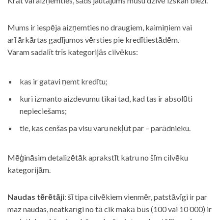
Krāt vai aizņemties, šāds jautājums mūsu dzīvē izskan bieži.
Mums ir iespēja aizņemties no draugiem, kaimiņiem vai
arī ārkārtas gadījumos vērsties pie kredītiestādēm.
Varam sadalīt trīs kategorijās cilvēkus:
kas ir gatavi ņemt kredītu;
kuri izmanto aizdevumu tikai tad, kad tas ir absolūti
nepieciešams;
tie, kas cenšas pa visu varu nekļūt par – parādnieku.
Mēģināsim detalizētāk aprakstīt katru no šīm cilvēku
kategorijām.
Naudas tērētāji
: šī tipa cilvēkiem vienmēr, patstāvīgi ir par
maz naudas, neatkarīgi no tā cik makā būs (100 vai 10 000) ir