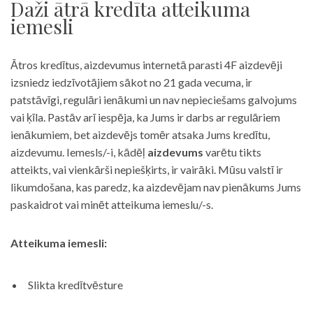
Daži ātrā kredīta atteikuma
iemesli
Ātros kredītus, aizdevumus internetā parasti 4F aizdevēji
izsniedz iedzīvotājiem sākot no 21 gada vecuma, ir
patstāvīgi, regulāri ienākumi un nav nepieciešams galvojums
vai ķīla. Pastāv arī iespēja, ka Jums ir darbs ar regulāriem
ienākumiem, bet aizdevējs tomēr atsaka Jums kredītu,
aizdevumu. Iemesls/-i, kādēļ
aizdevums
varētu tikts
atteikts, vai vienkārši nepiešķirts, ir vairāki. Mūsu valstī ir
likumdošana, kas paredz, ka aizdevējam nav pienākums Jums
paskaidrot vai minēt atteikuma iemeslu/-s.
Atteikuma iemesli:
Slikta kredītvēsture