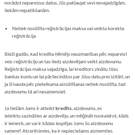
norādot nepareizus datus, Jūs pakļaujat sevi nevajadzīgām,
liekām nepatikšanām.
Netiek nosūtīta reģistrācijas maksa vai veikta korekta
reģistrācija
Bieži gadās, kad kredīta ņēmējs neuzmanības pēc nepareizi
veic reģistrāciju un tas liedz aizdevējam veikt aizdevumu.
Reģistrācijas maksa vajadzīga, lai kreditors zinātu Jūsu
bankas kontu un lai pārliecinātos par Jūsu datu precizitāti, un
ja šī nauda pēc pieteikuma aizsūtīšanas netiek nosūtīta, tad
aizdevumu tā arī nesaņemsiet.
Ja tiešām Jums ir atteikt
kredīts
, aizdevums, es
ieteiktu sazināties ar aizdevēju, un mēģināt noskaidrot, kāds
ir iemesls, un vai ir kādas iespējas Jums šo aizdevumu
saņemt! Atcerēsimies, ka ir nepieciešams aizņemties