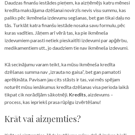
Daudzas finanšu iestādes pieņem, ka aizņēmējs katru mēnesi
kredīta maksājuma dzēšanai novirzīs nevis visu summu, kas
paliks pēc ikmēneša izdevumu segšanas, bet gan tikai daļu no
tās. Turklāt katra finanšu iestāde nosaka savu formulu, pēc
kuras vadīties. Jāņem arī vērā tas, ka pie ikmēneša
izdevumiem parasti netiek pieskaitīti izdevumi par apģērbu,
medikamentiem utt., jo daudziem tie nav ikmēneša izdevumi.
Kā secinājumu varam teikt, ka mūsu ikmēneša kredīta
dzēšanas summa nav „izrauta no gaisa”, bet gan pamatoti
aprēķināta. Pavisam jau cits stāsts ir tas, vai mēs spējam
noturēt mūsu ienākumus kredīta dzēšanas visa perioda laikā
tikpat cik norādījām sākotnēji.
Kredīts
, aizdevums –
process, kas iepriekš prasa rūpīgu izvērtēšanu!
Krāt vai aizņemties?