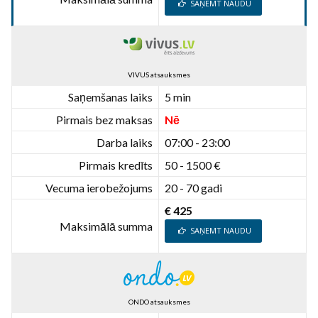
SAŅEMT NAUDU
VIVUS atsauksmes
Saņemšanas laiks
5 min
Pirmais bez maksas
Nē
Darba laiks
07:00 - 23:00
Pirmais kredīts
50 - 1500 €
Vecuma ierobežojums
20 - 70 gadi
€ 425
Maksimālā summa
SAŅEMT NAUDU
ONDO atsauksmes