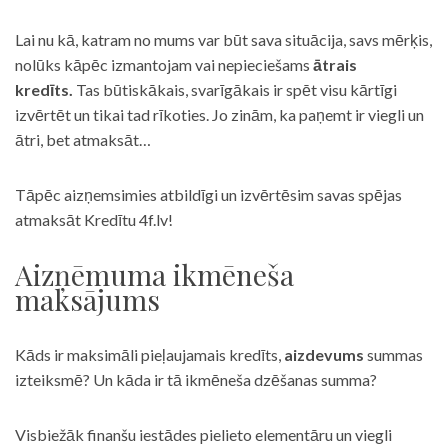
Lai nu kā, katram no mums var būt sava situācija, savs mērķis,
nolūks kāpēc izmantojam vai nepieciešams
ātrais
kredīts.
Tas būtiskākais, svarīgākais ir spēt visu kārtīgi
izvērtēt un tikai tad rīkoties. Jo zinām, ka paņemt ir viegli un
ātri, bet atmaksāt…
Tāpēc aizņemsimies atbildīgi un izvērtēsim savas spējas
atmaksāt Kredītu 4f.lv!
Aizņēmuma ikmēneša
maksājums
Kāds ir maksimāli pieļaujamais kredīts,
aizdevums
summas
izteiksmē? Un kāda ir tā ikmēneša dzēšanas summa?
Visbiežāk finanšu iestādes pielieto elementāru un viegli