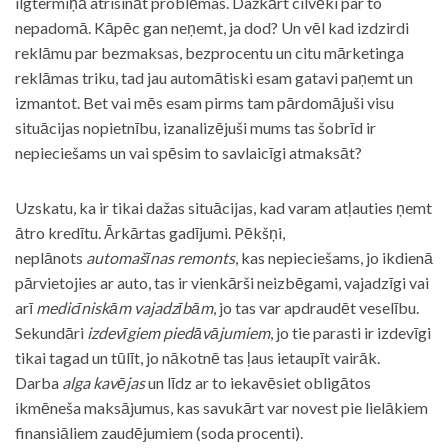
ilgtermiņā atrisināt problēmas. Dažkārt cilvēki par to
nepadomā. Kāpēc gan neņemt, ja dod? Un vēl kad izdzirdi
reklāmu par bezmaksas, bezprocentu un citu mārketinga
reklāmas triku, tad jau automātiski esam gatavi paņemt un
izmantot. Bet vai mēs esam pirms tam pārdomājuši visu
situācijas nopietnību, izanalizējuši mums tas šobrīd ir
nepieciešams un vai spēsim to savlaicīgi atmaksāt?
Uzskatu, ka ir tikai dažas situācijas, kad varam atļauties ņemt
ātro kredītu. Ārkārtas gadījumi. Pēkšņi,
neplānots
automašīnas remonts
, kas nepieciešams, jo ikdienā
pārvietojies ar auto, tas ir vienkārši neizbēgami, vajadzīgi vai
arī
medicīniskām vajadzībām
, jo tas var apdraudēt veselību.
Sekundāri
izdevīgiem piedāvājumiem
, jo tie parasti ir izdevīgi
tikai tagad un tūlīt, jo nākotnē tas ļaus ietaupīt vairāk.
Darba
alga kavējas
un līdz ar to iekavēsiet obligātos
ikmēneša maksājumus, kas savukārt var novest pie lielākiem
finansiāliem zaudējumiem (soda procenti).