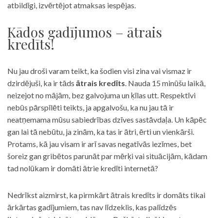
atbildīgi, izvērtējot atmaksas iespējas.
Kādos gadījumos – ātrais
kredīts!
Nu jau droši varam teikt, ka šodien visi zina vai vismaz ir
dzirdējuši, ka ir tāds
ātrais kredīts
. Nauda 15 minūšu laikā,
neizejot no mājām, bez galvojuma un ķīlas utt. Respektīvi
nebūs pārspīlēti teikts, ja apgalvošu, ka nu jau tā ir
neatņemama mūsu sabiedrības dzīves sastāvdaļa. Un kāpēc
gan lai tā nebūtu, ja zinām, ka tas ir ātri, ērti un vienkārši.
Protams, kā jau visam ir arī savas negatīvās iezīmes, bet
šoreiz gan gribētos parunāt par mērķi vai situācijām, kādam
tad nolūkam ir domāti ātrie kredīti internetā?
Nedrīkst aizmirst, ka pirmkārt ātrais kredīts ir domāts tikai
ārkārtas gadījumiem, tas nav līdzeklis, kas palīdzēs