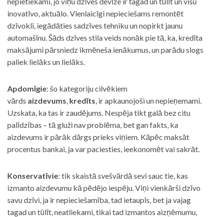
nepietiekami, jo viņu dzīves devīze ir tagad un tūlīt un visu
inovatīvo, aktuālo. Vienlaicīgi nepieciešams remontēt
dzīvokli, iegādāties sadzīves tehniku un nopirkt jaunu
automašīnu. Šāds dzīves stila veids nonāk pie tā, ka, kredīta
maksājumi pārsniedz ikmēneša ienākumus, un parādu slogs
paliek lielāks un lielāks.
Apdomīgie
: šo kategoriju cilvēkiem
vārds
aizdevums
,
kredīts
, ir apkaunojoši un nepieņemami.
Uzskata, ka tas ir zaudējums. Nespēja tikt galā bez citu
palīdzības – tā gluži nav problēma, bet gan fakts, ka
aizdevums ir pārāk dārgs prieks viņiem. Kāpēc maksāt
procentus bankai, ja var paciesties, ieekonomēt vai sakrāt.
Konservatīvie
: tik skaistā svešvārdā sevi sauc tie, kas
izmanto aizdevumu kā pēdējo iespēju. Viņi vienkārši dzīvo
savu dzīvi, ja ir nepieciešamība, tad ietaupīs, bet ja vajag
tagad un tūlīt, neatliekami, tikai tad izmantos aizņēmumu,