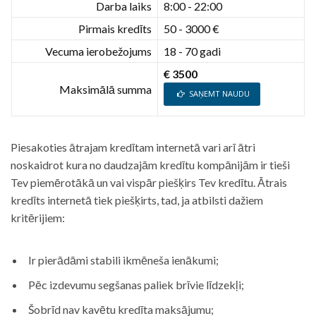
Darba laiks
8:00 - 22:00
Pirmais kredīts
50 - 3000 €
Vecuma ierobežojums
18 - 70 gadi
€ 3500
Maksimālā summa
SAŅEMT NAUDU
Piesakoties ātrajam kredītam internetā vari arī ātri
noskaidrot kura no daudzajām kredītu kompānijām ir tieši
Tev piemērotākā un vai vispār piešķirs Tev kredītu. Ātrais
kredīts internetā tiek piešķirts, tad, ja atbilsti dažiem
kritērijiem:
Ir pierādāmi stabili ikmēneša ienākumi;
Pēc izdevumu segšanas paliek brīvie līdzekļi;
Šobrīd nav kavētu kredīta maksājumu;