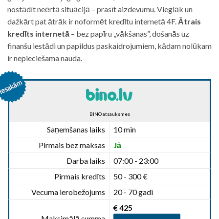
nostādīt neērtā situācijā – prasīt aizdevumu. Vieglāk un
dažkārt pat ātrāk ir noformēt kredītu internetā 4F.
Ātrais
kredīts internetā
– bez papīru „vākšanas”, došanās uz
finanšu iestādi un papildus paskaidrojumiem, kādam nolūkam
ir nepieciešama nauda.
BINO atsauksmes
Saņemšanas laiks
10 min
Pirmais bez maksas
Jā
Darba laiks
07:00 - 23:00
Pirmais kredīts
50 - 300 €
Vecuma ierobežojums
20 - 70 gadi
€ 425
Maksimālā summa