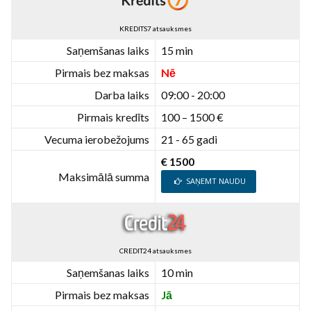
KREDITS7 atsauksmes
Saņemšanas laiks
15 min
Pirmais bez maksas
Nē
Darba laiks
09:00 - 20:00
Pirmais kredīts
100 – 1500 €
Vecuma ierobežojums
21 - 65 gadi
€ 1500
Maksimālā summa
SAŅEMT NAUDU
CREDIT24 atsauksmes
Saņemšanas laiks
10 min
Pirmais bez maksas
Jā