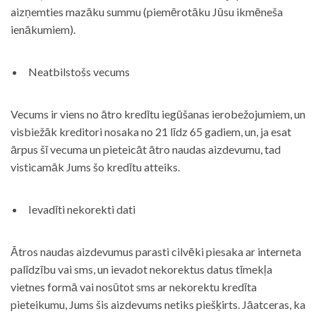
aizņemties mazāku summu (piemērotāku Jūsu ikmēneša
ienākumiem).
Neatbilstošs vecums
Vecums ir viens no ātro kredītu iegūšanas ierobežojumiem, un
visbiežāk kreditori nosaka no 21 līdz 65 gadiem, un, ja esat
ārpus šī vecuma un pieteicāt ātro naudas aizdevumu, tad
visticamāk Jums šo kredītu atteiks.
Ievadīti nekorekti dati
Ātros naudas aizdevumus parasti cilvēki piesaka ar interneta
palīdzību vai sms, un ievadot nekorektus datus tīmekļa
vietnes formā vai nosūtot sms ar nekorektu kredīta
pieteikumu, Jums šis aizdevums netiks piešķirts. Jāatceras, ka