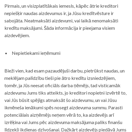
Pirmais, un visizplatītākais iemesls, kāpēc ātrie kreditori
nepiešķir naudas aizdevumus ir, ja Jūsu kredītvēsture ir
sabojāta. Neatmaksāti aizdevumi, vai laikā nenomaksāti
kredītu maksājumi. Šāda informācija ir pieejama visiem
aizdevējiem.
Nepietiekami ieņēmumi
Bieži vien, kad esam pazaudējuši darbu, pietrūkst naudas, un
meklējam palīdzību tieši pie ātro kredītu izsniedzējiem,
tomēr, ja Jūs neesat oficiāls darba ņēmējs, tad visticamāk
aizdevumu Jums tiks atteikts, jo kreditori nopietni izvērtē to,
vai Jūs būsit spējīgs atmaksāt šo aizdevumu, un vai Jūsu
ikmēneša ienākumi spēs nosegt aizdevuma summu. Parasti
potenciālais aizņēmējs neņem vērā to, ka aizdevējs arī
izrēķina vai Jums pēc aizdevuma maksājuma paliks finanšu
līdzekļi ikdienas dzīvošanai. Dažkārt aizdevējs piedāvā Jums