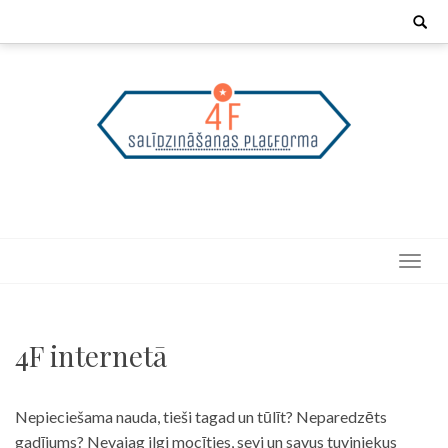
Skip
Search
for:
to
content
4F internetā
Nepieciešama nauda, tieši tagad un tūlīt? Neparedzēts
gadījums? Nevajag ilgi mocīties, sevi un savus tuviniekus