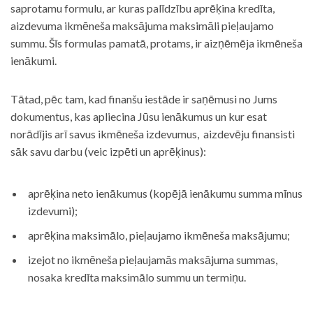
saprotamu formulu, ar kuras palīdzību aprēķina kredīta,
aizdevuma ikmēneša maksājuma maksimāli pieļaujamo
summu. Šīs formulas pamatā, protams, ir aizņēmēja ikmēneša
ienākumi.
Tātad, pēc tam, kad finanšu iestāde ir saņēmusi no Jums
dokumentus, kas apliecina Jūsu ienākumus un kur esat
norādījis arī savus ikmēneša izdevumus, aizdevēju finansisti
sāk savu darbu (veic izpēti un aprēķinus):
aprēķina neto ienākumus (kopējā ienākumu summa mīnus
izdevumi);
aprēķina maksimālo, pieļaujamo ikmēneša maksājumu;
izejot no ikmēneša pieļaujamās maksājuma summas,
nosaka kredīta maksimālo summu un termiņu.