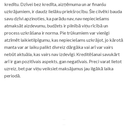
kredītu. Dzīvei bez kredīta, aizņēmuma un ar finanšu
uzkrājumiem, ir daudz lielāku priekšrocību. Šie cilvēki bauda
savu dzīvi apzinoties, ka parādu nav, nav nepieciešams
atmaksāt aizdevumu, budžets ir pilnībā viņu rīcībā un
process uzkrāšana ir norma. Pie trūkumiem var vienīgi
atzīmēt laikietilpīgumu, kas nepieciešams uzkrājot, jo kārotā
manta var ar laiku palikt divreiz dārgāka vai arī var vairs
nebūt aktuāla, kas vairs nav izdevīgi. Kreditēšanai savukārt
arī ir gan pozitīvais aspekts, gan negatīvais. Preci varat lietot
uzreiz, bet par viņu veiksiet maksājumus jau ilgākā laika
periodā.