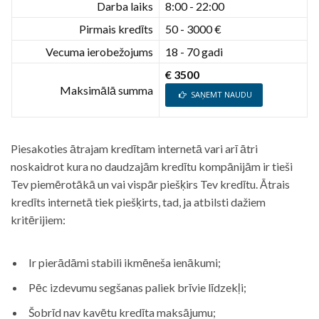
Darba laiks
8:00 - 22:00
Pirmais kredīts
50 - 3000 €
Vecuma ierobežojums
18 - 70 gadi
€ 3500
Maksimālā summa
SAŅEMT NAUDU
Piesakoties ātrajam kredītam internetā vari arī ātri
noskaidrot kura no daudzajām kredītu kompānijām ir tieši
Tev piemērotākā un vai vispār piešķirs Tev kredītu. Ātrais
kredīts internetā tiek piešķirts, tad, ja atbilsti dažiem
kritērijiem:
Ir pierādāmi stabili ikmēneša ienākumi;
Pēc izdevumu segšanas paliek brīvie līdzekļi;
Šobrīd nav kavētu kredīta maksājumu;