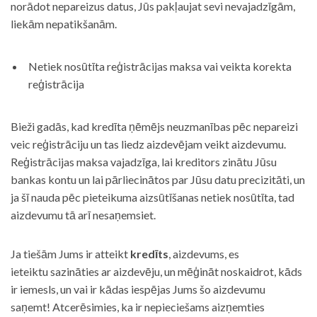
norādot nepareizus datus, Jūs pakļaujat sevi nevajadzīgām,
liekām nepatikšanām.
Netiek nosūtīta reģistrācijas maksa vai veikta korekta
reģistrācija
Bieži gadās, kad kredīta ņēmējs neuzmanības pēc nepareizi
veic reģistrāciju un tas liedz aizdevējam veikt aizdevumu.
Reģistrācijas maksa vajadzīga, lai kreditors zinātu Jūsu
bankas kontu un lai pārliecinātos par Jūsu datu precizitāti, un
ja šī nauda pēc pieteikuma aizsūtīšanas netiek nosūtīta, tad
aizdevumu tā arī nesaņemsiet.
Ja tiešām Jums ir atteikt
kredīts
, aizdevums, es
ieteiktu sazināties ar aizdevēju, un mēģināt noskaidrot, kāds
ir iemesls, un vai ir kādas iespējas Jums šo aizdevumu
saņemt! Atcerēsimies, ka ir nepieciešams aizņemties