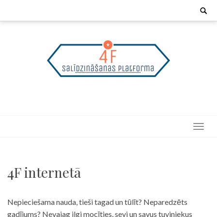
Skip
Search
for:
to
content
4F internetā
Nepieciešama nauda, tieši tagad un tūlīt? Neparedzēts
gadījums? Nevajag ilgi mocīties, sevi un savus tuviniekus