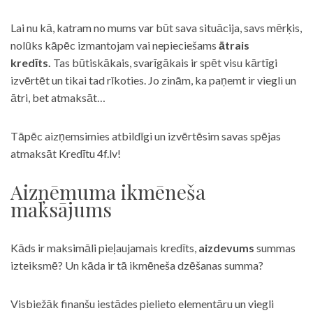
Lai nu kā, katram no mums var būt sava situācija, savs mērķis,
nolūks kāpēc izmantojam vai nepieciešams
ātrais
kredīts.
Tas būtiskākais, svarīgākais ir spēt visu kārtīgi
izvērtēt un tikai tad rīkoties. Jo zinām, ka paņemt ir viegli un
ātri, bet atmaksāt…
Tāpēc aizņemsimies atbildīgi un izvērtēsim savas spējas
atmaksāt Kredītu 4f.lv!
Aizņēmuma ikmēneša
maksājums
Kāds ir maksimāli pieļaujamais kredīts,
aizdevums
summas
izteiksmē? Un kāda ir tā ikmēneša dzēšanas summa?
Visbiežāk finanšu iestādes pielieto elementāru un viegli