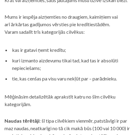
Krāt vai aizņemties, šāds jautājums mūsu dzīvē izskan bieži.
Mums ir iespēja aizņemties no draugiem, kaimiņiem vai
arī ārkārtas gadījumos vērsties pie kredītiestādēm.
Varam sadalīt trīs kategorijās cilvēkus:
kas ir gatavi ņemt kredītu;
kuri izmanto aizdevumu tikai tad, kad tas ir absolūti
nepieciešams;
tie, kas cenšas pa visu varu nekļūt par – parādnieku.
Mēģināsim detalizētāk aprakstīt katru no šīm cilvēku
kategorijām.
Naudas tērētāji
: šī tipa cilvēkiem vienmēr, patstāvīgi ir par
maz naudas, neatkarīgi no tā cik makā būs (100 vai 10 000) ir