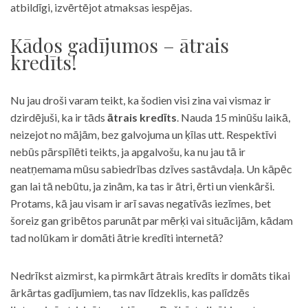
atbildīgi, izvērtējot atmaksas iespējas.
Kādos gadījumos – ātrais
kredīts!
Nu jau droši varam teikt, ka šodien visi zina vai vismaz ir
dzirdējuši, ka ir tāds
ātrais kredīts
. Nauda 15 minūšu laikā,
neizejot no mājām, bez galvojuma un ķīlas utt. Respektīvi
nebūs pārspīlēti teikts, ja apgalvošu, ka nu jau tā ir
neatņemama mūsu sabiedrības dzīves sastāvdaļa. Un kāpēc
gan lai tā nebūtu, ja zinām, ka tas ir ātri, ērti un vienkārši.
Protams, kā jau visam ir arī savas negatīvās iezīmes, bet
šoreiz gan gribētos parunāt par mērķi vai situācijām, kādam
tad nolūkam ir domāti ātrie kredīti internetā?
Nedrīkst aizmirst, ka pirmkārt ātrais kredīts ir domāts tikai
ārkārtas gadījumiem, tas nav līdzeklis, kas palīdzēs