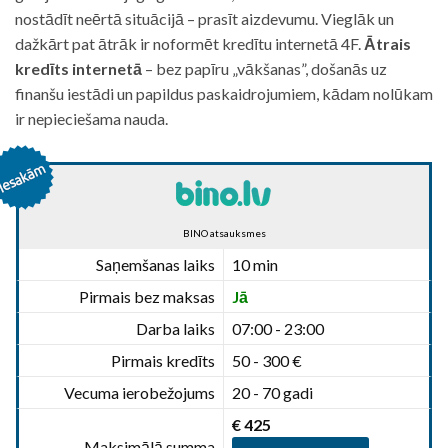
nostādīt neērtā situācijā – prasīt aizdevumu. Vieglāk un
dažkārt pat ātrāk ir noformēt kredītu internetā 4F.
Ātrais
kredīts internetā
– bez papīru „vākšanas”, došanās uz
finanšu iestādi un papildus paskaidrojumiem, kādam nolūkam
ir nepieciešama nauda.
BINO atsauksmes
Saņemšanas laiks
10 min
Pirmais bez maksas
Jā
Darba laiks
07:00 - 23:00
Pirmais kredīts
50 - 300 €
Vecuma ierobežojums
20 - 70 gadi
€ 425
Maksimālā summa