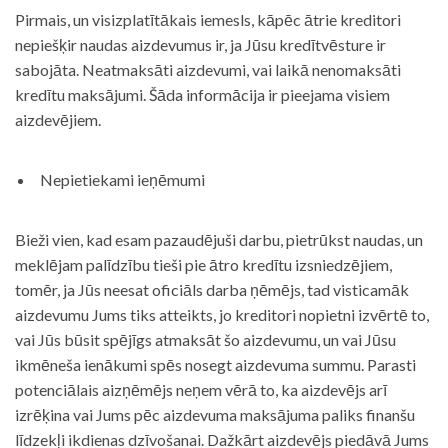
Pirmais, un visizplatītākais iemesls, kāpēc ātrie kreditori
nepiešķir naudas aizdevumus ir, ja Jūsu kredītvēsture ir
sabojāta. Neatmaksāti aizdevumi, vai laikā nenomaksāti
kredītu maksājumi. Šāda informācija ir pieejama visiem
aizdevējiem.
Nepietiekami ieņēmumi
Bieži vien, kad esam pazaudējuši darbu, pietrūkst naudas, un
meklējam palīdzību tieši pie ātro kredītu izsniedzējiem,
tomēr, ja Jūs neesat oficiāls darba ņēmējs, tad visticamāk
aizdevumu Jums tiks atteikts, jo kreditori nopietni izvērtē to,
vai Jūs būsit spējīgs atmaksāt šo aizdevumu, un vai Jūsu
ikmēneša ienākumi spēs nosegt aizdevuma summu. Parasti
potenciālais aizņēmējs neņem vērā to, ka aizdevējs arī
izrēķina vai Jums pēc aizdevuma maksājuma paliks finanšu
līdzekļi ikdienas dzīvošanai. Dažkārt aizdevējs piedāvā Jums