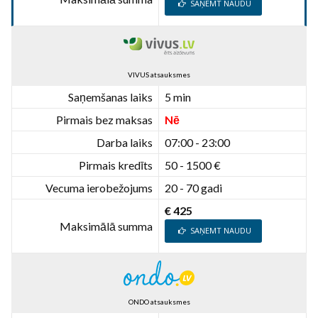
SAŅEMT NAUDU
VIVUS atsauksmes
Saņemšanas laiks
5 min
Pirmais bez maksas
Nē
Darba laiks
07:00 - 23:00
Pirmais kredīts
50 - 1500 €
Vecuma ierobežojums
20 - 70 gadi
€ 425
Maksimālā summa
SAŅEMT NAUDU
ONDO atsauksmes