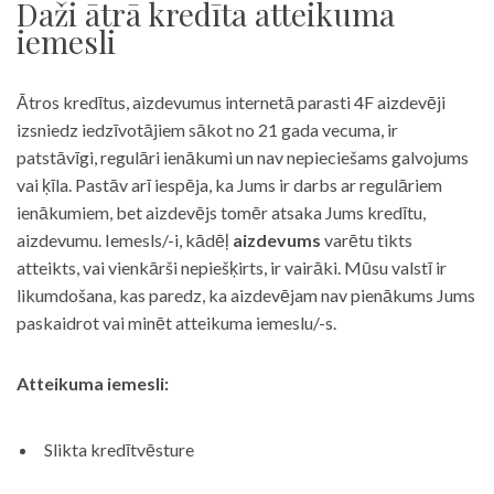
Daži ātrā kredīta atteikuma
iemesli
Ātros kredītus, aizdevumus internetā parasti 4F aizdevēji
izsniedz iedzīvotājiem sākot no 21 gada vecuma, ir
patstāvīgi, regulāri ienākumi un nav nepieciešams galvojums
vai ķīla. Pastāv arī iespēja, ka Jums ir darbs ar regulāriem
ienākumiem, bet aizdevējs tomēr atsaka Jums kredītu,
aizdevumu. Iemesls/-i, kādēļ
aizdevums
varētu tikts
atteikts, vai vienkārši nepiešķirts, ir vairāki. Mūsu valstī ir
likumdošana, kas paredz, ka aizdevējam nav pienākums Jums
paskaidrot vai minēt atteikuma iemeslu/-s.
Atteikuma iemesli:
Slikta kredītvēsture