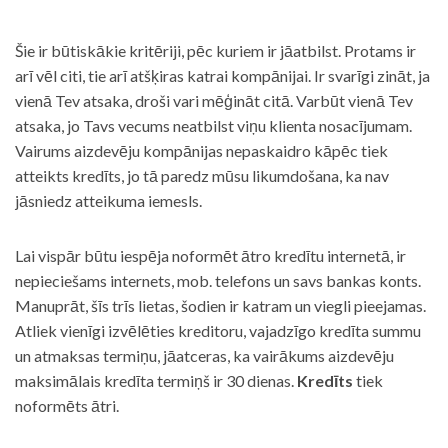
Šie ir būtiskākie kritēriji, pēc kuriem ir jāatbilst. Protams ir
arī vēl citi, tie arī atšķiras katrai kompānijai. Ir svarīgi zināt, ja
vienā Tev atsaka, droši vari mēģināt citā. Varbūt vienā Tev
atsaka, jo Tavs vecums neatbilst viņu klienta nosacījumam.
Vairums aizdevēju kompānijas nepaskaidro kāpēc tiek
atteikts kredīts, jo tā paredz mūsu likumdošana, ka nav
jāsniedz atteikuma iemesls.
Lai vispār būtu iespēja noformēt ātro kredītu internetā, ir
nepieciešams internets, mob. telefons un savs bankas konts.
Manuprāt, šīs trīs lietas, šodien ir katram un viegli pieejamas.
Atliek vienīgi izvēlēties kreditoru, vajadzīgo kredīta summu
un atmaksas termiņu, jāatceras, ka vairākums aizdevēju
maksimālais kredīta termiņš ir 30 dienas.
Kredīts
tiek
noformēts ātri.