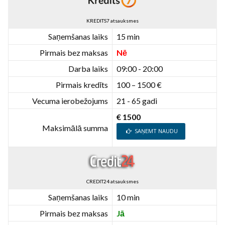
KREDITS7 atsauksmes
Saņemšanas laiks
15 min
Pirmais bez maksas
Nē
Darba laiks
09:00 - 20:00
Pirmais kredīts
100 – 1500 €
Vecuma ierobežojums
21 - 65 gadi
€ 1500
Maksimālā summa
SAŅEMT NAUDU
CREDIT24 atsauksmes
Saņemšanas laiks
10 min
Pirmais bez maksas
Jā