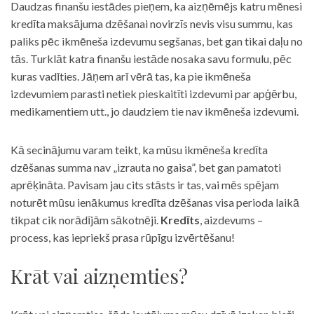
Daudzas finanšu iestādes pieņem, ka aizņēmējs katru mēnesi
kredīta maksājuma dzēšanai novirzīs nevis visu summu, kas
paliks pēc ikmēneša izdevumu segšanas, bet gan tikai daļu no
tās. Turklāt katra finanšu iestāde nosaka savu formulu, pēc
kuras vadīties. Jāņem arī vērā tas, ka pie ikmēneša
izdevumiem parasti netiek pieskaitīti izdevumi par apģērbu,
medikamentiem utt., jo daudziem tie nav ikmēneša izdevumi.
Kā secinājumu varam teikt, ka mūsu ikmēneša kredīta
dzēšanas summa nav „izrauta no gaisa”, bet gan pamatoti
aprēķināta. Pavisam jau cits stāsts ir tas, vai mēs spējam
noturēt mūsu ienākumus kredīta dzēšanas visa perioda laikā
tikpat cik norādījām sākotnēji.
Kredīts
, aizdevums –
process, kas iepriekš prasa rūpīgu izvērtēšanu!
Krāt vai aizņemties?