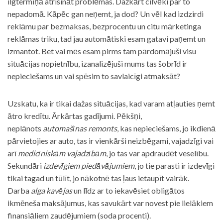
ilgtermiņā atrisināt problēmas. Dažkārt cilvēki par to
nepadomā. Kāpēc gan neņemt, ja dod? Un vēl kad izdzirdi
reklāmu par bezmaksas, bezprocentu un citu mārketinga
reklāmas triku, tad jau automātiski esam gatavi paņemt un
izmantot. Bet vai mēs esam pirms tam pārdomājuši visu
situācijas nopietnību, izanalizējuši mums tas šobrīd ir
nepieciešams un vai spēsim to savlaicīgi atmaksāt?
Uzskatu, ka ir tikai dažas situācijas, kad varam atļauties ņemt
ātro kredītu. Ārkārtas gadījumi. Pēkšņi,
neplānots
automašīnas remonts
, kas nepieciešams, jo ikdienā
pārvietojies ar auto, tas ir vienkārši neizbēgami, vajadzīgi vai
arī
medicīniskām vajadzībām
, jo tas var apdraudēt veselību.
Sekundāri
izdevīgiem piedāvājumiem
, jo tie parasti ir izdevīgi
tikai tagad un tūlīt, jo nākotnē tas ļaus ietaupīt vairāk.
Darba
alga kavējas
un līdz ar to iekavēsiet obligātos
ikmēneša maksājumus, kas savukārt var novest pie lielākiem
finansiāliem zaudējumiem (soda procenti).