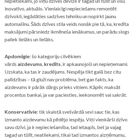
nepietiekami, jo viņu dzīves devīze ir tagad un tūlīt un visu
inovatīvo, aktuālo. Vienlaicīgi nepieciešams remontēt
dzīvokli, iegādāties sadzīves tehniku un nopirkt jaunu
automašīnu. Šāds dzīves stila veids nonāk pie tā, ka, kredīta
maksājumi pārsniedz ikmēneša ienākumus, un parādu slogs
paliek lielāks un lielāks.
Apdomīgie
: šo kategoriju cilvēkiem
vārds
aizdevums
,
kredīts
, ir apkaunojoši un nepieņemami.
Uzskata, ka tas ir zaudējums. Nespēja tikt galā bez citu
palīdzības – tā gluži nav problēma, bet gan fakts, ka
aizdevums ir pārāk dārgs prieks viņiem. Kāpēc maksāt
procentus bankai, ja var paciesties, ieekonomēt vai sakrāt.
Konservatīvie
: tik skaistā svešvārdā sevi sauc tie, kas
izmanto aizdevumu kā pēdējo iespēju. Viņi vienkārši dzīvo
savu dzīvi, ja ir nepieciešamība, tad ietaupīs, bet ja vajag
tagad un tūlīt, neatliekami, tikai tad izmantos aizņēmumu,