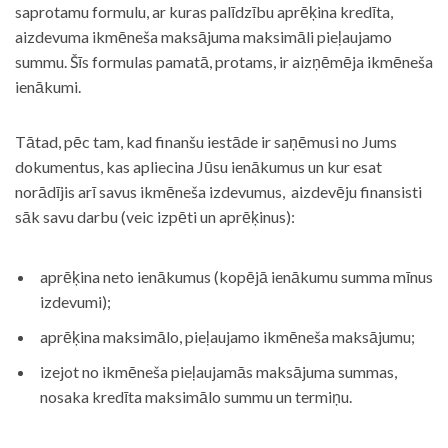
saprotamu formulu, ar kuras palīdzību aprēķina kredīta,
aizdevuma ikmēneša maksājuma maksimāli pieļaujamo
summu. Šīs formulas pamatā, protams, ir aizņēmēja ikmēneša
ienākumi.
Tātad, pēc tam, kad finanšu iestāde ir saņēmusi no Jums
dokumentus, kas apliecina Jūsu ienākumus un kur esat
norādījis arī savus ikmēneša izdevumus, aizdevēju finansisti
sāk savu darbu (veic izpēti un aprēķinus):
aprēķina neto ienākumus (kopējā ienākumu summa mīnus
izdevumi);
aprēķina maksimālo, pieļaujamo ikmēneša maksājumu;
izejot no ikmēneša pieļaujamās maksājuma summas,
nosaka kredīta maksimālo summu un termiņu.