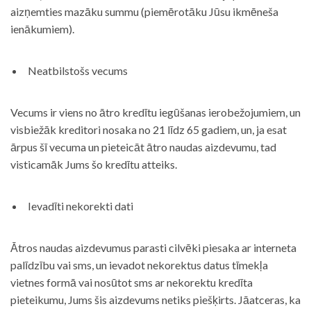
aizņemties mazāku summu (piemērotāku Jūsu ikmēneša
ienākumiem).
Neatbilstošs vecums
Vecums ir viens no ātro kredītu iegūšanas ierobežojumiem, un
visbiežāk kreditori nosaka no 21 līdz 65 gadiem, un, ja esat
ārpus šī vecuma un pieteicāt ātro naudas aizdevumu, tad
visticamāk Jums šo kredītu atteiks.
Ievadīti nekorekti dati
Ātros naudas aizdevumus parasti cilvēki piesaka ar interneta
palīdzību vai sms, un ievadot nekorektus datus tīmekļa
vietnes formā vai nosūtot sms ar nekorektu kredīta
pieteikumu, Jums šis aizdevums netiks piešķirts. Jāatceras, ka