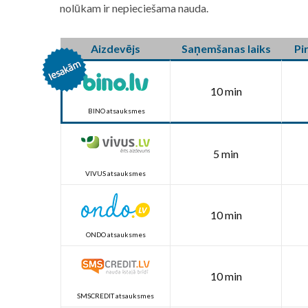
nolūkam ir nepieciešama nauda.
Aizdevējs
Saņemšanas laiks
Pi
10 min
BINO atsauksmes
5 min
VIVUS atsauksmes
10 min
ONDO atsauksmes
10 min
SMSCREDIT atsauksmes