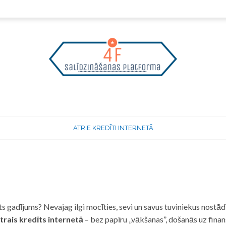
ATRIE KREDĪTI INTERNETĀ
 gadījums? Nevajag ilgi mocīties, sevi un savus tuviniekus nostādī
trais kredīts internetā
– bez papīru „vākšanas”, došanās uz fina