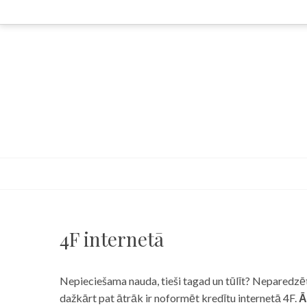
Skip
to
content
4F internetā
Nepieciešama nauda, tieši tagad un tūlīt? Neparedzēts
dažkārt pat ātrāk ir noformēt kredītu internetā 4F.
Ā