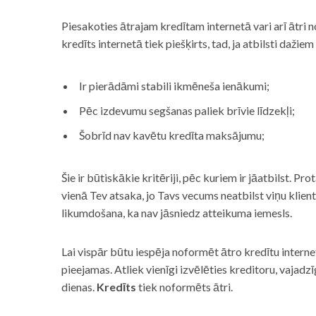
Piesakoties ātrajam kredītam internetā vari arī ātri 
kredīts internetā tiek piešķirts, tad, ja atbilsti dažiem
Ir pierādāmi stabili ikmēneša ienākumi;
Pēc izdevumu segšanas paliek brīvie līdzekļi;
Šobrīd nav kavētu kredīta maksājumu;
Šie ir būtiskākie kritēriji, pēc kuriem ir jāatbilst. Pro
vienā Tev atsaka, jo Tavs vecums neatbilst viņu klie
likumdošana, ka nav jāsniedz atteikuma iemesls.
Lai vispār būtu iespēja noformēt ātro kredītu internet
pieejamas. Atliek vienīgi izvēlēties kreditoru, vaja
dienas.
Kredīts
tiek noformēts ātri.