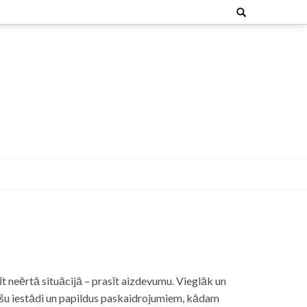
Search
for:
t neērtā situācijā – prasīt aizdevumu. Vieglāk un
nšu iestādi un papildus paskaidrojumiem, kādam