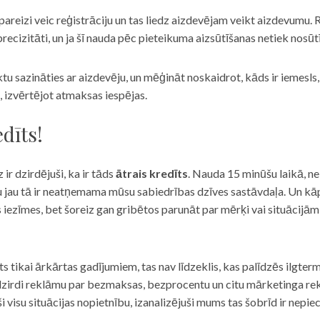
eizi veic reģistrāciju un tas liedz aizdevējam veikt aizdevumu. R
recizitāti, un ja šī nauda pēc pieteikuma aizsūtīšanas netiek nosūt
iktu sazināties ar aizdevēju, un mēģināt noskaidrot, kāds ir iemesl
, izvērtējot atmaksas iespējas.
dīts!
 ir dzirdējuši, ka ir tāds
ātrais kredīts
. Nauda 15 minūšu laikā, ne
u jau tā ir neatņemama mūsu sabiedrības dzīves sastāvdaļa. Un kāpēc 
ās iezīmes, bet šoreiz gan gribētos parunāt par mērķi vai situācijā
s tikai ārkārtas gadījumiem, tas nav līdzeklis, kas palīdzēs ilgter
zirdi reklāmu par bezmaksas, bezprocentu un citu mārketinga rek
visu situācijas nopietnību, izanalizējuši mums tas šobrīd ir nepie