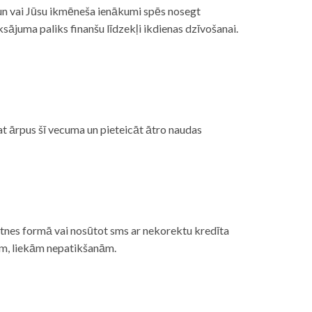
, un vai Jūsu ikmēneša ienākumi spēs nosegt
ājuma paliks finanšu līdzekļi ikdienas dzīvošanai.
at ārpus šī vecuma un pieteicāt ātro naudas
etnes formā vai nosūtot sms ar nekorektu kredīta
gām, liekām nepatikšanām.