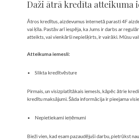
Daži ātrā kredīta atteikuma 
Ātros kredītus, aizdevumus internetā parasti 4F aizd
vai ķīla. Pastāv arī iespēja, ka Jums ir darbs ar reg
atteikts, vai vienkārši nepiešķirts, ir vairāki. Mūsu
Atteikuma iemesli:
Slikta kredītvēsture
Pirmais, un visizplatītākais iemesls, kāpēc ātrie kre
kredītu maksājumi. Šāda informācija ir pieejama visi
Nepietiekami ieņēmumi
Bieži vien, kad esam pazaudējuši darbu, pietrūkst nau