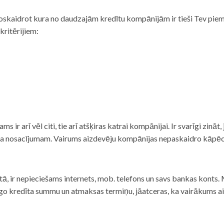
noskaidrot kura no daudzajām kredītu kompānijām ir tieši Tev piemē
 kritērijiem:
tams ir arī vēl citi, tie arī atšķiras katrai kompānijai. Ir svarīgi zin
nta nosacījumam. Vairums aizdevēju kompānijas nepaskaidro kāpēc t
ā, ir nepieciešams internets, mob. telefons un savs bankas konts. Ma
dzīgo kredīta summu un atmaksas termiņu, jāatceras, ka vairākums a