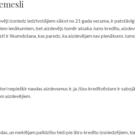
iemesli
evēji izsniedz iedzīvotājiem sākot no 21 gada vecuma, ir patstāvīg
ulāriem ienākumiem, bet aizdevējs tomēr atsaka Jums kredītu, aizde
 valstī ir likumdošana, kas paredz, ka aizdevējam nav pienākums Jum
ditori nepiešķir naudas aizdevumus ir, ja Jūsu kredītvēsture ir sab
em aizdevējiem.
das, un meklējam palīdzību tieši pie ātro kredītu izsniedzējiem, to