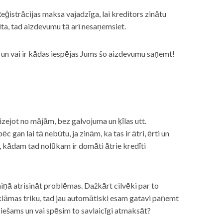
eģistrācijas maksa vajadzīga, lai kreditors zinātu
īta, tad aizdevumu tā arī nesaņemsiet.
s, un vai ir kādas iespējas Jums šo aizdevumu saņemt!
izejot no mājām, bez galvojuma un ķīlas utt.
gan lai tā nebūtu, ja zinām, ka tas ir ātri, ērti un
m, kādam tad nolūkam ir domāti ātrie kredīti
miņā atrisināt problēmas. Dažkārt cilvēki par to
lāmas triku, tad jau automātiski esam gatavi paņemt
ciešams un vai spēsim to savlaicīgi atmaksāt?