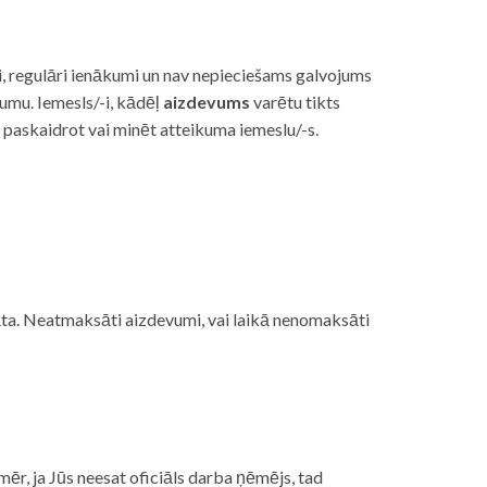
i, regulāri ienākumi un nav nepieciešams galvojums
vumu. Iemesls/-i, kādēļ
aizdevums
varētu tikts
s paskaidrot vai minēt atteikuma iemeslu/-s.
ojāta. Neatmaksāti aizdevumi, vai laikā nenomaksāti
mēr, ja Jūs neesat oficiāls darba ņēmējs, tad