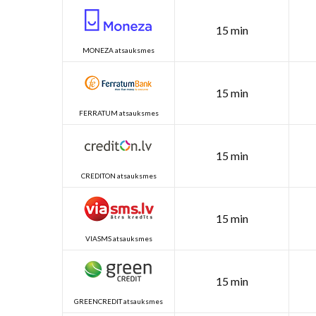
15 min
MONEZA atsauksmes
15 min
FERRATUM atsauksmes
15 min
CREDITON atsauksmes
15 min
VIASMS atsauksmes
15 min
GREENCREDIT atsauksmes