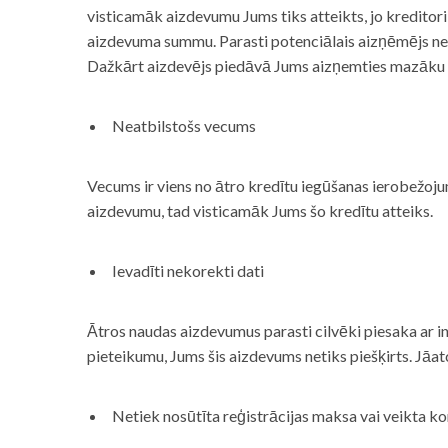
visticamāk aizdevumu Jums tiks atteikts, jo kreditor
aizdevuma summu. Parasti potenciālais aizņēmējs neņe
Dažkārt aizdevējs piedāvā Jums aizņemties mazāku
Neatbilstošs vecums
Vecums ir viens no ātro kredītu iegūšanas ierobežojum
aizdevumu, tad visticamāk Jums šo kredītu atteiks.
Ievadīti nekorekti dati
Ātros naudas aizdevumus parasti cilvēki piesaka ar i
pieteikumu, Jums šis aizdevums netiks piešķirts. Jāa
Netiek nosūtīta reģistrācijas maksa vai veikta ko