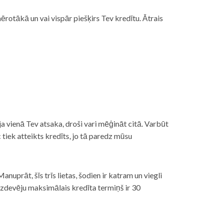
rotākā un vai vispār piešķirs Tev kredītu. Ātrais
āt, ja vienā Tev atsaka, droši vari mēģināt citā. Varbūt
iek atteikts kredīts, jo tā paredz mūsu
nuprāt, šīs trīs lietas, šodien ir katram un viegli
izdevēju maksimālais kredīta termiņš ir 30