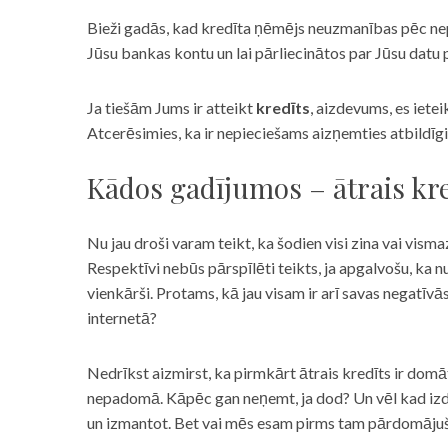
Bieži gadās, kad kredīta ņēmējs neuzmanības pēc nepar
Jūsu bankas kontu un lai pārliecinātos par Jūsu datu p
Ja tiešām Jums ir atteikt
kredīts
, aizdevums, es iete
Atcerēsimies, ka ir nepieciešams aizņemties atbildīgi
Kādos gadījumos – ātrais kre
Nu jau droši varam teikt, ka šodien visi zina vai vismaz
Respektīvi nebūs pārspīlēti teikts, ja apgalvošu, ka n
vienkārši. Protams, kā jau visam ir arī savas negatīv
internetā?
Nedrīkst aizmirst, ka pirmkārt ātrais kredīts ir domāt
nepadomā. Kāpēc gan neņemt, ja dod? Un vēl kad izd
un izmantot. Bet vai mēs esam pirms tam pārdomājuši 