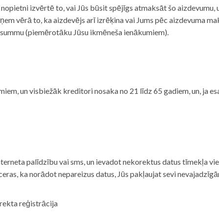
i nopietni izvērtē to, vai Jūs būsit spējīgs atmaksāt šo aizdevumu
m vērā to, ka aizdevējs arī izrēķina vai Jums pēc aizdevuma maks
 summu (piemērotāku Jūsu ikmēneša ienākumiem).
iem, un visbiežāk kreditori nosaka no 21 līdz 65 gadiem, un, ja es
nterneta palīdzību vai sms, un ievadot nekorektus datus tīmekļa vi
tceras, ka norādot nepareizus datus, Jūs pakļaujat sevi nevajadzī
rekta reģistrācija