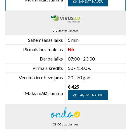
SAŅEMT NAUDU
VIVUS atsauksmes
Saņemšanas laiks
5 min
Pirmais bez maksas
Nē
Darba laiks
07:00 - 23:00
Pirmais kredīts
50 - 1500 €
Vecuma ierobežojums
20 - 70 gadi
€ 425
Maksimālā summa
SAŅEMT NAUDU
ONDO atsauksmes