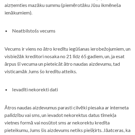
aizņemties mazāku summu (piemērotāku Jūsu ikmēneša
ienākumiem).
Neatbilstošs vecums
Vecums ir viens no ātro kredītu iegūšanas ierobežojumiem, un
visbiežāk kreditori nosaka no 21 līdz 65 gadiem, un, ja esat
ārpus šī vecuma un pieteicāt ātro naudas aizdevumu, tad
visticamāk Jums šo kredītu atteiks.
Ievadīti nekorekti dati
Ātros naudas aizdevumus parasti cilvēki piesaka ar interneta
palīdzību vai sms, un ievadot nekorektus datus tīmekļa
vietnes formā vai nosūtot sms ar nekorektu kredīta
pieteikumu, Jums šis aizdevums netiks piešķirts. Jāatceras, ka