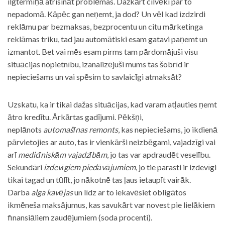
ilgtermiņā atrisināt problēmas. Dažkārt cilvēki par to
nepadomā. Kāpēc gan neņemt, ja dod? Un vēl kad izdzirdi
reklāmu par bezmaksas, bezprocentu un citu mārketinga
reklāmas triku, tad jau automātiski esam gatavi paņemt un
izmantot. Bet vai mēs esam pirms tam pārdomājuši visu
situācijas nopietnību, izanalizējuši mums tas šobrīd ir
nepieciešams un vai spēsim to savlaicīgi atmaksāt?
Uzskatu, ka ir tikai dažas situācijas, kad varam atļauties ņemt
ātro kredītu. Ārkārtas gadījumi. Pēkšņi,
neplānots
automašīnas remonts
, kas nepieciešams, jo ikdienā
pārvietojies ar auto, tas ir vienkārši neizbēgami, vajadzīgi vai
arī
medicīniskām vajadzībām
, jo tas var apdraudēt veselību.
Sekundāri
izdevīgiem piedāvājumiem
, jo tie parasti ir izdevīgi
tikai tagad un tūlīt, jo nākotnē tas ļaus ietaupīt vairāk.
Darba
alga kavējas
un līdz ar to iekavēsiet obligātos
ikmēneša maksājumus, kas savukārt var novest pie lielākiem
finansiāliem zaudējumiem (soda procenti).