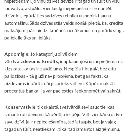
nepietiekami, jo viņu dzīves devīze ir tagad un tūlīt un visu
inovatīvo, aktuālo. Vienlaicīgi nepieciešams remontēt
dzīvokli, iegādāties sadzīves tehniku un nopirkt jaunu
automašīnu. Šāds dzīves stila veids nonāk pie tā, ka, kredīta
maksājumi pārsniedz ikmēneša ienākumus, un parādu slogs
paliek lielāks un lielāks.
Apdomīgie
: šo kategoriju cilvēkiem
vārds
aizdevums
,
kredīts
, ir apkaunojoši un nepieņemami.
Uzskata, ka tas ir zaudējums. Nespēja tikt galā bez citu
palīdzības – tā gluži nav problēma, bet gan fakts, ka
aizdevums ir pārāk dārgs prieks viņiem. Kāpēc maksāt
procentus bankai, ja var paciesties, ieekonomēt vai sakrāt.
Konservatīvie
: tik skaistā svešvārdā sevi sauc tie, kas
izmanto aizdevumu kā pēdējo iespēju. Viņi vienkārši dzīvo
savu dzīvi, ja ir nepieciešamība, tad ietaupīs, bet ja vajag
tagad un tūlīt, neatliekami, tikai tad izmantos aizņēmumu,