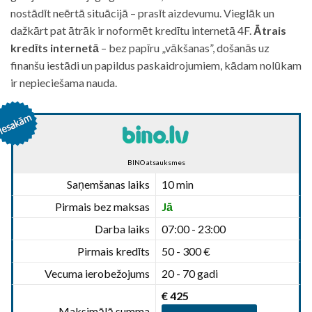
nostādīt neērtā situācijā – prasīt aizdevumu. Vieglāk un
dažkārt pat ātrāk ir noformēt kredītu internetā 4F.
Ātrais
kredīts internetā
– bez papīru „vākšanas”, došanās uz
finanšu iestādi un papildus paskaidrojumiem, kādam nolūkam
ir nepieciešama nauda.
BINO atsauksmes
Saņemšanas laiks
10 min
Pirmais bez maksas
Jā
Darba laiks
07:00 - 23:00
Pirmais kredīts
50 - 300 €
Vecuma ierobežojums
20 - 70 gadi
€ 425
Maksimālā summa