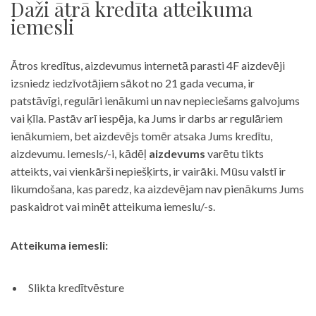
Daži ātrā kredīta atteikuma
iemesli
Ātros kredītus, aizdevumus internetā parasti 4F aizdevēji
izsniedz iedzīvotājiem sākot no 21 gada vecuma, ir
patstāvīgi, regulāri ienākumi un nav nepieciešams galvojums
vai ķīla. Pastāv arī iespēja, ka Jums ir darbs ar regulāriem
ienākumiem, bet aizdevējs tomēr atsaka Jums kredītu,
aizdevumu. Iemesls/-i, kādēļ
aizdevums
varētu tikts
atteikts, vai vienkārši nepiešķirts, ir vairāki. Mūsu valstī ir
likumdošana, kas paredz, ka aizdevējam nav pienākums Jums
paskaidrot vai minēt atteikuma iemeslu/-s.
Atteikuma iemesli:
Slikta kredītvēsture