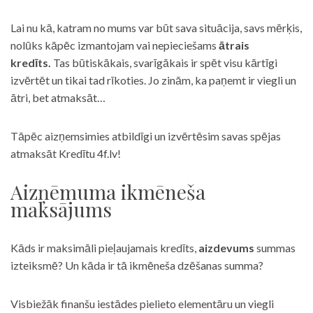
Lai nu kā, katram no mums var būt sava situācija, savs mērķis,
nolūks kāpēc izmantojam vai nepieciešams
ātrais
kredīts.
Tas būtiskākais, svarīgākais ir spēt visu kārtīgi
izvērtēt un tikai tad rīkoties. Jo zinām, ka paņemt ir viegli un
ātri, bet atmaksāt…
Tāpēc aizņemsimies atbildīgi un izvērtēsim savas spējas
atmaksāt Kredītu 4f.lv!
Aizņēmuma ikmēneša
maksājums
Kāds ir maksimāli pieļaujamais kredīts,
aizdevums
summas
izteiksmē? Un kāda ir tā ikmēneša dzēšanas summa?
Visbiežāk finanšu iestādes pielieto elementāru un viegli