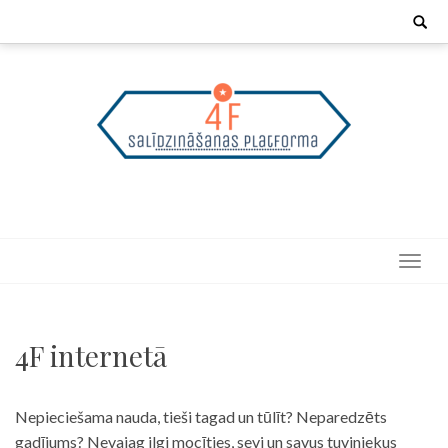
Skip
Search
for:
to
content
4F internetā
Nepieciešama nauda, tieši tagad un tūlīt? Neparedzēts
gadījums? Nevajag ilgi mocīties, sevi un savus tuviniekus