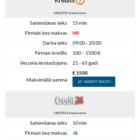
KREDITS7 atsauksmes
Saņemšanas laiks
15 min
Pirmais bez maksas
Nē
Darba laiks
09:00 - 20:00
Pirmais kredīts
100 – 1500 €
Vecuma ierobežojums
21 - 65 gadi
€ 1500
Maksimālā summa
SAŅEMT NAUDU
CREDIT24 atsauksmes
Saņemšanas laiks
10 min
Pirmais bez maksas
Jā