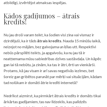
atbildīgi, izvērtējot atmaksas iespējas.
Kādos gadījumos – ātrais
kredīts!
Nu jau droši varam teikt, ka šodien visi zina vai vismaz ir
dzirdējuši, ka ir tāds
ātrais kredīts
. Nauda 15 minūšu laikā,
neizejot no mājām, bez galvojuma un ķīlas utt. Respektīvi
nebūs pārspīlēti teikts, ja apgalvošu, ka nu jau tā ir
neatņemama mūsu sabiedrības dzīves sastāvdaļa. Un kāpēc
gan lai tā nebūtu, ja zinām, ka tas ir ātri, ērti un vienkārši.
Protams, kā jau visam ir arī savas negatīvās iezīmes, bet
šoreiz gan gribētos parunāt par mērķi vai situācijām, kādam
tad nolūkam ir domāti ātrie kredīti internetā?
Nedrīkst aizmirst, ka pirmkārt ātrais kredīts ir domāts tikai
ārkārtas gadījumiem, tas nav līdzeklis, kas palīdzēs