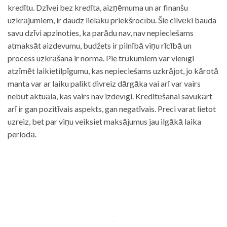
kredītu. Dzīvei bez kredīta, aizņēmuma un ar finanšu
uzkrājumiem, ir daudz lielāku priekšrocību. Šie cilvēki bauda
savu dzīvi apzinoties, ka parādu nav, nav nepieciešams
atmaksāt aizdevumu, budžets ir pilnībā viņu rīcībā un
process uzkrāšana ir norma. Pie trūkumiem var vienīgi
atzīmēt laikietilpīgumu, kas nepieciešams uzkrājot, jo kārotā
manta var ar laiku palikt divreiz dārgāka vai arī var vairs
nebūt aktuāla, kas vairs nav izdevīgi. Kreditēšanai savukārt
arī ir gan pozitīvais aspekts, gan negatīvais. Preci varat lietot
uzreiz, bet par viņu veiksiet maksājumus jau ilgākā laika
periodā.