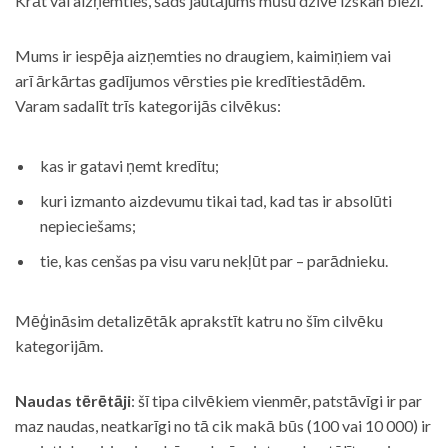
Krāt vai aizņemties, šāds jautājums mūsu dzīvē izskan bieži.
Mums ir iespēja aizņemties no draugiem, kaimiņiem vai
arī ārkārtas gadījumos vērsties pie kredītiestādēm.
Varam sadalīt trīs kategorijās cilvēkus:
kas ir gatavi ņemt kredītu;
kuri izmanto aizdevumu tikai tad, kad tas ir absolūti
nepieciešams;
tie, kas cenšas pa visu varu nekļūt par – parādnieku.
Mēģināsim detalizētāk aprakstīt katru no šīm cilvēku
kategorijām.
Naudas tērētāji
: šī tipa cilvēkiem vienmēr, patstāvīgi ir par
maz naudas, neatkarīgi no tā cik makā būs (100 vai 10 000) ir