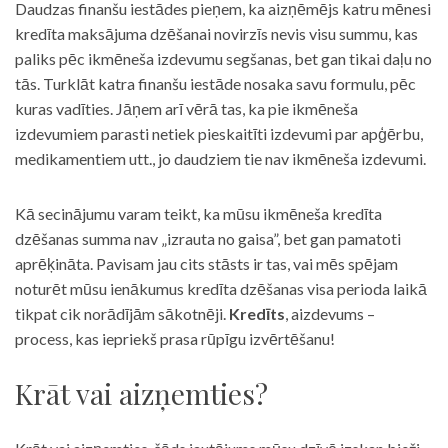
Daudzas finanšu iestādes pieņem, ka aizņēmējs katru mēnesi
kredīta maksājuma dzēšanai novirzīs nevis visu summu, kas
paliks pēc ikmēneša izdevumu segšanas, bet gan tikai daļu no
tās. Turklāt katra finanšu iestāde nosaka savu formulu, pēc
kuras vadīties. Jāņem arī vērā tas, ka pie ikmēneša
izdevumiem parasti netiek pieskaitīti izdevumi par apģērbu,
medikamentiem utt., jo daudziem tie nav ikmēneša izdevumi.
Kā secinājumu varam teikt, ka mūsu ikmēneša kredīta
dzēšanas summa nav „izrauta no gaisa”, bet gan pamatoti
aprēķināta. Pavisam jau cits stāsts ir tas, vai mēs spējam
noturēt mūsu ienākumus kredīta dzēšanas visa perioda laikā
tikpat cik norādījām sākotnēji.
Kredīts
, aizdevums –
process, kas iepriekš prasa rūpīgu izvērtēšanu!
Krāt vai aizņemties?