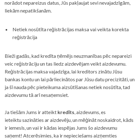
norādot nepareizus datus, Jūs pakļaujat sevi nevajadzīgām,
liekām nepatikšanām.
Netiek nosūtīta reģistrācijas maksa vai veikta korekta
reģistrācija
Bieži gadās, kad kredīta ņēmējs neuzmanības pēc nepareizi
veic reģistrāciju un tas liedz aizdevējam veikt aizdevumu.
Reģistrācijas maksa vajadzīga, lai kreditors zinātu Jūsu
bankas kontu un lai pārliecinātos par Jūsu datu precizitāti, un
ja šī nauda pēc pieteikuma aizsūtīšanas netiek nosūtīta, tad
aizdevumu tā arī nesaņemsiet.
Ja tiešām Jums ir atteikt
kredīts
, aizdevums, es
ieteiktu sazināties ar aizdevēju, un mēģināt noskaidrot, kāds
ir iemesls, un vai ir kādas iespējas Jums šo aizdevumu
saņemt! Atcerēsimies, ka ir nepieciešams aizņemties