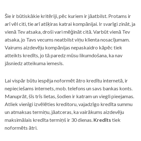
Šie ir būtiskākie kritēriji, pēc kuriem ir jāatbilst. Protams ir
arī vēl citi, tie arī atšķiras katrai kompānijai. Ir svarīgi zināt, ja
vienā Tev atsaka, droši vari mēģināt citā. Varbūt vienā Tev
atsaka, jo Tavs vecums neatbilst viņu klienta nosacījumam.
Vairums aizdevēju kompānijas nepaskaidro kāpēc tiek
atteikts kredīts, jo tā paredz mūsu likumdošana, ka nav
jāsniedz atteikuma iemesls.
Lai vispār būtu iespēja noformēt ātro kredītu internetā, ir
nepieciešams internets, mob. telefons un savs bankas konts.
Manuprāt, šīs trīs lietas, šodien ir katram un viegli pieejamas.
Atliek vienīgi izvēlēties kreditoru, vajadzīgo kredīta summu
un atmaksas termiņu, jāatceras, ka vairākums aizdevēju
maksimālais kredīta termiņš ir 30 dienas.
Kredīts
tiek
noformēts ātri.