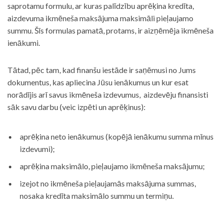
saprotamu formulu, ar kuras palīdzību aprēķina kredīta,
aizdevuma ikmēneša maksājuma maksimāli pieļaujamo
summu. Šīs formulas pamatā, protams, ir aizņēmēja ikmēneša
ienākumi.
Tātad, pēc tam, kad finanšu iestāde ir saņēmusi no Jums
dokumentus, kas apliecina Jūsu ienākumus un kur esat
norādījis arī savus ikmēneša izdevumus, aizdevēju finansisti
sāk savu darbu (veic izpēti un aprēķinus):
aprēķina neto ienākumus (kopējā ienākumu summa mīnus
izdevumi);
aprēķina maksimālo, pieļaujamo ikmēneša maksājumu;
izejot no ikmēneša pieļaujamās maksājuma summas,
nosaka kredīta maksimālo summu un termiņu.