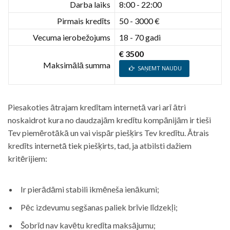
Darba laiks
8:00 - 22:00
Pirmais kredīts
50 - 3000 €
Vecuma ierobežojums
18 - 70 gadi
€ 3500
Maksimālā summa
SAŅEMT NAUDU
Piesakoties ātrajam kredītam internetā vari arī ātri
noskaidrot kura no daudzajām kredītu kompānijām ir tieši
Tev piemērotākā un vai vispār piešķirs Tev kredītu. Ātrais
kredīts internetā tiek piešķirts, tad, ja atbilsti dažiem
kritērijiem:
Ir pierādāmi stabili ikmēneša ienākumi;
Pēc izdevumu segšanas paliek brīvie līdzekļi;
Šobrīd nav kavētu kredīta maksājumu;