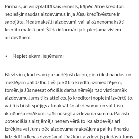
Pirmais, un visizplatītākais iemesls, kāpēc ātrie kreditori
nepiešķir naudas aizdevumus ir, ja Jūsu kredītvēsture ir
sabojāta. Neatmaksāti aizdevumi, vai laikā nenomaksāti
kredītu maksājumi. Šāda informācija ir pieejama visiem
aizdevējiem.
Nepietiekami ieņēmumi
Bieži vien, kad esam pazaudējuši darbu, pietrūkst naudas, un
meklējam palīdzību tieši pie ātro kredītu izsniedzējiem,
tomēr, ja Jūs neesat oficiāls darba ņēmējs, tad visticamāk
aizdevumu Jums tiks atteikts, jo kreditori nopietni izvērtē to,
vai Jūs būsit spējīgs atmaksāt šo aizdevumu, un vai Jūsu
ikmēneša ienākumi spēs nosegt aizdevuma summu. Parasti
potenciālais aizņēmējs neņem vērā to, ka aizdevējs arī
izrēķina vai Jums pēc aizdevuma maksājuma paliks finanšu
līdzekļi ikdienas dzīvošanai. Dažkārt aizdevējs piedāvā Jums