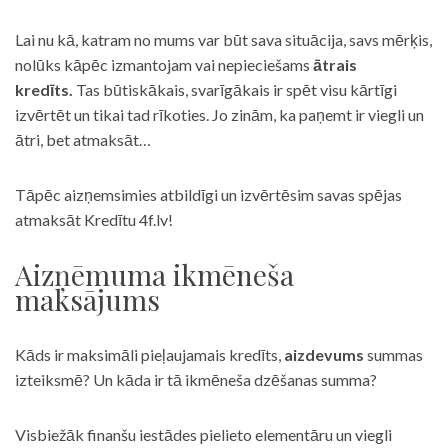
Lai nu kā, katram no mums var būt sava situācija, savs mērķis,
nolūks kāpēc izmantojam vai nepieciešams
ātrais
kredīts.
Tas būtiskākais, svarīgākais ir spēt visu kārtīgi
izvērtēt un tikai tad rīkoties. Jo zinām, ka paņemt ir viegli un
ātri, bet atmaksāt…
Tāpēc aizņemsimies atbildīgi un izvērtēsim savas spējas
atmaksāt Kredītu 4f.lv!
Aizņēmuma ikmēneša
maksājums
Kāds ir maksimāli pieļaujamais kredīts,
aizdevums
summas
izteiksmē? Un kāda ir tā ikmēneša dzēšanas summa?
Visbiežāk finanšu iestādes pielieto elementāru un viegli