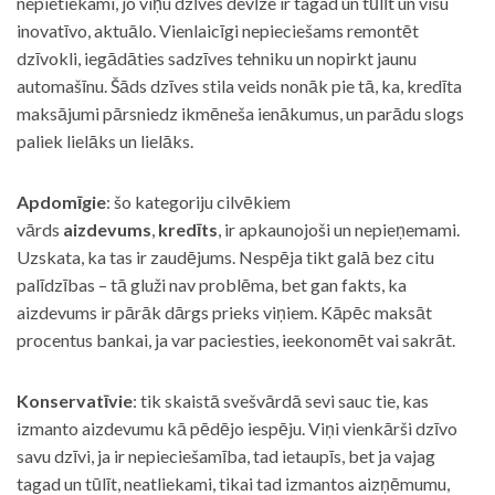
nepietiekami, jo viņu dzīves devīze ir tagad un tūlīt un visu
inovatīvo, aktuālo. Vienlaicīgi nepieciešams remontēt
dzīvokli, iegādāties sadzīves tehniku un nopirkt jaunu
automašīnu. Šāds dzīves stila veids nonāk pie tā, ka, kredīta
maksājumi pārsniedz ikmēneša ienākumus, un parādu slogs
paliek lielāks un lielāks.
Apdomīgie
: šo kategoriju cilvēkiem
vārds
aizdevums
,
kredīts
, ir apkaunojoši un nepieņemami.
Uzskata, ka tas ir zaudējums. Nespēja tikt galā bez citu
palīdzības – tā gluži nav problēma, bet gan fakts, ka
aizdevums ir pārāk dārgs prieks viņiem. Kāpēc maksāt
procentus bankai, ja var paciesties, ieekonomēt vai sakrāt.
Konservatīvie
: tik skaistā svešvārdā sevi sauc tie, kas
izmanto aizdevumu kā pēdējo iespēju. Viņi vienkārši dzīvo
savu dzīvi, ja ir nepieciešamība, tad ietaupīs, bet ja vajag
tagad un tūlīt, neatliekami, tikai tad izmantos aizņēmumu,