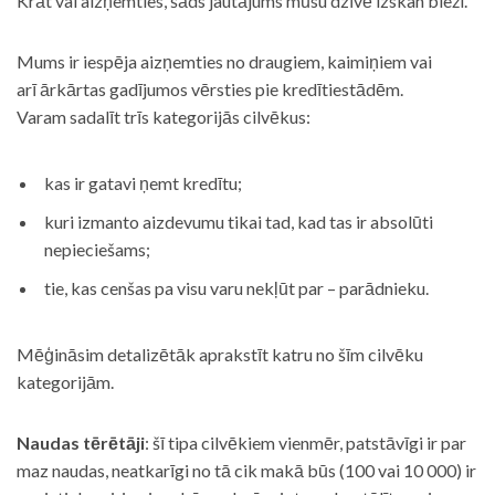
Krāt vai aizņemties, šāds jautājums mūsu dzīvē izskan bieži.
Mums ir iespēja aizņemties no draugiem, kaimiņiem vai
arī ārkārtas gadījumos vērsties pie kredītiestādēm.
Varam sadalīt trīs kategorijās cilvēkus:
kas ir gatavi ņemt kredītu;
kuri izmanto aizdevumu tikai tad, kad tas ir absolūti
nepieciešams;
tie, kas cenšas pa visu varu nekļūt par – parādnieku.
Mēģināsim detalizētāk aprakstīt katru no šīm cilvēku
kategorijām.
Naudas tērētāji
: šī tipa cilvēkiem vienmēr, patstāvīgi ir par
maz naudas, neatkarīgi no tā cik makā būs (100 vai 10 000) ir