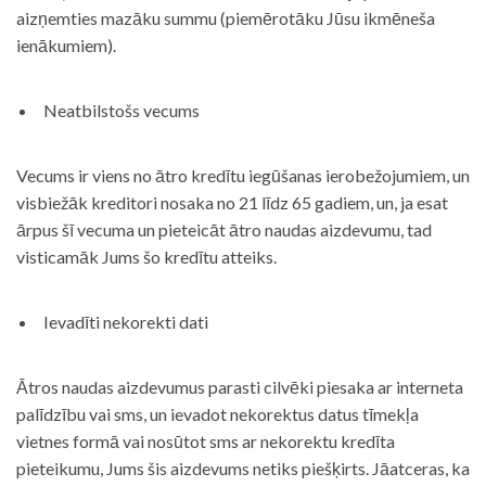
aizņemties mazāku summu (piemērotāku Jūsu ikmēneša
ienākumiem).
Neatbilstošs vecums
Vecums ir viens no ātro kredītu iegūšanas ierobežojumiem, un
visbiežāk kreditori nosaka no 21 līdz 65 gadiem, un, ja esat
ārpus šī vecuma un pieteicāt ātro naudas aizdevumu, tad
visticamāk Jums šo kredītu atteiks.
Ievadīti nekorekti dati
Ātros naudas aizdevumus parasti cilvēki piesaka ar interneta
palīdzību vai sms, un ievadot nekorektus datus tīmekļa
vietnes formā vai nosūtot sms ar nekorektu kredīta
pieteikumu, Jums šis aizdevums netiks piešķirts. Jāatceras, ka