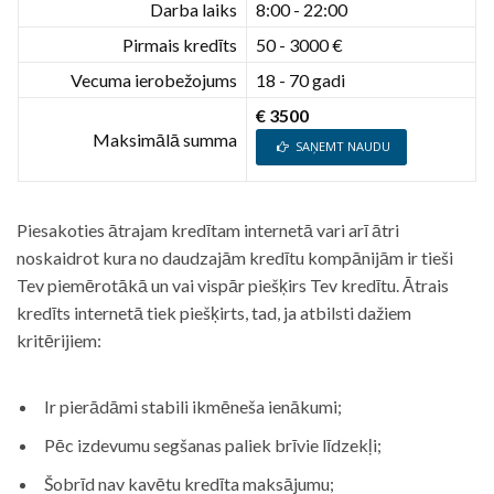
Darba laiks
8:00 - 22:00
Pirmais kredīts
50 - 3000 €
Vecuma ierobežojums
18 - 70 gadi
€ 3500
Maksimālā summa
SAŅEMT NAUDU
Piesakoties ātrajam kredītam internetā vari arī ātri
noskaidrot kura no daudzajām kredītu kompānijām ir tieši
Tev piemērotākā un vai vispār piešķirs Tev kredītu. Ātrais
kredīts internetā tiek piešķirts, tad, ja atbilsti dažiem
kritērijiem:
Ir pierādāmi stabili ikmēneša ienākumi;
Pēc izdevumu segšanas paliek brīvie līdzekļi;
Šobrīd nav kavētu kredīta maksājumu;