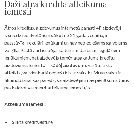
Daži ātrā kredīta atteikuma
iemesli
Ātros kredītus, aizdevumus internetā parasti 4F aizdevēji
izsniedz iedzīvotājiem sākot no 21 gada vecuma, ir
patstāvīgi, regulāri ienākumi un nav nepieciešams galvojums
vai ķīla. Pastāv arī iespēja, ka Jums ir darbs ar regulāriem
ienākumiem, bet aizdevējs tomēr atsaka Jums kredītu,
aizdevumu. Iemesls/-i, kādēļ
aizdevums
varētu tikts
atteikts, vai vienkārši nepiešķirts, ir vairāki. Mūsu valstī ir
likumdošana, kas paredz, ka aizdevējam nav pienākums Jums
paskaidrot vai minēt atteikuma iemeslu/-s.
Atteikuma iemesli:
Slikta kredītvēsture