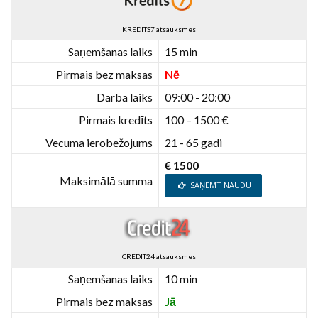
KREDITS7 atsauksmes
Saņemšanas laiks
15 min
Pirmais bez maksas
Nē
Darba laiks
09:00 - 20:00
Pirmais kredīts
100 – 1500 €
Vecuma ierobežojums
21 - 65 gadi
€ 1500
Maksimālā summa
SAŅEMT NAUDU
CREDIT24 atsauksmes
Saņemšanas laiks
10 min
Pirmais bez maksas
Jā