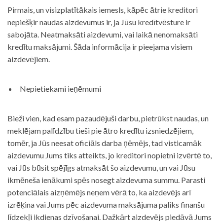
Pirmais, un visizplatītākais iemesls, kāpēc ātrie kreditori
nepiešķir naudas aizdevumus ir, ja Jūsu kredītvēsture ir
sabojāta. Neatmaksāti aizdevumi, vai laikā nenomaksāti
kredītu maksājumi. Šāda informācija ir pieejama visiem
aizdevējiem.
Nepietiekami ieņēmumi
Bieži vien, kad esam pazaudējuši darbu, pietrūkst naudas, un
meklējam palīdzību tieši pie ātro kredītu izsniedzējiem,
tomēr, ja Jūs neesat oficiāls darba ņēmējs, tad visticamāk
aizdevumu Jums tiks atteikts, jo kreditori nopietni izvērtē to,
vai Jūs būsit spējīgs atmaksāt šo aizdevumu, un vai Jūsu
ikmēneša ienākumi spēs nosegt aizdevuma summu. Parasti
potenciālais aizņēmējs neņem vērā to, ka aizdevējs arī
izrēķina vai Jums pēc aizdevuma maksājuma paliks finanšu
līdzekļi ikdienas dzīvošanai. Dažkārt aizdevējs piedāvā Jums