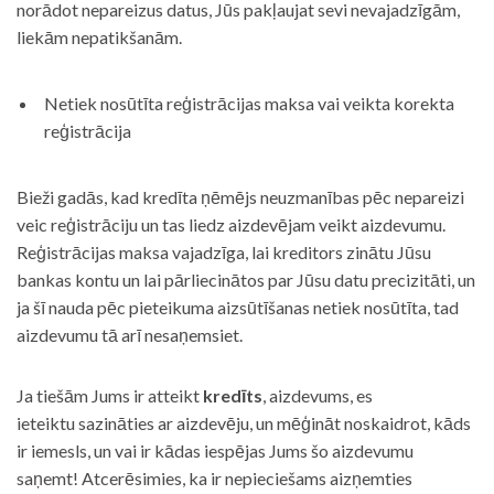
norādot nepareizus datus, Jūs pakļaujat sevi nevajadzīgām,
liekām nepatikšanām.
Netiek nosūtīta reģistrācijas maksa vai veikta korekta
reģistrācija
Bieži gadās, kad kredīta ņēmējs neuzmanības pēc nepareizi
veic reģistrāciju un tas liedz aizdevējam veikt aizdevumu.
Reģistrācijas maksa vajadzīga, lai kreditors zinātu Jūsu
bankas kontu un lai pārliecinātos par Jūsu datu precizitāti, un
ja šī nauda pēc pieteikuma aizsūtīšanas netiek nosūtīta, tad
aizdevumu tā arī nesaņemsiet.
Ja tiešām Jums ir atteikt
kredīts
, aizdevums, es
ieteiktu sazināties ar aizdevēju, un mēģināt noskaidrot, kāds
ir iemesls, un vai ir kādas iespējas Jums šo aizdevumu
saņemt! Atcerēsimies, ka ir nepieciešams aizņemties