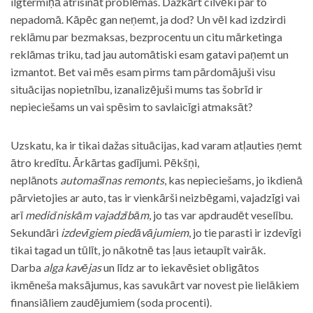
ilgtermiņā atrisināt problēmas. Dažkārt cilvēki par to
nepadomā. Kāpēc gan neņemt, ja dod? Un vēl kad izdzirdi
reklāmu par bezmaksas, bezprocentu un citu mārketinga
reklāmas triku, tad jau automātiski esam gatavi paņemt un
izmantot. Bet vai mēs esam pirms tam pārdomājuši visu
situācijas nopietnību, izanalizējuši mums tas šobrīd ir
nepieciešams un vai spēsim to savlaicīgi atmaksāt?
Uzskatu, ka ir tikai dažas situācijas, kad varam atļauties ņemt
ātro kredītu. Ārkārtas gadījumi. Pēkšņi,
neplānots
automašīnas remonts
, kas nepieciešams, jo ikdienā
pārvietojies ar auto, tas ir vienkārši neizbēgami, vajadzīgi vai
arī
medicīniskām vajadzībām
, jo tas var apdraudēt veselību.
Sekundāri
izdevīgiem piedāvājumiem
, jo tie parasti ir izdevīgi
tikai tagad un tūlīt, jo nākotnē tas ļaus ietaupīt vairāk.
Darba
alga kavējas
un līdz ar to iekavēsiet obligātos
ikmēneša maksājumus, kas savukārt var novest pie lielākiem
finansiāliem zaudējumiem (soda procenti).