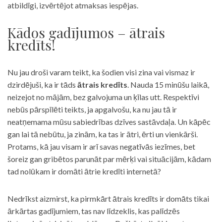
atbildīgi, izvērtējot atmaksas iespējas.
Kādos gadījumos – ātrais
kredīts!
Nu jau droši varam teikt, ka šodien visi zina vai vismaz ir
dzirdējuši, ka ir tāds
ātrais kredīts
. Nauda 15 minūšu laikā,
neizejot no mājām, bez galvojuma un ķīlas utt. Respektīvi
nebūs pārspīlēti teikts, ja apgalvošu, ka nu jau tā ir
neatņemama mūsu sabiedrības dzīves sastāvdaļa. Un kāpēc
gan lai tā nebūtu, ja zinām, ka tas ir ātri, ērti un vienkārši.
Protams, kā jau visam ir arī savas negatīvās iezīmes, bet
šoreiz gan gribētos parunāt par mērķi vai situācijām, kādam
tad nolūkam ir domāti ātrie kredīti internetā?
Nedrīkst aizmirst, ka pirmkārt ātrais kredīts ir domāts tikai
ārkārtas gadījumiem, tas nav līdzeklis, kas palīdzēs