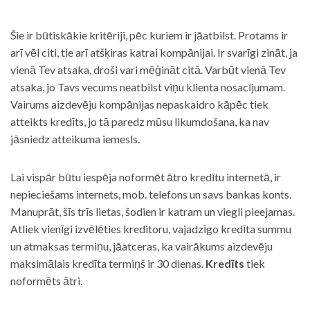
Šie ir būtiskākie kritēriji, pēc kuriem ir jāatbilst. Protams ir
arī vēl citi, tie arī atšķiras katrai kompānijai. Ir svarīgi zināt, ja
vienā Tev atsaka, droši vari mēģināt citā. Varbūt vienā Tev
atsaka, jo Tavs vecums neatbilst viņu klienta nosacījumam.
Vairums aizdevēju kompānijas nepaskaidro kāpēc tiek
atteikts kredīts, jo tā paredz mūsu likumdošana, ka nav
jāsniedz atteikuma iemesls.
Lai vispār būtu iespēja noformēt ātro kredītu internetā, ir
nepieciešams internets, mob. telefons un savs bankas konts.
Manuprāt, šīs trīs lietas, šodien ir katram un viegli pieejamas.
Atliek vienīgi izvēlēties kreditoru, vajadzīgo kredīta summu
un atmaksas termiņu, jāatceras, ka vairākums aizdevēju
maksimālais kredīta termiņš ir 30 dienas.
Kredīts
tiek
noformēts ātri.