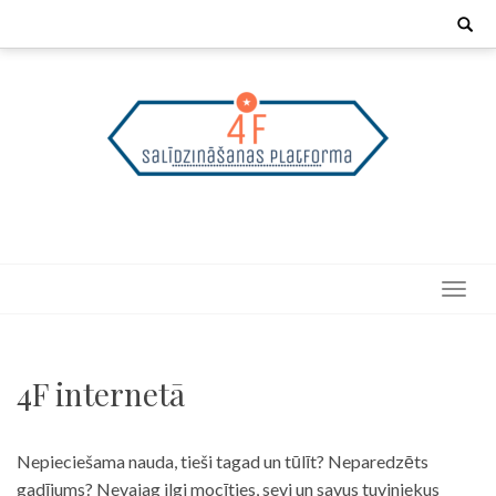
Skip
Search
for:
to
content
4F internetā
Nepieciešama nauda, tieši tagad un tūlīt? Neparedzēts
gadījums? Nevajag ilgi mocīties, sevi un savus tuviniekus