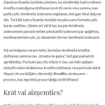
Daudzas finanšu iestādes pieņem, ka aizņēmējs katru mēnesi
kredīta maksājuma dzēšanai novirzīs nevis visu summu, kas
paliks pēc ikmēneša izdevumu segšanas, bet gan tikai daļu no
tās. Turklāt katra finanšu iestāde nosaka savu formulu, pēc
kuras vadīties. Jāņem arī vērā tas, ka pie ikmēneša
izdevumiem parasti netiek pieskaitīti izdevumi par apģērbu,
medikamentiem utt., jo daudziem tie nav ikmēneša izdevumi.
Kā secinājumu varam teikt, ka mūsu ikmēneša kredīta
dzēšanas summa nav „izrauta no gaisa”, bet gan pamatoti
aprēķināta. Pavisam jau cits stāsts ir tas, vai mēs spējam
noturēt mūsu ienākumus kredīta dzēšanas visa perioda laikā
tikpat cik norādījām sākotnēji.
Kredīts
, aizdevums –
process, kas iepriekš prasa rūpīgu izvērtēšanu!
Krāt vai aizņemties?