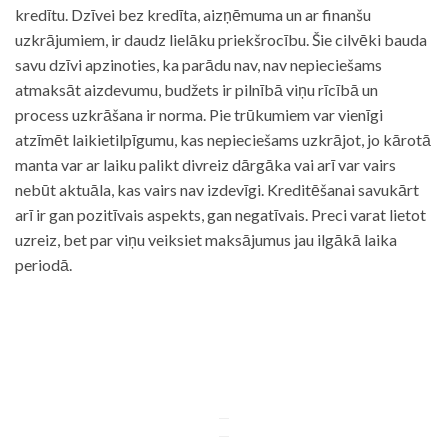
kredītu. Dzīvei bez kredīta, aizņēmuma un ar finanšu
uzkrājumiem, ir daudz lielāku priekšrocību. Šie cilvēki bauda
savu dzīvi apzinoties, ka parādu nav, nav nepieciešams
atmaksāt aizdevumu, budžets ir pilnībā viņu rīcībā un
process uzkrāšana ir norma. Pie trūkumiem var vienīgi
atzīmēt laikietilpīgumu, kas nepieciešams uzkrājot, jo kārotā
manta var ar laiku palikt divreiz dārgāka vai arī var vairs
nebūt aktuāla, kas vairs nav izdevīgi. Kreditēšanai savukārt
arī ir gan pozitīvais aspekts, gan negatīvais. Preci varat lietot
uzreiz, bet par viņu veiksiet maksājumus jau ilgākā laika
periodā.