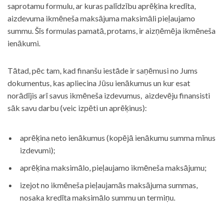
saprotamu formulu, ar kuras palīdzību aprēķina kredīta,
aizdevuma ikmēneša maksājuma maksimāli pieļaujamo
summu. Šīs formulas pamatā, protams, ir aizņēmēja ikmēneša
ienākumi.
Tātad, pēc tam, kad finanšu iestāde ir saņēmusi no Jums
dokumentus, kas apliecina Jūsu ienākumus un kur esat
norādījis arī savus ikmēneša izdevumus, aizdevēju finansisti
sāk savu darbu (veic izpēti un aprēķinus):
aprēķina neto ienākumus (kopējā ienākumu summa mīnus
izdevumi);
aprēķina maksimālo, pieļaujamo ikmēneša maksājumu;
izejot no ikmēneša pieļaujamās maksājuma summas,
nosaka kredīta maksimālo summu un termiņu.