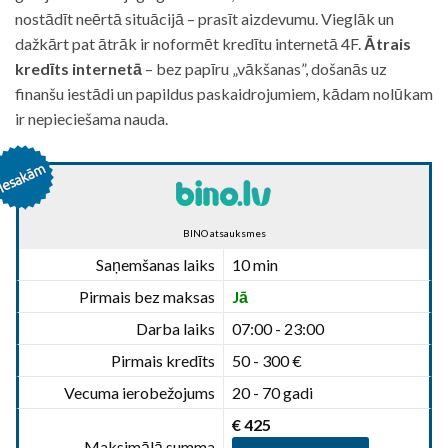
nostādīt neērtā situācijā – prasīt aizdevumu. Vieglāk un
dažkārt pat ātrāk ir noformēt kredītu internetā 4F.
Ātrais
kredīts internetā
– bez papīru „vākšanas”, došanās uz
finanšu iestādi un papildus paskaidrojumiem, kādam nolūkam
ir nepieciešama nauda.
BINO atsauksmes
Saņemšanas laiks
10 min
Pirmais bez maksas
Jā
Darba laiks
07:00 - 23:00
Pirmais kredīts
50 - 300 €
Vecuma ierobežojums
20 - 70 gadi
€ 425
Maksimālā summa