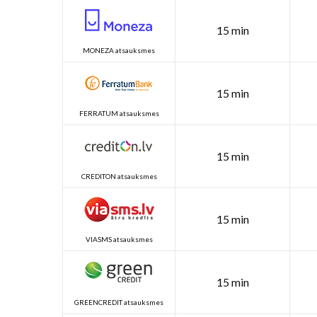
15 min
MONEZA atsauksmes
15 min
FERRATUM atsauksmes
15 min
CREDITON atsauksmes
15 min
VIASMS atsauksmes
15 min
GREENCREDIT atsauksmes