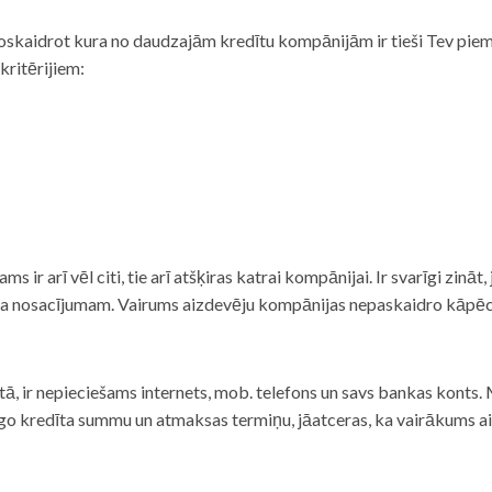
noskaidrot kura no daudzajām kredītu kompānijām ir tieši Tev piemē
 kritērijiem:
tams ir arī vēl citi, tie arī atšķiras katrai kompānijai. Ir svarīgi zin
nta nosacījumam. Vairums aizdevēju kompānijas nepaskaidro kāpēc t
ā, ir nepieciešams internets, mob. telefons un savs bankas konts. Ma
dzīgo kredīta summu un atmaksas termiņu, jāatceras, ka vairākums a