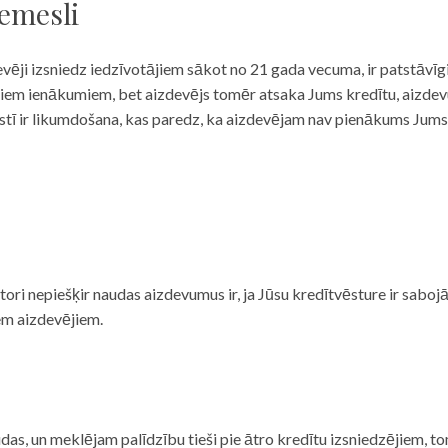
iemesli
evēji izsniedz iedzīvotājiem sākot no 21 gada vecuma, ir patstāvīg
ulāriem ienākumiem, bet aizdevējs tomēr atsaka Jums kredītu, aizde
 valstī ir likumdošana, kas paredz, ka aizdevējam nav pienākums Jum
ditori nepiešķir naudas aizdevumus ir, ja Jūsu kredītvēsture ir sab
em aizdevējiem.
das, un meklējam palīdzību tieši pie ātro kredītu izsniedzējiem, to