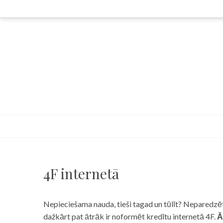
Skip
to
content
4F internetā
Nepieciešama nauda, tieši tagad un tūlīt? Neparedzēts
dažkārt pat ātrāk ir noformēt kredītu internetā 4F.
Ā