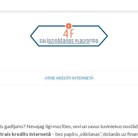
ATRIE KREDĪTI INTERNETĀ
 gadījums? Nevajag ilgi mocīties, sevi un savus tuviniekus nostādī
trais kredīts internetā
– bez papīru „vākšanas”, došanās uz fina