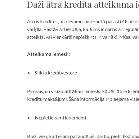
Daži ātrā kredīta atteikuma 
Ātros kredītus, aizdevumus internetā parasti 4F aizd
vai ķīla. Pastāv arī iespēja, ka Jums ir darbs ar reg
atteikts, vai vienkārši nepiešķirts, ir vairāki. Mūsu
Atteikuma iemesli:
Slikta kredītvēsture
Pirmais, un visizplatītākais iemesls, kāpēc ātrie kre
kredītu maksājumi. Šāda informācija ir pieejama visi
Nepietiekami ieņēmumi
Bieži vien, kad esam pazaudējuši darbu, pietrūkst nau