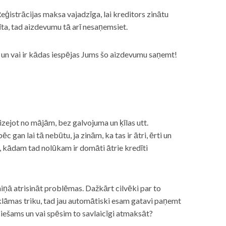
eģistrācijas maksa vajadzīga, lai kreditors zinātu
īta, tad aizdevumu tā arī nesaņemsiet.
s, un vai ir kādas iespējas Jums šo aizdevumu saņemt!
izejot no mājām, bez galvojuma un ķīlas utt.
gan lai tā nebūtu, ja zinām, ka tas ir ātri, ērti un
m, kādam tad nolūkam ir domāti ātrie kredīti
miņā atrisināt problēmas. Dažkārt cilvēki par to
lāmas triku, tad jau automātiski esam gatavi paņemt
ciešams un vai spēsim to savlaicīgi atmaksāt?