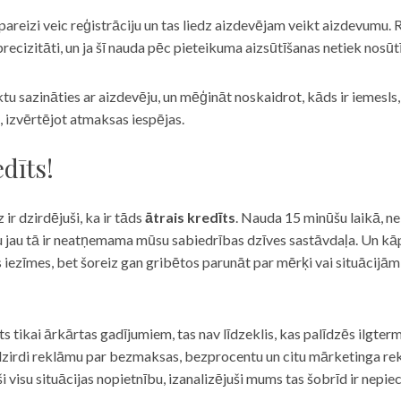
eizi veic reģistrāciju un tas liedz aizdevējam veikt aizdevumu. R
recizitāti, un ja šī nauda pēc pieteikuma aizsūtīšanas netiek nosūt
iktu sazināties ar aizdevēju, un mēģināt noskaidrot, kāds ir iemesl
, izvērtējot atmaksas iespējas.
dīts!
 ir dzirdējuši, ka ir tāds
ātrais kredīts
. Nauda 15 minūšu laikā, ne
u jau tā ir neatņemama mūsu sabiedrības dzīves sastāvdaļa. Un kāpēc 
ās iezīmes, bet šoreiz gan gribētos parunāt par mērķi vai situācijā
s tikai ārkārtas gadījumiem, tas nav līdzeklis, kas palīdzēs ilgter
zirdi reklāmu par bezmaksas, bezprocentu un citu mārketinga rek
visu situācijas nopietnību, izanalizējuši mums tas šobrīd ir nepie