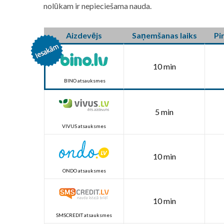
nolūkam ir nepieciešama nauda.
Aizdevējs
Saņemšanas laiks
Pi
10 min
BINO atsauksmes
5 min
VIVUS atsauksmes
10 min
ONDO atsauksmes
10 min
SMSCREDIT atsauksmes