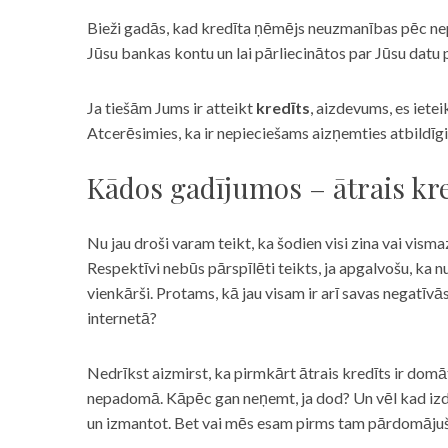
Bieži gadās, kad kredīta ņēmējs neuzmanības pēc nepar
Jūsu bankas kontu un lai pārliecinātos par Jūsu datu p
Ja tiešām Jums ir atteikt
kredīts
, aizdevums, es iete
Atcerēsimies, ka ir nepieciešams aizņemties atbildīgi
Kādos gadījumos – ātrais kre
Nu jau droši varam teikt, ka šodien visi zina vai vismaz
Respektīvi nebūs pārspīlēti teikts, ja apgalvošu, ka n
vienkārši. Protams, kā jau visam ir arī savas negatīv
internetā?
Nedrīkst aizmirst, ka pirmkārt ātrais kredīts ir domāt
nepadomā. Kāpēc gan neņemt, ja dod? Un vēl kad izd
un izmantot. Bet vai mēs esam pirms tam pārdomājuši 