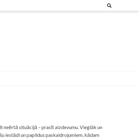
Search
for:
t neērtā situācijā – prasīt aizdevumu. Vieglāk un
nšu iestādi un papildus paskaidrojumiem, kādam