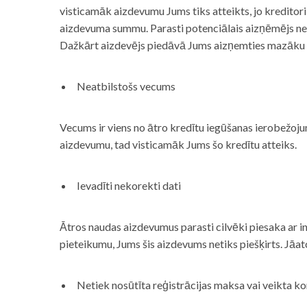
visticamāk aizdevumu Jums tiks atteikts, jo kreditor
aizdevuma summu. Parasti potenciālais aizņēmējs neņe
Dažkārt aizdevējs piedāvā Jums aizņemties mazāku
Neatbilstošs vecums
Vecums ir viens no ātro kredītu iegūšanas ierobežojum
aizdevumu, tad visticamāk Jums šo kredītu atteiks.
Ievadīti nekorekti dati
Ātros naudas aizdevumus parasti cilvēki piesaka ar i
pieteikumu, Jums šis aizdevums netiks piešķirts. Jāa
Netiek nosūtīta reģistrācijas maksa vai veikta ko