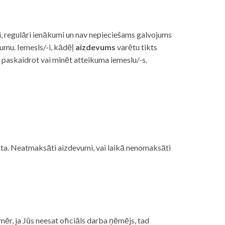
i, regulāri ienākumi un nav nepieciešams galvojums
vumu. Iemesls/-i, kādēļ
aizdevums
varētu tikts
s paskaidrot vai minēt atteikuma iemeslu/-s.
ojāta. Neatmaksāti aizdevumi, vai laikā nenomaksāti
mēr, ja Jūs neesat oficiāls darba ņēmējs, tad