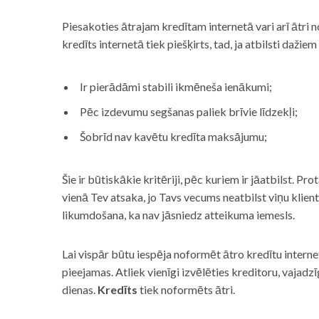
Piesakoties ātrajam kredītam internetā vari arī ātri 
kredīts internetā tiek piešķirts, tad, ja atbilsti dažiem
Ir pierādāmi stabili ikmēneša ienākumi;
Pēc izdevumu segšanas paliek brīvie līdzekļi;
Šobrīd nav kavētu kredīta maksājumu;
Šie ir būtiskākie kritēriji, pēc kuriem ir jāatbilst. Pro
vienā Tev atsaka, jo Tavs vecums neatbilst viņu klie
likumdošana, ka nav jāsniedz atteikuma iemesls.
Lai vispār būtu iespēja noformēt ātro kredītu internet
pieejamas. Atliek vienīgi izvēlēties kreditoru, vaja
dienas.
Kredīts
tiek noformēts ātri.