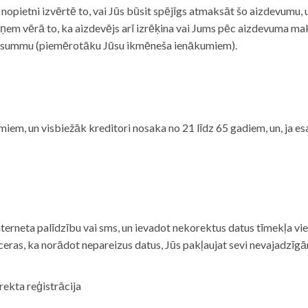
i nopietni izvērtē to, vai Jūs būsit spējīgs atmaksāt šo aizdevumu
m vērā to, ka aizdevējs arī izrēķina vai Jums pēc aizdevuma maks
 summu (piemērotāku Jūsu ikmēneša ienākumiem).
iem, un visbiežāk kreditori nosaka no 21 līdz 65 gadiem, un, ja es
nterneta palīdzību vai sms, un ievadot nekorektus datus tīmekļa vi
tceras, ka norādot nepareizus datus, Jūs pakļaujat sevi nevajadzī
rekta reģistrācija