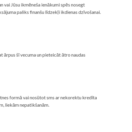
, un vai Jūsu ikmēneša ienākumi spēs nosegt
ājuma paliks finanšu līdzekļi ikdienas dzīvošanai.
at ārpus šī vecuma un pieteicāt ātro naudas
etnes formā vai nosūtot sms ar nekorektu kredīta
gām, liekām nepatikšanām.