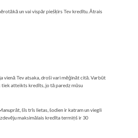
rotākā un vai vispār piešķirs Tev kredītu. Ātrais
āt, ja vienā Tev atsaka, droši vari mēģināt citā. Varbūt
iek atteikts kredīts, jo tā paredz mūsu
nuprāt, šīs trīs lietas, šodien ir katram un viegli
izdevēju maksimālais kredīta termiņš ir 30