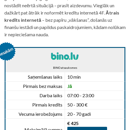
nostādīt neērtā situācijā – prasīt aizdevumu. Vieglāk un
dažkārt pat ātrāk ir noformēt kredītu internetā 4F.
Ātrais
kredīts internetā
– bez papīru „vākšanas”, došanās uz
finanšu iestādi un papildus paskaidrojumiem, kādam nolūkam
ir nepieciešama nauda.
BINO atsauksmes
Saņemšanas laiks
10 min
Pirmais bez maksas
Jā
Darba laiks
07:00 - 23:00
Pirmais kredīts
50 - 300 €
Vecuma ierobežojums
20 - 70 gadi
€ 425
Maksimālā summa