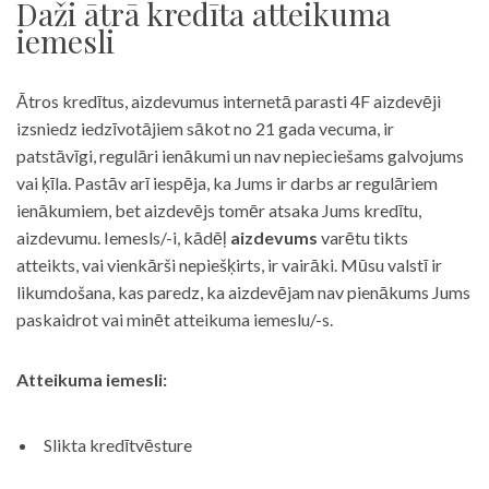
Daži ātrā kredīta atteikuma
iemesli
Ātros kredītus, aizdevumus internetā parasti 4F aizdevēji
izsniedz iedzīvotājiem sākot no 21 gada vecuma, ir
patstāvīgi, regulāri ienākumi un nav nepieciešams galvojums
vai ķīla. Pastāv arī iespēja, ka Jums ir darbs ar regulāriem
ienākumiem, bet aizdevējs tomēr atsaka Jums kredītu,
aizdevumu. Iemesls/-i, kādēļ
aizdevums
varētu tikts
atteikts, vai vienkārši nepiešķirts, ir vairāki. Mūsu valstī ir
likumdošana, kas paredz, ka aizdevējam nav pienākums Jums
paskaidrot vai minēt atteikuma iemeslu/-s.
Atteikuma iemesli:
Slikta kredītvēsture