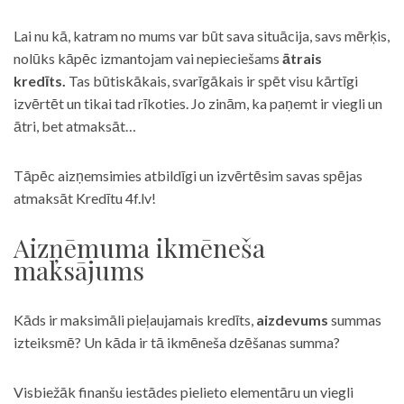
Lai nu kā, katram no mums var būt sava situācija, savs mērķis,
nolūks kāpēc izmantojam vai nepieciešams
ātrais
kredīts.
Tas būtiskākais, svarīgākais ir spēt visu kārtīgi
izvērtēt un tikai tad rīkoties. Jo zinām, ka paņemt ir viegli un
ātri, bet atmaksāt…
Tāpēc aizņemsimies atbildīgi un izvērtēsim savas spējas
atmaksāt Kredītu 4f.lv!
Aizņēmuma ikmēneša
maksājums
Kāds ir maksimāli pieļaujamais kredīts,
aizdevums
summas
izteiksmē? Un kāda ir tā ikmēneša dzēšanas summa?
Visbiežāk finanšu iestādes pielieto elementāru un viegli