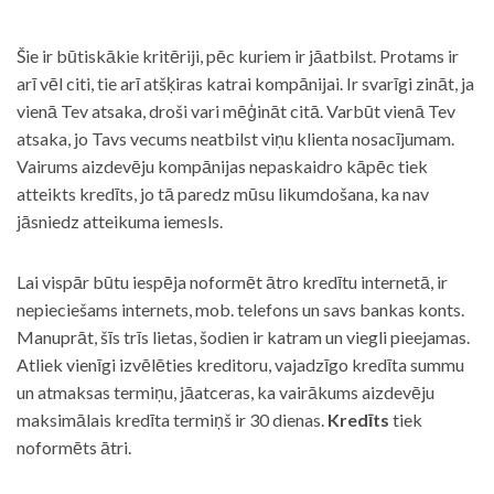
Šie ir būtiskākie kritēriji, pēc kuriem ir jāatbilst. Protams ir
arī vēl citi, tie arī atšķiras katrai kompānijai. Ir svarīgi zināt, ja
vienā Tev atsaka, droši vari mēģināt citā. Varbūt vienā Tev
atsaka, jo Tavs vecums neatbilst viņu klienta nosacījumam.
Vairums aizdevēju kompānijas nepaskaidro kāpēc tiek
atteikts kredīts, jo tā paredz mūsu likumdošana, ka nav
jāsniedz atteikuma iemesls.
Lai vispār būtu iespēja noformēt ātro kredītu internetā, ir
nepieciešams internets, mob. telefons un savs bankas konts.
Manuprāt, šīs trīs lietas, šodien ir katram un viegli pieejamas.
Atliek vienīgi izvēlēties kreditoru, vajadzīgo kredīta summu
un atmaksas termiņu, jāatceras, ka vairākums aizdevēju
maksimālais kredīta termiņš ir 30 dienas.
Kredīts
tiek
noformēts ātri.