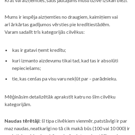
Krāt vai aizņemties, šāds jautājums mūsu dzīvē izskan bieži.
Mums ir iespēja aizņemties no draugiem, kaimiņiem vai
arī ārkārtas gadījumos vērsties pie kredītiestādēm.
Varam sadalīt trīs kategorijās cilvēkus:
kas ir gatavi ņemt kredītu;
kuri izmanto aizdevumu tikai tad, kad tas ir absolūti
nepieciešams;
tie, kas cenšas pa visu varu nekļūt par – parādnieku.
Mēģināsim detalizētāk aprakstīt katru no šīm cilvēku
kategorijām.
Naudas tērētāji
: šī tipa cilvēkiem vienmēr, patstāvīgi ir par
maz naudas, neatkarīgi no tā cik makā būs (100 vai 10 000) ir