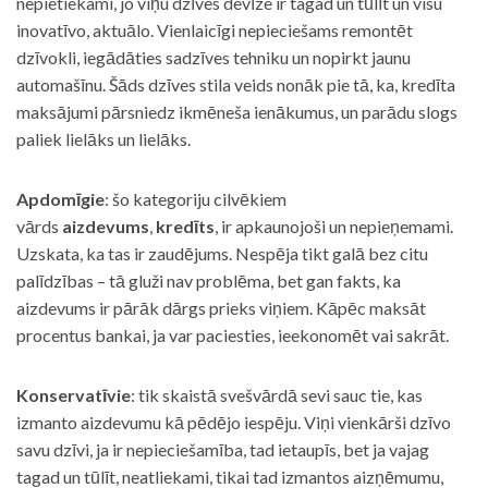
nepietiekami, jo viņu dzīves devīze ir tagad un tūlīt un visu
inovatīvo, aktuālo. Vienlaicīgi nepieciešams remontēt
dzīvokli, iegādāties sadzīves tehniku un nopirkt jaunu
automašīnu. Šāds dzīves stila veids nonāk pie tā, ka, kredīta
maksājumi pārsniedz ikmēneša ienākumus, un parādu slogs
paliek lielāks un lielāks.
Apdomīgie
: šo kategoriju cilvēkiem
vārds
aizdevums
,
kredīts
, ir apkaunojoši un nepieņemami.
Uzskata, ka tas ir zaudējums. Nespēja tikt galā bez citu
palīdzības – tā gluži nav problēma, bet gan fakts, ka
aizdevums ir pārāk dārgs prieks viņiem. Kāpēc maksāt
procentus bankai, ja var paciesties, ieekonomēt vai sakrāt.
Konservatīvie
: tik skaistā svešvārdā sevi sauc tie, kas
izmanto aizdevumu kā pēdējo iespēju. Viņi vienkārši dzīvo
savu dzīvi, ja ir nepieciešamība, tad ietaupīs, bet ja vajag
tagad un tūlīt, neatliekami, tikai tad izmantos aizņēmumu,