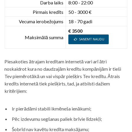
Darba laiks
8:00 - 22:00
Pirmais kredīts
50 - 3000 €
Vecuma ierobežojums
18 - 70 gadi
€ 3500
Maksimālā summa
SAŅEMT NAUDU
Piesakoties ātrajam kredītam internetā vari arī ātri
noskaidrot kura no daudzajām kredītu kompānijām ir tieši
Tev piemērotākā un vai vispār piešķirs Tev kredītu. Ātrais
kredīts internetā tiek piešķirts, tad, ja atbilsti dažiem
kritērijiem:
Ir pierādāmi stabili ikmēneša ienākumi;
Pēc izdevumu segšanas paliek brīvie līdzekļi;
Šobrīd nav kavētu kredīta maksājumu;