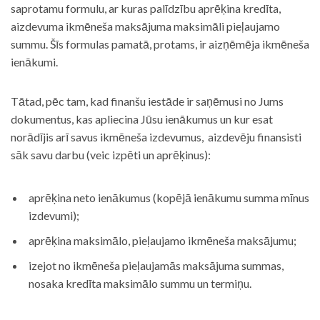
saprotamu formulu, ar kuras palīdzību aprēķina kredīta,
aizdevuma ikmēneša maksājuma maksimāli pieļaujamo
summu. Šīs formulas pamatā, protams, ir aizņēmēja ikmēneša
ienākumi.
Tātad, pēc tam, kad finanšu iestāde ir saņēmusi no Jums
dokumentus, kas apliecina Jūsu ienākumus un kur esat
norādījis arī savus ikmēneša izdevumus, aizdevēju finansisti
sāk savu darbu (veic izpēti un aprēķinus):
aprēķina neto ienākumus (kopējā ienākumu summa mīnus
izdevumi);
aprēķina maksimālo, pieļaujamo ikmēneša maksājumu;
izejot no ikmēneša pieļaujamās maksājuma summas,
nosaka kredīta maksimālo summu un termiņu.