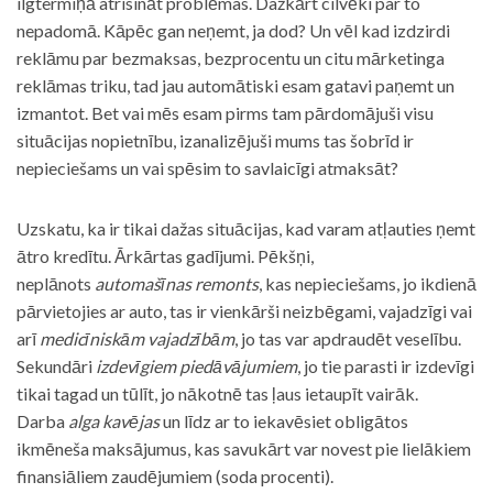
ilgtermiņā atrisināt problēmas. Dažkārt cilvēki par to
nepadomā. Kāpēc gan neņemt, ja dod? Un vēl kad izdzirdi
reklāmu par bezmaksas, bezprocentu un citu mārketinga
reklāmas triku, tad jau automātiski esam gatavi paņemt un
izmantot. Bet vai mēs esam pirms tam pārdomājuši visu
situācijas nopietnību, izanalizējuši mums tas šobrīd ir
nepieciešams un vai spēsim to savlaicīgi atmaksāt?
Uzskatu, ka ir tikai dažas situācijas, kad varam atļauties ņemt
ātro kredītu. Ārkārtas gadījumi. Pēkšņi,
neplānots
automašīnas remonts
, kas nepieciešams, jo ikdienā
pārvietojies ar auto, tas ir vienkārši neizbēgami, vajadzīgi vai
arī
medicīniskām vajadzībām
, jo tas var apdraudēt veselību.
Sekundāri
izdevīgiem piedāvājumiem
, jo tie parasti ir izdevīgi
tikai tagad un tūlīt, jo nākotnē tas ļaus ietaupīt vairāk.
Darba
alga kavējas
un līdz ar to iekavēsiet obligātos
ikmēneša maksājumus, kas savukārt var novest pie lielākiem
finansiāliem zaudējumiem (soda procenti).