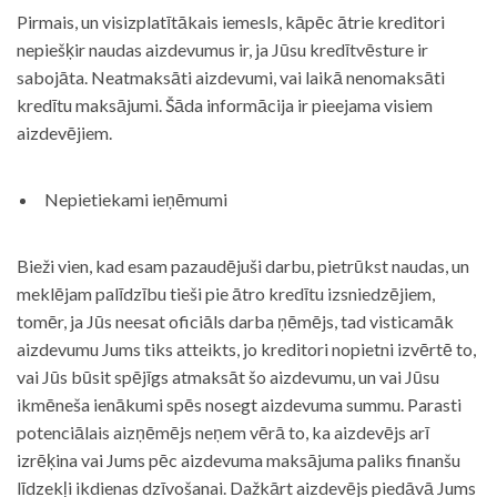
Pirmais, un visizplatītākais iemesls, kāpēc ātrie kreditori
nepiešķir naudas aizdevumus ir, ja Jūsu kredītvēsture ir
sabojāta. Neatmaksāti aizdevumi, vai laikā nenomaksāti
kredītu maksājumi. Šāda informācija ir pieejama visiem
aizdevējiem.
Nepietiekami ieņēmumi
Bieži vien, kad esam pazaudējuši darbu, pietrūkst naudas, un
meklējam palīdzību tieši pie ātro kredītu izsniedzējiem,
tomēr, ja Jūs neesat oficiāls darba ņēmējs, tad visticamāk
aizdevumu Jums tiks atteikts, jo kreditori nopietni izvērtē to,
vai Jūs būsit spējīgs atmaksāt šo aizdevumu, un vai Jūsu
ikmēneša ienākumi spēs nosegt aizdevuma summu. Parasti
potenciālais aizņēmējs neņem vērā to, ka aizdevējs arī
izrēķina vai Jums pēc aizdevuma maksājuma paliks finanšu
līdzekļi ikdienas dzīvošanai. Dažkārt aizdevējs piedāvā Jums