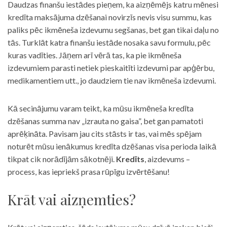
Daudzas finanšu iestādes pieņem, ka aizņēmējs katru mēnesi
kredīta maksājuma dzēšanai novirzīs nevis visu summu, kas
paliks pēc ikmēneša izdevumu segšanas, bet gan tikai daļu no
tās. Turklāt katra finanšu iestāde nosaka savu formulu, pēc
kuras vadīties. Jāņem arī vērā tas, ka pie ikmēneša
izdevumiem parasti netiek pieskaitīti izdevumi par apģērbu,
medikamentiem utt., jo daudziem tie nav ikmēneša izdevumi.
Kā secinājumu varam teikt, ka mūsu ikmēneša kredīta
dzēšanas summa nav „izrauta no gaisa”, bet gan pamatoti
aprēķināta. Pavisam jau cits stāsts ir tas, vai mēs spējam
noturēt mūsu ienākumus kredīta dzēšanas visa perioda laikā
tikpat cik norādījām sākotnēji.
Kredīts
, aizdevums –
process, kas iepriekš prasa rūpīgu izvērtēšanu!
Krāt vai aizņemties?