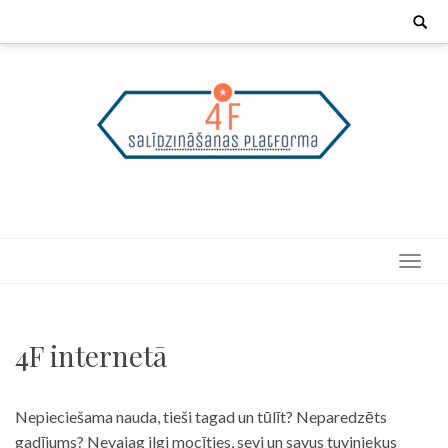
Skip
Search
for:
to
content
4F internetā
Nepieciešama nauda, tieši tagad un tūlīt? Neparedzēts
gadījums? Nevajag ilgi mocīties, sevi un savus tuviniekus