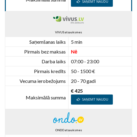
SAŅEMT NAUDU
VIVUS atsauksmes
Saņemšanas laiks
5 min
Pirmais bez maksas
Nē
Darba laiks
07:00 - 23:00
Pirmais kredīts
50 - 1500 €
Vecuma ierobežojums
20 - 70 gadi
€ 425
Maksimālā summa
SAŅEMT NAUDU
ONDO atsauksmes