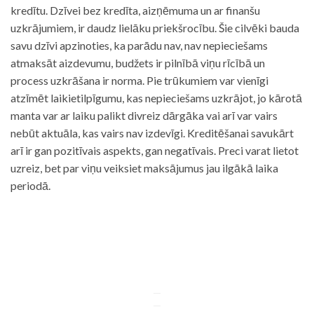
kredītu. Dzīvei bez kredīta, aizņēmuma un ar finanšu
uzkrājumiem, ir daudz lielāku priekšrocību. Šie cilvēki bauda
savu dzīvi apzinoties, ka parādu nav, nav nepieciešams
atmaksāt aizdevumu, budžets ir pilnībā viņu rīcībā un
process uzkrāšana ir norma. Pie trūkumiem var vienīgi
atzīmēt laikietilpīgumu, kas nepieciešams uzkrājot, jo kārotā
manta var ar laiku palikt divreiz dārgāka vai arī var vairs
nebūt aktuāla, kas vairs nav izdevīgi. Kreditēšanai savukārt
arī ir gan pozitīvais aspekts, gan negatīvais. Preci varat lietot
uzreiz, bet par viņu veiksiet maksājumus jau ilgākā laika
periodā.