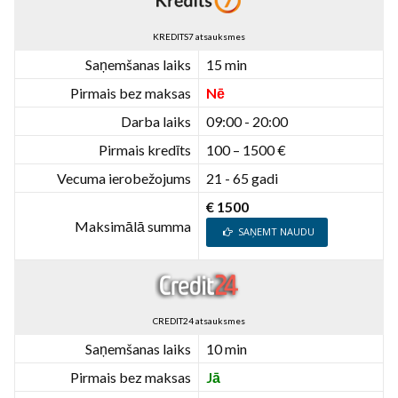
KREDITS7 atsauksmes
Saņemšanas laiks
15 min
Pirmais bez maksas
Nē
Darba laiks
09:00 - 20:00
Pirmais kredīts
100 – 1500 €
Vecuma ierobežojums
21 - 65 gadi
€ 1500
Maksimālā summa
SAŅEMT NAUDU
CREDIT24 atsauksmes
Saņemšanas laiks
10 min
Pirmais bez maksas
Jā