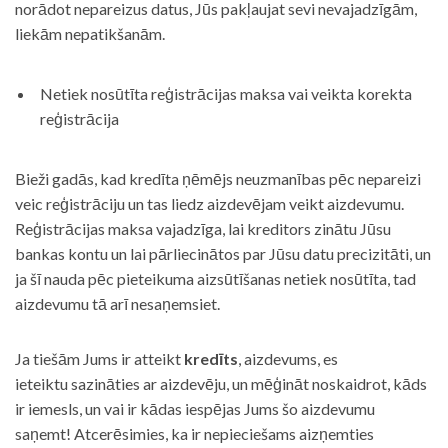
norādot nepareizus datus, Jūs pakļaujat sevi nevajadzīgām,
liekām nepatikšanām.
Netiek nosūtīta reģistrācijas maksa vai veikta korekta
reģistrācija
Bieži gadās, kad kredīta ņēmējs neuzmanības pēc nepareizi
veic reģistrāciju un tas liedz aizdevējam veikt aizdevumu.
Reģistrācijas maksa vajadzīga, lai kreditors zinātu Jūsu
bankas kontu un lai pārliecinātos par Jūsu datu precizitāti, un
ja šī nauda pēc pieteikuma aizsūtīšanas netiek nosūtīta, tad
aizdevumu tā arī nesaņemsiet.
Ja tiešām Jums ir atteikt
kredīts
, aizdevums, es
ieteiktu sazināties ar aizdevēju, un mēģināt noskaidrot, kāds
ir iemesls, un vai ir kādas iespējas Jums šo aizdevumu
saņemt! Atcerēsimies, ka ir nepieciešams aizņemties