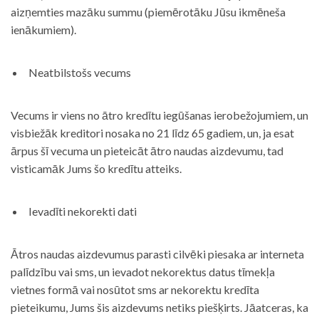
aizņemties mazāku summu (piemērotāku Jūsu ikmēneša
ienākumiem).
Neatbilstošs vecums
Vecums ir viens no ātro kredītu iegūšanas ierobežojumiem, un
visbiežāk kreditori nosaka no 21 līdz 65 gadiem, un, ja esat
ārpus šī vecuma un pieteicāt ātro naudas aizdevumu, tad
visticamāk Jums šo kredītu atteiks.
Ievadīti nekorekti dati
Ātros naudas aizdevumus parasti cilvēki piesaka ar interneta
palīdzību vai sms, un ievadot nekorektus datus tīmekļa
vietnes formā vai nosūtot sms ar nekorektu kredīta
pieteikumu, Jums šis aizdevums netiks piešķirts. Jāatceras, ka