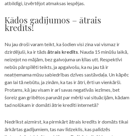
atbildīgi, izvērtējot atmaksas iespējas.
Kādos gadījumos – ātrais
kredīts!
Nu jau droši varam teikt, ka šodien visi zina vai vismaz ir
dzirdējuši, ka ir tāds
ātrais kredīts
. Nauda 15 minūšu laikā,
neizejot no mājām, bez galvojuma un ķīlas utt. Respektīvi
nebūs pārspīlēti teikts, ja apgalvošu, ka nu jau tā ir
neatņemama mūsu sabiedrības dzīves sastāvdaļa. Un kāpēc
gan lai tā nebūtu, ja zinām, ka tas ir ātri, ērti un vienkārši.
Protams, kā jau visam ir arī savas negatīvās iezīmes, bet
šoreiz gan gribētos parunāt par mērķi vai situācijām, kādam
tad nolūkam ir domāti ātrie kredīti internetā?
Nedrīkst aizmirst, ka pirmkārt ātrais kredīts ir domāts tikai
ārkārtas gadījumiem, tas nav līdzeklis, kas palīdzēs