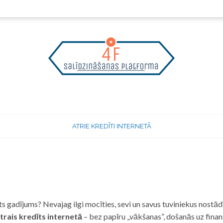
ATRIE KREDĪTI INTERNETĀ
 gadījums? Nevajag ilgi mocīties, sevi un savus tuviniekus nostādī
trais kredīts internetā
– bez papīru „vākšanas”, došanās uz fina