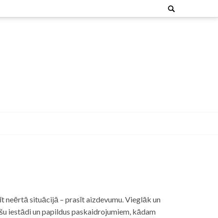
Search
for:
t neērtā situācijā – prasīt aizdevumu. Vieglāk un
nšu iestādi un papildus paskaidrojumiem, kādam