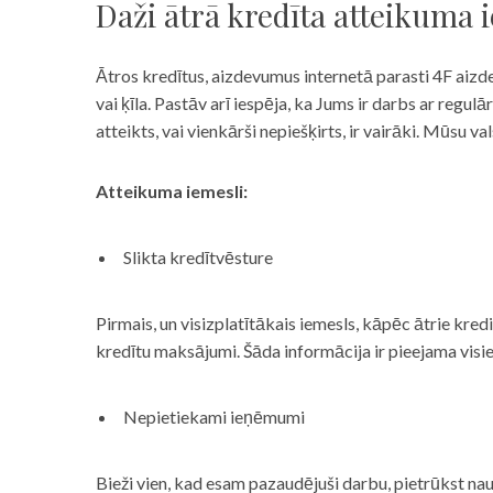
Daži ātrā kredīta atteikuma 
Ātros kredītus, aizdevumus internetā parasti 4F aizd
vai ķīla. Pastāv arī iespēja, ka Jums ir darbs ar reg
atteikts, vai vienkārši nepiešķirts, ir vairāki. Mūsu
Atteikuma iemesli:
Slikta kredītvēsture
Pirmais, un visizplatītākais iemesls, kāpēc ātrie kre
kredītu maksājumi. Šāda informācija ir pieejama visi
Nepietiekami ieņēmumi
Bieži vien, kad esam pazaudējuši darbu, pietrūkst nau