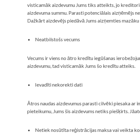
visticamāk aizdevumu Jums tiks atteikts, jo kreditor
aizdevuma summu. Parasti potenciālais aizņēmējs neņe
Dažkārt aizdevējs piedāvā Jums aizņemties mazāku
Neatbilstošs vecums
Vecums ir viens no ātro kredītu iegūšanas ierobežojum
aizdevumu, tad visticamāk Jums šo kredītu atteiks.
Ievadīti nekorekti dati
Ātros naudas aizdevumus parasti cilvēki piesaka ar i
pieteikumu, Jums šis aizdevums netiks piešķirts. Jāa
Netiek nosūtīta reģistrācijas maksa vai veikta ko