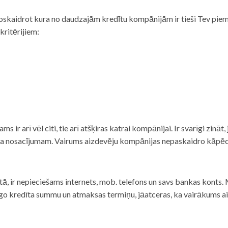
noskaidrot kura no daudzajām kredītu kompānijām ir tieši Tev piemē
 kritērijiem:
tams ir arī vēl citi, tie arī atšķiras katrai kompānijai. Ir svarīgi zin
nta nosacījumam. Vairums aizdevēju kompānijas nepaskaidro kāpēc t
ā, ir nepieciešams internets, mob. telefons un savs bankas konts. Ma
dzīgo kredīta summu un atmaksas termiņu, jāatceras, ka vairākums a