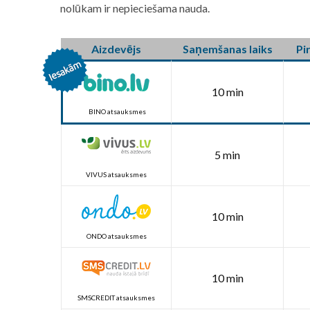
nolūkam ir nepieciešama nauda.
Aizdevējs
Saņemšanas laiks
Pi
10 min
BINO atsauksmes
5 min
VIVUS atsauksmes
10 min
ONDO atsauksmes
10 min
SMSCREDIT atsauksmes