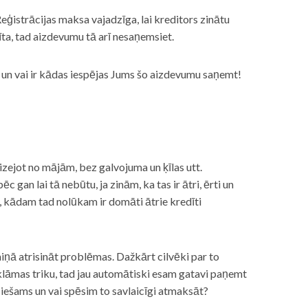
eģistrācijas maksa vajadzīga, lai kreditors zinātu
īta, tad aizdevumu tā arī nesaņemsiet.
s, un vai ir kādas iespējas Jums šo aizdevumu saņemt!
izejot no mājām, bez galvojuma un ķīlas utt.
gan lai tā nebūtu, ja zinām, ka tas ir ātri, ērti un
m, kādam tad nolūkam ir domāti ātrie kredīti
miņā atrisināt problēmas. Dažkārt cilvēki par to
lāmas triku, tad jau automātiski esam gatavi paņemt
ciešams un vai spēsim to savlaicīgi atmaksāt?