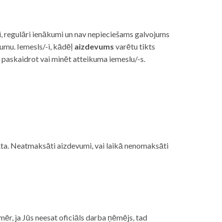
i, regulāri ienākumi un nav nepieciešams galvojums
vumu. Iemesls/-i, kādēļ
aizdevums
varētu tikts
s paskaidrot vai minēt atteikuma iemeslu/-s.
ojāta. Neatmaksāti aizdevumi, vai laikā nenomaksāti
mēr, ja Jūs neesat oficiāls darba ņēmējs, tad