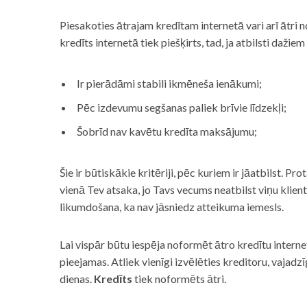
Piesakoties ātrajam kredītam internetā vari arī ātri 
kredīts internetā tiek piešķirts, tad, ja atbilsti dažiem
Ir pierādāmi stabili ikmēneša ienākumi;
Pēc izdevumu segšanas paliek brīvie līdzekļi;
Šobrīd nav kavētu kredīta maksājumu;
Šie ir būtiskākie kritēriji, pēc kuriem ir jāatbilst. Pro
vienā Tev atsaka, jo Tavs vecums neatbilst viņu klie
likumdošana, ka nav jāsniedz atteikuma iemesls.
Lai vispār būtu iespēja noformēt ātro kredītu internet
pieejamas. Atliek vienīgi izvēlēties kreditoru, vaja
dienas.
Kredīts
tiek noformēts ātri.