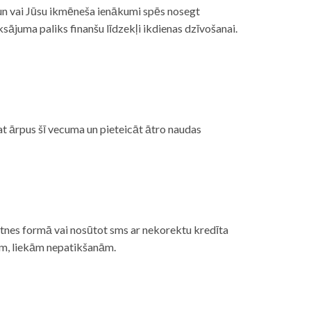
, un vai Jūsu ikmēneša ienākumi spēs nosegt
ājuma paliks finanšu līdzekļi ikdienas dzīvošanai.
at ārpus šī vecuma un pieteicāt ātro naudas
etnes formā vai nosūtot sms ar nekorektu kredīta
gām, liekām nepatikšanām.