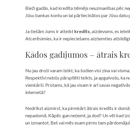
Bieži gadās, kad kredīta ņēmējs neuzmanības pēc nepar
Jūsu bankas kontu un lai pārliecinātos par Jūsu datu p
Ja tiešām Jums ir atteikt
kredīts
, aizdevums, es iete
Atcerēsimies, ka ir nepieciešams aizņemties atbildīgi
Kādos gadījumos – ātrais kre
Nu jau droši varam teikt, ka šodien visi zina vai vismaz
Respektīvi nebūs pārspīlēti teikts, ja apgalvošu, ka n
vienkārši. Protams, kā jau visam ir arī savas negatīv
internetā?
Nedrīkst aizmirst, ka pirmkārt ātrais kredīts ir domāt
nepadomā. Kāpēc gan neņemt, ja dod? Un vēl kad izd
un izmantot. Bet vai mēs esam pirms tam pārdomājuši 