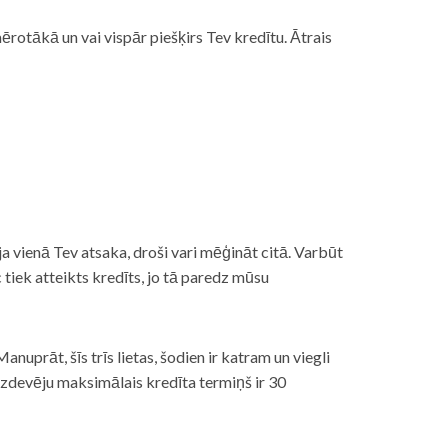
rotākā un vai vispār piešķirs Tev kredītu. Ātrais
āt, ja vienā Tev atsaka, droši vari mēģināt citā. Varbūt
iek atteikts kredīts, jo tā paredz mūsu
nuprāt, šīs trīs lietas, šodien ir katram un viegli
izdevēju maksimālais kredīta termiņš ir 30