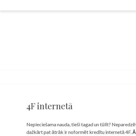
Skip
to
content
4F internetā
Nepieciešama nauda, tieši tagad un tūlīt? Neparedzēts
dažkārt pat ātrāk ir noformēt kredītu internetā 4F.
Ā