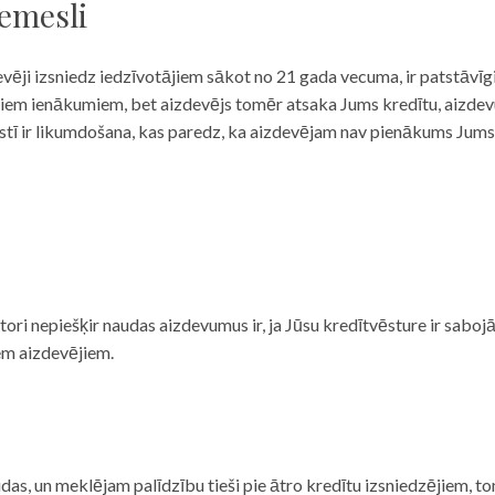
iemesli
evēji izsniedz iedzīvotājiem sākot no 21 gada vecuma, ir patstāvīg
ulāriem ienākumiem, bet aizdevējs tomēr atsaka Jums kredītu, aizde
 valstī ir likumdošana, kas paredz, ka aizdevējam nav pienākums Jum
ditori nepiešķir naudas aizdevumus ir, ja Jūsu kredītvēsture ir sab
em aizdevējiem.
das, un meklējam palīdzību tieši pie ātro kredītu izsniedzējiem, to