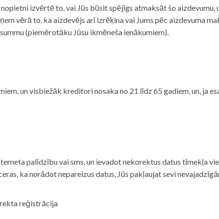
i nopietni izvērtē to, vai Jūs būsit spējīgs atmaksāt šo aizdevumu
m vērā to, ka aizdevējs arī izrēķina vai Jums pēc aizdevuma maks
 summu (piemērotāku Jūsu ikmēneša ienākumiem).
iem, un visbiežāk kreditori nosaka no 21 līdz 65 gadiem, un, ja es
nterneta palīdzību vai sms, un ievadot nekorektus datus tīmekļa vi
tceras, ka norādot nepareizus datus, Jūs pakļaujat sevi nevajadzī
rekta reģistrācija