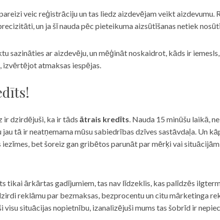
eizi veic reģistrāciju un tas liedz aizdevējam veikt aizdevumu. R
recizitāti, un ja šī nauda pēc pieteikuma aizsūtīšanas netiek nosūt
iktu sazināties ar aizdevēju, un mēģināt noskaidrot, kāds ir iemesl
, izvērtējot atmaksas iespējas.
dīts!
 ir dzirdējuši, ka ir tāds
ātrais kredīts
. Nauda 15 minūšu laikā, ne
u jau tā ir neatņemama mūsu sabiedrības dzīves sastāvdaļa. Un kāpēc 
ās iezīmes, bet šoreiz gan gribētos parunāt par mērķi vai situācijā
s tikai ārkārtas gadījumiem, tas nav līdzeklis, kas palīdzēs ilgter
zirdi reklāmu par bezmaksas, bezprocentu un citu mārketinga rek
visu situācijas nopietnību, izanalizējuši mums tas šobrīd ir nepie