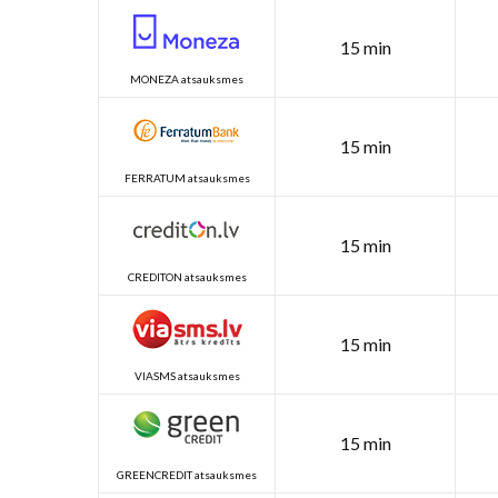
15 min
MONEZA atsauksmes
15 min
FERRATUM atsauksmes
15 min
CREDITON atsauksmes
15 min
VIASMS atsauksmes
15 min
GREENCREDIT atsauksmes