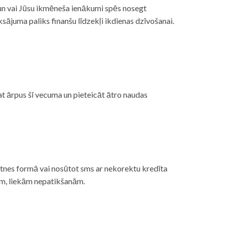
, un vai Jūsu ikmēneša ienākumi spēs nosegt
ājuma paliks finanšu līdzekļi ikdienas dzīvošanai.
at ārpus šī vecuma un pieteicāt ātro naudas
etnes formā vai nosūtot sms ar nekorektu kredīta
gām, liekām nepatikšanām.