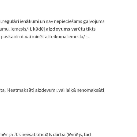
i, regulāri ienākumi un nav nepieciešams galvojums
vumu. Iemesls/-i, kādēļ
aizdevums
varētu tikts
s paskaidrot vai minēt atteikuma iemeslu/-s.
ojāta. Neatmaksāti aizdevumi, vai laikā nenomaksāti
mēr, ja Jūs neesat oficiāls darba ņēmējs, tad