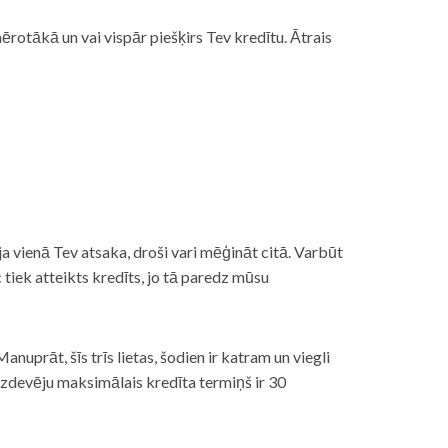
rotākā un vai vispār piešķirs Tev kredītu. Ātrais
āt, ja vienā Tev atsaka, droši vari mēģināt citā. Varbūt
iek atteikts kredīts, jo tā paredz mūsu
nuprāt, šīs trīs lietas, šodien ir katram un viegli
izdevēju maksimālais kredīta termiņš ir 30