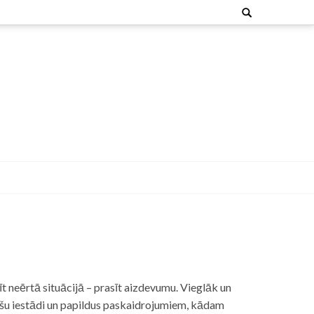
Search
for:
t neērtā situācijā – prasīt aizdevumu. Vieglāk un
nšu iestādi un papildus paskaidrojumiem, kādam