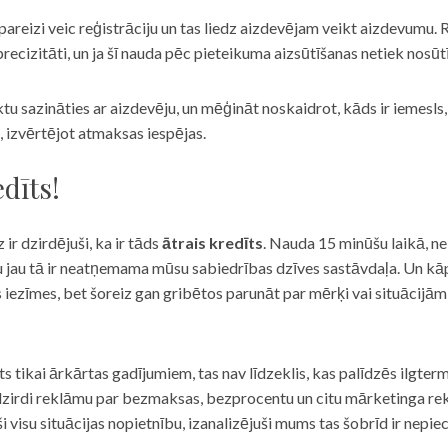
eizi veic reģistrāciju un tas liedz aizdevējam veikt aizdevumu. R
recizitāti, un ja šī nauda pēc pieteikuma aizsūtīšanas netiek nosūt
iktu sazināties ar aizdevēju, un mēģināt noskaidrot, kāds ir iemesl
, izvērtējot atmaksas iespējas.
dīts!
 ir dzirdējuši, ka ir tāds
ātrais kredīts
. Nauda 15 minūšu laikā, ne
u jau tā ir neatņemama mūsu sabiedrības dzīves sastāvdaļa. Un kāpēc 
ās iezīmes, bet šoreiz gan gribētos parunāt par mērķi vai situācijā
s tikai ārkārtas gadījumiem, tas nav līdzeklis, kas palīdzēs ilgter
zirdi reklāmu par bezmaksas, bezprocentu un citu mārketinga rek
visu situācijas nopietnību, izanalizējuši mums tas šobrīd ir nepie