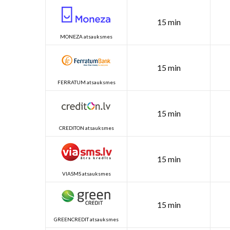
15 min
MONEZA atsauksmes
15 min
FERRATUM atsauksmes
15 min
CREDITON atsauksmes
15 min
VIASMS atsauksmes
15 min
GREENCREDIT atsauksmes