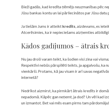
Bieži gadās, kad kredīta ņēmējs neuzmanības pēc nepar
Jūsu bankas kontu un lai pārliecinātos par Jūsu datu p
Ja tiešām Jums ir atteikt
kredīts
, aizdevums, es iete
Atcerēsimies, ka ir nepieciešams aizņemties atbildīgi
Kādos gadījumos – ātrais kre
Nu jau droši varam teikt, ka šodien visi zina vai vismaz
Respektīvi nebūs pārspīlēti teikts, ja apgalvošu, ka n
vienkārši. Protams, kā jau visam ir arī savas negatīv
internetā?
Nedrīkst aizmirst, ka pirmkārt ātrais kredīts ir domāt
nepadomā. Kāpēc gan neņemt, ja dod? Un vēl kad izd
un izmantot. Bet vai mēs esam pirms tam pārdomājuši 