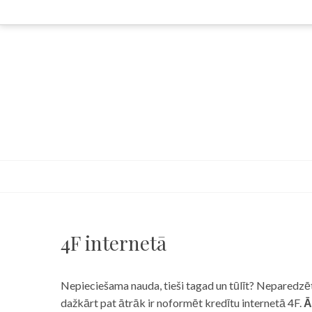
Skip
to
content
4F internetā
Nepieciešama nauda, tieši tagad un tūlīt? Neparedzēts
dažkārt pat ātrāk ir noformēt kredītu internetā 4F.
Ā