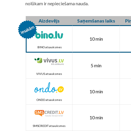
nolūkam ir nepieciešama nauda.
Aizdevējs
Saņemšanas laiks
Pi
10 min
BINO atsauksmes
5 min
VIVUS atsauksmes
10 min
ONDO atsauksmes
10 min
SMSCREDIT atsauksmes