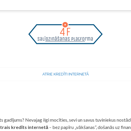
ATRIE KREDĪTI INTERNETĀ
 gadījums? Nevajag ilgi mocīties, sevi un savus tuviniekus nostādī
trais kredīts internetā
– bez papīru „vākšanas”, došanās uz fina