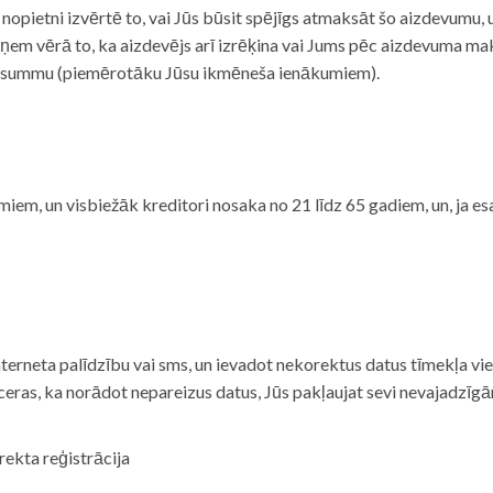
i nopietni izvērtē to, vai Jūs būsit spējīgs atmaksāt šo aizdevumu
m vērā to, ka aizdevējs arī izrēķina vai Jums pēc aizdevuma maks
 summu (piemērotāku Jūsu ikmēneša ienākumiem).
iem, un visbiežāk kreditori nosaka no 21 līdz 65 gadiem, un, ja es
nterneta palīdzību vai sms, un ievadot nekorektus datus tīmekļa vi
tceras, ka norādot nepareizus datus, Jūs pakļaujat sevi nevajadzī
rekta reģistrācija