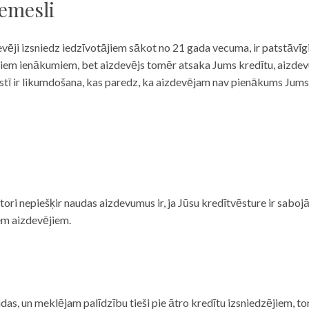
iemesli
evēji izsniedz iedzīvotājiem sākot no 21 gada vecuma, ir patstāvīg
ulāriem ienākumiem, bet aizdevējs tomēr atsaka Jums kredītu, aizde
 valstī ir likumdošana, kas paredz, ka aizdevējam nav pienākums Jum
ditori nepiešķir naudas aizdevumus ir, ja Jūsu kredītvēsture ir sab
em aizdevējiem.
das, un meklējam palīdzību tieši pie ātro kredītu izsniedzējiem, to