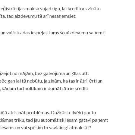
eģistrācijas maksa vajadzīga, lai kreditors zinātu
īta, tad aizdevumu tā arī nesaņemsiet.
s, un vai ir kādas iespējas Jums šo aizdevumu saņemt!
izejot no mājām, bez galvojuma un ķīlas utt.
gan lai tā nebūtu, ja zinām, ka tas ir ātri, ērti un
m, kādam tad nolūkam ir domāti ātrie kredīti
miņā atrisināt problēmas. Dažkārt cilvēki par to
lāmas triku, tad jau automātiski esam gatavi paņemt
ciešams un vai spēsim to savlaicīgi atmaksāt?