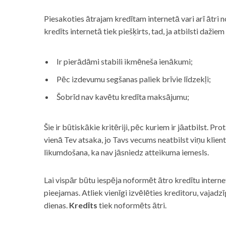
Piesakoties ātrajam kredītam internetā vari arī ātri 
kredīts internetā tiek piešķirts, tad, ja atbilsti dažiem
Ir pierādāmi stabili ikmēneša ienākumi;
Pēc izdevumu segšanas paliek brīvie līdzekļi;
Šobrīd nav kavētu kredīta maksājumu;
Šie ir būtiskākie kritēriji, pēc kuriem ir jāatbilst. Pro
vienā Tev atsaka, jo Tavs vecums neatbilst viņu klie
likumdošana, ka nav jāsniedz atteikuma iemesls.
Lai vispār būtu iespēja noformēt ātro kredītu internet
pieejamas. Atliek vienīgi izvēlēties kreditoru, vaja
dienas.
Kredīts
tiek noformēts ātri.