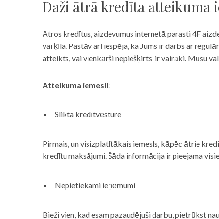
Daži ātrā kredīta atteikuma 
Ātros kredītus, aizdevumus internetā parasti 4F aizd
vai ķīla. Pastāv arī iespēja, ka Jums ir darbs ar reg
atteikts, vai vienkārši nepiešķirts, ir vairāki. Mūsu
Atteikuma iemesli:
Slikta kredītvēsture
Pirmais, un visizplatītākais iemesls, kāpēc ātrie kre
kredītu maksājumi. Šāda informācija ir pieejama visi
Nepietiekami ieņēmumi
Bieži vien, kad esam pazaudējuši darbu, pietrūkst nau