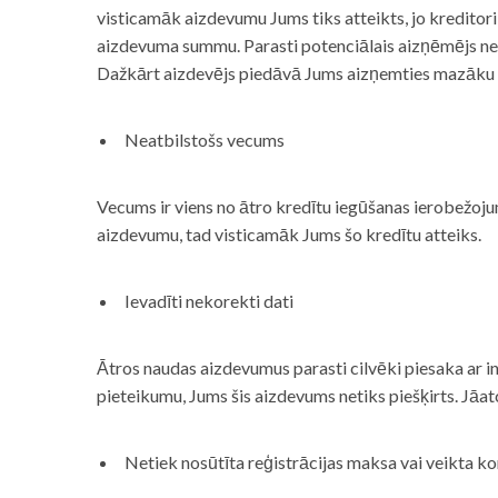
visticamāk aizdevumu Jums tiks atteikts, jo kreditor
aizdevuma summu. Parasti potenciālais aizņēmējs neņe
Dažkārt aizdevējs piedāvā Jums aizņemties mazāku
Neatbilstošs vecums
Vecums ir viens no ātro kredītu iegūšanas ierobežojum
aizdevumu, tad visticamāk Jums šo kredītu atteiks.
Ievadīti nekorekti dati
Ātros naudas aizdevumus parasti cilvēki piesaka ar i
pieteikumu, Jums šis aizdevums netiks piešķirts. Jāa
Netiek nosūtīta reģistrācijas maksa vai veikta ko