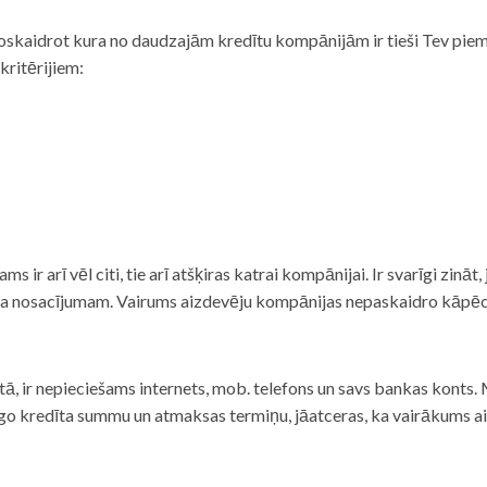
noskaidrot kura no daudzajām kredītu kompānijām ir tieši Tev piemē
 kritērijiem:
tams ir arī vēl citi, tie arī atšķiras katrai kompānijai. Ir svarīgi zin
nta nosacījumam. Vairums aizdevēju kompānijas nepaskaidro kāpēc t
ā, ir nepieciešams internets, mob. telefons un savs bankas konts. Ma
dzīgo kredīta summu un atmaksas termiņu, jāatceras, ka vairākums a