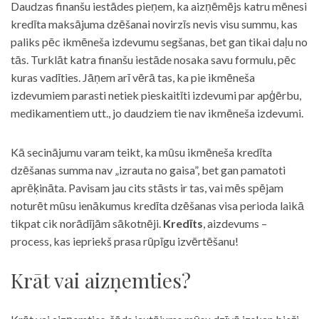
Daudzas finanšu iestādes pieņem, ka aizņēmējs katru mēnesi
kredīta maksājuma dzēšanai novirzīs nevis visu summu, kas
paliks pēc ikmēneša izdevumu segšanas, bet gan tikai daļu no
tās. Turklāt katra finanšu iestāde nosaka savu formulu, pēc
kuras vadīties. Jāņem arī vērā tas, ka pie ikmēneša
izdevumiem parasti netiek pieskaitīti izdevumi par apģērbu,
medikamentiem utt., jo daudziem tie nav ikmēneša izdevumi.
Kā secinājumu varam teikt, ka mūsu ikmēneša kredīta
dzēšanas summa nav „izrauta no gaisa”, bet gan pamatoti
aprēķināta. Pavisam jau cits stāsts ir tas, vai mēs spējam
noturēt mūsu ienākumus kredīta dzēšanas visa perioda laikā
tikpat cik norādījām sākotnēji.
Kredīts
, aizdevums –
process, kas iepriekš prasa rūpīgu izvērtēšanu!
Krāt vai aizņemties?