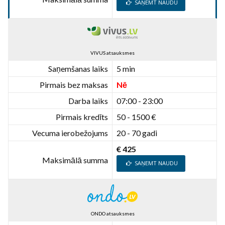
SAŅEMT NAUDU
VIVUS atsauksmes
Saņemšanas laiks
5 min
Pirmais bez maksas
Nē
Darba laiks
07:00 - 23:00
Pirmais kredīts
50 - 1500 €
Vecuma ierobežojums
20 - 70 gadi
€ 425
Maksimālā summa
SAŅEMT NAUDU
ONDO atsauksmes