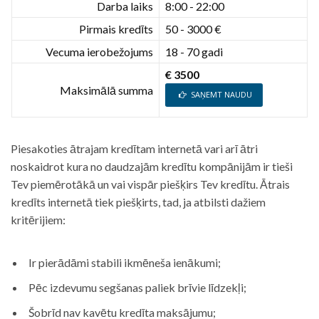
Darba laiks
8:00 - 22:00
Pirmais kredīts
50 - 3000 €
Vecuma ierobežojums
18 - 70 gadi
€ 3500
Maksimālā summa
SAŅEMT NAUDU
Piesakoties ātrajam kredītam internetā vari arī ātri
noskaidrot kura no daudzajām kredītu kompānijām ir tieši
Tev piemērotākā un vai vispār piešķirs Tev kredītu. Ātrais
kredīts internetā tiek piešķirts, tad, ja atbilsti dažiem
kritērijiem:
Ir pierādāmi stabili ikmēneša ienākumi;
Pēc izdevumu segšanas paliek brīvie līdzekļi;
Šobrīd nav kavētu kredīta maksājumu;