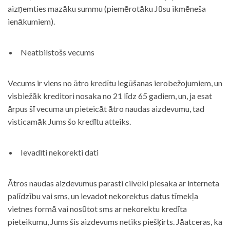
aizņemties mazāku summu (piemērotāku Jūsu ikmēneša
ienākumiem).
Neatbilstošs vecums
Vecums ir viens no ātro kredītu iegūšanas ierobežojumiem, un
visbiežāk kreditori nosaka no 21 līdz 65 gadiem, un, ja esat
ārpus šī vecuma un pieteicāt ātro naudas aizdevumu, tad
visticamāk Jums šo kredītu atteiks.
Ievadīti nekorekti dati
Ātros naudas aizdevumus parasti cilvēki piesaka ar interneta
palīdzību vai sms, un ievadot nekorektus datus tīmekļa
vietnes formā vai nosūtot sms ar nekorektu kredīta
pieteikumu, Jums šis aizdevums netiks piešķirts. Jāatceras, ka