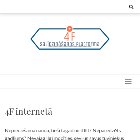
Skip
Search
for:
to
content
4F internetā
Nepieciešama nauda, tieši tagad un tūlīt? Neparedzēts
gadījums? Nevajag ilgi mocīties, sevi un savus tuviniekus