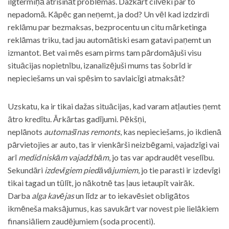
ilgtermiņā atrisināt problēmas. Dažkārt cilvēki par to
nepadomā. Kāpēc gan neņemt, ja dod? Un vēl kad izdzirdi
reklāmu par bezmaksas, bezprocentu un citu mārketinga
reklāmas triku, tad jau automātiski esam gatavi paņemt un
izmantot. Bet vai mēs esam pirms tam pārdomājuši visu
situācijas nopietnību, izanalizējuši mums tas šobrīd ir
nepieciešams un vai spēsim to savlaicīgi atmaksāt?
Uzskatu, ka ir tikai dažas situācijas, kad varam atļauties ņemt
ātro kredītu. Ārkārtas gadījumi. Pēkšņi,
neplānots
automašīnas remonts
, kas nepieciešams, jo ikdienā
pārvietojies ar auto, tas ir vienkārši neizbēgami, vajadzīgi vai
arī
medicīniskām vajadzībām
, jo tas var apdraudēt veselību.
Sekundāri
izdevīgiem piedāvājumiem
, jo tie parasti ir izdevīgi
tikai tagad un tūlīt, jo nākotnē tas ļaus ietaupīt vairāk.
Darba
alga kavējas
un līdz ar to iekavēsiet obligātos
ikmēneša maksājumus, kas savukārt var novest pie lielākiem
finansiāliem zaudējumiem (soda procenti).