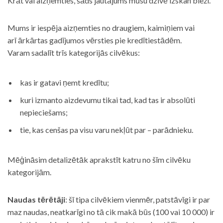
Krāt vai aizņemties, šāds jautājums mūsu dzīvē izskan bieži.
Mums ir iespēja aizņemties no draugiem, kaimiņiem vai
arī ārkārtas gadījumos vērsties pie kredītiestādēm.
Varam sadalīt trīs kategorijās cilvēkus:
kas ir gatavi ņemt kredītu;
kuri izmanto aizdevumu tikai tad, kad tas ir absolūti
nepieciešams;
tie, kas cenšas pa visu varu nekļūt par – parādnieku.
Mēģināsim detalizētāk aprakstīt katru no šīm cilvēku
kategorijām.
Naudas tērētāji
: šī tipa cilvēkiem vienmēr, patstāvīgi ir par
maz naudas, neatkarīgi no tā cik makā būs (100 vai 10 000) ir