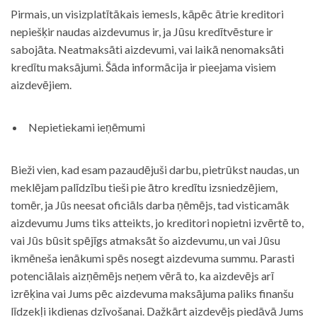
Pirmais, un visizplatītākais iemesls, kāpēc ātrie kreditori
nepiešķir naudas aizdevumus ir, ja Jūsu kredītvēsture ir
sabojāta. Neatmaksāti aizdevumi, vai laikā nenomaksāti
kredītu maksājumi. Šāda informācija ir pieejama visiem
aizdevējiem.
Nepietiekami ieņēmumi
Bieži vien, kad esam pazaudējuši darbu, pietrūkst naudas, un
meklējam palīdzību tieši pie ātro kredītu izsniedzējiem,
tomēr, ja Jūs neesat oficiāls darba ņēmējs, tad visticamāk
aizdevumu Jums tiks atteikts, jo kreditori nopietni izvērtē to,
vai Jūs būsit spējīgs atmaksāt šo aizdevumu, un vai Jūsu
ikmēneša ienākumi spēs nosegt aizdevuma summu. Parasti
potenciālais aizņēmējs neņem vērā to, ka aizdevējs arī
izrēķina vai Jums pēc aizdevuma maksājuma paliks finanšu
līdzekļi ikdienas dzīvošanai. Dažkārt aizdevējs piedāvā Jums