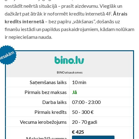
nostādīt neērtā situācijā – prasīt aizdevumu. Vieglāk un
dažkārt pat ātrāk ir noformēt kredītu internetā 4F.
Ātrais
kredīts internetā
– bez papīru „vākšanas”, došanās uz
finanšu iestādi un papildus paskaidrojumiem, kādam nolūkam
ir nepieciešama nauda.
BINO atsauksmes
Saņemšanas laiks
10 min
Pirmais bez maksas
Jā
Darba laiks
07:00 - 23:00
Pirmais kredīts
50 - 300 €
Vecuma ierobežojums
20 - 70 gadi
€ 425
Maksimālā summa