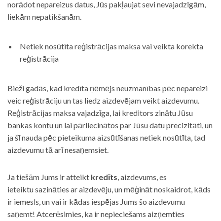
norādot nepareizus datus, Jūs pakļaujat sevi nevajadzīgām,
liekām nepatikšanām.
Netiek nosūtīta reģistrācijas maksa vai veikta korekta
reģistrācija
Bieži gadās, kad kredīta ņēmējs neuzmanības pēc nepareizi
veic reģistrāciju un tas liedz aizdevējam veikt aizdevumu.
Reģistrācijas maksa vajadzīga, lai kreditors zinātu Jūsu
bankas kontu un lai pārliecinātos par Jūsu datu precizitāti, un
ja šī nauda pēc pieteikuma aizsūtīšanas netiek nosūtīta, tad
aizdevumu tā arī nesaņemsiet.
Ja tiešām Jums ir atteikt
kredīts
, aizdevums, es
ieteiktu sazināties ar aizdevēju, un mēģināt noskaidrot, kāds
ir iemesls, un vai ir kādas iespējas Jums šo aizdevumu
saņemt! Atcerēsimies, ka ir nepieciešams aizņemties