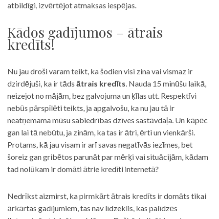
atbildīgi, izvērtējot atmaksas iespējas.
Kādos gadījumos – ātrais
kredīts!
Nu jau droši varam teikt, ka šodien visi zina vai vismaz ir
dzirdējuši, ka ir tāds
ātrais kredīts
. Nauda 15 minūšu laikā,
neizejot no mājām, bez galvojuma un ķīlas utt. Respektīvi
nebūs pārspīlēti teikts, ja apgalvošu, ka nu jau tā ir
neatņemama mūsu sabiedrības dzīves sastāvdaļa. Un kāpēc
gan lai tā nebūtu, ja zinām, ka tas ir ātri, ērti un vienkārši.
Protams, kā jau visam ir arī savas negatīvās iezīmes, bet
šoreiz gan gribētos parunāt par mērķi vai situācijām, kādam
tad nolūkam ir domāti ātrie kredīti internetā?
Nedrīkst aizmirst, ka pirmkārt ātrais kredīts ir domāts tikai
ārkārtas gadījumiem, tas nav līdzeklis, kas palīdzēs