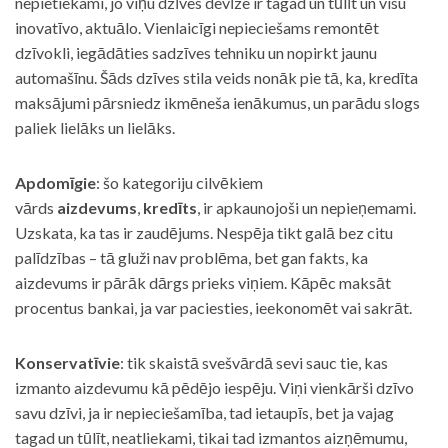
nepietiekami, jo viņu dzīves devīze ir tagad un tūlīt un visu
inovatīvo, aktuālo. Vienlaicīgi nepieciešams remontēt
dzīvokli, iegādāties sadzīves tehniku un nopirkt jaunu
automašīnu. Šāds dzīves stila veids nonāk pie tā, ka, kredīta
maksājumi pārsniedz ikmēneša ienākumus, un parādu slogs
paliek lielāks un lielāks.
Apdomīgie
: šo kategoriju cilvēkiem
vārds
aizdevums
,
kredīts
, ir apkaunojoši un nepieņemami.
Uzskata, ka tas ir zaudējums. Nespēja tikt galā bez citu
palīdzības – tā gluži nav problēma, bet gan fakts, ka
aizdevums ir pārāk dārgs prieks viņiem. Kāpēc maksāt
procentus bankai, ja var paciesties, ieekonomēt vai sakrāt.
Konservatīvie
: tik skaistā svešvārdā sevi sauc tie, kas
izmanto aizdevumu kā pēdējo iespēju. Viņi vienkārši dzīvo
savu dzīvi, ja ir nepieciešamība, tad ietaupīs, bet ja vajag
tagad un tūlīt, neatliekami, tikai tad izmantos aizņēmumu,