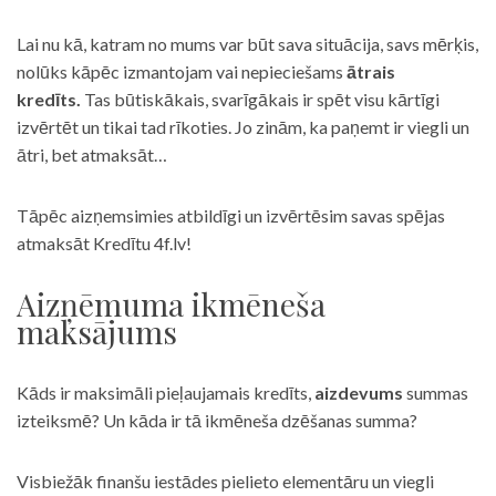
Lai nu kā, katram no mums var būt sava situācija, savs mērķis,
nolūks kāpēc izmantojam vai nepieciešams
ātrais
kredīts.
Tas būtiskākais, svarīgākais ir spēt visu kārtīgi
izvērtēt un tikai tad rīkoties. Jo zinām, ka paņemt ir viegli un
ātri, bet atmaksāt…
Tāpēc aizņemsimies atbildīgi un izvērtēsim savas spējas
atmaksāt Kredītu 4f.lv!
Aizņēmuma ikmēneša
maksājums
Kāds ir maksimāli pieļaujamais kredīts,
aizdevums
summas
izteiksmē? Un kāda ir tā ikmēneša dzēšanas summa?
Visbiežāk finanšu iestādes pielieto elementāru un viegli