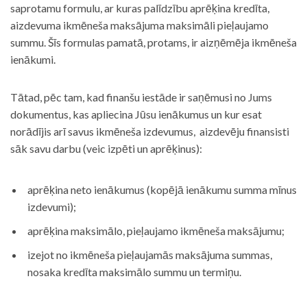
saprotamu formulu, ar kuras palīdzību aprēķina kredīta,
aizdevuma ikmēneša maksājuma maksimāli pieļaujamo
summu. Šīs formulas pamatā, protams, ir aizņēmēja ikmēneša
ienākumi.
Tātad, pēc tam, kad finanšu iestāde ir saņēmusi no Jums
dokumentus, kas apliecina Jūsu ienākumus un kur esat
norādījis arī savus ikmēneša izdevumus, aizdevēju finansisti
sāk savu darbu (veic izpēti un aprēķinus):
aprēķina neto ienākumus (kopējā ienākumu summa mīnus
izdevumi);
aprēķina maksimālo, pieļaujamo ikmēneša maksājumu;
izejot no ikmēneša pieļaujamās maksājuma summas,
nosaka kredīta maksimālo summu un termiņu.