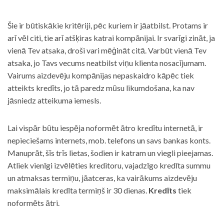
Šie ir būtiskākie kritēriji, pēc kuriem ir jāatbilst. Protams ir
arī vēl citi, tie arī atšķiras katrai kompānijai. Ir svarīgi zināt, ja
vienā Tev atsaka, droši vari mēģināt citā. Varbūt vienā Tev
atsaka, jo Tavs vecums neatbilst viņu klienta nosacījumam.
Vairums aizdevēju kompānijas nepaskaidro kāpēc tiek
atteikts kredīts, jo tā paredz mūsu likumdošana, ka nav
jāsniedz atteikuma iemesls.
Lai vispār būtu iespēja noformēt ātro kredītu internetā, ir
nepieciešams internets, mob. telefons un savs bankas konts.
Manuprāt, šīs trīs lietas, šodien ir katram un viegli pieejamas.
Atliek vienīgi izvēlēties kreditoru, vajadzīgo kredīta summu
un atmaksas termiņu, jāatceras, ka vairākums aizdevēju
maksimālais kredīta termiņš ir 30 dienas.
Kredīts
tiek
noformēts ātri.