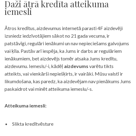
Daži ātrā kredīta atteikuma
iemesli
Ātros kredītus, aizdevumus internetā parasti 4F aizdevēji
izsniedz iedzīvotājiem sākot no 21 gada vecuma, ir
patstāvīgi, regulāri ienākumi un nav nepieciešams galvojums
vai ķīla. Pastāv arī iespēja, ka Jums ir darbs ar regulāriem
ienākumiem, bet aizdevējs tomēr atsaka Jums kredītu,
aizdevumu. Iemesls/-i, kādēļ
aizdevums
varētu tikts
atteikts, vai vienkārši nepiešķirts, ir vairāki. Mūsu valstī ir
likumdošana, kas paredz, ka aizdevējam nav pienākums Jums
paskaidrot vai minēt atteikuma iemeslu/-s.
Atteikuma iemesli:
Slikta kredītvēsture