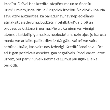
kredītu. Dzīvei bez kredīta, aizņēmuma un ar finanšu
uzkrājumiem, ir daudz lielāku priekšrocību. Šie cilvēki bauda
savu dzīvi apzinoties, ka parādu nav, nav nepieciešams
atmaksāt aizdevumu, budžets ir pilnībā viņu rīcībā un
process uzkrāšana ir norma. Pie trūkumiem var vienīgi
atzīmēt laikietilpīgumu, kas nepieciešams uzkrājot, jo kārotā
manta var ar laiku palikt divreiz dārgāka vai arī var vairs
nebūt aktuāla, kas vairs nav izdevīgi. Kreditēšanai savukārt
arī ir gan pozitīvais aspekts, gan negatīvais. Preci varat lietot
uzreiz, bet par viņu veiksiet maksājumus jau ilgākā laika
periodā.