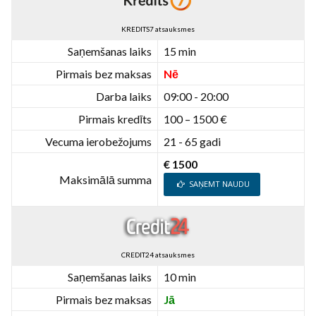
KREDITS7 atsauksmes
Saņemšanas laiks
15 min
Pirmais bez maksas
Nē
Darba laiks
09:00 - 20:00
Pirmais kredīts
100 – 1500 €
Vecuma ierobežojums
21 - 65 gadi
€ 1500
Maksimālā summa
SAŅEMT NAUDU
CREDIT24 atsauksmes
Saņemšanas laiks
10 min
Pirmais bez maksas
Jā