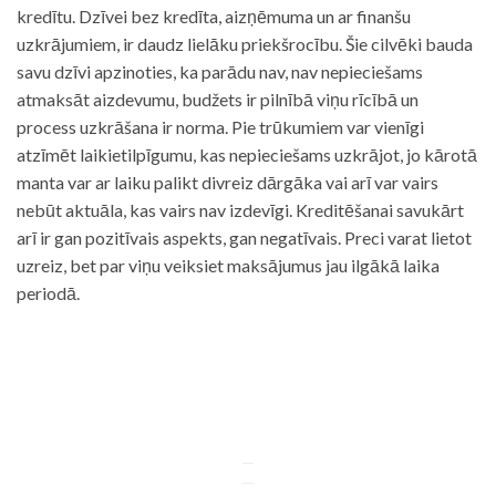
kredītu. Dzīvei bez kredīta, aizņēmuma un ar finanšu
uzkrājumiem, ir daudz lielāku priekšrocību. Šie cilvēki bauda
savu dzīvi apzinoties, ka parādu nav, nav nepieciešams
atmaksāt aizdevumu, budžets ir pilnībā viņu rīcībā un
process uzkrāšana ir norma. Pie trūkumiem var vienīgi
atzīmēt laikietilpīgumu, kas nepieciešams uzkrājot, jo kārotā
manta var ar laiku palikt divreiz dārgāka vai arī var vairs
nebūt aktuāla, kas vairs nav izdevīgi. Kreditēšanai savukārt
arī ir gan pozitīvais aspekts, gan negatīvais. Preci varat lietot
uzreiz, bet par viņu veiksiet maksājumus jau ilgākā laika
periodā.