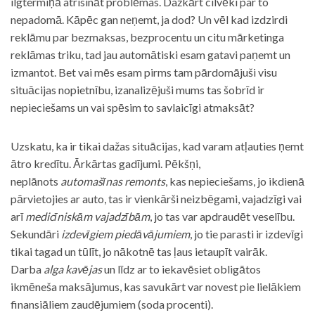
ilgtermiņā atrisināt problēmas. Dažkārt cilvēki par to
nepadomā. Kāpēc gan neņemt, ja dod? Un vēl kad izdzirdi
reklāmu par bezmaksas, bezprocentu un citu mārketinga
reklāmas triku, tad jau automātiski esam gatavi paņemt un
izmantot. Bet vai mēs esam pirms tam pārdomājuši visu
situācijas nopietnību, izanalizējuši mums tas šobrīd ir
nepieciešams un vai spēsim to savlaicīgi atmaksāt?
Uzskatu, ka ir tikai dažas situācijas, kad varam atļauties ņemt
ātro kredītu. Ārkārtas gadījumi. Pēkšņi,
neplānots
automašīnas remonts
, kas nepieciešams, jo ikdienā
pārvietojies ar auto, tas ir vienkārši neizbēgami, vajadzīgi vai
arī
medicīniskām vajadzībām
, jo tas var apdraudēt veselību.
Sekundāri
izdevīgiem piedāvājumiem
, jo tie parasti ir izdevīgi
tikai tagad un tūlīt, jo nākotnē tas ļaus ietaupīt vairāk.
Darba
alga kavējas
un līdz ar to iekavēsiet obligātos
ikmēneša maksājumus, kas savukārt var novest pie lielākiem
finansiāliem zaudējumiem (soda procenti).