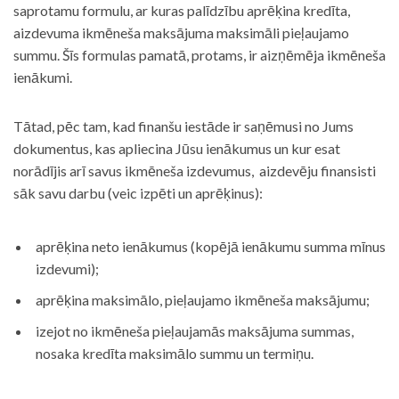
saprotamu formulu, ar kuras palīdzību aprēķina kredīta,
aizdevuma ikmēneša maksājuma maksimāli pieļaujamo
summu. Šīs formulas pamatā, protams, ir aizņēmēja ikmēneša
ienākumi.
Tātad, pēc tam, kad finanšu iestāde ir saņēmusi no Jums
dokumentus, kas apliecina Jūsu ienākumus un kur esat
norādījis arī savus ikmēneša izdevumus, aizdevēju finansisti
sāk savu darbu (veic izpēti un aprēķinus):
aprēķina neto ienākumus (kopējā ienākumu summa mīnus
izdevumi);
aprēķina maksimālo, pieļaujamo ikmēneša maksājumu;
izejot no ikmēneša pieļaujamās maksājuma summas,
nosaka kredīta maksimālo summu un termiņu.