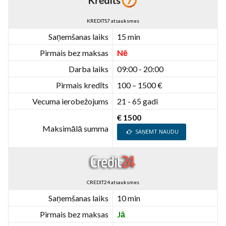
KREDITS7 atsauksmes
Saņemšanas laiks
15 min
Pirmais bez maksas
Nē
Darba laiks
09:00 - 20:00
Pirmais kredīts
100 – 1500 €
Vecuma ierobežojums
21 - 65 gadi
€ 1500
Maksimālā summa
SAŅEMT NAUDU
CREDIT24 atsauksmes
Saņemšanas laiks
10 min
Pirmais bez maksas
Jā