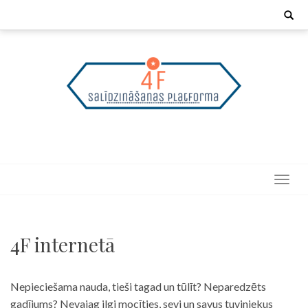
Skip
Search
for:
to
content
4F internetā
Nepieciešama nauda, tieši tagad un tūlīt? Neparedzēts
gadījums? Nevajag ilgi mocīties, sevi un savus tuviniekus