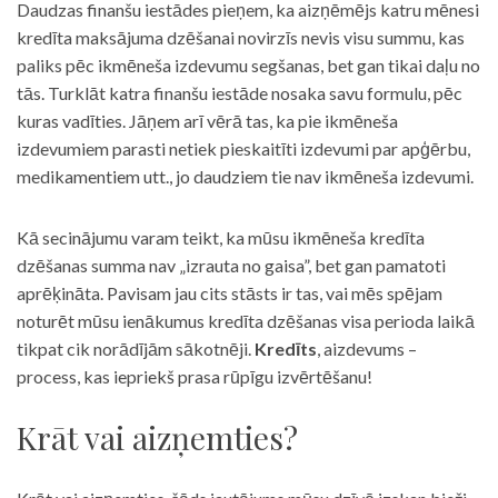
Daudzas finanšu iestādes pieņem, ka aizņēmējs katru mēnesi
kredīta maksājuma dzēšanai novirzīs nevis visu summu, kas
paliks pēc ikmēneša izdevumu segšanas, bet gan tikai daļu no
tās. Turklāt katra finanšu iestāde nosaka savu formulu, pēc
kuras vadīties. Jāņem arī vērā tas, ka pie ikmēneša
izdevumiem parasti netiek pieskaitīti izdevumi par apģērbu,
medikamentiem utt., jo daudziem tie nav ikmēneša izdevumi.
Kā secinājumu varam teikt, ka mūsu ikmēneša kredīta
dzēšanas summa nav „izrauta no gaisa”, bet gan pamatoti
aprēķināta. Pavisam jau cits stāsts ir tas, vai mēs spējam
noturēt mūsu ienākumus kredīta dzēšanas visa perioda laikā
tikpat cik norādījām sākotnēji.
Kredīts
, aizdevums –
process, kas iepriekš prasa rūpīgu izvērtēšanu!
Krāt vai aizņemties?