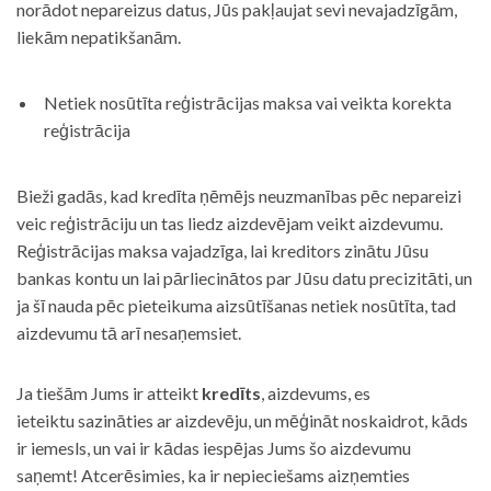
norādot nepareizus datus, Jūs pakļaujat sevi nevajadzīgām,
liekām nepatikšanām.
Netiek nosūtīta reģistrācijas maksa vai veikta korekta
reģistrācija
Bieži gadās, kad kredīta ņēmējs neuzmanības pēc nepareizi
veic reģistrāciju un tas liedz aizdevējam veikt aizdevumu.
Reģistrācijas maksa vajadzīga, lai kreditors zinātu Jūsu
bankas kontu un lai pārliecinātos par Jūsu datu precizitāti, un
ja šī nauda pēc pieteikuma aizsūtīšanas netiek nosūtīta, tad
aizdevumu tā arī nesaņemsiet.
Ja tiešām Jums ir atteikt
kredīts
, aizdevums, es
ieteiktu sazināties ar aizdevēju, un mēģināt noskaidrot, kāds
ir iemesls, un vai ir kādas iespējas Jums šo aizdevumu
saņemt! Atcerēsimies, ka ir nepieciešams aizņemties