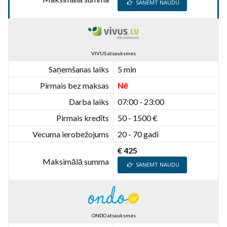
SAŅEMT NAUDU
VIVUS atsauksmes
Saņemšanas laiks
5 min
Pirmais bez maksas
Nē
Darba laiks
07:00 - 23:00
Pirmais kredīts
50 - 1500 €
Vecuma ierobežojums
20 - 70 gadi
€ 425
Maksimālā summa
SAŅEMT NAUDU
ONDO atsauksmes