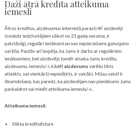
Daži ātrā kredīta atteikuma
iemesli
Ātros kredītus, aizdevumus internetā parasti 4F aizdevēji
izsniedz iedzīvotājiem sākot no 21 gada vecuma, ir
patstāvīgi, regulāri ienākumi un nav nepieciešams galvojums
vai ķīla. Pastāv arī iespēja, ka Jums ir darbs ar regulāriem
ienākumiem, bet aizdevējs tomēr atsaka Jums kredītu,
aizdevumu. Iemesls/-i, kādēļ
aizdevums
varētu tikts
atteikts, vai vienkārši nepiešķirts, ir vairāki. Mūsu valstī ir
likumdošana, kas paredz, ka aizdevējam nav pienākums Jums
paskaidrot vai minēt atteikuma iemeslu/-s.
Atteikuma iemesli:
Slikta kredītvēsture