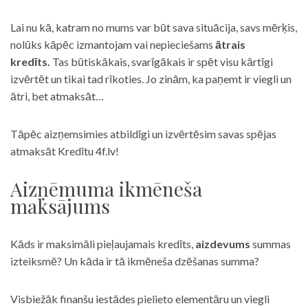
Lai nu kā, katram no mums var būt sava situācija, savs mērķis,
nolūks kāpēc izmantojam vai nepieciešams
ātrais
kredīts.
Tas būtiskākais, svarīgākais ir spēt visu kārtīgi
izvērtēt un tikai tad rīkoties. Jo zinām, ka paņemt ir viegli un
ātri, bet atmaksāt…
Tāpēc aizņemsimies atbildīgi un izvērtēsim savas spējas
atmaksāt Kredītu 4f.lv!
Aizņēmuma ikmēneša
maksājums
Kāds ir maksimāli pieļaujamais kredīts,
aizdevums
summas
izteiksmē? Un kāda ir tā ikmēneša dzēšanas summa?
Visbiežāk finanšu iestādes pielieto elementāru un viegli