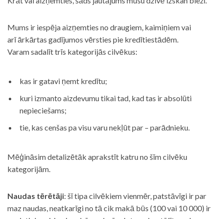
Krāt vai aizņemties, šāds jautājums mūsu dzīvē izskan bieži.
Mums ir iespēja aizņemties no draugiem, kaimiņiem vai
arī ārkārtas gadījumos vērsties pie kredītiestādēm.
Varam sadalīt trīs kategorijās cilvēkus:
kas ir gatavi ņemt kredītu;
kuri izmanto aizdevumu tikai tad, kad tas ir absolūti
nepieciešams;
tie, kas cenšas pa visu varu nekļūt par – parādnieku.
Mēģināsim detalizētāk aprakstīt katru no šīm cilvēku
kategorijām.
Naudas tērētāji
: šī tipa cilvēkiem vienmēr, patstāvīgi ir par
maz naudas, neatkarīgi no tā cik makā būs (100 vai 10 000) ir