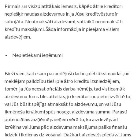
Pirmais, un visizplatītākais iemesls, kāpēc ātrie kreditori
nepiešķir naudas aizdevumus ir, ja Jūsu kredītvēsture ir
sabojāta. Neatmaksāti aizdevumi, vai laikā nenomaksāti
kredītu maksājumi. Šāda informācija ir pieejama visiem
aizdevējiem.
Nepietiekami ieņēmumi
Bieži vien, kad esam pazaudējuši darbu, pietrūkst naudas, un
meklējam palīdzību tieši pie ātro kredītu izsniedzējiem,
tomēr, ja Jūs neesat oficiāls darba ņēmējs, tad visticamāk
aizdevumu Jums tiks atteikts, jo kreditori nopietni izvērtē to,
vai Jūs būsit spējīgs atmaksāt šo aizdevumu, un vai Jūsu
ikmēneša ienākumi spēs nosegt aizdevuma summu. Parasti
potenciālais aizņēmējs neņem vērā to, ka aizdevējs arī
izrēķina vai Jums pēc aizdevuma maksājuma paliks finanšu
līdzekļi ikdienas dzīvošanai. Dažkārt aizdevējs piedāvā Jums