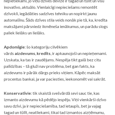
nepietiekami, jo viņu dzīves devīze ir tagad un tūlīt un visu
inovatīvo, aktuālo. Vienlaicīgi nepieciešams remontēt
dzīvokli, iegādāties sadzīves tehniku un nopirkt jaunu
automašīnu. Šāds dzīves stila veids nonāk pie tā, ka, kredīta
maksājumi pārsniedz ikmēneša ienākumus, un parādu slogs
paliek lielāks un lielāks.
Apdomīgie
: šo kategoriju cilvēkiem
vārds
aizdevums
,
kredīts
, ir apkaunojoši un nepieņemami.
Uzskata, ka tas ir zaudējums. Nespēja tikt galā bez citu
palīdzības – tā gluži nav problēma, bet gan fakts, ka
aizdevums ir pārāk dārgs prieks viņiem. Kāpēc maksāt
procentus bankai, ja var paciesties, ieekonomēt vai sakrāt.
Konservatīvie
: tik skaistā svešvārdā sevi sauc tie, kas
izmanto aizdevumu kā pēdējo iespēju. Viņi vienkārši dzīvo
savu dzīvi, ja ir nepieciešamība, tad ietaupīs, bet ja vajag
tagad un tūlīt, neatliekami, tikai tad izmantos aizņēmumu,