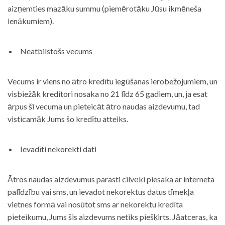
aizņemties mazāku summu (piemērotāku Jūsu ikmēneša
ienākumiem).
Neatbilstošs vecums
Vecums ir viens no ātro kredītu iegūšanas ierobežojumiem, un
visbiežāk kreditori nosaka no 21 līdz 65 gadiem, un, ja esat
ārpus šī vecuma un pieteicāt ātro naudas aizdevumu, tad
visticamāk Jums šo kredītu atteiks.
Ievadīti nekorekti dati
Ātros naudas aizdevumus parasti cilvēki piesaka ar interneta
palīdzību vai sms, un ievadot nekorektus datus tīmekļa
vietnes formā vai nosūtot sms ar nekorektu kredīta
pieteikumu, Jums šis aizdevums netiks piešķirts. Jāatceras, ka