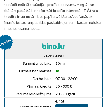
nostādīt neērtā situācijā – prasīt aizdevumu. Vieglāk un
dažkārt pat ātrāk ir noformēt kredītu internetā 4F.
Ātrais
kredīts internetā
– bez papīru „vākšanas”, došanās uz
finanšu iestādi un papildus paskaidrojumiem, kādam nolūkam
ir nepieciešama nauda.
BINO atsauksmes
Saņemšanas laiks
10 min
Pirmais bez maksas
Jā
Darba laiks
07:00 - 23:00
Pirmais kredīts
50 - 300 €
Vecuma ierobežojums
20 - 70 gadi
€ 425
Maksimālā summa