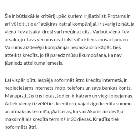
Šie ir būtiskākie kritēriji, pēc kuriem ir jāatbilst. Protams ir
arī vēl citi, tie arī atšķiras katrai kompānijai. Ir svarīgi zināt, ja
vienā Tev atsaka, droši vari mēģināt citā. Varbūt vienā Tev
atsaka, jo Tavs vecums neatbilst viņu klienta nosacījumam.
Vairums aizdevēju kompānijas nepaskaidro kāpēc tiek
atteikts kredīts, jo tā paredz mūsu likumdošana, ka nav
jāsniedz atteikuma iemesls.
Lai vispār būtu iespēja noformēt ātro kredītu internetā, ir
nepieciešams internets, mob. telefons un savs bankas konts.
Manuprāt, šīs trīs lietas, šodien ir katram un viegli pieejamas.
Atliek vienīgi izvēlēties kreditoru, vajadzīgo kredīta summu
un atmaksas termiņu, jāatceras, ka vairākums aizdevēju
maksimālais kredīta termiņš ir 30 dienas.
Kredīts
tiek
noformēts ātri.