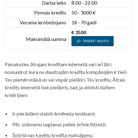
Darba laiks
8:00 - 22:00
Pirmais kredīts
50 - 3000 €
Vecuma ierobežojums
18 - 70 gadi
€ 3500
Maksimālā summa
SAŅEMT NAUDU
Piesakoties ātrajam kredītam internetā vari arī ātri
noskaidrot kura no daudzajām kredītu kompānijām ir tieši
Tev piemērotākā un vai vispār piešķirs Tev kredītu. Ātrais
kredīts internetā tiek piešķirts, tad, ja atbilsti dažiem
kritērijiem:
Ir pierādāmi stabili ikmēneša ienākumi;
Pēc izdevumu segšanas paliek brīvie līdzekļi;
Šobrīd nav kavētu kredīta maksājumu;