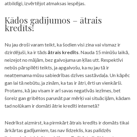
atbildīgi, izvērtējot atmaksas iespējas.
Kādos gadījumos – ātrais
kredīts!
Nu jau droši varam teikt, ka šodien visi zina vai vismaz ir
dzirdējuši, ka ir tāds
ātrais kredīts
. Nauda 15 minūšu laikā,
neizejot no mājām, bez galvojuma un ķīlas utt. Respektīvi
nebūs pārspīlēti teikts, ja apgalvošu, ka nu jau tā ir
neatņemama mūsu sabiedrības dzīves sastāvdaļa. Un kāpēc
gan lai tā nebūtu, ja zinām, ka tas ir ātri, ērti un vienkārši.
Protams, kā jau visam ir arī savas negatīvās iezīmes, bet
šoreiz gan gribētos parunāt par mērķi vai situācijām, kādam
tad nolūkam ir domāti ātrie kredīti internetā?
Nedrīkst aizmirst, ka pirmkārt ātrais kredīts ir domāts tikai
ārkārtas gadījumiem, tas nav līdzeklis, kas palīdzēs