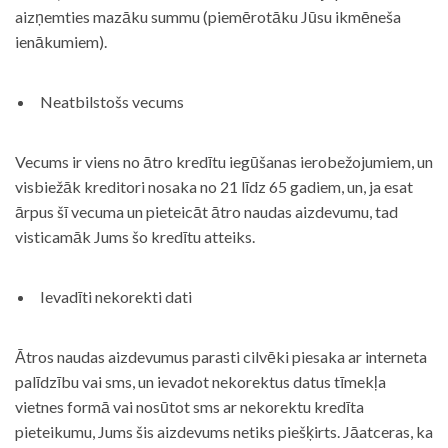
aizņemties mazāku summu (piemērotāku Jūsu ikmēneša
ienākumiem).
Neatbilstošs vecums
Vecums ir viens no ātro kredītu iegūšanas ierobežojumiem, un
visbiežāk kreditori nosaka no 21 līdz 65 gadiem, un, ja esat
ārpus šī vecuma un pieteicāt ātro naudas aizdevumu, tad
visticamāk Jums šo kredītu atteiks.
Ievadīti nekorekti dati
Ātros naudas aizdevumus parasti cilvēki piesaka ar interneta
palīdzību vai sms, un ievadot nekorektus datus tīmekļa
vietnes formā vai nosūtot sms ar nekorektu kredīta
pieteikumu, Jums šis aizdevums netiks piešķirts. Jāatceras, ka