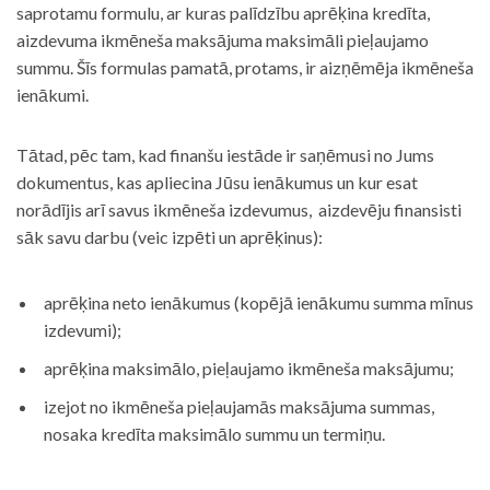
saprotamu formulu, ar kuras palīdzību aprēķina kredīta,
aizdevuma ikmēneša maksājuma maksimāli pieļaujamo
summu. Šīs formulas pamatā, protams, ir aizņēmēja ikmēneša
ienākumi.
Tātad, pēc tam, kad finanšu iestāde ir saņēmusi no Jums
dokumentus, kas apliecina Jūsu ienākumus un kur esat
norādījis arī savus ikmēneša izdevumus, aizdevēju finansisti
sāk savu darbu (veic izpēti un aprēķinus):
aprēķina neto ienākumus (kopējā ienākumu summa mīnus
izdevumi);
aprēķina maksimālo, pieļaujamo ikmēneša maksājumu;
izejot no ikmēneša pieļaujamās maksājuma summas,
nosaka kredīta maksimālo summu un termiņu.