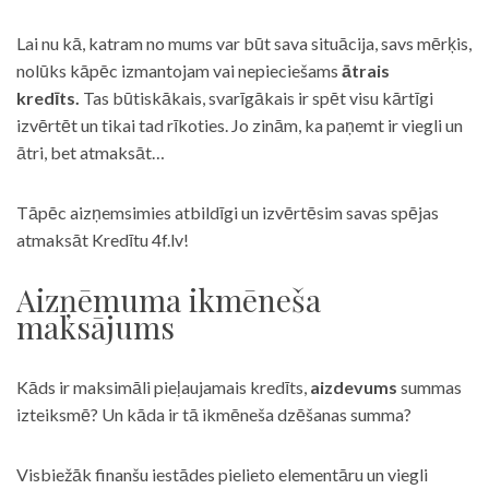
Lai nu kā, katram no mums var būt sava situācija, savs mērķis,
nolūks kāpēc izmantojam vai nepieciešams
ātrais
kredīts.
Tas būtiskākais, svarīgākais ir spēt visu kārtīgi
izvērtēt un tikai tad rīkoties. Jo zinām, ka paņemt ir viegli un
ātri, bet atmaksāt…
Tāpēc aizņemsimies atbildīgi un izvērtēsim savas spējas
atmaksāt Kredītu 4f.lv!
Aizņēmuma ikmēneša
maksājums
Kāds ir maksimāli pieļaujamais kredīts,
aizdevums
summas
izteiksmē? Un kāda ir tā ikmēneša dzēšanas summa?
Visbiežāk finanšu iestādes pielieto elementāru un viegli