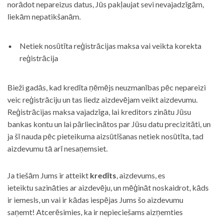
norādot nepareizus datus, Jūs pakļaujat sevi nevajadzīgām,
liekām nepatikšanām.
Netiek nosūtīta reģistrācijas maksa vai veikta korekta
reģistrācija
Bieži gadās, kad kredīta ņēmējs neuzmanības pēc nepareizi
veic reģistrāciju un tas liedz aizdevējam veikt aizdevumu.
Reģistrācijas maksa vajadzīga, lai kreditors zinātu Jūsu
bankas kontu un lai pārliecinātos par Jūsu datu precizitāti, un
ja šī nauda pēc pieteikuma aizsūtīšanas netiek nosūtīta, tad
aizdevumu tā arī nesaņemsiet.
Ja tiešām Jums ir atteikt
kredīts
, aizdevums, es
ieteiktu sazināties ar aizdevēju, un mēģināt noskaidrot, kāds
ir iemesls, un vai ir kādas iespējas Jums šo aizdevumu
saņemt! Atcerēsimies, ka ir nepieciešams aizņemties