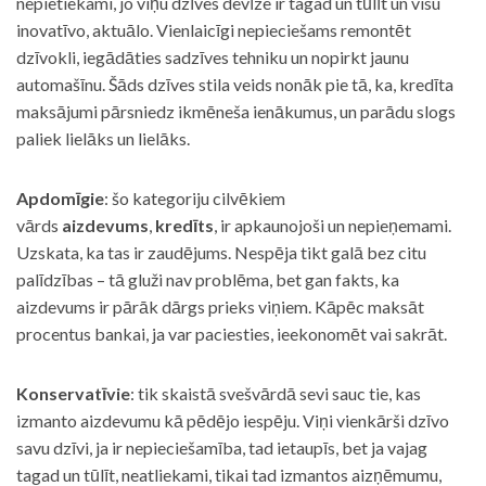
nepietiekami, jo viņu dzīves devīze ir tagad un tūlīt un visu
inovatīvo, aktuālo. Vienlaicīgi nepieciešams remontēt
dzīvokli, iegādāties sadzīves tehniku un nopirkt jaunu
automašīnu. Šāds dzīves stila veids nonāk pie tā, ka, kredīta
maksājumi pārsniedz ikmēneša ienākumus, un parādu slogs
paliek lielāks un lielāks.
Apdomīgie
: šo kategoriju cilvēkiem
vārds
aizdevums
,
kredīts
, ir apkaunojoši un nepieņemami.
Uzskata, ka tas ir zaudējums. Nespēja tikt galā bez citu
palīdzības – tā gluži nav problēma, bet gan fakts, ka
aizdevums ir pārāk dārgs prieks viņiem. Kāpēc maksāt
procentus bankai, ja var paciesties, ieekonomēt vai sakrāt.
Konservatīvie
: tik skaistā svešvārdā sevi sauc tie, kas
izmanto aizdevumu kā pēdējo iespēju. Viņi vienkārši dzīvo
savu dzīvi, ja ir nepieciešamība, tad ietaupīs, bet ja vajag
tagad un tūlīt, neatliekami, tikai tad izmantos aizņēmumu,