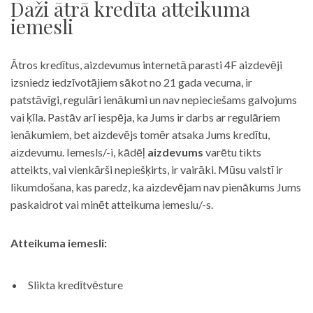
Daži ātrā kredīta atteikuma
iemesli
Ātros kredītus, aizdevumus internetā parasti 4F aizdevēji
izsniedz iedzīvotājiem sākot no 21 gada vecuma, ir
patstāvīgi, regulāri ienākumi un nav nepieciešams galvojums
vai ķīla. Pastāv arī iespēja, ka Jums ir darbs ar regulāriem
ienākumiem, bet aizdevējs tomēr atsaka Jums kredītu,
aizdevumu. Iemesls/-i, kādēļ
aizdevums
varētu tikts
atteikts, vai vienkārši nepiešķirts, ir vairāki. Mūsu valstī ir
likumdošana, kas paredz, ka aizdevējam nav pienākums Jums
paskaidrot vai minēt atteikuma iemeslu/-s.
Atteikuma iemesli:
Slikta kredītvēsture