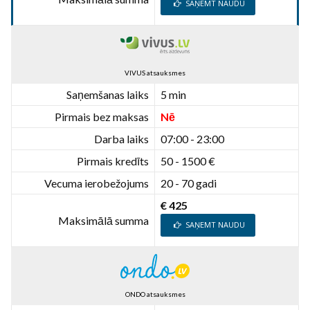
SAŅEMT NAUDU
VIVUS atsauksmes
Saņemšanas laiks
5 min
Pirmais bez maksas
Nē
Darba laiks
07:00 - 23:00
Pirmais kredīts
50 - 1500 €
Vecuma ierobežojums
20 - 70 gadi
€ 425
Maksimālā summa
SAŅEMT NAUDU
ONDO atsauksmes