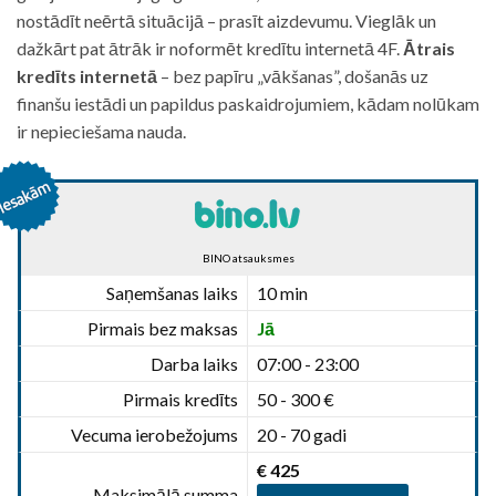
nostādīt neērtā situācijā – prasīt aizdevumu. Vieglāk un
dažkārt pat ātrāk ir noformēt kredītu internetā 4F.
Ātrais
kredīts internetā
– bez papīru „vākšanas”, došanās uz
finanšu iestādi un papildus paskaidrojumiem, kādam nolūkam
ir nepieciešama nauda.
BINO atsauksmes
Saņemšanas laiks
10 min
Pirmais bez maksas
Jā
Darba laiks
07:00 - 23:00
Pirmais kredīts
50 - 300 €
Vecuma ierobežojums
20 - 70 gadi
€ 425
Maksimālā summa