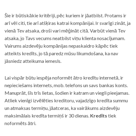
Šie ir būtiskākie kritēriji, pēc kuriem ir jāatbilst. Protams ir
arī vēl citi, tie arī atšķiras katrai kompānijai. Ir svarīgi zināt, ja
vienā Tev atsaka, droši vari mēģināt citā. Varbūt vienā Tev
atsaka, jo Tavs vecums neatbilst viņu klienta nosacījumam.
Vairums aizdevēju kompānijas nepaskaidro kāpēc tiek
atteikts kredīts, jo tā paredz mūsu likumdošana, ka nav
jāsniedz atteikuma iemesls.
Lai vispār būtu iespēja noformēt ātro kredītu internetā, ir
nepieciešams internets, mob. telefons un savs bankas konts.
Manuprāt, šīs trīs lietas, šodien ir katram un viegli pieejamas.
Atliek vienīgi izvēlēties kreditoru, vajadzīgo kredīta summu
un atmaksas termiņu, jāatceras, ka vairākums aizdevēju
maksimālais kredīta termiņš ir 30 dienas.
Kredīts
tiek
noformēts ātri.