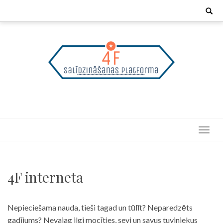
Skip
Search
for:
to
content
4F internetā
Nepieciešama nauda, tieši tagad un tūlīt? Neparedzēts
gadījums? Nevajag ilgi mocīties, sevi un savus tuviniekus