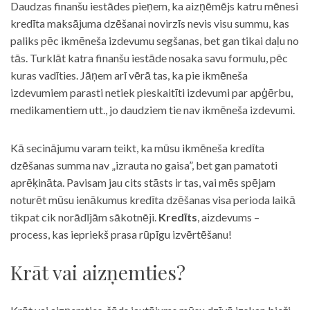
Daudzas finanšu iestādes pieņem, ka aizņēmējs katru mēnesi
kredīta maksājuma dzēšanai novirzīs nevis visu summu, kas
paliks pēc ikmēneša izdevumu segšanas, bet gan tikai daļu no
tās. Turklāt katra finanšu iestāde nosaka savu formulu, pēc
kuras vadīties. Jāņem arī vērā tas, ka pie ikmēneša
izdevumiem parasti netiek pieskaitīti izdevumi par apģērbu,
medikamentiem utt., jo daudziem tie nav ikmēneša izdevumi.
Kā secinājumu varam teikt, ka mūsu ikmēneša kredīta
dzēšanas summa nav „izrauta no gaisa”, bet gan pamatoti
aprēķināta. Pavisam jau cits stāsts ir tas, vai mēs spējam
noturēt mūsu ienākumus kredīta dzēšanas visa perioda laikā
tikpat cik norādījām sākotnēji.
Kredīts
, aizdevums –
process, kas iepriekš prasa rūpīgu izvērtēšanu!
Krāt vai aizņemties?