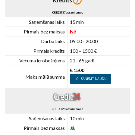
KREDITS7 atsauksmes
Saņemšanas laiks
15 min
Pirmais bez maksas
Nē
Darba laiks
09:00 - 20:00
Pirmais kredīts
100 – 1500 €
Vecuma ierobežojums
21 - 65 gadi
€ 1500
Maksimālā summa
SAŅEMT NAUDU
CREDIT24 atsauksmes
Saņemšanas laiks
10 min
Pirmais bez maksas
Jā