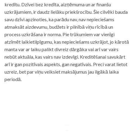
kredītu. Dzīvei bez kredīta, aizņēmuma un ar finanšu
uzkrājumiem, ir daudz lielāku priekšrocību. Šie cilvēki bauda
savu dzīvi apzinoties, ka parādu nav, nav nepieciešams
atmaksāt aizdevumu, budžets ir pilnībā viņu rīcībā un
process uzkrāšana ir norma. Pie trūkumiem var vienīgi
atzīmēt laikietilpīgumu, kas nepieciešams uzkrājot, jo kārotā
manta var ar laiku palikt divreiz dārgāka vai arī var vairs
nebūt aktuāla, kas vairs nav izdevīgi. Kreditēšanai savukārt
arī ir gan pozitīvais aspekts, gan negatīvais. Preci varat lietot
uzreiz, bet par viņu veiksiet maksājumus jau ilgākā laika
periodā.