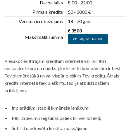
Darba laiks
8:00 - 22:00
Pirmais kredīts
50 - 3000 €
Vecuma ierobežojums
18 - 70 gadi
€ 3500
Maksimālā summa
SAŅEMT NAUDU
Piesakoties ātrajam kredītam internetā vari arī ātri
noskaidrot kura no daudzajām kredītu kompānijām ir tieši
Tev piemērotākā un vai vispār piešķirs Tev kredītu. Ātrais
kredīts internetā tiek piešķirts, tad, ja atbilsti dažiem
kritērijiem:
Ir pierādāmi stabili ikmēneša ienākumi;
Pēc izdevumu segšanas paliek brīvie līdzekļi;
Šobrīd nav kavētu kredīta maksājumu;