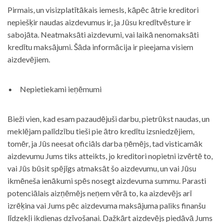
Pirmais, un visizplatītākais iemesls, kāpēc ātrie kreditori
nepiešķir naudas aizdevumus ir, ja Jūsu kredītvēsture ir
sabojāta. Neatmaksāti aizdevumi, vai laikā nenomaksāti
kredītu maksājumi. Šāda informācija ir pieejama visiem
aizdevējiem.
Nepietiekami ieņēmumi
Bieži vien, kad esam pazaudējuši darbu, pietrūkst naudas, un
meklējam palīdzību tieši pie ātro kredītu izsniedzējiem,
tomēr, ja Jūs neesat oficiāls darba ņēmējs, tad visticamāk
aizdevumu Jums tiks atteikts, jo kreditori nopietni izvērtē to,
vai Jūs būsit spējīgs atmaksāt šo aizdevumu, un vai Jūsu
ikmēneša ienākumi spēs nosegt aizdevuma summu. Parasti
potenciālais aizņēmējs neņem vērā to, ka aizdevējs arī
izrēķina vai Jums pēc aizdevuma maksājuma paliks finanšu
līdzekļi ikdienas dzīvošanai. Dažkārt aizdevējs piedāvā Jums