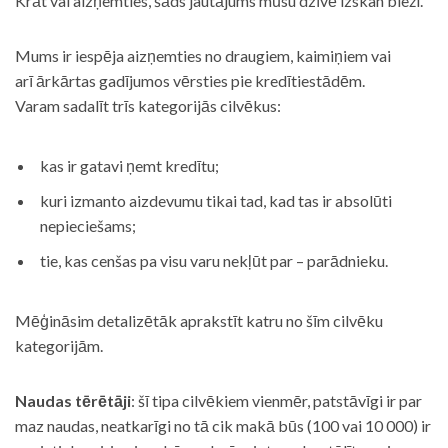
Krāt vai aizņemties, šāds jautājums mūsu dzīvē izskan bieži.
Mums ir iespēja aizņemties no draugiem, kaimiņiem vai
arī ārkārtas gadījumos vērsties pie kredītiestādēm.
Varam sadalīt trīs kategorijās cilvēkus:
kas ir gatavi ņemt kredītu;
kuri izmanto aizdevumu tikai tad, kad tas ir absolūti
nepieciešams;
tie, kas cenšas pa visu varu nekļūt par – parādnieku.
Mēģināsim detalizētāk aprakstīt katru no šīm cilvēku
kategorijām.
Naudas tērētāji
: šī tipa cilvēkiem vienmēr, patstāvīgi ir par
maz naudas, neatkarīgi no tā cik makā būs (100 vai 10 000) ir