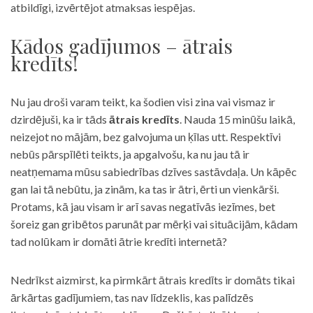
atbildīgi, izvērtējot atmaksas iespējas.
Kādos gadījumos – ātrais
kredīts!
Nu jau droši varam teikt, ka šodien visi zina vai vismaz ir
dzirdējuši, ka ir tāds
ātrais kredīts
. Nauda 15 minūšu laikā,
neizejot no mājām, bez galvojuma un ķīlas utt. Respektīvi
nebūs pārspīlēti teikts, ja apgalvošu, ka nu jau tā ir
neatņemama mūsu sabiedrības dzīves sastāvdaļa. Un kāpēc
gan lai tā nebūtu, ja zinām, ka tas ir ātri, ērti un vienkārši.
Protams, kā jau visam ir arī savas negatīvās iezīmes, bet
šoreiz gan gribētos parunāt par mērķi vai situācijām, kādam
tad nolūkam ir domāti ātrie kredīti internetā?
Nedrīkst aizmirst, ka pirmkārt ātrais kredīts ir domāts tikai
ārkārtas gadījumiem, tas nav līdzeklis, kas palīdzēs