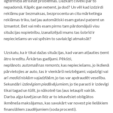
ilgtermiņā atrisināt problēmas. Dažkārt cilvēki par to
nepadomā. Kāpēc gan neņemt, ja dod? Un vēl kad izdzirdi
reklāmu par bezmaksas, bezprocentu un citu mārketinga
reklāmas triku, tad jau automātiski esam gatavi paņemt un
izmantot. Bet vai mēs esam pirms tam pārdomājuši visu
situācijas nopietnību, izanalizējuši mums tas šobrīd ir
nepieciešams un vai spēsim to savlaicīgi atmaksāt?
Uzskatu, ka ir tikai dažas situācijas, kad varam atļauties ņemt
ātro kredītu. Ārkārtas gadījumi. Pēkšņi,
neplānots
automašīnas remonts
, kas nepieciešams, jo ikdienā
pārvietojies ar auto, tas ir vienkārši neizbēgami, vajadzīgi vai
arī
medicīniskām vajadzībām
, jo tas var apdraudēt veselību.
Sekundāri
izdevīgiem piedāvājumiem
, jo tie parasti ir izdevīgi
tikai tagad un tūlīt, jo nākotnē tas ļaus ietaupīt vairāk.
Darba
alga kavējas
un līdz ar to iekavēsiet obligātos
ikmēneša maksājumus, kas savukārt var novest pie lielākiem
finansiāliem zaudējumiem (soda procenti).