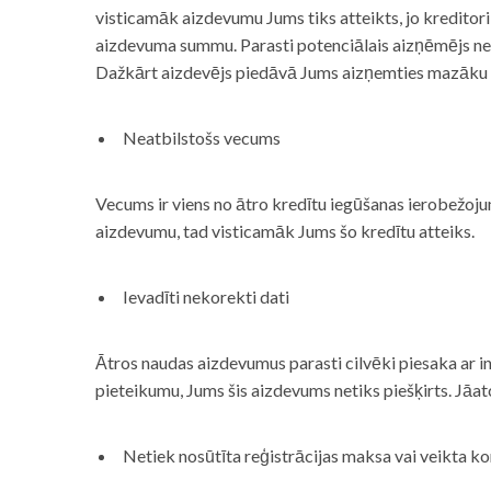
visticamāk aizdevumu Jums tiks atteikts, jo kreditor
aizdevuma summu. Parasti potenciālais aizņēmējs neņe
Dažkārt aizdevējs piedāvā Jums aizņemties mazāku
Neatbilstošs vecums
Vecums ir viens no ātro kredītu iegūšanas ierobežojum
aizdevumu, tad visticamāk Jums šo kredītu atteiks.
Ievadīti nekorekti dati
Ātros naudas aizdevumus parasti cilvēki piesaka ar i
pieteikumu, Jums šis aizdevums netiks piešķirts. Jāa
Netiek nosūtīta reģistrācijas maksa vai veikta ko