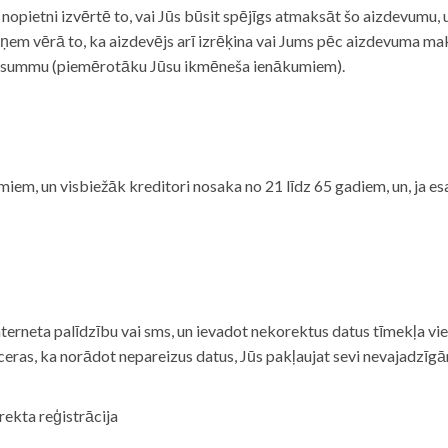
i nopietni izvērtē to, vai Jūs būsit spējīgs atmaksāt šo aizdevumu
m vērā to, ka aizdevējs arī izrēķina vai Jums pēc aizdevuma maks
 summu (piemērotāku Jūsu ikmēneša ienākumiem).
iem, un visbiežāk kreditori nosaka no 21 līdz 65 gadiem, un, ja es
nterneta palīdzību vai sms, un ievadot nekorektus datus tīmekļa vi
tceras, ka norādot nepareizus datus, Jūs pakļaujat sevi nevajadzī
rekta reģistrācija