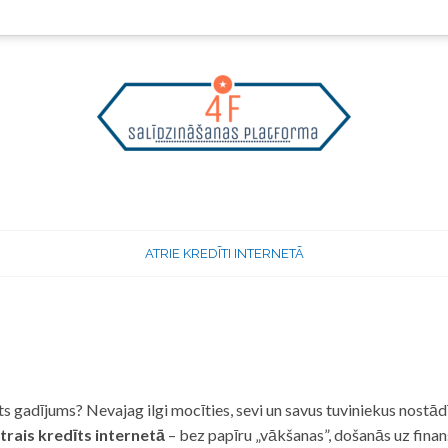
ATRIE KREDĪTI INTERNETĀ
 gadījums? Nevajag ilgi mocīties, sevi un savus tuviniekus nostādī
trais kredīts internetā
– bez papīru „vākšanas”, došanās uz fina