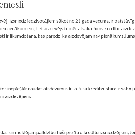
iemesli
evēji izsniedz iedzīvotājiem sākot no 21 gada vecuma, ir patstāvīg
ulāriem ienākumiem, bet aizdevējs tomēr atsaka Jums kredītu, aizde
 valstī ir likumdošana, kas paredz, ka aizdevējam nav pienākums Jum
ditori nepiešķir naudas aizdevumus ir, ja Jūsu kredītvēsture ir sab
em aizdevējiem.
das, un meklējam palīdzību tieši pie ātro kredītu izsniedzējiem, to