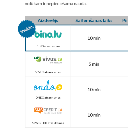
nolūkam ir nepieciešama nauda.
Aizdevējs
Saņemšanas laiks
Pi
10 min
BINO atsauksmes
5 min
VIVUS atsauksmes
10 min
ONDO atsauksmes
10 min
SMSCREDIT atsauksmes