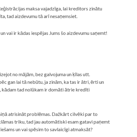
eģistrācijas maksa vajadzīga, lai kreditors zinātu
īta, tad aizdevumu tā arī nesaņemsiet.
s, un vai ir kādas iespējas Jums šo aizdevumu saņemt!
izejot no mājām, bez galvojuma un ķīlas utt.
gan lai tā nebūtu, ja zinām, ka tas ir ātri, ērti un
m, kādam tad nolūkam ir domāti ātrie kredīti
miņā atrisināt problēmas. Dažkārt cilvēki par to
lāmas triku, tad jau automātiski esam gatavi paņemt
ciešams un vai spēsim to savlaicīgi atmaksāt?