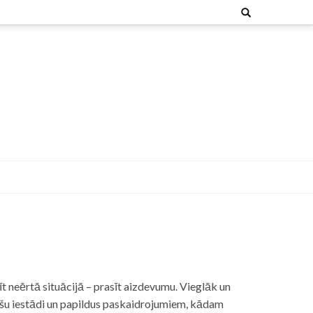
Search
for:
t neērtā situācijā – prasīt aizdevumu. Vieglāk un
nšu iestādi un papildus paskaidrojumiem, kādam