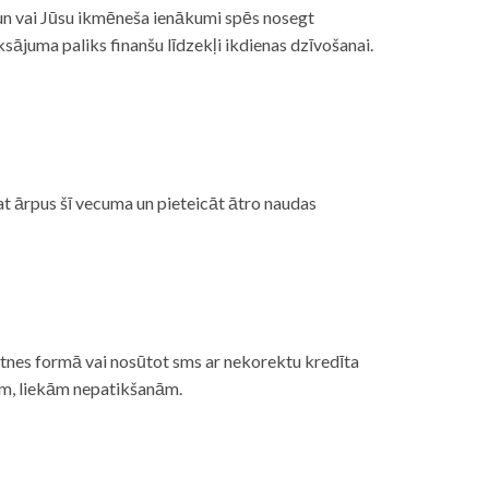
, un vai Jūsu ikmēneša ienākumi spēs nosegt
ājuma paliks finanšu līdzekļi ikdienas dzīvošanai.
at ārpus šī vecuma un pieteicāt ātro naudas
etnes formā vai nosūtot sms ar nekorektu kredīta
gām, liekām nepatikšanām.