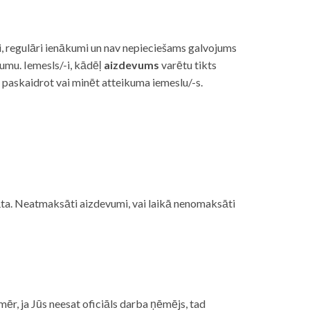
i, regulāri ienākumi un nav nepieciešams galvojums
vumu. Iemesls/-i, kādēļ
aizdevums
varētu tikts
s paskaidrot vai minēt atteikuma iemeslu/-s.
ojāta. Neatmaksāti aizdevumi, vai laikā nenomaksāti
mēr, ja Jūs neesat oficiāls darba ņēmējs, tad