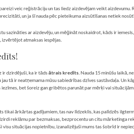
eizi veic reģistrāciju un tas liedz aizdevējam veikt aizdevumu. R
recizitāti, un ja šī nauda pēc pieteikuma aizsūtīšanas netiek nosūt
iktu sazināties ar aizdevēju, un mēģināt noskaidrot, kāds ir iemesl
, izvērtējot atmaksas iespējas.
dīts!
 ir dzirdējuši, ka ir tāds
ātrais kredīts
. Nauda 15 minūšu laikā, ne
u jau tā ir neatņemama mūsu sabiedrības dzīves sastāvdaļa. Un kāpēc 
ās iezīmes, bet šoreiz gan gribētos parunāt par mērķi vai situācijā
s tikai ārkārtas gadījumiem, tas nav līdzeklis, kas palīdzēs ilgter
zirdi reklāmu par bezmaksas, bezprocentu un citu mārketinga rek
visu situācijas nopietnību, izanalizējuši mums tas šobrīd ir nepie