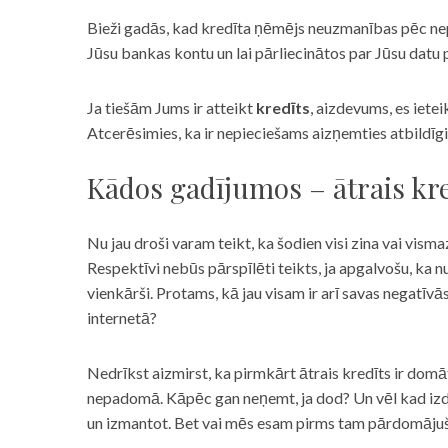
Bieži gadās, kad kredīta ņēmējs neuzmanības pēc nepar
Jūsu bankas kontu un lai pārliecinātos par Jūsu datu p
Ja tiešām Jums ir atteikt
kredīts
, aizdevums, es iete
Atcerēsimies, ka ir nepieciešams aizņemties atbildīgi
Kādos gadījumos – ātrais kre
Nu jau droši varam teikt, ka šodien visi zina vai vismaz
Respektīvi nebūs pārspīlēti teikts, ja apgalvošu, ka n
vienkārši. Protams, kā jau visam ir arī savas negatīv
internetā?
Nedrīkst aizmirst, ka pirmkārt ātrais kredīts ir domāt
nepadomā. Kāpēc gan neņemt, ja dod? Un vēl kad izd
un izmantot. Bet vai mēs esam pirms tam pārdomājuši 