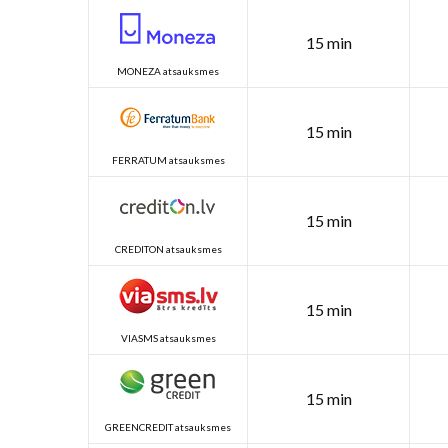
15 min
MONEZA atsauksmes
15 min
FERRATUM atsauksmes
15 min
CREDITON atsauksmes
15 min
VIASMS atsauksmes
15 min
GREENCREDIT atsauksmes