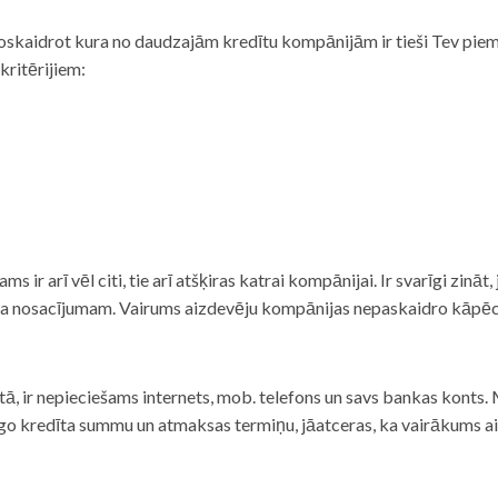
noskaidrot kura no daudzajām kredītu kompānijām ir tieši Tev piemē
 kritērijiem:
tams ir arī vēl citi, tie arī atšķiras katrai kompānijai. Ir svarīgi zin
nta nosacījumam. Vairums aizdevēju kompānijas nepaskaidro kāpēc t
ā, ir nepieciešams internets, mob. telefons un savs bankas konts. Ma
dzīgo kredīta summu un atmaksas termiņu, jāatceras, ka vairākums a