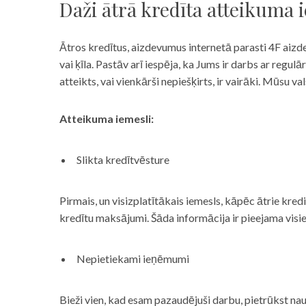
Daži ātrā kredīta atteikuma 
Ātros kredītus, aizdevumus internetā parasti 4F aizd
vai ķīla. Pastāv arī iespēja, ka Jums ir darbs ar reg
atteikts, vai vienkārši nepiešķirts, ir vairāki. Mūsu
Atteikuma iemesli:
Slikta kredītvēsture
Pirmais, un visizplatītākais iemesls, kāpēc ātrie kre
kredītu maksājumi. Šāda informācija ir pieejama visi
Nepietiekami ieņēmumi
Bieži vien, kad esam pazaudējuši darbu, pietrūkst nau