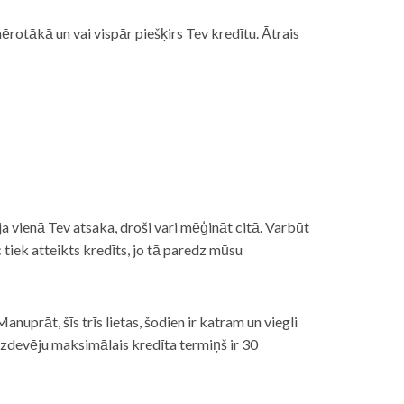
rotākā un vai vispār piešķirs Tev kredītu. Ātrais
āt, ja vienā Tev atsaka, droši vari mēģināt citā. Varbūt
iek atteikts kredīts, jo tā paredz mūsu
nuprāt, šīs trīs lietas, šodien ir katram un viegli
izdevēju maksimālais kredīta termiņš ir 30