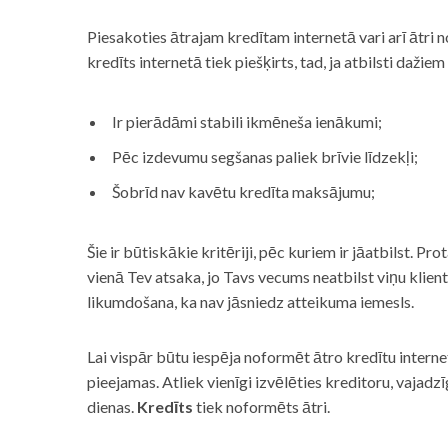
Piesakoties ātrajam kredītam internetā vari arī ātri 
kredīts internetā tiek piešķirts, tad, ja atbilsti dažiem
Ir pierādāmi stabili ikmēneša ienākumi;
Pēc izdevumu segšanas paliek brīvie līdzekļi;
Šobrīd nav kavētu kredīta maksājumu;
Šie ir būtiskākie kritēriji, pēc kuriem ir jāatbilst. Pro
vienā Tev atsaka, jo Tavs vecums neatbilst viņu klie
likumdošana, ka nav jāsniedz atteikuma iemesls.
Lai vispār būtu iespēja noformēt ātro kredītu internet
pieejamas. Atliek vienīgi izvēlēties kreditoru, vaja
dienas.
Kredīts
tiek noformēts ātri.