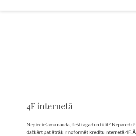
Skip
to
content
4F internetā
Nepieciešama nauda, tieši tagad un tūlīt? Neparedzēts
dažkārt pat ātrāk ir noformēt kredītu internetā 4F.
Ā