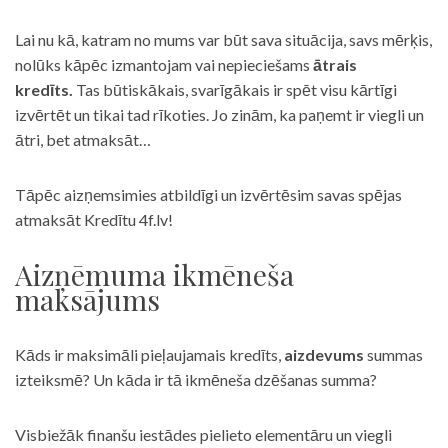
Lai nu kā, katram no mums var būt sava situācija, savs mērķis,
nolūks kāpēc izmantojam vai nepieciešams
ātrais
kredīts.
Tas būtiskākais, svarīgākais ir spēt visu kārtīgi
izvērtēt un tikai tad rīkoties. Jo zinām, ka paņemt ir viegli un
ātri, bet atmaksāt…
Tāpēc aizņemsimies atbildīgi un izvērtēsim savas spējas
atmaksāt Kredītu 4f.lv!
Aizņēmuma ikmēneša
maksājums
Kāds ir maksimāli pieļaujamais kredīts,
aizdevums
summas
izteiksmē? Un kāda ir tā ikmēneša dzēšanas summa?
Visbiežāk finanšu iestādes pielieto elementāru un viegli