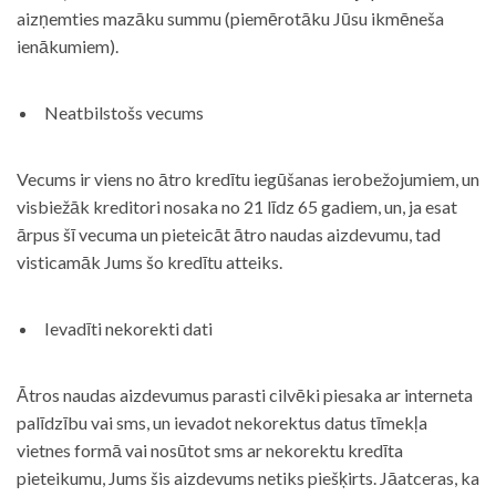
aizņemties mazāku summu (piemērotāku Jūsu ikmēneša
ienākumiem).
Neatbilstošs vecums
Vecums ir viens no ātro kredītu iegūšanas ierobežojumiem, un
visbiežāk kreditori nosaka no 21 līdz 65 gadiem, un, ja esat
ārpus šī vecuma un pieteicāt ātro naudas aizdevumu, tad
visticamāk Jums šo kredītu atteiks.
Ievadīti nekorekti dati
Ātros naudas aizdevumus parasti cilvēki piesaka ar interneta
palīdzību vai sms, un ievadot nekorektus datus tīmekļa
vietnes formā vai nosūtot sms ar nekorektu kredīta
pieteikumu, Jums šis aizdevums netiks piešķirts. Jāatceras, ka