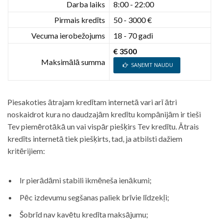
Darba laiks
8:00 - 22:00
Pirmais kredīts
50 - 3000 €
Vecuma ierobežojums
18 - 70 gadi
€ 3500
Maksimālā summa
SAŅEMT NAUDU
Piesakoties ātrajam kredītam internetā vari arī ātri
noskaidrot kura no daudzajām kredītu kompānijām ir tieši
Tev piemērotākā un vai vispār piešķirs Tev kredītu. Ātrais
kredīts internetā tiek piešķirts, tad, ja atbilsti dažiem
kritērijiem:
Ir pierādāmi stabili ikmēneša ienākumi;
Pēc izdevumu segšanas paliek brīvie līdzekļi;
Šobrīd nav kavētu kredīta maksājumu;