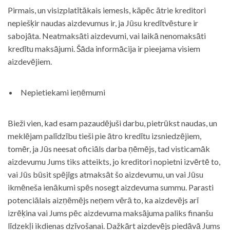
Pirmais, un visizplatītākais iemesls, kāpēc ātrie kreditori
nepiešķir naudas aizdevumus ir, ja Jūsu kredītvēsture ir
sabojāta. Neatmaksāti aizdevumi, vai laikā nenomaksāti
kredītu maksājumi. Šāda informācija ir pieejama visiem
aizdevējiem.
Nepietiekami ieņēmumi
Bieži vien, kad esam pazaudējuši darbu, pietrūkst naudas, un
meklējam palīdzību tieši pie ātro kredītu izsniedzējiem,
tomēr, ja Jūs neesat oficiāls darba ņēmējs, tad visticamāk
aizdevumu Jums tiks atteikts, jo kreditori nopietni izvērtē to,
vai Jūs būsit spējīgs atmaksāt šo aizdevumu, un vai Jūsu
ikmēneša ienākumi spēs nosegt aizdevuma summu. Parasti
potenciālais aizņēmējs neņem vērā to, ka aizdevējs arī
izrēķina vai Jums pēc aizdevuma maksājuma paliks finanšu
līdzekļi ikdienas dzīvošanai. Dažkārt aizdevējs piedāvā Jums