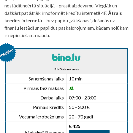
nostādīt neērtā situācijā – prasīt aizdevumu. Vieglāk un
dažkārt pat ātrāk ir noformēt kredītu internetā 4F.
Ātrais
kredīts internetā
– bez papīru „vākšanas”, došanās uz
finanšu iestādi un papildus paskaidrojumiem, kādam nolūkam
ir nepieciešama nauda.
BINO atsauksmes
Saņemšanas laiks
10 min
Pirmais bez maksas
Jā
Darba laiks
07:00 - 23:00
Pirmais kredīts
50 - 300 €
Vecuma ierobežojums
20 - 70 gadi
€ 425
Maksimālā summa