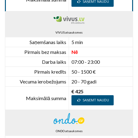
SAŅEMT NAUDU
VIVUS atsauksmes
Saņemšanas laiks
5 min
Pirmais bez maksas
Nē
Darba laiks
07:00 - 23:00
Pirmais kredīts
50 - 1500 €
Vecuma ierobežojums
20 - 70 gadi
€ 425
Maksimālā summa
SAŅEMT NAUDU
ONDO atsauksmes