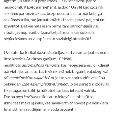
ilgtermiņā atrisināt problēmas. Dažkārt cilvēki par to
nepadomā. Kāpēc gan neņemt, ja dod? Un vēl kad izdzirdi
reklāmu par bezmaksas, bezprocentu un citu mārketinga
reklāmas triku, tad jau automātiski esam gatavi paņemt un
izmantot. Bet vai mēs esam pirms tam pārdomājuši visu
situācijas nopietnību, izanalizējuši mums tas šobrīd ir
nepieciešams un vai spēsim to savlaicīgi atmaksāt?
Uzskatu, ka ir tikai dažas situācijas, kad varam atļauties ņemt
ātro kredītu. Ārkārtas gadījumi. Pēkšņi,
neplānots
automašīnas remonts
, kas nepieciešams, jo ikdienā
pārvietojies ar auto, tas ir vienkārši neizbēgami, vajadzīgi vai
arī
medicīniskām vajadzībām
, jo tas var apdraudēt veselību.
Sekundāri
izdevīgiem piedāvājumiem
, jo tie parasti ir izdevīgi
tikai tagad un tūlīt, jo nākotnē tas ļaus ietaupīt vairāk.
Darba
alga kavējas
un līdz ar to iekavēsiet obligātos
ikmēneša maksājumus, kas savukārt var novest pie lielākiem
finansiāliem zaudējumiem (soda procenti).