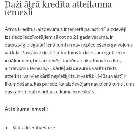
Daži ātrā kredīta atteikuma
iemesli
Ātros kredītus, aizdevumus internetā parasti 4F aizdevēji
izsniedz iedzīvotājiem sākot no 21 gada vecuma, ir
patstāvīgi, regulāri ienākumi un nav nepieciešams galvojums
vai ķīla. Pastāv arī iespēja, ka Jums ir darbs ar regulāriem
ienākumiem, bet aizdevējs tomēr atsaka Jums kredītu,
aizdevumu. Iemesls/-i, kādēļ
aizdevums
varētu tikts
atteikts, vai vienkārši nepiešķirts, ir vairāki. Mūsu valstī ir
likumdošana, kas paredz, ka aizdevējam nav pienākums Jums
paskaidrot vai minēt atteikuma iemeslu/-s.
Atteikuma iemesli:
Slikta kredītvēsture