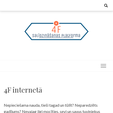
Skip
Search
for:
to
content
4F internetā
Nepieciešama nauda, tieši tagad un tūlīt? Neparedzēts
gadījums? Nevajag ilgi mocīties, sevi un savus tuviniekus