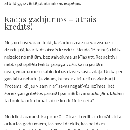
atbildīgi, izvērtējot atmaksas iespējas.
Kādos gadījumos – ātrais
kredīts!
Nu jau droši varam teikt, ka šodien visi zina vai vismaz ir
dzirdējuši, ka ir tāds
ātrais kredīts
. Nauda 15 minūšu laikā,
neizejot no mājām, bez galvojuma un ķīlas utt. Respektīvi
nebūs pārspīlēti teikts, ja apgalvošu, ka nu jau tā ir
neatņemama mūsu sabiedrības dzīves sastāvdaļa. Un kāpēc
gan lai tā nebūtu, ja zinām, ka tas ir ātri, ērti un vienkārši.
Protams, kā jau visam ir arī savas negatīvās iezīmes, bet
šoreiz gan gribētos parunāt par mērķi vai situācijām, kādam
tad nolūkam ir domāti ātrie kredīti internetā?
Nedrīkst aizmirst, ka pirmkārt ātrais kredīts ir domāts tikai
ārkārtas gadījumiem, tas nav līdzeklis, kas palīdzēs