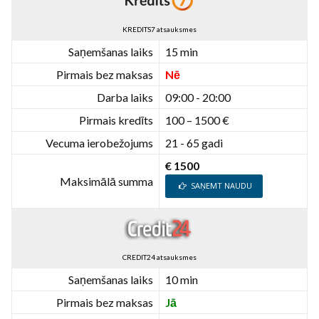
KREDITS7 atsauksmes
Saņemšanas laiks
15 min
Pirmais bez maksas
Nē
Darba laiks
09:00 - 20:00
Pirmais kredīts
100 – 1500 €
Vecuma ierobežojums
21 - 65 gadi
€ 1500
Maksimālā summa
SAŅEMT NAUDU
CREDIT24 atsauksmes
Saņemšanas laiks
10 min
Pirmais bez maksas
Jā