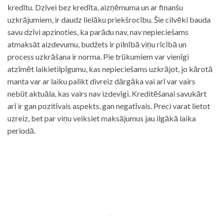
kredītu. Dzīvei bez kredīta, aizņēmuma un ar finanšu
uzkrājumiem, ir daudz lielāku priekšrocību. Šie cilvēki bauda
savu dzīvi apzinoties, ka parādu nav, nav nepieciešams
atmaksāt aizdevumu, budžets ir pilnībā viņu rīcībā un
process uzkrāšana ir norma. Pie trūkumiem var vienīgi
atzīmēt laikietilpīgumu, kas nepieciešams uzkrājot, jo kārotā
manta var ar laiku palikt divreiz dārgāka vai arī var vairs
nebūt aktuāla, kas vairs nav izdevīgi. Kreditēšanai savukārt
arī ir gan pozitīvais aspekts, gan negatīvais. Preci varat lietot
uzreiz, bet par viņu veiksiet maksājumus jau ilgākā laika
periodā.