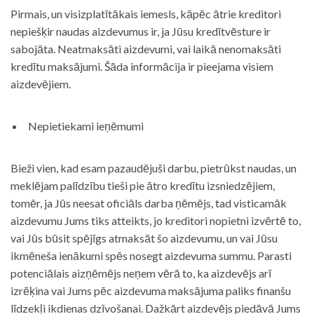
Pirmais, un visizplatītākais iemesls, kāpēc ātrie kreditori
nepiešķir naudas aizdevumus ir, ja Jūsu kredītvēsture ir
sabojāta. Neatmaksāti aizdevumi, vai laikā nenomaksāti
kredītu maksājumi. Šāda informācija ir pieejama visiem
aizdevējiem.
Nepietiekami ieņēmumi
Bieži vien, kad esam pazaudējuši darbu, pietrūkst naudas, un
meklējam palīdzību tieši pie ātro kredītu izsniedzējiem,
tomēr, ja Jūs neesat oficiāls darba ņēmējs, tad visticamāk
aizdevumu Jums tiks atteikts, jo kreditori nopietni izvērtē to,
vai Jūs būsit spējīgs atmaksāt šo aizdevumu, un vai Jūsu
ikmēneša ienākumi spēs nosegt aizdevuma summu. Parasti
potenciālais aizņēmējs neņem vērā to, ka aizdevējs arī
izrēķina vai Jums pēc aizdevuma maksājuma paliks finanšu
līdzekļi ikdienas dzīvošanai. Dažkārt aizdevējs piedāvā Jums