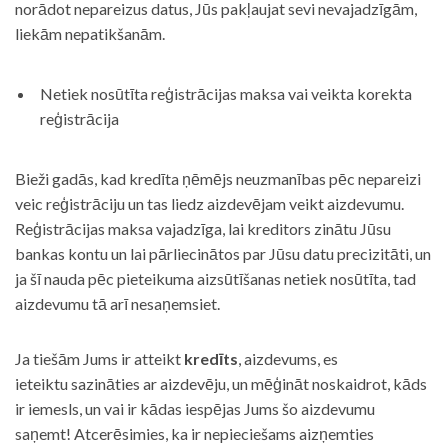
norādot nepareizus datus, Jūs pakļaujat sevi nevajadzīgām,
liekām nepatikšanām.
Netiek nosūtīta reģistrācijas maksa vai veikta korekta
reģistrācija
Bieži gadās, kad kredīta ņēmējs neuzmanības pēc nepareizi
veic reģistrāciju un tas liedz aizdevējam veikt aizdevumu.
Reģistrācijas maksa vajadzīga, lai kreditors zinātu Jūsu
bankas kontu un lai pārliecinātos par Jūsu datu precizitāti, un
ja šī nauda pēc pieteikuma aizsūtīšanas netiek nosūtīta, tad
aizdevumu tā arī nesaņemsiet.
Ja tiešām Jums ir atteikt
kredīts
, aizdevums, es
ieteiktu sazināties ar aizdevēju, un mēģināt noskaidrot, kāds
ir iemesls, un vai ir kādas iespējas Jums šo aizdevumu
saņemt! Atcerēsimies, ka ir nepieciešams aizņemties