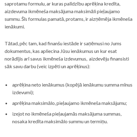
saprotamu formulu, ar kuras palīdzību aprēķina kredīta,
aizdevuma ikmēneša maksājuma maksimāli pieļaujamo
summu. Šīs formulas pamatā, protams, ir aizņēmēja ikmēneša
ienākumi.
Tātad, pēc tam, kad finanšu iestāde ir saņēmusi no Jums
dokumentus, kas apliecina Jūsu ienākumus un kur esat
norādījis arī savus ikmēneša izdevumus, aizdevēju finansisti
sāk savu darbu (veic izpēti un aprēķinus):
aprēķina neto ienākumus (kopējā ienākumu summa mīnus
izdevumi);
aprēķina maksimālo, pieļaujamo ikmēneša maksājumu;
izejot no ikmēneša pieļaujamās maksājuma summas,
nosaka kredīta maksimālo summu un termiņu.