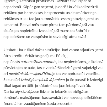
ilgtermiņā atrisināt problēmas. Dažkārt cilvēki par to
nepadomā. Kāpēc gan neņemt, ja dod? Un vēl kad izdzirdi
reklāmu par bezmaksas, bezprocentu un citu mārketinga
reklāmas triku, tad jau automātiski esam gatavi paņemt un
izmantot. Bet vai mēs esam pirms tam pārdomājuši visu
situācijas nopietnību, izanalizējuši mums tas šobrīd ir
nepieciešams un vai spēsim to savlaicīgi atmaksāt?
Uzskatu, ka ir tikai dažas situācijas, kad varam atļauties ņemt
ātro kredītu. Ārkārtas gadījumi. Pēkšņi,
neplānots
automašīnas remonts
, kas nepieciešams, jo ikdienā
pārvietojies ar auto, tas ir vienkārši neizbēgami, vajadzīgi vai
arī
medicīniskām vajadzībām
, jo tas var apdraudēt veselību.
Sekundāri
izdevīgiem piedāvājumiem
, jo tie parasti ir izdevīgi
tikai tagad un tūlīt, jo nākotnē tas ļaus ietaupīt vairāk.
Darba
alga kavējas
un līdz ar to iekavēsiet obligātos
ikmēneša maksājumus, kas savukārt var novest pie lielākiem
finansiāliem zaudējumiem (soda procenti).