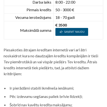
Darba laiks
8:00 - 22:00
Pirmais kredīts
50 - 3000 €
Vecuma ierobežojums
18 - 70 gadi
€ 3500
Maksimālā summa
SAŅEMT NAUDU
Piesakoties ātrajam kredītam internetā vari arī ātri
noskaidrot kura no daudzajām kredītu kompānijām ir tieši
Tev piemērotākā un vai vispār piešķirs Tev kredītu. Ātrais
kredīts internetā tiek piešķirts, tad, ja atbilsti dažiem
kritērijiem:
Ir pierādāmi stabili ikmēneša ienākumi;
Pēc izdevumu segšanas paliek brīvie līdzekļi;
Šobrīd nav kavētu kredīta maksājumu;