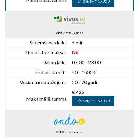
SAŅEMT NAUDU
VIVUS atsauksmes
Saņemšanas laiks
5 min
Pirmais bez maksas
Nē
Darba laiks
07:00 - 23:00
Pirmais kredīts
50 - 1500 €
Vecuma ierobežojums
20 - 70 gadi
€ 425
Maksimālā summa
SAŅEMT NAUDU
ONDO atsauksmes