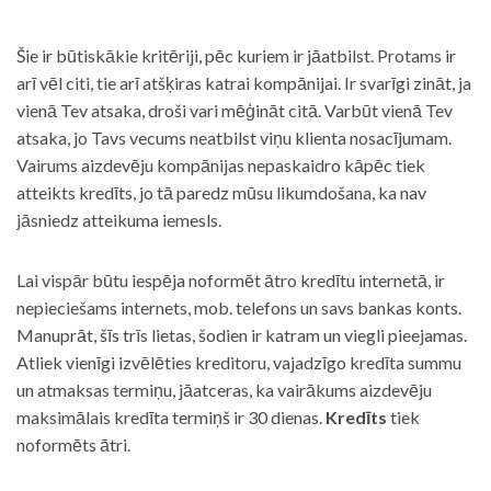
Šie ir būtiskākie kritēriji, pēc kuriem ir jāatbilst. Protams ir
arī vēl citi, tie arī atšķiras katrai kompānijai. Ir svarīgi zināt, ja
vienā Tev atsaka, droši vari mēģināt citā. Varbūt vienā Tev
atsaka, jo Tavs vecums neatbilst viņu klienta nosacījumam.
Vairums aizdevēju kompānijas nepaskaidro kāpēc tiek
atteikts kredīts, jo tā paredz mūsu likumdošana, ka nav
jāsniedz atteikuma iemesls.
Lai vispār būtu iespēja noformēt ātro kredītu internetā, ir
nepieciešams internets, mob. telefons un savs bankas konts.
Manuprāt, šīs trīs lietas, šodien ir katram un viegli pieejamas.
Atliek vienīgi izvēlēties kreditoru, vajadzīgo kredīta summu
un atmaksas termiņu, jāatceras, ka vairākums aizdevēju
maksimālais kredīta termiņš ir 30 dienas.
Kredīts
tiek
noformēts ātri.