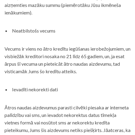
aizņemties mazāku summu (piemērotāku Jūsu ikmēneša
ienākumiem).
Neatbilstošs vecums
Vecums ir viens no ātro kredītu iegūšanas ierobežojumiem, un
visbiežāk kreditori nosaka no 21 līdz 65 gadiem, un, ja esat
ārpus šī vecuma un pieteicāt ātro naudas aizdevumu, tad
visticamāk Jums šo kredītu atteiks.
Ievadīti nekorekti dati
Ātros naudas aizdevumus parasti cilvēki piesaka ar interneta
palīdzību vai sms, un ievadot nekorektus datus tīmekļa
vietnes formā vai nosūtot sms ar nekorektu kredīta
pieteikumu, Jums šis aizdevums netiks piešķirts. Jāatceras, ka