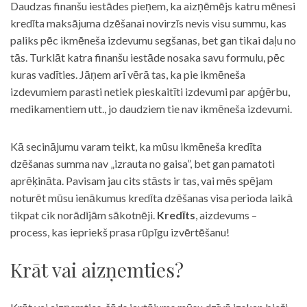
Daudzas finanšu iestādes pieņem, ka aizņēmējs katru mēnesi
kredīta maksājuma dzēšanai novirzīs nevis visu summu, kas
paliks pēc ikmēneša izdevumu segšanas, bet gan tikai daļu no
tās. Turklāt katra finanšu iestāde nosaka savu formulu, pēc
kuras vadīties. Jāņem arī vērā tas, ka pie ikmēneša
izdevumiem parasti netiek pieskaitīti izdevumi par apģērbu,
medikamentiem utt., jo daudziem tie nav ikmēneša izdevumi.
Kā secinājumu varam teikt, ka mūsu ikmēneša kredīta
dzēšanas summa nav „izrauta no gaisa”, bet gan pamatoti
aprēķināta. Pavisam jau cits stāsts ir tas, vai mēs spējam
noturēt mūsu ienākumus kredīta dzēšanas visa perioda laikā
tikpat cik norādījām sākotnēji.
Kredīts
, aizdevums –
process, kas iepriekš prasa rūpīgu izvērtēšanu!
Krāt vai aizņemties?