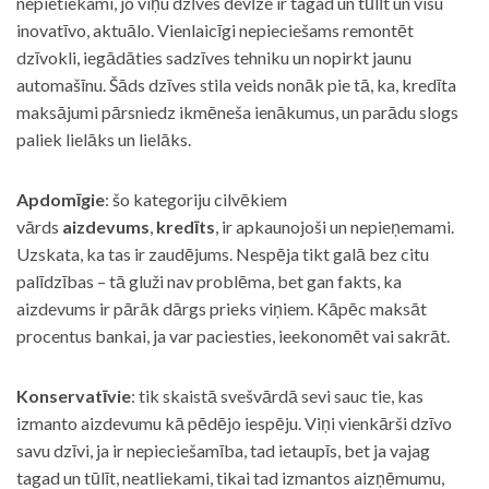
nepietiekami, jo viņu dzīves devīze ir tagad un tūlīt un visu
inovatīvo, aktuālo. Vienlaicīgi nepieciešams remontēt
dzīvokli, iegādāties sadzīves tehniku un nopirkt jaunu
automašīnu. Šāds dzīves stila veids nonāk pie tā, ka, kredīta
maksājumi pārsniedz ikmēneša ienākumus, un parādu slogs
paliek lielāks un lielāks.
Apdomīgie
: šo kategoriju cilvēkiem
vārds
aizdevums
,
kredīts
, ir apkaunojoši un nepieņemami.
Uzskata, ka tas ir zaudējums. Nespēja tikt galā bez citu
palīdzības – tā gluži nav problēma, bet gan fakts, ka
aizdevums ir pārāk dārgs prieks viņiem. Kāpēc maksāt
procentus bankai, ja var paciesties, ieekonomēt vai sakrāt.
Konservatīvie
: tik skaistā svešvārdā sevi sauc tie, kas
izmanto aizdevumu kā pēdējo iespēju. Viņi vienkārši dzīvo
savu dzīvi, ja ir nepieciešamība, tad ietaupīs, bet ja vajag
tagad un tūlīt, neatliekami, tikai tad izmantos aizņēmumu,