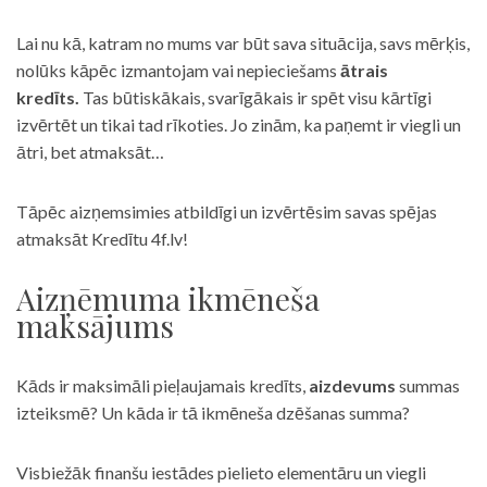
Lai nu kā, katram no mums var būt sava situācija, savs mērķis,
nolūks kāpēc izmantojam vai nepieciešams
ātrais
kredīts.
Tas būtiskākais, svarīgākais ir spēt visu kārtīgi
izvērtēt un tikai tad rīkoties. Jo zinām, ka paņemt ir viegli un
ātri, bet atmaksāt…
Tāpēc aizņemsimies atbildīgi un izvērtēsim savas spējas
atmaksāt Kredītu 4f.lv!
Aizņēmuma ikmēneša
maksājums
Kāds ir maksimāli pieļaujamais kredīts,
aizdevums
summas
izteiksmē? Un kāda ir tā ikmēneša dzēšanas summa?
Visbiežāk finanšu iestādes pielieto elementāru un viegli