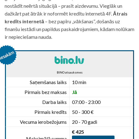
nostādīt neērtā situācijā – prasīt aizdevumu. Vieglāk un
dažkārt pat ātrāk ir noformēt kredītu internetā 4F.
Ātrais
kredīts internetā
– bez papīru „vākšanas”, došanās uz
finanšu iestādi un papildus paskaidrojumiem, kādam nolūkam
ir nepieciešama nauda.
BINO atsauksmes
Saņemšanas laiks
10 min
Pirmais bez maksas
Jā
Darba laiks
07:00 - 23:00
Pirmais kredīts
50 - 300 €
Vecuma ierobežojums
20 - 70 gadi
€ 425
Maksimālā summa