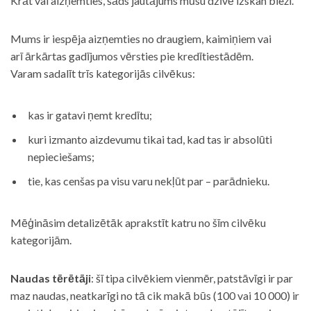
Krāt vai aizņemties, šāds jautājums mūsu dzīvē izskan bieži.
Mums ir iespēja aizņemties no draugiem, kaimiņiem vai
arī ārkārtas gadījumos vērsties pie kredītiestādēm.
Varam sadalīt trīs kategorijās cilvēkus:
kas ir gatavi ņemt kredītu;
kuri izmanto aizdevumu tikai tad, kad tas ir absolūti
nepieciešams;
tie, kas cenšas pa visu varu nekļūt par – parādnieku.
Mēģināsim detalizētāk aprakstīt katru no šīm cilvēku
kategorijām.
Naudas tērētāji
: šī tipa cilvēkiem vienmēr, patstāvīgi ir par
maz naudas, neatkarīgi no tā cik makā būs (100 vai 10 000) ir