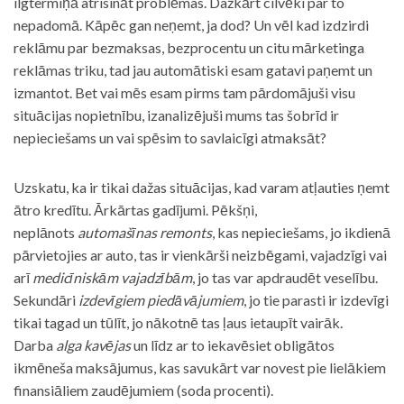
ilgtermiņā atrisināt problēmas. Dažkārt cilvēki par to
nepadomā. Kāpēc gan neņemt, ja dod? Un vēl kad izdzirdi
reklāmu par bezmaksas, bezprocentu un citu mārketinga
reklāmas triku, tad jau automātiski esam gatavi paņemt un
izmantot. Bet vai mēs esam pirms tam pārdomājuši visu
situācijas nopietnību, izanalizējuši mums tas šobrīd ir
nepieciešams un vai spēsim to savlaicīgi atmaksāt?
Uzskatu, ka ir tikai dažas situācijas, kad varam atļauties ņemt
ātro kredītu. Ārkārtas gadījumi. Pēkšņi,
neplānots
automašīnas remonts
, kas nepieciešams, jo ikdienā
pārvietojies ar auto, tas ir vienkārši neizbēgami, vajadzīgi vai
arī
medicīniskām vajadzībām
, jo tas var apdraudēt veselību.
Sekundāri
izdevīgiem piedāvājumiem
, jo tie parasti ir izdevīgi
tikai tagad un tūlīt, jo nākotnē tas ļaus ietaupīt vairāk.
Darba
alga kavējas
un līdz ar to iekavēsiet obligātos
ikmēneša maksājumus, kas savukārt var novest pie lielākiem
finansiāliem zaudējumiem (soda procenti).