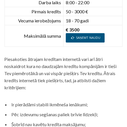
Darba laiks
8:00 - 22:00
Pirmais kredīts
50 - 3000 €
Vecuma ierobežojums
18 - 70 gadi
€ 3500
Maksimālā summa
SAŅEMT NAUDU
Piesakoties ātrajam kredītam internetā vari arī ātri
noskaidrot kura no daudzajām kredītu kompānijām ir tieši
Tev piemērotākā un vai vispār piešķirs Tev kredītu. Ātrais
kredīts internetā tiek piešķirts, tad, ja atbilsti dažiem
kritērijiem:
Ir pierādāmi stabili ikmēneša ienākumi;
Pēc izdevumu segšanas paliek brīvie līdzekļi;
Šobrīd nav kavētu kredīta maksājumu;