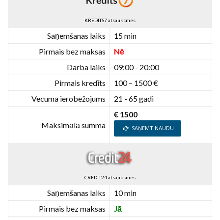
KREDITS7 atsauksmes
Saņemšanas laiks
15 min
Pirmais bez maksas
Nē
Darba laiks
09:00 - 20:00
Pirmais kredīts
100 – 1500 €
Vecuma ierobežojums
21 - 65 gadi
€ 1500
Maksimālā summa
SAŅEMT NAUDU
CREDIT24 atsauksmes
Saņemšanas laiks
10 min
Pirmais bez maksas
Jā