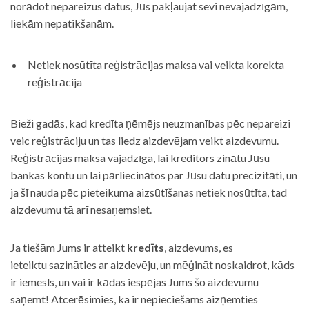
norādot nepareizus datus, Jūs pakļaujat sevi nevajadzīgām,
liekām nepatikšanām.
Netiek nosūtīta reģistrācijas maksa vai veikta korekta
reģistrācija
Bieži gadās, kad kredīta ņēmējs neuzmanības pēc nepareizi
veic reģistrāciju un tas liedz aizdevējam veikt aizdevumu.
Reģistrācijas maksa vajadzīga, lai kreditors zinātu Jūsu
bankas kontu un lai pārliecinātos par Jūsu datu precizitāti, un
ja šī nauda pēc pieteikuma aizsūtīšanas netiek nosūtīta, tad
aizdevumu tā arī nesaņemsiet.
Ja tiešām Jums ir atteikt
kredīts
, aizdevums, es
ieteiktu sazināties ar aizdevēju, un mēģināt noskaidrot, kāds
ir iemesls, un vai ir kādas iespējas Jums šo aizdevumu
saņemt! Atcerēsimies, ka ir nepieciešams aizņemties