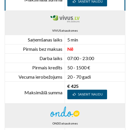
SAŅEMT NAUDU
VIVUS atsauksmes
Saņemšanas laiks
5 min
Pirmais bez maksas
Nē
Darba laiks
07:00 - 23:00
Pirmais kredīts
50 - 1500 €
Vecuma ierobežojums
20 - 70 gadi
€ 425
Maksimālā summa
SAŅEMT NAUDU
ONDO atsauksmes