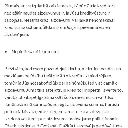
Pirmais, un visizplatītākais iemesls, kāpēc ātrie kreditori
nepiešķir naudas aizdevumus ir, ja Jūsu kredītvēsture ir
sabojāta. Neatmaksāti aizdevumi, vai laikā nenomaksāti
kredītu maksājumi. Šāda informācija ir pieejama visiem
aizdevējiem.
Nepietiekami ieņēmumi
Bieži vien, kad esam pazaudējuši darbu, pietrūkst naudas, un
meklējam palīdzību tieši pie ātro kredītu izsniedzējiem,
tomēr, ja Jūs neesat oficiāls darba ņēmējs, tad visticamāk
aizdevumu Jums tiks atteikts, jo kreditori nopietni izvērtē to,
vai Jūs būsit spējīgs atmaksāt šo aizdevumu, un vai Jūsu
ikmēneša ienākumi spēs nosegt aizdevuma summu. Parasti
potenciālais aizņēmējs neņem vērā to, ka aizdevējs arī
izrēķina vai Jums pēc aizdevuma maksājuma paliks finanšu
līdzekļi ikdienas dzīvošanai. Dažkārt aizdevējs piedāvā Jums