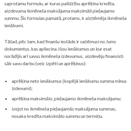
saprotamu formulu, ar kuras palīdzību aprēķina kredīta,
aizdevuma ikmēneša maksājuma maksimāli pieļaujamo
summu. Šīs formulas pamatā, protams, ir aizņēmēja ikmēneša
ienākumi.
Tātad, pēc tam, kad finanšu iestāde ir saņēmusi no Jums
dokumentus, kas apliecina Jūsu ienākumus un kur esat
norādījis arī savus ikmēneša izdevumus, aizdevēju finansisti
sāk savu darbu (veic izpēti un aprēķinus):
aprēķina neto ienākumus (kopējā ienākumu summa mīnus
izdevumi);
aprēķina maksimālo, pieļaujamo ikmēneša maksājumu;
izejot no ikmēneša pieļaujamās maksājuma summas,
nosaka kredīta maksimālo summu un termiņu.