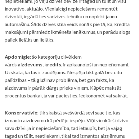
nepietiekami, jo viņu dzīves devīze ir tagad un tūlīt un visu
inovatīvo, aktuālo. Vienlaicīgi nepieciešams remontēt
dzīvokli, iegādāties sadzīves tehniku un nopirkt jaunu
automašīnu. Šāds dzīves stila veids nonāk pie tā, ka, kredīta
maksājumi pārsniedz ikmēneša ienākumus, un parādu slogs
paliek lielāks un lielāks.
Apdomīgie
: šo kategoriju cilvēkiem
vārds
aizdevums
,
kredīts
, ir apkaunojoši un nepieņemami.
Uzskata, ka tas ir zaudējums. Nespēja tikt galā bez citu
palīdzības – tā gluži nav problēma, bet gan fakts, ka
aizdevums ir pārāk dārgs prieks viņiem. Kāpēc maksāt
procentus bankai, ja var paciesties, ieekonomēt vai sakrāt.
Konservatīvie
: tik skaistā svešvārdā sevi sauc tie, kas
izmanto aizdevumu kā pēdējo iespēju. Viņi vienkārši dzīvo
savu dzīvi, ja ir nepieciešamība, tad ietaupīs, bet ja vajag
tagad un tūlīt, neatliekami, tikai tad izmantos aizņēmumu,