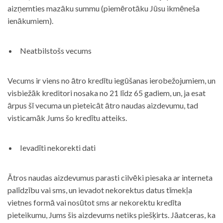
aizņemties mazāku summu (piemērotāku Jūsu ikmēneša
ienākumiem).
Neatbilstošs vecums
Vecums ir viens no ātro kredītu iegūšanas ierobežojumiem, un
visbiežāk kreditori nosaka no 21 līdz 65 gadiem, un, ja esat
ārpus šī vecuma un pieteicāt ātro naudas aizdevumu, tad
visticamāk Jums šo kredītu atteiks.
Ievadīti nekorekti dati
Ātros naudas aizdevumus parasti cilvēki piesaka ar interneta
palīdzību vai sms, un ievadot nekorektus datus tīmekļa
vietnes formā vai nosūtot sms ar nekorektu kredīta
pieteikumu, Jums šis aizdevums netiks piešķirts. Jāatceras, ka