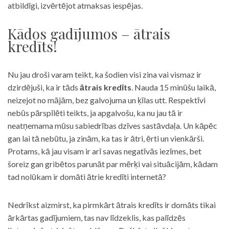
atbildīgi, izvērtējot atmaksas iespējas.
Kādos gadījumos – ātrais
kredīts!
Nu jau droši varam teikt, ka šodien visi zina vai vismaz ir
dzirdējuši, ka ir tāds
ātrais kredīts
. Nauda 15 minūšu laikā,
neizejot no mājām, bez galvojuma un ķīlas utt. Respektīvi
nebūs pārspīlēti teikts, ja apgalvošu, ka nu jau tā ir
neatņemama mūsu sabiedrības dzīves sastāvdaļa. Un kāpēc
gan lai tā nebūtu, ja zinām, ka tas ir ātri, ērti un vienkārši.
Protams, kā jau visam ir arī savas negatīvās iezīmes, bet
šoreiz gan gribētos parunāt par mērķi vai situācijām, kādam
tad nolūkam ir domāti ātrie kredīti internetā?
Nedrīkst aizmirst, ka pirmkārt ātrais kredīts ir domāts tikai
ārkārtas gadījumiem, tas nav līdzeklis, kas palīdzēs