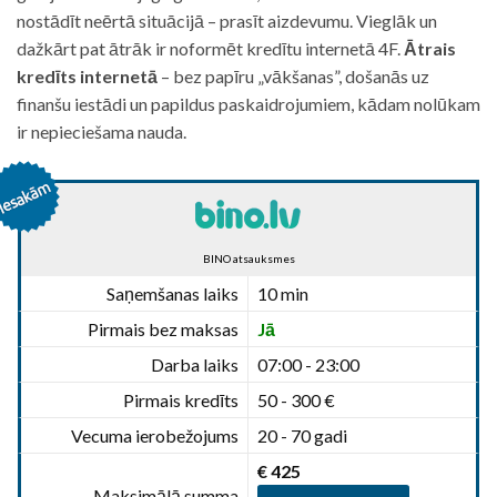
nostādīt neērtā situācijā – prasīt aizdevumu. Vieglāk un
dažkārt pat ātrāk ir noformēt kredītu internetā 4F.
Ātrais
kredīts internetā
– bez papīru „vākšanas”, došanās uz
finanšu iestādi un papildus paskaidrojumiem, kādam nolūkam
ir nepieciešama nauda.
BINO atsauksmes
Saņemšanas laiks
10 min
Pirmais bez maksas
Jā
Darba laiks
07:00 - 23:00
Pirmais kredīts
50 - 300 €
Vecuma ierobežojums
20 - 70 gadi
€ 425
Maksimālā summa