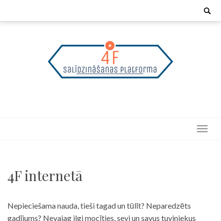
Skip
Search
for:
to
content
4F internetā
Nepieciešama nauda, tieši tagad un tūlīt? Neparedzēts
gadījums? Nevajag ilgi mocīties, sevi un savus tuviniekus