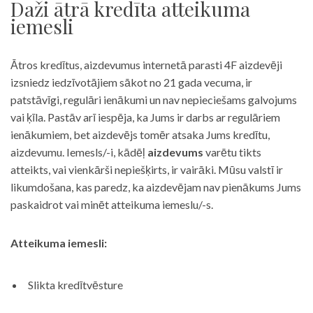
Daži ātrā kredīta atteikuma
iemesli
Ātros kredītus, aizdevumus internetā parasti 4F aizdevēji
izsniedz iedzīvotājiem sākot no 21 gada vecuma, ir
patstāvīgi, regulāri ienākumi un nav nepieciešams galvojums
vai ķīla. Pastāv arī iespēja, ka Jums ir darbs ar regulāriem
ienākumiem, bet aizdevējs tomēr atsaka Jums kredītu,
aizdevumu. Iemesls/-i, kādēļ
aizdevums
varētu tikts
atteikts, vai vienkārši nepiešķirts, ir vairāki. Mūsu valstī ir
likumdošana, kas paredz, ka aizdevējam nav pienākums Jums
paskaidrot vai minēt atteikuma iemeslu/-s.
Atteikuma iemesli:
Slikta kredītvēsture