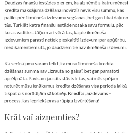
Daudzas finanšu iestādes pieņem, ka aizņēmējs katru mēnesi
kredīta maksājuma dzēšanai novirzīs nevis visu summu, kas
paliks pēc ikmēneša izdevumu segšanas, bet gan tikai daļu no
tās. Turklāt katra finanšu iestāde nosaka savu formulu, pēc
kuras vadīties. Jāņem arī vērā tas, ka pie ikmēneša
izdevumiem parasti netiek pieskaitīti izdevumi par apģērbu,
medikamentiem utt., jo daudziem tie nav ikmēneša izdevumi.
Kā secinājumu varam teikt, ka mūsu ikmēneša kredīta
dzēšanas summa nav „izrauta no gaisa”, bet gan pamatoti
aprēķināta. Pavisam jau cits stāsts ir tas, vai mēs spējam
noturēt mūsu ienākumus kredīta dzēšanas visa perioda laikā
tikpat cik norādījām sākotnēji.
Kredīts
, aizdevums –
process, kas iepriekš prasa rūpīgu izvērtēšanu!
Krāt vai aizņemties?