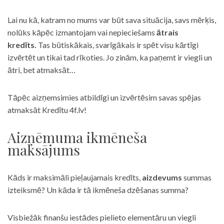
Lai nu kā, katram no mums var būt sava situācija, savs mērķis,
nolūks kāpēc izmantojam vai nepieciešams
ātrais
kredīts.
Tas būtiskākais, svarīgākais ir spēt visu kārtīgi
izvērtēt un tikai tad rīkoties. Jo zinām, ka paņemt ir viegli un
ātri, bet atmaksāt…
Tāpēc aizņemsimies atbildīgi un izvērtēsim savas spējas
atmaksāt Kredītu 4f.lv!
Aizņēmuma ikmēneša
maksājums
Kāds ir maksimāli pieļaujamais kredīts,
aizdevums
summas
izteiksmē? Un kāda ir tā ikmēneša dzēšanas summa?
Visbiežāk finanšu iestādes pielieto elementāru un viegli