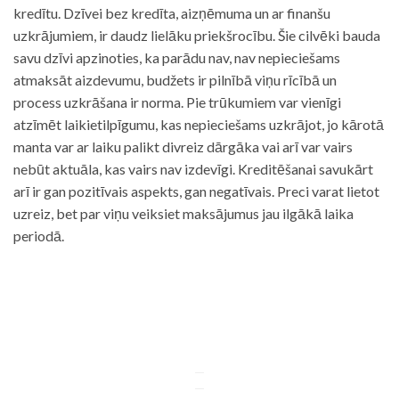
kredītu. Dzīvei bez kredīta, aizņēmuma un ar finanšu
uzkrājumiem, ir daudz lielāku priekšrocību. Šie cilvēki bauda
savu dzīvi apzinoties, ka parādu nav, nav nepieciešams
atmaksāt aizdevumu, budžets ir pilnībā viņu rīcībā un
process uzkrāšana ir norma. Pie trūkumiem var vienīgi
atzīmēt laikietilpīgumu, kas nepieciešams uzkrājot, jo kārotā
manta var ar laiku palikt divreiz dārgāka vai arī var vairs
nebūt aktuāla, kas vairs nav izdevīgi. Kreditēšanai savukārt
arī ir gan pozitīvais aspekts, gan negatīvais. Preci varat lietot
uzreiz, bet par viņu veiksiet maksājumus jau ilgākā laika
periodā.