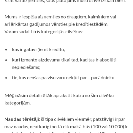
Krāt vai aizņemties, šāds jautājums mūsu dzīvē izskan bieži.
Mums ir iespēja aizņemties no draugiem, kaimiņiem vai
arī ārkārtas gadījumos vērsties pie kredītiestādēm.
Varam sadalīt trīs kategorijās cilvēkus:
kas ir gatavi ņemt kredītu;
kuri izmanto aizdevumu tikai tad, kad tas ir absolūti
nepieciešams;
tie, kas cenšas pa visu varu nekļūt par – parādnieku.
Mēģināsim detalizētāk aprakstīt katru no šīm cilvēku
kategorijām.
Naudas tērētāji
: šī tipa cilvēkiem vienmēr, patstāvīgi ir par
maz naudas, neatkarīgi no tā cik makā būs (100 vai 10 000) ir