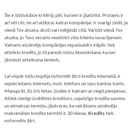
Šie ir būtiskākie kritēriji, pēc kuriem ir jāatbilst. Protams ir
arī vēl citi, tie arī atšķiras katrai kompānijai. Ir svarīgi zināt, ja
vienā Tev atsaka, droši vari mēģināt citā. Varbūt vienā Tev
atsaka, jo Tavs vecums neatbilst viņu klienta nosacījumam.
Vairums aizdevēju kompānijas nepaskaidro kāpēc tiek
atteikts kredīts, jo tā paredz mūsu likumdošana, ka nav
jāsniedz atteikuma iemesls.
Lai vispār būtu iespēja noformēt ātro kredītu internetā, ir
nepieciešams internets, mob. telefons un savs bankas konts.
Manuprāt, šīs trīs lietas, šodien ir katram un viegli pieejamas.
Atliek vienīgi izvēlēties kreditoru, vajadzīgo kredīta summu
un atmaksas termiņu, jāatceras, ka vairākums aizdevēju
maksimālais kredīta termiņš ir 30 dienas.
Kredīts
tiek
noformēts ātri.