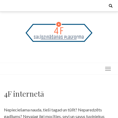
Skip
Search
for:
to
content
4F internetā
Nepieciešama nauda, tieši tagad un tūlīt? Neparedzēts
gadījums? Nevajag ilgi mocīties, sevi un savus tuviniekus