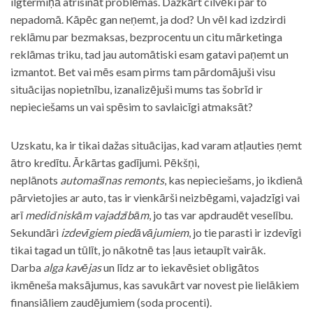
ilgtermiņā atrisināt problēmas. Dažkārt cilvēki par to
nepadomā. Kāpēc gan neņemt, ja dod? Un vēl kad izdzirdi
reklāmu par bezmaksas, bezprocentu un citu mārketinga
reklāmas triku, tad jau automātiski esam gatavi paņemt un
izmantot. Bet vai mēs esam pirms tam pārdomājuši visu
situācijas nopietnību, izanalizējuši mums tas šobrīd ir
nepieciešams un vai spēsim to savlaicīgi atmaksāt?
Uzskatu, ka ir tikai dažas situācijas, kad varam atļauties ņemt
ātro kredītu. Ārkārtas gadījumi. Pēkšņi,
neplānots
automašīnas remonts
, kas nepieciešams, jo ikdienā
pārvietojies ar auto, tas ir vienkārši neizbēgami, vajadzīgi vai
arī
medicīniskām vajadzībām
, jo tas var apdraudēt veselību.
Sekundāri
izdevīgiem piedāvājumiem
, jo tie parasti ir izdevīgi
tikai tagad un tūlīt, jo nākotnē tas ļaus ietaupīt vairāk.
Darba
alga kavējas
un līdz ar to iekavēsiet obligātos
ikmēneša maksājumus, kas savukārt var novest pie lielākiem
finansiāliem zaudējumiem (soda procenti).