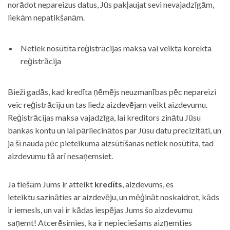
norādot nepareizus datus, Jūs pakļaujat sevi nevajadzīgām,
liekām nepatikšanām.
Netiek nosūtīta reģistrācijas maksa vai veikta korekta
reģistrācija
Bieži gadās, kad kredīta ņēmējs neuzmanības pēc nepareizi
veic reģistrāciju un tas liedz aizdevējam veikt aizdevumu.
Reģistrācijas maksa vajadzīga, lai kreditors zinātu Jūsu
bankas kontu un lai pārliecinātos par Jūsu datu precizitāti, un
ja šī nauda pēc pieteikuma aizsūtīšanas netiek nosūtīta, tad
aizdevumu tā arī nesaņemsiet.
Ja tiešām Jums ir atteikt
kredīts
, aizdevums, es
ieteiktu sazināties ar aizdevēju, un mēģināt noskaidrot, kāds
ir iemesls, un vai ir kādas iespējas Jums šo aizdevumu
saņemt! Atcerēsimies, ka ir nepieciešams aizņemties