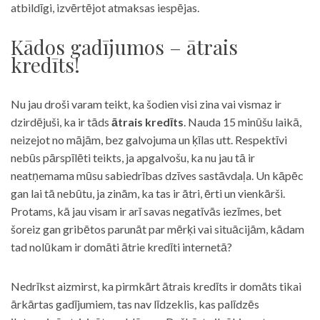
atbildīgi, izvērtējot atmaksas iespējas.
Kādos gadījumos – ātrais
kredīts!
Nu jau droši varam teikt, ka šodien visi zina vai vismaz ir
dzirdējuši, ka ir tāds
ātrais kredīts
. Nauda 15 minūšu laikā,
neizejot no mājām, bez galvojuma un ķīlas utt. Respektīvi
nebūs pārspīlēti teikts, ja apgalvošu, ka nu jau tā ir
neatņemama mūsu sabiedrības dzīves sastāvdaļa. Un kāpēc
gan lai tā nebūtu, ja zinām, ka tas ir ātri, ērti un vienkārši.
Protams, kā jau visam ir arī savas negatīvās iezīmes, bet
šoreiz gan gribētos parunāt par mērķi vai situācijām, kādam
tad nolūkam ir domāti ātrie kredīti internetā?
Nedrīkst aizmirst, ka pirmkārt ātrais kredīts ir domāts tikai
ārkārtas gadījumiem, tas nav līdzeklis, kas palīdzēs