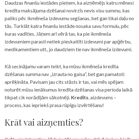
Daudzas finanšu iestādes pieņem, ka aizņēmējs katru mēnesi
kredīta maksājuma dzēšanai novirzīs nevis visu summu, kas
paliks pēc ikmēneša izdevumu segšanas, bet gan tikai daļu no
tās. Turklāt katra finanšu iestāde nosaka savu formulu, pēc
kuras vadīties. Jāņem arī vērā tas, ka pie ikmēneša
izdevumiem parasti netiek pieskaitīti izdevumi par apģērbu,
medikamentiem utt., jo daudziem tie nav ikmēneša izdevumi.
Kā secinājumu varam teikt, ka mūsu ikmēneša kredīta
dzēšanas summa nav „izrauta no gaisa”, bet gan pamatoti
aprēķināta. Pavisam jau cits stāsts ir tas, vai mēs spējam
noturēt mūsu ienākumus kredīta dzēšanas visa perioda laikā
tikpat cik norādījām sākotnēji.
Kredīts
, aizdevums –
process, kas iepriekš prasa rūpīgu izvērtēšanu!
Krāt vai aizņemties?