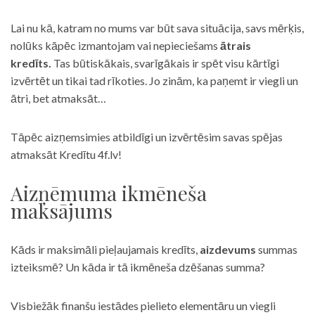
Lai nu kā, katram no mums var būt sava situācija, savs mērķis,
nolūks kāpēc izmantojam vai nepieciešams
ātrais
kredīts.
Tas būtiskākais, svarīgākais ir spēt visu kārtīgi
izvērtēt un tikai tad rīkoties. Jo zinām, ka paņemt ir viegli un
ātri, bet atmaksāt…
Tāpēc aizņemsimies atbildīgi un izvērtēsim savas spējas
atmaksāt Kredītu 4f.lv!
Aizņēmuma ikmēneša
maksājums
Kāds ir maksimāli pieļaujamais kredīts,
aizdevums
summas
izteiksmē? Un kāda ir tā ikmēneša dzēšanas summa?
Visbiežāk finanšu iestādes pielieto elementāru un viegli