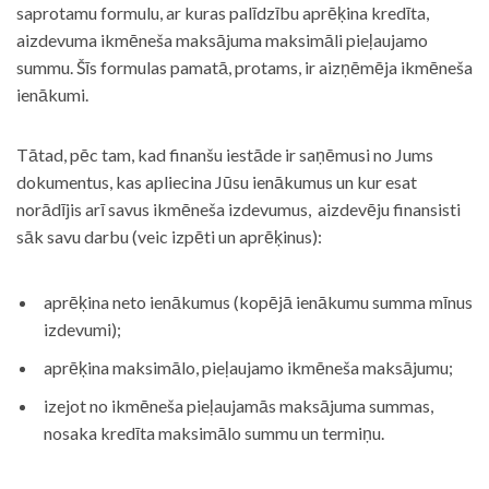
saprotamu formulu, ar kuras palīdzību aprēķina kredīta,
aizdevuma ikmēneša maksājuma maksimāli pieļaujamo
summu. Šīs formulas pamatā, protams, ir aizņēmēja ikmēneša
ienākumi.
Tātad, pēc tam, kad finanšu iestāde ir saņēmusi no Jums
dokumentus, kas apliecina Jūsu ienākumus un kur esat
norādījis arī savus ikmēneša izdevumus, aizdevēju finansisti
sāk savu darbu (veic izpēti un aprēķinus):
aprēķina neto ienākumus (kopējā ienākumu summa mīnus
izdevumi);
aprēķina maksimālo, pieļaujamo ikmēneša maksājumu;
izejot no ikmēneša pieļaujamās maksājuma summas,
nosaka kredīta maksimālo summu un termiņu.