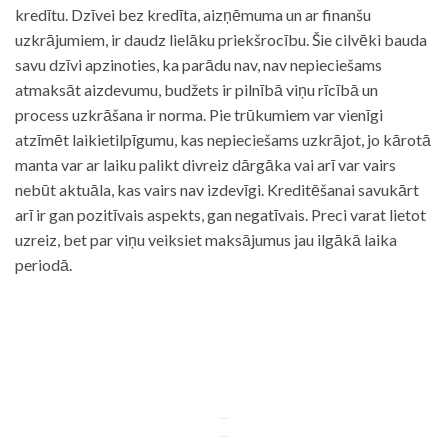
kredītu. Dzīvei bez kredīta, aizņēmuma un ar finanšu
uzkrājumiem, ir daudz lielāku priekšrocību. Šie cilvēki bauda
savu dzīvi apzinoties, ka parādu nav, nav nepieciešams
atmaksāt aizdevumu, budžets ir pilnībā viņu rīcībā un
process uzkrāšana ir norma. Pie trūkumiem var vienīgi
atzīmēt laikietilpīgumu, kas nepieciešams uzkrājot, jo kārotā
manta var ar laiku palikt divreiz dārgāka vai arī var vairs
nebūt aktuāla, kas vairs nav izdevīgi. Kreditēšanai savukārt
arī ir gan pozitīvais aspekts, gan negatīvais. Preci varat lietot
uzreiz, bet par viņu veiksiet maksājumus jau ilgākā laika
periodā.