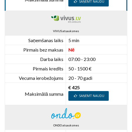
SAŅEMT NAUDU
VIVUS atsauksmes
Saņemšanas laiks
5 min
Pirmais bez maksas
Nē
Darba laiks
07:00 - 23:00
Pirmais kredīts
50 - 1500 €
Vecuma ierobežojums
20 - 70 gadi
€ 425
Maksimālā summa
SAŅEMT NAUDU
ONDO atsauksmes