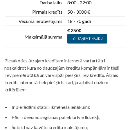
Darba laiks
8:00 - 22:00
Pirmais kredīts
50 - 3000 €
Vecuma ierobežojums
18 - 70 gadi
€ 3500
Maksimālā summa
SAŅEMT NAUDU
Piesakoties ātrajam kredītam internetā vari arī ātri
noskaidrot kura no daudzajām kredītu kompānijām ir tieši
Tev piemērotākā un vai vispār piešķirs Tev kredītu. Ātrais
kredīts internetā tiek piešķirts, tad, ja atbilsti dažiem
kritērijiem:
Ir pierādāmi stabili ikmēneša ienākumi;
Pēc izdevumu segšanas paliek brīvie līdzekļi;
Šobrīd nav kavētu kredīta maksājumu;