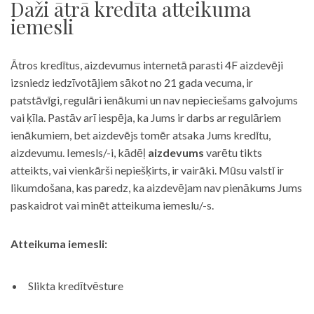
Daži ātrā kredīta atteikuma
iemesli
Ātros kredītus, aizdevumus internetā parasti 4F aizdevēji
izsniedz iedzīvotājiem sākot no 21 gada vecuma, ir
patstāvīgi, regulāri ienākumi un nav nepieciešams galvojums
vai ķīla. Pastāv arī iespēja, ka Jums ir darbs ar regulāriem
ienākumiem, bet aizdevējs tomēr atsaka Jums kredītu,
aizdevumu. Iemesls/-i, kādēļ
aizdevums
varētu tikts
atteikts, vai vienkārši nepiešķirts, ir vairāki. Mūsu valstī ir
likumdošana, kas paredz, ka aizdevējam nav pienākums Jums
paskaidrot vai minēt atteikuma iemeslu/-s.
Atteikuma iemesli:
Slikta kredītvēsture