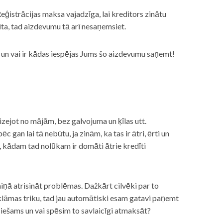
eģistrācijas maksa vajadzīga, lai kreditors zinātu
īta, tad aizdevumu tā arī nesaņemsiet.
s, un vai ir kādas iespējas Jums šo aizdevumu saņemt!
izejot no mājām, bez galvojuma un ķīlas utt.
gan lai tā nebūtu, ja zinām, ka tas ir ātri, ērti un
m, kādam tad nolūkam ir domāti ātrie kredīti
miņā atrisināt problēmas. Dažkārt cilvēki par to
lāmas triku, tad jau automātiski esam gatavi paņemt
ciešams un vai spēsim to savlaicīgi atmaksāt?