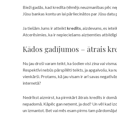
Bieži gadās, kad kredīta ņēmējs neuzmanības pēc nepar
Jūsu bankas kontu un lai pārliecinātos par Jūsu datu p
Ja tiešām Jums ir atteikt
kredīts
, aizdevums, es iete
Atcerēsimies, ka ir nepieciešams aizņemties atbildīgi
Kādos gadījumos – ātrais kre
Nu jau droši varam teikt, ka šodien visi zina vai vismaz
Respektīvi nebūs pārspīlēti teikts, ja apgalvošu, ka n
vienkārši. Protams, kā jau visam ir arī savas negatīv
internetā?
Nedrīkst aizmirst, ka pirmkārt ātrais kredīts ir domāt
nepadomā. Kāpēc gan neņemt, ja dod? Un vēl kad izd
un izmantot. Bet vai mēs esam pirms tam pārdomājuši 