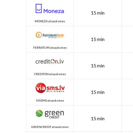
15 min
MONEZA atsauksmes
15 min
FERRATUM atsauksmes
15 min
CREDITON atsauksmes
15 min
VIASMS atsauksmes
15 min
GREENCREDIT atsauksmes