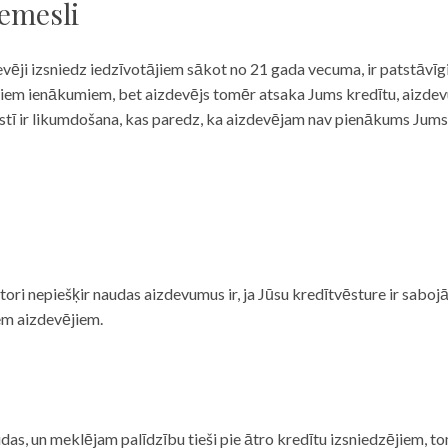
iemesli
evēji izsniedz iedzīvotājiem sākot no 21 gada vecuma, ir patstāvīg
ulāriem ienākumiem, bet aizdevējs tomēr atsaka Jums kredītu, aizde
 valstī ir likumdošana, kas paredz, ka aizdevējam nav pienākums Jum
ditori nepiešķir naudas aizdevumus ir, ja Jūsu kredītvēsture ir sab
em aizdevējiem.
das, un meklējam palīdzību tieši pie ātro kredītu izsniedzējiem, to