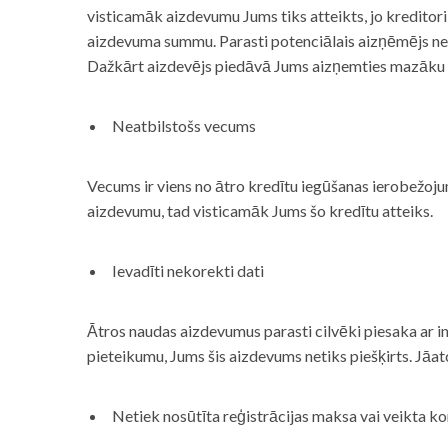
visticamāk aizdevumu Jums tiks atteikts, jo kreditor
aizdevuma summu. Parasti potenciālais aizņēmējs neņe
Dažkārt aizdevējs piedāvā Jums aizņemties mazāku
Neatbilstošs vecums
Vecums ir viens no ātro kredītu iegūšanas ierobežojum
aizdevumu, tad visticamāk Jums šo kredītu atteiks.
Ievadīti nekorekti dati
Ātros naudas aizdevumus parasti cilvēki piesaka ar i
pieteikumu, Jums šis aizdevums netiks piešķirts. Jāa
Netiek nosūtīta reģistrācijas maksa vai veikta ko