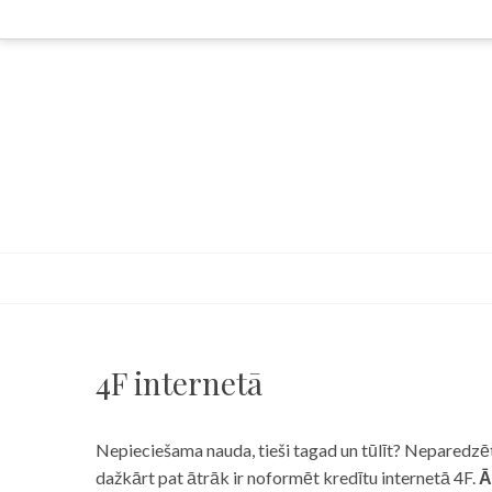
Skip
to
content
4F internetā
Nepieciešama nauda, tieši tagad un tūlīt? Neparedzēts
dažkārt pat ātrāk ir noformēt kredītu internetā 4F.
Ā