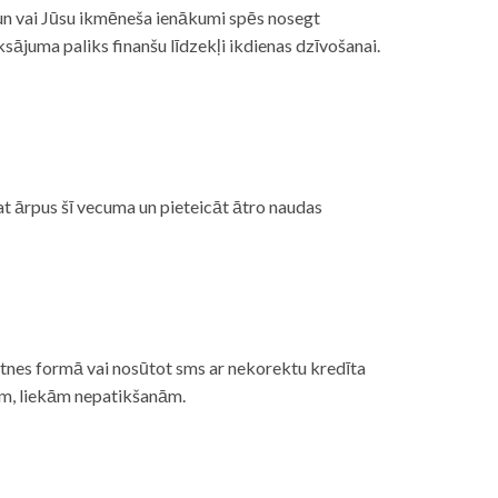
, un vai Jūsu ikmēneša ienākumi spēs nosegt
ājuma paliks finanšu līdzekļi ikdienas dzīvošanai.
at ārpus šī vecuma un pieteicāt ātro naudas
etnes formā vai nosūtot sms ar nekorektu kredīta
gām, liekām nepatikšanām.