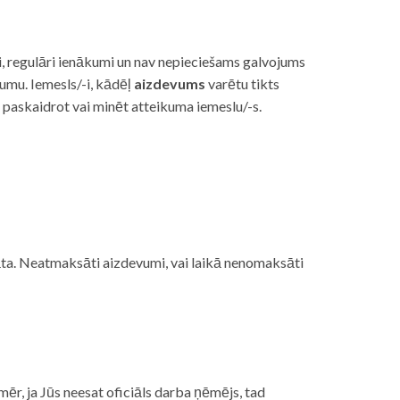
i, regulāri ienākumi un nav nepieciešams galvojums
vumu. Iemesls/-i, kādēļ
aizdevums
varētu tikts
s paskaidrot vai minēt atteikuma iemeslu/-s.
ojāta. Neatmaksāti aizdevumi, vai laikā nenomaksāti
mēr, ja Jūs neesat oficiāls darba ņēmējs, tad