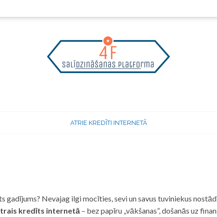
ATRIE KREDĪTI INTERNETĀ
 gadījums? Nevajag ilgi mocīties, sevi un savus tuviniekus nostādī
trais kredīts internetā
– bez papīru „vākšanas”, došanās uz fina