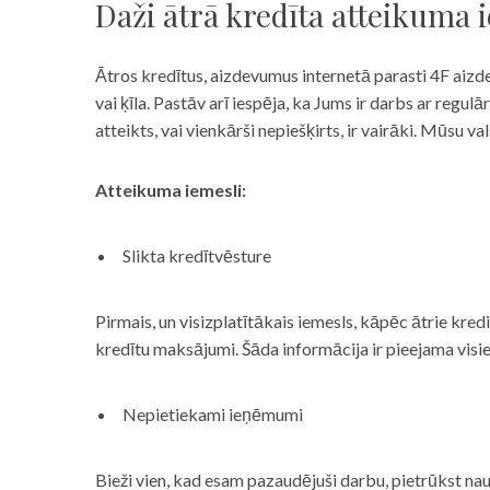
Daži ātrā kredīta atteikuma 
Ātros kredītus, aizdevumus internetā parasti 4F aizd
vai ķīla. Pastāv arī iespēja, ka Jums ir darbs ar reg
atteikts, vai vienkārši nepiešķirts, ir vairāki. Mūsu
Atteikuma iemesli:
Slikta kredītvēsture
Pirmais, un visizplatītākais iemesls, kāpēc ātrie kre
kredītu maksājumi. Šāda informācija ir pieejama visi
Nepietiekami ieņēmumi
Bieži vien, kad esam pazaudējuši darbu, pietrūkst nau