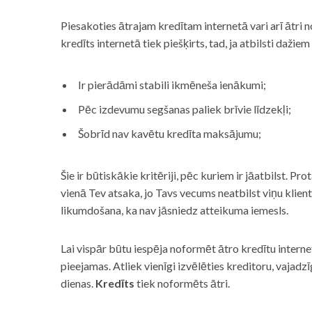
Piesakoties ātrajam kredītam internetā vari arī ātri 
kredīts internetā tiek piešķirts, tad, ja atbilsti dažiem
Ir pierādāmi stabili ikmēneša ienākumi;
Pēc izdevumu segšanas paliek brīvie līdzekļi;
Šobrīd nav kavētu kredīta maksājumu;
Šie ir būtiskākie kritēriji, pēc kuriem ir jāatbilst. Pro
vienā Tev atsaka, jo Tavs vecums neatbilst viņu klie
likumdošana, ka nav jāsniedz atteikuma iemesls.
Lai vispār būtu iespēja noformēt ātro kredītu internet
pieejamas. Atliek vienīgi izvēlēties kreditoru, vaja
dienas.
Kredīts
tiek noformēts ātri.