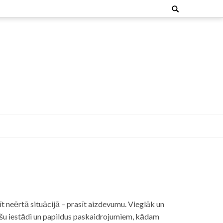
Search
for:
t neērtā situācijā – prasīt aizdevumu. Vieglāk un
nšu iestādi un papildus paskaidrojumiem, kādam