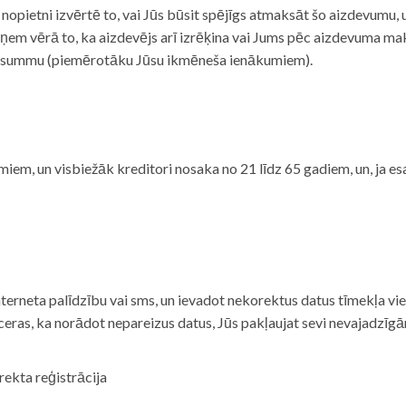
i nopietni izvērtē to, vai Jūs būsit spējīgs atmaksāt šo aizdevumu
m vērā to, ka aizdevējs arī izrēķina vai Jums pēc aizdevuma maks
 summu (piemērotāku Jūsu ikmēneša ienākumiem).
iem, un visbiežāk kreditori nosaka no 21 līdz 65 gadiem, un, ja es
nterneta palīdzību vai sms, un ievadot nekorektus datus tīmekļa vi
tceras, ka norādot nepareizus datus, Jūs pakļaujat sevi nevajadzī
rekta reģistrācija