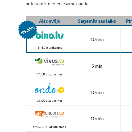
nolūkam ir nepieciešama nauda.
Aizdevējs
Saņemšanas laiks
Pi
10 min
BINO atsauksmes
5 min
VIVUS atsauksmes
10 min
ONDO atsauksmes
10 min
SMSCREDIT atsauksmes