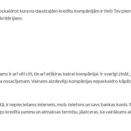
noskaidrot kura no daudzajām kredītu kompānijām ir tieši Tev piemē
 kritērijiem:
tams ir arī vēl citi, tie arī atšķiras katrai kompānijai. Ir svarīgi zin
nta nosacījumam. Vairums aizdevēju kompānijas nepaskaidro kāpēc t
ā, ir nepieciešams internets, mob. telefons un savs bankas konts. Ma
dzīgo kredīta summu un atmaksas termiņu, jāatceras, ka vairākums a