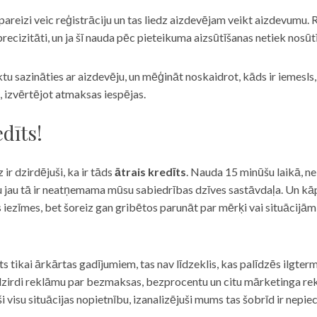
eizi veic reģistrāciju un tas liedz aizdevējam veikt aizdevumu. R
recizitāti, un ja šī nauda pēc pieteikuma aizsūtīšanas netiek nosūt
iktu sazināties ar aizdevēju, un mēģināt noskaidrot, kāds ir iemesl
, izvērtējot atmaksas iespējas.
dīts!
 ir dzirdējuši, ka ir tāds
ātrais kredīts
. Nauda 15 minūšu laikā, ne
u jau tā ir neatņemama mūsu sabiedrības dzīves sastāvdaļa. Un kāpēc 
ās iezīmes, bet šoreiz gan gribētos parunāt par mērķi vai situācijā
s tikai ārkārtas gadījumiem, tas nav līdzeklis, kas palīdzēs ilgter
zirdi reklāmu par bezmaksas, bezprocentu un citu mārketinga rek
visu situācijas nopietnību, izanalizējuši mums tas šobrīd ir nepie